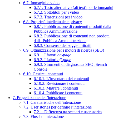
6.7. Immagini e video
6.7.1. Testo alternativo (alt text) per le immagini
6.7.2. Sottotitoli per i video
6.7.3. Trascrizioni per i video
6.8. Proprietà intellettuale e privacy
6.8.1. Pubblicazione di contenuti prodotti dalla
Pubblica Amministrazione
6.8.2. Pubblicazione di contenuti non prodotti
dalla Pubblica Amministrazione
6.8.3. Consenso dei soggetti ritratti
6.9. Ottimizzazione per i motori di ricerca (SEO)
6.9.1. I fattori
on-page
6.9.2. I fattori
off-page
6.9.3. Strumenti di diagnostica SEO: Search
Console
6.10. Gestire i contenuti
6.10.1. L’inventario dei contenuti
6.10.2. Revisionare i contenuti
6.10.3. Migrare i contenuti
6.10.4. Pubblicare i contenuti
7. Progettazione dell’interazione
7.1. Caratteristiche dell’interazione
7.2. User stories per definire l’interazione
7.2.1. Differenza tra scenari e user stories
7.3. Flussi di interazione