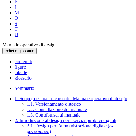
E
I
M
O
S
T
U
Manuale operativo di design
indici e glossario
contenuti
figure
tabelle
glossario
Sommario
1. Scopo, destinatari e uso del Manuale operativo di design
1.1. Versionamento e storico
1.2. Consultazione del manuale
1.3. Contribuisci al manuale
2. Introduzione al design per i servizi pubblici digitali
2.1. Design per l’amministrazione digitale (
e-
government
)