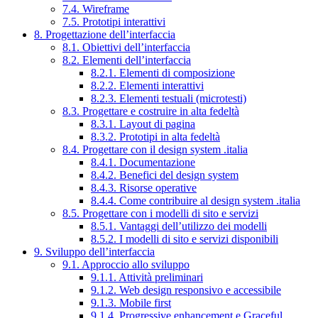
7.4. Wireframe
7.5. Prototipi interattivi
8. Progettazione dell’interfaccia
8.1. Obiettivi dell’interfaccia
8.2. Elementi dell’interfaccia
8.2.1. Elementi di composizione
8.2.2. Elementi interattivi
8.2.3. Elementi testuali (microtesti)
8.3. Progettare e costruire in alta fedeltà
8.3.1. Layout di pagina
8.3.2. Prototipi in alta fedeltà
8.4. Progettare con il design system .italia
8.4.1. Documentazione
8.4.2. Benefici del design system
8.4.3. Risorse operative
8.4.4. Come contribuire al design system .italia
8.5. Progettare con i modelli di sito e servizi
8.5.1. Vantaggi dell’utilizzo dei modelli
8.5.2. I modelli di sito e servizi disponibili
9. Sviluppo dell’interfaccia
9.1. Approccio allo sviluppo
9.1.1. Attività preliminari
9.1.2. Web design responsivo e accessibile
9.1.3. Mobile first
9.1.4. Progressive enhancement e Graceful