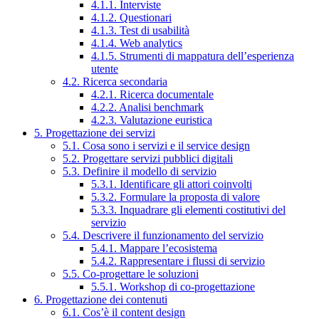
4.1.1. Interviste
4.1.2. Questionari
4.1.3. Test di usabilità
4.1.4. Web analytics
4.1.5. Strumenti di mappatura dell’esperienza
utente
4.2. Ricerca secondaria
4.2.1. Ricerca documentale
4.2.2. Analisi benchmark
4.2.3. Valutazione euristica
5. Progettazione dei servizi
5.1. Cosa sono i servizi e il service design
5.2. Progettare servizi pubblici digitali
5.3. Definire il modello di servizio
5.3.1. Identificare gli attori coinvolti
5.3.2. Formulare la proposta di valore
5.3.3. Inquadrare gli elementi costitutivi del
servizio
5.4. Descrivere il funzionamento del servizio
5.4.1. Mappare l’ecosistema
5.4.2. Rappresentare i flussi di servizio
5.5. Co-progettare le soluzioni
5.5.1. Workshop di co-progettazione
6. Progettazione dei contenuti
6.1. Cos’è il content design