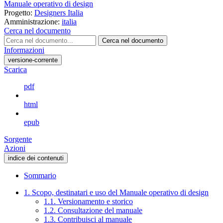
Manuale operativo di design
Progetto:
Designers Italia
Amministrazione:
italia
Cerca nel documento
Cerca nel documento
Informazioni
versione-corrente
Scarica
pdf
html
epub
Sorgente
Azioni
indice dei contenuti
Sommario
1. Scopo, destinatari e uso del Manuale operativo di design
1.1. Versionamento e storico
1.2. Consultazione del manuale
1.3. Contribuisci al manuale