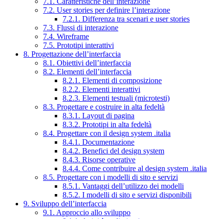
7.1. Caratteristiche dell’interazione
7.2. User stories per definire l’interazione
7.2.1. Differenza tra scenari e user stories
7.3. Flussi di interazione
7.4. Wireframe
7.5. Prototipi interattivi
8. Progettazione dell’interfaccia
8.1. Obiettivi dell’interfaccia
8.2. Elementi dell’interfaccia
8.2.1. Elementi di composizione
8.2.2. Elementi interattivi
8.2.3. Elementi testuali (microtesti)
8.3. Progettare e costruire in alta fedeltà
8.3.1. Layout di pagina
8.3.2. Prototipi in alta fedeltà
8.4. Progettare con il design system .italia
8.4.1. Documentazione
8.4.2. Benefici del design system
8.4.3. Risorse operative
8.4.4. Come contribuire al design system .italia
8.5. Progettare con i modelli di sito e servizi
8.5.1. Vantaggi dell’utilizzo dei modelli
8.5.2. I modelli di sito e servizi disponibili
9. Sviluppo dell’interfaccia
9.1. Approccio allo sviluppo