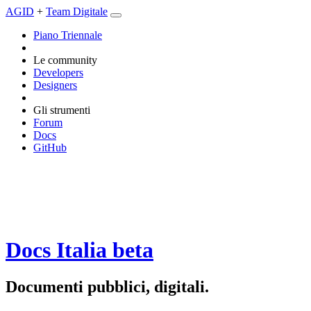
AGID
+
Team Digitale
Piano Triennale
Le community
Developers
Designers
Gli strumenti
Forum
Docs
GitHub
Docs Italia
beta
Documenti pubblici, digitali.