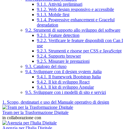
9.1.1. Attività preliminari
9.1.2. Web design responsivo e accessibile
9.1.3. Mobile first
9.1.4. Progressive enhancement e Graceful
degradation
9.2. Strumenti di supporto allo sviluppo del software
9.2.1. Feature detection
9.2.2. Verificare le feature disponibili con Can I
use
9.2.3. Strumenti e risorse per CSS e JavaScript
9.2.4. Supporto browser
9.2.5. Misurare le prestazioni
9.3. Catalogo del riuso
9.4. Sviluppare con il design system .italia
9.4.1. Il framework Bootstrap Italia
9.4.2. Il kit di sviluppo React
9.4.3. Il kit di sviluppo Angular
9.5. Sviluppare con i modelli di sito e servizi
1. Scopo, destinatari e uso del Manuale operativo di design
Team per la Trasformazione Digitale
in collaborazione con
Agenzia per l'Italia Digitale