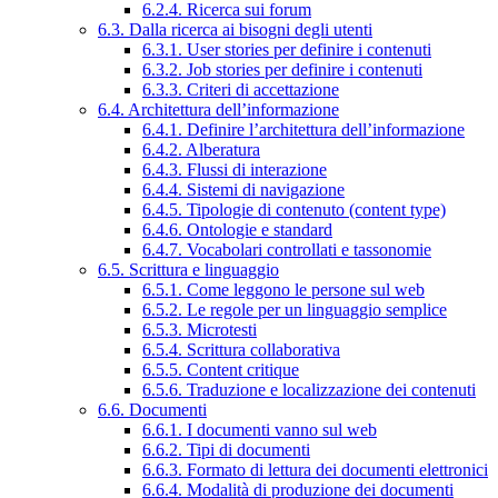
6.2.4. Ricerca sui forum
6.3. Dalla ricerca ai bisogni degli utenti
6.3.1. User stories per definire i contenuti
6.3.2. Job stories per definire i contenuti
6.3.3. Criteri di accettazione
6.4. Architettura dell’informazione
6.4.1. Definire l’architettura dell’informazione
6.4.2. Alberatura
6.4.3. Flussi di interazione
6.4.4. Sistemi di navigazione
6.4.5. Tipologie di contenuto (content type)
6.4.6. Ontologie e standard
6.4.7. Vocabolari controllati e tassonomie
6.5. Scrittura e linguaggio
6.5.1. Come leggono le persone sul web
6.5.2. Le regole per un linguaggio semplice
6.5.3. Microtesti
6.5.4. Scrittura collaborativa
6.5.5. Content critique
6.5.6. Traduzione e localizzazione dei contenuti
6.6. Documenti
6.6.1. I documenti vanno sul web
6.6.2. Tipi di documenti
6.6.3. Formato di lettura dei documenti elettronici
6.6.4. Modalità di produzione dei documenti