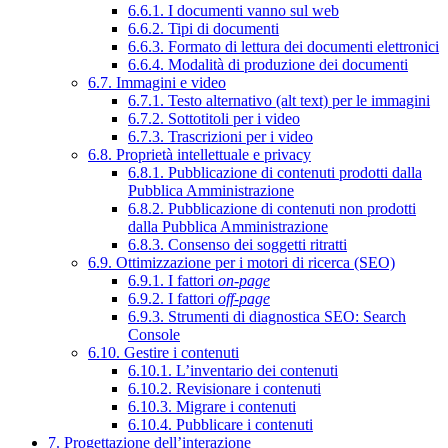
6.6.1. I documenti vanno sul web
6.6.2. Tipi di documenti
6.6.3. Formato di lettura dei documenti elettronici
6.6.4. Modalità di produzione dei documenti
6.7. Immagini e video
6.7.1. Testo alternativo (alt text) per le immagini
6.7.2. Sottotitoli per i video
6.7.3. Trascrizioni per i video
6.8. Proprietà intellettuale e privacy
6.8.1. Pubblicazione di contenuti prodotti dalla
Pubblica Amministrazione
6.8.2. Pubblicazione di contenuti non prodotti
dalla Pubblica Amministrazione
6.8.3. Consenso dei soggetti ritratti
6.9. Ottimizzazione per i motori di ricerca (SEO)
6.9.1. I fattori
on-page
6.9.2. I fattori
off-page
6.9.3. Strumenti di diagnostica SEO: Search
Console
6.10. Gestire i contenuti
6.10.1. L’inventario dei contenuti
6.10.2. Revisionare i contenuti
6.10.3. Migrare i contenuti
6.10.4. Pubblicare i contenuti
7. Progettazione dell’interazione