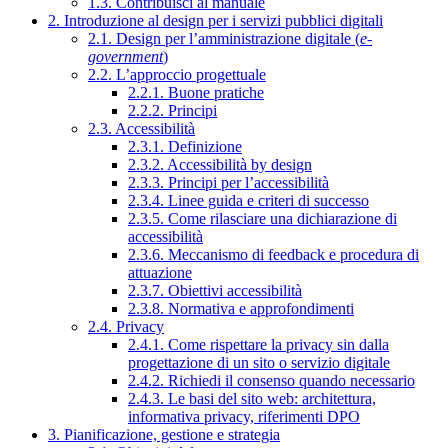
1.3. Contribuisci al manuale
2. Introduzione al design per i servizi pubblici digitali
2.1. Design per l’amministrazione digitale (
e-
government
)
2.2. L’approccio progettuale
2.2.1. Buone pratiche
2.2.2. Principi
2.3. Accessibilità
2.3.1. Definizione
2.3.2. Accessibilità by design
2.3.3. Principi per l’accessibilità
2.3.4. Linee guida e criteri di successo
2.3.5. Come rilasciare una dichiarazione di
accessibilità
2.3.6. Meccanismo di feedback e procedura di
attuazione
2.3.7. Obiettivi accessibilità
2.3.8. Normativa e approfondimenti
2.4. Privacy
2.4.1. Come rispettare la privacy sin dalla
progettazione di un sito o servizio digitale
2.4.2. Richiedi il consenso quando necessario
2.4.3. Le basi del sito web: architettura,
informativa privacy, riferimenti DPO
3. Pianificazione, gestione e strategia