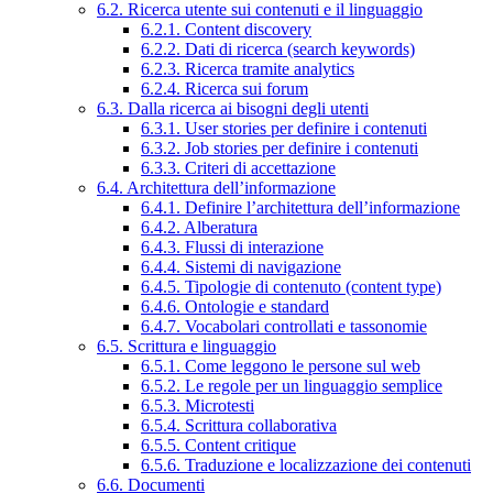
6.2. Ricerca utente sui contenuti e il linguaggio
6.2.1. Content discovery
6.2.2. Dati di ricerca (search keywords)
6.2.3. Ricerca tramite analytics
6.2.4. Ricerca sui forum
6.3. Dalla ricerca ai bisogni degli utenti
6.3.1. User stories per definire i contenuti
6.3.2. Job stories per definire i contenuti
6.3.3. Criteri di accettazione
6.4. Architettura dell’informazione
6.4.1. Definire l’architettura dell’informazione
6.4.2. Alberatura
6.4.3. Flussi di interazione
6.4.4. Sistemi di navigazione
6.4.5. Tipologie di contenuto (content type)
6.4.6. Ontologie e standard
6.4.7. Vocabolari controllati e tassonomie
6.5. Scrittura e linguaggio
6.5.1. Come leggono le persone sul web
6.5.2. Le regole per un linguaggio semplice
6.5.3. Microtesti
6.5.4. Scrittura collaborativa
6.5.5. Content critique
6.5.6. Traduzione e localizzazione dei contenuti
6.6. Documenti