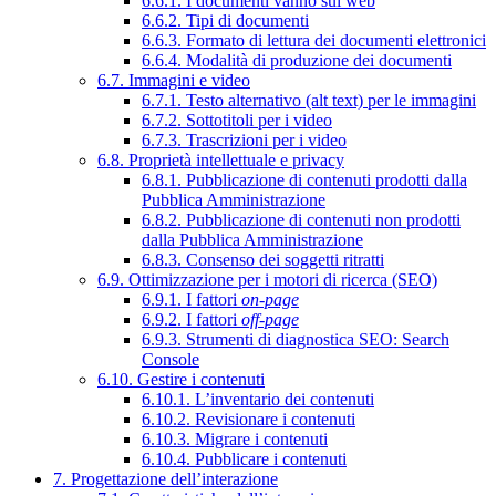
6.6.1. I documenti vanno sul web
6.6.2. Tipi di documenti
6.6.3. Formato di lettura dei documenti elettronici
6.6.4. Modalità di produzione dei documenti
6.7. Immagini e video
6.7.1. Testo alternativo (alt text) per le immagini
6.7.2. Sottotitoli per i video
6.7.3. Trascrizioni per i video
6.8. Proprietà intellettuale e privacy
6.8.1. Pubblicazione di contenuti prodotti dalla
Pubblica Amministrazione
6.8.2. Pubblicazione di contenuti non prodotti
dalla Pubblica Amministrazione
6.8.3. Consenso dei soggetti ritratti
6.9. Ottimizzazione per i motori di ricerca (SEO)
6.9.1. I fattori
on-page
6.9.2. I fattori
off-page
6.9.3. Strumenti di diagnostica SEO: Search
Console
6.10. Gestire i contenuti
6.10.1. L’inventario dei contenuti
6.10.2. Revisionare i contenuti
6.10.3. Migrare i contenuti
6.10.4. Pubblicare i contenuti
7. Progettazione dell’interazione