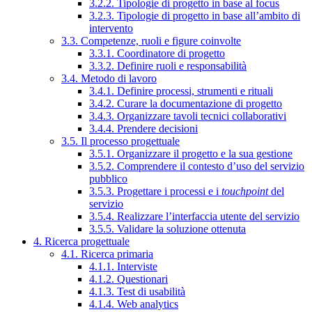
3.2.2. Tipologie di progetto in base al focus
3.2.3. Tipologie di progetto in base all’ambito di
intervento
3.3. Competenze, ruoli e figure coinvolte
3.3.1. Coordinatore di progetto
3.3.2. Definire ruoli e responsabilità
3.4. Metodo di lavoro
3.4.1. Definire processi, strumenti e rituali
3.4.2. Curare la documentazione di progetto
3.4.3. Organizzare tavoli tecnici collaborativi
3.4.4. Prendere decisioni
3.5. Il processo progettuale
3.5.1. Organizzare il progetto e la sua gestione
3.5.2. Comprendere il contesto d’uso del servizio
pubblico
3.5.3. Progettare i processi e i
touchpoint
del
servizio
3.5.4. Realizzare l’interfaccia utente del servizio
3.5.5. Validare la soluzione ottenuta
4. Ricerca progettuale
4.1. Ricerca primaria
4.1.1. Interviste
4.1.2. Questionari
4.1.3. Test di usabilità
4.1.4. Web analytics