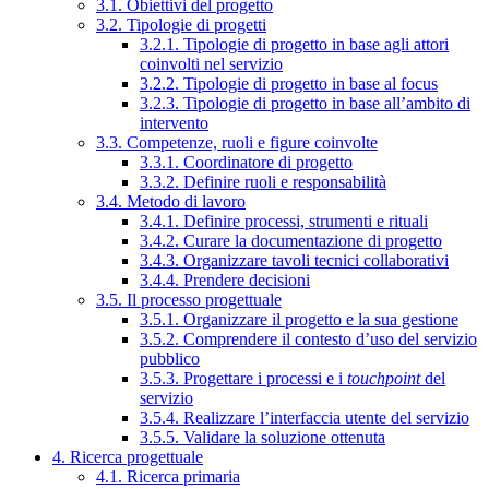
3.1. Obiettivi del progetto
3.2. Tipologie di progetti
3.2.1. Tipologie di progetto in base agli attori
coinvolti nel servizio
3.2.2. Tipologie di progetto in base al focus
3.2.3. Tipologie di progetto in base all’ambito di
intervento
3.3. Competenze, ruoli e figure coinvolte
3.3.1. Coordinatore di progetto
3.3.2. Definire ruoli e responsabilità
3.4. Metodo di lavoro
3.4.1. Definire processi, strumenti e rituali
3.4.2. Curare la documentazione di progetto
3.4.3. Organizzare tavoli tecnici collaborativi
3.4.4. Prendere decisioni
3.5. Il processo progettuale
3.5.1. Organizzare il progetto e la sua gestione
3.5.2. Comprendere il contesto d’uso del servizio
pubblico
3.5.3. Progettare i processi e i
touchpoint
del
servizio
3.5.4. Realizzare l’interfaccia utente del servizio
3.5.5. Validare la soluzione ottenuta
4. Ricerca progettuale
4.1. Ricerca primaria