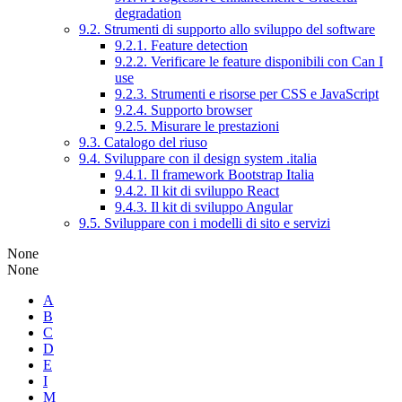
degradation
9.2. Strumenti di supporto allo sviluppo del software
9.2.1. Feature detection
9.2.2. Verificare le feature disponibili con Can I
use
9.2.3. Strumenti e risorse per CSS e JavaScript
9.2.4. Supporto browser
9.2.5. Misurare le prestazioni
9.3. Catalogo del riuso
9.4. Sviluppare con il design system .italia
9.4.1. Il framework Bootstrap Italia
9.4.2. Il kit di sviluppo React
9.4.3. Il kit di sviluppo Angular
9.5. Sviluppare con i modelli di sito e servizi
None
None
A
B
C
D
E
I
M