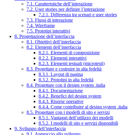
7.1. Caratteristiche dell’interazione
7.2. User stories per definire l’interazione
7.2.1. Differenza tra scenari e user stories
7.3. Flussi di interazione
7.4. Wireframe
7.5. Prototipi interattivi
8. Progettazione dell’interfaccia
8.1. Obiettivi dell’interfaccia
8.2. Elementi dell’interfaccia
8.2.1. Elementi di composizione
8.2.2. Elementi interattivi
8.2.3. Elementi testuali (microtesti)
8.3. Progettare e costruire in alta fedeltà
8.3.1. Layout di pagina
8.3.2. Prototipi in alta fedeltà
8.4. Progettare con il design system .italia
8.4.1. Documentazione
8.4.2. Benefici del design system
8.4.3. Risorse operative
8.4.4. Come contribuire al design system .italia
8.5. Progettare con i modelli di sito e servizi
8.5.1. Vantaggi dell’utilizzo dei modelli
8.5.2. I modelli di sito e servizi disponibili
9. Sviluppo dell’interfaccia
9.1. Approccio allo sviluppo