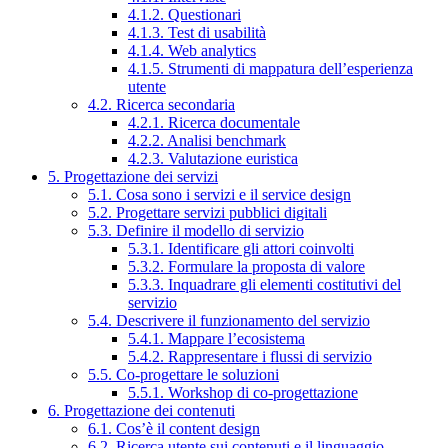
4.1.2. Questionari
4.1.3. Test di usabilità
4.1.4. Web analytics
4.1.5. Strumenti di mappatura dell’esperienza
utente
4.2. Ricerca secondaria
4.2.1. Ricerca documentale
4.2.2. Analisi benchmark
4.2.3. Valutazione euristica
5. Progettazione dei servizi
5.1. Cosa sono i servizi e il service design
5.2. Progettare servizi pubblici digitali
5.3. Definire il modello di servizio
5.3.1. Identificare gli attori coinvolti
5.3.2. Formulare la proposta di valore
5.3.3. Inquadrare gli elementi costitutivi del
servizio
5.4. Descrivere il funzionamento del servizio
5.4.1. Mappare l’ecosistema
5.4.2. Rappresentare i flussi di servizio
5.5. Co-progettare le soluzioni
5.5.1. Workshop di co-progettazione
6. Progettazione dei contenuti
6.1. Cos’è il content design
6.2. Ricerca utente sui contenuti e il linguaggio