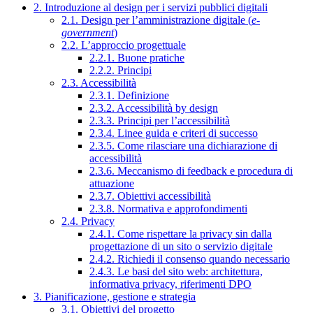
2. Introduzione al design per i servizi pubblici digitali
2.1. Design per l’amministrazione digitale (
e-
government
)
2.2. L’approccio progettuale
2.2.1. Buone pratiche
2.2.2. Principi
2.3. Accessibilità
2.3.1. Definizione
2.3.2. Accessibilità by design
2.3.3. Principi per l’accessibilità
2.3.4. Linee guida e criteri di successo
2.3.5. Come rilasciare una dichiarazione di
accessibilità
2.3.6. Meccanismo di feedback e procedura di
attuazione
2.3.7. Obiettivi accessibilità
2.3.8. Normativa e approfondimenti
2.4. Privacy
2.4.1. Come rispettare la privacy sin dalla
progettazione di un sito o servizio digitale
2.4.2. Richiedi il consenso quando necessario
2.4.3. Le basi del sito web: architettura,
informativa privacy, riferimenti DPO
3. Pianificazione, gestione e strategia
3.1. Obiettivi del progetto