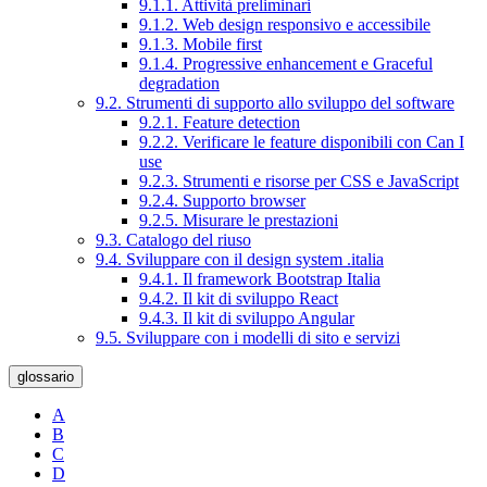
9.1.1. Attività preliminari
9.1.2. Web design responsivo e accessibile
9.1.3. Mobile first
9.1.4. Progressive enhancement e Graceful
degradation
9.2. Strumenti di supporto allo sviluppo del software
9.2.1. Feature detection
9.2.2. Verificare le feature disponibili con Can I
use
9.2.3. Strumenti e risorse per CSS e JavaScript
9.2.4. Supporto browser
9.2.5. Misurare le prestazioni
9.3. Catalogo del riuso
9.4. Sviluppare con il design system .italia
9.4.1. Il framework Bootstrap Italia
9.4.2. Il kit di sviluppo React
9.4.3. Il kit di sviluppo Angular
9.5. Sviluppare con i modelli di sito e servizi
glossario
A
B
C
D