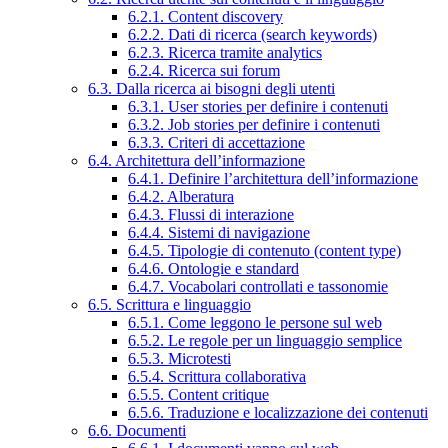
6.2.1. Content discovery
6.2.2. Dati di ricerca (search keywords)
6.2.3. Ricerca tramite analytics
6.2.4. Ricerca sui forum
6.3. Dalla ricerca ai bisogni degli utenti
6.3.1. User stories per definire i contenuti
6.3.2. Job stories per definire i contenuti
6.3.3. Criteri di accettazione
6.4. Architettura dell’informazione
6.4.1. Definire l’architettura dell’informazione
6.4.2. Alberatura
6.4.3. Flussi di interazione
6.4.4. Sistemi di navigazione
6.4.5. Tipologie di contenuto (content type)
6.4.6. Ontologie e standard
6.4.7. Vocabolari controllati e tassonomie
6.5. Scrittura e linguaggio
6.5.1. Come leggono le persone sul web
6.5.2. Le regole per un linguaggio semplice
6.5.3. Microtesti
6.5.4. Scrittura collaborativa
6.5.5. Content critique
6.5.6. Traduzione e localizzazione dei contenuti
6.6. Documenti