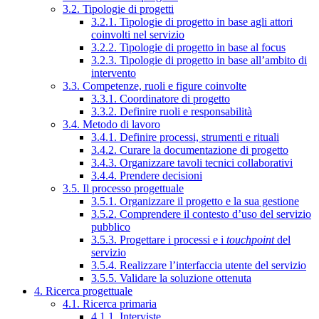
3.2. Tipologie di progetti
3.2.1. Tipologie di progetto in base agli attori
coinvolti nel servizio
3.2.2. Tipologie di progetto in base al focus
3.2.3. Tipologie di progetto in base all’ambito di
intervento
3.3. Competenze, ruoli e figure coinvolte
3.3.1. Coordinatore di progetto
3.3.2. Definire ruoli e responsabilità
3.4. Metodo di lavoro
3.4.1. Definire processi, strumenti e rituali
3.4.2. Curare la documentazione di progetto
3.4.3. Organizzare tavoli tecnici collaborativi
3.4.4. Prendere decisioni
3.5. Il processo progettuale
3.5.1. Organizzare il progetto e la sua gestione
3.5.2. Comprendere il contesto d’uso del servizio
pubblico
3.5.3. Progettare i processi e i
touchpoint
del
servizio
3.5.4. Realizzare l’interfaccia utente del servizio
3.5.5. Validare la soluzione ottenuta
4. Ricerca progettuale
4.1. Ricerca primaria
4.1.1. Interviste