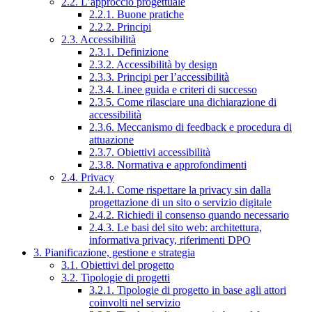
2.2. L’approccio progettuale
2.2.1. Buone pratiche
2.2.2. Principi
2.3. Accessibilità
2.3.1. Definizione
2.3.2. Accessibilità by design
2.3.3. Principi per l’accessibilità
2.3.4. Linee guida e criteri di successo
2.3.5. Come rilasciare una dichiarazione di
accessibilità
2.3.6. Meccanismo di feedback e procedura di
attuazione
2.3.7. Obiettivi accessibilità
2.3.8. Normativa e approfondimenti
2.4. Privacy
2.4.1. Come rispettare la privacy sin dalla
progettazione di un sito o servizio digitale
2.4.2. Richiedi il consenso quando necessario
2.4.3. Le basi del sito web: architettura,
informativa privacy, riferimenti DPO
3. Pianificazione, gestione e strategia
3.1. Obiettivi del progetto
3.2. Tipologie di progetti
3.2.1. Tipologie di progetto in base agli attori
coinvolti nel servizio