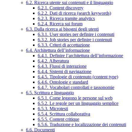
6.2. Ricerca utente sui contenuti e il linguaggio
6.2.1. Content discovery
6.2.2. Dati di ricerca (search keywords)
6.2.3. Ricerca tramite analytics
6.2.4. Ricerca sui forum
6.3. Dalla ricerca ai bisogni degli utenti
6.3.1. User stories per definire i contenuti
6.3.2. Job stories per definire i contenuti
6.3.3. Criteri di accettazione
6.4. Architettura dell’informazione
6.4.1. Definire l’architettura dell’informazione
6.4.2. Alberatura
6.4.3. Flussi di interazione
6.4.4. Sistemi di navigazione
6.4.5. Tipologie di contenuto (content type)
6.4.6. Ontologie e standard
6.4.7. Vocabolari controllati e tassonomie
6.5. Scrittura e linguaggio
6.5.1. Come leggono le persone sul web
6.5.2. Le regole per un linguaggio semplice
6.5.3. Microtesti
6.5.4. Scrittura collaborativa
6.5.5. Content critique
6.5.6. Traduzione e localizzazione dei contenuti
6.6. Documenti