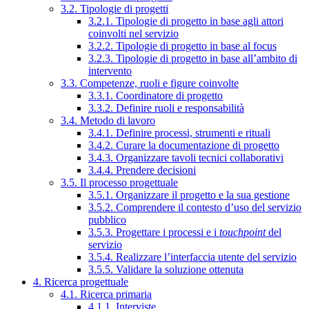
3.2. Tipologie di progetti
3.2.1. Tipologie di progetto in base agli attori
coinvolti nel servizio
3.2.2. Tipologie di progetto in base al focus
3.2.3. Tipologie di progetto in base all’ambito di
intervento
3.3. Competenze, ruoli e figure coinvolte
3.3.1. Coordinatore di progetto
3.3.2. Definire ruoli e responsabilità
3.4. Metodo di lavoro
3.4.1. Definire processi, strumenti e rituali
3.4.2. Curare la documentazione di progetto
3.4.3. Organizzare tavoli tecnici collaborativi
3.4.4. Prendere decisioni
3.5. Il processo progettuale
3.5.1. Organizzare il progetto e la sua gestione
3.5.2. Comprendere il contesto d’uso del servizio
pubblico
3.5.3. Progettare i processi e i
touchpoint
del
servizio
3.5.4. Realizzare l’interfaccia utente del servizio
3.5.5. Validare la soluzione ottenuta
4. Ricerca progettuale
4.1. Ricerca primaria
4.1.1. Interviste