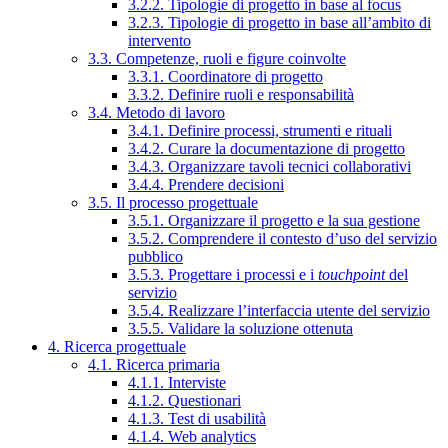
3.2.2. Tipologie di progetto in base al focus
3.2.3. Tipologie di progetto in base all’ambito di
intervento
3.3. Competenze, ruoli e figure coinvolte
3.3.1. Coordinatore di progetto
3.3.2. Definire ruoli e responsabilità
3.4. Metodo di lavoro
3.4.1. Definire processi, strumenti e rituali
3.4.2. Curare la documentazione di progetto
3.4.3. Organizzare tavoli tecnici collaborativi
3.4.4. Prendere decisioni
3.5. Il processo progettuale
3.5.1. Organizzare il progetto e la sua gestione
3.5.2. Comprendere il contesto d’uso del servizio
pubblico
3.5.3. Progettare i processi e i
touchpoint
del
servizio
3.5.4. Realizzare l’interfaccia utente del servizio
3.5.5. Validare la soluzione ottenuta
4. Ricerca progettuale
4.1. Ricerca primaria
4.1.1. Interviste
4.1.2. Questionari
4.1.3. Test di usabilità
4.1.4. Web analytics