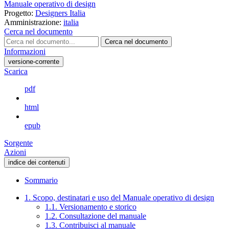
Manuale operativo di design
Progetto:
Designers Italia
Amministrazione:
italia
Cerca nel documento
Cerca nel documento
Informazioni
versione-corrente
Scarica
pdf
html
epub
Sorgente
Azioni
indice dei contenuti
Sommario
1. Scopo, destinatari e uso del Manuale operativo di design
1.1. Versionamento e storico
1.2. Consultazione del manuale
1.3. Contribuisci al manuale