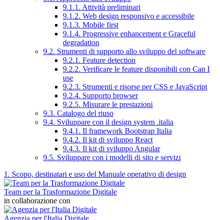
9.1.1. Attività preliminari
9.1.2. Web design responsivo e accessibile
9.1.3. Mobile first
9.1.4. Progressive enhancement e Graceful
degradation
9.2. Strumenti di supporto allo sviluppo del software
9.2.1. Feature detection
9.2.2. Verificare le feature disponibili con Can I
use
9.2.3. Strumenti e risorse per CSS e JavaScript
9.2.4. Supporto browser
9.2.5. Misurare le prestazioni
9.3. Catalogo del riuso
9.4. Sviluppare con il design system .italia
9.4.1. Il framework Bootstrap Italia
9.4.2. Il kit di sviluppo React
9.4.3. Il kit di sviluppo Angular
9.5. Sviluppare con i modelli di sito e servizi
1. Scopo, destinatari e uso del Manuale operativo di design
Team per la Trasformazione Digitale
in collaborazione con
Agenzia per l'Italia Digitale