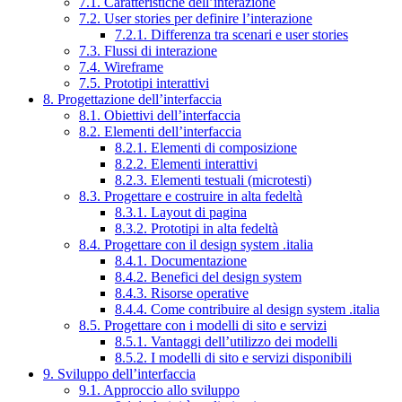
7.1. Caratteristiche dell’interazione
7.2. User stories per definire l’interazione
7.2.1. Differenza tra scenari e user stories
7.3. Flussi di interazione
7.4. Wireframe
7.5. Prototipi interattivi
8. Progettazione dell’interfaccia
8.1. Obiettivi dell’interfaccia
8.2. Elementi dell’interfaccia
8.2.1. Elementi di composizione
8.2.2. Elementi interattivi
8.2.3. Elementi testuali (microtesti)
8.3. Progettare e costruire in alta fedeltà
8.3.1. Layout di pagina
8.3.2. Prototipi in alta fedeltà
8.4. Progettare con il design system .italia
8.4.1. Documentazione
8.4.2. Benefici del design system
8.4.3. Risorse operative
8.4.4. Come contribuire al design system .italia
8.5. Progettare con i modelli di sito e servizi
8.5.1. Vantaggi dell’utilizzo dei modelli
8.5.2. I modelli di sito e servizi disponibili
9. Sviluppo dell’interfaccia
9.1. Approccio allo sviluppo