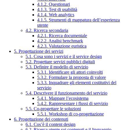
4.1.2. Questionari
4.1.3. Test di usabilità
4.1.4. Web analytics
4.1.5. Strumenti di mappatura dell’esperienza
utente
4.2. Ricerca secondaria
4.2.1. Ricerca documentale
4.2.2. Analisi benchmark
4.2.3. Valutazione euristica
5. Progettazione dei servizi
5.1. Cosa sono i servizi e il service design
5.2. Progettare servizi pubblici digitali
5.3. Definire il modello di servizio
5.3.1. Identificare gli attori coinvolti
5.3.2. Formulare la proposta di valore
5.3.3. Inquadrare gli elementi costitutivi del
servizio
5.4. Descrivere il funzionamento del servizio
5.4.1. Mappare l’ecosistema
5.4.2. Rappresentare i flussi di servizio
5.5. Co-progettare le soluzioni
5.5.1. Workshop di co-progettazione
6. Progettazione dei contenuti
6.1. Cos’è il content design
6.2. Ricerca utente sui contenuti e il linguaggio