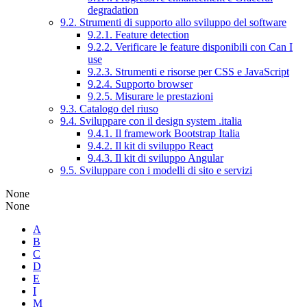
degradation
9.2. Strumenti di supporto allo sviluppo del software
9.2.1. Feature detection
9.2.2. Verificare le feature disponibili con Can I
use
9.2.3. Strumenti e risorse per CSS e JavaScript
9.2.4. Supporto browser
9.2.5. Misurare le prestazioni
9.3. Catalogo del riuso
9.4. Sviluppare con il design system .italia
9.4.1. Il framework Bootstrap Italia
9.4.2. Il kit di sviluppo React
9.4.3. Il kit di sviluppo Angular
9.5. Sviluppare con i modelli di sito e servizi
None
None
A
B
C
D
E
I
M