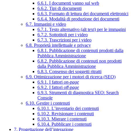
6.6.1. I documenti vanno sul web
6.6.2. Tipi di documenti
6.6.3. Formato di lettura dei documenti elettronici
6.6.4. Modalità di produzione dei documenti
6.7. Immagini e video
6.7.1. Testo alternativo (alt text) per le immagini
6.7.2. Sottotitoli per i video
6.7.3. Trascrizioni per i video
6.8. Proprietà intellettuale e privacy
6.8.1. Pubblicazione di contenuti prodotti dalla
Pubblica Amministrazione
6.8.2. Pubblicazione di contenuti non prodotti
dalla Pubblica Amministrazione
6.8.3. Consenso dei soggetti ritratti
6.9. Ottimizzazione per i motori di ricerca (SEO)
6.9.1. I fattori
on-page
6.9.2. I fattori
off-page
6.9.3. Strumenti di diagnostica SEO: Search
Console
6.10. Gestire i contenuti
6.10.1. L’inventario dei contenuti
6.10.2. Revisionare i contenuti
6.10.3. Migrare i contenuti
6.10.4. Pubblicare i contenuti
7. Progettazione dell’interazione