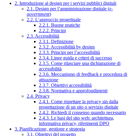
2. Introduzione al design per i servizi pubblici digitali
2.1. Design per l’amministrazione digitale (
e-
government
)
2.2. L’approccio progettuale
2.2.1. Buone pratiche
2.2.2. Principi
2.3. Accessibilità
2.3.1. Definizione
2.3.2. Accessibilità by design
2.3.3. Principi per l’accessibilità
2.3.4. Linee guida e criteri di successo
2.3.5. Come rilasciare una dichiarazione di
accessibilità
2.3.6. Meccanismo di feedback e procedura di
attuazione
2.3.7. Obiettivi accessibilità
2.3.8. Normativa e approfondimenti
2.4. Privacy
2.4.1. Come rispettare la privacy sin dalla
progettazione di un sito o servizio digitale
2.4.2. Richiedi il consenso quando necessario
2.4.3. Le basi del sito web: architettura,
informativa privacy, riferimenti DPO
3. Pianificazione, gestione e strategia
3.1. Obiettivi del progetto