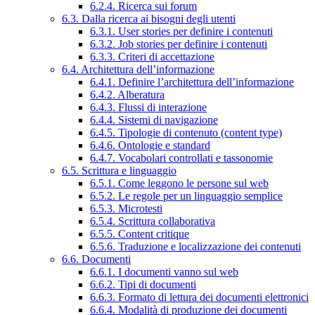
6.2.4. Ricerca sui forum
6.3. Dalla ricerca ai bisogni degli utenti
6.3.1. User stories per definire i contenuti
6.3.2. Job stories per definire i contenuti
6.3.3. Criteri di accettazione
6.4. Architettura dell’informazione
6.4.1. Definire l’architettura dell’informazione
6.4.2. Alberatura
6.4.3. Flussi di interazione
6.4.4. Sistemi di navigazione
6.4.5. Tipologie di contenuto (content type)
6.4.6. Ontologie e standard
6.4.7. Vocabolari controllati e tassonomie
6.5. Scrittura e linguaggio
6.5.1. Come leggono le persone sul web
6.5.2. Le regole per un linguaggio semplice
6.5.3. Microtesti
6.5.4. Scrittura collaborativa
6.5.5. Content critique
6.5.6. Traduzione e localizzazione dei contenuti
6.6. Documenti
6.6.1. I documenti vanno sul web
6.6.2. Tipi di documenti
6.6.3. Formato di lettura dei documenti elettronici
6.6.4. Modalità di produzione dei documenti