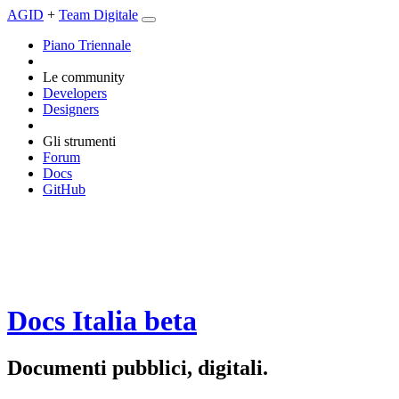
AGID
+
Team Digitale
Piano Triennale
Le community
Developers
Designers
Gli strumenti
Forum
Docs
GitHub
Docs Italia
beta
Documenti pubblici, digitali.