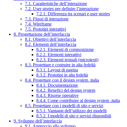
7.1. Caratteristiche dell’interazione
7.2. User stories per definire l’interazione
7.2.1. Differenza tra scenari e user stories
7.3. Flussi di interazione
7.4. Wireframe
7.5. Prototipi interattivi
8. Progettazione dell’interfaccia
8.1. Obiettivi dell’interfaccia
8.2. Elementi dell’interfaccia
8.2.1. Elementi di composizione
8.2.2. Elementi interattivi
8.2.3. Elementi testuali (microtesti)
8.3. Progettare e costruire in alta fedeltà
8.3.1. Layout di pagina
8.3.2. Prototipi in alta fedeltà
8.4. Progettare con il design system .italia
8.4.1. Documentazione
8.4.2. Benefici del design system
8.4.3. Risorse operative
8.4.4. Come contribuire al design system .italia
8.5. Progettare con i modelli di sito e servizi
8.5.1. Vantaggi dell’utilizzo dei modelli
8.5.2. I modelli di sito e servizi disponibili
9. Sviluppo dell’interfaccia
9.1. Approccio allo sviluppo