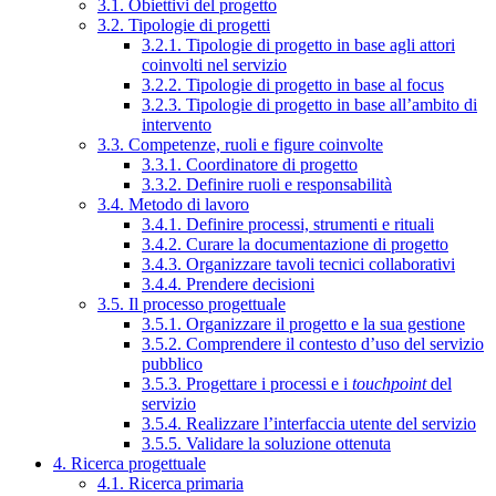
3.1. Obiettivi del progetto
3.2. Tipologie di progetti
3.2.1. Tipologie di progetto in base agli attori
coinvolti nel servizio
3.2.2. Tipologie di progetto in base al focus
3.2.3. Tipologie di progetto in base all’ambito di
intervento
3.3. Competenze, ruoli e figure coinvolte
3.3.1. Coordinatore di progetto
3.3.2. Definire ruoli e responsabilità
3.4. Metodo di lavoro
3.4.1. Definire processi, strumenti e rituali
3.4.2. Curare la documentazione di progetto
3.4.3. Organizzare tavoli tecnici collaborativi
3.4.4. Prendere decisioni
3.5. Il processo progettuale
3.5.1. Organizzare il progetto e la sua gestione
3.5.2. Comprendere il contesto d’uso del servizio
pubblico
3.5.3. Progettare i processi e i
touchpoint
del
servizio
3.5.4. Realizzare l’interfaccia utente del servizio
3.5.5. Validare la soluzione ottenuta
4. Ricerca progettuale
4.1. Ricerca primaria