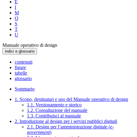
E
I
M
O
S
T
U
Manuale operativo di design
indici e glossario
contenuti
figure
tabelle
glossario
Sommario
1. Scopo, destinatari e uso del Manuale operativo di design
1.1. Versionamento e storico
1.2. Consultazione del manuale
1.3. Contribuisci al manuale
2. Introduzione al design per i servizi pubblici digitali
2.1. Design per l’amministrazione digitale (
e-
government
)