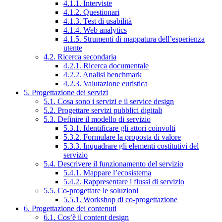
4.1.1. Interviste
4.1.2. Questionari
4.1.3. Test di usabilità
4.1.4. Web analytics
4.1.5. Strumenti di mappatura dell’esperienza
utente
4.2. Ricerca secondaria
4.2.1. Ricerca documentale
4.2.2. Analisi benchmark
4.2.3. Valutazione euristica
5. Progettazione dei servizi
5.1. Cosa sono i servizi e il service design
5.2. Progettare servizi pubblici digitali
5.3. Definire il modello di servizio
5.3.1. Identificare gli attori coinvolti
5.3.2. Formulare la proposta di valore
5.3.3. Inquadrare gli elementi costitutivi del
servizio
5.4. Descrivere il funzionamento del servizio
5.4.1. Mappare l’ecosistema
5.4.2. Rappresentare i flussi di servizio
5.5. Co-progettare le soluzioni
5.5.1. Workshop di co-progettazione
6. Progettazione dei contenuti
6.1. Cos’è il content design