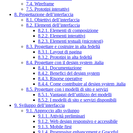
7.4. Wireframe
7.5. Prototipi interattivi
8. Progettazione dell’interfaccia
8.1. Obiettivi dell’interfaccia
8.2. Elementi dell’interfaccia
8.2.1. Elementi di composizione
8.2.2. Elementi interattivi
8.2.3. Elementi testuali (microtesti)
8.3. Progettare e costruire in alta fedeltà
8.3.1. Layout di pagina
8.3.2. Prototipi in alta fedeltà
8.4. Progettare con il design system .italia
8.4.1. Documentazione
8.4.2. Benefici del design system
8.4.3. Risorse operative
8.4.4. Come contribuire al design system .italia
8.5. Progettare con i modelli di sito e servizi
8.5.1. Vantaggi dell’utilizzo dei modelli
8.5.2. I modelli di sito e servizi disponibili
9. Sviluppo dell’interfaccia
9.1. Approccio allo sviluppo
9.1.1. Attività preliminari
9.1.2. Web design responsivo e accessibile
9.1.3. Mobile first
9.1.4. Progressive enhancement e Graceful