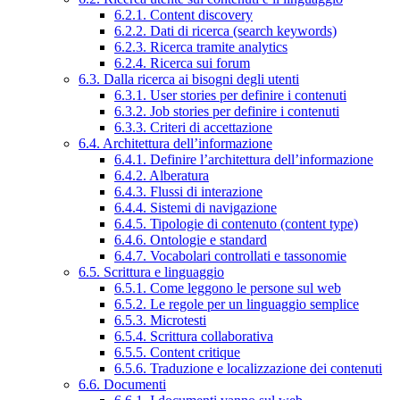
6.2.1. Content discovery
6.2.2. Dati di ricerca (search keywords)
6.2.3. Ricerca tramite analytics
6.2.4. Ricerca sui forum
6.3. Dalla ricerca ai bisogni degli utenti
6.3.1. User stories per definire i contenuti
6.3.2. Job stories per definire i contenuti
6.3.3. Criteri di accettazione
6.4. Architettura dell’informazione
6.4.1. Definire l’architettura dell’informazione
6.4.2. Alberatura
6.4.3. Flussi di interazione
6.4.4. Sistemi di navigazione
6.4.5. Tipologie di contenuto (content type)
6.4.6. Ontologie e standard
6.4.7. Vocabolari controllati e tassonomie
6.5. Scrittura e linguaggio
6.5.1. Come leggono le persone sul web
6.5.2. Le regole per un linguaggio semplice
6.5.3. Microtesti
6.5.4. Scrittura collaborativa
6.5.5. Content critique
6.5.6. Traduzione e localizzazione dei contenuti
6.6. Documenti