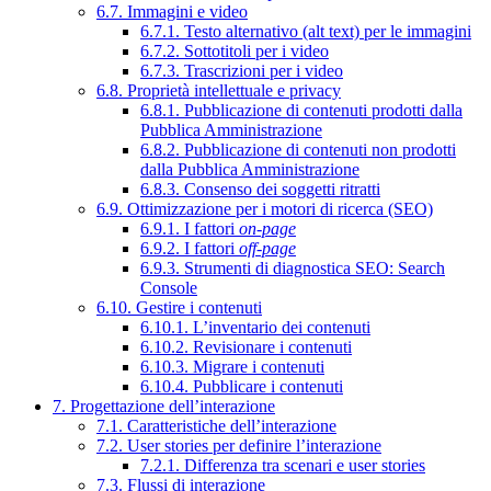
6.7. Immagini e video
6.7.1. Testo alternativo (alt text) per le immagini
6.7.2. Sottotitoli per i video
6.7.3. Trascrizioni per i video
6.8. Proprietà intellettuale e privacy
6.8.1. Pubblicazione di contenuti prodotti dalla
Pubblica Amministrazione
6.8.2. Pubblicazione di contenuti non prodotti
dalla Pubblica Amministrazione
6.8.3. Consenso dei soggetti ritratti
6.9. Ottimizzazione per i motori di ricerca (SEO)
6.9.1. I fattori
on-page
6.9.2. I fattori
off-page
6.9.3. Strumenti di diagnostica SEO: Search
Console
6.10. Gestire i contenuti
6.10.1. L’inventario dei contenuti
6.10.2. Revisionare i contenuti
6.10.3. Migrare i contenuti
6.10.4. Pubblicare i contenuti
7. Progettazione dell’interazione
7.1. Caratteristiche dell’interazione
7.2. User stories per definire l’interazione
7.2.1. Differenza tra scenari e user stories
7.3. Flussi di interazione