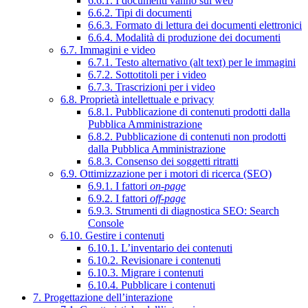
6.6.1. I documenti vanno sul web
6.6.2. Tipi di documenti
6.6.3. Formato di lettura dei documenti elettronici
6.6.4. Modalità di produzione dei documenti
6.7. Immagini e video
6.7.1. Testo alternativo (alt text) per le immagini
6.7.2. Sottotitoli per i video
6.7.3. Trascrizioni per i video
6.8. Proprietà intellettuale e privacy
6.8.1. Pubblicazione di contenuti prodotti dalla
Pubblica Amministrazione
6.8.2. Pubblicazione di contenuti non prodotti
dalla Pubblica Amministrazione
6.8.3. Consenso dei soggetti ritratti
6.9. Ottimizzazione per i motori di ricerca (SEO)
6.9.1. I fattori
on-page
6.9.2. I fattori
off-page
6.9.3. Strumenti di diagnostica SEO: Search
Console
6.10. Gestire i contenuti
6.10.1. L’inventario dei contenuti
6.10.2. Revisionare i contenuti
6.10.3. Migrare i contenuti
6.10.4. Pubblicare i contenuti
7. Progettazione dell’interazione