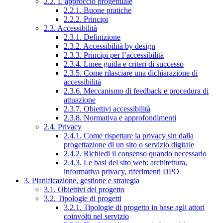
2.2. L’approccio progettuale
2.2.1. Buone pratiche
2.2.2. Principi
2.3. Accessibilità
2.3.1. Definizione
2.3.2. Accessibilità by design
2.3.3. Principi per l’accessibilità
2.3.4. Linee guida e criteri di successo
2.3.5. Come rilasciare una dichiarazione di
accessibilità
2.3.6. Meccanismo di feedback e procedura di
attuazione
2.3.7. Obiettivi accessibilità
2.3.8. Normativa e approfondimenti
2.4. Privacy
2.4.1. Come rispettare la privacy sin dalla
progettazione di un sito o servizio digitale
2.4.2. Richiedi il consenso quando necessario
2.4.3. Le basi del sito web: architettura,
informativa privacy, riferimenti DPO
3. Pianificazione, gestione e strategia
3.1. Obiettivi del progetto
3.2. Tipologie di progetti
3.2.1. Tipologie di progetto in base agli attori
coinvolti nel servizio