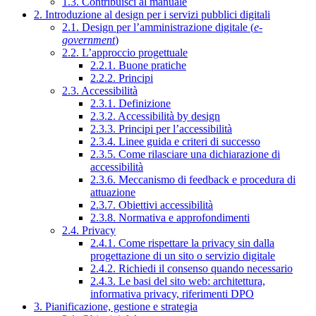
1.3. Contribuisci al manuale
2. Introduzione al design per i servizi pubblici digitali
2.1. Design per l’amministrazione digitale (
e-
government
)
2.2. L’approccio progettuale
2.2.1. Buone pratiche
2.2.2. Principi
2.3. Accessibilità
2.3.1. Definizione
2.3.2. Accessibilità by design
2.3.3. Principi per l’accessibilità
2.3.4. Linee guida e criteri di successo
2.3.5. Come rilasciare una dichiarazione di
accessibilità
2.3.6. Meccanismo di feedback e procedura di
attuazione
2.3.7. Obiettivi accessibilità
2.3.8. Normativa e approfondimenti
2.4. Privacy
2.4.1. Come rispettare la privacy sin dalla
progettazione di un sito o servizio digitale
2.4.2. Richiedi il consenso quando necessario
2.4.3. Le basi del sito web: architettura,
informativa privacy, riferimenti DPO
3. Pianificazione, gestione e strategia