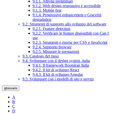
9.1.1. Attività preliminari
9.1.2. Web design responsivo e accessibile
9.1.3. Mobile first
9.1.4. Progressive enhancement e Graceful
degradation
9.2. Strumenti di supporto allo sviluppo del software
9.2.1. Feature detection
9.2.2. Verificare le feature disponibili con Can I
use
9.2.3. Strumenti e risorse per CSS e JavaScript
9.2.4. Supporto browser
9.2.5. Misurare le prestazioni
9.3. Catalogo del riuso
9.4. Sviluppare con il design system .italia
9.4.1. Il framework Bootstrap Italia
9.4.2. Il kit di sviluppo React
9.4.3. Il kit di sviluppo Angular
9.5. Sviluppare con i modelli di sito e servizi
glossario
A
B
C
D