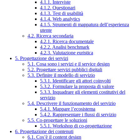
4.1.1. Interviste
4.1.2. Questionari
4.1.3. Test di usabilità
4.1.4. Web analytics
4.1.5. Strumenti di mappatura dell’esperienza
utente
4.2. Ricerca secondaria
4.2.1. Ricerca documentale
4.2.2. Analisi benchmark
4.2.3. Valutazione euristica
5. Progettazione dei servizi
5.1. Cosa sono i servizi e il service design
5.2. Progettare servizi pubblici digitali
5.3. Definire il modello di servizio
5.3.1. Identificare gli attori coinvolti
5.3.2. Formulare la proposta di valore
5.3.3. Inquadrare gli elementi costitutivi del
servizio
5.4. Descrivere il funzionamento del servizio
5.4.1. Mappare l’ecosistema
5.4.2. Rappresentare i flussi di servizio
5.5. Co-progettare le soluzioni
5.5.1. Workshop di co-progettazione
6. Progettazione dei contenuti
6.1. Cos’è il content design