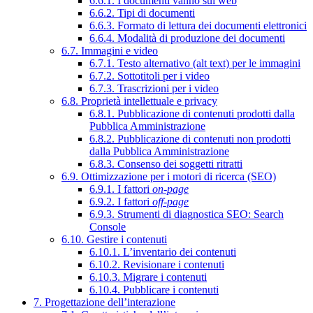
6.6.1. I documenti vanno sul web
6.6.2. Tipi di documenti
6.6.3. Formato di lettura dei documenti elettronici
6.6.4. Modalità di produzione dei documenti
6.7. Immagini e video
6.7.1. Testo alternativo (alt text) per le immagini
6.7.2. Sottotitoli per i video
6.7.3. Trascrizioni per i video
6.8. Proprietà intellettuale e privacy
6.8.1. Pubblicazione di contenuti prodotti dalla
Pubblica Amministrazione
6.8.2. Pubblicazione di contenuti non prodotti
dalla Pubblica Amministrazione
6.8.3. Consenso dei soggetti ritratti
6.9. Ottimizzazione per i motori di ricerca (SEO)
6.9.1. I fattori
on-page
6.9.2. I fattori
off-page
6.9.3. Strumenti di diagnostica SEO: Search
Console
6.10. Gestire i contenuti
6.10.1. L’inventario dei contenuti
6.10.2. Revisionare i contenuti
6.10.3. Migrare i contenuti
6.10.4. Pubblicare i contenuti
7. Progettazione dell’interazione