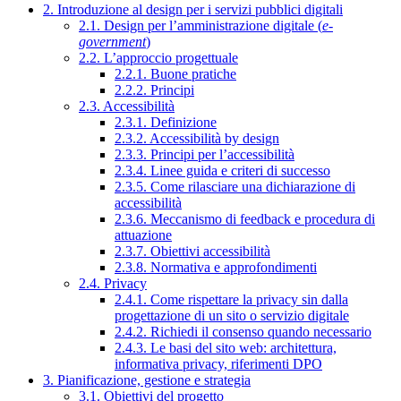
2. Introduzione al design per i servizi pubblici digitali
2.1. Design per l’amministrazione digitale (
e-
government
)
2.2. L’approccio progettuale
2.2.1. Buone pratiche
2.2.2. Principi
2.3. Accessibilità
2.3.1. Definizione
2.3.2. Accessibilità by design
2.3.3. Principi per l’accessibilità
2.3.4. Linee guida e criteri di successo
2.3.5. Come rilasciare una dichiarazione di
accessibilità
2.3.6. Meccanismo di feedback e procedura di
attuazione
2.3.7. Obiettivi accessibilità
2.3.8. Normativa e approfondimenti
2.4. Privacy
2.4.1. Come rispettare la privacy sin dalla
progettazione di un sito o servizio digitale
2.4.2. Richiedi il consenso quando necessario
2.4.3. Le basi del sito web: architettura,
informativa privacy, riferimenti DPO
3. Pianificazione, gestione e strategia
3.1. Obiettivi del progetto