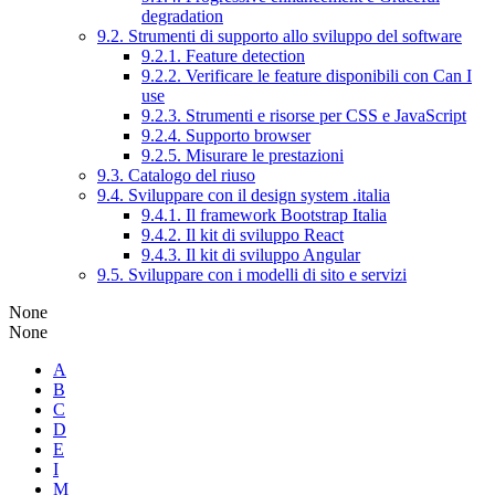
degradation
9.2. Strumenti di supporto allo sviluppo del software
9.2.1. Feature detection
9.2.2. Verificare le feature disponibili con Can I
use
9.2.3. Strumenti e risorse per CSS e JavaScript
9.2.4. Supporto browser
9.2.5. Misurare le prestazioni
9.3. Catalogo del riuso
9.4. Sviluppare con il design system .italia
9.4.1. Il framework Bootstrap Italia
9.4.2. Il kit di sviluppo React
9.4.3. Il kit di sviluppo Angular
9.5. Sviluppare con i modelli di sito e servizi
None
None
A
B
C
D
E
I
M