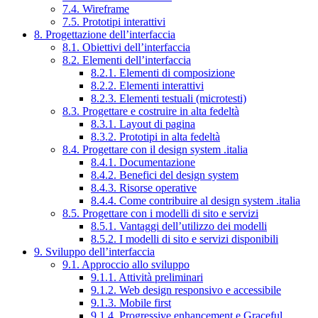
7.4. Wireframe
7.5. Prototipi interattivi
8. Progettazione dell’interfaccia
8.1. Obiettivi dell’interfaccia
8.2. Elementi dell’interfaccia
8.2.1. Elementi di composizione
8.2.2. Elementi interattivi
8.2.3. Elementi testuali (microtesti)
8.3. Progettare e costruire in alta fedeltà
8.3.1. Layout di pagina
8.3.2. Prototipi in alta fedeltà
8.4. Progettare con il design system .italia
8.4.1. Documentazione
8.4.2. Benefici del design system
8.4.3. Risorse operative
8.4.4. Come contribuire al design system .italia
8.5. Progettare con i modelli di sito e servizi
8.5.1. Vantaggi dell’utilizzo dei modelli
8.5.2. I modelli di sito e servizi disponibili
9. Sviluppo dell’interfaccia
9.1. Approccio allo sviluppo
9.1.1. Attività preliminari
9.1.2. Web design responsivo e accessibile
9.1.3. Mobile first
9.1.4. Progressive enhancement e Graceful