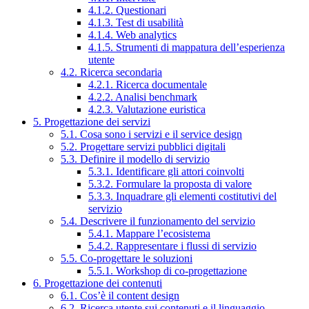
4.1.2. Questionari
4.1.3. Test di usabilità
4.1.4. Web analytics
4.1.5. Strumenti di mappatura dell’esperienza
utente
4.2. Ricerca secondaria
4.2.1. Ricerca documentale
4.2.2. Analisi benchmark
4.2.3. Valutazione euristica
5. Progettazione dei servizi
5.1. Cosa sono i servizi e il service design
5.2. Progettare servizi pubblici digitali
5.3. Definire il modello di servizio
5.3.1. Identificare gli attori coinvolti
5.3.2. Formulare la proposta di valore
5.3.3. Inquadrare gli elementi costitutivi del
servizio
5.4. Descrivere il funzionamento del servizio
5.4.1. Mappare l’ecosistema
5.4.2. Rappresentare i flussi di servizio
5.5. Co-progettare le soluzioni
5.5.1. Workshop di co-progettazione
6. Progettazione dei contenuti
6.1. Cos’è il content design
6.2. Ricerca utente sui contenuti e il linguaggio