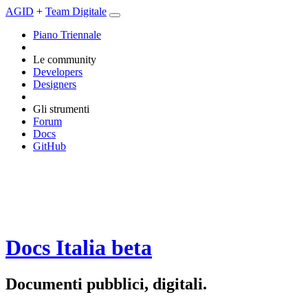
AGID
+
Team Digitale
Piano Triennale
Le community
Developers
Designers
Gli strumenti
Forum
Docs
GitHub
Docs Italia
beta
Documenti pubblici, digitali.