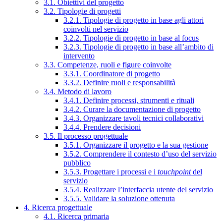
3.1. Obiettivi del progetto
3.2. Tipologie di progetti
3.2.1. Tipologie di progetto in base agli attori
coinvolti nel servizio
3.2.2. Tipologie di progetto in base al focus
3.2.3. Tipologie di progetto in base all’ambito di
intervento
3.3. Competenze, ruoli e figure coinvolte
3.3.1. Coordinatore di progetto
3.3.2. Definire ruoli e responsabilità
3.4. Metodo di lavoro
3.4.1. Definire processi, strumenti e rituali
3.4.2. Curare la documentazione di progetto
3.4.3. Organizzare tavoli tecnici collaborativi
3.4.4. Prendere decisioni
3.5. Il processo progettuale
3.5.1. Organizzare il progetto e la sua gestione
3.5.2. Comprendere il contesto d’uso del servizio
pubblico
3.5.3. Progettare i processi e i
touchpoint
del
servizio
3.5.4. Realizzare l’interfaccia utente del servizio
3.5.5. Validare la soluzione ottenuta
4. Ricerca progettuale
4.1. Ricerca primaria