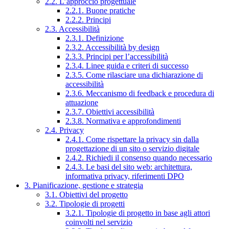
2.2. L’approccio progettuale
2.2.1. Buone pratiche
2.2.2. Principi
2.3. Accessibilità
2.3.1. Definizione
2.3.2. Accessibilità by design
2.3.3. Principi per l’accessibilità
2.3.4. Linee guida e criteri di successo
2.3.5. Come rilasciare una dichiarazione di
accessibilità
2.3.6. Meccanismo di feedback e procedura di
attuazione
2.3.7. Obiettivi accessibilità
2.3.8. Normativa e approfondimenti
2.4. Privacy
2.4.1. Come rispettare la privacy sin dalla
progettazione di un sito o servizio digitale
2.4.2. Richiedi il consenso quando necessario
2.4.3. Le basi del sito web: architettura,
informativa privacy, riferimenti DPO
3. Pianificazione, gestione e strategia
3.1. Obiettivi del progetto
3.2. Tipologie di progetti
3.2.1. Tipologie di progetto in base agli attori
coinvolti nel servizio