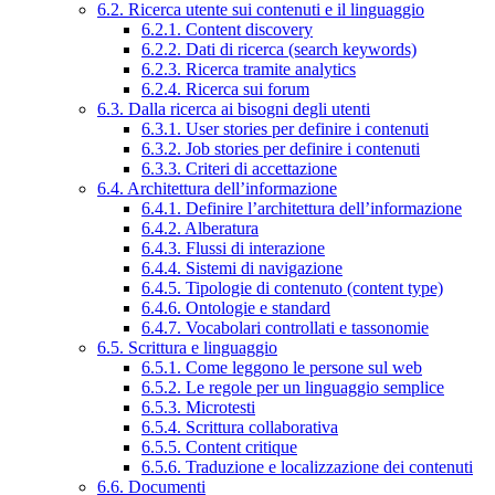
6.2. Ricerca utente sui contenuti e il linguaggio
6.2.1. Content discovery
6.2.2. Dati di ricerca (search keywords)
6.2.3. Ricerca tramite analytics
6.2.4. Ricerca sui forum
6.3. Dalla ricerca ai bisogni degli utenti
6.3.1. User stories per definire i contenuti
6.3.2. Job stories per definire i contenuti
6.3.3. Criteri di accettazione
6.4. Architettura dell’informazione
6.4.1. Definire l’architettura dell’informazione
6.4.2. Alberatura
6.4.3. Flussi di interazione
6.4.4. Sistemi di navigazione
6.4.5. Tipologie di contenuto (content type)
6.4.6. Ontologie e standard
6.4.7. Vocabolari controllati e tassonomie
6.5. Scrittura e linguaggio
6.5.1. Come leggono le persone sul web
6.5.2. Le regole per un linguaggio semplice
6.5.3. Microtesti
6.5.4. Scrittura collaborativa
6.5.5. Content critique
6.5.6. Traduzione e localizzazione dei contenuti
6.6. Documenti