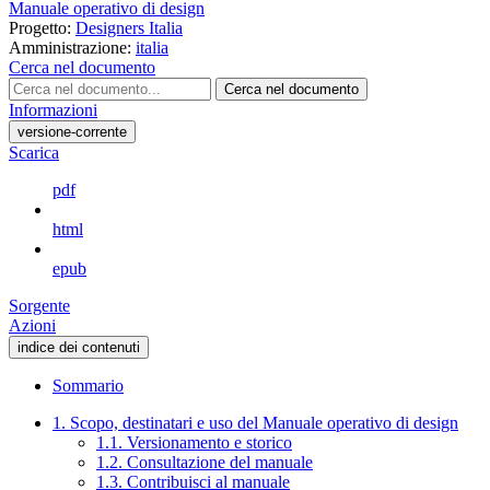
Manuale operativo di design
Progetto:
Designers Italia
Amministrazione:
italia
Cerca nel documento
Cerca nel documento
Informazioni
versione-corrente
Scarica
pdf
html
epub
Sorgente
Azioni
indice dei contenuti
Sommario
1. Scopo, destinatari e uso del Manuale operativo di design
1.1. Versionamento e storico
1.2. Consultazione del manuale
1.3. Contribuisci al manuale