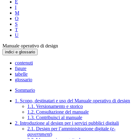
E
I
M
O
S
T
U
Manuale operativo di design
indici e glossario
contenuti
figure
tabelle
glossario
Sommario
1. Scopo, destinatari e uso del Manuale operativo di design
1.1. Versionamento e storico
1.2. Consultazione del manuale
1.3. Contribuisci al manuale
2. Introduzione al design per i servizi pubblici digitali
2.1. Design per l’amministrazione digitale (
e-
government
)