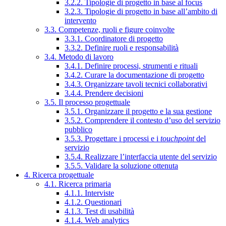
3.2.2. Tipologie di progetto in base al focus
3.2.3. Tipologie di progetto in base all’ambito di
intervento
3.3. Competenze, ruoli e figure coinvolte
3.3.1. Coordinatore di progetto
3.3.2. Definire ruoli e responsabilità
3.4. Metodo di lavoro
3.4.1. Definire processi, strumenti e rituali
3.4.2. Curare la documentazione di progetto
3.4.3. Organizzare tavoli tecnici collaborativi
3.4.4. Prendere decisioni
3.5. Il processo progettuale
3.5.1. Organizzare il progetto e la sua gestione
3.5.2. Comprendere il contesto d’uso del servizio
pubblico
3.5.3. Progettare i processi e i
touchpoint
del
servizio
3.5.4. Realizzare l’interfaccia utente del servizio
3.5.5. Validare la soluzione ottenuta
4. Ricerca progettuale
4.1. Ricerca primaria
4.1.1. Interviste
4.1.2. Questionari
4.1.3. Test di usabilità
4.1.4. Web analytics