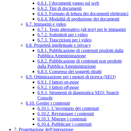
6.6.1. I documenti vanno sul web
6.6.2. Tipi di documenti
6.6.3. Formato di lettura dei documenti elettronici
6.6.4. Modalità di produzione dei documenti
6.7. Immagini e video
6.7.1. Testo alternativo (alt text) per le immagini
6.7.2. Sottotitoli per i video
6.7.3. Trascrizioni per i video
6.8. Proprietà intellettuale e privacy
6.8.1. Pubblicazione di contenuti prodotti dalla
Pubblica Amministrazione
6.8.2. Pubblicazione di contenuti non prodotti
dalla Pubblica Amministrazione
6.8.3. Consenso dei soggetti ritratti
6.9. Ottimizzazione per i motori di ricerca (SEO)
6.9.1. I fattori
on-page
6.9.2. I fattori
off-page
6.9.3. Strumenti di diagnostica SEO: Search
Console
6.10. Gestire i contenuti
6.10.1. L’inventario dei contenuti
6.10.2. Revisionare i contenuti
6.10.3. Migrare i contenuti
6.10.4. Pubblicare i contenuti
7. Progettazione dell’interazione