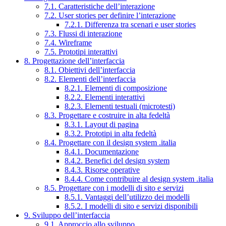
7.1. Caratteristiche dell’interazione
7.2. User stories per definire l’interazione
7.2.1. Differenza tra scenari e user stories
7.3. Flussi di interazione
7.4. Wireframe
7.5. Prototipi interattivi
8. Progettazione dell’interfaccia
8.1. Obiettivi dell’interfaccia
8.2. Elementi dell’interfaccia
8.2.1. Elementi di composizione
8.2.2. Elementi interattivi
8.2.3. Elementi testuali (microtesti)
8.3. Progettare e costruire in alta fedeltà
8.3.1. Layout di pagina
8.3.2. Prototipi in alta fedeltà
8.4. Progettare con il design system .italia
8.4.1. Documentazione
8.4.2. Benefici del design system
8.4.3. Risorse operative
8.4.4. Come contribuire al design system .italia
8.5. Progettare con i modelli di sito e servizi
8.5.1. Vantaggi dell’utilizzo dei modelli
8.5.2. I modelli di sito e servizi disponibili
9. Sviluppo dell’interfaccia
9.1. Approccio allo sviluppo