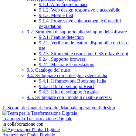
9.1.1. Attività preliminari
9.1.2. Web design responsivo e accessibile
9.1.3. Mobile first
9.1.4. Progressive enhancement e Graceful
degradation
9.2. Strumenti di supporto allo sviluppo del software
9.2.1. Feature detection
9.2.2. Verificare le feature disponibili con Can I
use
9.2.3. Strumenti e risorse per CSS e JavaScript
9.2.4. Supporto browser
9.2.5. Misurare le prestazioni
9.3. Catalogo del riuso
9.4. Sviluppare con il design system .italia
9.4.1. Il framework Bootstrap Italia
9.4.2. Il kit di sviluppo React
9.4.3. Il kit di sviluppo Angular
9.5. Sviluppare con i modelli di sito e servizi
1. Scopo, destinatari e uso del Manuale operativo di design
Team per la Trasformazione Digitale
in collaborazione con
Agenzia per l'Italia Digitale