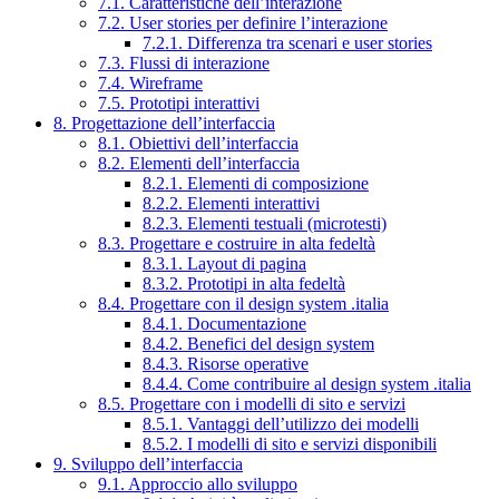
7.1. Caratteristiche dell’interazione
7.2. User stories per definire l’interazione
7.2.1. Differenza tra scenari e user stories
7.3. Flussi di interazione
7.4. Wireframe
7.5. Prototipi interattivi
8. Progettazione dell’interfaccia
8.1. Obiettivi dell’interfaccia
8.2. Elementi dell’interfaccia
8.2.1. Elementi di composizione
8.2.2. Elementi interattivi
8.2.3. Elementi testuali (microtesti)
8.3. Progettare e costruire in alta fedeltà
8.3.1. Layout di pagina
8.3.2. Prototipi in alta fedeltà
8.4. Progettare con il design system .italia
8.4.1. Documentazione
8.4.2. Benefici del design system
8.4.3. Risorse operative
8.4.4. Come contribuire al design system .italia
8.5. Progettare con i modelli di sito e servizi
8.5.1. Vantaggi dell’utilizzo dei modelli
8.5.2. I modelli di sito e servizi disponibili
9. Sviluppo dell’interfaccia
9.1. Approccio allo sviluppo