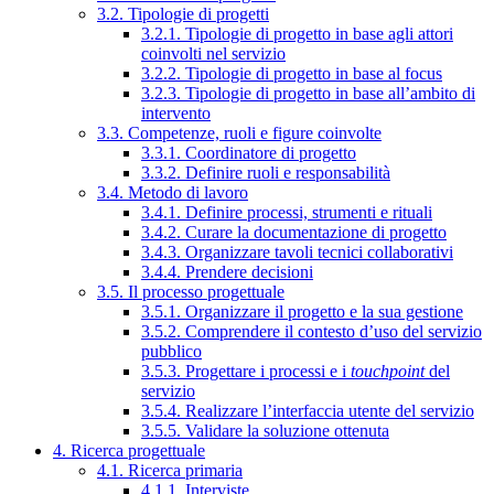
3.2. Tipologie di progetti
3.2.1. Tipologie di progetto in base agli attori
coinvolti nel servizio
3.2.2. Tipologie di progetto in base al focus
3.2.3. Tipologie di progetto in base all’ambito di
intervento
3.3. Competenze, ruoli e figure coinvolte
3.3.1. Coordinatore di progetto
3.3.2. Definire ruoli e responsabilità
3.4. Metodo di lavoro
3.4.1. Definire processi, strumenti e rituali
3.4.2. Curare la documentazione di progetto
3.4.3. Organizzare tavoli tecnici collaborativi
3.4.4. Prendere decisioni
3.5. Il processo progettuale
3.5.1. Organizzare il progetto e la sua gestione
3.5.2. Comprendere il contesto d’uso del servizio
pubblico
3.5.3. Progettare i processi e i
touchpoint
del
servizio
3.5.4. Realizzare l’interfaccia utente del servizio
3.5.5. Validare la soluzione ottenuta
4. Ricerca progettuale
4.1. Ricerca primaria
4.1.1. Interviste