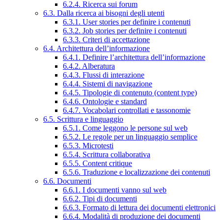
6.2.4. Ricerca sui forum
6.3. Dalla ricerca ai bisogni degli utenti
6.3.1. User stories per definire i contenuti
6.3.2. Job stories per definire i contenuti
6.3.3. Criteri di accettazione
6.4. Architettura dell’informazione
6.4.1. Definire l’architettura dell’informazione
6.4.2. Alberatura
6.4.3. Flussi di interazione
6.4.4. Sistemi di navigazione
6.4.5. Tipologie di contenuto (content type)
6.4.6. Ontologie e standard
6.4.7. Vocabolari controllati e tassonomie
6.5. Scrittura e linguaggio
6.5.1. Come leggono le persone sul web
6.5.2. Le regole per un linguaggio semplice
6.5.3. Microtesti
6.5.4. Scrittura collaborativa
6.5.5. Content critique
6.5.6. Traduzione e localizzazione dei contenuti
6.6. Documenti
6.6.1. I documenti vanno sul web
6.6.2. Tipi di documenti
6.6.3. Formato di lettura dei documenti elettronici
6.6.4. Modalità di produzione dei documenti