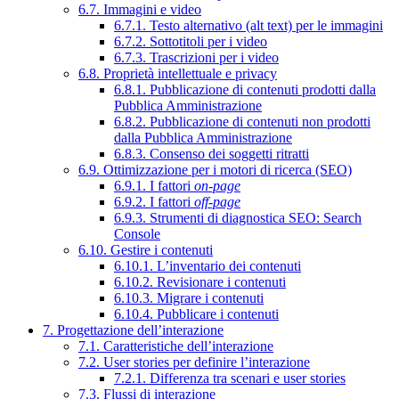
6.7. Immagini e video
6.7.1. Testo alternativo (alt text) per le immagini
6.7.2. Sottotitoli per i video
6.7.3. Trascrizioni per i video
6.8. Proprietà intellettuale e privacy
6.8.1. Pubblicazione di contenuti prodotti dalla
Pubblica Amministrazione
6.8.2. Pubblicazione di contenuti non prodotti
dalla Pubblica Amministrazione
6.8.3. Consenso dei soggetti ritratti
6.9. Ottimizzazione per i motori di ricerca (SEO)
6.9.1. I fattori
on-page
6.9.2. I fattori
off-page
6.9.3. Strumenti di diagnostica SEO: Search
Console
6.10. Gestire i contenuti
6.10.1. L’inventario dei contenuti
6.10.2. Revisionare i contenuti
6.10.3. Migrare i contenuti
6.10.4. Pubblicare i contenuti
7. Progettazione dell’interazione
7.1. Caratteristiche dell’interazione
7.2. User stories per definire l’interazione
7.2.1. Differenza tra scenari e user stories
7.3. Flussi di interazione