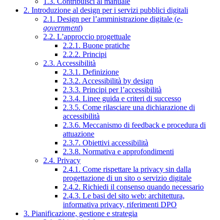
1.3. Contribuisci al manuale
2. Introduzione al design per i servizi pubblici digitali
2.1. Design per l’amministrazione digitale (
e-
government
)
2.2. L’approccio progettuale
2.2.1. Buone pratiche
2.2.2. Principi
2.3. Accessibilità
2.3.1. Definizione
2.3.2. Accessibilità by design
2.3.3. Principi per l’accessibilità
2.3.4. Linee guida e criteri di successo
2.3.5. Come rilasciare una dichiarazione di
accessibilità
2.3.6. Meccanismo di feedback e procedura di
attuazione
2.3.7. Obiettivi accessibilità
2.3.8. Normativa e approfondimenti
2.4. Privacy
2.4.1. Come rispettare la privacy sin dalla
progettazione di un sito o servizio digitale
2.4.2. Richiedi il consenso quando necessario
2.4.3. Le basi del sito web: architettura,
informativa privacy, riferimenti DPO
3. Pianificazione, gestione e strategia