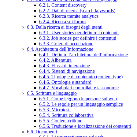
6.2.1. Content discovery
6.2.2. Dati di ricerca (search keywords)
6.2.3. Ricerca tramite analytics
6.2.4. Ricerca sui forum
6.3. Dalla ricerca ai bisogni degli utenti
6.3.1. User stories per definire i contenuti
6.3.2. Job stories per definire i contenuti
6.3.3. Criteri di accettazione
6.4. Architettura dell’informazione
6.4.1. Definire l’architettura dell’informazione
6.4.2. Alberatura
6.4.3. Flussi di interazione
6.4.4. Sistemi di navigazione
6.4.5. Tipologie di contenuto (content type)
6.4.6. Ontologie e standard
6.4.7. Vocabolari controllati e tassonomie
6.5. Scrittura e linguaggio
6.5.1. Come leggono le persone sul web
6.5.2. Le regole per un linguaggio semplice
6.5.3. Microtesti
6.5.4. Scrittura collaborativa
6.5.5. Content critique
6.5.6. Traduzione e localizzazione dei contenuti
6.6. Documenti