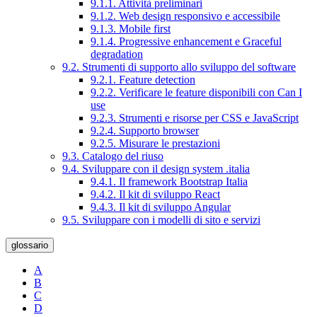
9.1.1. Attività preliminari
9.1.2. Web design responsivo e accessibile
9.1.3. Mobile first
9.1.4. Progressive enhancement e Graceful
degradation
9.2. Strumenti di supporto allo sviluppo del software
9.2.1. Feature detection
9.2.2. Verificare le feature disponibili con Can I
use
9.2.3. Strumenti e risorse per CSS e JavaScript
9.2.4. Supporto browser
9.2.5. Misurare le prestazioni
9.3. Catalogo del riuso
9.4. Sviluppare con il design system .italia
9.4.1. Il framework Bootstrap Italia
9.4.2. Il kit di sviluppo React
9.4.3. Il kit di sviluppo Angular
9.5. Sviluppare con i modelli di sito e servizi
glossario
A
B
C
D