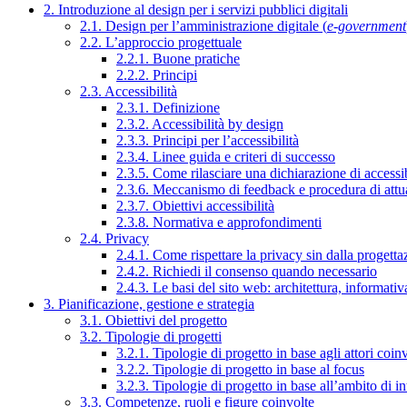
2. Introduzione al design per i servizi pubblici digitali
2.1. Design per l’amministrazione digitale (
e-government
2.2. L’approccio progettuale
2.2.1. Buone pratiche
2.2.2. Principi
2.3. Accessibilità
2.3.1. Definizione
2.3.2. Accessibilità by design
2.3.3. Principi per l’accessibilità
2.3.4. Linee guida e criteri di successo
2.3.5. Come rilasciare una dichiarazione di accessib
2.3.6. Meccanismo di feedback e procedura di attu
2.3.7. Obiettivi accessibilità
2.3.8. Normativa e approfondimenti
2.4. Privacy
2.4.1. Come rispettare la privacy sin dalla progettaz
2.4.2. Richiedi il consenso quando necessario
2.4.3. Le basi del sito web: architettura, informati
3. Pianificazione, gestione e strategia
3.1. Obiettivi del progetto
3.2. Tipologie di progetti
3.2.1. Tipologie di progetto in base agli attori coinv
3.2.2. Tipologie di progetto in base al focus
3.2.3. Tipologie di progetto in base all’ambito di i
3.3. Competenze, ruoli e figure coinvolte