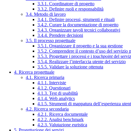
3.3.1. Coordinatore di progetto
3.3.2. Definire ruoli e responsabilità
3.4. Metodo di lavoro
3.4.1. Definire processi, strumenti e rituali
3.4.2. Curare la documentazione di progetto
3.4.3. Organizzare tavoli tecnici collaborativi
3.4.4. Prendere decisioni
3.5. Il processo progettuale
3.5.1. Organizzare il progetto e la sua gestione
3.5.2. Comprendere il contesto d’uso del servizio 
3.5.3. Progettare i processi e i
touchpoint
del servi
3.5.4. Realizzare l’interfaccia utente del servizio
3.5.5. Validare la soluzione ottenuta
4. Ricerca progettuale
4.1. Ricerca primaria
4.1.1. Interviste
4.1.2. Questionari
4.1.3. Test di usabilità
4.1.4. Web analytics
4.1.5. Strumenti di mappatura dell’esperienza uten
4.2. Ricerca secondaria
4.2.1. Ricerca documentale
4.2.2. Analisi benchmark
4.2.3. Valutazione euristica
5. Progettazione dei servizi