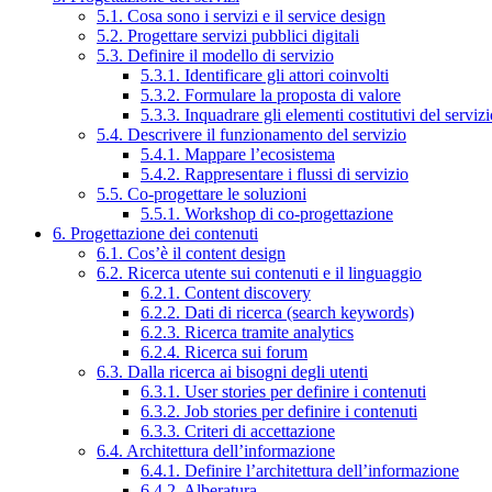
5.1. Cosa sono i servizi e il service design
5.2. Progettare servizi pubblici digitali
5.3. Definire il modello di servizio
5.3.1. Identificare gli attori coinvolti
5.3.2. Formulare la proposta di valore
5.3.3. Inquadrare gli elementi costitutivi del serviz
5.4. Descrivere il funzionamento del servizio
5.4.1. Mappare l’ecosistema
5.4.2. Rappresentare i flussi di servizio
5.5. Co-progettare le soluzioni
5.5.1. Workshop di co-progettazione
6. Progettazione dei contenuti
6.1. Cos’è il content design
6.2. Ricerca utente sui contenuti e il linguaggio
6.2.1. Content discovery
6.2.2. Dati di ricerca (search keywords)
6.2.3. Ricerca tramite analytics
6.2.4. Ricerca sui forum
6.3. Dalla ricerca ai bisogni degli utenti
6.3.1. User stories per definire i contenuti
6.3.2. Job stories per definire i contenuti
6.3.3. Criteri di accettazione
6.4. Architettura dell’informazione
6.4.1. Definire l’architettura dell’informazione
6.4.2. Alberatura