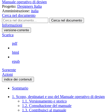
Manuale operativo di design
Progetto:
Designers Italia
Amministrazione:
italia
Cerca nel documento
Cerca nel documento
Informazioni
versione-corrente
Scarica
pdf
html
epub
Sorgente
Azioni
indice dei contenuti
Sommario
1. Scopo, destinatari e uso del Manuale operativo di design
1.1. Versionamento e storico
1.2. Consultazione del manuale
1.3. Contribuisci al manuale