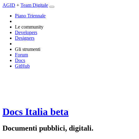
AGID
+
Team Digitale
Piano Triennale
Le community
Developers
Designers
Gli strumenti
Forum
Docs
GitHub
Docs Italia
beta
Documenti pubblici, digitali.