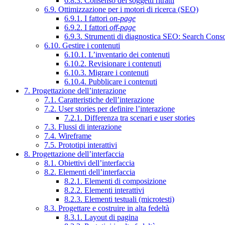
6.8.3. Consenso dei soggetti ritratti
6.9. Ottimizzazione per i motori di ricerca (SEO)
6.9.1. I fattori
on-page
6.9.2. I fattori
off-page
6.9.3. Strumenti di diagnostica SEO: Search Cons
6.10. Gestire i contenuti
6.10.1. L’inventario dei contenuti
6.10.2. Revisionare i contenuti
6.10.3. Migrare i contenuti
6.10.4. Pubblicare i contenuti
7. Progettazione dell’interazione
7.1. Caratteristiche dell’interazione
7.2. User stories per definire l’interazione
7.2.1. Differenza tra scenari e user stories
7.3. Flussi di interazione
7.4. Wireframe
7.5. Prototipi interattivi
8. Progettazione dell’interfaccia
8.1. Obiettivi dell’interfaccia
8.2. Elementi dell’interfaccia
8.2.1. Elementi di composizione
8.2.2. Elementi interattivi
8.2.3. Elementi testuali (microtesti)
8.3. Progettare e costruire in alta fedeltà
8.3.1. Layout di pagina