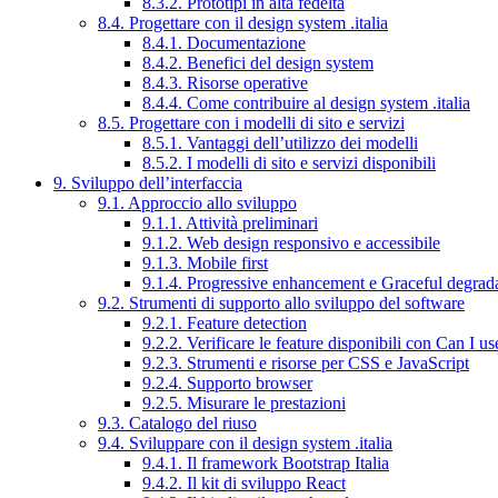
8.3.2. Prototipi in alta fedeltà
8.4. Progettare con il design system .italia
8.4.1. Documentazione
8.4.2. Benefici del design system
8.4.3. Risorse operative
8.4.4. Come contribuire al design system .italia
8.5. Progettare con i modelli di sito e servizi
8.5.1. Vantaggi dell’utilizzo dei modelli
8.5.2. I modelli di sito e servizi disponibili
9. Sviluppo dell’interfaccia
9.1. Approccio allo sviluppo
9.1.1. Attività preliminari
9.1.2. Web design responsivo e accessibile
9.1.3. Mobile first
9.1.4. Progressive enhancement e Graceful degrad
9.2. Strumenti di supporto allo sviluppo del software
9.2.1. Feature detection
9.2.2. Verificare le feature disponibili con Can I us
9.2.3. Strumenti e risorse per CSS e JavaScript
9.2.4. Supporto browser
9.2.5. Misurare le prestazioni
9.3. Catalogo del riuso
9.4. Sviluppare con il design system .italia
9.4.1. Il framework Bootstrap Italia
9.4.2. Il kit di sviluppo React