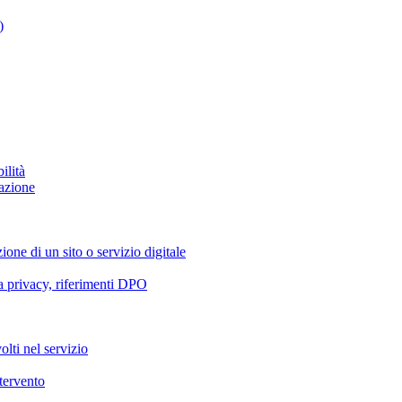
)
ilità
azione
ione di un sito o servizio digitale
va privacy, riferimenti DPO
olti nel servizio
ntervento