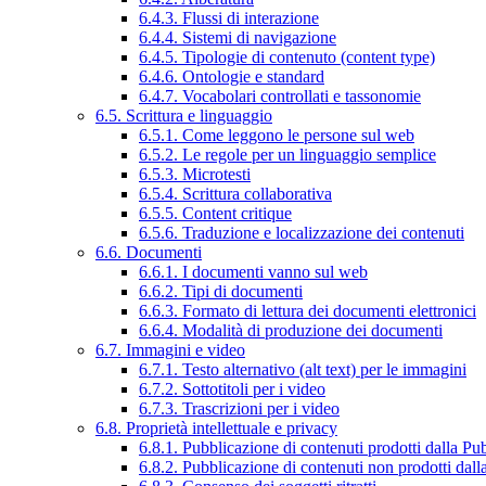
6.4.3. Flussi di interazione
6.4.4. Sistemi di navigazione
6.4.5. Tipologie di contenuto (content type)
6.4.6. Ontologie e standard
6.4.7. Vocabolari controllati e tassonomie
6.5. Scrittura e linguaggio
6.5.1. Come leggono le persone sul web
6.5.2. Le regole per un linguaggio semplice
6.5.3. Microtesti
6.5.4. Scrittura collaborativa
6.5.5. Content critique
6.5.6. Traduzione e localizzazione dei contenuti
6.6. Documenti
6.6.1. I documenti vanno sul web
6.6.2. Tipi di documenti
6.6.3. Formato di lettura dei documenti elettronici
6.6.4. Modalità di produzione dei documenti
6.7. Immagini e video
6.7.1. Testo alternativo (alt text) per le immagini
6.7.2. Sottotitoli per i video
6.7.3. Trascrizioni per i video
6.8. Proprietà intellettuale e privacy
6.8.1. Pubblicazione di contenuti prodotti dalla P
6.8.2. Pubblicazione di contenuti non prodotti dal