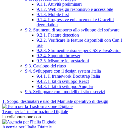
9.1.1. Attività preliminari
9.1.2. Web design responsivo e accessibile
9.1.3. Mobile first
9.1.4. Progressive enhancement e Graceful
degradation
9.2. Strumenti di supporto allo sviluppo del software
9.2.1. Feature detection
9.2.2. Verificare le feature disponibili con Can I
use
9.2.3. Strumenti e risorse per CSS e JavaScript
9.2.4. Supporto browser
9.2.5. Misurare le prestazioni
9.3. Catalogo del riuso
9.4. Sviluppare con il design system .italia
9.4.1. Il framework Bootstrap Italia
9.4.2. Il kit di sviluppo React
9.4.3. Il kit di sviluppo Angular
9.5. Sviluppare con i modelli di sito e servizi
1. Scopo, destinatari e uso del Manuale operativo di design
Team per la Trasformazione Digitale
in collaborazione con
Agenzia per l'Italia Digitale