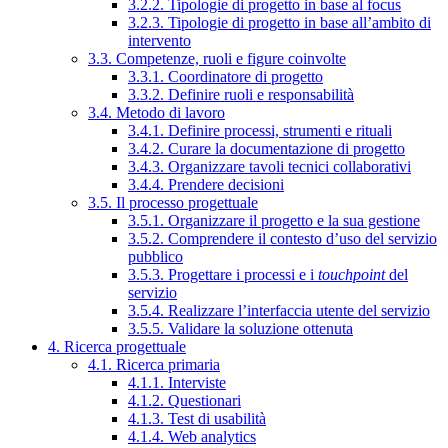
3.2.2. Tipologie di progetto in base al focus
3.2.3. Tipologie di progetto in base all’ambito di
intervento
3.3. Competenze, ruoli e figure coinvolte
3.3.1. Coordinatore di progetto
3.3.2. Definire ruoli e responsabilità
3.4. Metodo di lavoro
3.4.1. Definire processi, strumenti e rituali
3.4.2. Curare la documentazione di progetto
3.4.3. Organizzare tavoli tecnici collaborativi
3.4.4. Prendere decisioni
3.5. Il processo progettuale
3.5.1. Organizzare il progetto e la sua gestione
3.5.2. Comprendere il contesto d’uso del servizio
pubblico
3.5.3. Progettare i processi e i
touchpoint
del
servizio
3.5.4. Realizzare l’interfaccia utente del servizio
3.5.5. Validare la soluzione ottenuta
4. Ricerca progettuale
4.1. Ricerca primaria
4.1.1. Interviste
4.1.2. Questionari
4.1.3. Test di usabilità
4.1.4. Web analytics