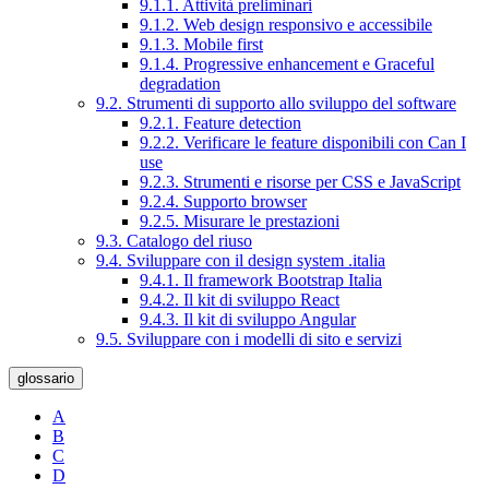
9.1.1. Attività preliminari
9.1.2. Web design responsivo e accessibile
9.1.3. Mobile first
9.1.4. Progressive enhancement e Graceful
degradation
9.2. Strumenti di supporto allo sviluppo del software
9.2.1. Feature detection
9.2.2. Verificare le feature disponibili con Can I
use
9.2.3. Strumenti e risorse per CSS e JavaScript
9.2.4. Supporto browser
9.2.5. Misurare le prestazioni
9.3. Catalogo del riuso
9.4. Sviluppare con il design system .italia
9.4.1. Il framework Bootstrap Italia
9.4.2. Il kit di sviluppo React
9.4.3. Il kit di sviluppo Angular
9.5. Sviluppare con i modelli di sito e servizi
glossario
A
B
C
D