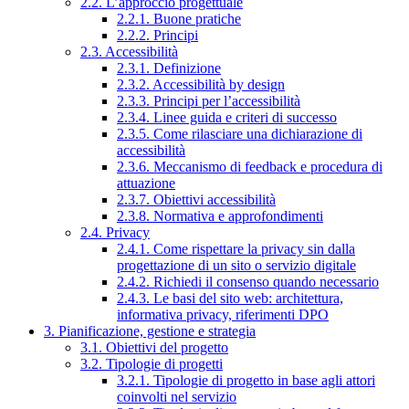
2.2. L’approccio progettuale
2.2.1. Buone pratiche
2.2.2. Principi
2.3. Accessibilità
2.3.1. Definizione
2.3.2. Accessibilità by design
2.3.3. Principi per l’accessibilità
2.3.4. Linee guida e criteri di successo
2.3.5. Come rilasciare una dichiarazione di
accessibilità
2.3.6. Meccanismo di feedback e procedura di
attuazione
2.3.7. Obiettivi accessibilità
2.3.8. Normativa e approfondimenti
2.4. Privacy
2.4.1. Come rispettare la privacy sin dalla
progettazione di un sito o servizio digitale
2.4.2. Richiedi il consenso quando necessario
2.4.3. Le basi del sito web: architettura,
informativa privacy, riferimenti DPO
3. Pianificazione, gestione e strategia
3.1. Obiettivi del progetto
3.2. Tipologie di progetti
3.2.1. Tipologie di progetto in base agli attori
coinvolti nel servizio