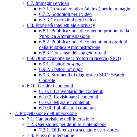
6.7. Immagini e video
6.7.1. Testo alternativo (alt text) per le immagini
6.7.2. Sottotitoli per i video
6.7.3. Trascrizioni per i video
6.8. Proprietà intellettuale e privacy
6.8.1. Pubblicazione di contenuti prodotti dalla
Pubblica Amministrazione
6.8.2. Pubblicazione di contenuti non prodotti
dalla Pubblica Amministrazione
6.8.3. Consenso dei soggetti ritratti
6.9. Ottimizzazione per i motori di ricerca (SEO)
6.9.1. I fattori
on-page
6.9.2. I fattori
off-page
6.9.3. Strumenti di diagnostica SEO: Search
Console
6.10. Gestire i contenuti
6.10.1. L’inventario dei contenuti
6.10.2. Revisionare i contenuti
6.10.3. Migrare i contenuti
6.10.4. Pubblicare i contenuti
7. Progettazione dell’interazione
7.1. Caratteristiche dell’interazione
7.2. User stories per definire l’interazione
7.2.1. Differenza tra scenari e user stories
7.3. Flussi di interazione