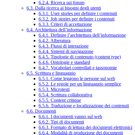
6.2.4. Ricerca sui forum
6.3. Dalla ricerca ai bisogni degli utenti
6.3.1. User stories per definire i contenuti
6.3.2. Job stories per definire i contenuti
6.3.3. Criteri di accettazione
6.4. Architettura dell’informazione
6.4.1. Definire l’architettura dell’informazione
6.4.2. Alberatura
6.4.3. Flussi di interazione
6.4.4. Sistemi di navigazione
6.4.5. Tipologie di contenuto (content type)
6.4.6. Ontologie e standard
6.4.7. Vocabolari controllati e tassonomie
6.5. Scrittura e linguaggio
6.5.1. Come leggono le persone sul web
6.5.2. Le regole per un linguaggio semplice
6.5.3. Microtesti
6.5.4. Scrittura collaborativa
6.5.5. Content critique
6.5.6. Traduzione e localizzazione dei contenuti
6.6. Documenti
6.6.1. I documenti vanno sul web
6.6.2. Tipi di documenti
6.6.3. Formato di lettura dei documenti elettronici
6.6.4. Modalità di produzione dei documenti