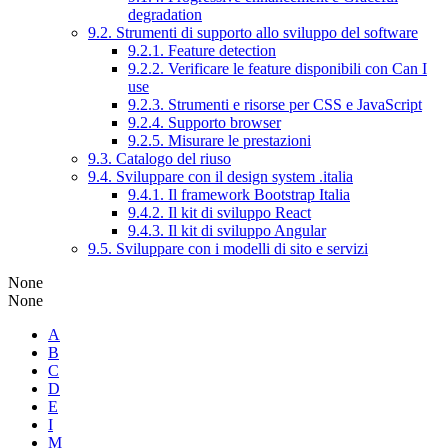
degradation
9.2. Strumenti di supporto allo sviluppo del software
9.2.1. Feature detection
9.2.2. Verificare le feature disponibili con Can I
use
9.2.3. Strumenti e risorse per CSS e JavaScript
9.2.4. Supporto browser
9.2.5. Misurare le prestazioni
9.3. Catalogo del riuso
9.4. Sviluppare con il design system .italia
9.4.1. Il framework Bootstrap Italia
9.4.2. Il kit di sviluppo React
9.4.3. Il kit di sviluppo Angular
9.5. Sviluppare con i modelli di sito e servizi
None
None
A
B
C
D
E
I
M