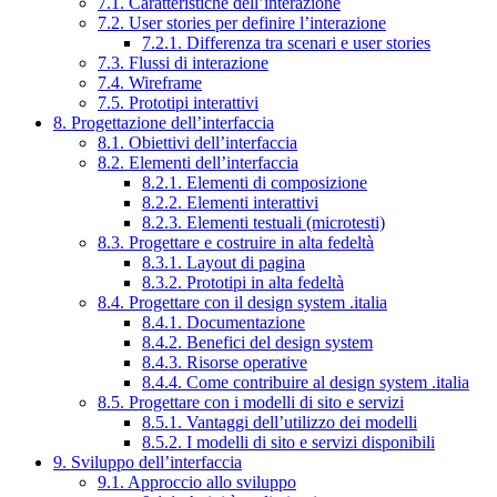
7.1. Caratteristiche dell’interazione
7.2. User stories per definire l’interazione
7.2.1. Differenza tra scenari e user stories
7.3. Flussi di interazione
7.4. Wireframe
7.5. Prototipi interattivi
8. Progettazione dell’interfaccia
8.1. Obiettivi dell’interfaccia
8.2. Elementi dell’interfaccia
8.2.1. Elementi di composizione
8.2.2. Elementi interattivi
8.2.3. Elementi testuali (microtesti)
8.3. Progettare e costruire in alta fedeltà
8.3.1. Layout di pagina
8.3.2. Prototipi in alta fedeltà
8.4. Progettare con il design system .italia
8.4.1. Documentazione
8.4.2. Benefici del design system
8.4.3. Risorse operative
8.4.4. Come contribuire al design system .italia
8.5. Progettare con i modelli di sito e servizi
8.5.1. Vantaggi dell’utilizzo dei modelli
8.5.2. I modelli di sito e servizi disponibili
9. Sviluppo dell’interfaccia
9.1. Approccio allo sviluppo