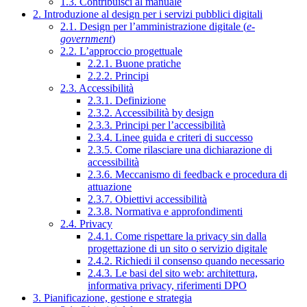
1.3. Contribuisci al manuale
2. Introduzione al design per i servizi pubblici digitali
2.1. Design per l’amministrazione digitale (
e-
government
)
2.2. L’approccio progettuale
2.2.1. Buone pratiche
2.2.2. Principi
2.3. Accessibilità
2.3.1. Definizione
2.3.2. Accessibilità by design
2.3.3. Principi per l’accessibilità
2.3.4. Linee guida e criteri di successo
2.3.5. Come rilasciare una dichiarazione di
accessibilità
2.3.6. Meccanismo di feedback e procedura di
attuazione
2.3.7. Obiettivi accessibilità
2.3.8. Normativa e approfondimenti
2.4. Privacy
2.4.1. Come rispettare la privacy sin dalla
progettazione di un sito o servizio digitale
2.4.2. Richiedi il consenso quando necessario
2.4.3. Le basi del sito web: architettura,
informativa privacy, riferimenti DPO
3. Pianificazione, gestione e strategia