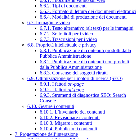
6.6.1. I documenti vanno sul web
6.6.2. Tipi di documenti
6.6.3. Formato di lettura dei documenti elettronici
6.6.4. Modalità di produzione dei documenti
6.7. Immagini e video
6.7.1. Testo alternativo (alt text) per le immagini
6.7.2. Sottotitoli per i video
6.7.3. Trascrizioni per i video
6.8. Proprietà intellettuale e privacy
6.8.1. Pubblicazione di contenuti prodotti dalla
Pubblica Amministrazione
6.8.2. Pubblicazione di contenuti non prodotti
dalla Pubblica Amministrazione
6.8.3. Consenso dei soggetti ritratti
6.9. Ottimizzazione per i motori di ricerca (SEO)
6.9.1. I fattori
on-page
6.9.2. I fattori
off-page
6.9.3. Strumenti di diagnostica SEO: Search
Console
6.10. Gestire i contenuti
6.10.1. L’inventario dei contenuti
6.10.2. Revisionare i contenuti
6.10.3. Migrare i contenuti
6.10.4. Pubblicare i contenuti
7. Progettazione dell’interazione