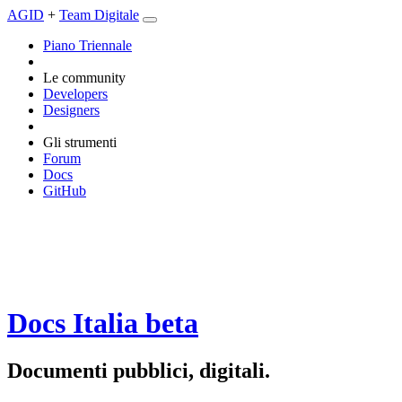
AGID
+
Team Digitale
Piano Triennale
Le community
Developers
Designers
Gli strumenti
Forum
Docs
GitHub
Docs Italia
beta
Documenti pubblici, digitali.