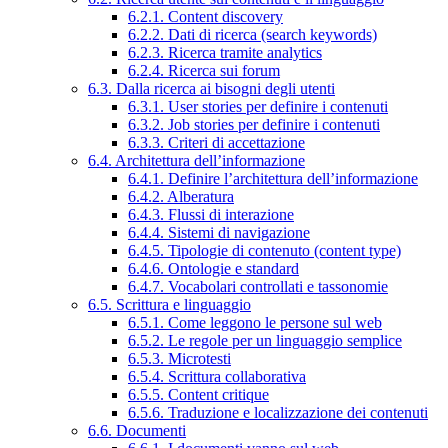
6.2.1. Content discovery
6.2.2. Dati di ricerca (search keywords)
6.2.3. Ricerca tramite analytics
6.2.4. Ricerca sui forum
6.3. Dalla ricerca ai bisogni degli utenti
6.3.1. User stories per definire i contenuti
6.3.2. Job stories per definire i contenuti
6.3.3. Criteri di accettazione
6.4. Architettura dell’informazione
6.4.1. Definire l’architettura dell’informazione
6.4.2. Alberatura
6.4.3. Flussi di interazione
6.4.4. Sistemi di navigazione
6.4.5. Tipologie di contenuto (content type)
6.4.6. Ontologie e standard
6.4.7. Vocabolari controllati e tassonomie
6.5. Scrittura e linguaggio
6.5.1. Come leggono le persone sul web
6.5.2. Le regole per un linguaggio semplice
6.5.3. Microtesti
6.5.4. Scrittura collaborativa
6.5.5. Content critique
6.5.6. Traduzione e localizzazione dei contenuti
6.6. Documenti