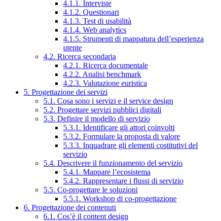
4.1.1. Interviste
4.1.2. Questionari
4.1.3. Test di usabilità
4.1.4. Web analytics
4.1.5. Strumenti di mappatura dell’esperienza
utente
4.2. Ricerca secondaria
4.2.1. Ricerca documentale
4.2.2. Analisi benchmark
4.2.3. Valutazione euristica
5. Progettazione dei servizi
5.1. Cosa sono i servizi e il service design
5.2. Progettare servizi pubblici digitali
5.3. Definire il modello di servizio
5.3.1. Identificare gli attori coinvolti
5.3.2. Formulare la proposta di valore
5.3.3. Inquadrare gli elementi costitutivi del
servizio
5.4. Descrivere il funzionamento del servizio
5.4.1. Mappare l’ecosistema
5.4.2. Rappresentare i flussi di servizio
5.5. Co-progettare le soluzioni
5.5.1. Workshop di co-progettazione
6. Progettazione dei contenuti
6.1. Cos’è il content design