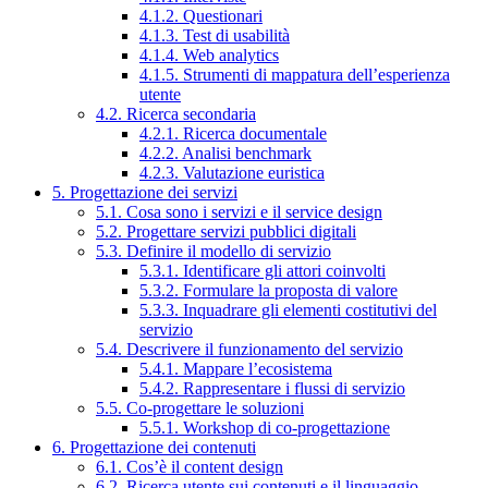
4.1.2. Questionari
4.1.3. Test di usabilità
4.1.4. Web analytics
4.1.5. Strumenti di mappatura dell’esperienza
utente
4.2. Ricerca secondaria
4.2.1. Ricerca documentale
4.2.2. Analisi benchmark
4.2.3. Valutazione euristica
5. Progettazione dei servizi
5.1. Cosa sono i servizi e il service design
5.2. Progettare servizi pubblici digitali
5.3. Definire il modello di servizio
5.3.1. Identificare gli attori coinvolti
5.3.2. Formulare la proposta di valore
5.3.3. Inquadrare gli elementi costitutivi del
servizio
5.4. Descrivere il funzionamento del servizio
5.4.1. Mappare l’ecosistema
5.4.2. Rappresentare i flussi di servizio
5.5. Co-progettare le soluzioni
5.5.1. Workshop di co-progettazione
6. Progettazione dei contenuti
6.1. Cos’è il content design
6.2. Ricerca utente sui contenuti e il linguaggio