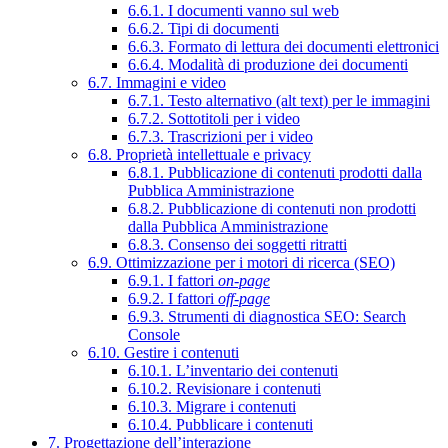
6.6.1. I documenti vanno sul web
6.6.2. Tipi di documenti
6.6.3. Formato di lettura dei documenti elettronici
6.6.4. Modalità di produzione dei documenti
6.7. Immagini e video
6.7.1. Testo alternativo (alt text) per le immagini
6.7.2. Sottotitoli per i video
6.7.3. Trascrizioni per i video
6.8. Proprietà intellettuale e privacy
6.8.1. Pubblicazione di contenuti prodotti dalla
Pubblica Amministrazione
6.8.2. Pubblicazione di contenuti non prodotti
dalla Pubblica Amministrazione
6.8.3. Consenso dei soggetti ritratti
6.9. Ottimizzazione per i motori di ricerca (SEO)
6.9.1. I fattori
on-page
6.9.2. I fattori
off-page
6.9.3. Strumenti di diagnostica SEO: Search
Console
6.10. Gestire i contenuti
6.10.1. L’inventario dei contenuti
6.10.2. Revisionare i contenuti
6.10.3. Migrare i contenuti
6.10.4. Pubblicare i contenuti
7. Progettazione dell’interazione