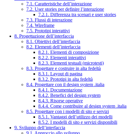
7.1. Caratteristiche dell’interazione
7.2. User stories per definire l’interazione
7.2.1. Differenza tra scenari e user stories
7.3. Flussi di interazione
7.4. Wireframe
7.5. Prototipi interattivi
8. Progettazione dell’interfaccia
8.1. Obiettivi dell’interfaccia
8.2. Elementi dell’interfaccia
8.2.1. Elementi di composizione
8.2.2. Elementi interattivi
8.2.3. Elementi testuali (microtesti)
8.3. Progettare e costruire in alta fedeltà
8.3.1. Layout di pagina
8.3.2. Prototipi in alta fedeltà
8.4. Progettare con il design system .italia
8.4.1. Documentazione
8.4.2. Benefici del design system
8.4.3. Risorse operative
8.4.4. Come contribuire al design system .italia
8.5. Progettare con i modelli di sito e servizi
8.5.1. Vantaggi dell’utilizzo dei modelli
8.5.2. I modelli di sito e servizi disponibili
9. Sviluppo dell’interfaccia
9.1. Approccio allo sviluppo