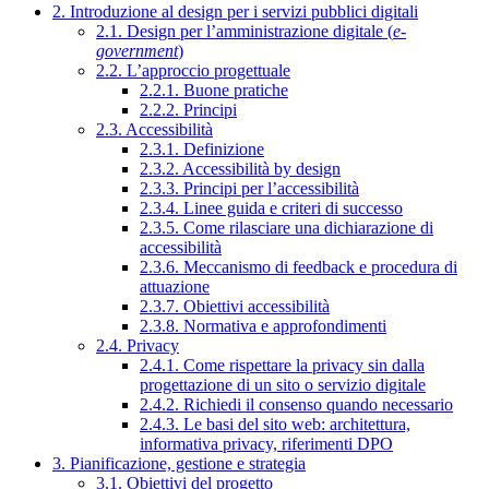
2. Introduzione al design per i servizi pubblici digitali
2.1. Design per l’amministrazione digitale (
e-
government
)
2.2. L’approccio progettuale
2.2.1. Buone pratiche
2.2.2. Principi
2.3. Accessibilità
2.3.1. Definizione
2.3.2. Accessibilità by design
2.3.3. Principi per l’accessibilità
2.3.4. Linee guida e criteri di successo
2.3.5. Come rilasciare una dichiarazione di
accessibilità
2.3.6. Meccanismo di feedback e procedura di
attuazione
2.3.7. Obiettivi accessibilità
2.3.8. Normativa e approfondimenti
2.4. Privacy
2.4.1. Come rispettare la privacy sin dalla
progettazione di un sito o servizio digitale
2.4.2. Richiedi il consenso quando necessario
2.4.3. Le basi del sito web: architettura,
informativa privacy, riferimenti DPO
3. Pianificazione, gestione e strategia
3.1. Obiettivi del progetto