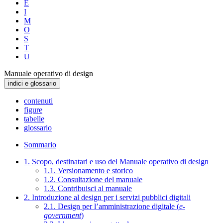
E
I
M
O
S
T
U
Manuale operativo di design
indici e glossario
contenuti
figure
tabelle
glossario
Sommario
1. Scopo, destinatari e uso del Manuale operativo di design
1.1. Versionamento e storico
1.2. Consultazione del manuale
1.3. Contribuisci al manuale
2. Introduzione al design per i servizi pubblici digitali
2.1. Design per l’amministrazione digitale (
e-
government
)