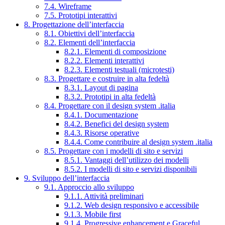
7.4. Wireframe
7.5. Prototipi interattivi
8. Progettazione dell’interfaccia
8.1. Obiettivi dell’interfaccia
8.2. Elementi dell’interfaccia
8.2.1. Elementi di composizione
8.2.2. Elementi interattivi
8.2.3. Elementi testuali (microtesti)
8.3. Progettare e costruire in alta fedeltà
8.3.1. Layout di pagina
8.3.2. Prototipi in alta fedeltà
8.4. Progettare con il design system .italia
8.4.1. Documentazione
8.4.2. Benefici del design system
8.4.3. Risorse operative
8.4.4. Come contribuire al design system .italia
8.5. Progettare con i modelli di sito e servizi
8.5.1. Vantaggi dell’utilizzo dei modelli
8.5.2. I modelli di sito e servizi disponibili
9. Sviluppo dell’interfaccia
9.1. Approccio allo sviluppo
9.1.1. Attività preliminari
9.1.2. Web design responsivo e accessibile
9.1.3. Mobile first
9.1.4. Progressive enhancement e Graceful