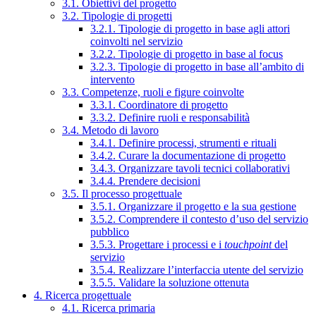
3.1. Obiettivi del progetto
3.2. Tipologie di progetti
3.2.1. Tipologie di progetto in base agli attori
coinvolti nel servizio
3.2.2. Tipologie di progetto in base al focus
3.2.3. Tipologie di progetto in base all’ambito di
intervento
3.3. Competenze, ruoli e figure coinvolte
3.3.1. Coordinatore di progetto
3.3.2. Definire ruoli e responsabilità
3.4. Metodo di lavoro
3.4.1. Definire processi, strumenti e rituali
3.4.2. Curare la documentazione di progetto
3.4.3. Organizzare tavoli tecnici collaborativi
3.4.4. Prendere decisioni
3.5. Il processo progettuale
3.5.1. Organizzare il progetto e la sua gestione
3.5.2. Comprendere il contesto d’uso del servizio
pubblico
3.5.3. Progettare i processi e i
touchpoint
del
servizio
3.5.4. Realizzare l’interfaccia utente del servizio
3.5.5. Validare la soluzione ottenuta
4. Ricerca progettuale
4.1. Ricerca primaria