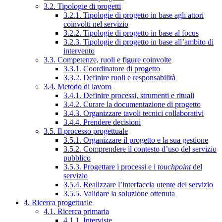
3.2. Tipologie di progetti
3.2.1. Tipologie di progetto in base agli attori
coinvolti nel servizio
3.2.2. Tipologie di progetto in base al focus
3.2.3. Tipologie di progetto in base all’ambito di
intervento
3.3. Competenze, ruoli e figure coinvolte
3.3.1. Coordinatore di progetto
3.3.2. Definire ruoli e responsabilità
3.4. Metodo di lavoro
3.4.1. Definire processi, strumenti e rituali
3.4.2. Curare la documentazione di progetto
3.4.3. Organizzare tavoli tecnici collaborativi
3.4.4. Prendere decisioni
3.5. Il processo progettuale
3.5.1. Organizzare il progetto e la sua gestione
3.5.2. Comprendere il contesto d’uso del servizio
pubblico
3.5.3. Progettare i processi e i
touchpoint
del
servizio
3.5.4. Realizzare l’interfaccia utente del servizio
3.5.5. Validare la soluzione ottenuta
4. Ricerca progettuale
4.1. Ricerca primaria
4.1.1. Interviste