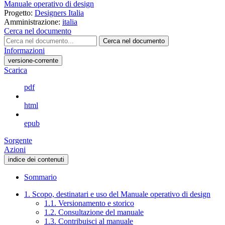
Manuale operativo di design
Progetto:
Designers Italia
Amministrazione:
italia
Cerca nel documento
Cerca nel documento
Informazioni
versione-corrente
Scarica
pdf
html
epub
Sorgente
Azioni
indice dei contenuti
Sommario
1. Scopo, destinatari e uso del Manuale operativo di design
1.1. Versionamento e storico
1.2. Consultazione del manuale
1.3. Contribuisci al manuale