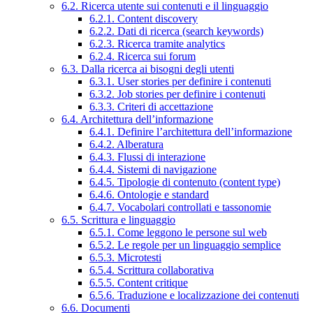
6.2. Ricerca utente sui contenuti e il linguaggio
6.2.1. Content discovery
6.2.2. Dati di ricerca (search keywords)
6.2.3. Ricerca tramite analytics
6.2.4. Ricerca sui forum
6.3. Dalla ricerca ai bisogni degli utenti
6.3.1. User stories per definire i contenuti
6.3.2. Job stories per definire i contenuti
6.3.3. Criteri di accettazione
6.4. Architettura dell’informazione
6.4.1. Definire l’architettura dell’informazione
6.4.2. Alberatura
6.4.3. Flussi di interazione
6.4.4. Sistemi di navigazione
6.4.5. Tipologie di contenuto (content type)
6.4.6. Ontologie e standard
6.4.7. Vocabolari controllati e tassonomie
6.5. Scrittura e linguaggio
6.5.1. Come leggono le persone sul web
6.5.2. Le regole per un linguaggio semplice
6.5.3. Microtesti
6.5.4. Scrittura collaborativa
6.5.5. Content critique
6.5.6. Traduzione e localizzazione dei contenuti
6.6. Documenti