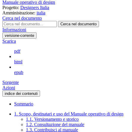
Manuale operativo di design
Progetto:
Designers Italia
Amministrazione:
italia
Cerca nel documento
Cerca nel documento
Informazioni
versione-corrente
Scarica
pdf
html
epub
Sorgente
Azioni
indice dei contenuti
Sommario
1. Scopo, destinatari e uso del Manuale operativo di design
1.1. Versionamento e storico
1.2. Consultazione del manuale
1.3. Contribuisci al manuale