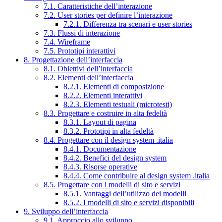
7.1. Caratteristiche dell’interazione
7.2. User stories per definire l’interazione
7.2.1. Differenza tra scenari e user stories
7.3. Flussi di interazione
7.4. Wireframe
7.5. Prototipi interattivi
8. Progettazione dell’interfaccia
8.1. Obiettivi dell’interfaccia
8.2. Elementi dell’interfaccia
8.2.1. Elementi di composizione
8.2.2. Elementi interattivi
8.2.3. Elementi testuali (microtesti)
8.3. Progettare e costruire in alta fedeltà
8.3.1. Layout di pagina
8.3.2. Prototipi in alta fedeltà
8.4. Progettare con il design system .italia
8.4.1. Documentazione
8.4.2. Benefici del design system
8.4.3. Risorse operative
8.4.4. Come contribuire al design system .italia
8.5. Progettare con i modelli di sito e servizi
8.5.1. Vantaggi dell’utilizzo dei modelli
8.5.2. I modelli di sito e servizi disponibili
9. Sviluppo dell’interfaccia
9.1. Approccio allo sviluppo