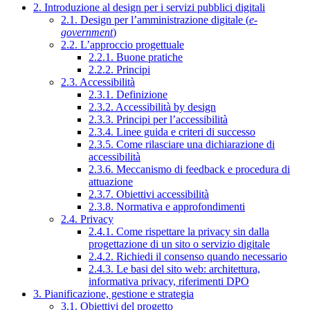
2. Introduzione al design per i servizi pubblici digitali
2.1. Design per l’amministrazione digitale (
e-
government
)
2.2. L’approccio progettuale
2.2.1. Buone pratiche
2.2.2. Principi
2.3. Accessibilità
2.3.1. Definizione
2.3.2. Accessibilità by design
2.3.3. Principi per l’accessibilità
2.3.4. Linee guida e criteri di successo
2.3.5. Come rilasciare una dichiarazione di
accessibilità
2.3.6. Meccanismo di feedback e procedura di
attuazione
2.3.7. Obiettivi accessibilità
2.3.8. Normativa e approfondimenti
2.4. Privacy
2.4.1. Come rispettare la privacy sin dalla
progettazione di un sito o servizio digitale
2.4.2. Richiedi il consenso quando necessario
2.4.3. Le basi del sito web: architettura,
informativa privacy, riferimenti DPO
3. Pianificazione, gestione e strategia
3.1. Obiettivi del progetto