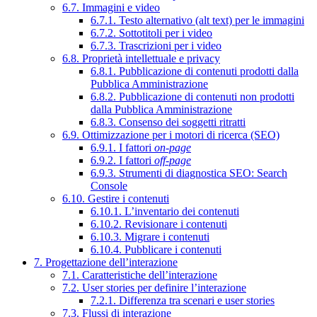
6.7. Immagini e video
6.7.1. Testo alternativo (alt text) per le immagini
6.7.2. Sottotitoli per i video
6.7.3. Trascrizioni per i video
6.8. Proprietà intellettuale e privacy
6.8.1. Pubblicazione di contenuti prodotti dalla
Pubblica Amministrazione
6.8.2. Pubblicazione di contenuti non prodotti
dalla Pubblica Amministrazione
6.8.3. Consenso dei soggetti ritratti
6.9. Ottimizzazione per i motori di ricerca (SEO)
6.9.1. I fattori
on-page
6.9.2. I fattori
off-page
6.9.3. Strumenti di diagnostica SEO: Search
Console
6.10. Gestire i contenuti
6.10.1. L’inventario dei contenuti
6.10.2. Revisionare i contenuti
6.10.3. Migrare i contenuti
6.10.4. Pubblicare i contenuti
7. Progettazione dell’interazione
7.1. Caratteristiche dell’interazione
7.2. User stories per definire l’interazione
7.2.1. Differenza tra scenari e user stories
7.3. Flussi di interazione