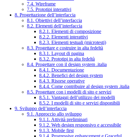
7.4. Wireframe
7.5. Prototipi interattivi
8. Progettazione dell’interfaccia
8.1. Obiettivi dell’interfaccia
8.2. Elementi dell’interfaccia
8.2.1. Elementi di composizione
8.2.2. Elementi interattivi
8.2.3. Elementi testuali (microtesti)
8.3. Progettare e costruire in alta fedeltà
8.3.1. Layout di pagina
8.3.2. Prototipi in alta fedeltà
8.4. Progettare con il design system .italia
8.4.1. Documentazione
8.4.2. Benefici del design system
8.4.3. Risorse operative
8.4.4. Come contribuire al design system .italia
8.5. Progettare con i modelli di sito e servizi
8.5.1. Vantaggi dell’utilizzo dei modelli
8.5.2. I modelli di sito e servizi disponibili
9. Sviluppo dell’interfaccia
9.1. Approccio allo sviluppo
9.1.1. Attività preliminari
9.1.2. Web design responsivo e accessibile
9.1.3. Mobile first
9.1.4. Progressive enhancement e Graceful