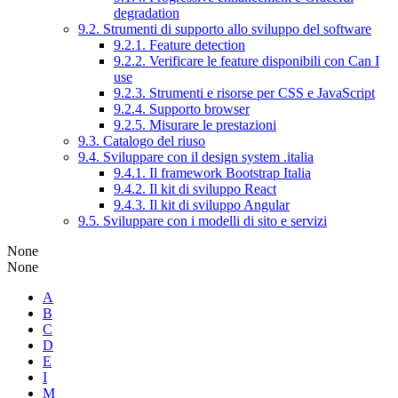
degradation
9.2. Strumenti di supporto allo sviluppo del software
9.2.1. Feature detection
9.2.2. Verificare le feature disponibili con Can I
use
9.2.3. Strumenti e risorse per CSS e JavaScript
9.2.4. Supporto browser
9.2.5. Misurare le prestazioni
9.3. Catalogo del riuso
9.4. Sviluppare con il design system .italia
9.4.1. Il framework Bootstrap Italia
9.4.2. Il kit di sviluppo React
9.4.3. Il kit di sviluppo Angular
9.5. Sviluppare con i modelli di sito e servizi
None
None
A
B
C
D
E
I
M