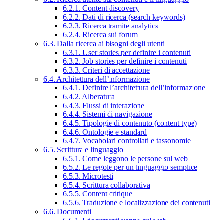
6.2.1. Content discovery
6.2.2. Dati di ricerca (search keywords)
6.2.3. Ricerca tramite analytics
6.2.4. Ricerca sui forum
6.3. Dalla ricerca ai bisogni degli utenti
6.3.1. User stories per definire i contenuti
6.3.2. Job stories per definire i contenuti
6.3.3. Criteri di accettazione
6.4. Architettura dell’informazione
6.4.1. Definire l’architettura dell’informazione
6.4.2. Alberatura
6.4.3. Flussi di interazione
6.4.4. Sistemi di navigazione
6.4.5. Tipologie di contenuto (content type)
6.4.6. Ontologie e standard
6.4.7. Vocabolari controllati e tassonomie
6.5. Scrittura e linguaggio
6.5.1. Come leggono le persone sul web
6.5.2. Le regole per un linguaggio semplice
6.5.3. Microtesti
6.5.4. Scrittura collaborativa
6.5.5. Content critique
6.5.6. Traduzione e localizzazione dei contenuti
6.6. Documenti