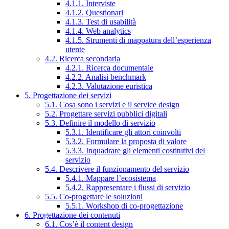
4.1.1. Interviste
4.1.2. Questionari
4.1.3. Test di usabilità
4.1.4. Web analytics
4.1.5. Strumenti di mappatura dell’esperienza
utente
4.2. Ricerca secondaria
4.2.1. Ricerca documentale
4.2.2. Analisi benchmark
4.2.3. Valutazione euristica
5. Progettazione dei servizi
5.1. Cosa sono i servizi e il service design
5.2. Progettare servizi pubblici digitali
5.3. Definire il modello di servizio
5.3.1. Identificare gli attori coinvolti
5.3.2. Formulare la proposta di valore
5.3.3. Inquadrare gli elementi costitutivi del
servizio
5.4. Descrivere il funzionamento del servizio
5.4.1. Mappare l’ecosistema
5.4.2. Rappresentare i flussi di servizio
5.5. Co-progettare le soluzioni
5.5.1. Workshop di co-progettazione
6. Progettazione dei contenuti
6.1. Cos’è il content design