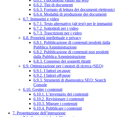
6.6.1. I documenti vanno sul web
6.6.2. Tipi di documenti
6.6.3. Formato di lettura dei documenti elettronici
6.6.4. Modalità di produzione dei documenti
6.7. Immagini e video
6.7.1. Testo alternativo (alt text) per le immagini
6.7.2. Sottotitoli per i video
6.7.3. Trascrizioni per i video
6.8. Proprietà intellettuale e privacy
6.8.1. Pubblicazione di contenuti prodotti dalla
Pubblica Amministrazione
6.8.2. Pubblicazione di contenuti non prodotti
dalla Pubblica Amministrazione
6.8.3. Consenso dei soggetti ritratti
6.9. Ottimizzazione per i motori di ricerca (SEO)
6.9.1. I fattori
on-page
6.9.2. I fattori
off-page
6.9.3. Strumenti di diagnostica SEO: Search
Console
6.10. Gestire i contenuti
6.10.1. L’inventario dei contenuti
6.10.2. Revisionare i contenuti
6.10.3. Migrare i contenuti
6.10.4. Pubblicare i contenuti
7. Progettazione dell’interazione