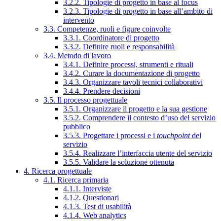
3.2.2. Tipologie di progetto in base al focus
3.2.3. Tipologie di progetto in base all’ambito di
intervento
3.3. Competenze, ruoli e figure coinvolte
3.3.1. Coordinatore di progetto
3.3.2. Definire ruoli e responsabilità
3.4. Metodo di lavoro
3.4.1. Definire processi, strumenti e rituali
3.4.2. Curare la documentazione di progetto
3.4.3. Organizzare tavoli tecnici collaborativi
3.4.4. Prendere decisioni
3.5. Il processo progettuale
3.5.1. Organizzare il progetto e la sua gestione
3.5.2. Comprendere il contesto d’uso del servizio
pubblico
3.5.3. Progettare i processi e i
touchpoint
del
servizio
3.5.4. Realizzare l’interfaccia utente del servizio
3.5.5. Validare la soluzione ottenuta
4. Ricerca progettuale
4.1. Ricerca primaria
4.1.1. Interviste
4.1.2. Questionari
4.1.3. Test di usabilità
4.1.4. Web analytics