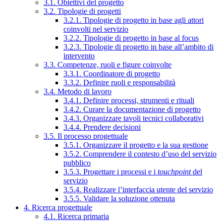
3.1. Obiettivi del progetto
3.2. Tipologie di progetti
3.2.1. Tipologie di progetto in base agli attori
coinvolti nel servizio
3.2.2. Tipologie di progetto in base al focus
3.2.3. Tipologie di progetto in base all’ambito di
intervento
3.3. Competenze, ruoli e figure coinvolte
3.3.1. Coordinatore di progetto
3.3.2. Definire ruoli e responsabilità
3.4. Metodo di lavoro
3.4.1. Definire processi, strumenti e rituali
3.4.2. Curare la documentazione di progetto
3.4.3. Organizzare tavoli tecnici collaborativi
3.4.4. Prendere decisioni
3.5. Il processo progettuale
3.5.1. Organizzare il progetto e la sua gestione
3.5.2. Comprendere il contesto d’uso del servizio
pubblico
3.5.3. Progettare i processi e i
touchpoint
del
servizio
3.5.4. Realizzare l’interfaccia utente del servizio
3.5.5. Validare la soluzione ottenuta
4. Ricerca progettuale
4.1. Ricerca primaria