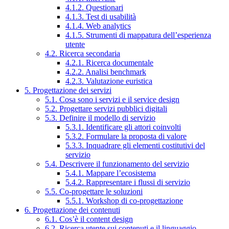
4.1.2. Questionari
4.1.3. Test di usabilità
4.1.4. Web analytics
4.1.5. Strumenti di mappatura dell’esperienza
utente
4.2. Ricerca secondaria
4.2.1. Ricerca documentale
4.2.2. Analisi benchmark
4.2.3. Valutazione euristica
5. Progettazione dei servizi
5.1. Cosa sono i servizi e il service design
5.2. Progettare servizi pubblici digitali
5.3. Definire il modello di servizio
5.3.1. Identificare gli attori coinvolti
5.3.2. Formulare la proposta di valore
5.3.3. Inquadrare gli elementi costitutivi del
servizio
5.4. Descrivere il funzionamento del servizio
5.4.1. Mappare l’ecosistema
5.4.2. Rappresentare i flussi di servizio
5.5. Co-progettare le soluzioni
5.5.1. Workshop di co-progettazione
6. Progettazione dei contenuti
6.1. Cos’è il content design
6.2. Ricerca utente sui contenuti e il linguaggio