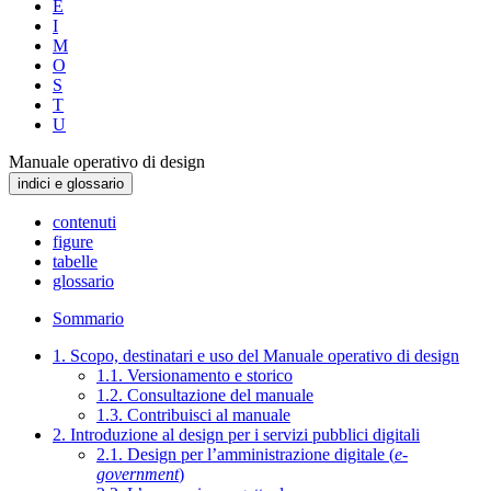
E
I
M
O
S
T
U
Manuale operativo di design
indici e glossario
contenuti
figure
tabelle
glossario
Sommario
1. Scopo, destinatari e uso del Manuale operativo di design
1.1. Versionamento e storico
1.2. Consultazione del manuale
1.3. Contribuisci al manuale
2. Introduzione al design per i servizi pubblici digitali
2.1. Design per l’amministrazione digitale (
e-
government
)