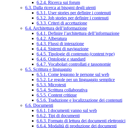
6.2.4. Ricerca sui forum
6.3. Dalla ricerca ai bisogni degli utenti
6.3.1. User stories per definire i contenuti
6.3.2. Job stories per definire i contenuti
6.3.3. Criteri di accettazione
6.4. Architettura dell’informazione
6.4.1. Definire l’architettura dell’informazione
6.4.2. Alberatura
6.4.3. Flussi di interazione
6.4.4. Sistemi di navigazione
6.4.5. Tipologie di contenuto (content type)
6.4.6. Ontologie e standard
6.4.7. Vocabolari controllati e tassonomie
6.5. Scrittura e linguaggio
6.5.1. Come leggono le persone sul web
6.5.2. Le regole per un linguaggio semplice
6.5.3. Microtesti
6.5.4. Scrittura collaborativa
6.5.5. Content critique
6.5.6. Traduzione e localizzazione dei contenuti
6.6. Documenti
6.6.1. I documenti vanno sul web
6.6.2. Tipi di documenti
6.6.3. Formato di lettura dei documenti elettronici
6.6.4. Modalità di produzione dei documenti