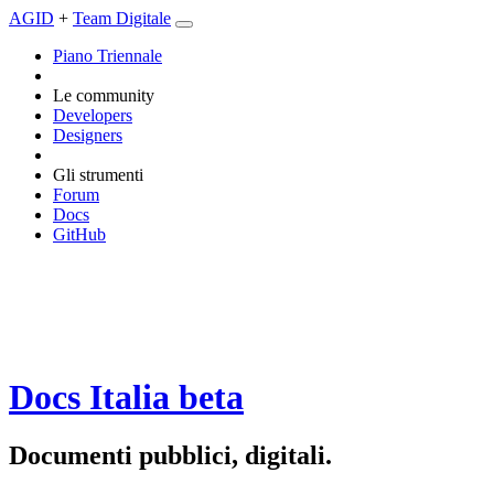
AGID
+
Team Digitale
Piano Triennale
Le community
Developers
Designers
Gli strumenti
Forum
Docs
GitHub
Docs Italia
beta
Documenti pubblici, digitali.