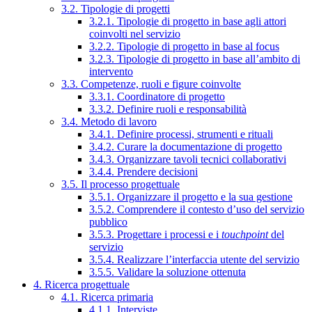
3.2. Tipologie di progetti
3.2.1. Tipologie di progetto in base agli attori
coinvolti nel servizio
3.2.2. Tipologie di progetto in base al focus
3.2.3. Tipologie di progetto in base all’ambito di
intervento
3.3. Competenze, ruoli e figure coinvolte
3.3.1. Coordinatore di progetto
3.3.2. Definire ruoli e responsabilità
3.4. Metodo di lavoro
3.4.1. Definire processi, strumenti e rituali
3.4.2. Curare la documentazione di progetto
3.4.3. Organizzare tavoli tecnici collaborativi
3.4.4. Prendere decisioni
3.5. Il processo progettuale
3.5.1. Organizzare il progetto e la sua gestione
3.5.2. Comprendere il contesto d’uso del servizio
pubblico
3.5.3. Progettare i processi e i
touchpoint
del
servizio
3.5.4. Realizzare l’interfaccia utente del servizio
3.5.5. Validare la soluzione ottenuta
4. Ricerca progettuale
4.1. Ricerca primaria
4.1.1. Interviste