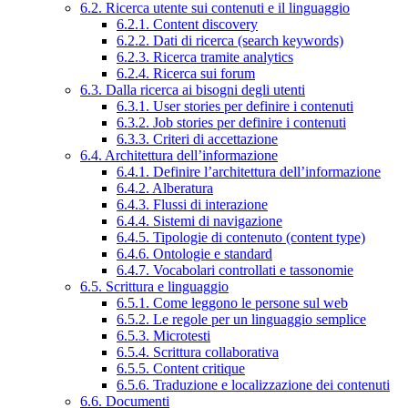
6.2. Ricerca utente sui contenuti e il linguaggio
6.2.1. Content discovery
6.2.2. Dati di ricerca (search keywords)
6.2.3. Ricerca tramite analytics
6.2.4. Ricerca sui forum
6.3. Dalla ricerca ai bisogni degli utenti
6.3.1. User stories per definire i contenuti
6.3.2. Job stories per definire i contenuti
6.3.3. Criteri di accettazione
6.4. Architettura dell’informazione
6.4.1. Definire l’architettura dell’informazione
6.4.2. Alberatura
6.4.3. Flussi di interazione
6.4.4. Sistemi di navigazione
6.4.5. Tipologie di contenuto (content type)
6.4.6. Ontologie e standard
6.4.7. Vocabolari controllati e tassonomie
6.5. Scrittura e linguaggio
6.5.1. Come leggono le persone sul web
6.5.2. Le regole per un linguaggio semplice
6.5.3. Microtesti
6.5.4. Scrittura collaborativa
6.5.5. Content critique
6.5.6. Traduzione e localizzazione dei contenuti
6.6. Documenti