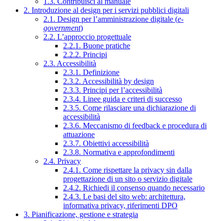
1.3. Contribuisci al manuale
2. Introduzione al design per i servizi pubblici digitali
2.1. Design per l’amministrazione digitale (
e-
government
)
2.2. L’approccio progettuale
2.2.1. Buone pratiche
2.2.2. Principi
2.3. Accessibilità
2.3.1. Definizione
2.3.2. Accessibilità by design
2.3.3. Principi per l’accessibilità
2.3.4. Linee guida e criteri di successo
2.3.5. Come rilasciare una dichiarazione di
accessibilità
2.3.6. Meccanismo di feedback e procedura di
attuazione
2.3.7. Obiettivi accessibilità
2.3.8. Normativa e approfondimenti
2.4. Privacy
2.4.1. Come rispettare la privacy sin dalla
progettazione di un sito o servizio digitale
2.4.2. Richiedi il consenso quando necessario
2.4.3. Le basi del sito web: architettura,
informativa privacy, riferimenti DPO
3. Pianificazione, gestione e strategia