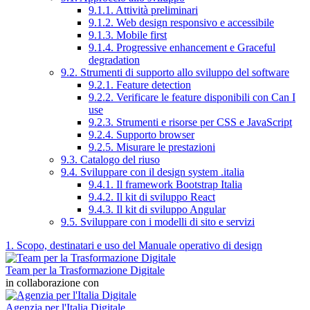
9.1.1. Attività preliminari
9.1.2. Web design responsivo e accessibile
9.1.3. Mobile first
9.1.4. Progressive enhancement e Graceful
degradation
9.2. Strumenti di supporto allo sviluppo del software
9.2.1. Feature detection
9.2.2. Verificare le feature disponibili con Can I
use
9.2.3. Strumenti e risorse per CSS e JavaScript
9.2.4. Supporto browser
9.2.5. Misurare le prestazioni
9.3. Catalogo del riuso
9.4. Sviluppare con il design system .italia
9.4.1. Il framework Bootstrap Italia
9.4.2. Il kit di sviluppo React
9.4.3. Il kit di sviluppo Angular
9.5. Sviluppare con i modelli di sito e servizi
1. Scopo, destinatari e uso del Manuale operativo di design
Team per la Trasformazione Digitale
in collaborazione con
Agenzia per l'Italia Digitale