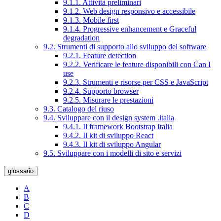
9.1.1. Attività preliminari
9.1.2. Web design responsivo e accessibile
9.1.3. Mobile first
9.1.4. Progressive enhancement e Graceful
degradation
9.2. Strumenti di supporto allo sviluppo del software
9.2.1. Feature detection
9.2.2. Verificare le feature disponibili con Can I
use
9.2.3. Strumenti e risorse per CSS e JavaScript
9.2.4. Supporto browser
9.2.5. Misurare le prestazioni
9.3. Catalogo del riuso
9.4. Sviluppare con il design system .italia
9.4.1. Il framework Bootstrap Italia
9.4.2. Il kit di sviluppo React
9.4.3. Il kit di sviluppo Angular
9.5. Sviluppare con i modelli di sito e servizi
glossario
A
B
C
D