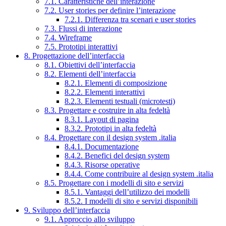
7.1. Caratteristiche dell’interazione
7.2. User stories per definire l’interazione
7.2.1. Differenza tra scenari e user stories
7.3. Flussi di interazione
7.4. Wireframe
7.5. Prototipi interattivi
8. Progettazione dell’interfaccia
8.1. Obiettivi dell’interfaccia
8.2. Elementi dell’interfaccia
8.2.1. Elementi di composizione
8.2.2. Elementi interattivi
8.2.3. Elementi testuali (microtesti)
8.3. Progettare e costruire in alta fedeltà
8.3.1. Layout di pagina
8.3.2. Prototipi in alta fedeltà
8.4. Progettare con il design system .italia
8.4.1. Documentazione
8.4.2. Benefici del design system
8.4.3. Risorse operative
8.4.4. Come contribuire al design system .italia
8.5. Progettare con i modelli di sito e servizi
8.5.1. Vantaggi dell’utilizzo dei modelli
8.5.2. I modelli di sito e servizi disponibili
9. Sviluppo dell’interfaccia
9.1. Approccio allo sviluppo