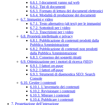
6.6.1. I documenti vanno sul web
6.6.2. Tipi di documenti
6.6.3. Formato di lettura dei documenti elettronici
6.6.4. Modalità di produzione dei documenti
6.7. Immagini e video
6.7.1. Testo alternativo (alt text) per le immagini
6.7.2. Sottotitoli per i video
6.7.3. Trascrizioni per i video
6.8. Proprietà intellettuale e privacy
6.8.1. Pubblicazione di contenuti prodotti dalla
Pubblica Amministrazione
6.8.2. Pubblicazione di contenuti non prodotti
dalla Pubblica Amministrazione
6.8.3. Consenso dei soggetti ritratti
6.9. Ottimizzazione per i motori di ricerca (SEO)
6.9.1. I fattori
on-page
6.9.2. I fattori
off-page
6.9.3. Strumenti di diagnostica SEO: Search
Console
6.10. Gestire i contenuti
6.10.1. L’inventario dei contenuti
6.10.2. Revisionare i contenuti
6.10.3. Migrare i contenuti
6.10.4. Pubblicare i contenuti
7. Progettazione dell’interazione