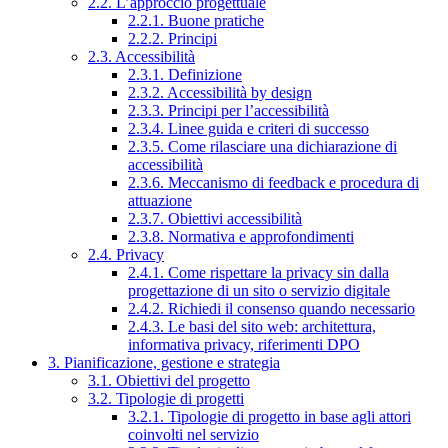
2.2. L’approccio progettuale
2.2.1. Buone pratiche
2.2.2. Principi
2.3. Accessibilità
2.3.1. Definizione
2.3.2. Accessibilità by design
2.3.3. Principi per l’accessibilità
2.3.4. Linee guida e criteri di successo
2.3.5. Come rilasciare una dichiarazione di
accessibilità
2.3.6. Meccanismo di feedback e procedura di
attuazione
2.3.7. Obiettivi accessibilità
2.3.8. Normativa e approfondimenti
2.4. Privacy
2.4.1. Come rispettare la privacy sin dalla
progettazione di un sito o servizio digitale
2.4.2. Richiedi il consenso quando necessario
2.4.3. Le basi del sito web: architettura,
informativa privacy, riferimenti DPO
3. Pianificazione, gestione e strategia
3.1. Obiettivi del progetto
3.2. Tipologie di progetti
3.2.1. Tipologie di progetto in base agli attori
coinvolti nel servizio