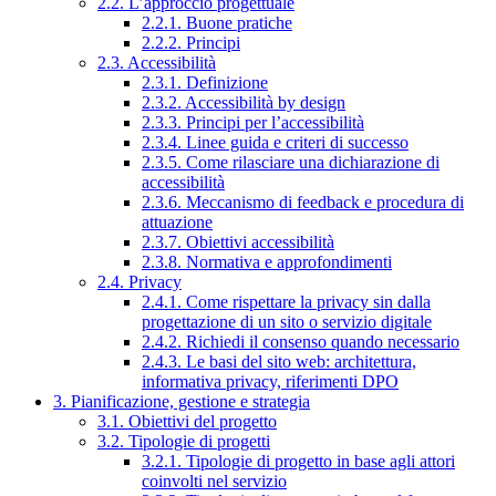
2.2. L’approccio progettuale
2.2.1. Buone pratiche
2.2.2. Principi
2.3. Accessibilità
2.3.1. Definizione
2.3.2. Accessibilità by design
2.3.3. Principi per l’accessibilità
2.3.4. Linee guida e criteri di successo
2.3.5. Come rilasciare una dichiarazione di
accessibilità
2.3.6. Meccanismo di feedback e procedura di
attuazione
2.3.7. Obiettivi accessibilità
2.3.8. Normativa e approfondimenti
2.4. Privacy
2.4.1. Come rispettare la privacy sin dalla
progettazione di un sito o servizio digitale
2.4.2. Richiedi il consenso quando necessario
2.4.3. Le basi del sito web: architettura,
informativa privacy, riferimenti DPO
3. Pianificazione, gestione e strategia
3.1. Obiettivi del progetto
3.2. Tipologie di progetti
3.2.1. Tipologie di progetto in base agli attori
coinvolti nel servizio