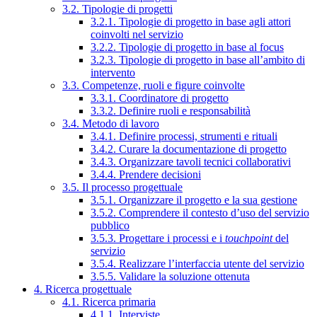
3.2. Tipologie di progetti
3.2.1. Tipologie di progetto in base agli attori
coinvolti nel servizio
3.2.2. Tipologie di progetto in base al focus
3.2.3. Tipologie di progetto in base all’ambito di
intervento
3.3. Competenze, ruoli e figure coinvolte
3.3.1. Coordinatore di progetto
3.3.2. Definire ruoli e responsabilità
3.4. Metodo di lavoro
3.4.1. Definire processi, strumenti e rituali
3.4.2. Curare la documentazione di progetto
3.4.3. Organizzare tavoli tecnici collaborativi
3.4.4. Prendere decisioni
3.5. Il processo progettuale
3.5.1. Organizzare il progetto e la sua gestione
3.5.2. Comprendere il contesto d’uso del servizio
pubblico
3.5.3. Progettare i processi e i
touchpoint
del
servizio
3.5.4. Realizzare l’interfaccia utente del servizio
3.5.5. Validare la soluzione ottenuta
4. Ricerca progettuale
4.1. Ricerca primaria
4.1.1. Interviste