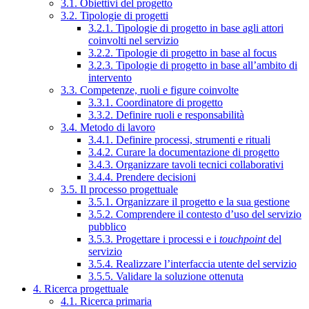
3.1. Obiettivi del progetto
3.2. Tipologie di progetti
3.2.1. Tipologie di progetto in base agli attori
coinvolti nel servizio
3.2.2. Tipologie di progetto in base al focus
3.2.3. Tipologie di progetto in base all’ambito di
intervento
3.3. Competenze, ruoli e figure coinvolte
3.3.1. Coordinatore di progetto
3.3.2. Definire ruoli e responsabilità
3.4. Metodo di lavoro
3.4.1. Definire processi, strumenti e rituali
3.4.2. Curare la documentazione di progetto
3.4.3. Organizzare tavoli tecnici collaborativi
3.4.4. Prendere decisioni
3.5. Il processo progettuale
3.5.1. Organizzare il progetto e la sua gestione
3.5.2. Comprendere il contesto d’uso del servizio
pubblico
3.5.3. Progettare i processi e i
touchpoint
del
servizio
3.5.4. Realizzare l’interfaccia utente del servizio
3.5.5. Validare la soluzione ottenuta
4. Ricerca progettuale
4.1. Ricerca primaria