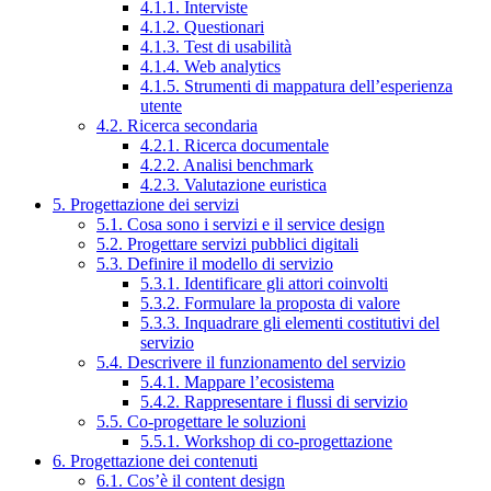
4.1.1. Interviste
4.1.2. Questionari
4.1.3. Test di usabilità
4.1.4. Web analytics
4.1.5. Strumenti di mappatura dell’esperienza
utente
4.2. Ricerca secondaria
4.2.1. Ricerca documentale
4.2.2. Analisi benchmark
4.2.3. Valutazione euristica
5. Progettazione dei servizi
5.1. Cosa sono i servizi e il service design
5.2. Progettare servizi pubblici digitali
5.3. Definire il modello di servizio
5.3.1. Identificare gli attori coinvolti
5.3.2. Formulare la proposta di valore
5.3.3. Inquadrare gli elementi costitutivi del
servizio
5.4. Descrivere il funzionamento del servizio
5.4.1. Mappare l’ecosistema
5.4.2. Rappresentare i flussi di servizio
5.5. Co-progettare le soluzioni
5.5.1. Workshop di co-progettazione
6. Progettazione dei contenuti
6.1. Cos’è il content design