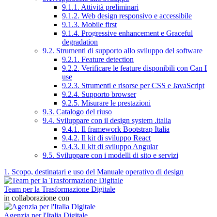
9.1.1. Attività preliminari
9.1.2. Web design responsivo e accessibile
9.1.3. Mobile first
9.1.4. Progressive enhancement e Graceful
degradation
9.2. Strumenti di supporto allo sviluppo del software
9.2.1. Feature detection
9.2.2. Verificare le feature disponibili con Can I
use
9.2.3. Strumenti e risorse per CSS e JavaScript
9.2.4. Supporto browser
9.2.5. Misurare le prestazioni
9.3. Catalogo del riuso
9.4. Sviluppare con il design system .italia
9.4.1. Il framework Bootstrap Italia
9.4.2. Il kit di sviluppo React
9.4.3. Il kit di sviluppo Angular
9.5. Sviluppare con i modelli di sito e servizi
1. Scopo, destinatari e uso del Manuale operativo di design
Team per la Trasformazione Digitale
in collaborazione con
Agenzia per l'Italia Digitale