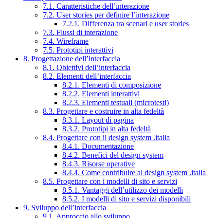
7.1. Caratteristiche dell’interazione
7.2. User stories per definire l’interazione
7.2.1. Differenza tra scenari e user stories
7.3. Flussi di interazione
7.4. Wireframe
7.5. Prototipi interattivi
8. Progettazione dell’interfaccia
8.1. Obiettivi dell’interfaccia
8.2. Elementi dell’interfaccia
8.2.1. Elementi di composizione
8.2.2. Elementi interattivi
8.2.3. Elementi testuali (microtesti)
8.3. Progettare e costruire in alta fedeltà
8.3.1. Layout di pagina
8.3.2. Prototipi in alta fedeltà
8.4. Progettare con il design system .italia
8.4.1. Documentazione
8.4.2. Benefici del design system
8.4.3. Risorse operative
8.4.4. Come contribuire al design system .italia
8.5. Progettare con i modelli di sito e servizi
8.5.1. Vantaggi dell’utilizzo dei modelli
8.5.2. I modelli di sito e servizi disponibili
9. Sviluppo dell’interfaccia
9.1. Approccio allo sviluppo