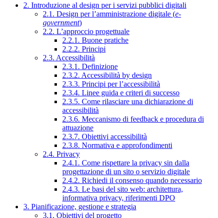
2. Introduzione al design per i servizi pubblici digitali
2.1. Design per l’amministrazione digitale (
e-
government
)
2.2. L’approccio progettuale
2.2.1. Buone pratiche
2.2.2. Principi
2.3. Accessibilità
2.3.1. Definizione
2.3.2. Accessibilità by design
2.3.3. Principi per l’accessibilità
2.3.4. Linee guida e criteri di successo
2.3.5. Come rilasciare una dichiarazione di
accessibilità
2.3.6. Meccanismo di feedback e procedura di
attuazione
2.3.7. Obiettivi accessibilità
2.3.8. Normativa e approfondimenti
2.4. Privacy
2.4.1. Come rispettare la privacy sin dalla
progettazione di un sito o servizio digitale
2.4.2. Richiedi il consenso quando necessario
2.4.3. Le basi del sito web: architettura,
informativa privacy, riferimenti DPO
3. Pianificazione, gestione e strategia
3.1. Obiettivi del progetto