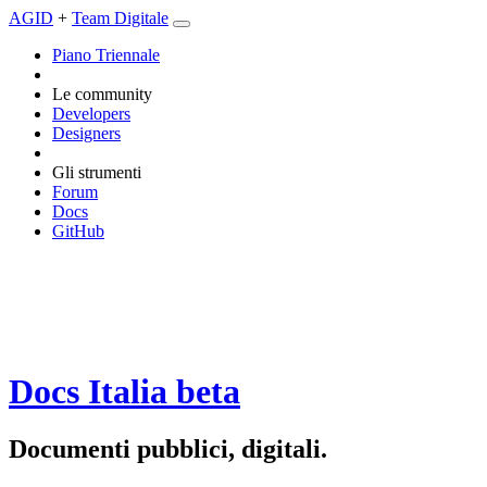
AGID
+
Team Digitale
Piano Triennale
Le community
Developers
Designers
Gli strumenti
Forum
Docs
GitHub
Docs Italia
beta
Documenti pubblici, digitali.