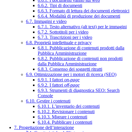
6.6.1. I documenti vanno sul web
6.6.2. Tipi di documenti
6.6.3. Formato di lettura dei documenti elettronici
6.6.4. Modalità di produzione dei documenti
6.7. Immagini e video
6.7.1. Testo alternativo (alt text) per le immagini
6.7.2. Sottotitoli per i video
6.7.3. Trascrizioni per i video
6.8. Proprietà intellettuale e privacy
6.8.1. Pubblicazione di contenuti prodotti dalla
Pubblica Amministrazione
6.8.2. Pubblicazione di contenuti non prodotti
dalla Pubblica Amministrazione
6.8.3. Consenso dei soggetti ritratti
6.9. Ottimizzazione per i motori di ricerca (SEO)
6.9.1. I fattori
on-page
6.9.2. I fattori
off-page
6.9.3. Strumenti di diagnostica SEO: Search
Console
6.10. Gestire i contenuti
6.10.1. L’inventario dei contenuti
6.10.2. Revisionare i contenuti
6.10.3. Migrare i contenuti
6.10.4. Pubblicare i contenuti
7. Progettazione dell’interazione