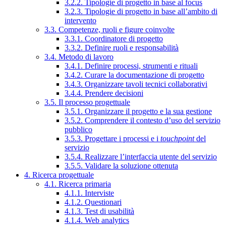
3.2.2. Tipologie di progetto in base al focus
3.2.3. Tipologie di progetto in base all’ambito di
intervento
3.3. Competenze, ruoli e figure coinvolte
3.3.1. Coordinatore di progetto
3.3.2. Definire ruoli e responsabilità
3.4. Metodo di lavoro
3.4.1. Definire processi, strumenti e rituali
3.4.2. Curare la documentazione di progetto
3.4.3. Organizzare tavoli tecnici collaborativi
3.4.4. Prendere decisioni
3.5. Il processo progettuale
3.5.1. Organizzare il progetto e la sua gestione
3.5.2. Comprendere il contesto d’uso del servizio
pubblico
3.5.3. Progettare i processi e i
touchpoint
del
servizio
3.5.4. Realizzare l’interfaccia utente del servizio
3.5.5. Validare la soluzione ottenuta
4. Ricerca progettuale
4.1. Ricerca primaria
4.1.1. Interviste
4.1.2. Questionari
4.1.3. Test di usabilità
4.1.4. Web analytics