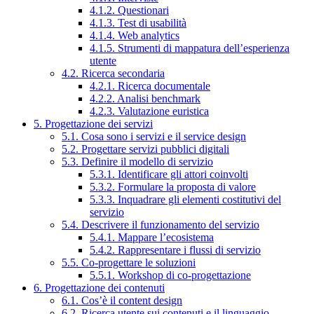
4.1.2. Questionari
4.1.3. Test di usabilità
4.1.4. Web analytics
4.1.5. Strumenti di mappatura dell’esperienza
utente
4.2. Ricerca secondaria
4.2.1. Ricerca documentale
4.2.2. Analisi benchmark
4.2.3. Valutazione euristica
5. Progettazione dei servizi
5.1. Cosa sono i servizi e il service design
5.2. Progettare servizi pubblici digitali
5.3. Definire il modello di servizio
5.3.1. Identificare gli attori coinvolti
5.3.2. Formulare la proposta di valore
5.3.3. Inquadrare gli elementi costitutivi del
servizio
5.4. Descrivere il funzionamento del servizio
5.4.1. Mappare l’ecosistema
5.4.2. Rappresentare i flussi di servizio
5.5. Co-progettare le soluzioni
5.5.1. Workshop di co-progettazione
6. Progettazione dei contenuti
6.1. Cos’è il content design
6.2. Ricerca utente sui contenuti e il linguaggio