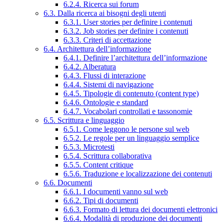
6.2.4. Ricerca sui forum
6.3. Dalla ricerca ai bisogni degli utenti
6.3.1. User stories per definire i contenuti
6.3.2. Job stories per definire i contenuti
6.3.3. Criteri di accettazione
6.4. Architettura dell’informazione
6.4.1. Definire l’architettura dell’informazione
6.4.2. Alberatura
6.4.3. Flussi di interazione
6.4.4. Sistemi di navigazione
6.4.5. Tipologie di contenuto (content type)
6.4.6. Ontologie e standard
6.4.7. Vocabolari controllati e tassonomie
6.5. Scrittura e linguaggio
6.5.1. Come leggono le persone sul web
6.5.2. Le regole per un linguaggio semplice
6.5.3. Microtesti
6.5.4. Scrittura collaborativa
6.5.5. Content critique
6.5.6. Traduzione e localizzazione dei contenuti
6.6. Documenti
6.6.1. I documenti vanno sul web
6.6.2. Tipi di documenti
6.6.3. Formato di lettura dei documenti elettronici
6.6.4. Modalità di produzione dei documenti