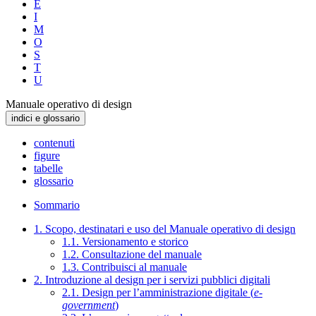
E
I
M
O
S
T
U
Manuale operativo di design
indici e glossario
contenuti
figure
tabelle
glossario
Sommario
1. Scopo, destinatari e uso del Manuale operativo di design
1.1. Versionamento e storico
1.2. Consultazione del manuale
1.3. Contribuisci al manuale
2. Introduzione al design per i servizi pubblici digitali
2.1. Design per l’amministrazione digitale (
e-
government
)