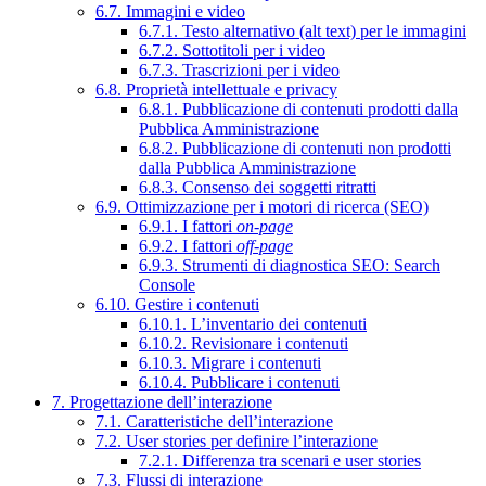
6.7. Immagini e video
6.7.1. Testo alternativo (alt text) per le immagini
6.7.2. Sottotitoli per i video
6.7.3. Trascrizioni per i video
6.8. Proprietà intellettuale e privacy
6.8.1. Pubblicazione di contenuti prodotti dalla
Pubblica Amministrazione
6.8.2. Pubblicazione di contenuti non prodotti
dalla Pubblica Amministrazione
6.8.3. Consenso dei soggetti ritratti
6.9. Ottimizzazione per i motori di ricerca (SEO)
6.9.1. I fattori
on-page
6.9.2. I fattori
off-page
6.9.3. Strumenti di diagnostica SEO: Search
Console
6.10. Gestire i contenuti
6.10.1. L’inventario dei contenuti
6.10.2. Revisionare i contenuti
6.10.3. Migrare i contenuti
6.10.4. Pubblicare i contenuti
7. Progettazione dell’interazione
7.1. Caratteristiche dell’interazione
7.2. User stories per definire l’interazione
7.2.1. Differenza tra scenari e user stories
7.3. Flussi di interazione