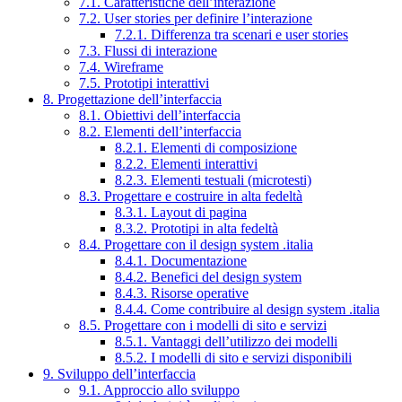
7.1. Caratteristiche dell’interazione
7.2. User stories per definire l’interazione
7.2.1. Differenza tra scenari e user stories
7.3. Flussi di interazione
7.4. Wireframe
7.5. Prototipi interattivi
8. Progettazione dell’interfaccia
8.1. Obiettivi dell’interfaccia
8.2. Elementi dell’interfaccia
8.2.1. Elementi di composizione
8.2.2. Elementi interattivi
8.2.3. Elementi testuali (microtesti)
8.3. Progettare e costruire in alta fedeltà
8.3.1. Layout di pagina
8.3.2. Prototipi in alta fedeltà
8.4. Progettare con il design system .italia
8.4.1. Documentazione
8.4.2. Benefici del design system
8.4.3. Risorse operative
8.4.4. Come contribuire al design system .italia
8.5. Progettare con i modelli di sito e servizi
8.5.1. Vantaggi dell’utilizzo dei modelli
8.5.2. I modelli di sito e servizi disponibili
9. Sviluppo dell’interfaccia
9.1. Approccio allo sviluppo