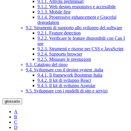
9.1.1. Attività preliminari
9.1.2. Web design responsivo e accessibile
9.1.3. Mobile first
9.1.4. Progressive enhancement e Graceful
degradation
9.2. Strumenti di supporto allo sviluppo del software
9.2.1. Feature detection
9.2.2. Verificare le feature disponibili con Can I
use
9.2.3. Strumenti e risorse per CSS e JavaScript
9.2.4. Supporto browser
9.2.5. Misurare le prestazioni
9.3. Catalogo del riuso
9.4. Sviluppare con il design system .italia
9.4.1. Il framework Bootstrap Italia
9.4.2. Il kit di sviluppo React
9.4.3. Il kit di sviluppo Angular
9.5. Sviluppare con i modelli di sito e servizi
glossario
A
B
C
D