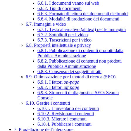
6.6.1. I documenti vanno sul web
6.6.2. Tipi di documenti
6.6.3. Formato di lettura dei documenti elettronici
6.6.4. Modalità di produzione dei documenti
6.7. Immagini e video
6.7.1. Testo alternativo (alt text) per le immagini
6.7.2. Sottotitoli per i video
6.7.3. Trascrizioni per i video
6.8. Proprietà intellettuale e privacy
6.8.1. Pubblicazione di contenuti prodotti dalla
Pubblica Amministrazione
6.8.2. Pubblicazione di contenuti non prodotti
dalla Pubblica Amministrazione
6.8.3. Consenso dei soggetti ritratti
6.9. Ottimizzazione per i motori di ricerca (SEO)
6.9.1. I fattori
on-page
6.9.2. I fattori
off-page
6.9.3. Strumenti di diagnostica SEO: Search
Console
6.10. Gestire i contenuti
6.10.1. L’inventario dei contenuti
6.10.2. Revisionare i contenuti
6.10.3. Migrare i contenuti
6.10.4. Pubblicare i contenuti
7. Progettazione dell’interazione