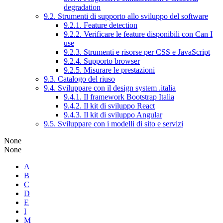
degradation
9.2. Strumenti di supporto allo sviluppo del software
9.2.1. Feature detection
9.2.2. Verificare le feature disponibili con Can I
use
9.2.3. Strumenti e risorse per CSS e JavaScript
9.2.4. Supporto browser
9.2.5. Misurare le prestazioni
9.3. Catalogo del riuso
9.4. Sviluppare con il design system .italia
9.4.1. Il framework Bootstrap Italia
9.4.2. Il kit di sviluppo React
9.4.3. Il kit di sviluppo Angular
9.5. Sviluppare con i modelli di sito e servizi
None
None
A
B
C
D
E
I
M