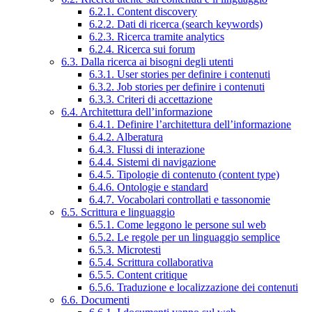
6.2.1. Content discovery
6.2.2. Dati di ricerca (search keywords)
6.2.3. Ricerca tramite analytics
6.2.4. Ricerca sui forum
6.3. Dalla ricerca ai bisogni degli utenti
6.3.1. User stories per definire i contenuti
6.3.2. Job stories per definire i contenuti
6.3.3. Criteri di accettazione
6.4. Architettura dell’informazione
6.4.1. Definire l’architettura dell’informazione
6.4.2. Alberatura
6.4.3. Flussi di interazione
6.4.4. Sistemi di navigazione
6.4.5. Tipologie di contenuto (content type)
6.4.6. Ontologie e standard
6.4.7. Vocabolari controllati e tassonomie
6.5. Scrittura e linguaggio
6.5.1. Come leggono le persone sul web
6.5.2. Le regole per un linguaggio semplice
6.5.3. Microtesti
6.5.4. Scrittura collaborativa
6.5.5. Content critique
6.5.6. Traduzione e localizzazione dei contenuti
6.6. Documenti