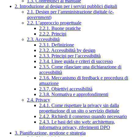
1.3. Contribuisci al manuale
2. Introduzione al design per i servizi pubblici digitali
2.1. Design per l’amministrazione digitale (
e-
government
)
2.2. L’approccio progettuale
2.2.1. Buone pratiche
2.2.2. Principi
2.3. Accessibilità
2.3.1. Definizione
2.3.2. Accessibilità by design
2.3.3. Principi per l’accessibilità
2.3.4. Linee guida e criteri di successo
2.3.5. Come rilasciare una dichiarazione di
accessibilità
2.3.6. Meccanismo di feedback e procedura di
attuazione
2.3.7. Obiettivi accessibilità
2.3.8. Normativa e approfondimenti
2.4. Privacy
2.4.1. Come rispettare la privacy sin dalla
progettazione di un sito o servizio digitale
2.4.2. Richiedi il consenso quando necessario
2.4.3. Le basi del sito web: architettura,
informativa privacy, riferimenti DPO
3. Pianificazione, gestione e strategia