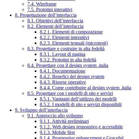
7.4. Wireframe
7.5. Prototipi interattivi
8. Progettazione dell’interfaccia
8.1. Obiettivi dell’interfaccia
8.2. Elementi dell’interfaccia
8.2.1. Elementi di composizione
8.2.2. Elementi interattivi
8.2.3. Elementi testuali (microtesti)
8.3. Progettare e costruire in alta fedeltà
8.3.1. Layout di pagina
8.3.2. Prototipi in alta fedeltà
8.4. Progettare con il design system .italia
8.4.1. Documentazione
8.4.2. Benefici del design system
8.4.3. Risorse operative
8.4.4. Come contribuire al design system .italia
8.5. Progettare con i modelli di sito e servizi
8.5.1. Vantaggi dell’utilizzo dei modelli
8.5.2. I modelli di sito e servizi disponibili
9. Sviluppo dell’interfaccia
9.1. Approccio allo sviluppo
9.1.1. Attività preliminari
9.1.2. Web design responsivo e accessibile
9.1.3. Mobile first
9.1.4. Progressive enhancement e Graceful