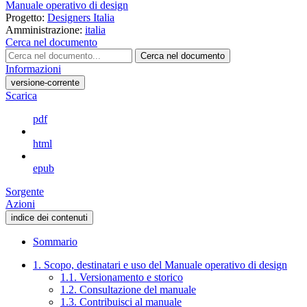
Manuale operativo di design
Progetto:
Designers Italia
Amministrazione:
italia
Cerca nel documento
Cerca nel documento
Informazioni
versione-corrente
Scarica
pdf
html
epub
Sorgente
Azioni
indice dei contenuti
Sommario
1. Scopo, destinatari e uso del Manuale operativo di design
1.1. Versionamento e storico
1.2. Consultazione del manuale
1.3. Contribuisci al manuale