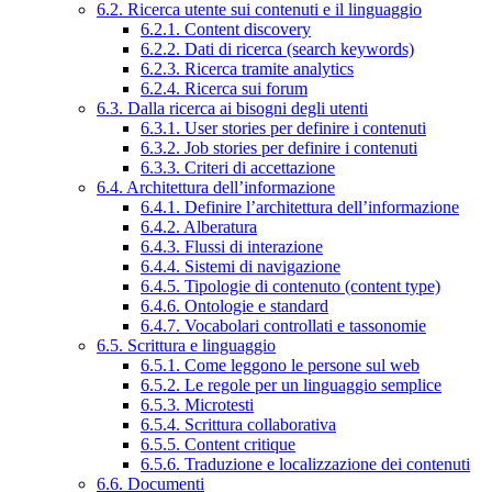
6.2. Ricerca utente sui contenuti e il linguaggio
6.2.1. Content discovery
6.2.2. Dati di ricerca (search keywords)
6.2.3. Ricerca tramite analytics
6.2.4. Ricerca sui forum
6.3. Dalla ricerca ai bisogni degli utenti
6.3.1. User stories per definire i contenuti
6.3.2. Job stories per definire i contenuti
6.3.3. Criteri di accettazione
6.4. Architettura dell’informazione
6.4.1. Definire l’architettura dell’informazione
6.4.2. Alberatura
6.4.3. Flussi di interazione
6.4.4. Sistemi di navigazione
6.4.5. Tipologie di contenuto (content type)
6.4.6. Ontologie e standard
6.4.7. Vocabolari controllati e tassonomie
6.5. Scrittura e linguaggio
6.5.1. Come leggono le persone sul web
6.5.2. Le regole per un linguaggio semplice
6.5.3. Microtesti
6.5.4. Scrittura collaborativa
6.5.5. Content critique
6.5.6. Traduzione e localizzazione dei contenuti
6.6. Documenti