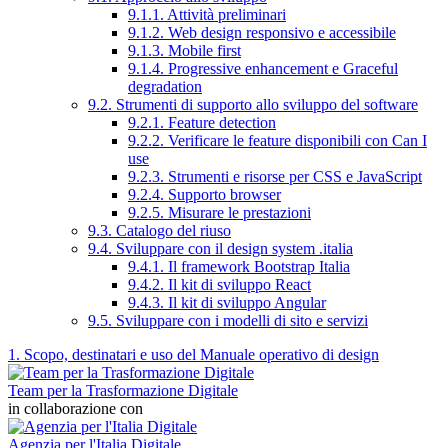
9.1.1. Attività preliminari
9.1.2. Web design responsivo e accessibile
9.1.3. Mobile first
9.1.4. Progressive enhancement e Graceful
degradation
9.2. Strumenti di supporto allo sviluppo del software
9.2.1. Feature detection
9.2.2. Verificare le feature disponibili con Can I
use
9.2.3. Strumenti e risorse per CSS e JavaScript
9.2.4. Supporto browser
9.2.5. Misurare le prestazioni
9.3. Catalogo del riuso
9.4. Sviluppare con il design system .italia
9.4.1. Il framework Bootstrap Italia
9.4.2. Il kit di sviluppo React
9.4.3. Il kit di sviluppo Angular
9.5. Sviluppare con i modelli di sito e servizi
1. Scopo, destinatari e uso del Manuale operativo di design
Team per la Trasformazione Digitale
in collaborazione con
Agenzia per l'Italia Digitale