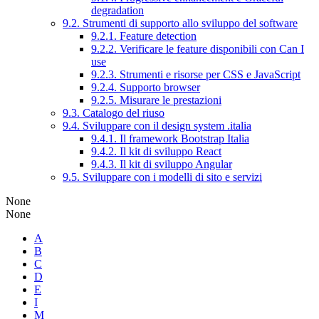
degradation
9.2. Strumenti di supporto allo sviluppo del software
9.2.1. Feature detection
9.2.2. Verificare le feature disponibili con Can I
use
9.2.3. Strumenti e risorse per CSS e JavaScript
9.2.4. Supporto browser
9.2.5. Misurare le prestazioni
9.3. Catalogo del riuso
9.4. Sviluppare con il design system .italia
9.4.1. Il framework Bootstrap Italia
9.4.2. Il kit di sviluppo React
9.4.3. Il kit di sviluppo Angular
9.5. Sviluppare con i modelli di sito e servizi
None
None
A
B
C
D
E
I
M