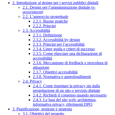
2. Introduzione al design per i servizi pubblici digitali
2.1. Design per l’amministrazione digitale (
e-
government
)
2.2. L’approccio progettuale
2.2.1. Buone pratiche
2.2.2. Principi
2.3. Accessibilità
2.3.1. Definizione
2.3.2. Accessibilità by design
2.3.3. Principi per l’accessibilità
2.3.4. Linee guida e criteri di successo
2.3.5. Come rilasciare una dichiarazione di
accessibilità
2.3.6. Meccanismo di feedback e procedura di
attuazione
2.3.7. Obiettivi accessibilità
2.3.8. Normativa e approfondimenti
2.4. Privacy
2.4.1. Come rispettare la privacy sin dalla
progettazione di un sito o servizio digitale
2.4.2. Richiedi il consenso quando necessario
2.4.3. Le basi del sito web: architettura,
informativa privacy, riferimenti DPO
3. Pianificazione, gestione e strategia
3.1. Obiettivi del progetto