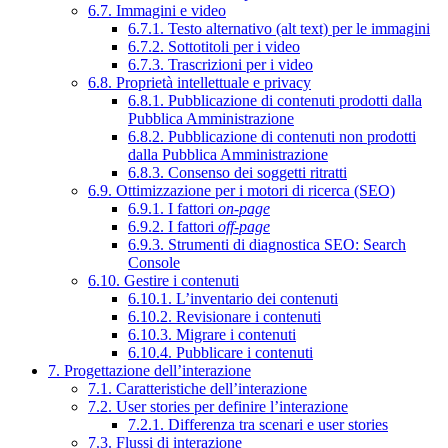
6.7. Immagini e video
6.7.1. Testo alternativo (alt text) per le immagini
6.7.2. Sottotitoli per i video
6.7.3. Trascrizioni per i video
6.8. Proprietà intellettuale e privacy
6.8.1. Pubblicazione di contenuti prodotti dalla
Pubblica Amministrazione
6.8.2. Pubblicazione di contenuti non prodotti
dalla Pubblica Amministrazione
6.8.3. Consenso dei soggetti ritratti
6.9. Ottimizzazione per i motori di ricerca (SEO)
6.9.1. I fattori
on-page
6.9.2. I fattori
off-page
6.9.3. Strumenti di diagnostica SEO: Search
Console
6.10. Gestire i contenuti
6.10.1. L’inventario dei contenuti
6.10.2. Revisionare i contenuti
6.10.3. Migrare i contenuti
6.10.4. Pubblicare i contenuti
7. Progettazione dell’interazione
7.1. Caratteristiche dell’interazione
7.2. User stories per definire l’interazione
7.2.1. Differenza tra scenari e user stories
7.3. Flussi di interazione