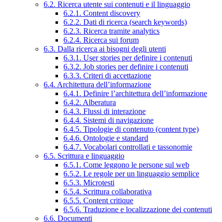
6.2. Ricerca utente sui contenuti e il linguaggio
6.2.1. Content discovery
6.2.2. Dati di ricerca (search keywords)
6.2.3. Ricerca tramite analytics
6.2.4. Ricerca sui forum
6.3. Dalla ricerca ai bisogni degli utenti
6.3.1. User stories per definire i contenuti
6.3.2. Job stories per definire i contenuti
6.3.3. Criteri di accettazione
6.4. Architettura dell’informazione
6.4.1. Definire l’architettura dell’informazione
6.4.2. Alberatura
6.4.3. Flussi di interazione
6.4.4. Sistemi di navigazione
6.4.5. Tipologie di contenuto (content type)
6.4.6. Ontologie e standard
6.4.7. Vocabolari controllati e tassonomie
6.5. Scrittura e linguaggio
6.5.1. Come leggono le persone sul web
6.5.2. Le regole per un linguaggio semplice
6.5.3. Microtesti
6.5.4. Scrittura collaborativa
6.5.5. Content critique
6.5.6. Traduzione e localizzazione dei contenuti
6.6. Documenti