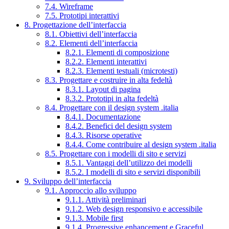
7.4. Wireframe
7.5. Prototipi interattivi
8. Progettazione dell’interfaccia
8.1. Obiettivi dell’interfaccia
8.2. Elementi dell’interfaccia
8.2.1. Elementi di composizione
8.2.2. Elementi interattivi
8.2.3. Elementi testuali (microtesti)
8.3. Progettare e costruire in alta fedeltà
8.3.1. Layout di pagina
8.3.2. Prototipi in alta fedeltà
8.4. Progettare con il design system .italia
8.4.1. Documentazione
8.4.2. Benefici del design system
8.4.3. Risorse operative
8.4.4. Come contribuire al design system .italia
8.5. Progettare con i modelli di sito e servizi
8.5.1. Vantaggi dell’utilizzo dei modelli
8.5.2. I modelli di sito e servizi disponibili
9. Sviluppo dell’interfaccia
9.1. Approccio allo sviluppo
9.1.1. Attività preliminari
9.1.2. Web design responsivo e accessibile
9.1.3. Mobile first
9.1.4. Progressive enhancement e Graceful