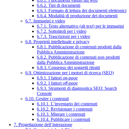
6.6.1. I documenti vanno sul web
6.6.2. Tipi di documenti
6.6.3. Formato di lettura dei documenti elettronici
6.6.4. Modalità di produzione dei documenti
6.7. Immagini e video
6.7.1. Testo alternativo (alt text) per le immagini
6.7.2. Sottotitoli per i video
6.7.3. Trascrizioni per i video
6.8. Proprietà intellettuale e privacy
6.8.1. Pubblicazione di contenuti prodotti dalla
Pubblica Amministrazione
6.8.2. Pubblicazione di contenuti non prodotti
dalla Pubblica Amministrazione
6.8.3. Consenso dei soggetti ritratti
6.9. Ottimizzazione per i motori di ricerca (SEO)
6.9.1. I fattori
on-page
6.9.2. I fattori
off-page
6.9.3. Strumenti di diagnostica SEO: Search
Console
6.10. Gestire i contenuti
6.10.1. L’inventario dei contenuti
6.10.2. Revisionare i contenuti
6.10.3. Migrare i contenuti
6.10.4. Pubblicare i contenuti
7. Progettazione dell’interazione