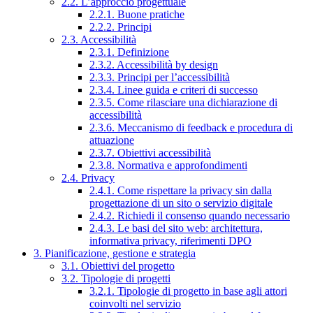
2.2. L’approccio progettuale
2.2.1. Buone pratiche
2.2.2. Principi
2.3. Accessibilità
2.3.1. Definizione
2.3.2. Accessibilità by design
2.3.3. Principi per l’accessibilità
2.3.4. Linee guida e criteri di successo
2.3.5. Come rilasciare una dichiarazione di
accessibilità
2.3.6. Meccanismo di feedback e procedura di
attuazione
2.3.7. Obiettivi accessibilità
2.3.8. Normativa e approfondimenti
2.4. Privacy
2.4.1. Come rispettare la privacy sin dalla
progettazione di un sito o servizio digitale
2.4.2. Richiedi il consenso quando necessario
2.4.3. Le basi del sito web: architettura,
informativa privacy, riferimenti DPO
3. Pianificazione, gestione e strategia
3.1. Obiettivi del progetto
3.2. Tipologie di progetti
3.2.1. Tipologie di progetto in base agli attori
coinvolti nel servizio