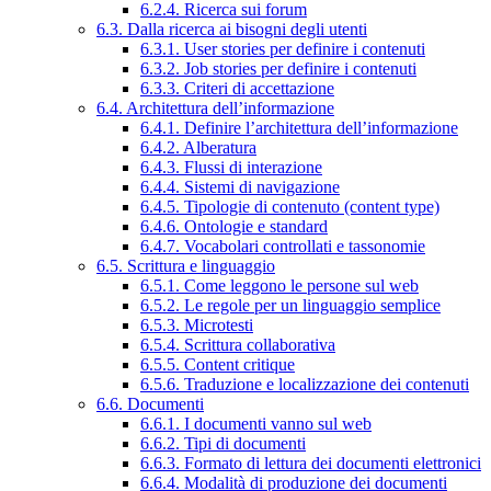
6.2.4. Ricerca sui forum
6.3. Dalla ricerca ai bisogni degli utenti
6.3.1. User stories per definire i contenuti
6.3.2. Job stories per definire i contenuti
6.3.3. Criteri di accettazione
6.4. Architettura dell’informazione
6.4.1. Definire l’architettura dell’informazione
6.4.2. Alberatura
6.4.3. Flussi di interazione
6.4.4. Sistemi di navigazione
6.4.5. Tipologie di contenuto (content type)
6.4.6. Ontologie e standard
6.4.7. Vocabolari controllati e tassonomie
6.5. Scrittura e linguaggio
6.5.1. Come leggono le persone sul web
6.5.2. Le regole per un linguaggio semplice
6.5.3. Microtesti
6.5.4. Scrittura collaborativa
6.5.5. Content critique
6.5.6. Traduzione e localizzazione dei contenuti
6.6. Documenti
6.6.1. I documenti vanno sul web
6.6.2. Tipi di documenti
6.6.3. Formato di lettura dei documenti elettronici
6.6.4. Modalità di produzione dei documenti