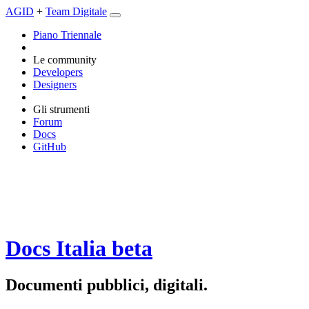
AGID
+
Team Digitale
Piano Triennale
Le community
Developers
Designers
Gli strumenti
Forum
Docs
GitHub
Docs Italia
beta
Documenti pubblici, digitali.