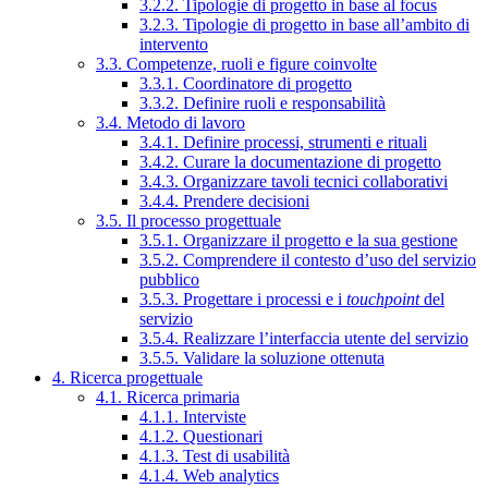
3.2.2. Tipologie di progetto in base al focus
3.2.3. Tipologie di progetto in base all’ambito di
intervento
3.3. Competenze, ruoli e figure coinvolte
3.3.1. Coordinatore di progetto
3.3.2. Definire ruoli e responsabilità
3.4. Metodo di lavoro
3.4.1. Definire processi, strumenti e rituali
3.4.2. Curare la documentazione di progetto
3.4.3. Organizzare tavoli tecnici collaborativi
3.4.4. Prendere decisioni
3.5. Il processo progettuale
3.5.1. Organizzare il progetto e la sua gestione
3.5.2. Comprendere il contesto d’uso del servizio
pubblico
3.5.3. Progettare i processi e i
touchpoint
del
servizio
3.5.4. Realizzare l’interfaccia utente del servizio
3.5.5. Validare la soluzione ottenuta
4. Ricerca progettuale
4.1. Ricerca primaria
4.1.1. Interviste
4.1.2. Questionari
4.1.3. Test di usabilità
4.1.4. Web analytics