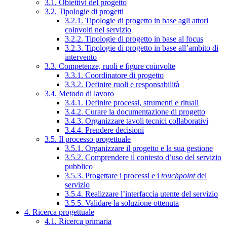
3.1. Obiettivi del progetto
3.2. Tipologie di progetti
3.2.1. Tipologie di progetto in base agli attori
coinvolti nel servizio
3.2.2. Tipologie di progetto in base al focus
3.2.3. Tipologie di progetto in base all’ambito di
intervento
3.3. Competenze, ruoli e figure coinvolte
3.3.1. Coordinatore di progetto
3.3.2. Definire ruoli e responsabilità
3.4. Metodo di lavoro
3.4.1. Definire processi, strumenti e rituali
3.4.2. Curare la documentazione di progetto
3.4.3. Organizzare tavoli tecnici collaborativi
3.4.4. Prendere decisioni
3.5. Il processo progettuale
3.5.1. Organizzare il progetto e la sua gestione
3.5.2. Comprendere il contesto d’uso del servizio
pubblico
3.5.3. Progettare i processi e i
touchpoint
del
servizio
3.5.4. Realizzare l’interfaccia utente del servizio
3.5.5. Validare la soluzione ottenuta
4. Ricerca progettuale
4.1. Ricerca primaria