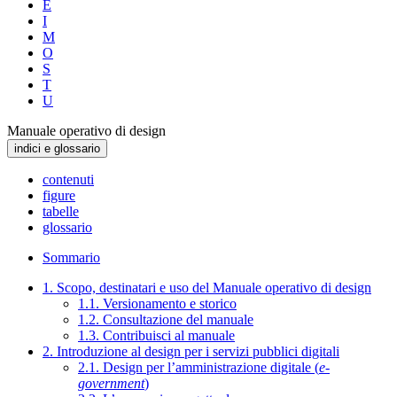
E
I
M
O
S
T
U
Manuale operativo di design
indici e glossario
contenuti
figure
tabelle
glossario
Sommario
1. Scopo, destinatari e uso del Manuale operativo di design
1.1. Versionamento e storico
1.2. Consultazione del manuale
1.3. Contribuisci al manuale
2. Introduzione al design per i servizi pubblici digitali
2.1. Design per l’amministrazione digitale (
e-
government
)