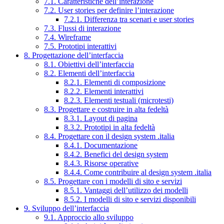
7.1. Caratteristiche dell’interazione
7.2. User stories per definire l’interazione
7.2.1. Differenza tra scenari e user stories
7.3. Flussi di interazione
7.4. Wireframe
7.5. Prototipi interattivi
8. Progettazione dell’interfaccia
8.1. Obiettivi dell’interfaccia
8.2. Elementi dell’interfaccia
8.2.1. Elementi di composizione
8.2.2. Elementi interattivi
8.2.3. Elementi testuali (microtesti)
8.3. Progettare e costruire in alta fedeltà
8.3.1. Layout di pagina
8.3.2. Prototipi in alta fedeltà
8.4. Progettare con il design system .italia
8.4.1. Documentazione
8.4.2. Benefici del design system
8.4.3. Risorse operative
8.4.4. Come contribuire al design system .italia
8.5. Progettare con i modelli di sito e servizi
8.5.1. Vantaggi dell’utilizzo dei modelli
8.5.2. I modelli di sito e servizi disponibili
9. Sviluppo dell’interfaccia
9.1. Approccio allo sviluppo