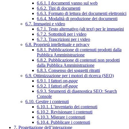
6.6.1. I documenti vanno sul web
6.6.2. Tipi di documenti
6.6.3. Formato di lettura dei documenti elettronici
6.6.4. Modalità di produzione dei documenti
6.7. Immagini e video
6.7.1. Testo alternativo (alt text) per le immagini
6.7.2. Sottotitoli per i video
6.7.3. Trascrizioni per i video
6.8. Proprietà intellettuale e privacy
6.8.1. Pubblicazione di contenuti prodotti dalla
Pubblica Amministrazione
6.8.2. Pubblicazione di contenuti non prodotti
dalla Pubblica Amministrazione
6.8.3. Consenso dei soggetti ritratti
6.9. Ottimizzazione per i motori di ricerca (SEO)
6.9.1. I fattori
on-page
6.9.2. I fattori
off-page
6.9.3. Strumenti di diagnostica SEO: Search
Console
6.10. Gestire i contenuti
6.10.1. L’inventario dei contenuti
6.10.2. Revisionare i contenuti
6.10.3. Migrare i contenuti
6.10.4. Pubblicare i contenuti
7. Progettazione dell’interazione