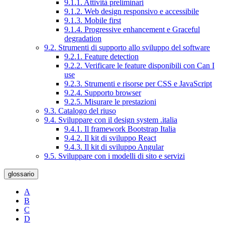
9.1.1. Attività preliminari
9.1.2. Web design responsivo e accessibile
9.1.3. Mobile first
9.1.4. Progressive enhancement e Graceful
degradation
9.2. Strumenti di supporto allo sviluppo del software
9.2.1. Feature detection
9.2.2. Verificare le feature disponibili con Can I
use
9.2.3. Strumenti e risorse per CSS e JavaScript
9.2.4. Supporto browser
9.2.5. Misurare le prestazioni
9.3. Catalogo del riuso
9.4. Sviluppare con il design system .italia
9.4.1. Il framework Bootstrap Italia
9.4.2. Il kit di sviluppo React
9.4.3. Il kit di sviluppo Angular
9.5. Sviluppare con i modelli di sito e servizi
glossario
A
B
C
D