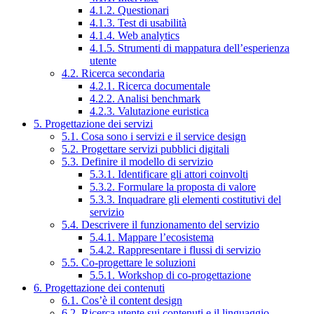
4.1.2. Questionari
4.1.3. Test di usabilità
4.1.4. Web analytics
4.1.5. Strumenti di mappatura dell’esperienza
utente
4.2. Ricerca secondaria
4.2.1. Ricerca documentale
4.2.2. Analisi benchmark
4.2.3. Valutazione euristica
5. Progettazione dei servizi
5.1. Cosa sono i servizi e il service design
5.2. Progettare servizi pubblici digitali
5.3. Definire il modello di servizio
5.3.1. Identificare gli attori coinvolti
5.3.2. Formulare la proposta di valore
5.3.3. Inquadrare gli elementi costitutivi del
servizio
5.4. Descrivere il funzionamento del servizio
5.4.1. Mappare l’ecosistema
5.4.2. Rappresentare i flussi di servizio
5.5. Co-progettare le soluzioni
5.5.1. Workshop di co-progettazione
6. Progettazione dei contenuti
6.1. Cos’è il content design
6.2. Ricerca utente sui contenuti e il linguaggio