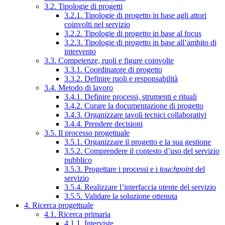
3.2. Tipologie di progetti
3.2.1. Tipologie di progetto in base agli attori
coinvolti nel servizio
3.2.2. Tipologie di progetto in base al focus
3.2.3. Tipologie di progetto in base all’ambito di
intervento
3.3. Competenze, ruoli e figure coinvolte
3.3.1. Coordinatore di progetto
3.3.2. Definire ruoli e responsabilità
3.4. Metodo di lavoro
3.4.1. Definire processi, strumenti e rituali
3.4.2. Curare la documentazione di progetto
3.4.3. Organizzare tavoli tecnici collaborativi
3.4.4. Prendere decisioni
3.5. Il processo progettuale
3.5.1. Organizzare il progetto e la sua gestione
3.5.2. Comprendere il contesto d’uso del servizio
pubblico
3.5.3. Progettare i processi e i
touchpoint
del
servizio
3.5.4. Realizzare l’interfaccia utente del servizio
3.5.5. Validare la soluzione ottenuta
4. Ricerca progettuale
4.1. Ricerca primaria
4.1.1. Interviste