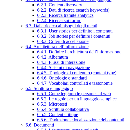
6.2.1. Content discovery
6.2.2. Dati di ricerca (search keywords)
6.2.3. Ricerca tramite analytics
6.2.4. Ricerca sui forum
6.3. Dalla ricerca ai bisogni degli utenti
6.3.1. User stories per definire i contenuti
6.3.2. Job stories per definire i contenuti
6.3.3. Criteri di accettazione
6.4. Architettura dell’informazione
6.4.1. Definire l’architettura dell’informazione
6.4.2. Alberatura
6.4.3. Flussi di interazione
6.4.4. Sistemi di navigazione
6.4.5. Tipologie di contenuto (content type)
6.4.6. Ontologie e standard
6.4.7. Vocabolari controllati e tassonomie
6.5. Scrittura e linguaggio
6.5.1. Come leggono le persone sul web
6.5.2. Le regole per un linguaggio semplice
6.5.3. Microtesti
6.5.4. Scrittura collaborativa
6.5.5. Content critique
6.5.6. Traduzione e localizzazione dei contenuti
6.6. Documenti