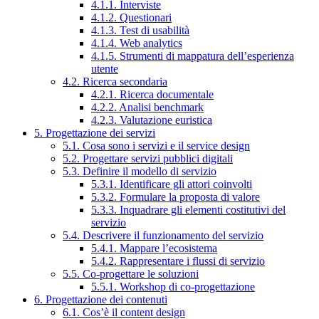
4.1.1. Interviste
4.1.2. Questionari
4.1.3. Test di usabilità
4.1.4. Web analytics
4.1.5. Strumenti di mappatura dell’esperienza
utente
4.2. Ricerca secondaria
4.2.1. Ricerca documentale
4.2.2. Analisi benchmark
4.2.3. Valutazione euristica
5. Progettazione dei servizi
5.1. Cosa sono i servizi e il service design
5.2. Progettare servizi pubblici digitali
5.3. Definire il modello di servizio
5.3.1. Identificare gli attori coinvolti
5.3.2. Formulare la proposta di valore
5.3.3. Inquadrare gli elementi costitutivi del
servizio
5.4. Descrivere il funzionamento del servizio
5.4.1. Mappare l’ecosistema
5.4.2. Rappresentare i flussi di servizio
5.5. Co-progettare le soluzioni
5.5.1. Workshop di co-progettazione
6. Progettazione dei contenuti
6.1. Cos’è il content design