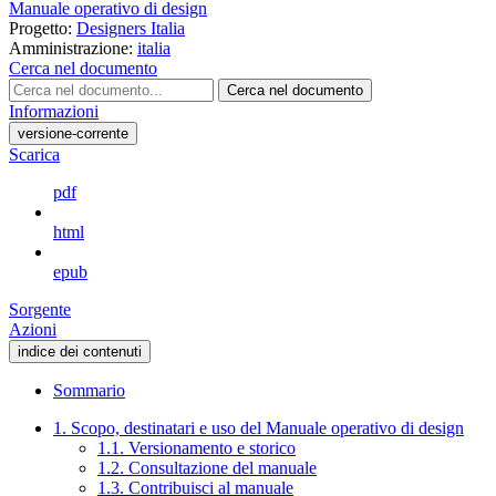
Manuale operativo di design
Progetto:
Designers Italia
Amministrazione:
italia
Cerca nel documento
Cerca nel documento
Informazioni
versione-corrente
Scarica
pdf
html
epub
Sorgente
Azioni
indice dei contenuti
Sommario
1. Scopo, destinatari e uso del Manuale operativo di design
1.1. Versionamento e storico
1.2. Consultazione del manuale
1.3. Contribuisci al manuale