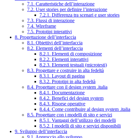
7.1. Caratteristiche dell’interazione
7.2. User stories per definire l’interazione
7.2.1. Differenza tra scenari e user stories
7.3. Flussi di interazione
7.4. Wireframe
7.5. Prototipi interattivi
8. Progettazione dell’interfaccia
8.1. Obiettivi dell’interfaccia
8.2. Elementi dell’interfaccia
8.2.1. Elementi di composizione
8.2.2. Elementi interattivi
8.2.3. Elementi testuali (microtesti)
8.3. Progettare e costruire in alta fedeltà
8.3.1. Layout di pagina
8.3.2. Prototipi in alta fedeltà
8.4. Progettare con il design system .italia
8.4.1. Documentazione
8.4.2. Benefici del design system
8.4.3. Risorse operative
8.4.4. Come contribuire al design system .italia
8.5. Progettare con i modelli di sito e servizi
8.5.1. Vantaggi dell’utilizzo dei modelli
8.5.2. I modelli di sito e servizi disponibili
9. Sviluppo dell’interfaccia
9.1. Approccio allo sviluppo