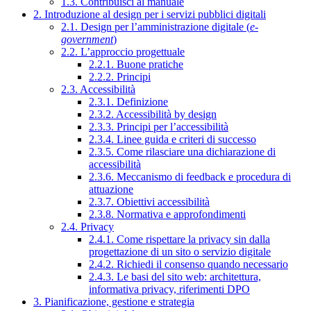
1.3. Contribuisci al manuale
2. Introduzione al design per i servizi pubblici digitali
2.1. Design per l’amministrazione digitale (
e-
government
)
2.2. L’approccio progettuale
2.2.1. Buone pratiche
2.2.2. Principi
2.3. Accessibilità
2.3.1. Definizione
2.3.2. Accessibilità by design
2.3.3. Principi per l’accessibilità
2.3.4. Linee guida e criteri di successo
2.3.5. Come rilasciare una dichiarazione di
accessibilità
2.3.6. Meccanismo di feedback e procedura di
attuazione
2.3.7. Obiettivi accessibilità
2.3.8. Normativa e approfondimenti
2.4. Privacy
2.4.1. Come rispettare la privacy sin dalla
progettazione di un sito o servizio digitale
2.4.2. Richiedi il consenso quando necessario
2.4.3. Le basi del sito web: architettura,
informativa privacy, riferimenti DPO
3. Pianificazione, gestione e strategia