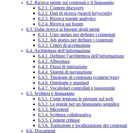
6.2. Ricerca utente sui contenuti e il linguaggio
6.2.1. Content discovery
6.2.2. Dati di ricerca (search keywords)
6.2.3. Ricerca tramite analytics
6.2.4. Ricerca sui forum
6.3. Dalla ricerca ai bisogni degli utenti
6.3.1. User stories per definire i contenuti
6.3.2. Job stories per definire i contenuti
6.3.3. Criteri di accettazione
6.4. Architettura dell’informazione
6.4.1. Definire l’architettura dell’informazione
6.4.2. Alberatura
6.4.3. Flussi di interazione
6.4.4. Sistemi di navigazione
6.4.5. Tipologie di contenuto (content type)
6.4.6. Ontologie e standard
6.4.7. Vocabolari controllati e tassonomie
6.5. Scrittura e linguaggio
6.5.1. Come leggono le persone sul web
6.5.2. Le regole per un linguaggio semplice
6.5.3. Microtesti
6.5.4. Scrittura collaborativa
6.5.5. Content critique
6.5.6. Traduzione e localizzazione dei contenuti
6.6. Documenti