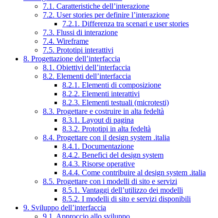
7.1. Caratteristiche dell’interazione
7.2. User stories per definire l’interazione
7.2.1. Differenza tra scenari e user stories
7.3. Flussi di interazione
7.4. Wireframe
7.5. Prototipi interattivi
8. Progettazione dell’interfaccia
8.1. Obiettivi dell’interfaccia
8.2. Elementi dell’interfaccia
8.2.1. Elementi di composizione
8.2.2. Elementi interattivi
8.2.3. Elementi testuali (microtesti)
8.3. Progettare e costruire in alta fedeltà
8.3.1. Layout di pagina
8.3.2. Prototipi in alta fedeltà
8.4. Progettare con il design system .italia
8.4.1. Documentazione
8.4.2. Benefici del design system
8.4.3. Risorse operative
8.4.4. Come contribuire al design system .italia
8.5. Progettare con i modelli di sito e servizi
8.5.1. Vantaggi dell’utilizzo dei modelli
8.5.2. I modelli di sito e servizi disponibili
9. Sviluppo dell’interfaccia
9.1. Approccio allo sviluppo