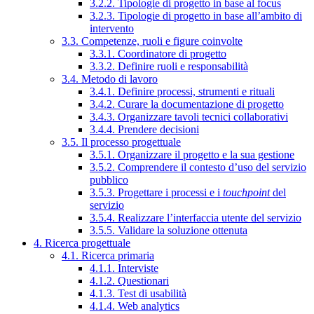
3.2.2. Tipologie di progetto in base al focus
3.2.3. Tipologie di progetto in base all’ambito di
intervento
3.3. Competenze, ruoli e figure coinvolte
3.3.1. Coordinatore di progetto
3.3.2. Definire ruoli e responsabilità
3.4. Metodo di lavoro
3.4.1. Definire processi, strumenti e rituali
3.4.2. Curare la documentazione di progetto
3.4.3. Organizzare tavoli tecnici collaborativi
3.4.4. Prendere decisioni
3.5. Il processo progettuale
3.5.1. Organizzare il progetto e la sua gestione
3.5.2. Comprendere il contesto d’uso del servizio
pubblico
3.5.3. Progettare i processi e i
touchpoint
del
servizio
3.5.4. Realizzare l’interfaccia utente del servizio
3.5.5. Validare la soluzione ottenuta
4. Ricerca progettuale
4.1. Ricerca primaria
4.1.1. Interviste
4.1.2. Questionari
4.1.3. Test di usabilità
4.1.4. Web analytics