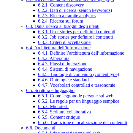
6.2.1. Content discovery
6.2.2. Dati di ricerca (search keywords)
6.2.3. Ricerca tramite analytics
6.2.4. Ricerca sui forum
6.3. Dalla ricerca ai bisogni degli utenti
6.3.1. User stories per definire i contenuti
6.3.2. Job stories per definire i contenuti
6.3.3. Criteri di accettazione
6.4. Architettura dell’informazione
6.4.1. Definire l’architettura dell’informazione
6.4.2. Alberatura
6.4.3. Flussi di interazione
6.4.4. Sistemi di navigazione
6.4.5. Tipologie di contenuto (content type)
6.4.6. Ontologie e standard
6.4.7. Vocabolari controllati e tassonomie
6.5. Scrittura e linguaggio
6.5.1. Come leggono le persone sul web
6.5.2. Le regole per un linguaggio semplice
6.5.3. Microtesti
6.5.4. Scrittura collaborativa
6.5.5. Content critique
6.5.6. Traduzione e localizzazione dei contenuti
6.6. Documenti