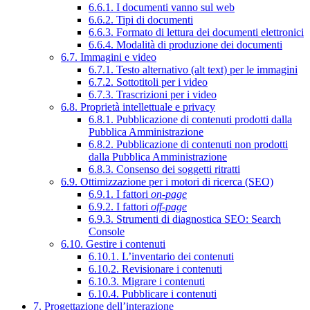
6.6.1. I documenti vanno sul web
6.6.2. Tipi di documenti
6.6.3. Formato di lettura dei documenti elettronici
6.6.4. Modalità di produzione dei documenti
6.7. Immagini e video
6.7.1. Testo alternativo (alt text) per le immagini
6.7.2. Sottotitoli per i video
6.7.3. Trascrizioni per i video
6.8. Proprietà intellettuale e privacy
6.8.1. Pubblicazione di contenuti prodotti dalla
Pubblica Amministrazione
6.8.2. Pubblicazione di contenuti non prodotti
dalla Pubblica Amministrazione
6.8.3. Consenso dei soggetti ritratti
6.9. Ottimizzazione per i motori di ricerca (SEO)
6.9.1. I fattori
on-page
6.9.2. I fattori
off-page
6.9.3. Strumenti di diagnostica SEO: Search
Console
6.10. Gestire i contenuti
6.10.1. L’inventario dei contenuti
6.10.2. Revisionare i contenuti
6.10.3. Migrare i contenuti
6.10.4. Pubblicare i contenuti
7. Progettazione dell’interazione