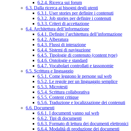
6.2.4. Ricerca sui forum
6.3. Dalla ricerca ai bisogni degli utenti
6.3.1. User stories per definire i contenuti
6.3.2. Job stories per definire i contenuti
6.3.3. Criteri di accettazione
6.4. Architettura dell’informazione
6.4.1. Definire l’architettura dell’informazione
6.4.2. Alberatura
6.4.3. Flussi di interazione
6.4.4. Sistemi di navigazione
6.4.5. Tipologie di contenuto (content type)
6.4.6. Ontologie e standard
6.4.7. Vocabolari controllati e tassonomie
6.5. Scrittura e linguaggio
6.5.1. Come leggono le persone sul web
6.5.2. Le regole per un linguaggio semplice
6.5.3. Microtesti
6.5.4. Scrittura collaborativa
6.5.5. Content critique
6.5.6. Traduzione e localizzazione dei contenuti
6.6. Documenti
6.6.1. I documenti vanno sul web
6.6.2. Tipi di documenti
6.6.3. Formato di lettura dei documenti elettronici
6.6.4. Modalità di produzione dei documenti