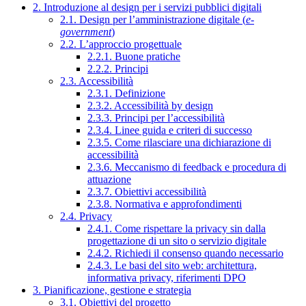
2. Introduzione al design per i servizi pubblici digitali
2.1. Design per l’amministrazione digitale (
e-
government
)
2.2. L’approccio progettuale
2.2.1. Buone pratiche
2.2.2. Principi
2.3. Accessibilità
2.3.1. Definizione
2.3.2. Accessibilità by design
2.3.3. Principi per l’accessibilità
2.3.4. Linee guida e criteri di successo
2.3.5. Come rilasciare una dichiarazione di
accessibilità
2.3.6. Meccanismo di feedback e procedura di
attuazione
2.3.7. Obiettivi accessibilità
2.3.8. Normativa e approfondimenti
2.4. Privacy
2.4.1. Come rispettare la privacy sin dalla
progettazione di un sito o servizio digitale
2.4.2. Richiedi il consenso quando necessario
2.4.3. Le basi del sito web: architettura,
informativa privacy, riferimenti DPO
3. Pianificazione, gestione e strategia
3.1. Obiettivi del progetto