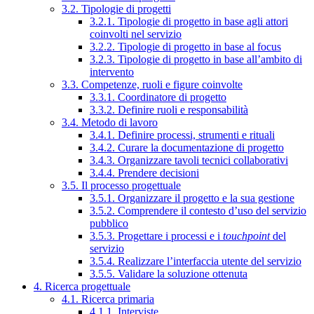
3.2. Tipologie di progetti
3.2.1. Tipologie di progetto in base agli attori
coinvolti nel servizio
3.2.2. Tipologie di progetto in base al focus
3.2.3. Tipologie di progetto in base all’ambito di
intervento
3.3. Competenze, ruoli e figure coinvolte
3.3.1. Coordinatore di progetto
3.3.2. Definire ruoli e responsabilità
3.4. Metodo di lavoro
3.4.1. Definire processi, strumenti e rituali
3.4.2. Curare la documentazione di progetto
3.4.3. Organizzare tavoli tecnici collaborativi
3.4.4. Prendere decisioni
3.5. Il processo progettuale
3.5.1. Organizzare il progetto e la sua gestione
3.5.2. Comprendere il contesto d’uso del servizio
pubblico
3.5.3. Progettare i processi e i
touchpoint
del
servizio
3.5.4. Realizzare l’interfaccia utente del servizio
3.5.5. Validare la soluzione ottenuta
4. Ricerca progettuale
4.1. Ricerca primaria
4.1.1. Interviste