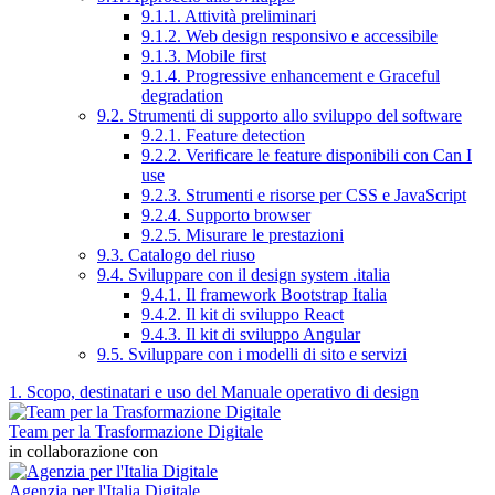
9.1.1. Attività preliminari
9.1.2. Web design responsivo e accessibile
9.1.3. Mobile first
9.1.4. Progressive enhancement e Graceful
degradation
9.2. Strumenti di supporto allo sviluppo del software
9.2.1. Feature detection
9.2.2. Verificare le feature disponibili con Can I
use
9.2.3. Strumenti e risorse per CSS e JavaScript
9.2.4. Supporto browser
9.2.5. Misurare le prestazioni
9.3. Catalogo del riuso
9.4. Sviluppare con il design system .italia
9.4.1. Il framework Bootstrap Italia
9.4.2. Il kit di sviluppo React
9.4.3. Il kit di sviluppo Angular
9.5. Sviluppare con i modelli di sito e servizi
1. Scopo, destinatari e uso del Manuale operativo di design
Team per la Trasformazione Digitale
in collaborazione con
Agenzia per l'Italia Digitale