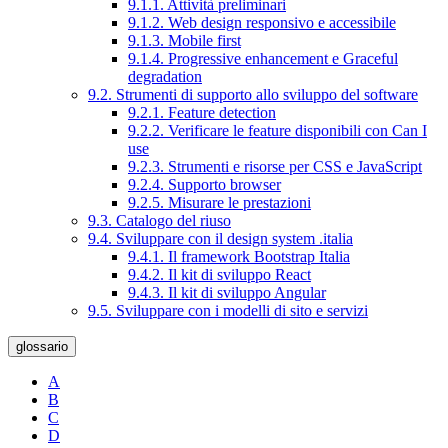
9.1.1. Attività preliminari
9.1.2. Web design responsivo e accessibile
9.1.3. Mobile first
9.1.4. Progressive enhancement e Graceful
degradation
9.2. Strumenti di supporto allo sviluppo del software
9.2.1. Feature detection
9.2.2. Verificare le feature disponibili con Can I
use
9.2.3. Strumenti e risorse per CSS e JavaScript
9.2.4. Supporto browser
9.2.5. Misurare le prestazioni
9.3. Catalogo del riuso
9.4. Sviluppare con il design system .italia
9.4.1. Il framework Bootstrap Italia
9.4.2. Il kit di sviluppo React
9.4.3. Il kit di sviluppo Angular
9.5. Sviluppare con i modelli di sito e servizi
glossario
A
B
C
D