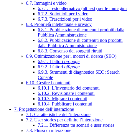
6.7. Immagini e video
6.7.1. Testo alternativo (alt text) per le immagini
6.7.2. Sottotitoli per i video
6.7.3. Trascrizioni per i video
6.8. Proprietà intellettuale e privacy
6.8.1. Pubblicazione di contenuti prodotti dalla
Pubblica Amministrazione
6.8.2. Pubblicazione di contenuti non prodotti
dalla Pubblica Amministrazione
6.8.3. Consenso dei soggetti ritratti
6.9. Ottimizzazione per i motori di ricerca (SEO)
6.9.1. I fattori
on-page
6.9.2. I fattori
off-page
6.9.3. Strumenti di diagnostica SEO: Search
Console
6.10. Gestire i contenuti
6.10.1. L’inventario dei contenuti
6.10.2. Revisionare i contenuti
6.10.3. Migrare i contenuti
6.10.4. Pubblicare i contenuti
7. Progettazione dell’interazione
7.1. Caratteristiche dell’interazione
7.2. User stories per definire l’interazione
7.2.1. Differenza tra scenari e user stories
7.3. Flussi di interazione