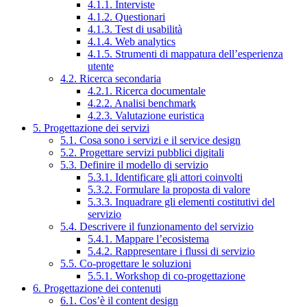
4.1.1. Interviste
4.1.2. Questionari
4.1.3. Test di usabilità
4.1.4. Web analytics
4.1.5. Strumenti di mappatura dell’esperienza
utente
4.2. Ricerca secondaria
4.2.1. Ricerca documentale
4.2.2. Analisi benchmark
4.2.3. Valutazione euristica
5. Progettazione dei servizi
5.1. Cosa sono i servizi e il service design
5.2. Progettare servizi pubblici digitali
5.3. Definire il modello di servizio
5.3.1. Identificare gli attori coinvolti
5.3.2. Formulare la proposta di valore
5.3.3. Inquadrare gli elementi costitutivi del
servizio
5.4. Descrivere il funzionamento del servizio
5.4.1. Mappare l’ecosistema
5.4.2. Rappresentare i flussi di servizio
5.5. Co-progettare le soluzioni
5.5.1. Workshop di co-progettazione
6. Progettazione dei contenuti
6.1. Cos’è il content design