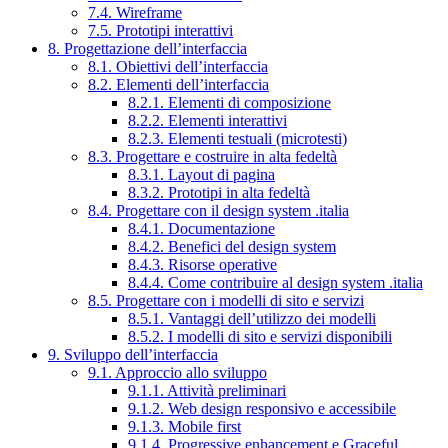
7.4. Wireframe
7.5. Prototipi interattivi
8. Progettazione dell’interfaccia
8.1. Obiettivi dell’interfaccia
8.2. Elementi dell’interfaccia
8.2.1. Elementi di composizione
8.2.2. Elementi interattivi
8.2.3. Elementi testuali (microtesti)
8.3. Progettare e costruire in alta fedeltà
8.3.1. Layout di pagina
8.3.2. Prototipi in alta fedeltà
8.4. Progettare con il design system .italia
8.4.1. Documentazione
8.4.2. Benefici del design system
8.4.3. Risorse operative
8.4.4. Come contribuire al design system .italia
8.5. Progettare con i modelli di sito e servizi
8.5.1. Vantaggi dell’utilizzo dei modelli
8.5.2. I modelli di sito e servizi disponibili
9. Sviluppo dell’interfaccia
9.1. Approccio allo sviluppo
9.1.1. Attività preliminari
9.1.2. Web design responsivo e accessibile
9.1.3. Mobile first
9.1.4. Progressive enhancement e Graceful