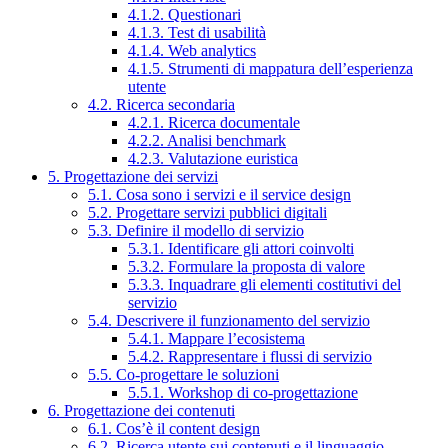
4.1.2. Questionari
4.1.3. Test di usabilità
4.1.4. Web analytics
4.1.5. Strumenti di mappatura dell’esperienza
utente
4.2. Ricerca secondaria
4.2.1. Ricerca documentale
4.2.2. Analisi benchmark
4.2.3. Valutazione euristica
5. Progettazione dei servizi
5.1. Cosa sono i servizi e il service design
5.2. Progettare servizi pubblici digitali
5.3. Definire il modello di servizio
5.3.1. Identificare gli attori coinvolti
5.3.2. Formulare la proposta di valore
5.3.3. Inquadrare gli elementi costitutivi del
servizio
5.4. Descrivere il funzionamento del servizio
5.4.1. Mappare l’ecosistema
5.4.2. Rappresentare i flussi di servizio
5.5. Co-progettare le soluzioni
5.5.1. Workshop di co-progettazione
6. Progettazione dei contenuti
6.1. Cos’è il content design
6.2. Ricerca utente sui contenuti e il linguaggio