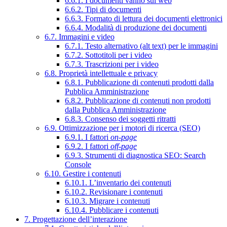
6.6.1. I documenti vanno sul web
6.6.2. Tipi di documenti
6.6.3. Formato di lettura dei documenti elettronici
6.6.4. Modalità di produzione dei documenti
6.7. Immagini e video
6.7.1. Testo alternativo (alt text) per le immagini
6.7.2. Sottotitoli per i video
6.7.3. Trascrizioni per i video
6.8. Proprietà intellettuale e privacy
6.8.1. Pubblicazione di contenuti prodotti dalla
Pubblica Amministrazione
6.8.2. Pubblicazione di contenuti non prodotti
dalla Pubblica Amministrazione
6.8.3. Consenso dei soggetti ritratti
6.9. Ottimizzazione per i motori di ricerca (SEO)
6.9.1. I fattori
on-page
6.9.2. I fattori
off-page
6.9.3. Strumenti di diagnostica SEO: Search
Console
6.10. Gestire i contenuti
6.10.1. L’inventario dei contenuti
6.10.2. Revisionare i contenuti
6.10.3. Migrare i contenuti
6.10.4. Pubblicare i contenuti
7. Progettazione dell’interazione