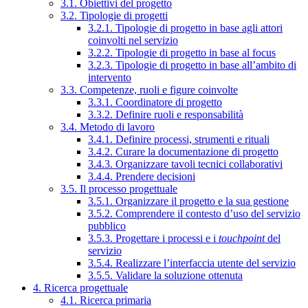
3.1. Obiettivi del progetto
3.2. Tipologie di progetti
3.2.1. Tipologie di progetto in base agli attori
coinvolti nel servizio
3.2.2. Tipologie di progetto in base al focus
3.2.3. Tipologie di progetto in base all’ambito di
intervento
3.3. Competenze, ruoli e figure coinvolte
3.3.1. Coordinatore di progetto
3.3.2. Definire ruoli e responsabilità
3.4. Metodo di lavoro
3.4.1. Definire processi, strumenti e rituali
3.4.2. Curare la documentazione di progetto
3.4.3. Organizzare tavoli tecnici collaborativi
3.4.4. Prendere decisioni
3.5. Il processo progettuale
3.5.1. Organizzare il progetto e la sua gestione
3.5.2. Comprendere il contesto d’uso del servizio
pubblico
3.5.3. Progettare i processi e i
touchpoint
del
servizio
3.5.4. Realizzare l’interfaccia utente del servizio
3.5.5. Validare la soluzione ottenuta
4. Ricerca progettuale
4.1. Ricerca primaria