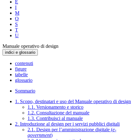
E
I
M
O
S
T
U
Manuale operativo di design
indici e glossario
contenuti
figure
tabelle
glossario
Sommario
1. Scopo, destinatari e uso del Manuale operativo di design
1.1. Versionamento e storico
1.2. Consultazione del manuale
1.3. Contribuisci al manuale
2. Introduzione al design per i servizi pubblici digitali
2.1. Design per l’amministrazione digitale (
e-
government
)