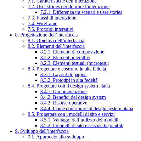
7.1. Caratteristiche dell’interazione
7.2. User stories per definire l’interazione
7.2.1. Differenza tra scenari e user stories
7.3. Flussi di interazione
7.4. Wireframe
7.5. Prototipi interattivi
8. Progettazione dell’interfaccia
8.1. Obiettivi dell’interfaccia
8.2. Elementi dell’interfaccia
8.2.1. Elementi di composizione
8.2.2. Elementi interattivi
8.2.3. Elementi testuali (microtesti)
8.3. Progettare e costruire in alta fedeltà
8.3.1. Layout di pagina
8.3.2. Prototipi in alta fedeltà
8.4. Progettare con il design system .italia
8.4.1. Documentazione
8.4.2. Benefici del design system
8.4.3. Risorse operative
8.4.4. Come contribuire al design system .italia
8.5. Progettare con i modelli di sito e servizi
8.5.1. Vantaggi dell’utilizzo dei modelli
8.5.2. I modelli di sito e servizi disponibili
9. Sviluppo dell’interfaccia
9.1. Approccio allo sviluppo