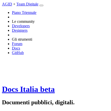
AGID
+
Team Digitale
Piano Triennale
Le community
Developers
Designers
Gli strumenti
Forum
Docs
GitHub
Docs Italia
beta
Documenti pubblici, digitali.