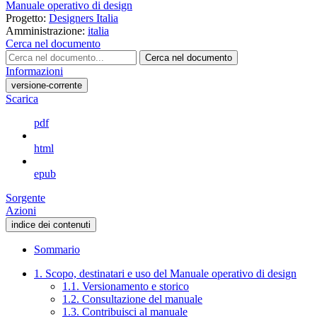
Manuale operativo di design
Progetto:
Designers Italia
Amministrazione:
italia
Cerca nel documento
Cerca nel documento
Informazioni
versione-corrente
Scarica
pdf
html
epub
Sorgente
Azioni
indice dei contenuti
Sommario
1. Scopo, destinatari e uso del Manuale operativo di design
1.1. Versionamento e storico
1.2. Consultazione del manuale
1.3. Contribuisci al manuale