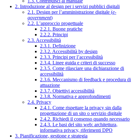
1.3. Contribuisci al manuale
2. Introduzione al design per i servizi pubblici digitali
2.1. Design per l’amministrazione digitale (
e-
government
)
2.2. L’approccio progettuale
2.2.1. Buone pratiche
2.2.2. Principi
2.3. Accessibilità
2.3.1. Definizione
2.3.2. Accessibilità by design
2.3.3. Principi per l’accessibilità
2.3.4. Linee guida e criteri di successo
2.3.5. Come rilasciare una dichiarazione di
accessibilità
2.3.6. Meccanismo di feedback e procedura di
attuazione
2.3.7. Obiettivi accessibilità
2.3.8. Normativa e approfondimenti
2.4. Privacy
2.4.1. Come rispettare la privacy sin dalla
progettazione di un sito o servizio digitale
2.4.2. Richiedi il consenso quando necessario
2.4.3. Le basi del sito web: architettura,
informativa privacy, riferimenti DPO
3. Pianificazione, gestione e strategia