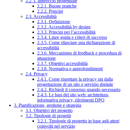
2.2. L’approccio progettuale
2.2.1. Buone pratiche
2.2.2. Principi
2.3. Accessibilità
2.3.1. Definizione
2.3.2. Accessibilità by design
2.3.3. Principi per l’accessibilità
2.3.4. Linee guida e criteri di successo
2.3.5. Come rilasciare una dichiarazione di
accessibilità
2.3.6. Meccanismo di feedback e procedura di
attuazione
2.3.7. Obiettivi accessibilità
2.3.8. Normativa e approfondimenti
2.4. Privacy
2.4.1. Come rispettare la privacy sin dalla
progettazione di un sito o servizio digitale
2.4.2. Richiedi il consenso quando necessario
2.4.3. Le basi del sito web: architettura,
informativa privacy, riferimenti DPO
3. Pianificazione, gestione e strategia
3.1. Obiettivi del progetto
3.2. Tipologie di progetti
3.2.1. Tipologie di progetto in base agli attori
coinvolti nel servizio