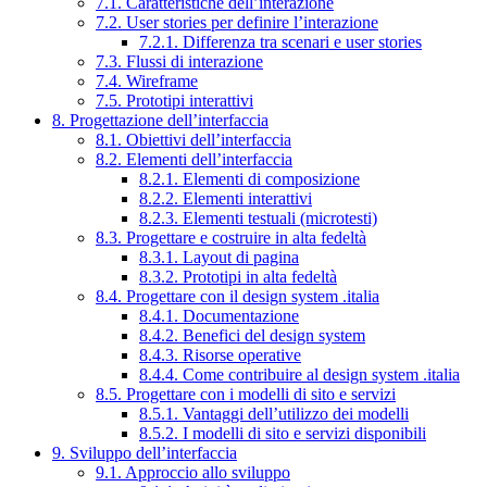
7.1. Caratteristiche dell’interazione
7.2. User stories per definire l’interazione
7.2.1. Differenza tra scenari e user stories
7.3. Flussi di interazione
7.4. Wireframe
7.5. Prototipi interattivi
8. Progettazione dell’interfaccia
8.1. Obiettivi dell’interfaccia
8.2. Elementi dell’interfaccia
8.2.1. Elementi di composizione
8.2.2. Elementi interattivi
8.2.3. Elementi testuali (microtesti)
8.3. Progettare e costruire in alta fedeltà
8.3.1. Layout di pagina
8.3.2. Prototipi in alta fedeltà
8.4. Progettare con il design system .italia
8.4.1. Documentazione
8.4.2. Benefici del design system
8.4.3. Risorse operative
8.4.4. Come contribuire al design system .italia
8.5. Progettare con i modelli di sito e servizi
8.5.1. Vantaggi dell’utilizzo dei modelli
8.5.2. I modelli di sito e servizi disponibili
9. Sviluppo dell’interfaccia
9.1. Approccio allo sviluppo