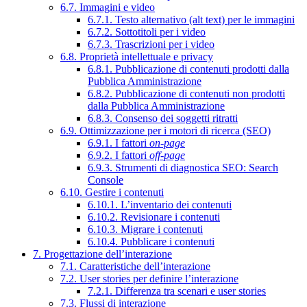
6.7. Immagini e video
6.7.1. Testo alternativo (alt text) per le immagini
6.7.2. Sottotitoli per i video
6.7.3. Trascrizioni per i video
6.8. Proprietà intellettuale e privacy
6.8.1. Pubblicazione di contenuti prodotti dalla
Pubblica Amministrazione
6.8.2. Pubblicazione di contenuti non prodotti
dalla Pubblica Amministrazione
6.8.3. Consenso dei soggetti ritratti
6.9. Ottimizzazione per i motori di ricerca (SEO)
6.9.1. I fattori
on-page
6.9.2. I fattori
off-page
6.9.3. Strumenti di diagnostica SEO: Search
Console
6.10. Gestire i contenuti
6.10.1. L’inventario dei contenuti
6.10.2. Revisionare i contenuti
6.10.3. Migrare i contenuti
6.10.4. Pubblicare i contenuti
7. Progettazione dell’interazione
7.1. Caratteristiche dell’interazione
7.2. User stories per definire l’interazione
7.2.1. Differenza tra scenari e user stories
7.3. Flussi di interazione