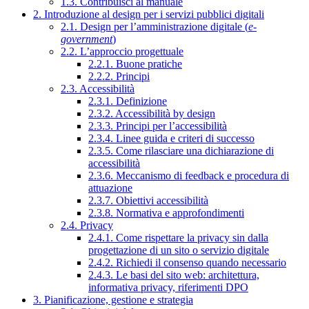
1.3. Contribuisci al manuale
2. Introduzione al design per i servizi pubblici digitali
2.1. Design per l’amministrazione digitale (
e-
government
)
2.2. L’approccio progettuale
2.2.1. Buone pratiche
2.2.2. Principi
2.3. Accessibilità
2.3.1. Definizione
2.3.2. Accessibilità by design
2.3.3. Principi per l’accessibilità
2.3.4. Linee guida e criteri di successo
2.3.5. Come rilasciare una dichiarazione di
accessibilità
2.3.6. Meccanismo di feedback e procedura di
attuazione
2.3.7. Obiettivi accessibilità
2.3.8. Normativa e approfondimenti
2.4. Privacy
2.4.1. Come rispettare la privacy sin dalla
progettazione di un sito o servizio digitale
2.4.2. Richiedi il consenso quando necessario
2.4.3. Le basi del sito web: architettura,
informativa privacy, riferimenti DPO
3. Pianificazione, gestione e strategia