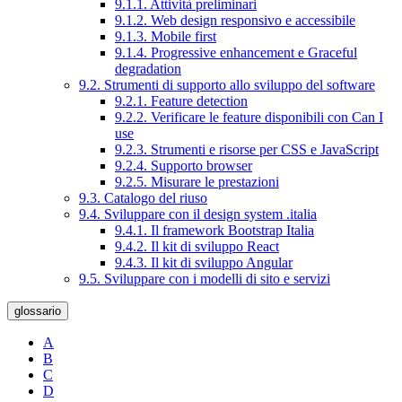
9.1.1. Attività preliminari
9.1.2. Web design responsivo e accessibile
9.1.3. Mobile first
9.1.4. Progressive enhancement e Graceful
degradation
9.2. Strumenti di supporto allo sviluppo del software
9.2.1. Feature detection
9.2.2. Verificare le feature disponibili con Can I
use
9.2.3. Strumenti e risorse per CSS e JavaScript
9.2.4. Supporto browser
9.2.5. Misurare le prestazioni
9.3. Catalogo del riuso
9.4. Sviluppare con il design system .italia
9.4.1. Il framework Bootstrap Italia
9.4.2. Il kit di sviluppo React
9.4.3. Il kit di sviluppo Angular
9.5. Sviluppare con i modelli di sito e servizi
glossario
A
B
C
D