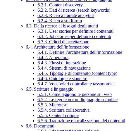
6.2.1. Content discovery
6.2.2. Dati di ricerca (search keywords)
6.2.3. Ricerca tramite analytics
6.2.4. Ricerca sui forum
6.3. Dalla ricerca ai bisogni degli utenti
6.3.1. User stories per definire i contenuti
6.3.2. Job stories per definire i contenuti
6.3.3. Criteri di accettazione
6.4. Architettura dell’informazione
6.4.1. Definire l’architettura dell’informazione
6.4.2. Alberatura
6.4.3. Flussi di interazione
6.4.4. Sistemi di navigazione
6.4.5. Tipologie di contenuto (content type)
6.4.6. Ontologie e standard
6.4.7. Vocabolari controllati e tassonomie
6.5. Scrittura e linguaggio
6.5.1. Come leggono le persone sul web
6.5.2. Le regole per un linguaggio semplice
6.5.3. Microtesti
6.5.4. Scrittura collaborativa
6.5.5. Content critique
6.5.6. Traduzione e localizzazione dei contenuti
6.6. Documenti