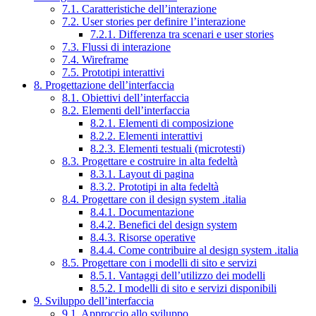
7.1. Caratteristiche dell’interazione
7.2. User stories per definire l’interazione
7.2.1. Differenza tra scenari e user stories
7.3. Flussi di interazione
7.4. Wireframe
7.5. Prototipi interattivi
8. Progettazione dell’interfaccia
8.1. Obiettivi dell’interfaccia
8.2. Elementi dell’interfaccia
8.2.1. Elementi di composizione
8.2.2. Elementi interattivi
8.2.3. Elementi testuali (microtesti)
8.3. Progettare e costruire in alta fedeltà
8.3.1. Layout di pagina
8.3.2. Prototipi in alta fedeltà
8.4. Progettare con il design system .italia
8.4.1. Documentazione
8.4.2. Benefici del design system
8.4.3. Risorse operative
8.4.4. Come contribuire al design system .italia
8.5. Progettare con i modelli di sito e servizi
8.5.1. Vantaggi dell’utilizzo dei modelli
8.5.2. I modelli di sito e servizi disponibili
9. Sviluppo dell’interfaccia
9.1. Approccio allo sviluppo