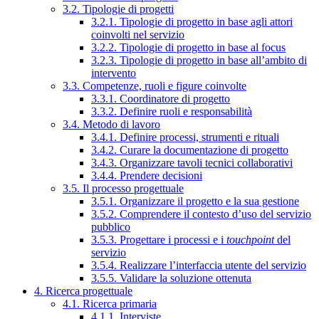
3.2. Tipologie di progetti
3.2.1. Tipologie di progetto in base agli attori
coinvolti nel servizio
3.2.2. Tipologie di progetto in base al focus
3.2.3. Tipologie di progetto in base all’ambito di
intervento
3.3. Competenze, ruoli e figure coinvolte
3.3.1. Coordinatore di progetto
3.3.2. Definire ruoli e responsabilità
3.4. Metodo di lavoro
3.4.1. Definire processi, strumenti e rituali
3.4.2. Curare la documentazione di progetto
3.4.3. Organizzare tavoli tecnici collaborativi
3.4.4. Prendere decisioni
3.5. Il processo progettuale
3.5.1. Organizzare il progetto e la sua gestione
3.5.2. Comprendere il contesto d’uso del servizio
pubblico
3.5.3. Progettare i processi e i
touchpoint
del
servizio
3.5.4. Realizzare l’interfaccia utente del servizio
3.5.5. Validare la soluzione ottenuta
4. Ricerca progettuale
4.1. Ricerca primaria
4.1.1. Interviste