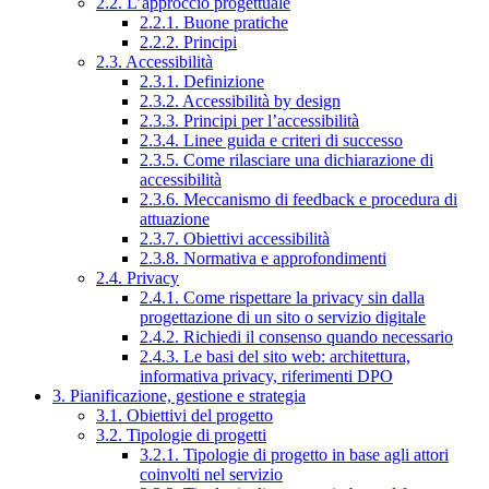
2.2. L’approccio progettuale
2.2.1. Buone pratiche
2.2.2. Principi
2.3. Accessibilità
2.3.1. Definizione
2.3.2. Accessibilità by design
2.3.3. Principi per l’accessibilità
2.3.4. Linee guida e criteri di successo
2.3.5. Come rilasciare una dichiarazione di
accessibilità
2.3.6. Meccanismo di feedback e procedura di
attuazione
2.3.7. Obiettivi accessibilità
2.3.8. Normativa e approfondimenti
2.4. Privacy
2.4.1. Come rispettare la privacy sin dalla
progettazione di un sito o servizio digitale
2.4.2. Richiedi il consenso quando necessario
2.4.3. Le basi del sito web: architettura,
informativa privacy, riferimenti DPO
3. Pianificazione, gestione e strategia
3.1. Obiettivi del progetto
3.2. Tipologie di progetti
3.2.1. Tipologie di progetto in base agli attori
coinvolti nel servizio