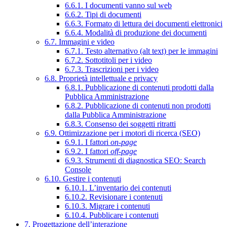
6.6.1. I documenti vanno sul web
6.6.2. Tipi di documenti
6.6.3. Formato di lettura dei documenti elettronici
6.6.4. Modalità di produzione dei documenti
6.7. Immagini e video
6.7.1. Testo alternativo (alt text) per le immagini
6.7.2. Sottotitoli per i video
6.7.3. Trascrizioni per i video
6.8. Proprietà intellettuale e privacy
6.8.1. Pubblicazione di contenuti prodotti dalla
Pubblica Amministrazione
6.8.2. Pubblicazione di contenuti non prodotti
dalla Pubblica Amministrazione
6.8.3. Consenso dei soggetti ritratti
6.9. Ottimizzazione per i motori di ricerca (SEO)
6.9.1. I fattori
on-page
6.9.2. I fattori
off-page
6.9.3. Strumenti di diagnostica SEO: Search
Console
6.10. Gestire i contenuti
6.10.1. L’inventario dei contenuti
6.10.2. Revisionare i contenuti
6.10.3. Migrare i contenuti
6.10.4. Pubblicare i contenuti
7. Progettazione dell’interazione