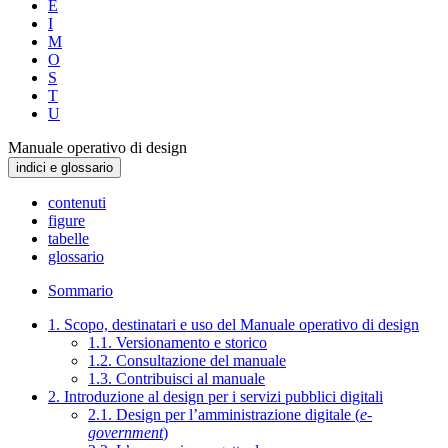
E
I
M
O
S
T
U
Manuale operativo di design
indici e glossario
contenuti
figure
tabelle
glossario
Sommario
1. Scopo, destinatari e uso del Manuale operativo di design
1.1. Versionamento e storico
1.2. Consultazione del manuale
1.3. Contribuisci al manuale
2. Introduzione al design per i servizi pubblici digitali
2.1. Design per l’amministrazione digitale (
e-
government
)