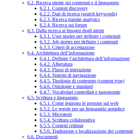
6.2. Ricerca utente sui contenuti e il linguaggio
6.2.1. Content discovery
6.2.2. Dati di ricerca (search keywords)
6.2.3. Ricerca tramite analytics
6.2.4. Ricerca sui forum
6.3. Dalla ricerca ai bisogni degli utenti
6.3.1. User stories per definire i contenuti
6.3.2. Job stories per definire i contenuti
6.3.3. Criteri di accettazione
6.4. Architettura dell’informazione
6.4.1. Definire l’architettura dell’informazione
6.4.2. Alberatura
6.4.3. Flussi di interazione
6.4.4. Sistemi di navigazione
6.4.5. Tipologie di contenuto (content type)
6.4.6. Ontologie e standard
6.4.7. Vocabolari controllati e tassonomie
6.5. Scrittura e linguaggio
6.5.1. Come leggono le persone sul web
6.5.2. Le regole per un linguaggio semplice
6.5.3. Microtesti
6.5.4. Scrittura collaborativa
6.5.5. Content critique
6.5.6. Traduzione e localizzazione dei contenuti
6.6. Documenti