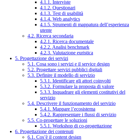
4.1.1. Interviste
4.1.2. Questionari
4.1.3. Test di usabilità
4.1.4. Web analytics
4.1.5. Strumenti di mappatura dell’esperienza
utente
4.2. Ricerca secondaria
4.2.1. Ricerca documentale
4.2.2. Analisi benchmark
4.2.3. Valutazione euristica
5. Progettazione dei servizi
5.1. Cosa sono i servizi e il service design
5.2. Progettare servizi pubblici digitali
5.3. Definire il modello di servizio
5.3.1. Identificare gli attori coinvolti
5.3.2. Formulare la proposta di valore
5.3.3. Inquadrare gli elementi costitutivi del
servizio
5.4. Descrivere il funzionamento del servizio
5.4.1. Mappare l’ecosistema
5.4.2. Rappresentare i flussi di servizio
5.5. Co-progettare le soluzioni
5.5.1. Workshop di co-progettazione
6. Progettazione dei contenuti
6.1. Cos’è il content design