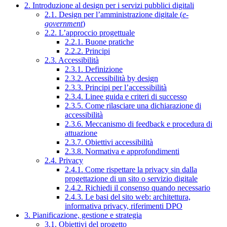
2. Introduzione al design per i servizi pubblici digitali
2.1. Design per l’amministrazione digitale (
e-
government
)
2.2. L’approccio progettuale
2.2.1. Buone pratiche
2.2.2. Principi
2.3. Accessibilità
2.3.1. Definizione
2.3.2. Accessibilità by design
2.3.3. Principi per l’accessibilità
2.3.4. Linee guida e criteri di successo
2.3.5. Come rilasciare una dichiarazione di
accessibilità
2.3.6. Meccanismo di feedback e procedura di
attuazione
2.3.7. Obiettivi accessibilità
2.3.8. Normativa e approfondimenti
2.4. Privacy
2.4.1. Come rispettare la privacy sin dalla
progettazione di un sito o servizio digitale
2.4.2. Richiedi il consenso quando necessario
2.4.3. Le basi del sito web: architettura,
informativa privacy, riferimenti DPO
3. Pianificazione, gestione e strategia
3.1. Obiettivi del progetto