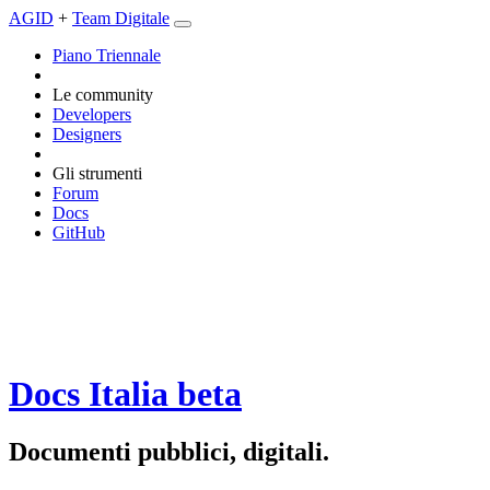
AGID
+
Team Digitale
Piano Triennale
Le community
Developers
Designers
Gli strumenti
Forum
Docs
GitHub
Docs Italia
beta
Documenti pubblici, digitali.