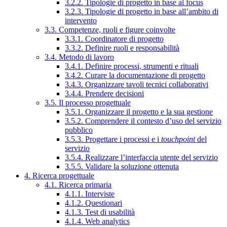
3.2.2. Tipologie di progetto in base al focus
3.2.3. Tipologie di progetto in base all’ambito di
intervento
3.3. Competenze, ruoli e figure coinvolte
3.3.1. Coordinatore di progetto
3.3.2. Definire ruoli e responsabilità
3.4. Metodo di lavoro
3.4.1. Definire processi, strumenti e rituali
3.4.2. Curare la documentazione di progetto
3.4.3. Organizzare tavoli tecnici collaborativi
3.4.4. Prendere decisioni
3.5. Il processo progettuale
3.5.1. Organizzare il progetto e la sua gestione
3.5.2. Comprendere il contesto d’uso del servizio
pubblico
3.5.3. Progettare i processi e i
touchpoint
del
servizio
3.5.4. Realizzare l’interfaccia utente del servizio
3.5.5. Validare la soluzione ottenuta
4. Ricerca progettuale
4.1. Ricerca primaria
4.1.1. Interviste
4.1.2. Questionari
4.1.3. Test di usabilità
4.1.4. Web analytics