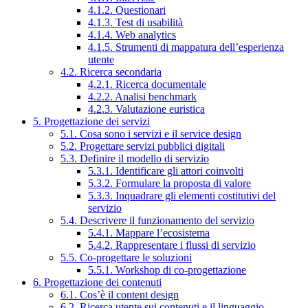
4.1.2. Questionari
4.1.3. Test di usabilità
4.1.4. Web analytics
4.1.5. Strumenti di mappatura dell’esperienza
utente
4.2. Ricerca secondaria
4.2.1. Ricerca documentale
4.2.2. Analisi benchmark
4.2.3. Valutazione euristica
5. Progettazione dei servizi
5.1. Cosa sono i servizi e il service design
5.2. Progettare servizi pubblici digitali
5.3. Definire il modello di servizio
5.3.1. Identificare gli attori coinvolti
5.3.2. Formulare la proposta di valore
5.3.3. Inquadrare gli elementi costitutivi del
servizio
5.4. Descrivere il funzionamento del servizio
5.4.1. Mappare l’ecosistema
5.4.2. Rappresentare i flussi di servizio
5.5. Co-progettare le soluzioni
5.5.1. Workshop di co-progettazione
6. Progettazione dei contenuti
6.1. Cos’è il content design
6.2. Ricerca utente sui contenuti e il linguaggio