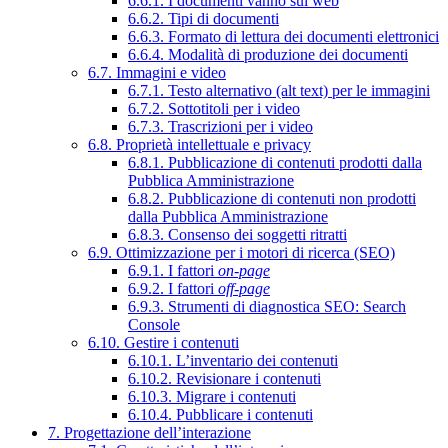
6.6.1. I documenti vanno sul web
6.6.2. Tipi di documenti
6.6.3. Formato di lettura dei documenti elettronici
6.6.4. Modalità di produzione dei documenti
6.7. Immagini e video
6.7.1. Testo alternativo (alt text) per le immagini
6.7.2. Sottotitoli per i video
6.7.3. Trascrizioni per i video
6.8. Proprietà intellettuale e privacy
6.8.1. Pubblicazione di contenuti prodotti dalla
Pubblica Amministrazione
6.8.2. Pubblicazione di contenuti non prodotti
dalla Pubblica Amministrazione
6.8.3. Consenso dei soggetti ritratti
6.9. Ottimizzazione per i motori di ricerca (SEO)
6.9.1. I fattori
on-page
6.9.2. I fattori
off-page
6.9.3. Strumenti di diagnostica SEO: Search
Console
6.10. Gestire i contenuti
6.10.1. L’inventario dei contenuti
6.10.2. Revisionare i contenuti
6.10.3. Migrare i contenuti
6.10.4. Pubblicare i contenuti
7. Progettazione dell’interazione