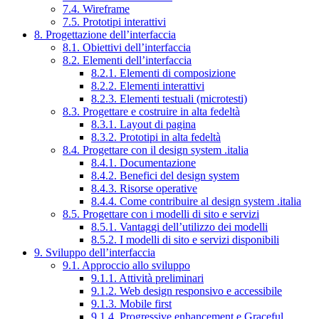
7.4. Wireframe
7.5. Prototipi interattivi
8. Progettazione dell’interfaccia
8.1. Obiettivi dell’interfaccia
8.2. Elementi dell’interfaccia
8.2.1. Elementi di composizione
8.2.2. Elementi interattivi
8.2.3. Elementi testuali (microtesti)
8.3. Progettare e costruire in alta fedeltà
8.3.1. Layout di pagina
8.3.2. Prototipi in alta fedeltà
8.4. Progettare con il design system .italia
8.4.1. Documentazione
8.4.2. Benefici del design system
8.4.3. Risorse operative
8.4.4. Come contribuire al design system .italia
8.5. Progettare con i modelli di sito e servizi
8.5.1. Vantaggi dell’utilizzo dei modelli
8.5.2. I modelli di sito e servizi disponibili
9. Sviluppo dell’interfaccia
9.1. Approccio allo sviluppo
9.1.1. Attività preliminari
9.1.2. Web design responsivo e accessibile
9.1.3. Mobile first
9.1.4. Progressive enhancement e Graceful