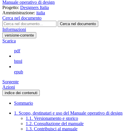
Manuale operativo di design
Progetto:
Designers Italia
Amministrazione:
italia
Cerca nel documento
Cerca nel documento
Informazioni
versione-corrente
Scarica
pdf
html
epub
Sorgente
Azioni
indice dei contenuti
Sommario
1. Scopo, destinatari e uso del Manuale operativo di design
1.1. Versionamento e storico
1.2. Consultazione del manuale
1.3. Contribuisci al manuale