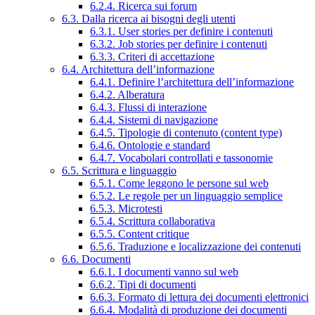
6.2.4. Ricerca sui forum
6.3. Dalla ricerca ai bisogni degli utenti
6.3.1. User stories per definire i contenuti
6.3.2. Job stories per definire i contenuti
6.3.3. Criteri di accettazione
6.4. Architettura dell’informazione
6.4.1. Definire l’architettura dell’informazione
6.4.2. Alberatura
6.4.3. Flussi di interazione
6.4.4. Sistemi di navigazione
6.4.5. Tipologie di contenuto (content type)
6.4.6. Ontologie e standard
6.4.7. Vocabolari controllati e tassonomie
6.5. Scrittura e linguaggio
6.5.1. Come leggono le persone sul web
6.5.2. Le regole per un linguaggio semplice
6.5.3. Microtesti
6.5.4. Scrittura collaborativa
6.5.5. Content critique
6.5.6. Traduzione e localizzazione dei contenuti
6.6. Documenti
6.6.1. I documenti vanno sul web
6.6.2. Tipi di documenti
6.6.3. Formato di lettura dei documenti elettronici
6.6.4. Modalità di produzione dei documenti