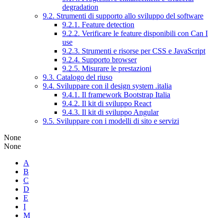
degradation
9.2. Strumenti di supporto allo sviluppo del software
9.2.1. Feature detection
9.2.2. Verificare le feature disponibili con Can I
use
9.2.3. Strumenti e risorse per CSS e JavaScript
9.2.4. Supporto browser
9.2.5. Misurare le prestazioni
9.3. Catalogo del riuso
9.4. Sviluppare con il design system .italia
9.4.1. Il framework Bootstrap Italia
9.4.2. Il kit di sviluppo React
9.4.3. Il kit di sviluppo Angular
9.5. Sviluppare con i modelli di sito e servizi
None
None
A
B
C
D
E
I
M