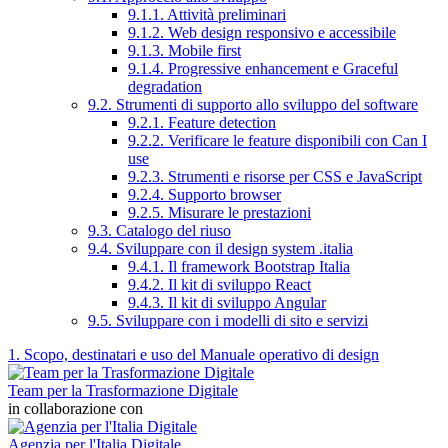
9.1.1. Attività preliminari
9.1.2. Web design responsivo e accessibile
9.1.3. Mobile first
9.1.4. Progressive enhancement e Graceful
degradation
9.2. Strumenti di supporto allo sviluppo del software
9.2.1. Feature detection
9.2.2. Verificare le feature disponibili con Can I
use
9.2.3. Strumenti e risorse per CSS e JavaScript
9.2.4. Supporto browser
9.2.5. Misurare le prestazioni
9.3. Catalogo del riuso
9.4. Sviluppare con il design system .italia
9.4.1. Il framework Bootstrap Italia
9.4.2. Il kit di sviluppo React
9.4.3. Il kit di sviluppo Angular
9.5. Sviluppare con i modelli di sito e servizi
1. Scopo, destinatari e uso del Manuale operativo di design
Team per la Trasformazione Digitale
in collaborazione con
Agenzia per l'Italia Digitale