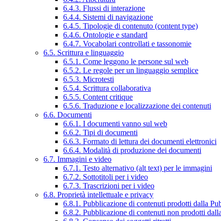
6.4.3. Flussi di interazione
6.4.4. Sistemi di navigazione
6.4.5. Tipologie di contenuto (content type)
6.4.6. Ontologie e standard
6.4.7. Vocabolari controllati e tassonomie
6.5. Scrittura e linguaggio
6.5.1. Come leggono le persone sul web
6.5.2. Le regole per un linguaggio semplice
6.5.3. Microtesti
6.5.4. Scrittura collaborativa
6.5.5. Content critique
6.5.6. Traduzione e localizzazione dei contenuti
6.6. Documenti
6.6.1. I documenti vanno sul web
6.6.2. Tipi di documenti
6.6.3. Formato di lettura dei documenti elettronici
6.6.4. Modalità di produzione dei documenti
6.7. Immagini e video
6.7.1. Testo alternativo (alt text) per le immagini
6.7.2. Sottotitoli per i video
6.7.3. Trascrizioni per i video
6.8. Proprietà intellettuale e privacy
6.8.1. Pubblicazione di contenuti prodotti dalla P
6.8.2. Pubblicazione di contenuti non prodotti dal