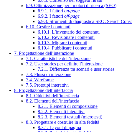
6.8.3. Consenso dei soggetti ritratti
6.9. Ottimizzazione per i motori di ricerca (SEO)
6.9.1. I fattori
on-page
6.9.2. I fattori
off-page
6.9.3. Strumenti di diagnostica SEO: Search Cons
6.10. Gestire i contenuti
6.10.1. L’inventario dei contenuti
6.10.2. Revisionare i contenuti
6.10.3. Migrare i contenuti
6.10.4. Pubblicare i contenuti
7. Progettazione dell’interazione
7.1. Caratteristiche dell’interazione
7.2. User stories per definire l’interazione
7.2.1. Differenza tra scenari e user stories
7.3. Flussi di interazione
7.4. Wireframe
7.5. Prototipi interattivi
8. Progettazione dell’interfaccia
8.1. Obiettivi dell’interfaccia
8.2. Elementi dell’interfaccia
8.2.1. Elementi di composizione
8.2.2. Elementi interattivi
8.2.3. Elementi testuali (microtesti)
8.3. Progettare e costruire in alta fedeltà
8.3.1. Layout di pagina