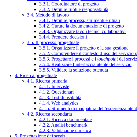
3.3.1. Coordinatore di progetto
3.3.2. Definire ruoli e responsabilità
3.4. Metodo di lavoro
3.4.1. Definire processi, strumenti e rituali
3.4.2. Curare la documentazione di progetto
3.4.3. Organizzare tavoli tecnici collaborativi
3.4.4. Prendere decisioni
3.5. Il processo progettuale
3.5.1. Organizzare il progetto e la sua gestione
3.5.2. Comprendere il contesto d’uso del servizio 
3.5.3. Progettare i processi e i
touchpoint
del servi
3.5.4. Realizzare l’interfaccia utente del servizio
3.5.5. Validare la soluzione ottenuta
4. Ricerca progettuale
4.1. Ricerca primaria
4.1.1. Interviste
4.1.2. Questionari
4.1.3. Test di usabilità
4.1.4. Web analytics
4.1.5. Strumenti di mappatura dell’esperienza uten
4.2. Ricerca secondaria
4.2.1. Ricerca documentale
4.2.2. Analisi benchmark
4.2.3. Valutazione euristica
5. Progettazione dei servizi