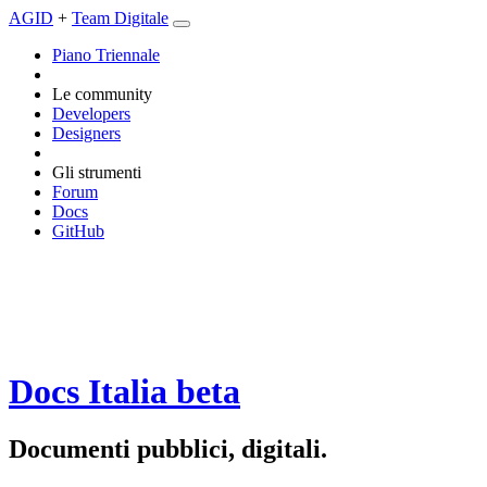
AGID
+
Team Digitale
Piano Triennale
Le community
Developers
Designers
Gli strumenti
Forum
Docs
GitHub
Docs Italia
beta
Documenti pubblici, digitali.