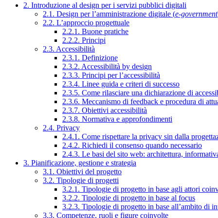
2. Introduzione al design per i servizi pubblici digitali
2.1. Design per l’amministrazione digitale (
e-government
2.2. L’approccio progettuale
2.2.1. Buone pratiche
2.2.2. Principi
2.3. Accessibilità
2.3.1. Definizione
2.3.2. Accessibilità by design
2.3.3. Principi per l’accessibilità
2.3.4. Linee guida e criteri di successo
2.3.5. Come rilasciare una dichiarazione di accessib
2.3.6. Meccanismo di feedback e procedura di attu
2.3.7. Obiettivi accessibilità
2.3.8. Normativa e approfondimenti
2.4. Privacy
2.4.1. Come rispettare la privacy sin dalla progettaz
2.4.2. Richiedi il consenso quando necessario
2.4.3. Le basi del sito web: architettura, informati
3. Pianificazione, gestione e strategia
3.1. Obiettivi del progetto
3.2. Tipologie di progetti
3.2.1. Tipologie di progetto in base agli attori coinv
3.2.2. Tipologie di progetto in base al focus
3.2.3. Tipologie di progetto in base all’ambito di i
3.3. Competenze, ruoli e figure coinvolte