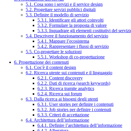
5.1. Cosa sono i servizi e il service design
5.2. Progettare servizi pubblici digitali
5.3. Definire il modello di servizio
5.3.1. Identificare gli attori coinvolti
5.3.2. Formulare la proposta di valore
5.3.3. Inquadrare gli elementi costitutivi del serviz
5.4. Descrivere il funzionamento del servizio
5.4.1. Mappare l’ecosistema
5.4.2. Rappresentare i flussi di servizio
5.5. Co-progettare le soluzioni
5.5.1. Workshop di co-progettazione
6. Progettazione dei contenuti
6.1. Cos’è il content design
6.2. Ricerca utente sui contenuti e il linguaggio
6.2.1. Content discovery
6.2.2. Dati di ricerca (search keywords)
6.2.3. Ricerca tramite analytics
6.2.4. Ricerca sui forum
6.3. Dalla ricerca ai bisogni degli utenti
6.3.1. User stories per definire i contenuti
6.3.2. Job stories per definire i contenuti
6.3.3. Criteri di accettazione
6.4. Architettura dell’informazione
6.4.1. Definire l’architettura dell’informazione
6.4.2. Alberatura