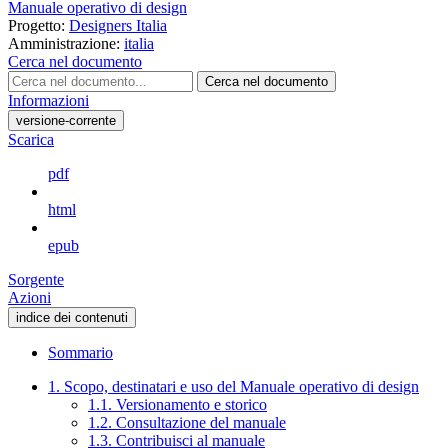
Manuale operativo di design
Progetto:
Designers Italia
Amministrazione:
italia
Cerca nel documento
Cerca nel documento
Informazioni
versione-corrente
Scarica
pdf
html
epub
Sorgente
Azioni
indice dei contenuti
Sommario
1. Scopo, destinatari e uso del Manuale operativo di design
1.1. Versionamento e storico
1.2. Consultazione del manuale
1.3. Contribuisci al manuale