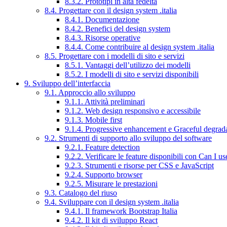
8.3.2. Prototipi in alta fedeltà
8.4. Progettare con il design system .italia
8.4.1. Documentazione
8.4.2. Benefici del design system
8.4.3. Risorse operative
8.4.4. Come contribuire al design system .italia
8.5. Progettare con i modelli di sito e servizi
8.5.1. Vantaggi dell’utilizzo dei modelli
8.5.2. I modelli di sito e servizi disponibili
9. Sviluppo dell’interfaccia
9.1. Approccio allo sviluppo
9.1.1. Attività preliminari
9.1.2. Web design responsivo e accessibile
9.1.3. Mobile first
9.1.4. Progressive enhancement e Graceful degrad
9.2. Strumenti di supporto allo sviluppo del software
9.2.1. Feature detection
9.2.2. Verificare le feature disponibili con Can I us
9.2.3. Strumenti e risorse per CSS e JavaScript
9.2.4. Supporto browser
9.2.5. Misurare le prestazioni
9.3. Catalogo del riuso
9.4. Sviluppare con il design system .italia
9.4.1. Il framework Bootstrap Italia
9.4.2. Il kit di sviluppo React