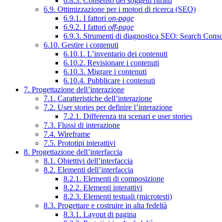
6.8.3. Consenso dei soggetti ritratti
6.9. Ottimizzazione per i motori di ricerca (SEO)
6.9.1. I fattori
on-page
6.9.2. I fattori
off-page
6.9.3. Strumenti di diagnostica SEO: Search Cons
6.10. Gestire i contenuti
6.10.1. L’inventario dei contenuti
6.10.2. Revisionare i contenuti
6.10.3. Migrare i contenuti
6.10.4. Pubblicare i contenuti
7. Progettazione dell’interazione
7.1. Caratteristiche dell’interazione
7.2. User stories per definire l’interazione
7.2.1. Differenza tra scenari e user stories
7.3. Flussi di interazione
7.4. Wireframe
7.5. Prototipi interattivi
8. Progettazione dell’interfaccia
8.1. Obiettivi dell’interfaccia
8.2. Elementi dell’interfaccia
8.2.1. Elementi di composizione
8.2.2. Elementi interattivi
8.2.3. Elementi testuali (microtesti)
8.3. Progettare e costruire in alta fedeltà
8.3.1. Layout di pagina