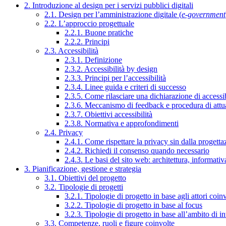
2. Introduzione al design per i servizi pubblici digitali
2.1. Design per l’amministrazione digitale (
e-government
2.2. L’approccio progettuale
2.2.1. Buone pratiche
2.2.2. Principi
2.3. Accessibilità
2.3.1. Definizione
2.3.2. Accessibilità by design
2.3.3. Principi per l’accessibilità
2.3.4. Linee guida e criteri di successo
2.3.5. Come rilasciare una dichiarazione di accessib
2.3.6. Meccanismo di feedback e procedura di attu
2.3.7. Obiettivi accessibilità
2.3.8. Normativa e approfondimenti
2.4. Privacy
2.4.1. Come rispettare la privacy sin dalla progettaz
2.4.2. Richiedi il consenso quando necessario
2.4.3. Le basi del sito web: architettura, informati
3. Pianificazione, gestione e strategia
3.1. Obiettivi del progetto
3.2. Tipologie di progetti
3.2.1. Tipologie di progetto in base agli attori coinv
3.2.2. Tipologie di progetto in base al focus
3.2.3. Tipologie di progetto in base all’ambito di i
3.3. Competenze, ruoli e figure coinvolte