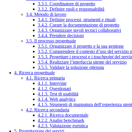
3.3.1. Coordinatore di progetto
3.3.2. Definire ruoli e responsabilità
3.4. Metodo di lavoro
3.4.1. Definire processi, strumenti e rituali
3.4.2. Curare la documentazione di progetto
3.4.3. Organizzare tavoli tecnici collaborativi
3.4.4. Prendere decisioni
3.5. Il processo progettuale
3.5.1. Organizzare il progetto e la sua gestione
3.5.2. Comprendere il contesto d’uso del servizio 
3.5.3. Progettare i processi e i
touchpoint
del servi
3.5.4. Realizzare l’interfaccia utente del servizio
3.5.5. Validare la soluzione ottenuta
4. Ricerca progettuale
4.1. Ricerca primaria
4.1.1. Interviste
4.1.2. Questionari
4.1.3. Test di usabilità
4.1.4. Web analytics
4.1.5. Strumenti di mappatura dell’esperienza uten
4.2. Ricerca secondaria
4.2.1. Ricerca documentale
4.2.2. Analisi benchmark
4.2.3. Valutazione euristica
5. Progettazione dei servizi