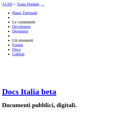
AGID
+
Team Digitale
Piano Triennale
Le community
Developers
Designers
Gli strumenti
Forum
Docs
GitHub
Docs Italia
beta
Documenti pubblici, digitali.