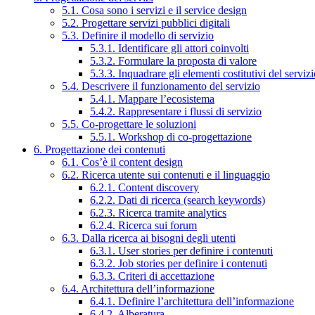
5.1. Cosa sono i servizi e il service design
5.2. Progettare servizi pubblici digitali
5.3. Definire il modello di servizio
5.3.1. Identificare gli attori coinvolti
5.3.2. Formulare la proposta di valore
5.3.3. Inquadrare gli elementi costitutivi del serviz
5.4. Descrivere il funzionamento del servizio
5.4.1. Mappare l’ecosistema
5.4.2. Rappresentare i flussi di servizio
5.5. Co-progettare le soluzioni
5.5.1. Workshop di co-progettazione
6. Progettazione dei contenuti
6.1. Cos’è il content design
6.2. Ricerca utente sui contenuti e il linguaggio
6.2.1. Content discovery
6.2.2. Dati di ricerca (search keywords)
6.2.3. Ricerca tramite analytics
6.2.4. Ricerca sui forum
6.3. Dalla ricerca ai bisogni degli utenti
6.3.1. User stories per definire i contenuti
6.3.2. Job stories per definire i contenuti
6.3.3. Criteri di accettazione
6.4. Architettura dell’informazione
6.4.1. Definire l’architettura dell’informazione
6.4.2. Alberatura