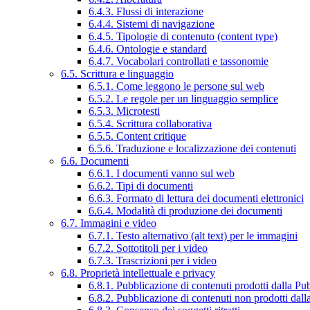
6.4.3. Flussi di interazione
6.4.4. Sistemi di navigazione
6.4.5. Tipologie di contenuto (content type)
6.4.6. Ontologie e standard
6.4.7. Vocabolari controllati e tassonomie
6.5. Scrittura e linguaggio
6.5.1. Come leggono le persone sul web
6.5.2. Le regole per un linguaggio semplice
6.5.3. Microtesti
6.5.4. Scrittura collaborativa
6.5.5. Content critique
6.5.6. Traduzione e localizzazione dei contenuti
6.6. Documenti
6.6.1. I documenti vanno sul web
6.6.2. Tipi di documenti
6.6.3. Formato di lettura dei documenti elettronici
6.6.4. Modalità di produzione dei documenti
6.7. Immagini e video
6.7.1. Testo alternativo (alt text) per le immagini
6.7.2. Sottotitoli per i video
6.7.3. Trascrizioni per i video
6.8. Proprietà intellettuale e privacy
6.8.1. Pubblicazione di contenuti prodotti dalla P
6.8.2. Pubblicazione di contenuti non prodotti dal