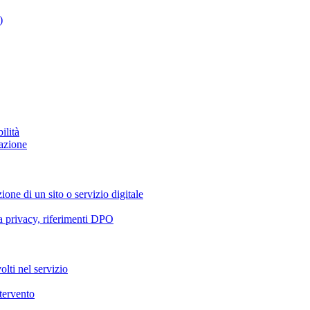
)
ilità
azione
ione di un sito o servizio digitale
va privacy, riferimenti DPO
olti nel servizio
ntervento