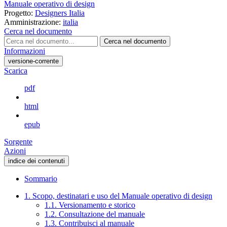
Manuale operativo di design
Progetto:
Designers Italia
Amministrazione:
italia
Cerca nel documento
Cerca nel documento
Informazioni
versione-corrente
Scarica
pdf
html
epub
Sorgente
Azioni
indice dei contenuti
Sommario
1. Scopo, destinatari e uso del Manuale operativo di design
1.1. Versionamento e storico
1.2. Consultazione del manuale
1.3. Contribuisci al manuale