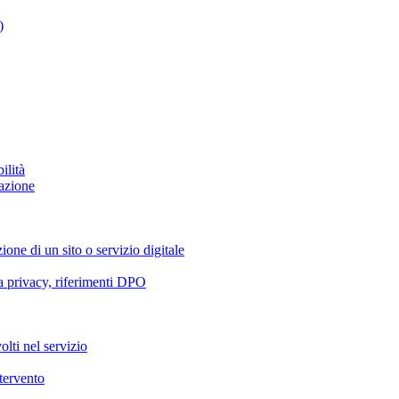
)
ilità
azione
ione di un sito o servizio digitale
va privacy, riferimenti DPO
olti nel servizio
ntervento