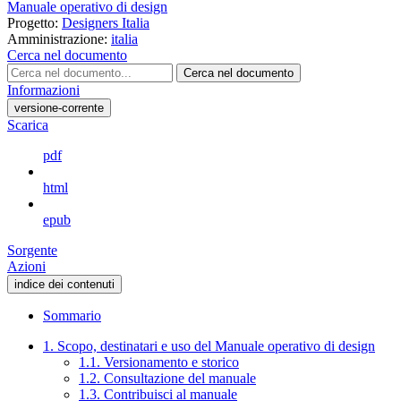
Manuale operativo di design
Progetto:
Designers Italia
Amministrazione:
italia
Cerca nel documento
Cerca nel documento
Informazioni
versione-corrente
Scarica
pdf
html
epub
Sorgente
Azioni
indice dei contenuti
Sommario
1. Scopo, destinatari e uso del Manuale operativo di design
1.1. Versionamento e storico
1.2. Consultazione del manuale
1.3. Contribuisci al manuale