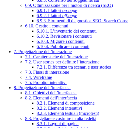
6.8.3. Consenso dei soggetti ritratti
6.9. Ottimizzazione per i motori di ricerca (SEO)
6.9.1. I fattori
on-page
6.9.2. I fattori
off-page
6.9.3. Strumenti di diagnostica SEO: Search Cons
6.10. Gestire i contenuti
6.10.1. L’inventario dei contenuti
6.10.2. Revisionare i contenuti
6.10.3. Migrare i contenuti
6.10.4. Pubblicare i contenuti
7. Progettazione dell’interazione
7.1. Caratteristiche dell’interazione
7.2. User stories per definire l’interazione
7.2.1. Differenza tra scenari e user stories
7.3. Flussi di interazione
7.4. Wireframe
7.5. Prototipi interattivi
8. Progettazione dell’interfaccia
8.1. Obiettivi dell’interfaccia
8.2. Elementi dell’interfaccia
8.2.1. Elementi di composizione
8.2.2. Elementi interattivi
8.2.3. Elementi testuali (microtesti)
8.3. Progettare e costruire in alta fedeltà
8.3.1. Layout di pagina