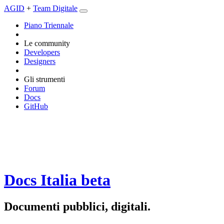
AGID
+
Team Digitale
Piano Triennale
Le community
Developers
Designers
Gli strumenti
Forum
Docs
GitHub
Docs Italia
beta
Documenti pubblici, digitali.