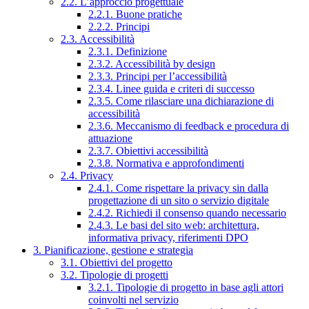
2.2. L’approccio progettuale
2.2.1. Buone pratiche
2.2.2. Principi
2.3. Accessibilità
2.3.1. Definizione
2.3.2. Accessibilità by design
2.3.3. Principi per l’accessibilità
2.3.4. Linee guida e criteri di successo
2.3.5. Come rilasciare una dichiarazione di
accessibilità
2.3.6. Meccanismo di feedback e procedura di
attuazione
2.3.7. Obiettivi accessibilità
2.3.8. Normativa e approfondimenti
2.4. Privacy
2.4.1. Come rispettare la privacy sin dalla
progettazione di un sito o servizio digitale
2.4.2. Richiedi il consenso quando necessario
2.4.3. Le basi del sito web: architettura,
informativa privacy, riferimenti DPO
3. Pianificazione, gestione e strategia
3.1. Obiettivi del progetto
3.2. Tipologie di progetti
3.2.1. Tipologie di progetto in base agli attori
coinvolti nel servizio