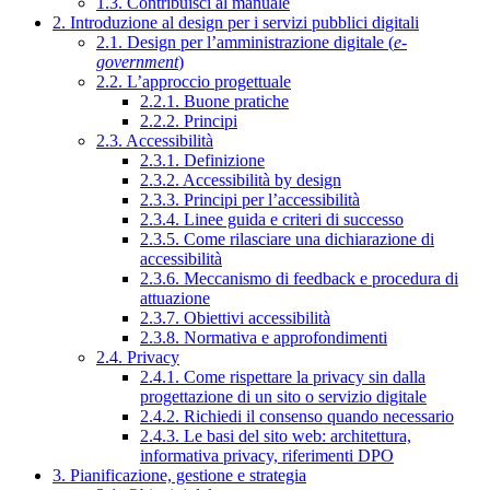
1.3. Contribuisci al manuale
2. Introduzione al design per i servizi pubblici digitali
2.1. Design per l’amministrazione digitale (
e-
government
)
2.2. L’approccio progettuale
2.2.1. Buone pratiche
2.2.2. Principi
2.3. Accessibilità
2.3.1. Definizione
2.3.2. Accessibilità by design
2.3.3. Principi per l’accessibilità
2.3.4. Linee guida e criteri di successo
2.3.5. Come rilasciare una dichiarazione di
accessibilità
2.3.6. Meccanismo di feedback e procedura di
attuazione
2.3.7. Obiettivi accessibilità
2.3.8. Normativa e approfondimenti
2.4. Privacy
2.4.1. Come rispettare la privacy sin dalla
progettazione di un sito o servizio digitale
2.4.2. Richiedi il consenso quando necessario
2.4.3. Le basi del sito web: architettura,
informativa privacy, riferimenti DPO
3. Pianificazione, gestione e strategia