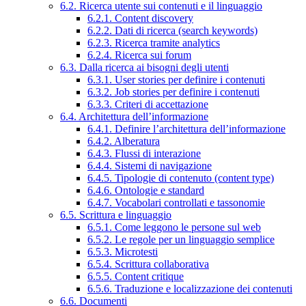
6.2. Ricerca utente sui contenuti e il linguaggio
6.2.1. Content discovery
6.2.2. Dati di ricerca (search keywords)
6.2.3. Ricerca tramite analytics
6.2.4. Ricerca sui forum
6.3. Dalla ricerca ai bisogni degli utenti
6.3.1. User stories per definire i contenuti
6.3.2. Job stories per definire i contenuti
6.3.3. Criteri di accettazione
6.4. Architettura dell’informazione
6.4.1. Definire l’architettura dell’informazione
6.4.2. Alberatura
6.4.3. Flussi di interazione
6.4.4. Sistemi di navigazione
6.4.5. Tipologie di contenuto (content type)
6.4.6. Ontologie e standard
6.4.7. Vocabolari controllati e tassonomie
6.5. Scrittura e linguaggio
6.5.1. Come leggono le persone sul web
6.5.2. Le regole per un linguaggio semplice
6.5.3. Microtesti
6.5.4. Scrittura collaborativa
6.5.5. Content critique
6.5.6. Traduzione e localizzazione dei contenuti
6.6. Documenti