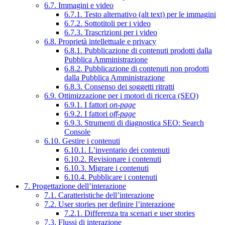
6.7. Immagini e video
6.7.1. Testo alternativo (alt text) per le immagini
6.7.2. Sottotitoli per i video
6.7.3. Trascrizioni per i video
6.8. Proprietà intellettuale e privacy
6.8.1. Pubblicazione di contenuti prodotti dalla
Pubblica Amministrazione
6.8.2. Pubblicazione di contenuti non prodotti
dalla Pubblica Amministrazione
6.8.3. Consenso dei soggetti ritratti
6.9. Ottimizzazione per i motori di ricerca (SEO)
6.9.1. I fattori
on-page
6.9.2. I fattori
off-page
6.9.3. Strumenti di diagnostica SEO: Search
Console
6.10. Gestire i contenuti
6.10.1. L’inventario dei contenuti
6.10.2. Revisionare i contenuti
6.10.3. Migrare i contenuti
6.10.4. Pubblicare i contenuti
7. Progettazione dell’interazione
7.1. Caratteristiche dell’interazione
7.2. User stories per definire l’interazione
7.2.1. Differenza tra scenari e user stories
7.3. Flussi di interazione