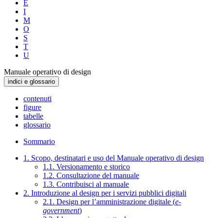
E
I
M
O
S
T
U
Manuale operativo di design
indici e glossario
contenuti
figure
tabelle
glossario
Sommario
1. Scopo, destinatari e uso del Manuale operativo di design
1.1. Versionamento e storico
1.2. Consultazione del manuale
1.3. Contribuisci al manuale
2. Introduzione al design per i servizi pubblici digitali
2.1. Design per l’amministrazione digitale (
e-
government
)