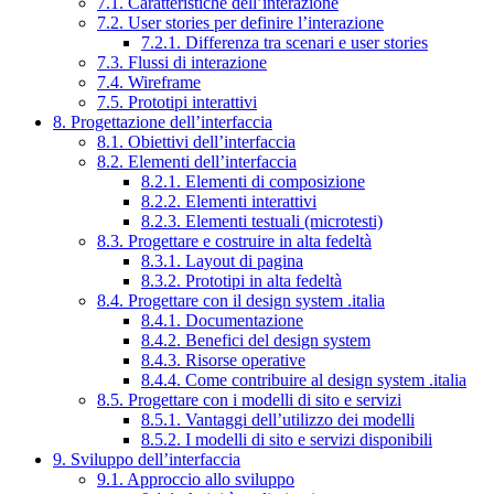
7.1. Caratteristiche dell’interazione
7.2. User stories per definire l’interazione
7.2.1. Differenza tra scenari e user stories
7.3. Flussi di interazione
7.4. Wireframe
7.5. Prototipi interattivi
8. Progettazione dell’interfaccia
8.1. Obiettivi dell’interfaccia
8.2. Elementi dell’interfaccia
8.2.1. Elementi di composizione
8.2.2. Elementi interattivi
8.2.3. Elementi testuali (microtesti)
8.3. Progettare e costruire in alta fedeltà
8.3.1. Layout di pagina
8.3.2. Prototipi in alta fedeltà
8.4. Progettare con il design system .italia
8.4.1. Documentazione
8.4.2. Benefici del design system
8.4.3. Risorse operative
8.4.4. Come contribuire al design system .italia
8.5. Progettare con i modelli di sito e servizi
8.5.1. Vantaggi dell’utilizzo dei modelli
8.5.2. I modelli di sito e servizi disponibili
9. Sviluppo dell’interfaccia
9.1. Approccio allo sviluppo