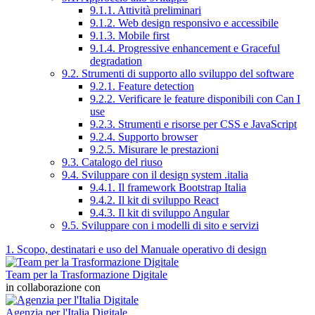
9.1.1. Attività preliminari
9.1.2. Web design responsivo e accessibile
9.1.3. Mobile first
9.1.4. Progressive enhancement e Graceful
degradation
9.2. Strumenti di supporto allo sviluppo del software
9.2.1. Feature detection
9.2.2. Verificare le feature disponibili con Can I
use
9.2.3. Strumenti e risorse per CSS e JavaScript
9.2.4. Supporto browser
9.2.5. Misurare le prestazioni
9.3. Catalogo del riuso
9.4. Sviluppare con il design system .italia
9.4.1. Il framework Bootstrap Italia
9.4.2. Il kit di sviluppo React
9.4.3. Il kit di sviluppo Angular
9.5. Sviluppare con i modelli di sito e servizi
1. Scopo, destinatari e uso del Manuale operativo di design
Team per la Trasformazione Digitale
in collaborazione con
Agenzia per l'Italia Digitale