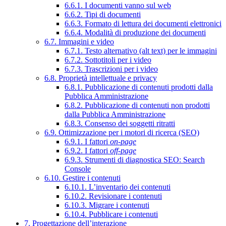
6.6.1. I documenti vanno sul web
6.6.2. Tipi di documenti
6.6.3. Formato di lettura dei documenti elettronici
6.6.4. Modalità di produzione dei documenti
6.7. Immagini e video
6.7.1. Testo alternativo (alt text) per le immagini
6.7.2. Sottotitoli per i video
6.7.3. Trascrizioni per i video
6.8. Proprietà intellettuale e privacy
6.8.1. Pubblicazione di contenuti prodotti dalla
Pubblica Amministrazione
6.8.2. Pubblicazione di contenuti non prodotti
dalla Pubblica Amministrazione
6.8.3. Consenso dei soggetti ritratti
6.9. Ottimizzazione per i motori di ricerca (SEO)
6.9.1. I fattori
on-page
6.9.2. I fattori
off-page
6.9.3. Strumenti di diagnostica SEO: Search
Console
6.10. Gestire i contenuti
6.10.1. L’inventario dei contenuti
6.10.2. Revisionare i contenuti
6.10.3. Migrare i contenuti
6.10.4. Pubblicare i contenuti
7. Progettazione dell’interazione