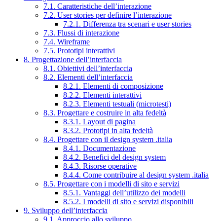
7.1. Caratteristiche dell’interazione
7.2. User stories per definire l’interazione
7.2.1. Differenza tra scenari e user stories
7.3. Flussi di interazione
7.4. Wireframe
7.5. Prototipi interattivi
8. Progettazione dell’interfaccia
8.1. Obiettivi dell’interfaccia
8.2. Elementi dell’interfaccia
8.2.1. Elementi di composizione
8.2.2. Elementi interattivi
8.2.3. Elementi testuali (microtesti)
8.3. Progettare e costruire in alta fedeltà
8.3.1. Layout di pagina
8.3.2. Prototipi in alta fedeltà
8.4. Progettare con il design system .italia
8.4.1. Documentazione
8.4.2. Benefici del design system
8.4.3. Risorse operative
8.4.4. Come contribuire al design system .italia
8.5. Progettare con i modelli di sito e servizi
8.5.1. Vantaggi dell’utilizzo dei modelli
8.5.2. I modelli di sito e servizi disponibili
9. Sviluppo dell’interfaccia
9.1. Approccio allo sviluppo