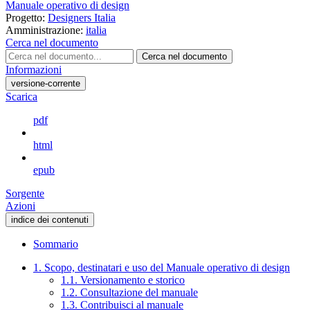
Manuale operativo di design
Progetto:
Designers Italia
Amministrazione:
italia
Cerca nel documento
Cerca nel documento
Informazioni
versione-corrente
Scarica
pdf
html
epub
Sorgente
Azioni
indice dei contenuti
Sommario
1. Scopo, destinatari e uso del Manuale operativo di design
1.1. Versionamento e storico
1.2. Consultazione del manuale
1.3. Contribuisci al manuale