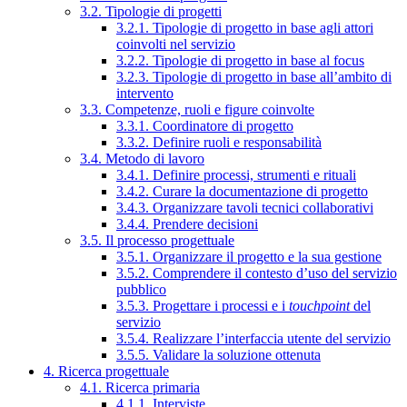
3.2. Tipologie di progetti
3.2.1. Tipologie di progetto in base agli attori
coinvolti nel servizio
3.2.2. Tipologie di progetto in base al focus
3.2.3. Tipologie di progetto in base all’ambito di
intervento
3.3. Competenze, ruoli e figure coinvolte
3.3.1. Coordinatore di progetto
3.3.2. Definire ruoli e responsabilità
3.4. Metodo di lavoro
3.4.1. Definire processi, strumenti e rituali
3.4.2. Curare la documentazione di progetto
3.4.3. Organizzare tavoli tecnici collaborativi
3.4.4. Prendere decisioni
3.5. Il processo progettuale
3.5.1. Organizzare il progetto e la sua gestione
3.5.2. Comprendere il contesto d’uso del servizio
pubblico
3.5.3. Progettare i processi e i
touchpoint
del
servizio
3.5.4. Realizzare l’interfaccia utente del servizio
3.5.5. Validare la soluzione ottenuta
4. Ricerca progettuale
4.1. Ricerca primaria
4.1.1. Interviste