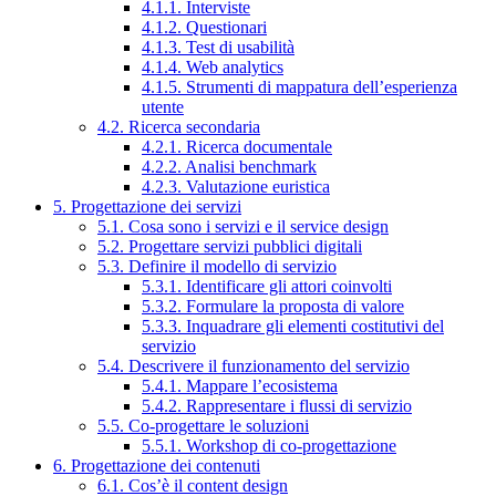
4.1.1. Interviste
4.1.2. Questionari
4.1.3. Test di usabilità
4.1.4. Web analytics
4.1.5. Strumenti di mappatura dell’esperienza
utente
4.2. Ricerca secondaria
4.2.1. Ricerca documentale
4.2.2. Analisi benchmark
4.2.3. Valutazione euristica
5. Progettazione dei servizi
5.1. Cosa sono i servizi e il service design
5.2. Progettare servizi pubblici digitali
5.3. Definire il modello di servizio
5.3.1. Identificare gli attori coinvolti
5.3.2. Formulare la proposta di valore
5.3.3. Inquadrare gli elementi costitutivi del
servizio
5.4. Descrivere il funzionamento del servizio
5.4.1. Mappare l’ecosistema
5.4.2. Rappresentare i flussi di servizio
5.5. Co-progettare le soluzioni
5.5.1. Workshop di co-progettazione
6. Progettazione dei contenuti
6.1. Cos’è il content design