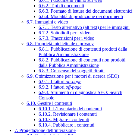
6.6.1. I documenti vanno sul web
6.6.2. Tipi di documenti
6.6.3. Formato di lettura dei documenti elettronici
6.6.4. Modalità di produzione dei documenti
6.7. Immagini e video
6.7.1. Testo alternativo (alt text) per le immagini
6.7.2. Sottotitoli per i video
6.7.3. Trascrizioni per i video
6.8. Proprietà intellettuale e privacy
6.8.1. Pubblicazione di contenuti prodotti dalla
Pubblica Amministrazione
6.8.2. Pubblicazione di contenuti non prodotti
dalla Pubblica Amministrazione
6.8.3. Consenso dei soggetti ritratti
6.9. Ottimizzazione per i motori di ricerca (SEO)
6.9.1. I fattori
on-page
6.9.2. I fattori
off-page
6.9.3. Strumenti di diagnostica SEO: Search
Console
6.10. Gestire i contenuti
6.10.1. L’inventario dei contenuti
6.10.2. Revisionare i contenuti
6.10.3. Migrare i contenuti
6.10.4. Pubblicare i contenuti
7. Progettazione dell’interazione