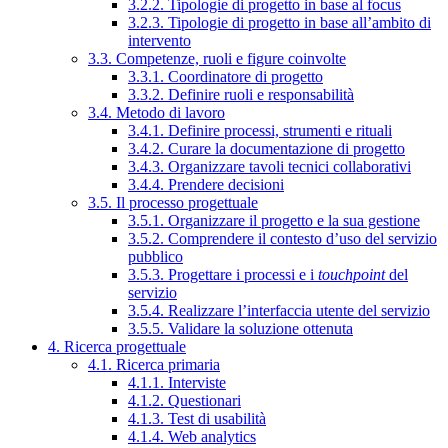
3.2.2. Tipologie di progetto in base al focus
3.2.3. Tipologie di progetto in base all’ambito di
intervento
3.3. Competenze, ruoli e figure coinvolte
3.3.1. Coordinatore di progetto
3.3.2. Definire ruoli e responsabilità
3.4. Metodo di lavoro
3.4.1. Definire processi, strumenti e rituali
3.4.2. Curare la documentazione di progetto
3.4.3. Organizzare tavoli tecnici collaborativi
3.4.4. Prendere decisioni
3.5. Il processo progettuale
3.5.1. Organizzare il progetto e la sua gestione
3.5.2. Comprendere il contesto d’uso del servizio
pubblico
3.5.3. Progettare i processi e i
touchpoint
del
servizio
3.5.4. Realizzare l’interfaccia utente del servizio
3.5.5. Validare la soluzione ottenuta
4. Ricerca progettuale
4.1. Ricerca primaria
4.1.1. Interviste
4.1.2. Questionari
4.1.3. Test di usabilità
4.1.4. Web analytics