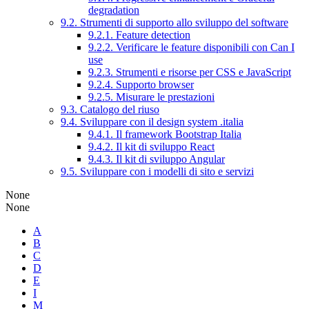
degradation
9.2. Strumenti di supporto allo sviluppo del software
9.2.1. Feature detection
9.2.2. Verificare le feature disponibili con Can I
use
9.2.3. Strumenti e risorse per CSS e JavaScript
9.2.4. Supporto browser
9.2.5. Misurare le prestazioni
9.3. Catalogo del riuso
9.4. Sviluppare con il design system .italia
9.4.1. Il framework Bootstrap Italia
9.4.2. Il kit di sviluppo React
9.4.3. Il kit di sviluppo Angular
9.5. Sviluppare con i modelli di sito e servizi
None
None
A
B
C
D
E
I
M