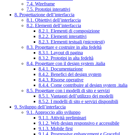
7.4. Wireframe
7.5. Prototipi interattivi
8. Progettazione dell’interfaccia
8.1. Obiettivi dell’interfaccia
8.2. Elementi dell’interfaccia
8.2.1. Elementi di composizione
8.2.2. Elementi interattivi
8.2.3. Elementi testuali (microtesti)
8.3. Progettare e costruire in alta fedeltà
8.3.1. Layout di pagina
8.3.2. Prototipi in alta fedeltà
8.4. Progettare con il design system .italia
8.4.1. Documentazione
8.4.2. Benefici del design system
8.4.3. Risorse operative
8.4.4. Come contribuire al design system .italia
8.5. Progettare con i modelli di sito e servizi
8.5.1. Vantaggi dell’utilizzo dei modelli
8.5.2. I modelli di sito e servizi disponibili
9. Sviluppo dell’interfaccia
9.1. Approccio allo sviluppo
9.1.1. Attività preliminari
9.1.2. Web design responsivo e accessibile
9.1.3. Mobile first
9.1.4. Progressive enhancement e Graceful