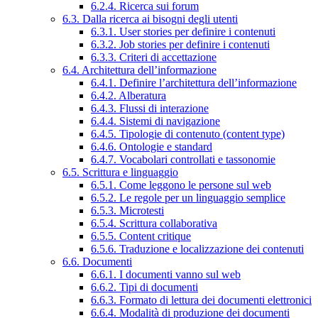
6.2.4. Ricerca sui forum
6.3. Dalla ricerca ai bisogni degli utenti
6.3.1. User stories per definire i contenuti
6.3.2. Job stories per definire i contenuti
6.3.3. Criteri di accettazione
6.4. Architettura dell’informazione
6.4.1. Definire l’architettura dell’informazione
6.4.2. Alberatura
6.4.3. Flussi di interazione
6.4.4. Sistemi di navigazione
6.4.5. Tipologie di contenuto (content type)
6.4.6. Ontologie e standard
6.4.7. Vocabolari controllati e tassonomie
6.5. Scrittura e linguaggio
6.5.1. Come leggono le persone sul web
6.5.2. Le regole per un linguaggio semplice
6.5.3. Microtesti
6.5.4. Scrittura collaborativa
6.5.5. Content critique
6.5.6. Traduzione e localizzazione dei contenuti
6.6. Documenti
6.6.1. I documenti vanno sul web
6.6.2. Tipi di documenti
6.6.3. Formato di lettura dei documenti elettronici
6.6.4. Modalità di produzione dei documenti