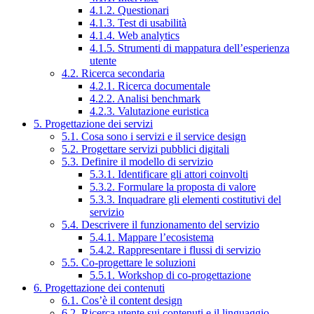
4.1.2. Questionari
4.1.3. Test di usabilità
4.1.4. Web analytics
4.1.5. Strumenti di mappatura dell’esperienza
utente
4.2. Ricerca secondaria
4.2.1. Ricerca documentale
4.2.2. Analisi benchmark
4.2.3. Valutazione euristica
5. Progettazione dei servizi
5.1. Cosa sono i servizi e il service design
5.2. Progettare servizi pubblici digitali
5.3. Definire il modello di servizio
5.3.1. Identificare gli attori coinvolti
5.3.2. Formulare la proposta di valore
5.3.3. Inquadrare gli elementi costitutivi del
servizio
5.4. Descrivere il funzionamento del servizio
5.4.1. Mappare l’ecosistema
5.4.2. Rappresentare i flussi di servizio
5.5. Co-progettare le soluzioni
5.5.1. Workshop di co-progettazione
6. Progettazione dei contenuti
6.1. Cos’è il content design
6.2. Ricerca utente sui contenuti e il linguaggio