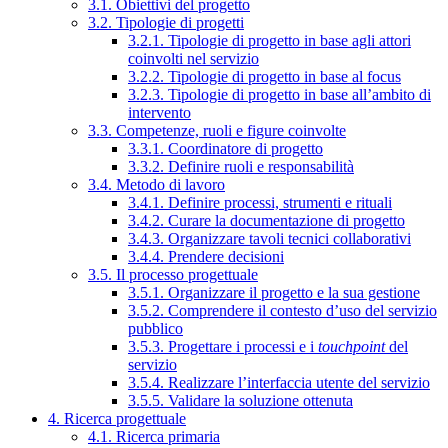
3.1. Obiettivi del progetto
3.2. Tipologie di progetti
3.2.1. Tipologie di progetto in base agli attori
coinvolti nel servizio
3.2.2. Tipologie di progetto in base al focus
3.2.3. Tipologie di progetto in base all’ambito di
intervento
3.3. Competenze, ruoli e figure coinvolte
3.3.1. Coordinatore di progetto
3.3.2. Definire ruoli e responsabilità
3.4. Metodo di lavoro
3.4.1. Definire processi, strumenti e rituali
3.4.2. Curare la documentazione di progetto
3.4.3. Organizzare tavoli tecnici collaborativi
3.4.4. Prendere decisioni
3.5. Il processo progettuale
3.5.1. Organizzare il progetto e la sua gestione
3.5.2. Comprendere il contesto d’uso del servizio
pubblico
3.5.3. Progettare i processi e i
touchpoint
del
servizio
3.5.4. Realizzare l’interfaccia utente del servizio
3.5.5. Validare la soluzione ottenuta
4. Ricerca progettuale
4.1. Ricerca primaria