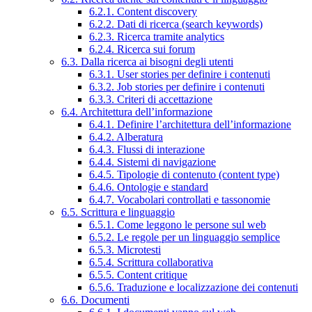
6.2.1. Content discovery
6.2.2. Dati di ricerca (search keywords)
6.2.3. Ricerca tramite analytics
6.2.4. Ricerca sui forum
6.3. Dalla ricerca ai bisogni degli utenti
6.3.1. User stories per definire i contenuti
6.3.2. Job stories per definire i contenuti
6.3.3. Criteri di accettazione
6.4. Architettura dell’informazione
6.4.1. Definire l’architettura dell’informazione
6.4.2. Alberatura
6.4.3. Flussi di interazione
6.4.4. Sistemi di navigazione
6.4.5. Tipologie di contenuto (content type)
6.4.6. Ontologie e standard
6.4.7. Vocabolari controllati e tassonomie
6.5. Scrittura e linguaggio
6.5.1. Come leggono le persone sul web
6.5.2. Le regole per un linguaggio semplice
6.5.3. Microtesti
6.5.4. Scrittura collaborativa
6.5.5. Content critique
6.5.6. Traduzione e localizzazione dei contenuti
6.6. Documenti