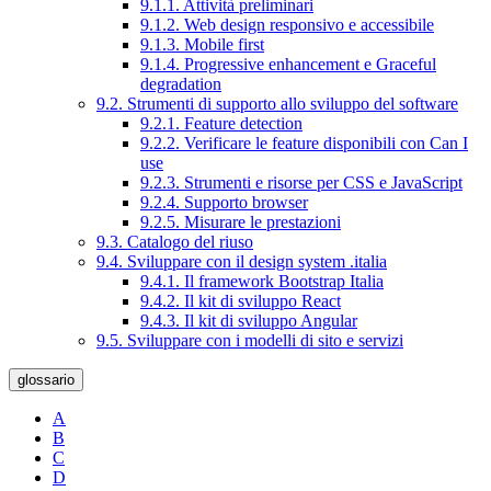
9.1.1. Attività preliminari
9.1.2. Web design responsivo e accessibile
9.1.3. Mobile first
9.1.4. Progressive enhancement e Graceful
degradation
9.2. Strumenti di supporto allo sviluppo del software
9.2.1. Feature detection
9.2.2. Verificare le feature disponibili con Can I
use
9.2.3. Strumenti e risorse per CSS e JavaScript
9.2.4. Supporto browser
9.2.5. Misurare le prestazioni
9.3. Catalogo del riuso
9.4. Sviluppare con il design system .italia
9.4.1. Il framework Bootstrap Italia
9.4.2. Il kit di sviluppo React
9.4.3. Il kit di sviluppo Angular
9.5. Sviluppare con i modelli di sito e servizi
glossario
A
B
C
D