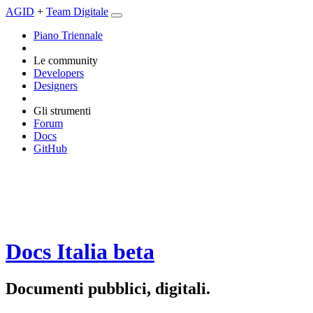
AGID
+
Team Digitale
Piano Triennale
Le community
Developers
Designers
Gli strumenti
Forum
Docs
GitHub
Docs Italia
beta
Documenti pubblici, digitali.