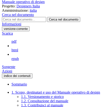
Manuale operativo di design
Progetto:
Designers Italia
Amministrazione:
italia
Cerca nel documento
Cerca nel documento
Informazioni
versione-corrente
Scarica
pdf
html
epub
Sorgente
Azioni
indice dei contenuti
Sommario
1. Scopo, destinatari e uso del Manuale operativo di design
1.1. Versionamento e storico
1.2. Consultazione del manuale
1.3. Contribuisci al manuale