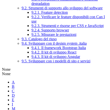
degradation
9.2. Strumenti di supporto allo sviluppo del software
9.2.1. Feature detection
9.2.2. Verificare le feature disponibili con Can I
use
9.2.3. Strumenti e risorse per CSS e JavaScript
9.2.4. Supporto browser
9.2.5. Misurare le prestazioni
9.3. Catalogo del riuso
9.4. Sviluppare con il design system .italia
9.4.1. Il framework Bootstrap Italia
9.4.2. Il kit di sviluppo React
9.4.3. Il kit di sviluppo Angular
9.5. Sviluppare con i modelli di sito e servizi
None
None
A
B
C
D
E
I
M