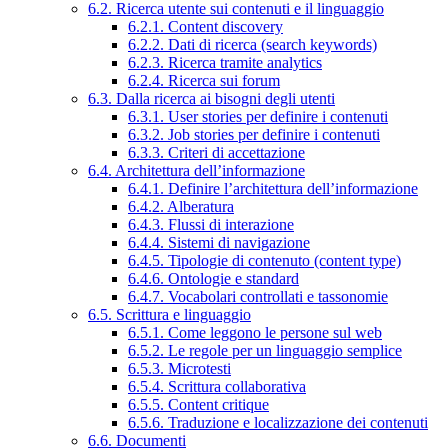
6.2. Ricerca utente sui contenuti e il linguaggio
6.2.1. Content discovery
6.2.2. Dati di ricerca (search keywords)
6.2.3. Ricerca tramite analytics
6.2.4. Ricerca sui forum
6.3. Dalla ricerca ai bisogni degli utenti
6.3.1. User stories per definire i contenuti
6.3.2. Job stories per definire i contenuti
6.3.3. Criteri di accettazione
6.4. Architettura dell’informazione
6.4.1. Definire l’architettura dell’informazione
6.4.2. Alberatura
6.4.3. Flussi di interazione
6.4.4. Sistemi di navigazione
6.4.5. Tipologie di contenuto (content type)
6.4.6. Ontologie e standard
6.4.7. Vocabolari controllati e tassonomie
6.5. Scrittura e linguaggio
6.5.1. Come leggono le persone sul web
6.5.2. Le regole per un linguaggio semplice
6.5.3. Microtesti
6.5.4. Scrittura collaborativa
6.5.5. Content critique
6.5.6. Traduzione e localizzazione dei contenuti
6.6. Documenti