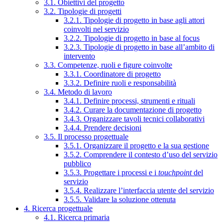
3.1. Obiettivi del progetto
3.2. Tipologie di progetti
3.2.1. Tipologie di progetto in base agli attori
coinvolti nel servizio
3.2.2. Tipologie di progetto in base al focus
3.2.3. Tipologie di progetto in base all’ambito di
intervento
3.3. Competenze, ruoli e figure coinvolte
3.3.1. Coordinatore di progetto
3.3.2. Definire ruoli e responsabilità
3.4. Metodo di lavoro
3.4.1. Definire processi, strumenti e rituali
3.4.2. Curare la documentazione di progetto
3.4.3. Organizzare tavoli tecnici collaborativi
3.4.4. Prendere decisioni
3.5. Il processo progettuale
3.5.1. Organizzare il progetto e la sua gestione
3.5.2. Comprendere il contesto d’uso del servizio
pubblico
3.5.3. Progettare i processi e i
touchpoint
del
servizio
3.5.4. Realizzare l’interfaccia utente del servizio
3.5.5. Validare la soluzione ottenuta
4. Ricerca progettuale
4.1. Ricerca primaria