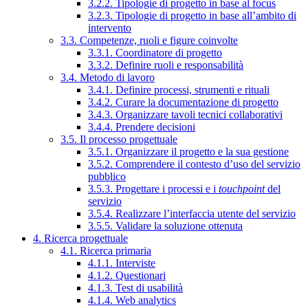
3.2.2. Tipologie di progetto in base al focus
3.2.3. Tipologie di progetto in base all’ambito di
intervento
3.3. Competenze, ruoli e figure coinvolte
3.3.1. Coordinatore di progetto
3.3.2. Definire ruoli e responsabilità
3.4. Metodo di lavoro
3.4.1. Definire processi, strumenti e rituali
3.4.2. Curare la documentazione di progetto
3.4.3. Organizzare tavoli tecnici collaborativi
3.4.4. Prendere decisioni
3.5. Il processo progettuale
3.5.1. Organizzare il progetto e la sua gestione
3.5.2. Comprendere il contesto d’uso del servizio
pubblico
3.5.3. Progettare i processi e i
touchpoint
del
servizio
3.5.4. Realizzare l’interfaccia utente del servizio
3.5.5. Validare la soluzione ottenuta
4. Ricerca progettuale
4.1. Ricerca primaria
4.1.1. Interviste
4.1.2. Questionari
4.1.3. Test di usabilità
4.1.4. Web analytics