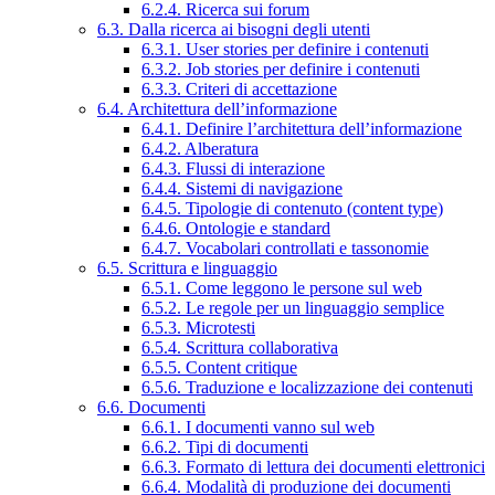
6.2.4. Ricerca sui forum
6.3. Dalla ricerca ai bisogni degli utenti
6.3.1. User stories per definire i contenuti
6.3.2. Job stories per definire i contenuti
6.3.3. Criteri di accettazione
6.4. Architettura dell’informazione
6.4.1. Definire l’architettura dell’informazione
6.4.2. Alberatura
6.4.3. Flussi di interazione
6.4.4. Sistemi di navigazione
6.4.5. Tipologie di contenuto (content type)
6.4.6. Ontologie e standard
6.4.7. Vocabolari controllati e tassonomie
6.5. Scrittura e linguaggio
6.5.1. Come leggono le persone sul web
6.5.2. Le regole per un linguaggio semplice
6.5.3. Microtesti
6.5.4. Scrittura collaborativa
6.5.5. Content critique
6.5.6. Traduzione e localizzazione dei contenuti
6.6. Documenti
6.6.1. I documenti vanno sul web
6.6.2. Tipi di documenti
6.6.3. Formato di lettura dei documenti elettronici
6.6.4. Modalità di produzione dei documenti