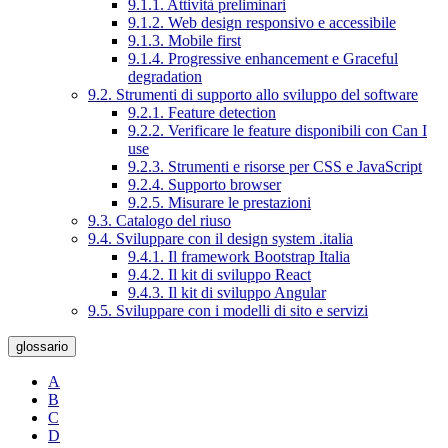
9.1.1. Attività preliminari
9.1.2. Web design responsivo e accessibile
9.1.3. Mobile first
9.1.4. Progressive enhancement e Graceful
degradation
9.2. Strumenti di supporto allo sviluppo del software
9.2.1. Feature detection
9.2.2. Verificare le feature disponibili con Can I
use
9.2.3. Strumenti e risorse per CSS e JavaScript
9.2.4. Supporto browser
9.2.5. Misurare le prestazioni
9.3. Catalogo del riuso
9.4. Sviluppare con il design system .italia
9.4.1. Il framework Bootstrap Italia
9.4.2. Il kit di sviluppo React
9.4.3. Il kit di sviluppo Angular
9.5. Sviluppare con i modelli di sito e servizi
glossario
A
B
C
D