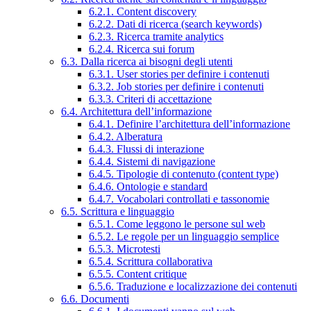
6.2.1. Content discovery
6.2.2. Dati di ricerca (search keywords)
6.2.3. Ricerca tramite analytics
6.2.4. Ricerca sui forum
6.3. Dalla ricerca ai bisogni degli utenti
6.3.1. User stories per definire i contenuti
6.3.2. Job stories per definire i contenuti
6.3.3. Criteri di accettazione
6.4. Architettura dell’informazione
6.4.1. Definire l’architettura dell’informazione
6.4.2. Alberatura
6.4.3. Flussi di interazione
6.4.4. Sistemi di navigazione
6.4.5. Tipologie di contenuto (content type)
6.4.6. Ontologie e standard
6.4.7. Vocabolari controllati e tassonomie
6.5. Scrittura e linguaggio
6.5.1. Come leggono le persone sul web
6.5.2. Le regole per un linguaggio semplice
6.5.3. Microtesti
6.5.4. Scrittura collaborativa
6.5.5. Content critique
6.5.6. Traduzione e localizzazione dei contenuti
6.6. Documenti