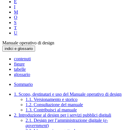
E
I
M
O
S
T
U
Manuale operativo di design
indici e glossario
contenuti
figure
tabelle
glossario
Sommario
1. Scopo, destinatari e uso del Manuale operativo di design
1.1. Versionamento e storico
1.2. Consultazione del manuale
1.3. Contribuisci al manuale
2. Introduzione al design per i servizi pubblici digitali
2.1. Design per l’amministrazione digitale (
e-
government
)