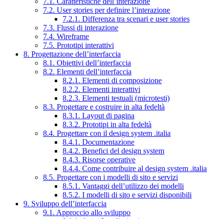
7.1. Caratteristiche dell’interazione
7.2. User stories per definire l’interazione
7.2.1. Differenza tra scenari e user stories
7.3. Flussi di interazione
7.4. Wireframe
7.5. Prototipi interattivi
8. Progettazione dell’interfaccia
8.1. Obiettivi dell’interfaccia
8.2. Elementi dell’interfaccia
8.2.1. Elementi di composizione
8.2.2. Elementi interattivi
8.2.3. Elementi testuali (microtesti)
8.3. Progettare e costruire in alta fedeltà
8.3.1. Layout di pagina
8.3.2. Prototipi in alta fedeltà
8.4. Progettare con il design system .italia
8.4.1. Documentazione
8.4.2. Benefici del design system
8.4.3. Risorse operative
8.4.4. Come contribuire al design system .italia
8.5. Progettare con i modelli di sito e servizi
8.5.1. Vantaggi dell’utilizzo dei modelli
8.5.2. I modelli di sito e servizi disponibili
9. Sviluppo dell’interfaccia
9.1. Approccio allo sviluppo