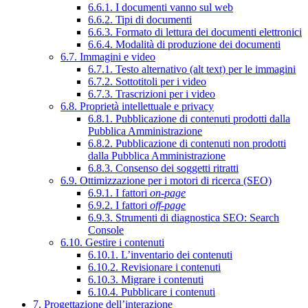
6.6.1. I documenti vanno sul web
6.6.2. Tipi di documenti
6.6.3. Formato di lettura dei documenti elettronici
6.6.4. Modalità di produzione dei documenti
6.7. Immagini e video
6.7.1. Testo alternativo (alt text) per le immagini
6.7.2. Sottotitoli per i video
6.7.3. Trascrizioni per i video
6.8. Proprietà intellettuale e privacy
6.8.1. Pubblicazione di contenuti prodotti dalla
Pubblica Amministrazione
6.8.2. Pubblicazione di contenuti non prodotti
dalla Pubblica Amministrazione
6.8.3. Consenso dei soggetti ritratti
6.9. Ottimizzazione per i motori di ricerca (SEO)
6.9.1. I fattori
on-page
6.9.2. I fattori
off-page
6.9.3. Strumenti di diagnostica SEO: Search
Console
6.10. Gestire i contenuti
6.10.1. L’inventario dei contenuti
6.10.2. Revisionare i contenuti
6.10.3. Migrare i contenuti
6.10.4. Pubblicare i contenuti
7. Progettazione dell’interazione