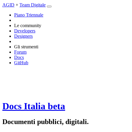
AGID
+
Team Digitale
Piano Triennale
Le community
Developers
Designers
Gli strumenti
Forum
Docs
GitHub
Docs Italia
beta
Documenti pubblici, digitali.