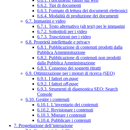
6.6.1. I documenti vanno sul web
6.6.2. Tipi di documenti
6.6.3. Formato di lettura dei documenti elettronici
6.6.4. Modalità di produzione dei documenti
6.7. Immagini e video
6.7.1. Testo alternativo (alt text) per le immagini
6.7.2. Sottotitoli per i video
6.7.3. Trascrizioni per i video
6.8. Proprietà intellettuale e privacy
6.8.1. Pubblicazione di contenuti prodotti dalla
Pubblica Amministrazione
6.8.2. Pubblicazione di contenuti non prodotti
dalla Pubblica Amministrazione
6.8.3. Consenso dei soggetti ritratti
6.9. Ottimizzazione per i motori di ricerca (SEO)
6.9.1. I fattori
on-page
6.9.2. I fattori
off-page
6.9.3. Strumenti di diagnostica SEO: Search
Console
6.10. Gestire i contenuti
6.10.1. L’inventario dei contenuti
6.10.2. Revisionare i contenuti
6.10.3. Migrare i contenuti
6.10.4. Pubblicare i contenuti
7. Progettazione dell’interazione