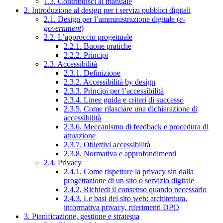
1.3. Contribuisci al manuale
2. Introduzione al design per i servizi pubblici digitali
2.1. Design per l’amministrazione digitale (
e-
government
)
2.2. L’approccio progettuale
2.2.1. Buone pratiche
2.2.2. Principi
2.3. Accessibilità
2.3.1. Definizione
2.3.2. Accessibilità by design
2.3.3. Principi per l’accessibilità
2.3.4. Linee guida e criteri di successo
2.3.5. Come rilasciare una dichiarazione di
accessibilità
2.3.6. Meccanismo di feedback e procedura di
attuazione
2.3.7. Obiettivi accessibilità
2.3.8. Normativa e approfondimenti
2.4. Privacy
2.4.1. Come rispettare la privacy sin dalla
progettazione di un sito o servizio digitale
2.4.2. Richiedi il consenso quando necessario
2.4.3. Le basi del sito web: architettura,
informativa privacy, riferimenti DPO
3. Pianificazione, gestione e strategia