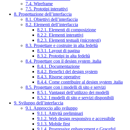
7.4. Wireframe
7.5. Prototipi interattivi
8. Progettazione dell’interfaccia
8.1. Obiettivi dell’interfaccia
8.2. Elementi dell’interfaccia
8.2.1. Elementi di composizione
8.2.2. Elementi interattivi
8.2.3. Elementi testuali (microtesti)
8.3. Progettare e costruire in alta fedeltà
8.3.1. Layout di pagina
8.3.2. Prototipi in alta fedeltà
8.4. Progettare con il design system .italia
8.4.1. Documentazione
8.4.2. Benefici del design system
8.4.3. Risorse operative
8.4.4. Come contribuire al design system .italia
8.5. Progettare con i modelli di sito e servizi
8.5.1. Vantaggi dell’utilizzo dei modelli
8.5.2. I modelli di sito e servizi disponibili
9. Sviluppo dell’interfaccia
9.1. Approccio allo sviluppo
9.1.1. Attività preliminari
9.1.2. Web design responsivo e accessibile
9.1.3. Mobile first
9.1.4. Progressive enhancement e Graceful