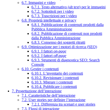
6.7. Immagini e video
6.7.1. Testo alternativo (alt text) per le immagini
6.7.2. Sottotitoli per i video
6.7.3. Trascrizioni per i video
6.8. Proprietà intellettuale e privacy
6.8.1. Pubblicazione di contenuti prodotti dalla
Pubblica Amministrazione
6.8.2. Pubblicazione di contenuti non prodotti
dalla Pubblica Amministrazione
6.8.3. Consenso dei soggetti ritratti
6.9. Ottimizzazione per i motori di ricerca (SEO)
6.9.1. I fattori
on-page
6.9.2. I fattori
off-page
6.9.3. Strumenti di diagnostica SEO: Search
Console
6.10. Gestire i contenuti
6.10.1. L’inventario dei contenuti
6.10.2. Revisionare i contenuti
6.10.3. Migrare i contenuti
6.10.4. Pubblicare i contenuti
7. Progettazione dell’interazione
7.1. Caratteristiche dell’interazione
7.2. User stories per definire l’interazione
7.2.1. Differenza tra scenari e user stories
7.3. Flussi di interazione