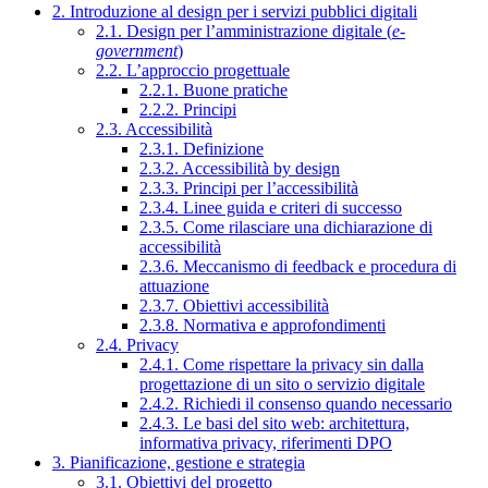
2. Introduzione al design per i servizi pubblici digitali
2.1. Design per l’amministrazione digitale (
e-
government
)
2.2. L’approccio progettuale
2.2.1. Buone pratiche
2.2.2. Principi
2.3. Accessibilità
2.3.1. Definizione
2.3.2. Accessibilità by design
2.3.3. Principi per l’accessibilità
2.3.4. Linee guida e criteri di successo
2.3.5. Come rilasciare una dichiarazione di
accessibilità
2.3.6. Meccanismo di feedback e procedura di
attuazione
2.3.7. Obiettivi accessibilità
2.3.8. Normativa e approfondimenti
2.4. Privacy
2.4.1. Come rispettare la privacy sin dalla
progettazione di un sito o servizio digitale
2.4.2. Richiedi il consenso quando necessario
2.4.3. Le basi del sito web: architettura,
informativa privacy, riferimenti DPO
3. Pianificazione, gestione e strategia
3.1. Obiettivi del progetto