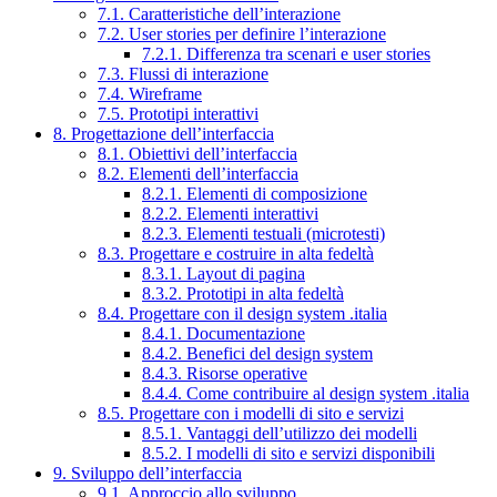
7.1. Caratteristiche dell’interazione
7.2. User stories per definire l’interazione
7.2.1. Differenza tra scenari e user stories
7.3. Flussi di interazione
7.4. Wireframe
7.5. Prototipi interattivi
8. Progettazione dell’interfaccia
8.1. Obiettivi dell’interfaccia
8.2. Elementi dell’interfaccia
8.2.1. Elementi di composizione
8.2.2. Elementi interattivi
8.2.3. Elementi testuali (microtesti)
8.3. Progettare e costruire in alta fedeltà
8.3.1. Layout di pagina
8.3.2. Prototipi in alta fedeltà
8.4. Progettare con il design system .italia
8.4.1. Documentazione
8.4.2. Benefici del design system
8.4.3. Risorse operative
8.4.4. Come contribuire al design system .italia
8.5. Progettare con i modelli di sito e servizi
8.5.1. Vantaggi dell’utilizzo dei modelli
8.5.2. I modelli di sito e servizi disponibili
9. Sviluppo dell’interfaccia
9.1. Approccio allo sviluppo