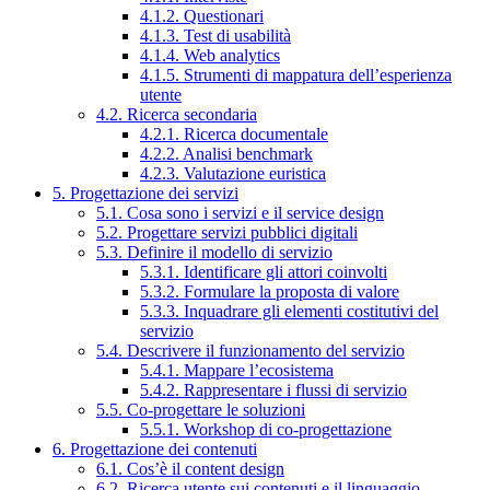
4.1.2. Questionari
4.1.3. Test di usabilità
4.1.4. Web analytics
4.1.5. Strumenti di mappatura dell’esperienza
utente
4.2. Ricerca secondaria
4.2.1. Ricerca documentale
4.2.2. Analisi benchmark
4.2.3. Valutazione euristica
5. Progettazione dei servizi
5.1. Cosa sono i servizi e il service design
5.2. Progettare servizi pubblici digitali
5.3. Definire il modello di servizio
5.3.1. Identificare gli attori coinvolti
5.3.2. Formulare la proposta di valore
5.3.3. Inquadrare gli elementi costitutivi del
servizio
5.4. Descrivere il funzionamento del servizio
5.4.1. Mappare l’ecosistema
5.4.2. Rappresentare i flussi di servizio
5.5. Co-progettare le soluzioni
5.5.1. Workshop di co-progettazione
6. Progettazione dei contenuti
6.1. Cos’è il content design
6.2. Ricerca utente sui contenuti e il linguaggio