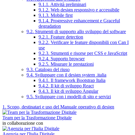
9.1.1. Attività preliminari
9.1.2. Web design responsivo e accessibile
9.1.3. Mobile first
9.1.4. Progressive enhancement e Graceful
degradation
9.2. Strumenti di supporto allo sviluppo del software
9.2.1. Feature detection
9.2.2. Verificare le feature disponibili con Can I
use
9.2.3. Strumenti e risorse per CSS e JavaScript
9.2.4. Supporto browser
9.2.5. Misurare le prestazioni
9.3. Catalogo del riuso
9.4. Sviluppare con il design system .italia
9.4.1. Il framework Bootstrap Italia
9.4.2. Il kit di sviluppo React
9.4.3. Il kit di sviluppo Angular
9.5. Sviluppare con i modelli di sito e servizi
1. Scopo, destinatari e uso del Manuale operativo di design
Team per la Trasformazione Digitale
in collaborazione con
Agenzia per l'Italia Digitale