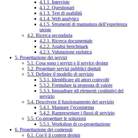
4.1.1. Interviste
4.1.2. Questionari
4.1.3. Test di usabilità
4.1.4. Web analytics
4.1.5. Strumenti di mappatura dell’esperienza
utente
4.2. Ricerca secondaria
4.2.1. Ricerca documentale
4.2.2. Analisi benchmark
4.2.3. Valutazione euristica
5. Progettazione dei servizi
5.1. Cosa sono i servizi e il service design
5.2. Progettare servizi pubblici digitali
5.3. Definire il modello di servizio
5.3.1. Identificare gli attori coinvolti
5.3.2. Formulare la proposta di valore
5.3.3. Inquadrare gli elementi costitutivi del
servizio
5.4. Descrivere il funzionamento del servizio
5.4.1. Mappare l’ecosistema
5.4.2. Rappresentare i flussi di servizio
5.5. Co-progettare le soluzioni
5.5.1. Workshop di co-progettazione
6. Progettazione dei contenuti
6.1. Cos’è il content design