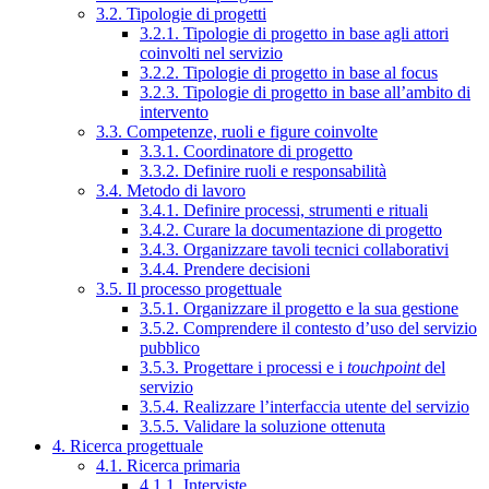
3.2. Tipologie di progetti
3.2.1. Tipologie di progetto in base agli attori
coinvolti nel servizio
3.2.2. Tipologie di progetto in base al focus
3.2.3. Tipologie di progetto in base all’ambito di
intervento
3.3. Competenze, ruoli e figure coinvolte
3.3.1. Coordinatore di progetto
3.3.2. Definire ruoli e responsabilità
3.4. Metodo di lavoro
3.4.1. Definire processi, strumenti e rituali
3.4.2. Curare la documentazione di progetto
3.4.3. Organizzare tavoli tecnici collaborativi
3.4.4. Prendere decisioni
3.5. Il processo progettuale
3.5.1. Organizzare il progetto e la sua gestione
3.5.2. Comprendere il contesto d’uso del servizio
pubblico
3.5.3. Progettare i processi e i
touchpoint
del
servizio
3.5.4. Realizzare l’interfaccia utente del servizio
3.5.5. Validare la soluzione ottenuta
4. Ricerca progettuale
4.1. Ricerca primaria
4.1.1. Interviste