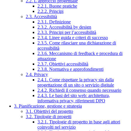
2.2. L’approccio progettuale
2.2.1. Buone pratiche
2.2.2. Principi
2.3. Accessibilità
2.3.1. Definizione
2.3.2. Accessibilità by design
2.3.3. Principi per l’accessibilità
2.3.4. Linee guida e criteri di successo
2.3.5. Come rilasciare una dichiarazione di
accessibilità
2.3.6. Meccanismo di feedback e procedura di
attuazione
2.3.7. Obiettivi accessibilità
2.3.8. Normativa e approfondimenti
2.4. Privacy
2.4.1. Come rispettare la privacy sin dalla
progettazione di un sito o servizio digitale
2.4.2. Richiedi il consenso quando necessario
2.4.3. Le basi del sito web: architettura,
informativa privacy, riferimenti DPO
3. Pianificazione, gestione e strategia
3.1. Obiettivi del progetto
3.2. Tipologie di progetti
3.2.1. Tipologie di progetto in base agli attori
coinvolti nel servizio