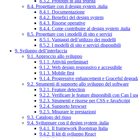
8.3.2. Prototipi in alta fedeltà
8.4. Progettare con il design system .italia
8.4.1. Documentazione
8.4.2. Benefici del design system
8.4.3. Risorse operative
8.4.4. Come contribuire al design system .italia
8.5. Progettare con i modelli di sito e servizi
8.5.1. Vantaggi dell’utilizzo dei modelli
8.5.2. I modelli di sito e servizi disponibili
9. Sviluppo dell’interfaccia
9.1. Approccio allo sviluppo
9.1.1. Attività preliminari
9.1.2. Web design responsivo e accessibile
9.1.3. Mobile first
9.1.4. Progressive enhancement e Graceful degrad
9.2. Strumenti di supporto allo sviluppo del software
9.2.1. Feature detection
9.2.2. Verificare le feature disponibili con Can I us
9.2.3. Strumenti e risorse per CSS e JavaScript
9.2.4. Supporto browser
9.2.5. Misurare le prestazioni
9.3. Catalogo del riuso
9.4. Sviluppare con il design system .italia
9.4.1. Il framework Bootstrap Italia
9.4.2. Il kit di sviluppo React