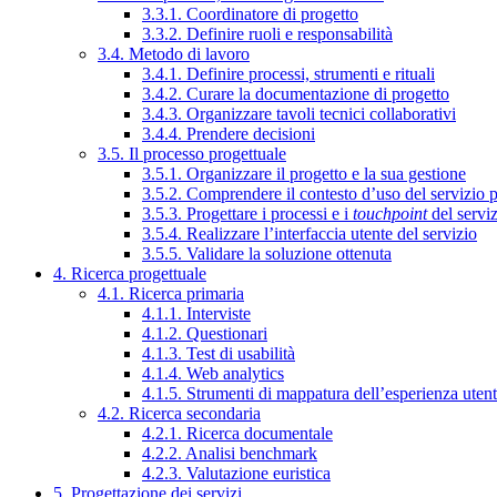
3.3.1. Coordinatore di progetto
3.3.2. Definire ruoli e responsabilità
3.4. Metodo di lavoro
3.4.1. Definire processi, strumenti e rituali
3.4.2. Curare la documentazione di progetto
3.4.3. Organizzare tavoli tecnici collaborativi
3.4.4. Prendere decisioni
3.5. Il processo progettuale
3.5.1. Organizzare il progetto e la sua gestione
3.5.2. Comprendere il contesto d’uso del servizio 
3.5.3. Progettare i processi e i
touchpoint
del servi
3.5.4. Realizzare l’interfaccia utente del servizio
3.5.5. Validare la soluzione ottenuta
4. Ricerca progettuale
4.1. Ricerca primaria
4.1.1. Interviste
4.1.2. Questionari
4.1.3. Test di usabilità
4.1.4. Web analytics
4.1.5. Strumenti di mappatura dell’esperienza uten
4.2. Ricerca secondaria
4.2.1. Ricerca documentale
4.2.2. Analisi benchmark
4.2.3. Valutazione euristica
5. Progettazione dei servizi