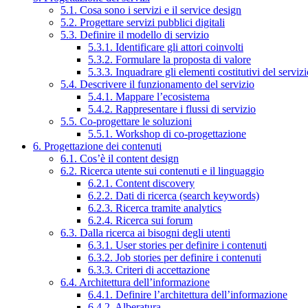
5.1. Cosa sono i servizi e il service design
5.2. Progettare servizi pubblici digitali
5.3. Definire il modello di servizio
5.3.1. Identificare gli attori coinvolti
5.3.2. Formulare la proposta di valore
5.3.3. Inquadrare gli elementi costitutivi del serviz
5.4. Descrivere il funzionamento del servizio
5.4.1. Mappare l’ecosistema
5.4.2. Rappresentare i flussi di servizio
5.5. Co-progettare le soluzioni
5.5.1. Workshop di co-progettazione
6. Progettazione dei contenuti
6.1. Cos’è il content design
6.2. Ricerca utente sui contenuti e il linguaggio
6.2.1. Content discovery
6.2.2. Dati di ricerca (search keywords)
6.2.3. Ricerca tramite analytics
6.2.4. Ricerca sui forum
6.3. Dalla ricerca ai bisogni degli utenti
6.3.1. User stories per definire i contenuti
6.3.2. Job stories per definire i contenuti
6.3.3. Criteri di accettazione
6.4. Architettura dell’informazione
6.4.1. Definire l’architettura dell’informazione
6.4.2. Alberatura