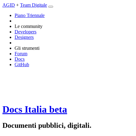
AGID
+
Team Digitale
Piano Triennale
Le community
Developers
Designers
Gli strumenti
Forum
Docs
GitHub
Docs Italia
beta
Documenti pubblici, digitali.