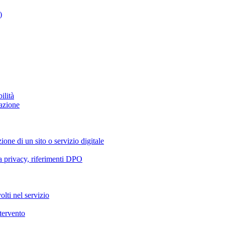
)
ilità
azione
ione di un sito o servizio digitale
va privacy, riferimenti DPO
olti nel servizio
ntervento