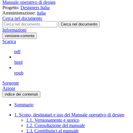
Manuale operativo di design
Progetto:
Designers Italia
Amministrazione:
italia
Cerca nel documento
Cerca nel documento
Informazioni
versione-corrente
Scarica
pdf
html
epub
Sorgente
Azioni
indice dei contenuti
Sommario
1. Scopo, destinatari e uso del Manuale operativo di design
1.1. Versionamento e storico
1.2. Consultazione del manuale
1.3. Contribuisci al manuale