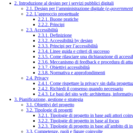
2. Introduzione al design per i servizi pubblici digitali
2.1. Design per l’amministrazione digitale (
e-government
2.2. L’approccio progettuale
2.2.1. Buone pratiche
2.2.2. Principi
2.3. Accessibilità
2.3.1. Definizione
2.3.2. Accessibilità by design
2.3.3. Principi per l’accessibilità
2.3.4. Linee guida e criteri di successo
2.3.5. Come rilasciare una dichiarazione di accessib
2.3.6. Meccanismo di feedback e procedura di attu
2.3.7. Obiettivi accessibilità
2.3.8. Normativa e approfondimenti
2.4. Privacy
2.4.1. Come rispettare la privacy sin dalla progettaz
2.4.2. Richiedi il consenso quando necessario
2.4.3. Le basi del sito web: architettura, informati
3. Pianificazione, gestione e strategia
3.1. Obiettivi del progetto
3.2. Tipologie di progetti
3.2.1. Tipologie di progetto in base agli attori coinv
3.2.2. Tipologie di progetto in base al focus
3.2.3. Tipologie di progetto in base all’ambito di i
3.3. Competenze, ruoli e figure coinvolte