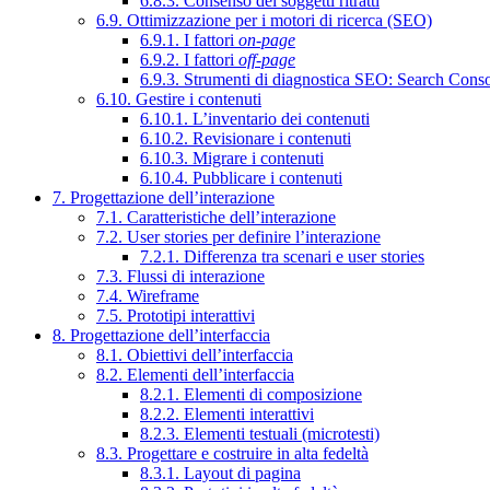
6.8.3. Consenso dei soggetti ritratti
6.9. Ottimizzazione per i motori di ricerca (SEO)
6.9.1. I fattori
on-page
6.9.2. I fattori
off-page
6.9.3. Strumenti di diagnostica SEO: Search Cons
6.10. Gestire i contenuti
6.10.1. L’inventario dei contenuti
6.10.2. Revisionare i contenuti
6.10.3. Migrare i contenuti
6.10.4. Pubblicare i contenuti
7. Progettazione dell’interazione
7.1. Caratteristiche dell’interazione
7.2. User stories per definire l’interazione
7.2.1. Differenza tra scenari e user stories
7.3. Flussi di interazione
7.4. Wireframe
7.5. Prototipi interattivi
8. Progettazione dell’interfaccia
8.1. Obiettivi dell’interfaccia
8.2. Elementi dell’interfaccia
8.2.1. Elementi di composizione
8.2.2. Elementi interattivi
8.2.3. Elementi testuali (microtesti)
8.3. Progettare e costruire in alta fedeltà
8.3.1. Layout di pagina