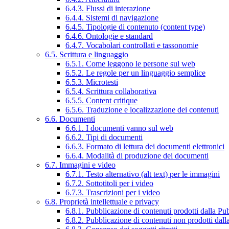
6.4.3. Flussi di interazione
6.4.4. Sistemi di navigazione
6.4.5. Tipologie di contenuto (content type)
6.4.6. Ontologie e standard
6.4.7. Vocabolari controllati e tassonomie
6.5. Scrittura e linguaggio
6.5.1. Come leggono le persone sul web
6.5.2. Le regole per un linguaggio semplice
6.5.3. Microtesti
6.5.4. Scrittura collaborativa
6.5.5. Content critique
6.5.6. Traduzione e localizzazione dei contenuti
6.6. Documenti
6.6.1. I documenti vanno sul web
6.6.2. Tipi di documenti
6.6.3. Formato di lettura dei documenti elettronici
6.6.4. Modalità di produzione dei documenti
6.7. Immagini e video
6.7.1. Testo alternativo (alt text) per le immagini
6.7.2. Sottotitoli per i video
6.7.3. Trascrizioni per i video
6.8. Proprietà intellettuale e privacy
6.8.1. Pubblicazione di contenuti prodotti dalla P
6.8.2. Pubblicazione di contenuti non prodotti dal