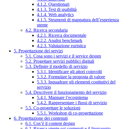
4.1.2. Questionari
4.1.3. Test di usabilità
4.1.4. Web analytics
4.1.5. Strumenti di mappatura dell’esperienza
utente
4.2. Ricerca secondaria
4.2.1. Ricerca documentale
4.2.2. Analisi benchmark
4.2.3. Valutazione euristica
5. Progettazione dei servizi
5.1. Cosa sono i servizi e il service design
5.2. Progettare servizi pubblici digitali
5.3. Definire il modello di servizio
5.3.1. Identificare gli attori coinvolti
5.3.2. Formulare la proposta di valore
5.3.3. Inquadrare gli elementi costitutivi del
servizio
5.4. Descrivere il funzionamento del servizio
5.4.1. Mappare l’ecosistema
5.4.2. Rappresentare i flussi di servizio
5.5. Co-progettare le soluzioni
5.5.1. Workshop di co-progettazione
6. Progettazione dei contenuti
6.1. Cos’è il content design
6.2. Ricerca utente sui contenuti e il linguaggio