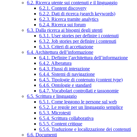
6.2. Ricerca utente sui contenuti e il linguaggio
6.2.1. Content discovery
6.2.2. Dati di ricerca (search keywords)
6.2.3. Ricerca tramite analytics
6.2.4. Ricerca sui forum
6.3. Dalla ricerca ai bisogni degli utenti
6.3.1. User stories per definire i contenuti
6.3.2. Job stories per definire i contenuti
6.3.3. Criteri di accettazione
6.4. Architettura dell’informazione
6.4.1. Definire l’architettura dell’informazione
6.4.2. Alberatura
6.4.3. Flussi di interazione
6.4.4. Sistemi di navigazione
6.4.5. Tipologie di contenuto (content type)
6.4.6. Ontologie e standard
6.4.7. Vocabolari controllati e tassonomie
6.5. Scrittura e linguaggio
6.5.1. Come leggono le persone sul web
6.5.2. Le regole per un linguaggio semplice
6.5.3. Microtesti
6.5.4. Scrittura collaborativa
6.5.5. Content critique
6.5.6. Traduzione e localizzazione dei contenuti
6.6. Documenti