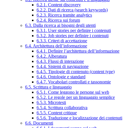
6.2.1. Content discovery
6.2.2. Dati di ricerca (search keywords)
6.2.3. Ricerca tramite analytics
6.2.4. Ricerca sui forum
6.3. Dalla ricerca ai bisogni degli utenti
6.3.1. User stories per definire i contenuti
6.3.2. Job stories per definire i contenuti
6.3.3. Criteri di accettazione
6.4. Architettura dell’informazione
6.4.1. Definire l’architettura dell’informazione
6.4.2. Alberatura
6.4.3. Flussi di interazione
6.4.4. Sistemi di navigazione
6.4.5. Tipologie di contenuto (content type)
6.4.6. Ontologie e standard
6.4.7. Vocabolari controllati e tassonomie
6.5. Scrittura e linguaggio
6.5.1. Come leggono le persone sul web
6.5.2. Le regole per un linguaggio semplice
6.5.3. Microtesti
6.5.4. Scrittura collaborativa
6.5.5. Content critique
6.5.6. Traduzione e localizzazione dei contenuti
6.6. Documenti