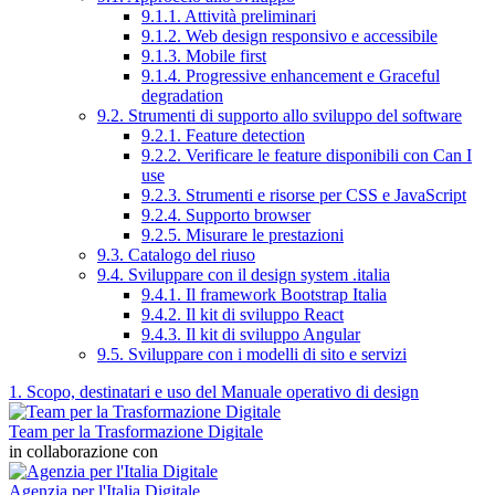
9.1.1. Attività preliminari
9.1.2. Web design responsivo e accessibile
9.1.3. Mobile first
9.1.4. Progressive enhancement e Graceful
degradation
9.2. Strumenti di supporto allo sviluppo del software
9.2.1. Feature detection
9.2.2. Verificare le feature disponibili con Can I
use
9.2.3. Strumenti e risorse per CSS e JavaScript
9.2.4. Supporto browser
9.2.5. Misurare le prestazioni
9.3. Catalogo del riuso
9.4. Sviluppare con il design system .italia
9.4.1. Il framework Bootstrap Italia
9.4.2. Il kit di sviluppo React
9.4.3. Il kit di sviluppo Angular
9.5. Sviluppare con i modelli di sito e servizi
1. Scopo, destinatari e uso del Manuale operativo di design
Team per la Trasformazione Digitale
in collaborazione con
Agenzia per l'Italia Digitale