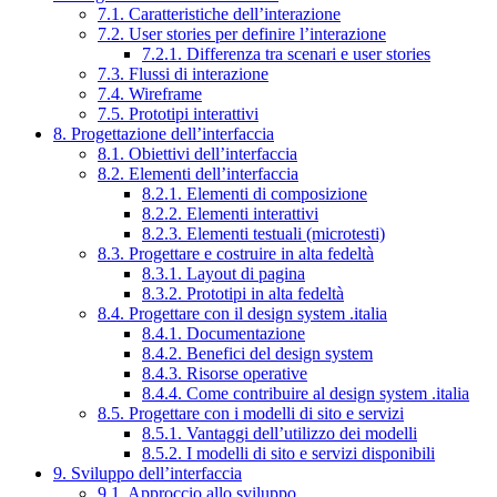
7.1. Caratteristiche dell’interazione
7.2. User stories per definire l’interazione
7.2.1. Differenza tra scenari e user stories
7.3. Flussi di interazione
7.4. Wireframe
7.5. Prototipi interattivi
8. Progettazione dell’interfaccia
8.1. Obiettivi dell’interfaccia
8.2. Elementi dell’interfaccia
8.2.1. Elementi di composizione
8.2.2. Elementi interattivi
8.2.3. Elementi testuali (microtesti)
8.3. Progettare e costruire in alta fedeltà
8.3.1. Layout di pagina
8.3.2. Prototipi in alta fedeltà
8.4. Progettare con il design system .italia
8.4.1. Documentazione
8.4.2. Benefici del design system
8.4.3. Risorse operative
8.4.4. Come contribuire al design system .italia
8.5. Progettare con i modelli di sito e servizi
8.5.1. Vantaggi dell’utilizzo dei modelli
8.5.2. I modelli di sito e servizi disponibili
9. Sviluppo dell’interfaccia
9.1. Approccio allo sviluppo