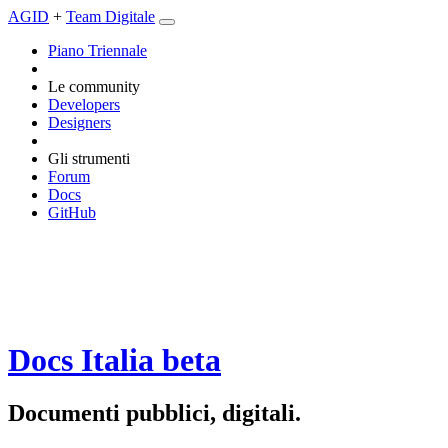
AGID
+
Team Digitale
Piano Triennale
Le community
Developers
Designers
Gli strumenti
Forum
Docs
GitHub
Docs Italia
beta
Documenti pubblici, digitali.