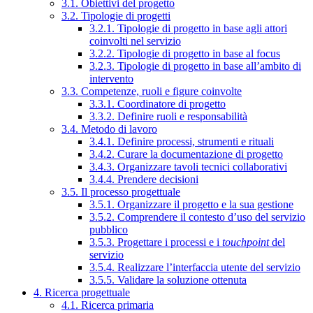
3.1. Obiettivi del progetto
3.2. Tipologie di progetti
3.2.1. Tipologie di progetto in base agli attori
coinvolti nel servizio
3.2.2. Tipologie di progetto in base al focus
3.2.3. Tipologie di progetto in base all’ambito di
intervento
3.3. Competenze, ruoli e figure coinvolte
3.3.1. Coordinatore di progetto
3.3.2. Definire ruoli e responsabilità
3.4. Metodo di lavoro
3.4.1. Definire processi, strumenti e rituali
3.4.2. Curare la documentazione di progetto
3.4.3. Organizzare tavoli tecnici collaborativi
3.4.4. Prendere decisioni
3.5. Il processo progettuale
3.5.1. Organizzare il progetto e la sua gestione
3.5.2. Comprendere il contesto d’uso del servizio
pubblico
3.5.3. Progettare i processi e i
touchpoint
del
servizio
3.5.4. Realizzare l’interfaccia utente del servizio
3.5.5. Validare la soluzione ottenuta
4. Ricerca progettuale
4.1. Ricerca primaria