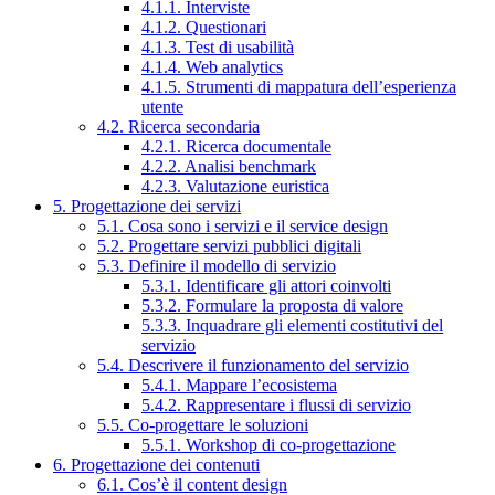
4.1.1. Interviste
4.1.2. Questionari
4.1.3. Test di usabilità
4.1.4. Web analytics
4.1.5. Strumenti di mappatura dell’esperienza
utente
4.2. Ricerca secondaria
4.2.1. Ricerca documentale
4.2.2. Analisi benchmark
4.2.3. Valutazione euristica
5. Progettazione dei servizi
5.1. Cosa sono i servizi e il service design
5.2. Progettare servizi pubblici digitali
5.3. Definire il modello di servizio
5.3.1. Identificare gli attori coinvolti
5.3.2. Formulare la proposta di valore
5.3.3. Inquadrare gli elementi costitutivi del
servizio
5.4. Descrivere il funzionamento del servizio
5.4.1. Mappare l’ecosistema
5.4.2. Rappresentare i flussi di servizio
5.5. Co-progettare le soluzioni
5.5.1. Workshop di co-progettazione
6. Progettazione dei contenuti
6.1. Cos’è il content design