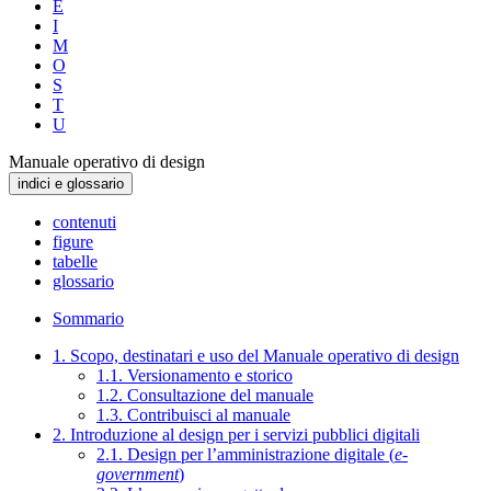
E
I
M
O
S
T
U
Manuale operativo di design
indici e glossario
contenuti
figure
tabelle
glossario
Sommario
1. Scopo, destinatari e uso del Manuale operativo di design
1.1. Versionamento e storico
1.2. Consultazione del manuale
1.3. Contribuisci al manuale
2. Introduzione al design per i servizi pubblici digitali
2.1. Design per l’amministrazione digitale (
e-
government
)