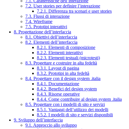
7.1. Caratteristiche dell’interazione
7.2. User stories per definire l’interazione
7.2.1. Differenza tra scenari e user stories
7.3. Flussi di interazione
7.4. Wireframe
7.5. Prototipi interattivi
8. Progettazione dell’interfaccia
8.1. Obiettivi dell’interfaccia
8.2. Elementi dell’interfaccia
8.2.1. Elementi di composizione
8.2.2. Elementi interattivi
8.2.3. Elementi testuali (microtesti)
8.3. Progettare e costruire in alta fedeltà
8.3.1. Layout di pagina
8.3.2. Prototipi in alta fedeltà
8.4. Progettare con il design system .italia
8.4.1. Documentazione
8.4.2. Benefici del design system
8.4.3. Risorse operative
8.4.4. Come contribuire al design system .italia
8.5. Progettare con i modelli di sito e servizi
8.5.1. Vantaggi dell’utilizzo dei modelli
8.5.2. I modelli di sito e servizi disponibili
9. Sviluppo dell’interfaccia
9.1. Approccio allo sviluppo