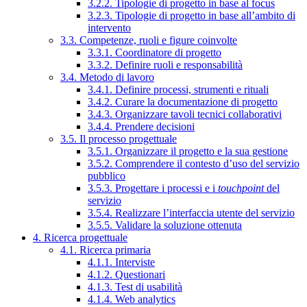
3.2.2. Tipologie di progetto in base al focus
3.2.3. Tipologie di progetto in base all’ambito di
intervento
3.3. Competenze, ruoli e figure coinvolte
3.3.1. Coordinatore di progetto
3.3.2. Definire ruoli e responsabilità
3.4. Metodo di lavoro
3.4.1. Definire processi, strumenti e rituali
3.4.2. Curare la documentazione di progetto
3.4.3. Organizzare tavoli tecnici collaborativi
3.4.4. Prendere decisioni
3.5. Il processo progettuale
3.5.1. Organizzare il progetto e la sua gestione
3.5.2. Comprendere il contesto d’uso del servizio
pubblico
3.5.3. Progettare i processi e i
touchpoint
del
servizio
3.5.4. Realizzare l’interfaccia utente del servizio
3.5.5. Validare la soluzione ottenuta
4. Ricerca progettuale
4.1. Ricerca primaria
4.1.1. Interviste
4.1.2. Questionari
4.1.3. Test di usabilità
4.1.4. Web analytics