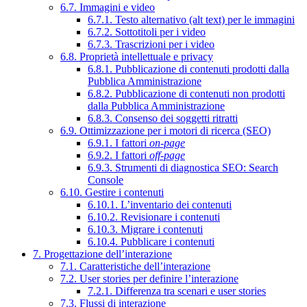
6.7. Immagini e video
6.7.1. Testo alternativo (alt text) per le immagini
6.7.2. Sottotitoli per i video
6.7.3. Trascrizioni per i video
6.8. Proprietà intellettuale e privacy
6.8.1. Pubblicazione di contenuti prodotti dalla
Pubblica Amministrazione
6.8.2. Pubblicazione di contenuti non prodotti
dalla Pubblica Amministrazione
6.8.3. Consenso dei soggetti ritratti
6.9. Ottimizzazione per i motori di ricerca (SEO)
6.9.1. I fattori
on-page
6.9.2. I fattori
off-page
6.9.3. Strumenti di diagnostica SEO: Search
Console
6.10. Gestire i contenuti
6.10.1. L’inventario dei contenuti
6.10.2. Revisionare i contenuti
6.10.3. Migrare i contenuti
6.10.4. Pubblicare i contenuti
7. Progettazione dell’interazione
7.1. Caratteristiche dell’interazione
7.2. User stories per definire l’interazione
7.2.1. Differenza tra scenari e user stories
7.3. Flussi di interazione