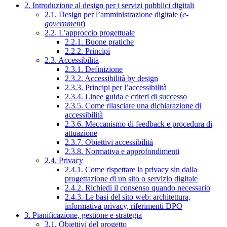
2. Introduzione al design per i servizi pubblici digitali
2.1. Design per l’amministrazione digitale (
e-
government
)
2.2. L’approccio progettuale
2.2.1. Buone pratiche
2.2.2. Principi
2.3. Accessibilità
2.3.1. Definizione
2.3.2. Accessibilità by design
2.3.3. Principi per l’accessibilità
2.3.4. Linee guida e criteri di successo
2.3.5. Come rilasciare una dichiarazione di
accessibilità
2.3.6. Meccanismo di feedback e procedura di
attuazione
2.3.7. Obiettivi accessibilità
2.3.8. Normativa e approfondimenti
2.4. Privacy
2.4.1. Come rispettare la privacy sin dalla
progettazione di un sito o servizio digitale
2.4.2. Richiedi il consenso quando necessario
2.4.3. Le basi del sito web: architettura,
informativa privacy, riferimenti DPO
3. Pianificazione, gestione e strategia
3.1. Obiettivi del progetto