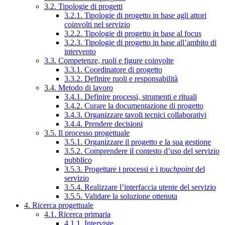
3.2. Tipologie di progetti
3.2.1. Tipologie di progetto in base agli attori
coinvolti nel servizio
3.2.2. Tipologie di progetto in base al focus
3.2.3. Tipologie di progetto in base all’ambito di
intervento
3.3. Competenze, ruoli e figure coinvolte
3.3.1. Coordinatore di progetto
3.3.2. Definire ruoli e responsabilità
3.4. Metodo di lavoro
3.4.1. Definire processi, strumenti e rituali
3.4.2. Curare la documentazione di progetto
3.4.3. Organizzare tavoli tecnici collaborativi
3.4.4. Prendere decisioni
3.5. Il processo progettuale
3.5.1. Organizzare il progetto e la sua gestione
3.5.2. Comprendere il contesto d’uso del servizio
pubblico
3.5.3. Progettare i processi e i
touchpoint
del
servizio
3.5.4. Realizzare l’interfaccia utente del servizio
3.5.5. Validare la soluzione ottenuta
4. Ricerca progettuale
4.1. Ricerca primaria
4.1.1. Interviste