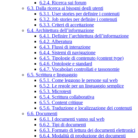
6.2.4. Ricerca sui forum
6.3. Dalla ricerca ai bisogni degli utenti
6.3.1. User stories per definire i contenuti
6.3.2. Job stories per definire i contenuti
6.3.3. Criteri di accettazione
6.4. Architettura dell’informazione
6.4.1. Definire l’architettura dell’informazione
6.4.2. Alberatura
6.4.3. Flussi di interazione
6.4.4. Sistemi di navigazione
6.4.5. Tipologie di contenuto (content type)
6.4.6. Ontologie e standard
6.4.7. Vocabolari controllati e tassonomie
6.5. Scrittura e linguaggio
6.5.1. Come leggono le persone sul web
6.5.2. Le regole per un linguaggio semplice
6.5.3. Microtesti
6.5.4. Scrittura collaborativa
6.5.5. Content critique
6.5.6. Traduzione e localizzazione dei contenuti
6.6. Documenti
6.6.1. I documenti vanno sul web
6.6.2. Tipi di documenti
6.6.3. Formato di lettura dei documenti elettronici
6.6.4. Modalità di produzione dei documenti