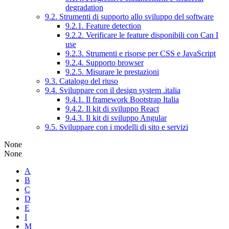
degradation
9.2. Strumenti di supporto allo sviluppo del software
9.2.1. Feature detection
9.2.2. Verificare le feature disponibili con Can I
use
9.2.3. Strumenti e risorse per CSS e JavaScript
9.2.4. Supporto browser
9.2.5. Misurare le prestazioni
9.3. Catalogo del riuso
9.4. Sviluppare con il design system .italia
9.4.1. Il framework Bootstrap Italia
9.4.2. Il kit di sviluppo React
9.4.3. Il kit di sviluppo Angular
9.5. Sviluppare con i modelli di sito e servizi
None
None
A
B
C
D
E
I
M