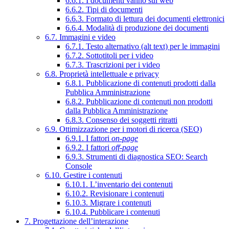
6.6.1. I documenti vanno sul web
6.6.2. Tipi di documenti
6.6.3. Formato di lettura dei documenti elettronici
6.6.4. Modalità di produzione dei documenti
6.7. Immagini e video
6.7.1. Testo alternativo (alt text) per le immagini
6.7.2. Sottotitoli per i video
6.7.3. Trascrizioni per i video
6.8. Proprietà intellettuale e privacy
6.8.1. Pubblicazione di contenuti prodotti dalla
Pubblica Amministrazione
6.8.2. Pubblicazione di contenuti non prodotti
dalla Pubblica Amministrazione
6.8.3. Consenso dei soggetti ritratti
6.9. Ottimizzazione per i motori di ricerca (SEO)
6.9.1. I fattori
on-page
6.9.2. I fattori
off-page
6.9.3. Strumenti di diagnostica SEO: Search
Console
6.10. Gestire i contenuti
6.10.1. L’inventario dei contenuti
6.10.2. Revisionare i contenuti
6.10.3. Migrare i contenuti
6.10.4. Pubblicare i contenuti
7. Progettazione dell’interazione