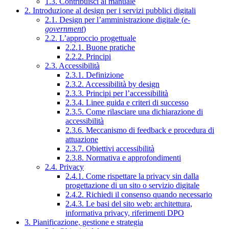
1.3. Contribuisci al manuale
2. Introduzione al design per i servizi pubblici digitali
2.1. Design per l’amministrazione digitale (
e-
government
)
2.2. L’approccio progettuale
2.2.1. Buone pratiche
2.2.2. Principi
2.3. Accessibilità
2.3.1. Definizione
2.3.2. Accessibilità by design
2.3.3. Principi per l’accessibilità
2.3.4. Linee guida e criteri di successo
2.3.5. Come rilasciare una dichiarazione di
accessibilità
2.3.6. Meccanismo di feedback e procedura di
attuazione
2.3.7. Obiettivi accessibilità
2.3.8. Normativa e approfondimenti
2.4. Privacy
2.4.1. Come rispettare la privacy sin dalla
progettazione di un sito o servizio digitale
2.4.2. Richiedi il consenso quando necessario
2.4.3. Le basi del sito web: architettura,
informativa privacy, riferimenti DPO
3. Pianificazione, gestione e strategia