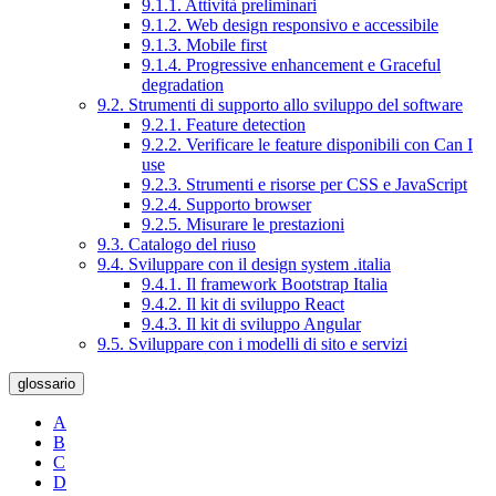
9.1.1. Attività preliminari
9.1.2. Web design responsivo e accessibile
9.1.3. Mobile first
9.1.4. Progressive enhancement e Graceful
degradation
9.2. Strumenti di supporto allo sviluppo del software
9.2.1. Feature detection
9.2.2. Verificare le feature disponibili con Can I
use
9.2.3. Strumenti e risorse per CSS e JavaScript
9.2.4. Supporto browser
9.2.5. Misurare le prestazioni
9.3. Catalogo del riuso
9.4. Sviluppare con il design system .italia
9.4.1. Il framework Bootstrap Italia
9.4.2. Il kit di sviluppo React
9.4.3. Il kit di sviluppo Angular
9.5. Sviluppare con i modelli di sito e servizi
glossario
A
B
C
D