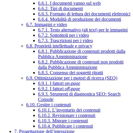
6.6.1. I documenti vanno sul web
6.6.2. Tipi di documenti
6.6.3. Formato di lettura dei documenti elettronici
6.6.4. Modalità di produzione dei documenti
6.7. Immagini e video
6.7.1. Testo alternativo (alt text) per le immagini
6.7.2. Sottotitoli per i video
6.7.3. Trascrizioni per i video
6.8. Proprietà intellettuale e privacy
6.8.1. Pubblicazione di contenuti prodotti dalla
Pubblica Amministrazione
6.8.2. Pubblicazione di contenuti non prodotti
dalla Pubblica Amministrazione
6.8.3. Consenso dei soggetti ritratti
6.9. Ottimizzazione per i motori di ricerca (SEO)
6.9.1. I fattori
on-page
6.9.2. I fattori
off-page
6.9.3. Strumenti di diagnostica SEO: Search
Console
6.10. Gestire i contenuti
6.10.1. L’inventario dei contenuti
6.10.2. Revisionare i contenuti
6.10.3. Migrare i contenuti
6.10.4. Pubblicare i contenuti
7. Progettazione dell’interazione