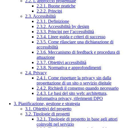
2.2. L’approccio progettuale
2.2.1. Buone pratiche
2.2.2. Principi
2.3. Accessibilità
2.3.1. Definizione
2.3.2. Accessibilità by design
2.3.3. Principi per l’accessibilità
2.3.4. Linee guida e criteri di successo
2.3.5. Come rilasciare una dichiarazione di
accessibilità
2.3.6. Meccanismo di feedback e procedura di
attuazione
2.3.7. Obiettivi accessibilità
2.3.8. Normativa e approfondimenti
2.4. Privacy
2.4.1. Come rispettare la privacy sin dalla
progettazione di un sito o servizio digitale
2.4.2. Richiedi il consenso quando necessario
2.4.3. Le basi del sito web: architettura,
informativa privacy, riferimenti DPO
3. Pianificazione, gestione e strategia
3.1. Obiettivi del progetto
3.2. Tipologie di progetti
3.2.1. Tipologie di progetto in base agli attori
coinvolti nel servizio