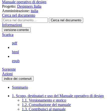
Manuale operativo di design
Progetto:
Designers Italia
Amministrazione:
italia
Cerca nel documento
Cerca nel documento
Informazioni
versione-corrente
Scarica
pdf
html
epub
Sorgente
Azioni
indice dei contenuti
Sommario
1. Scopo, destinatari e uso del Manuale operativo di design
1.1. Versionamento e storico
1.2. Consultazione del manuale
1.3. Contribuisci al manuale