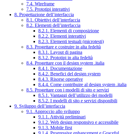
7.4. Wireframe
7.5. Prototipi interattivi
8. Progettazione dell’interfaccia
8.1. Obiettivi dell’interfaccia
8.2. Elementi dell’interfaccia
8.2.1. Elementi di composizione
8.2.2. Elementi interattivi
8.2.3. Elementi testuali (microtesti)
8.3. Progettare e costruire in alta fedeltà
8.3.1. Layout di pagina
8.3.2. Prototipi in alta fedeltà
8.4. Progettare con il design system .italia
8.4.1. Documentazione
8.4.2. Benefici del design system
8.4.3. Risorse operative
8.4.4. Come contribuire al design system .italia
8.5. Progettare con i modelli di sito e servizi
8.5.1. Vantaggi dell’utilizzo dei modelli
8.5.2. I modelli di sito e servizi disponibili
9. Sviluppo dell’interfaccia
9.1. Approccio allo sviluppo
9.1.1. Attività preliminari
9.1.2. Web design responsivo e accessibile
9.1.3. Mobile first
9.1.4. Progressive enhancement e Graceful