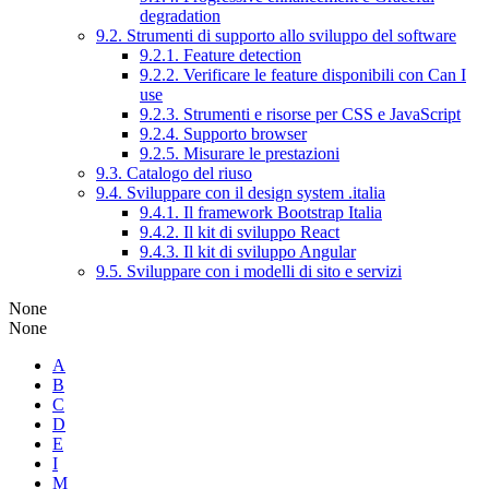
degradation
9.2. Strumenti di supporto allo sviluppo del software
9.2.1. Feature detection
9.2.2. Verificare le feature disponibili con Can I
use
9.2.3. Strumenti e risorse per CSS e JavaScript
9.2.4. Supporto browser
9.2.5. Misurare le prestazioni
9.3. Catalogo del riuso
9.4. Sviluppare con il design system .italia
9.4.1. Il framework Bootstrap Italia
9.4.2. Il kit di sviluppo React
9.4.3. Il kit di sviluppo Angular
9.5. Sviluppare con i modelli di sito e servizi
None
None
A
B
C
D
E
I
M