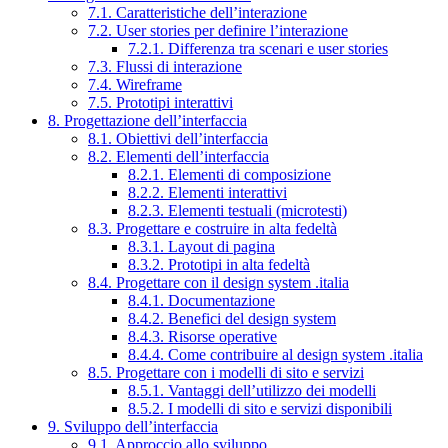
7.1. Caratteristiche dell’interazione
7.2. User stories per definire l’interazione
7.2.1. Differenza tra scenari e user stories
7.3. Flussi di interazione
7.4. Wireframe
7.5. Prototipi interattivi
8. Progettazione dell’interfaccia
8.1. Obiettivi dell’interfaccia
8.2. Elementi dell’interfaccia
8.2.1. Elementi di composizione
8.2.2. Elementi interattivi
8.2.3. Elementi testuali (microtesti)
8.3. Progettare e costruire in alta fedeltà
8.3.1. Layout di pagina
8.3.2. Prototipi in alta fedeltà
8.4. Progettare con il design system .italia
8.4.1. Documentazione
8.4.2. Benefici del design system
8.4.3. Risorse operative
8.4.4. Come contribuire al design system .italia
8.5. Progettare con i modelli di sito e servizi
8.5.1. Vantaggi dell’utilizzo dei modelli
8.5.2. I modelli di sito e servizi disponibili
9. Sviluppo dell’interfaccia
9.1. Approccio allo sviluppo