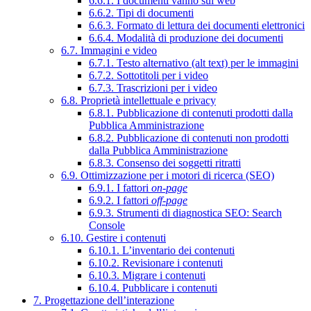
6.6.1. I documenti vanno sul web
6.6.2. Tipi di documenti
6.6.3. Formato di lettura dei documenti elettronici
6.6.4. Modalità di produzione dei documenti
6.7. Immagini e video
6.7.1. Testo alternativo (alt text) per le immagini
6.7.2. Sottotitoli per i video
6.7.3. Trascrizioni per i video
6.8. Proprietà intellettuale e privacy
6.8.1. Pubblicazione di contenuti prodotti dalla
Pubblica Amministrazione
6.8.2. Pubblicazione di contenuti non prodotti
dalla Pubblica Amministrazione
6.8.3. Consenso dei soggetti ritratti
6.9. Ottimizzazione per i motori di ricerca (SEO)
6.9.1. I fattori
on-page
6.9.2. I fattori
off-page
6.9.3. Strumenti di diagnostica SEO: Search
Console
6.10. Gestire i contenuti
6.10.1. L’inventario dei contenuti
6.10.2. Revisionare i contenuti
6.10.3. Migrare i contenuti
6.10.4. Pubblicare i contenuti
7. Progettazione dell’interazione