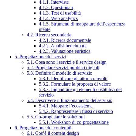
4.1.1. Interviste
4.1.2. Questionari
4.1.3. Test di usabilità
4.1.4. Web analytics
4.1.5. Strumenti di mappatura dell’esperienza
utente
4.2. Ricerca secondaria
4.2.1. Ricerca documentale
4.2.2. Analisi benchmark
4.2.3. Valutazione euristica
5. Progettazione dei servizi
5.1. Cosa sono i servizi e il service design
5.2. Progettare servizi pubblici digitali
5.3. Definire il modello di servizio
5.3.1. Identificare gli attori coinvolti
5.3.2. Formulare la proposta di valore
5.3.3. Inquadrare gli elementi costitutivi del
servizio
5.4. Descrivere il funzionamento del servizio
5.4.1. Mappare l’ecosistema
5.4.2. Rappresentare i flussi di servizio
5.5. Co-progettare le soluzioni
5.5.1. Workshop di co-progettazione
6. Progettazione dei contenuti
6.1. Cos’è il content design