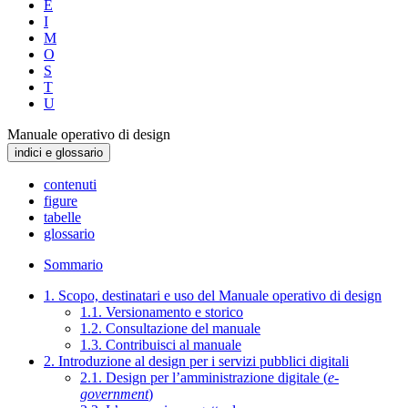
E
I
M
O
S
T
U
Manuale operativo di design
indici e glossario
contenuti
figure
tabelle
glossario
Sommario
1. Scopo, destinatari e uso del Manuale operativo di design
1.1. Versionamento e storico
1.2. Consultazione del manuale
1.3. Contribuisci al manuale
2. Introduzione al design per i servizi pubblici digitali
2.1. Design per l’amministrazione digitale (
e-
government
)