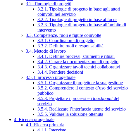
3.2. Tipologie di progetti
3.2.1. Tipologie di progetto in base agli attori
coinvolti nel servizio
3.2.2. Tipologie di progetto in base al focus
3.2.3. Tipologie di progetto in base all’ambito di
intervento
3.3. Competenze, ruoli e figure coinvolte
3.3.1. Coordinatore di progetto
3.3.2. Definire ruoli e responsabilità
3.4. Metodo di lavoro
3.4.1. Definire processi, strumenti e rituali
3.4.2. Curare la documentazione di progetto
3.4.3. Organizzare tavoli tecnici collaborativi
3.4.4. Prendere decisioni
3.5. Il processo progettuale
3.5.1. Organizzare il progetto e la sua gestione
3.5.2. Comprendere il contesto d’uso del servizio
pubblico
3.5.3. Progettare i processi e i
touchpoint
del
servizio
3.5.4. Realizzare l’interfaccia utente del servizio
3.5.5. Validare la soluzione ottenuta
4. Ricerca progettuale
4.1. Ricerca primaria
4.1.1. Interviste