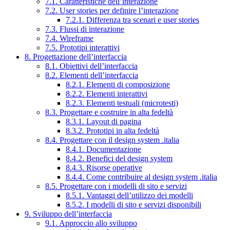
7.1. Caratteristiche dell’interazione
7.2. User stories per definire l’interazione
7.2.1. Differenza tra scenari e user stories
7.3. Flussi di interazione
7.4. Wireframe
7.5. Prototipi interattivi
8. Progettazione dell’interfaccia
8.1. Obiettivi dell’interfaccia
8.2. Elementi dell’interfaccia
8.2.1. Elementi di composizione
8.2.2. Elementi interattivi
8.2.3. Elementi testuali (microtesti)
8.3. Progettare e costruire in alta fedeltà
8.3.1. Layout di pagina
8.3.2. Prototipi in alta fedeltà
8.4. Progettare con il design system .italia
8.4.1. Documentazione
8.4.2. Benefici del design system
8.4.3. Risorse operative
8.4.4. Come contribuire al design system .italia
8.5. Progettare con i modelli di sito e servizi
8.5.1. Vantaggi dell’utilizzo dei modelli
8.5.2. I modelli di sito e servizi disponibili
9. Sviluppo dell’interfaccia
9.1. Approccio allo sviluppo