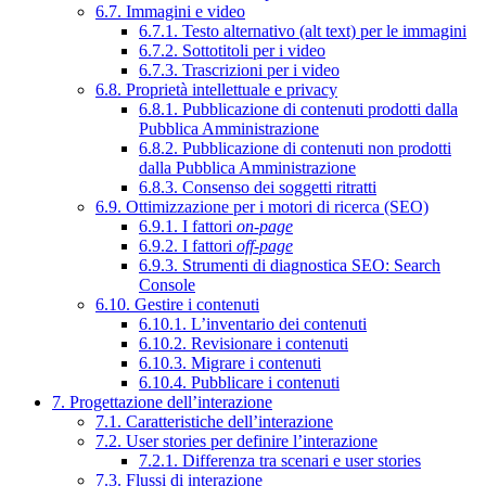
6.7. Immagini e video
6.7.1. Testo alternativo (alt text) per le immagini
6.7.2. Sottotitoli per i video
6.7.3. Trascrizioni per i video
6.8. Proprietà intellettuale e privacy
6.8.1. Pubblicazione di contenuti prodotti dalla
Pubblica Amministrazione
6.8.2. Pubblicazione di contenuti non prodotti
dalla Pubblica Amministrazione
6.8.3. Consenso dei soggetti ritratti
6.9. Ottimizzazione per i motori di ricerca (SEO)
6.9.1. I fattori
on-page
6.9.2. I fattori
off-page
6.9.3. Strumenti di diagnostica SEO: Search
Console
6.10. Gestire i contenuti
6.10.1. L’inventario dei contenuti
6.10.2. Revisionare i contenuti
6.10.3. Migrare i contenuti
6.10.4. Pubblicare i contenuti
7. Progettazione dell’interazione
7.1. Caratteristiche dell’interazione
7.2. User stories per definire l’interazione
7.2.1. Differenza tra scenari e user stories
7.3. Flussi di interazione