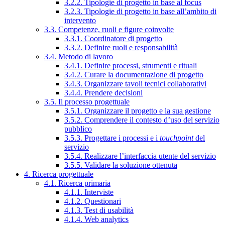
3.2.2. Tipologie di progetto in base al focus
3.2.3. Tipologie di progetto in base all’ambito di
intervento
3.3. Competenze, ruoli e figure coinvolte
3.3.1. Coordinatore di progetto
3.3.2. Definire ruoli e responsabilità
3.4. Metodo di lavoro
3.4.1. Definire processi, strumenti e rituali
3.4.2. Curare la documentazione di progetto
3.4.3. Organizzare tavoli tecnici collaborativi
3.4.4. Prendere decisioni
3.5. Il processo progettuale
3.5.1. Organizzare il progetto e la sua gestione
3.5.2. Comprendere il contesto d’uso del servizio
pubblico
3.5.3. Progettare i processi e i
touchpoint
del
servizio
3.5.4. Realizzare l’interfaccia utente del servizio
3.5.5. Validare la soluzione ottenuta
4. Ricerca progettuale
4.1. Ricerca primaria
4.1.1. Interviste
4.1.2. Questionari
4.1.3. Test di usabilità
4.1.4. Web analytics