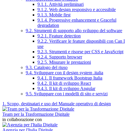
9.1.1. Attività preliminari
9.1.2. Web design responsivo e accessibile
9.1.3. Mobile first
9.1.4. Progressive enhancement e Graceful
degradation
9.2. Strumenti di supporto allo sviluppo del software
9.2.1. Feature detection
9.2.2. Verificare le feature disponibili con Can I
use
9.2.3. Strumenti e risorse per CSS e JavaScript
9.2.4. Supporto browser
9.2.5. Misurare le prestazioni
9.3. Catalogo del riuso
9.4. Sviluppare con il design system .italia
9.4.1. Il framework Bootstrap Italia
9.4.2. Il kit di sviluppo React
9.4.3. Il kit di sviluppo Angular
9.5. Sviluppare con i modelli di sito e servizi
1. Scopo, destinatari e uso del Manuale operativo di design
Team per la Trasformazione Digitale
in collaborazione con
Agenzia per l'Italia Digitale