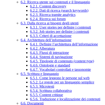
6.2. Ricerca utente sui contenuti e il linguaggio
6.2.1. Content discovery
6.2.2. Dati di ricerca (search keywords)
6.2.3. Ricerca tramite analytics
6.2.4. Ricerca sui forum
6.3. Dalla ricerca ai bisogni degli utenti
6.3.1. User stories per definire i contenuti
6.3.2. Job stories per definire i contenuti
6.3.3. Criteri di accettazione
6.4. Architettura dell’informazione
6.4.1. Definire l’architettura dell’informazione
6.4.2. Alberatura
6.4.3. Flussi di interazione
6.4.4. Sistemi di navigazione
6.4.5. Tipologie di contenuto (content type)
6.4.6. Ontologie e standard
6.4.7. Vocabolari controllati e tassonomie
6.5. Scrittura e linguaggio
6.5.1. Come leggono le persone sul web
6.5.2. Le regole per un linguaggio semplice
6.5.3. Microtesti
6.5.4. Scrittura collaborativa
6.5.5. Content critique
6.5.6. Traduzione e localizzazione dei contenuti
6.6. Documenti