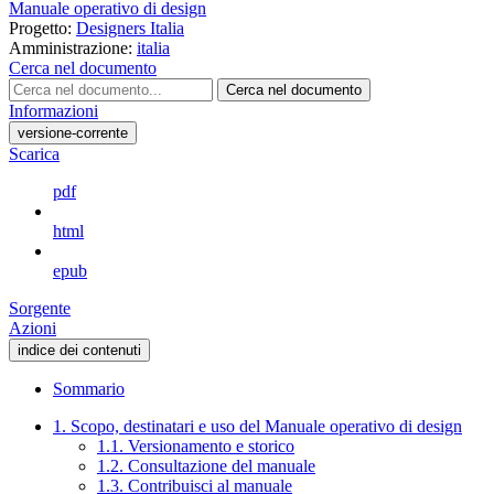
Manuale operativo di design
Progetto:
Designers Italia
Amministrazione:
italia
Cerca nel documento
Cerca nel documento
Informazioni
versione-corrente
Scarica
pdf
html
epub
Sorgente
Azioni
indice dei contenuti
Sommario
1. Scopo, destinatari e uso del Manuale operativo di design
1.1. Versionamento e storico
1.2. Consultazione del manuale
1.3. Contribuisci al manuale