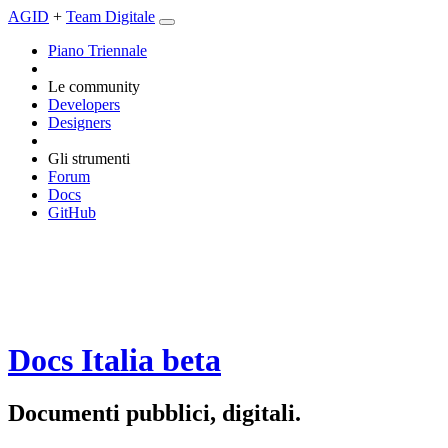
AGID
+
Team Digitale
Piano Triennale
Le community
Developers
Designers
Gli strumenti
Forum
Docs
GitHub
Docs Italia
beta
Documenti pubblici, digitali.