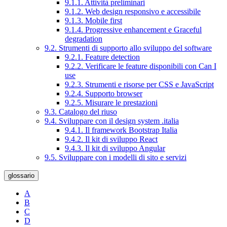
9.1.1. Attività preliminari
9.1.2. Web design responsivo e accessibile
9.1.3. Mobile first
9.1.4. Progressive enhancement e Graceful
degradation
9.2. Strumenti di supporto allo sviluppo del software
9.2.1. Feature detection
9.2.2. Verificare le feature disponibili con Can I
use
9.2.3. Strumenti e risorse per CSS e JavaScript
9.2.4. Supporto browser
9.2.5. Misurare le prestazioni
9.3. Catalogo del riuso
9.4. Sviluppare con il design system .italia
9.4.1. Il framework Bootstrap Italia
9.4.2. Il kit di sviluppo React
9.4.3. Il kit di sviluppo Angular
9.5. Sviluppare con i modelli di sito e servizi
glossario
A
B
C
D