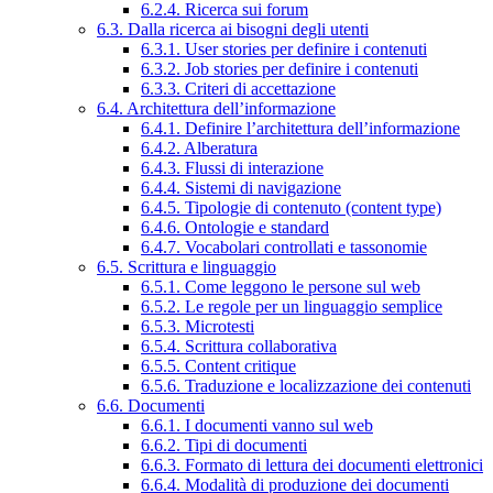
6.2.4. Ricerca sui forum
6.3. Dalla ricerca ai bisogni degli utenti
6.3.1. User stories per definire i contenuti
6.3.2. Job stories per definire i contenuti
6.3.3. Criteri di accettazione
6.4. Architettura dell’informazione
6.4.1. Definire l’architettura dell’informazione
6.4.2. Alberatura
6.4.3. Flussi di interazione
6.4.4. Sistemi di navigazione
6.4.5. Tipologie di contenuto (content type)
6.4.6. Ontologie e standard
6.4.7. Vocabolari controllati e tassonomie
6.5. Scrittura e linguaggio
6.5.1. Come leggono le persone sul web
6.5.2. Le regole per un linguaggio semplice
6.5.3. Microtesti
6.5.4. Scrittura collaborativa
6.5.5. Content critique
6.5.6. Traduzione e localizzazione dei contenuti
6.6. Documenti
6.6.1. I documenti vanno sul web
6.6.2. Tipi di documenti
6.6.3. Formato di lettura dei documenti elettronici
6.6.4. Modalità di produzione dei documenti