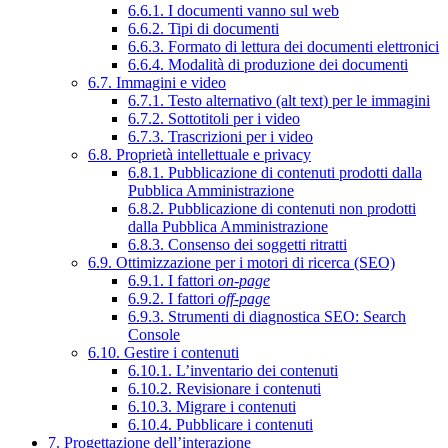
6.6.1. I documenti vanno sul web
6.6.2. Tipi di documenti
6.6.3. Formato di lettura dei documenti elettronici
6.6.4. Modalità di produzione dei documenti
6.7. Immagini e video
6.7.1. Testo alternativo (alt text) per le immagini
6.7.2. Sottotitoli per i video
6.7.3. Trascrizioni per i video
6.8. Proprietà intellettuale e privacy
6.8.1. Pubblicazione di contenuti prodotti dalla
Pubblica Amministrazione
6.8.2. Pubblicazione di contenuti non prodotti
dalla Pubblica Amministrazione
6.8.3. Consenso dei soggetti ritratti
6.9. Ottimizzazione per i motori di ricerca (SEO)
6.9.1. I fattori
on-page
6.9.2. I fattori
off-page
6.9.3. Strumenti di diagnostica SEO: Search
Console
6.10. Gestire i contenuti
6.10.1. L’inventario dei contenuti
6.10.2. Revisionare i contenuti
6.10.3. Migrare i contenuti
6.10.4. Pubblicare i contenuti
7. Progettazione dell’interazione