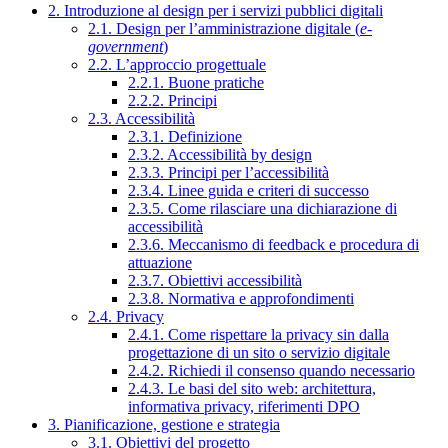
2. Introduzione al design per i servizi pubblici digitali
2.1. Design per l’amministrazione digitale (
e-
government
)
2.2. L’approccio progettuale
2.2.1. Buone pratiche
2.2.2. Principi
2.3. Accessibilità
2.3.1. Definizione
2.3.2. Accessibilità by design
2.3.3. Principi per l’accessibilità
2.3.4. Linee guida e criteri di successo
2.3.5. Come rilasciare una dichiarazione di
accessibilità
2.3.6. Meccanismo di feedback e procedura di
attuazione
2.3.7. Obiettivi accessibilità
2.3.8. Normativa e approfondimenti
2.4. Privacy
2.4.1. Come rispettare la privacy sin dalla
progettazione di un sito o servizio digitale
2.4.2. Richiedi il consenso quando necessario
2.4.3. Le basi del sito web: architettura,
informativa privacy, riferimenti DPO
3. Pianificazione, gestione e strategia
3.1. Obiettivi del progetto