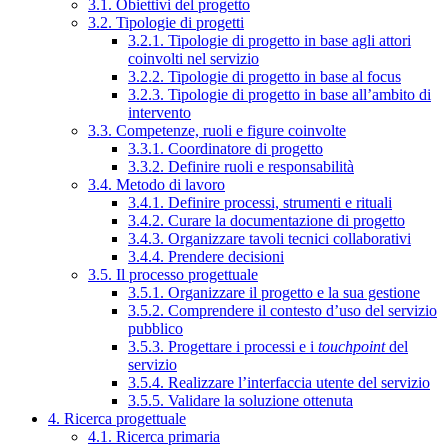
3.1. Obiettivi del progetto
3.2. Tipologie di progetti
3.2.1. Tipologie di progetto in base agli attori
coinvolti nel servizio
3.2.2. Tipologie di progetto in base al focus
3.2.3. Tipologie di progetto in base all’ambito di
intervento
3.3. Competenze, ruoli e figure coinvolte
3.3.1. Coordinatore di progetto
3.3.2. Definire ruoli e responsabilità
3.4. Metodo di lavoro
3.4.1. Definire processi, strumenti e rituali
3.4.2. Curare la documentazione di progetto
3.4.3. Organizzare tavoli tecnici collaborativi
3.4.4. Prendere decisioni
3.5. Il processo progettuale
3.5.1. Organizzare il progetto e la sua gestione
3.5.2. Comprendere il contesto d’uso del servizio
pubblico
3.5.3. Progettare i processi e i
touchpoint
del
servizio
3.5.4. Realizzare l’interfaccia utente del servizio
3.5.5. Validare la soluzione ottenuta
4. Ricerca progettuale
4.1. Ricerca primaria