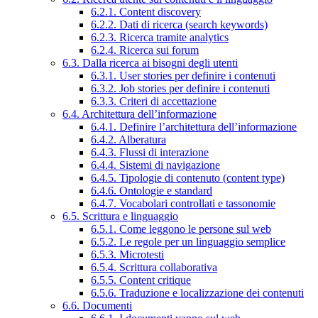
6.2.1. Content discovery
6.2.2. Dati di ricerca (search keywords)
6.2.3. Ricerca tramite analytics
6.2.4. Ricerca sui forum
6.3. Dalla ricerca ai bisogni degli utenti
6.3.1. User stories per definire i contenuti
6.3.2. Job stories per definire i contenuti
6.3.3. Criteri di accettazione
6.4. Architettura dell’informazione
6.4.1. Definire l’architettura dell’informazione
6.4.2. Alberatura
6.4.3. Flussi di interazione
6.4.4. Sistemi di navigazione
6.4.5. Tipologie di contenuto (content type)
6.4.6. Ontologie e standard
6.4.7. Vocabolari controllati e tassonomie
6.5. Scrittura e linguaggio
6.5.1. Come leggono le persone sul web
6.5.2. Le regole per un linguaggio semplice
6.5.3. Microtesti
6.5.4. Scrittura collaborativa
6.5.5. Content critique
6.5.6. Traduzione e localizzazione dei contenuti
6.6. Documenti