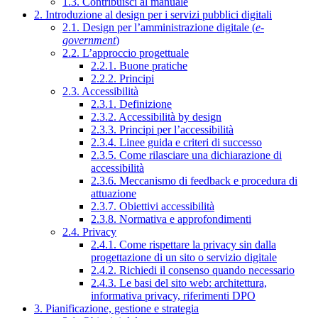
1.3. Contribuisci al manuale
2. Introduzione al design per i servizi pubblici digitali
2.1. Design per l’amministrazione digitale (
e-
government
)
2.2. L’approccio progettuale
2.2.1. Buone pratiche
2.2.2. Principi
2.3. Accessibilità
2.3.1. Definizione
2.3.2. Accessibilità by design
2.3.3. Principi per l’accessibilità
2.3.4. Linee guida e criteri di successo
2.3.5. Come rilasciare una dichiarazione di
accessibilità
2.3.6. Meccanismo di feedback e procedura di
attuazione
2.3.7. Obiettivi accessibilità
2.3.8. Normativa e approfondimenti
2.4. Privacy
2.4.1. Come rispettare la privacy sin dalla
progettazione di un sito o servizio digitale
2.4.2. Richiedi il consenso quando necessario
2.4.3. Le basi del sito web: architettura,
informativa privacy, riferimenti DPO
3. Pianificazione, gestione e strategia