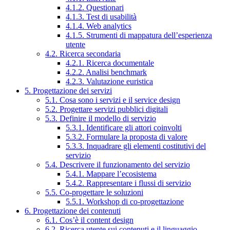
4.1.2. Questionari
4.1.3. Test di usabilità
4.1.4. Web analytics
4.1.5. Strumenti di mappatura dell’esperienza
utente
4.2. Ricerca secondaria
4.2.1. Ricerca documentale
4.2.2. Analisi benchmark
4.2.3. Valutazione euristica
5. Progettazione dei servizi
5.1. Cosa sono i servizi e il service design
5.2. Progettare servizi pubblici digitali
5.3. Definire il modello di servizio
5.3.1. Identificare gli attori coinvolti
5.3.2. Formulare la proposta di valore
5.3.3. Inquadrare gli elementi costitutivi del
servizio
5.4. Descrivere il funzionamento del servizio
5.4.1. Mappare l’ecosistema
5.4.2. Rappresentare i flussi di servizio
5.5. Co-progettare le soluzioni
5.5.1. Workshop di co-progettazione
6. Progettazione dei contenuti
6.1. Cos’è il content design
6.2. Ricerca utente sui contenuti e il linguaggio