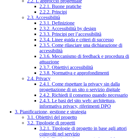
2.2. L’approccio progettuale
2.2.1. Buone pratiche
2.2.2. Principi
2.3. Accessibilità
2.3.1. Definizione
2.3.2. Accessibilità by design
2.3.3. Principi per l’accessibilità
2.3.4. Linee guida e criteri di successo
2.3.5. Come rilasciare una dichiarazione di
accessibilità
2.3.6. Meccanismo di feedback e procedura di
attuazione
2.3.7. Obiettivi accessibilità
2.3.8. Normativa e approfondimenti
2.4. Privacy
2.4.1. Come rispettare la privacy sin dalla
progettazione di un sito o servizio digitale
2.4.2. Richiedi il consenso quando necessario
2.4.3. Le basi del sito web: architettura,
informativa privacy, riferimenti DPO
3. Pianificazione, gestione e strategia
3.1. Obiettivi del progetto
3.2. Tipologie di progetti
3.2.1. Tipologie di progetto in base agli attori
coinvolti nel servizio