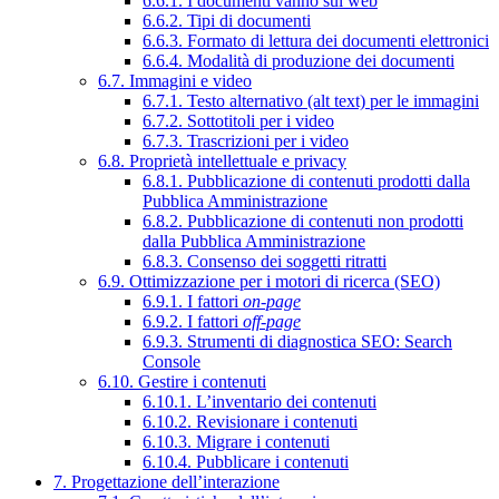
6.6.1. I documenti vanno sul web
6.6.2. Tipi di documenti
6.6.3. Formato di lettura dei documenti elettronici
6.6.4. Modalità di produzione dei documenti
6.7. Immagini e video
6.7.1. Testo alternativo (alt text) per le immagini
6.7.2. Sottotitoli per i video
6.7.3. Trascrizioni per i video
6.8. Proprietà intellettuale e privacy
6.8.1. Pubblicazione di contenuti prodotti dalla
Pubblica Amministrazione
6.8.2. Pubblicazione di contenuti non prodotti
dalla Pubblica Amministrazione
6.8.3. Consenso dei soggetti ritratti
6.9. Ottimizzazione per i motori di ricerca (SEO)
6.9.1. I fattori
on-page
6.9.2. I fattori
off-page
6.9.3. Strumenti di diagnostica SEO: Search
Console
6.10. Gestire i contenuti
6.10.1. L’inventario dei contenuti
6.10.2. Revisionare i contenuti
6.10.3. Migrare i contenuti
6.10.4. Pubblicare i contenuti
7. Progettazione dell’interazione