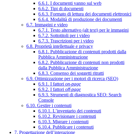
6.6.1. I documenti vanno sul web
6.6.2. Tipi di documenti
6.6.3. Formato di lettura dei documenti elettronici
6.6.4. Modalità di produzione dei documenti
6.7. Immagini e video
6.7.1. Testo alternativo (alt text) per le immagini
6.7.2. Sottotitoli per i video
6.7.3. Trascrizioni per i video
6.8. Proprietà intellettuale e privacy
6.8.1. Pubblicazione di contenuti prodotti dalla
Pubblica Amministrazione
6.8.2. Pubblicazione di contenuti non prodotti
dalla Pubblica Amministrazione
6.8.3. Consenso dei soggetti ritratti
6.9. Ottimizzazione per i motori di ricerca (SEO)
6.9.1. I fattori
on-page
6.9.2. I fattori
off-page
6.9.3. Strumenti di diagnostica SEO: Search
Console
6.10. Gestire i contenuti
6.10.1. L’inventario dei contenuti
6.10.2. Revisionare i contenuti
6.10.3. Migrare i contenuti
6.10.4. Pubblicare i contenuti
7. Progettazione dell’interazione