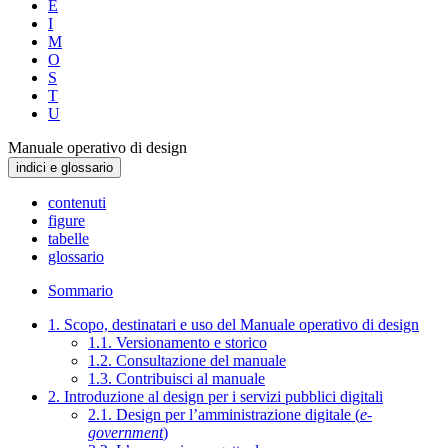
E
I
M
O
S
T
U
Manuale operativo di design
indici e glossario
contenuti
figure
tabelle
glossario
Sommario
1. Scopo, destinatari e uso del Manuale operativo di design
1.1. Versionamento e storico
1.2. Consultazione del manuale
1.3. Contribuisci al manuale
2. Introduzione al design per i servizi pubblici digitali
2.1. Design per l’amministrazione digitale (
e-
government
)