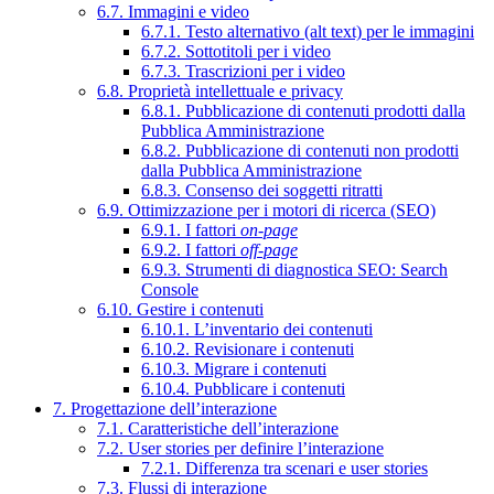
6.7. Immagini e video
6.7.1. Testo alternativo (alt text) per le immagini
6.7.2. Sottotitoli per i video
6.7.3. Trascrizioni per i video
6.8. Proprietà intellettuale e privacy
6.8.1. Pubblicazione di contenuti prodotti dalla
Pubblica Amministrazione
6.8.2. Pubblicazione di contenuti non prodotti
dalla Pubblica Amministrazione
6.8.3. Consenso dei soggetti ritratti
6.9. Ottimizzazione per i motori di ricerca (SEO)
6.9.1. I fattori
on-page
6.9.2. I fattori
off-page
6.9.3. Strumenti di diagnostica SEO: Search
Console
6.10. Gestire i contenuti
6.10.1. L’inventario dei contenuti
6.10.2. Revisionare i contenuti
6.10.3. Migrare i contenuti
6.10.4. Pubblicare i contenuti
7. Progettazione dell’interazione
7.1. Caratteristiche dell’interazione
7.2. User stories per definire l’interazione
7.2.1. Differenza tra scenari e user stories
7.3. Flussi di interazione