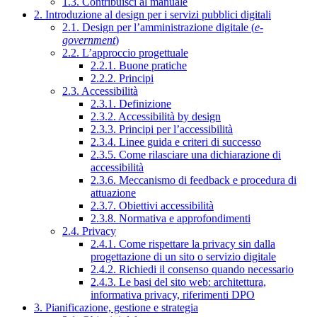
1.3. Contribuisci al manuale
2. Introduzione al design per i servizi pubblici digitali
2.1. Design per l’amministrazione digitale (
e-
government
)
2.2. L’approccio progettuale
2.2.1. Buone pratiche
2.2.2. Principi
2.3. Accessibilità
2.3.1. Definizione
2.3.2. Accessibilità by design
2.3.3. Principi per l’accessibilità
2.3.4. Linee guida e criteri di successo
2.3.5. Come rilasciare una dichiarazione di
accessibilità
2.3.6. Meccanismo di feedback e procedura di
attuazione
2.3.7. Obiettivi accessibilità
2.3.8. Normativa e approfondimenti
2.4. Privacy
2.4.1. Come rispettare la privacy sin dalla
progettazione di un sito o servizio digitale
2.4.2. Richiedi il consenso quando necessario
2.4.3. Le basi del sito web: architettura,
informativa privacy, riferimenti DPO
3. Pianificazione, gestione e strategia