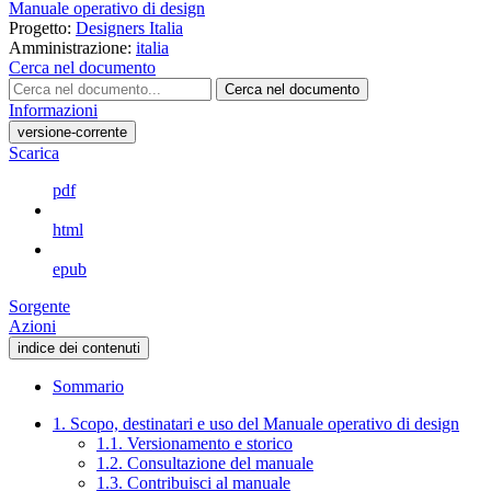
Manuale operativo di design
Progetto:
Designers Italia
Amministrazione:
italia
Cerca nel documento
Cerca nel documento
Informazioni
versione-corrente
Scarica
pdf
html
epub
Sorgente
Azioni
indice dei contenuti
Sommario
1. Scopo, destinatari e uso del Manuale operativo di design
1.1. Versionamento e storico
1.2. Consultazione del manuale
1.3. Contribuisci al manuale