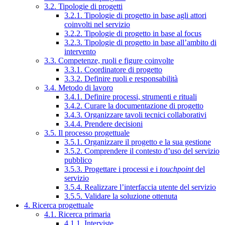
3.2. Tipologie di progetti
3.2.1. Tipologie di progetto in base agli attori
coinvolti nel servizio
3.2.2. Tipologie di progetto in base al focus
3.2.3. Tipologie di progetto in base all’ambito di
intervento
3.3. Competenze, ruoli e figure coinvolte
3.3.1. Coordinatore di progetto
3.3.2. Definire ruoli e responsabilità
3.4. Metodo di lavoro
3.4.1. Definire processi, strumenti e rituali
3.4.2. Curare la documentazione di progetto
3.4.3. Organizzare tavoli tecnici collaborativi
3.4.4. Prendere decisioni
3.5. Il processo progettuale
3.5.1. Organizzare il progetto e la sua gestione
3.5.2. Comprendere il contesto d’uso del servizio
pubblico
3.5.3. Progettare i processi e i
touchpoint
del
servizio
3.5.4. Realizzare l’interfaccia utente del servizio
3.5.5. Validare la soluzione ottenuta
4. Ricerca progettuale
4.1. Ricerca primaria
4.1.1. Interviste