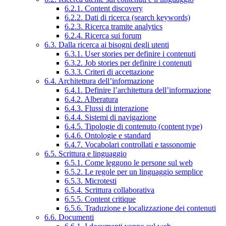
6.2.1. Content discovery
6.2.2. Dati di ricerca (search keywords)
6.2.3. Ricerca tramite analytics
6.2.4. Ricerca sui forum
6.3. Dalla ricerca ai bisogni degli utenti
6.3.1. User stories per definire i contenuti
6.3.2. Job stories per definire i contenuti
6.3.3. Criteri di accettazione
6.4. Architettura dell’informazione
6.4.1. Definire l’architettura dell’informazione
6.4.2. Alberatura
6.4.3. Flussi di interazione
6.4.4. Sistemi di navigazione
6.4.5. Tipologie di contenuto (content type)
6.4.6. Ontologie e standard
6.4.7. Vocabolari controllati e tassonomie
6.5. Scrittura e linguaggio
6.5.1. Come leggono le persone sul web
6.5.2. Le regole per un linguaggio semplice
6.5.3. Microtesti
6.5.4. Scrittura collaborativa
6.5.5. Content critique
6.5.6. Traduzione e localizzazione dei contenuti
6.6. Documenti