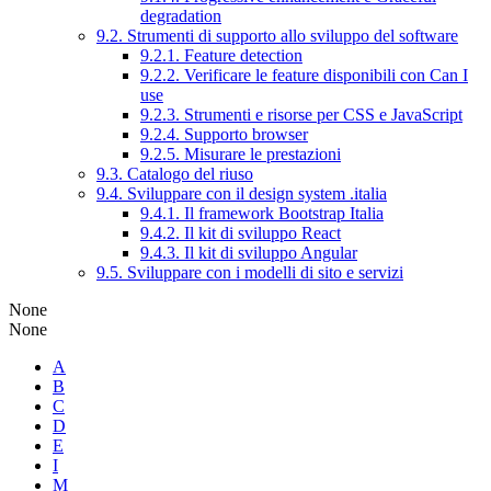
degradation
9.2. Strumenti di supporto allo sviluppo del software
9.2.1. Feature detection
9.2.2. Verificare le feature disponibili con Can I
use
9.2.3. Strumenti e risorse per CSS e JavaScript
9.2.4. Supporto browser
9.2.5. Misurare le prestazioni
9.3. Catalogo del riuso
9.4. Sviluppare con il design system .italia
9.4.1. Il framework Bootstrap Italia
9.4.2. Il kit di sviluppo React
9.4.3. Il kit di sviluppo Angular
9.5. Sviluppare con i modelli di sito e servizi
None
None
A
B
C
D
E
I
M