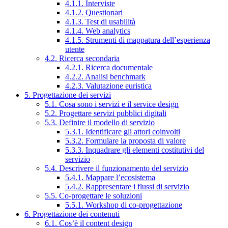
4.1.1. Interviste
4.1.2. Questionari
4.1.3. Test di usabilità
4.1.4. Web analytics
4.1.5. Strumenti di mappatura dell’esperienza
utente
4.2. Ricerca secondaria
4.2.1. Ricerca documentale
4.2.2. Analisi benchmark
4.2.3. Valutazione euristica
5. Progettazione dei servizi
5.1. Cosa sono i servizi e il service design
5.2. Progettare servizi pubblici digitali
5.3. Definire il modello di servizio
5.3.1. Identificare gli attori coinvolti
5.3.2. Formulare la proposta di valore
5.3.3. Inquadrare gli elementi costitutivi del
servizio
5.4. Descrivere il funzionamento del servizio
5.4.1. Mappare l’ecosistema
5.4.2. Rappresentare i flussi di servizio
5.5. Co-progettare le soluzioni
5.5.1. Workshop di co-progettazione
6. Progettazione dei contenuti
6.1. Cos’è il content design