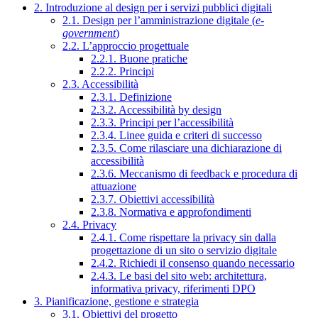
2. Introduzione al design per i servizi pubblici digitali
2.1. Design per l’amministrazione digitale (
e-
government
)
2.2. L’approccio progettuale
2.2.1. Buone pratiche
2.2.2. Principi
2.3. Accessibilità
2.3.1. Definizione
2.3.2. Accessibilità by design
2.3.3. Principi per l’accessibilità
2.3.4. Linee guida e criteri di successo
2.3.5. Come rilasciare una dichiarazione di
accessibilità
2.3.6. Meccanismo di feedback e procedura di
attuazione
2.3.7. Obiettivi accessibilità
2.3.8. Normativa e approfondimenti
2.4. Privacy
2.4.1. Come rispettare la privacy sin dalla
progettazione di un sito o servizio digitale
2.4.2. Richiedi il consenso quando necessario
2.4.3. Le basi del sito web: architettura,
informativa privacy, riferimenti DPO
3. Pianificazione, gestione e strategia
3.1. Obiettivi del progetto