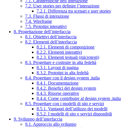
7.1. Caratteristiche dell’interazione
7.2. User stories per definire l’interazione
7.2.1. Differenza tra scenari e user stories
7.3. Flussi di interazione
7.4. Wireframe
7.5. Prototipi interattivi
8. Progettazione dell’interfaccia
8.1. Obiettivi dell’interfaccia
8.2. Elementi dell’interfaccia
8.2.1. Elementi di composizione
8.2.2. Elementi interattivi
8.2.3. Elementi testuali (microtesti)
8.3. Progettare e costruire in alta fedeltà
8.3.1. Layout di pagina
8.3.2. Prototipi in alta fedeltà
8.4. Progettare con il design system .italia
8.4.1. Documentazione
8.4.2. Benefici del design system
8.4.3. Risorse operative
8.4.4. Come contribuire al design system .italia
8.5. Progettare con i modelli di sito e servizi
8.5.1. Vantaggi dell’utilizzo dei modelli
8.5.2. I modelli di sito e servizi disponibili
9. Sviluppo dell’interfaccia
9.1. Approccio allo sviluppo