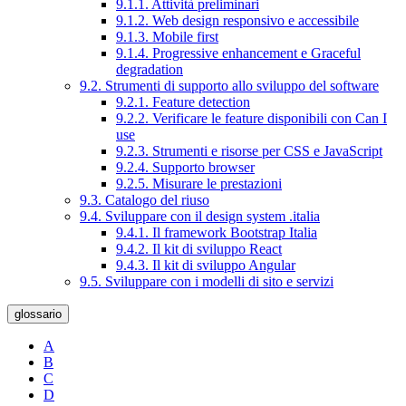
9.1.1. Attività preliminari
9.1.2. Web design responsivo e accessibile
9.1.3. Mobile first
9.1.4. Progressive enhancement e Graceful
degradation
9.2. Strumenti di supporto allo sviluppo del software
9.2.1. Feature detection
9.2.2. Verificare le feature disponibili con Can I
use
9.2.3. Strumenti e risorse per CSS e JavaScript
9.2.4. Supporto browser
9.2.5. Misurare le prestazioni
9.3. Catalogo del riuso
9.4. Sviluppare con il design system .italia
9.4.1. Il framework Bootstrap Italia
9.4.2. Il kit di sviluppo React
9.4.3. Il kit di sviluppo Angular
9.5. Sviluppare con i modelli di sito e servizi
glossario
A
B
C
D