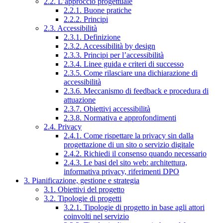
2.2. L’approccio progettuale
2.2.1. Buone pratiche
2.2.2. Principi
2.3. Accessibilità
2.3.1. Definizione
2.3.2. Accessibilità by design
2.3.3. Principi per l’accessibilità
2.3.4. Linee guida e criteri di successo
2.3.5. Come rilasciare una dichiarazione di
accessibilità
2.3.6. Meccanismo di feedback e procedura di
attuazione
2.3.7. Obiettivi accessibilità
2.3.8. Normativa e approfondimenti
2.4. Privacy
2.4.1. Come rispettare la privacy sin dalla
progettazione di un sito o servizio digitale
2.4.2. Richiedi il consenso quando necessario
2.4.3. Le basi del sito web: architettura,
informativa privacy, riferimenti DPO
3. Pianificazione, gestione e strategia
3.1. Obiettivi del progetto
3.2. Tipologie di progetti
3.2.1. Tipologie di progetto in base agli attori
coinvolti nel servizio