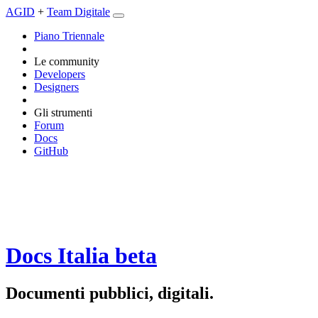
AGID
+
Team Digitale
Piano Triennale
Le community
Developers
Designers
Gli strumenti
Forum
Docs
GitHub
Docs Italia
beta
Documenti pubblici, digitali.