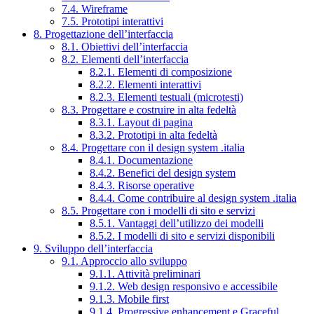
7.4. Wireframe
7.5. Prototipi interattivi
8. Progettazione dell’interfaccia
8.1. Obiettivi dell’interfaccia
8.2. Elementi dell’interfaccia
8.2.1. Elementi di composizione
8.2.2. Elementi interattivi
8.2.3. Elementi testuali (microtesti)
8.3. Progettare e costruire in alta fedeltà
8.3.1. Layout di pagina
8.3.2. Prototipi in alta fedeltà
8.4. Progettare con il design system .italia
8.4.1. Documentazione
8.4.2. Benefici del design system
8.4.3. Risorse operative
8.4.4. Come contribuire al design system .italia
8.5. Progettare con i modelli di sito e servizi
8.5.1. Vantaggi dell’utilizzo dei modelli
8.5.2. I modelli di sito e servizi disponibili
9. Sviluppo dell’interfaccia
9.1. Approccio allo sviluppo
9.1.1. Attività preliminari
9.1.2. Web design responsivo e accessibile
9.1.3. Mobile first
9.1.4. Progressive enhancement e Graceful