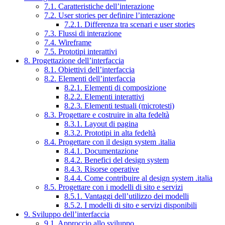
7.1. Caratteristiche dell’interazione
7.2. User stories per definire l’interazione
7.2.1. Differenza tra scenari e user stories
7.3. Flussi di interazione
7.4. Wireframe
7.5. Prototipi interattivi
8. Progettazione dell’interfaccia
8.1. Obiettivi dell’interfaccia
8.2. Elementi dell’interfaccia
8.2.1. Elementi di composizione
8.2.2. Elementi interattivi
8.2.3. Elementi testuali (microtesti)
8.3. Progettare e costruire in alta fedeltà
8.3.1. Layout di pagina
8.3.2. Prototipi in alta fedeltà
8.4. Progettare con il design system .italia
8.4.1. Documentazione
8.4.2. Benefici del design system
8.4.3. Risorse operative
8.4.4. Come contribuire al design system .italia
8.5. Progettare con i modelli di sito e servizi
8.5.1. Vantaggi dell’utilizzo dei modelli
8.5.2. I modelli di sito e servizi disponibili
9. Sviluppo dell’interfaccia
9.1. Approccio allo sviluppo