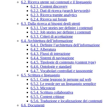
6.2. Ricerca utente sui contenuti e il linguaggio
6.2.1. Content discovery
6.2.2. Dati di ricerca (search keywords)
6.2.3. Ricerca tramite analytics
6.2.4. Ricerca sui forum
6.3. Dalla ricerca ai bisogni degli utenti
6.3.1. User stories per definire i contenuti
6.3.2. Job stories per definire i contenuti
6.3.3. Criteri di accettazione
6.4. Architettura dell’informazione
6.4.1. Definire l’architettura dell’informazione
6.4.2. Alberatura
6.4.3. Flussi di interazione
6.4.4. Sistemi di navigazione
6.4.5. Tipologie di contenuto (content type)
6.4.6. Ontologie e standard
6.4.7. Vocabolari controllati e tassonomie
6.5. Scrittura e linguaggio
6.5.1. Come leggono le persone sul web
6.5.2. Le regole per un linguaggio semplice
6.5.3. Microtesti
6.5.4. Scrittura collaborativa
6.5.5. Content critique
6.5.6. Traduzione e localizzazione dei contenuti
6.6. Documenti