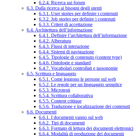
6.2.4. Ricerca sui forum
6.3. Dalla ricerca ai bisogni degli utenti
6.3.1. User stories per definire i contenuti
6.3.2. Job stories per definire i contenuti
6.3.3. Criteri di accettazione
6.4. Architettura dell’informazione
6.4.1. Definire l’architettura dell’informazione
6.4.2. Alberatura
6.4.3. Flussi di interazione
6.4.4. Sistemi di navigazione
6.4.5. Tipologie di contenuto (content type)
6.4.6. Ontologie e standard
6.4.7. Vocabolari controllati e tassonomie
6.5. Scrittura e linguaggio
6.5.1. Come leggono le persone sul web
6.5.2. Le regole per un linguaggio semplice
6.5.3. Microtesti
6.5.4. Scrittura collaborativa
6.5.5. Content critique
6.5.6. Traduzione e localizzazione dei contenuti
6.6. Documenti
6.6.1. I documenti vanno sul web
6.6.2. Tipi di documenti
6.6.3. Formato di lettura dei documenti elettronici
6.6.4. Modalità di produzione dei documenti