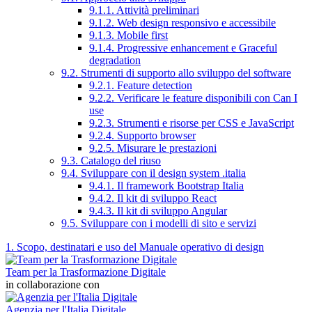
9.1.1. Attività preliminari
9.1.2. Web design responsivo e accessibile
9.1.3. Mobile first
9.1.4. Progressive enhancement e Graceful
degradation
9.2. Strumenti di supporto allo sviluppo del software
9.2.1. Feature detection
9.2.2. Verificare le feature disponibili con Can I
use
9.2.3. Strumenti e risorse per CSS e JavaScript
9.2.4. Supporto browser
9.2.5. Misurare le prestazioni
9.3. Catalogo del riuso
9.4. Sviluppare con il design system .italia
9.4.1. Il framework Bootstrap Italia
9.4.2. Il kit di sviluppo React
9.4.3. Il kit di sviluppo Angular
9.5. Sviluppare con i modelli di sito e servizi
1. Scopo, destinatari e uso del Manuale operativo di design
Team per la Trasformazione Digitale
in collaborazione con
Agenzia per l'Italia Digitale