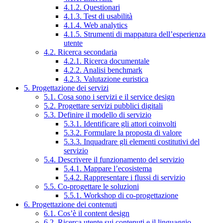
4.1.2. Questionari
4.1.3. Test di usabilità
4.1.4. Web analytics
4.1.5. Strumenti di mappatura dell’esperienza
utente
4.2. Ricerca secondaria
4.2.1. Ricerca documentale
4.2.2. Analisi benchmark
4.2.3. Valutazione euristica
5. Progettazione dei servizi
5.1. Cosa sono i servizi e il service design
5.2. Progettare servizi pubblici digitali
5.3. Definire il modello di servizio
5.3.1. Identificare gli attori coinvolti
5.3.2. Formulare la proposta di valore
5.3.3. Inquadrare gli elementi costitutivi del
servizio
5.4. Descrivere il funzionamento del servizio
5.4.1. Mappare l’ecosistema
5.4.2. Rappresentare i flussi di servizio
5.5. Co-progettare le soluzioni
5.5.1. Workshop di co-progettazione
6. Progettazione dei contenuti
6.1. Cos’è il content design
6.2. Ricerca utente sui contenuti e il linguaggio