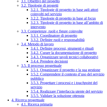
3.1. Obiettivi del progetto
3.2. Tipologie di progetti
3.2.1. Tipologie di progetto in base agli attori
coinvolti nel servizio
3.2.2. Tipologie di progetto in base al focus
3.2.3. Tipologie di progetto in base all’ambito di
intervento
3.3. Competenze, ruoli e figure coinvolte
3.3.1. Coordinatore di progetto
3.3.2. Definire ruoli e responsabilità
3.4. Metodo di lavoro
3.4.1. Definire processi, strumenti e rituali
3.4.2. Curare la documentazione di progetto
3.4.3. Organizzare tavoli tecnici collaborativi
3.4.4. Prendere decisioni
3.5. Il processo progettuale
3.5.1. Organizzare il progetto e la sua gestione
3.5.2. Comprendere il contesto d’uso del servizio
pubblico
3.5.3. Progettare i processi e i
touchpoint
del
servizio
3.5.4. Realizzare l’interfaccia utente del servizio
3.5.5. Validare la soluzione ottenuta
4. Ricerca progettuale
4.1. Ricerca primaria