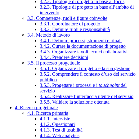
3.2.2. Tipologie di progetto in base al focus
3.2.3. Tipologie di progetto in base all’ambito di
intervento
3.3. Competenze, ruoli e figure coinvolte
3.3.1. Coordinatore di progetto
3.3.2. Definire ruoli e responsabilità
3.4. Metodo di lavoro
3.4.1. Definire processi, strumenti e rituali
3.4.2. Curare la documentazione di progetto
3.4.3. Organizzare tavoli tecnici collaborativi
3.4.4. Prendere decisioni
3.5. Il processo progettuale
3.5.1. Organizzare il progetto e la sua gestione
3.5.2. Comprendere il contesto d’uso del servizio
pubblico
3.5.3. Progettare i processi e i
touchpoint
del
servizio
3.5.4. Realizzare l’interfaccia utente del servizio
3.5.5. Validare la soluzione ottenuta
4. Ricerca progettuale
4.1. Ricerca primaria
4.1.1. Interviste
4.1.2. Questionari
4.1.3. Test di usabilità
4.1.4. Web analytics