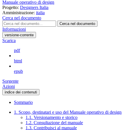
Manuale operativo di design
Progetto:
Designers Italia
Amministrazione:
italia
Cerca nel documento
Cerca nel documento
Informazioni
versione-corrente
Scarica
pdf
html
epub
Sorgente
Azioni
indice dei contenuti
Sommario
1. Scopo, destinatari e uso del Manuale operativo di design
1.1. Versionamento e storico
1.2. Consultazione del manuale
1.3. Contribuisci al manuale