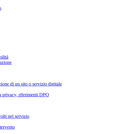
)
ilità
azione
ione di un sito o servizio digitale
va privacy, riferimenti DPO
olti nel servizio
ntervento