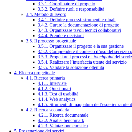
3.3.1. Coordinatore di progetto
3.3.2. Definire ruoli e responsabilità
3.4. Metodo di lavoro
3.4.1. Definire processi, strumenti e rituali
3.4.2. Curare la documentazione di progetto
3.4.3. Organizzare tavoli tecnici collaborativi
3.4.4. Prendere decisioni
3.5. Il processo progettuale
3.5.1. Organizzare il progetto e la sua gestione
3.5.2. Comprendere il contesto d’uso del servizio 
3.5.3. Progettare i processi e i
touchpoint
del servi
3.5.4. Realizzare l’interfaccia utente del servizio
3.5.5. Validare la soluzione ottenuta
4. Ricerca progettuale
4.1. Ricerca primaria
4.1.1. Interviste
4.1.2. Questionari
4.1.3. Test di usabilità
4.1.4. Web analytics
4.1.5. Strumenti di mappatura dell’esperienza uten
4.2. Ricerca secondaria
4.2.1. Ricerca documentale
4.2.2. Analisi benchmark
4.2.3. Valutazione euristica
5. Progettazione dei servizi