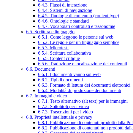
6.4.3. Flussi di interazione
6.4.4. Sistemi di navigazione
6.4.5. Tipologie di contenuto (content type)
6.4.6. Ontologie e standard
6.4.7. Vocabolari controllati e tassonomie
6.5. Scrittura e linguaggio
6.5.1. Come leggono le persone sul web
6.5.2. Le regole per un linguaggio semplice
6.5.3. Microtesti
6.5.4. Scrittura collaborativa
6.5.5. Content critique
6.5.6. Traduzione e localizzazione dei contenuti
6.6. Documenti
6.6.1. I documenti vanno sul web
6.6.2. Tipi di documenti
6.6.3. Formato di lettura dei documenti elettronici
6.6.4. Modalità di produzione dei documenti
6.7. Immagini e video
6.7.1. Testo alternativo (alt text) per le immagini
6.7.2. Sottotitoli per i video
6.7.3. Trascrizioni per i video
6.8. Proprietà intellettuale e privacy
6.8.1. Pubblicazione di contenuti prodotti dalla P
6.8.2. Pubblicazione di contenuti non prodotti dal