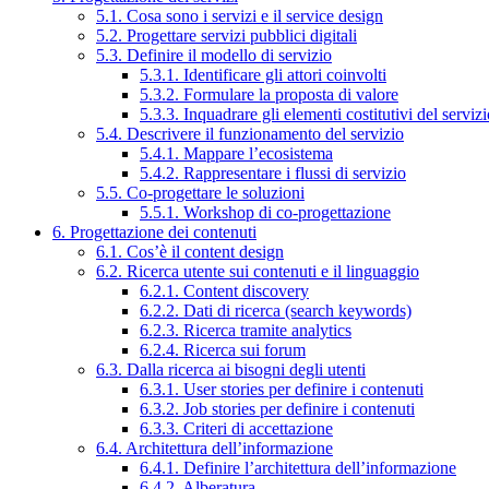
5.1. Cosa sono i servizi e il service design
5.2. Progettare servizi pubblici digitali
5.3. Definire il modello di servizio
5.3.1. Identificare gli attori coinvolti
5.3.2. Formulare la proposta di valore
5.3.3. Inquadrare gli elementi costitutivi del serviz
5.4. Descrivere il funzionamento del servizio
5.4.1. Mappare l’ecosistema
5.4.2. Rappresentare i flussi di servizio
5.5. Co-progettare le soluzioni
5.5.1. Workshop di co-progettazione
6. Progettazione dei contenuti
6.1. Cos’è il content design
6.2. Ricerca utente sui contenuti e il linguaggio
6.2.1. Content discovery
6.2.2. Dati di ricerca (search keywords)
6.2.3. Ricerca tramite analytics
6.2.4. Ricerca sui forum
6.3. Dalla ricerca ai bisogni degli utenti
6.3.1. User stories per definire i contenuti
6.3.2. Job stories per definire i contenuti
6.3.3. Criteri di accettazione
6.4. Architettura dell’informazione
6.4.1. Definire l’architettura dell’informazione
6.4.2. Alberatura