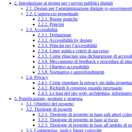
2. Introduzione al design per i servizi pubblici digitali
2.1. Design per l’amministrazione digitale (
e-government
2.2. L’approccio progettuale
2.2.1. Buone pratiche
2.2.2. Principi
2.3. Accessibilità
2.3.1. Definizione
2.3.2. Accessibilità by design
2.3.3. Principi per l’accessibilità
2.3.4. Linee guida e criteri di successo
2.3.5. Come rilasciare una dichiarazione di accessib
2.3.6. Meccanismo di feedback e procedura di attu
2.3.7. Obiettivi accessibilità
2.3.8. Normativa e approfondimenti
2.4. Privacy
2.4.1. Come rispettare la privacy sin dalla progettaz
2.4.2. Richiedi il consenso quando necessario
2.4.3. Le basi del sito web: architettura, informati
3. Pianificazione, gestione e strategia
3.1. Obiettivi del progetto
3.2. Tipologie di progetti
3.2.1. Tipologie di progetto in base agli attori coinv
3.2.2. Tipologie di progetto in base al focus
3.2.3. Tipologie di progetto in base all’ambito di i
3.3. Competenze, ruoli e figure coinvolte