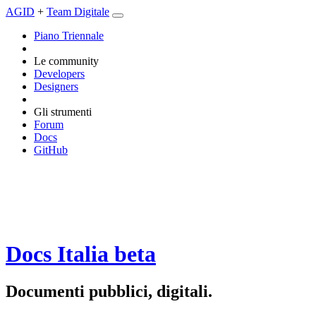
AGID
+
Team Digitale
Piano Triennale
Le community
Developers
Designers
Gli strumenti
Forum
Docs
GitHub
Docs Italia
beta
Documenti pubblici, digitali.