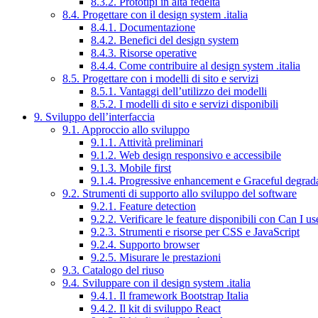
8.3.2. Prototipi in alta fedeltà
8.4. Progettare con il design system .italia
8.4.1. Documentazione
8.4.2. Benefici del design system
8.4.3. Risorse operative
8.4.4. Come contribuire al design system .italia
8.5. Progettare con i modelli di sito e servizi
8.5.1. Vantaggi dell’utilizzo dei modelli
8.5.2. I modelli di sito e servizi disponibili
9. Sviluppo dell’interfaccia
9.1. Approccio allo sviluppo
9.1.1. Attività preliminari
9.1.2. Web design responsivo e accessibile
9.1.3. Mobile first
9.1.4. Progressive enhancement e Graceful degrad
9.2. Strumenti di supporto allo sviluppo del software
9.2.1. Feature detection
9.2.2. Verificare le feature disponibili con Can I us
9.2.3. Strumenti e risorse per CSS e JavaScript
9.2.4. Supporto browser
9.2.5. Misurare le prestazioni
9.3. Catalogo del riuso
9.4. Sviluppare con il design system .italia
9.4.1. Il framework Bootstrap Italia
9.4.2. Il kit di sviluppo React