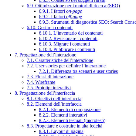
6.8.3. Consenso dei soggetti ritratti
6.9. Ottimizzazione per i motori di ricerca (SEO)
6.9.1. I fattori
on-page
6.9.2. I fattori
off-page
6.9.3. Strumenti di diagnostica SEO: Search Cons
6.10. Gestire i contenuti
6.10.1. L’inventario dei contenuti
6.10.2. Revisionare i contenuti
6.10.3. Migrare i contenuti
6.10.4. Pubblicare i contenuti
7. Progettazione dell’interazione
7.1. Caratteristiche dell’interazione
7.2. User stories per definire l’interazione
7.2.1. Differenza tra scenari e user stories
7.3. Flussi di interazione
7.4. Wireframe
7.5. Prototipi interattivi
8. Progettazione dell’interfaccia
8.1. Obiettivi dell’interfaccia
8.2. Elementi dell’interfaccia
8.2.1. Elementi di composizione
8.2.2. Elementi interattivi
8.2.3. Elementi testuali (microtesti)
8.3. Progettare e costruire in alta fedeltà
8.3.1. Layout di pagina