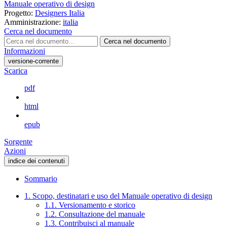
Manuale operativo di design
Progetto:
Designers Italia
Amministrazione:
italia
Cerca nel documento
Cerca nel documento
Informazioni
versione-corrente
Scarica
pdf
html
epub
Sorgente
Azioni
indice dei contenuti
Sommario
1. Scopo, destinatari e uso del Manuale operativo di design
1.1. Versionamento e storico
1.2. Consultazione del manuale
1.3. Contribuisci al manuale