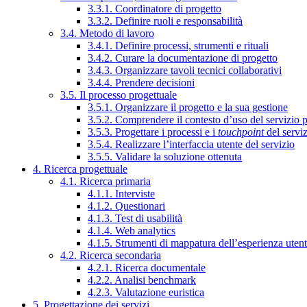
3.3.1. Coordinatore di progetto
3.3.2. Definire ruoli e responsabilità
3.4. Metodo di lavoro
3.4.1. Definire processi, strumenti e rituali
3.4.2. Curare la documentazione di progetto
3.4.3. Organizzare tavoli tecnici collaborativi
3.4.4. Prendere decisioni
3.5. Il processo progettuale
3.5.1. Organizzare il progetto e la sua gestione
3.5.2. Comprendere il contesto d’uso del servizio 
3.5.3. Progettare i processi e i
touchpoint
del servi
3.5.4. Realizzare l’interfaccia utente del servizio
3.5.5. Validare la soluzione ottenuta
4. Ricerca progettuale
4.1. Ricerca primaria
4.1.1. Interviste
4.1.2. Questionari
4.1.3. Test di usabilità
4.1.4. Web analytics
4.1.5. Strumenti di mappatura dell’esperienza uten
4.2. Ricerca secondaria
4.2.1. Ricerca documentale
4.2.2. Analisi benchmark
4.2.3. Valutazione euristica
5. Progettazione dei servizi