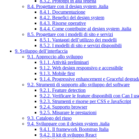
8.3.2. Prototipi in alta fedeltà
8.4. Progettare con il design system .italia
8.4.1. Documentazione
8.4.2. Benefici del design system
8.4.3. Risorse operative
8.4.4. Come contribuire al design system .italia
8.5. Progettare con i modelli di sito e servizi
8.5.1. Vantaggi dell’utilizzo dei modelli
8.5.2. I modelli di sito e servizi disponibili
9. Sviluppo dell’interfaccia
9.1. Approccio allo sviluppo
9.1.1. Attività preliminari
9.1.2. Web design responsivo e accessibile
9.1.3. Mobile first
9.1.4. Progressive enhancement e Graceful degrad
9.2. Strumenti di supporto allo sviluppo del software
9.2.1. Feature detection
9.2.2. Verificare le feature disponibili con Can I us
9.2.3. Strumenti e risorse per CSS e JavaScript
9.2.4. Supporto browser
9.2.5. Misurare le prestazioni
9.3. Catalogo del riuso
9.4. Sviluppare con il design system .italia
9.4.1. Il framework Bootstrap Italia
9.4.2. Il kit di sviluppo React