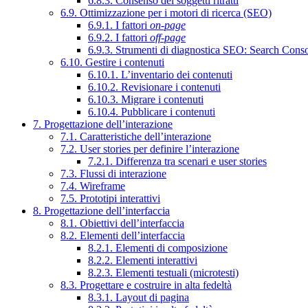
6.8.3. Consenso dei soggetti ritratti
6.9. Ottimizzazione per i motori di ricerca (SEO)
6.9.1. I fattori
on-page
6.9.2. I fattori
off-page
6.9.3. Strumenti di diagnostica SEO: Search Cons
6.10. Gestire i contenuti
6.10.1. L’inventario dei contenuti
6.10.2. Revisionare i contenuti
6.10.3. Migrare i contenuti
6.10.4. Pubblicare i contenuti
7. Progettazione dell’interazione
7.1. Caratteristiche dell’interazione
7.2. User stories per definire l’interazione
7.2.1. Differenza tra scenari e user stories
7.3. Flussi di interazione
7.4. Wireframe
7.5. Prototipi interattivi
8. Progettazione dell’interfaccia
8.1. Obiettivi dell’interfaccia
8.2. Elementi dell’interfaccia
8.2.1. Elementi di composizione
8.2.2. Elementi interattivi
8.2.3. Elementi testuali (microtesti)
8.3. Progettare e costruire in alta fedeltà
8.3.1. Layout di pagina