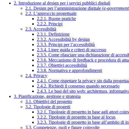
2. Introduzione al design per i servizi pubblici digitali
2.1. Design per l’amministrazione digitale (
e-government
2.2. L’approccio progettuale
2.2.1. Buone pratiche
2.2.2. Principi
2.3. Accessibilità
2.3.1. Definizione
2.3.2. Accessibilità by design
2.3.3. Principi per l’accessibilità
2.3.4. Linee guida e criteri di successo
2.3.5. Come rilasciare una dichiarazione di accessib
2.3.6. Meccanismo di feedback e procedura di attu
2.3.7. Obiettivi accessibilità
2.3.8. Normativa e approfondimenti
2.4. Privacy
2.4.1. Come rispettare la privacy sin dalla progettaz
2.4.2. Richiedi il consenso quando necessario
2.4.3. Le basi del sito web: architettura, informati
3. Pianificazione, gestione e strategia
3.1. Obiettivi del progetto
3.2. Tipologie di progetti
3.2.1. Tipologie di progetto in base agli attori coinv
3.2.2. Tipologie di progetto in base al focus
3.2.3. Tipologie di progetto in base all’ambito di i
3.3. Competenze, ruoli e figure coinvolte