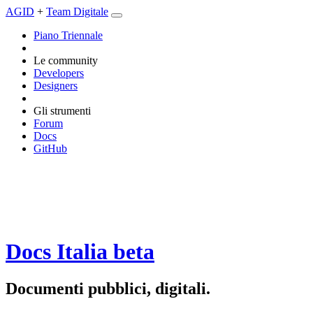
AGID
+
Team Digitale
Piano Triennale
Le community
Developers
Designers
Gli strumenti
Forum
Docs
GitHub
Docs Italia
beta
Documenti pubblici, digitali.