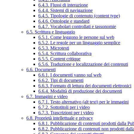
6.4.3. Flussi di interazione
6.4.4. Sistemi di navigazione
6.4.5. Tipologie di contenuto (content type)
6.4.6. Ontologie e standard
6.4.7. Vocabolari controllati e tassonomie
6.5. Scrittura e linguaggio
6.5.1. Come leggono le persone sul web
6.5.2. Le regole per un linguaggio semplice
6.5.3. Microtesti
6.5.4. Scrittura collaborativa
6.5.5. Content critique
6.5.6. Traduzione e localizzazione dei contenuti
6.6. Documenti
6.6.1. I documenti vanno sul web
6.6.2. Tipi di documenti
6.6.3. Formato di lettura dei documenti elettronici
6.6.4. Modalità di produzione dei documenti
6.7. Immagini e video
6.7.1. Testo alternativo (alt text) per le immagini
6.7.2. Sottotitoli per i video
6.7.3. Trascrizioni per i video
6.8. Proprietà intellettuale e privacy
6.8.1. Pubblicazione di contenuti prodotti dalla P
6.8.2. Pubblicazione di contenuti non prodotti dal