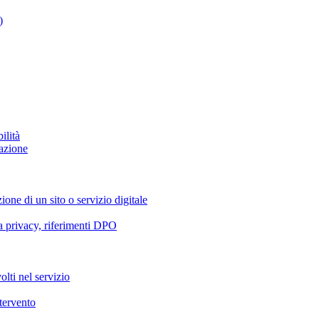
)
ilità
azione
ione di un sito o servizio digitale
va privacy, riferimenti DPO
olti nel servizio
ntervento