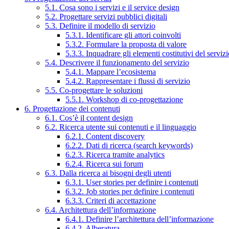
5.1. Cosa sono i servizi e il service design
5.2. Progettare servizi pubblici digitali
5.3. Definire il modello di servizio
5.3.1. Identificare gli attori coinvolti
5.3.2. Formulare la proposta di valore
5.3.3. Inquadrare gli elementi costitutivi del serviz
5.4. Descrivere il funzionamento del servizio
5.4.1. Mappare l’ecosistema
5.4.2. Rappresentare i flussi di servizio
5.5. Co-progettare le soluzioni
5.5.1. Workshop di co-progettazione
6. Progettazione dei contenuti
6.1. Cos’è il content design
6.2. Ricerca utente sui contenuti e il linguaggio
6.2.1. Content discovery
6.2.2. Dati di ricerca (search keywords)
6.2.3. Ricerca tramite analytics
6.2.4. Ricerca sui forum
6.3. Dalla ricerca ai bisogni degli utenti
6.3.1. User stories per definire i contenuti
6.3.2. Job stories per definire i contenuti
6.3.3. Criteri di accettazione
6.4. Architettura dell’informazione
6.4.1. Definire l’architettura dell’informazione
6.4.2. Alberatura