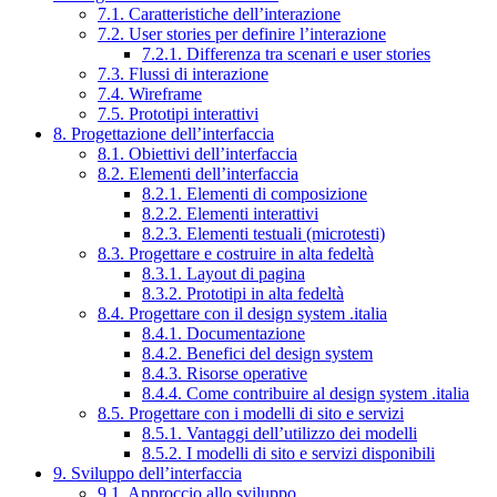
7.1. Caratteristiche dell’interazione
7.2. User stories per definire l’interazione
7.2.1. Differenza tra scenari e user stories
7.3. Flussi di interazione
7.4. Wireframe
7.5. Prototipi interattivi
8. Progettazione dell’interfaccia
8.1. Obiettivi dell’interfaccia
8.2. Elementi dell’interfaccia
8.2.1. Elementi di composizione
8.2.2. Elementi interattivi
8.2.3. Elementi testuali (microtesti)
8.3. Progettare e costruire in alta fedeltà
8.3.1. Layout di pagina
8.3.2. Prototipi in alta fedeltà
8.4. Progettare con il design system .italia
8.4.1. Documentazione
8.4.2. Benefici del design system
8.4.3. Risorse operative
8.4.4. Come contribuire al design system .italia
8.5. Progettare con i modelli di sito e servizi
8.5.1. Vantaggi dell’utilizzo dei modelli
8.5.2. I modelli di sito e servizi disponibili
9. Sviluppo dell’interfaccia
9.1. Approccio allo sviluppo