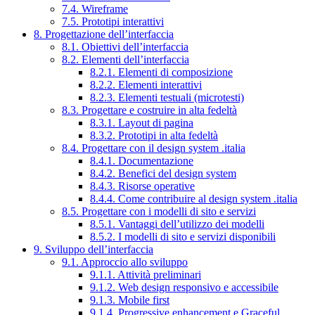
7.4. Wireframe
7.5. Prototipi interattivi
8. Progettazione dell’interfaccia
8.1. Obiettivi dell’interfaccia
8.2. Elementi dell’interfaccia
8.2.1. Elementi di composizione
8.2.2. Elementi interattivi
8.2.3. Elementi testuali (microtesti)
8.3. Progettare e costruire in alta fedeltà
8.3.1. Layout di pagina
8.3.2. Prototipi in alta fedeltà
8.4. Progettare con il design system .italia
8.4.1. Documentazione
8.4.2. Benefici del design system
8.4.3. Risorse operative
8.4.4. Come contribuire al design system .italia
8.5. Progettare con i modelli di sito e servizi
8.5.1. Vantaggi dell’utilizzo dei modelli
8.5.2. I modelli di sito e servizi disponibili
9. Sviluppo dell’interfaccia
9.1. Approccio allo sviluppo
9.1.1. Attività preliminari
9.1.2. Web design responsivo e accessibile
9.1.3. Mobile first
9.1.4. Progressive enhancement e Graceful