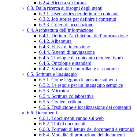
6.2.4. Ricerca sui forum
6.3. Dalla ricerca ai bisogni degli utenti
6.3.1. User stories per definire i contenuti
6.3.2. Job stories per definire i contenuti
6.3.3. Criteri di accettazione
6.4. Architettura dell’informazione
6.4.1. Definire l’architettura dell’informazione
6.4.2. Alberatura
6.4.3. Flussi di interazione
6.4.4. Sistemi di navigazione
6.4.5. Tipologie di contenuto (content type)
6.4.6. Ontologie e standard
6.4.7. Vocabolari controllati e tassonomie
6.5. Scrittura e linguaggio
6.5.1. Come leggono le persone sul web
6.5.2. Le regole per un linguaggio semplice
6.5.3. Microtesti
6.5.4. Scrittura collaborativa
6.5.5. Content critique
6.5.6. Traduzione e localizzazione dei contenuti
6.6. Documenti
6.6.1. I documenti vanno sul web
6.6.2. Tipi di documenti
6.6.3. Formato di lettura dei documenti elettronici
6.6.4. Modalità di produzione dei documenti