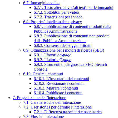
6.7. Immagini e video
6.7.1. Testo alternativo (alt text) per le immagini
6.7.2. Sottotitoli per i video
6.7.3. Trascrizioni per i video
6.8. Proprietà intellettuale e privacy
6.8.1. Pubblicazione di contenuti prodotti dalla
Pubblica Amministrazione
6.8.2. Pubblicazione di contenuti non prodotti
dalla Pubblica Amministrazione
6.8.3. Consenso dei soggetti ritratti
6.9. Ottimizzazione per i motori di ricerca (SEO)
6.9.1. I fattori
on-page
6.9.2. I fattori
off-page
6.9.3. Strumenti di diagnostica SEO: Search
Console
6.10. Gestire i contenuti
6.10.1. L’inventario dei contenuti
6.10.2. Revisionare i contenuti
6.10.3. Migrare i contenuti
6.10.4. Pubblicare i contenuti
7. Progettazione dell’interazione
7.1. Caratteristiche dell’interazione
7.2. User stories per definire l’interazione
7.2.1. Differenza tra scenari e user stories
7.3. Flussi di interazione