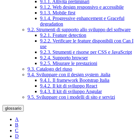
9.1.1. Attività preliminari
9.1.2. Web design responsivo e accessibile
9.1.3. Mobile first
9.1.4. Progressive enhancement e Graceful
degradation
9.2. Strumenti di supporto allo sviluppo del software
9.2.1. Feature detection
9.2.2. Verificare le feature disponibili con Can I
use
9.2.3. Strumenti e risorse per CSS e JavaScript
9.2.4. Supporto browser
9.2.5. Misurare le prestazioni
9.3. Catalogo del riuso
9.4. Sviluppare con il design system .italia
9.4.1. Il framework Bootstrap Italia
9.4.2. Il kit di sviluppo React
9.4.3. Il kit di sviluppo Angular
9.5. Sviluppare con i modelli di sito e servizi
glossario
A
B
C
D