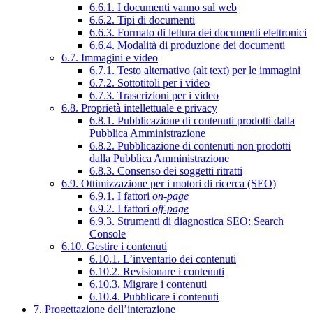
6.6.1. I documenti vanno sul web
6.6.2. Tipi di documenti
6.6.3. Formato di lettura dei documenti elettronici
6.6.4. Modalità di produzione dei documenti
6.7. Immagini e video
6.7.1. Testo alternativo (alt text) per le immagini
6.7.2. Sottotitoli per i video
6.7.3. Trascrizioni per i video
6.8. Proprietà intellettuale e privacy
6.8.1. Pubblicazione di contenuti prodotti dalla
Pubblica Amministrazione
6.8.2. Pubblicazione di contenuti non prodotti
dalla Pubblica Amministrazione
6.8.3. Consenso dei soggetti ritratti
6.9. Ottimizzazione per i motori di ricerca (SEO)
6.9.1. I fattori
on-page
6.9.2. I fattori
off-page
6.9.3. Strumenti di diagnostica SEO: Search
Console
6.10. Gestire i contenuti
6.10.1. L’inventario dei contenuti
6.10.2. Revisionare i contenuti
6.10.3. Migrare i contenuti
6.10.4. Pubblicare i contenuti
7. Progettazione dell’interazione