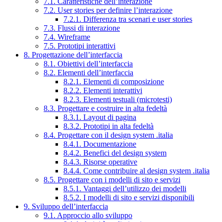
7.1. Caratteristiche dell’interazione
7.2. User stories per definire l’interazione
7.2.1. Differenza tra scenari e user stories
7.3. Flussi di interazione
7.4. Wireframe
7.5. Prototipi interattivi
8. Progettazione dell’interfaccia
8.1. Obiettivi dell’interfaccia
8.2. Elementi dell’interfaccia
8.2.1. Elementi di composizione
8.2.2. Elementi interattivi
8.2.3. Elementi testuali (microtesti)
8.3. Progettare e costruire in alta fedeltà
8.3.1. Layout di pagina
8.3.2. Prototipi in alta fedeltà
8.4. Progettare con il design system .italia
8.4.1. Documentazione
8.4.2. Benefici del design system
8.4.3. Risorse operative
8.4.4. Come contribuire al design system .italia
8.5. Progettare con i modelli di sito e servizi
8.5.1. Vantaggi dell’utilizzo dei modelli
8.5.2. I modelli di sito e servizi disponibili
9. Sviluppo dell’interfaccia
9.1. Approccio allo sviluppo