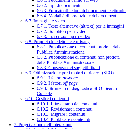
6.6.1. I documenti vanno sul web
6.6.2. Tipi di documenti
6.6.3. Formato di lettura dei documenti elettronici
6.6.4. Modalità di produzione dei documenti
6.7. Immagini e video
6.7.1. Testo alternativo (alt text) per le immagini
6.7.2. Sottotitoli per i video
6.7.3. Trascrizioni per i video
6.8. Proprietà intellettuale e privacy
6.8.1. Pubblicazione di contenuti prodotti dalla
Pubblica Amministrazione
6.8.2. Pubblicazione di contenuti non prodotti
dalla Pubblica Amministrazione
6.8.3. Consenso dei soggetti ritratti
6.9. Ottimizzazione per i motori di ricerca (SEO)
6.9.1. I fattori
on-page
6.9.2. I fattori
off-page
6.9.3. Strumenti di diagnostica SEO: Search
Console
6.10. Gestire i contenuti
6.10.1. L’inventario dei contenuti
6.10.2. Revisionare i contenuti
6.10.3. Migrare i contenuti
6.10.4. Pubblicare i contenuti
7. Progettazione dell’interazione