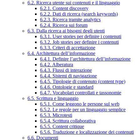
6.2. Ricerca utente sui contenuti e il linguaggio
6.2.1. Content discovery
6.2.2. Dati di ricerca (search keywords)
6.2.3. Ricerca tramite analytics
6.2.4. Ricerca sui forum
6.3. Dalla ricerca ai bisogni degli utenti
6.3.1. User stories per definire i contenuti
6.3.2. Job stories per definire i contenuti
6.3.3. Criteri di accettazione
6.4. Architettura dell’informazione
6.4.1. Definire l’architettura dell’informazione
6.4.2. Alberatura
6.4.3. Flussi di interazione
6.4.4. Sistemi di navigazione
6.4.5. Tipologie di contenuto (content type)
6.4.6. Ontologie e standard
6.4.7. Vocabolari controllati e tassonomie
6.5. Scrittura e linguaggio
6.5.1. Come leggono le persone sul web
6.5.2. Le regole per un linguaggio semplice
6.5.3. Microtesti
6.5.4. Scrittura collaborativa
6.5.5. Content critique
6.5.6. Traduzione e localizzazione dei contenuti
6.6. Documenti