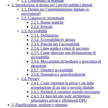
1.3. Contribuisci al manuale
2. Introduzione al design per i servizi pubblici digitali
2.1. Design per l’amministrazione digitale (
e-
government
)
2.2. L’approccio progettuale
2.2.1. Buone pratiche
2.2.2. Principi
2.3. Accessibilità
2.3.1. Definizione
2.3.2. Accessibilità by design
2.3.3. Principi per l’accessibilità
2.3.4. Linee guida e criteri di successo
2.3.5. Come rilasciare una dichiarazione di
accessibilità
2.3.6. Meccanismo di feedback e procedura di
attuazione
2.3.7. Obiettivi accessibilità
2.3.8. Normativa e approfondimenti
2.4. Privacy
2.4.1. Come rispettare la privacy sin dalla
progettazione di un sito o servizio digitale
2.4.2. Richiedi il consenso quando necessario
2.4.3. Le basi del sito web: architettura,
informativa privacy, riferimenti DPO
3. Pianificazione, gestione e strategia