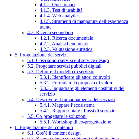
4.1.2. Questionari
4.1.3. Test di usabilità
4.1.4. Web analytics
4.1.5. Strumenti di mappatura dell’esperienza
utente
4.2. Ricerca secondaria
4.2.1. Ricerca documentale
4.2.2. Analisi benchmark
4.2.3. Valutazione euristica
5. Progettazione dei servizi
5.1. Cosa sono i servizi e il service design
5.2. Progettare servizi pubblici digitali
5.3. Definire il modello di servizio
5.3.1. Identificare gli attori coinvolti
5.3.2. Formulare la proposta di valore
5.3.3. Inquadrare gli elementi costitutivi del
servizio
5.4. Descrivere il funzionamento del servizio
5.4.1. Mappare l’ecosistema
5.4.2. Rappresentare i flussi di servizio
5.5. Co-progettare le soluzioni
5.5.1. Workshop di co-progettazione
6. Progettazione dei contenuti
6.1. Cos’è il content design
6.2. Ricerca utente sui contenuti e il linguaggio