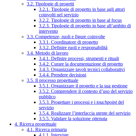
3.2. Tipologie di progetti
3.2.1. Tipologie di progetto in base agli attori
coinvolti nel servizio
3.2.2. Tipologie di progetto in base al focus
3.2.3. Tipologie di progetto in base all’ambito di
intervento
3.3. Competenze, ruoli e figure coinvolte
3.3.1. Coordinatore di progetto
3.3.2. Definire ruoli e responsabilità
3.4. Metodo di lavoro
3.4.1. Definire processi, strumenti e rituali
3.4.2. Curare la documentazione di progetto
3.4.3. Organizzare tavoli tecnici collaborativi
3.4.4. Prendere decisioni
3.5. Il processo progettuale
3.5.1. Organizzare il progetto e la sua gestione
3.5.2. Comprendere il contesto d’uso del servizio
pubblico
3.5.3. Progettare i processi e i
touchpoint
del
servizio
3.5.4. Realizzare l’interfaccia utente del servizio
3.5.5. Validare la soluzione ottenuta
4. Ricerca progettuale
4.1. Ricerca primaria
4.1.1. Interviste