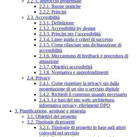
2.2. L’approccio progettuale
2.2.1. Buone pratiche
2.2.2. Principi
2.3. Accessibilità
2.3.1. Definizione
2.3.2. Accessibilità by design
2.3.3. Principi per l’accessibilità
2.3.4. Linee guida e criteri di successo
2.3.5. Come rilasciare una dichiarazione di
accessibilità
2.3.6. Meccanismo di feedback e procedura di
attuazione
2.3.7. Obiettivi accessibilità
2.3.8. Normativa e approfondimenti
2.4. Privacy
2.4.1. Come rispettare la privacy sin dalla
progettazione di un sito o servizio digitale
2.4.2. Richiedi il consenso quando necessario
2.4.3. Le basi del sito web: architettura,
informativa privacy, riferimenti DPO
3. Pianificazione, gestione e strategia
3.1. Obiettivi del progetto
3.2. Tipologie di progetti
3.2.1. Tipologie di progetto in base agli attori
coinvolti nel servizio