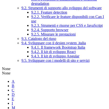
degradation
9.2. Strumenti di supporto allo sviluppo del software
9.2.1. Feature detection
9.2.2. Verificare le feature disponibili con Can I
use
9.2.3. Strumenti e risorse per CSS e JavaScript
9.2.4. Supporto browser
9.2.5. Misurare le prestazioni
9.3. Catalogo del riuso
9.4. Sviluppare con il design system .italia
9.4.1. Il framework Bootstrap Italia
9.4.2. Il kit di sviluppo React
9.4.3. Il kit di sviluppo Angular
9.5. Sviluppare con i modelli di sito e servizi
None
None
A
B
C
D
E
I
M