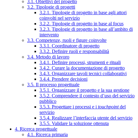
3.1. Obiettivi del progetto
3.2. Tipologie di progetti
3.2.1. Tipologie di progetto in base agli attori
coinvolti nel servizio
3.2.2. Tipologie di progetto in base al focus
3.2.3. Tipologie di progetto in base all’ambito di
intervento
3.3. Competenze, ruoli e figure coinvolte
3.3.1. Coordinatore di progetto
3.3.2. Definire ruoli e responsabilità
3.4. Metodo di lavoro
3.4.1. Definire processi, strumenti e rituali
3.4.2. Curare la documentazione di progetto
3.4.3. Organizzare tavoli tecnici collaborativi
3.4.4. Prendere decisioni
3.5. Il processo progettuale
3.5.1. Organizzare il progetto e la sua gestione
3.5.2. Comprendere il contesto d’uso del servizio
pubblico
3.5.3. Progettare i processi e i
touchpoint
del
servizio
3.5.4. Realizzare l’interfaccia utente del servizio
3.5.5. Validare la soluzione ottenuta
4. Ricerca progettuale
4.1. Ricerca primaria