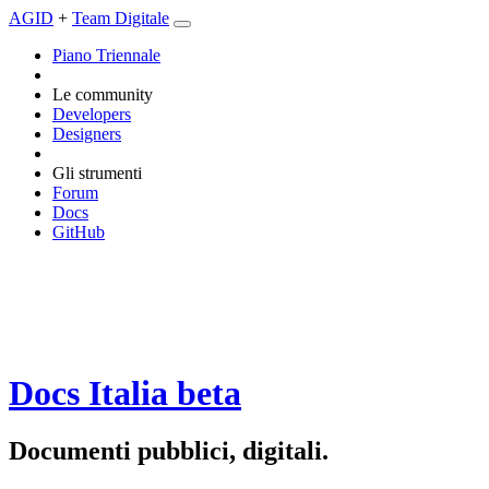
AGID
+
Team Digitale
Piano Triennale
Le community
Developers
Designers
Gli strumenti
Forum
Docs
GitHub
Docs Italia
beta
Documenti pubblici, digitali.