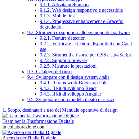
9.1.1. Attività preliminari
9.1.2. Web design responsivo e accessibile
9.1.3. Mobile first
9.1.4. Progressive enhancement e Graceful
degradation
9.2. Strumenti di supporto allo sviluppo del software
9.2.1. Feature detection
9.2.2. Verificare le feature disponibili con Can I
use
9.2.3. Strumenti e risorse per CSS e JavaScript
9.2.4. Supporto browser
9.2.5. Misurare le prestazioni
9.3. Catalogo del riuso
9.4. Sviluppare con il design system .italia
9.4.1. Il framework Bootstrap Italia
9.4.2. Il kit di sviluppo React
9.4.3. Il kit di sviluppo Angular
9.5. Sviluppare con i modelli di sito e servizi
1. Scopo, destinatari e uso del Manuale operativo di design
Team per la Trasformazione Digitale
in collaborazione con
Agenzia per l'Italia Digitale