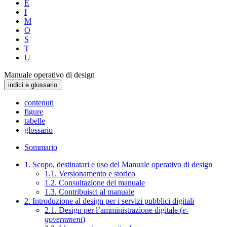
E
I
M
O
S
T
U
Manuale operativo di design
indici e glossario
contenuti
figure
tabelle
glossario
Sommario
1. Scopo, destinatari e uso del Manuale operativo di design
1.1. Versionamento e storico
1.2. Consultazione del manuale
1.3. Contribuisci al manuale
2. Introduzione al design per i servizi pubblici digitali
2.1. Design per l’amministrazione digitale (
e-
government
)