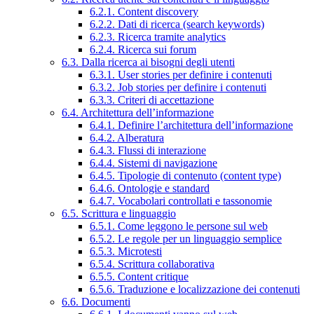
6.2.1. Content discovery
6.2.2. Dati di ricerca (search keywords)
6.2.3. Ricerca tramite analytics
6.2.4. Ricerca sui forum
6.3. Dalla ricerca ai bisogni degli utenti
6.3.1. User stories per definire i contenuti
6.3.2. Job stories per definire i contenuti
6.3.3. Criteri di accettazione
6.4. Architettura dell’informazione
6.4.1. Definire l’architettura dell’informazione
6.4.2. Alberatura
6.4.3. Flussi di interazione
6.4.4. Sistemi di navigazione
6.4.5. Tipologie di contenuto (content type)
6.4.6. Ontologie e standard
6.4.7. Vocabolari controllati e tassonomie
6.5. Scrittura e linguaggio
6.5.1. Come leggono le persone sul web
6.5.2. Le regole per un linguaggio semplice
6.5.3. Microtesti
6.5.4. Scrittura collaborativa
6.5.5. Content critique
6.5.6. Traduzione e localizzazione dei contenuti
6.6. Documenti