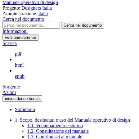
Manuale operativo di design
Progetto:
Designers Italia
Amministrazione:
italia
Cerca nel documento
Cerca nel documento
Informazioni
versione-corrente
Scarica
pdf
html
epub
Sorgente
Azioni
indice dei contenuti
Sommario
1. Scopo, destinatari e uso del Manuale operativo di design
1.1. Versionamento e storico
1.2. Consultazione del manuale
1.3. Contribuisci al manuale