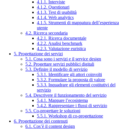
4.1.1. Interviste
4.1.2. Questionari
4.1.3. Test di usabilità
4.1.4. Web analytics
4.1.5. Strumenti di mappatura dell’esperienza
utente
4.2. Ricerca secondaria
4.2.1. Ricerca documentale
4.2.2. Analisi benchmark
4.2.3. Valutazione euristica
5. Progettazione dei servizi
5.1. Cosa sono i servizi e il service design
5.2. Progettare servizi pubblici digitali
5.3. Definire il modello di servizio
5.3.1. Identificare gli attori coinvolti
5.3.2. Formulare la proposta di valore
5.3.3. Inquadrare gli elementi costitutivi del
servizio
5.4. Descrivere il funzionamento del servizio
5.4.1. Mappare l’ecosistema
5.4.2. Rappresentare i flussi di servizio
5.5. Co-progettare le soluzioni
5.5.1. Workshop di co-progettazione
6. Progettazione dei contenuti
6.1. Cos’è il content design