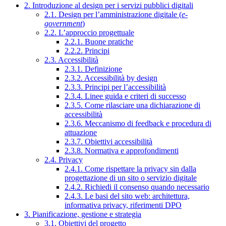
2. Introduzione al design per i servizi pubblici digitali
2.1. Design per l’amministrazione digitale (
e-
government
)
2.2. L’approccio progettuale
2.2.1. Buone pratiche
2.2.2. Principi
2.3. Accessibilità
2.3.1. Definizione
2.3.2. Accessibilità by design
2.3.3. Principi per l’accessibilità
2.3.4. Linee guida e criteri di successo
2.3.5. Come rilasciare una dichiarazione di
accessibilità
2.3.6. Meccanismo di feedback e procedura di
attuazione
2.3.7. Obiettivi accessibilità
2.3.8. Normativa e approfondimenti
2.4. Privacy
2.4.1. Come rispettare la privacy sin dalla
progettazione di un sito o servizio digitale
2.4.2. Richiedi il consenso quando necessario
2.4.3. Le basi del sito web: architettura,
informativa privacy, riferimenti DPO
3. Pianificazione, gestione e strategia
3.1. Obiettivi del progetto