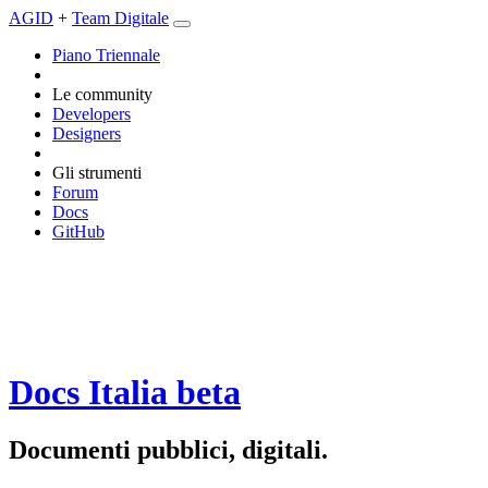
AGID
+
Team Digitale
Piano Triennale
Le community
Developers
Designers
Gli strumenti
Forum
Docs
GitHub
Docs Italia
beta
Documenti pubblici, digitali.