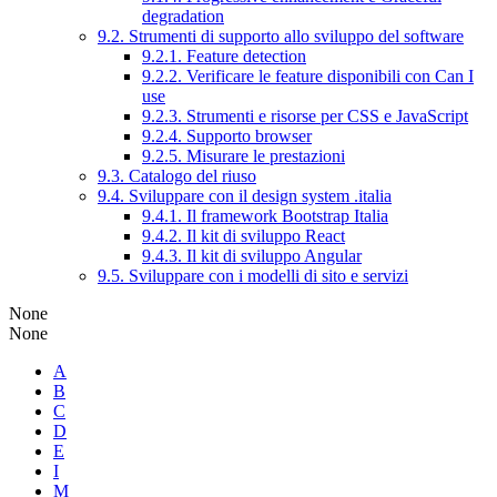
degradation
9.2. Strumenti di supporto allo sviluppo del software
9.2.1. Feature detection
9.2.2. Verificare le feature disponibili con Can I
use
9.2.3. Strumenti e risorse per CSS e JavaScript
9.2.4. Supporto browser
9.2.5. Misurare le prestazioni
9.3. Catalogo del riuso
9.4. Sviluppare con il design system .italia
9.4.1. Il framework Bootstrap Italia
9.4.2. Il kit di sviluppo React
9.4.3. Il kit di sviluppo Angular
9.5. Sviluppare con i modelli di sito e servizi
None
None
A
B
C
D
E
I
M