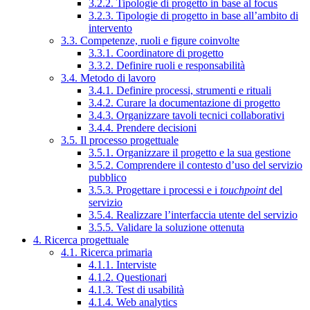
3.2.2. Tipologie di progetto in base al focus
3.2.3. Tipologie di progetto in base all’ambito di
intervento
3.3. Competenze, ruoli e figure coinvolte
3.3.1. Coordinatore di progetto
3.3.2. Definire ruoli e responsabilità
3.4. Metodo di lavoro
3.4.1. Definire processi, strumenti e rituali
3.4.2. Curare la documentazione di progetto
3.4.3. Organizzare tavoli tecnici collaborativi
3.4.4. Prendere decisioni
3.5. Il processo progettuale
3.5.1. Organizzare il progetto e la sua gestione
3.5.2. Comprendere il contesto d’uso del servizio
pubblico
3.5.3. Progettare i processi e i
touchpoint
del
servizio
3.5.4. Realizzare l’interfaccia utente del servizio
3.5.5. Validare la soluzione ottenuta
4. Ricerca progettuale
4.1. Ricerca primaria
4.1.1. Interviste
4.1.2. Questionari
4.1.3. Test di usabilità
4.1.4. Web analytics