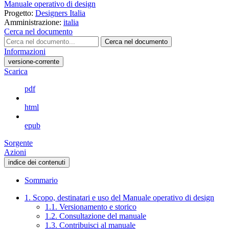
Manuale operativo di design
Progetto:
Designers Italia
Amministrazione:
italia
Cerca nel documento
Cerca nel documento
Informazioni
versione-corrente
Scarica
pdf
html
epub
Sorgente
Azioni
indice dei contenuti
Sommario
1. Scopo, destinatari e uso del Manuale operativo di design
1.1. Versionamento e storico
1.2. Consultazione del manuale
1.3. Contribuisci al manuale