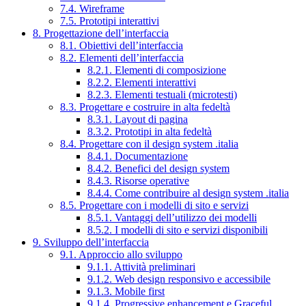
7.4. Wireframe
7.5. Prototipi interattivi
8. Progettazione dell’interfaccia
8.1. Obiettivi dell’interfaccia
8.2. Elementi dell’interfaccia
8.2.1. Elementi di composizione
8.2.2. Elementi interattivi
8.2.3. Elementi testuali (microtesti)
8.3. Progettare e costruire in alta fedeltà
8.3.1. Layout di pagina
8.3.2. Prototipi in alta fedeltà
8.4. Progettare con il design system .italia
8.4.1. Documentazione
8.4.2. Benefici del design system
8.4.3. Risorse operative
8.4.4. Come contribuire al design system .italia
8.5. Progettare con i modelli di sito e servizi
8.5.1. Vantaggi dell’utilizzo dei modelli
8.5.2. I modelli di sito e servizi disponibili
9. Sviluppo dell’interfaccia
9.1. Approccio allo sviluppo
9.1.1. Attività preliminari
9.1.2. Web design responsivo e accessibile
9.1.3. Mobile first
9.1.4. Progressive enhancement e Graceful