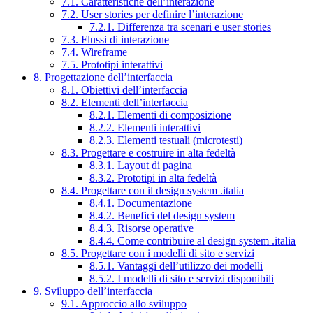
7.1. Caratteristiche dell’interazione
7.2. User stories per definire l’interazione
7.2.1. Differenza tra scenari e user stories
7.3. Flussi di interazione
7.4. Wireframe
7.5. Prototipi interattivi
8. Progettazione dell’interfaccia
8.1. Obiettivi dell’interfaccia
8.2. Elementi dell’interfaccia
8.2.1. Elementi di composizione
8.2.2. Elementi interattivi
8.2.3. Elementi testuali (microtesti)
8.3. Progettare e costruire in alta fedeltà
8.3.1. Layout di pagina
8.3.2. Prototipi in alta fedeltà
8.4. Progettare con il design system .italia
8.4.1. Documentazione
8.4.2. Benefici del design system
8.4.3. Risorse operative
8.4.4. Come contribuire al design system .italia
8.5. Progettare con i modelli di sito e servizi
8.5.1. Vantaggi dell’utilizzo dei modelli
8.5.2. I modelli di sito e servizi disponibili
9. Sviluppo dell’interfaccia
9.1. Approccio allo sviluppo