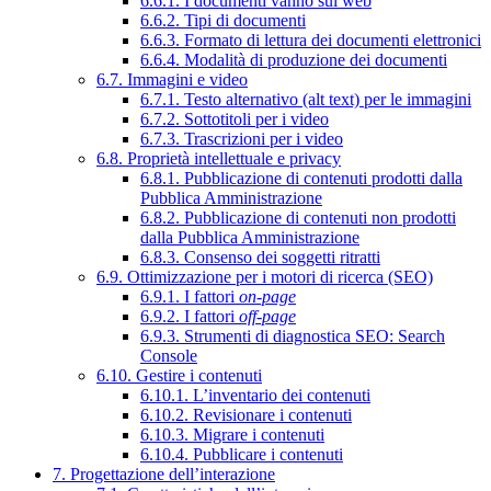
6.6.1. I documenti vanno sul web
6.6.2. Tipi di documenti
6.6.3. Formato di lettura dei documenti elettronici
6.6.4. Modalità di produzione dei documenti
6.7. Immagini e video
6.7.1. Testo alternativo (alt text) per le immagini
6.7.2. Sottotitoli per i video
6.7.3. Trascrizioni per i video
6.8. Proprietà intellettuale e privacy
6.8.1. Pubblicazione di contenuti prodotti dalla
Pubblica Amministrazione
6.8.2. Pubblicazione di contenuti non prodotti
dalla Pubblica Amministrazione
6.8.3. Consenso dei soggetti ritratti
6.9. Ottimizzazione per i motori di ricerca (SEO)
6.9.1. I fattori
on-page
6.9.2. I fattori
off-page
6.9.3. Strumenti di diagnostica SEO: Search
Console
6.10. Gestire i contenuti
6.10.1. L’inventario dei contenuti
6.10.2. Revisionare i contenuti
6.10.3. Migrare i contenuti
6.10.4. Pubblicare i contenuti
7. Progettazione dell’interazione