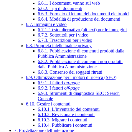
6.6.1. I documenti vanno sul web
6.6.2. Tipi di documenti
6.6.3. Formato di lettura dei documenti elettronici
6.6.4. Modalità di produzione dei documenti
6.7. Immagini e video
6.7.1. Testo alternativo (alt text) per le immagini
6.7.2. Sottotitoli per i video
6.7.3. Trascrizioni per i video
6.8. Proprietà intellettuale e privacy
6.8.1. Pubblicazione di contenuti prodotti dalla
Pubblica Amministrazione
6.8.2. Pubblicazione di contenuti non prodotti
dalla Pubblica Amministrazione
6.8.3. Consenso dei soggetti ritratti
6.9. Ottimizzazione per i motori di ricerca (SEO)
6.9.1. I fattori
on-page
6.9.2. I fattori
off-page
6.9.3. Strumenti di diagnostica SEO: Search
Console
6.10. Gestire i contenuti
6.10.1. L’inventario dei contenuti
6.10.2. Revisionare i contenuti
6.10.3. Migrare i contenuti
6.10.4. Pubblicare i contenuti
7. Progettazione dell’interazione