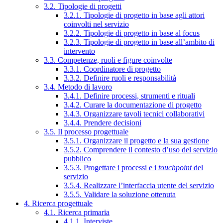
3.2. Tipologie di progetti
3.2.1. Tipologie di progetto in base agli attori
coinvolti nel servizio
3.2.2. Tipologie di progetto in base al focus
3.2.3. Tipologie di progetto in base all’ambito di
intervento
3.3. Competenze, ruoli e figure coinvolte
3.3.1. Coordinatore di progetto
3.3.2. Definire ruoli e responsabilità
3.4. Metodo di lavoro
3.4.1. Definire processi, strumenti e rituali
3.4.2. Curare la documentazione di progetto
3.4.3. Organizzare tavoli tecnici collaborativi
3.4.4. Prendere decisioni
3.5. Il processo progettuale
3.5.1. Organizzare il progetto e la sua gestione
3.5.2. Comprendere il contesto d’uso del servizio
pubblico
3.5.3. Progettare i processi e i
touchpoint
del
servizio
3.5.4. Realizzare l’interfaccia utente del servizio
3.5.5. Validare la soluzione ottenuta
4. Ricerca progettuale
4.1. Ricerca primaria
4.1.1. Interviste