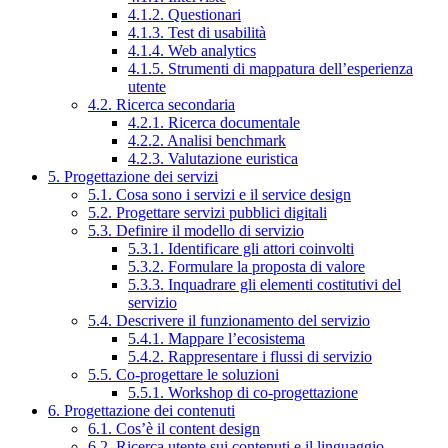
4.1.2. Questionari
4.1.3. Test di usabilità
4.1.4. Web analytics
4.1.5. Strumenti di mappatura dell’esperienza
utente
4.2. Ricerca secondaria
4.2.1. Ricerca documentale
4.2.2. Analisi benchmark
4.2.3. Valutazione euristica
5. Progettazione dei servizi
5.1. Cosa sono i servizi e il service design
5.2. Progettare servizi pubblici digitali
5.3. Definire il modello di servizio
5.3.1. Identificare gli attori coinvolti
5.3.2. Formulare la proposta di valore
5.3.3. Inquadrare gli elementi costitutivi del
servizio
5.4. Descrivere il funzionamento del servizio
5.4.1. Mappare l’ecosistema
5.4.2. Rappresentare i flussi di servizio
5.5. Co-progettare le soluzioni
5.5.1. Workshop di co-progettazione
6. Progettazione dei contenuti
6.1. Cos’è il content design
6.2. Ricerca utente sui contenuti e il linguaggio