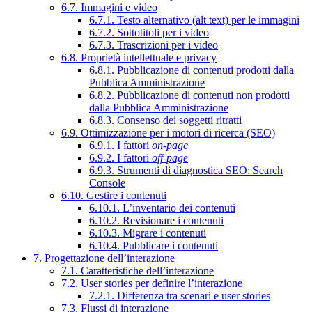
6.7. Immagini e video
6.7.1. Testo alternativo (alt text) per le immagini
6.7.2. Sottotitoli per i video
6.7.3. Trascrizioni per i video
6.8. Proprietà intellettuale e privacy
6.8.1. Pubblicazione di contenuti prodotti dalla
Pubblica Amministrazione
6.8.2. Pubblicazione di contenuti non prodotti
dalla Pubblica Amministrazione
6.8.3. Consenso dei soggetti ritratti
6.9. Ottimizzazione per i motori di ricerca (SEO)
6.9.1. I fattori
on-page
6.9.2. I fattori
off-page
6.9.3. Strumenti di diagnostica SEO: Search
Console
6.10. Gestire i contenuti
6.10.1. L’inventario dei contenuti
6.10.2. Revisionare i contenuti
6.10.3. Migrare i contenuti
6.10.4. Pubblicare i contenuti
7. Progettazione dell’interazione
7.1. Caratteristiche dell’interazione
7.2. User stories per definire l’interazione
7.2.1. Differenza tra scenari e user stories
7.3. Flussi di interazione