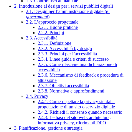
1.3. Contribuisci al manuale
2. Introduzione al design per i servizi pubblici digitali
2.1. Design per l’amministrazione digitale (
e-
government
)
2.2. L’approccio progettuale
2.2.1. Buone pratiche
2.2.2. Principi
2.3. Accessibilità
2.3.1. Definizione
2.3.2. Accessibilità by design
2.3.3. Principi per l’accessibilità
2.3.4. Linee guida e criteri di successo
2.3.5. Come rilasciare una dichiarazione di
accessibilità
2.3.6. Meccanismo di feedback e procedura di
attuazione
2.3.7. Obiettivi accessibilità
2.3.8. Normativa e approfondimenti
2.4. Privacy
2.4.1. Come rispettare la privacy sin dalla
progettazione di un sito o servizio digitale
2.4.2. Richiedi il consenso quando necessario
2.4.3. Le basi del sito web: architettura,
informativa privacy, riferimenti DPO
3. Pianificazione, gestione e strategia