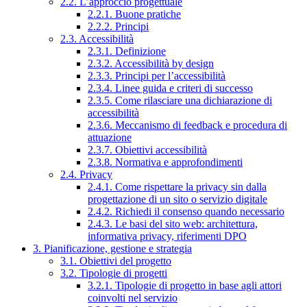
2.2. L’approccio progettuale
2.2.1. Buone pratiche
2.2.2. Principi
2.3. Accessibilità
2.3.1. Definizione
2.3.2. Accessibilità by design
2.3.3. Principi per l’accessibilità
2.3.4. Linee guida e criteri di successo
2.3.5. Come rilasciare una dichiarazione di
accessibilità
2.3.6. Meccanismo di feedback e procedura di
attuazione
2.3.7. Obiettivi accessibilità
2.3.8. Normativa e approfondimenti
2.4. Privacy
2.4.1. Come rispettare la privacy sin dalla
progettazione di un sito o servizio digitale
2.4.2. Richiedi il consenso quando necessario
2.4.3. Le basi del sito web: architettura,
informativa privacy, riferimenti DPO
3. Pianificazione, gestione e strategia
3.1. Obiettivi del progetto
3.2. Tipologie di progetti
3.2.1. Tipologie di progetto in base agli attori
coinvolti nel servizio