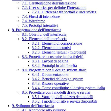
7.1. Caratteristiche dell’interazione
7.2. User stories per definire l’interazione
7.2.1. Differenza tra scenari e user stories
7.3. Flussi di interazione
7.4. Wireframe
7.5. Prototipi interattivi
8. Progettazione dell’interfaccia
8.1. Obiettivi dell’interfaccia
8.2. Elementi dell’interfaccia
8.2.1. Elementi di composizione
8.2.2. Elementi interattivi
8.2.3. Elementi testuali (microtesti)
8.3. Progettare e costruire in alta fedeltà
8.3.1. Layout di pagina
8.3.2. Prototipi in alta fedeltà
8.4. Progettare con il design system .italia
8.4.1. Documentazione
8.4.2. Benefici del design system
8.4.3. Risorse operative
8.4.4. Come contribuire al design system .italia
8.5. Progettare con i modelli di sito e servizi
8.5.1. Vantaggi dell’utilizzo dei modelli
8.5.2. I modelli di sito e servizi disponibili
9. Sviluppo dell’interfaccia
9.1. Approccio allo sviluppo