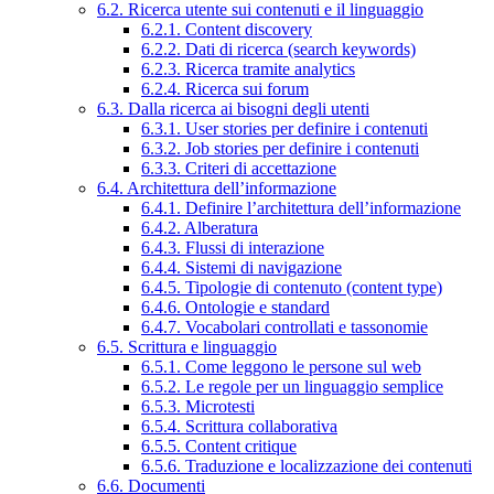
6.2. Ricerca utente sui contenuti e il linguaggio
6.2.1. Content discovery
6.2.2. Dati di ricerca (search keywords)
6.2.3. Ricerca tramite analytics
6.2.4. Ricerca sui forum
6.3. Dalla ricerca ai bisogni degli utenti
6.3.1. User stories per definire i contenuti
6.3.2. Job stories per definire i contenuti
6.3.3. Criteri di accettazione
6.4. Architettura dell’informazione
6.4.1. Definire l’architettura dell’informazione
6.4.2. Alberatura
6.4.3. Flussi di interazione
6.4.4. Sistemi di navigazione
6.4.5. Tipologie di contenuto (content type)
6.4.6. Ontologie e standard
6.4.7. Vocabolari controllati e tassonomie
6.5. Scrittura e linguaggio
6.5.1. Come leggono le persone sul web
6.5.2. Le regole per un linguaggio semplice
6.5.3. Microtesti
6.5.4. Scrittura collaborativa
6.5.5. Content critique
6.5.6. Traduzione e localizzazione dei contenuti
6.6. Documenti