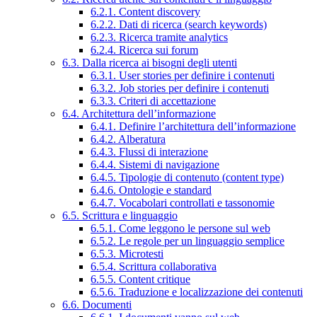
6.2.1. Content discovery
6.2.2. Dati di ricerca (search keywords)
6.2.3. Ricerca tramite analytics
6.2.4. Ricerca sui forum
6.3. Dalla ricerca ai bisogni degli utenti
6.3.1. User stories per definire i contenuti
6.3.2. Job stories per definire i contenuti
6.3.3. Criteri di accettazione
6.4. Architettura dell’informazione
6.4.1. Definire l’architettura dell’informazione
6.4.2. Alberatura
6.4.3. Flussi di interazione
6.4.4. Sistemi di navigazione
6.4.5. Tipologie di contenuto (content type)
6.4.6. Ontologie e standard
6.4.7. Vocabolari controllati e tassonomie
6.5. Scrittura e linguaggio
6.5.1. Come leggono le persone sul web
6.5.2. Le regole per un linguaggio semplice
6.5.3. Microtesti
6.5.4. Scrittura collaborativa
6.5.5. Content critique
6.5.6. Traduzione e localizzazione dei contenuti
6.6. Documenti