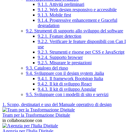
9.1.1. Attività preliminari
9.1.2. Web design responsivo e accessibile
9.1.3. Mobile first
9.1.4. Progressive enhancement e Graceful
degradation
9.2. Strumenti di supporto allo sviluppo del software
9.2.1. Feature detection
9.2.2. Verificare le feature disponibili con Can I
use
9.2.3. Strumenti e risorse per CSS e JavaScript
9.2.4. Supporto browser
9.2.5. Misurare le prestazioni
9.3. Catalogo del riuso
9.4. Sviluppare con il design system .italia
9.4.1. Il framework Bootstrap Italia
9.4.2. Il kit di sviluppo React
9.4.3. Il kit di sviluppo Angular
9.5. Sviluppare con i modelli di sito e servizi
1. Scopo, destinatari e uso del Manuale operativo di design
Team per la Trasformazione Digitale
in collaborazione con
Agenzia per l'Italia Digitale