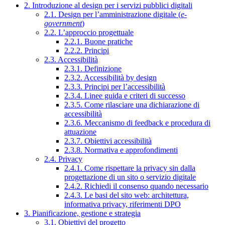
2. Introduzione al design per i servizi pubblici digitali
2.1. Design per l’amministrazione digitale (
e-
government
)
2.2. L’approccio progettuale
2.2.1. Buone pratiche
2.2.2. Principi
2.3. Accessibilità
2.3.1. Definizione
2.3.2. Accessibilità by design
2.3.3. Principi per l’accessibilità
2.3.4. Linee guida e criteri di successo
2.3.5. Come rilasciare una dichiarazione di
accessibilità
2.3.6. Meccanismo di feedback e procedura di
attuazione
2.3.7. Obiettivi accessibilità
2.3.8. Normativa e approfondimenti
2.4. Privacy
2.4.1. Come rispettare la privacy sin dalla
progettazione di un sito o servizio digitale
2.4.2. Richiedi il consenso quando necessario
2.4.3. Le basi del sito web: architettura,
informativa privacy, riferimenti DPO
3. Pianificazione, gestione e strategia
3.1. Obiettivi del progetto