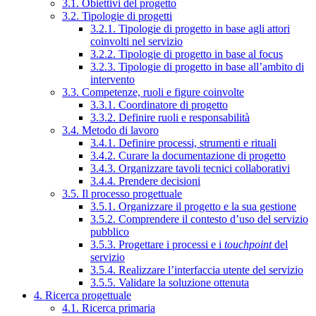
3.1. Obiettivi del progetto
3.2. Tipologie di progetti
3.2.1. Tipologie di progetto in base agli attori
coinvolti nel servizio
3.2.2. Tipologie di progetto in base al focus
3.2.3. Tipologie di progetto in base all’ambito di
intervento
3.3. Competenze, ruoli e figure coinvolte
3.3.1. Coordinatore di progetto
3.3.2. Definire ruoli e responsabilità
3.4. Metodo di lavoro
3.4.1. Definire processi, strumenti e rituali
3.4.2. Curare la documentazione di progetto
3.4.3. Organizzare tavoli tecnici collaborativi
3.4.4. Prendere decisioni
3.5. Il processo progettuale
3.5.1. Organizzare il progetto e la sua gestione
3.5.2. Comprendere il contesto d’uso del servizio
pubblico
3.5.3. Progettare i processi e i
touchpoint
del
servizio
3.5.4. Realizzare l’interfaccia utente del servizio
3.5.5. Validare la soluzione ottenuta
4. Ricerca progettuale
4.1. Ricerca primaria