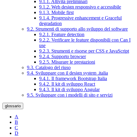
9.1.1. Attività preliminari
9.1.2. Web design responsivo e accessibile
9.1.3. Mobile first
9.1.4. Progressive enhancement e Graceful
degradation
9.2. Strumenti di supporto allo sviluppo del software
9.2.1. Feature detection
9.2.2. Verificare le feature disponibili con Can I
use
9.2.3. Strumenti e risorse per CSS e JavaScript
9.2.4. Supporto browser
9.2.5. Misurare le prestazioni
9.3. Catalogo del riuso
9.4. Sviluppare con il design system .italia
9.4.1. Il framework Bootstrap Italia
9.4.2. Il kit di sviluppo React
9.4.3. Il kit di sviluppo Angular
9.5. Sviluppare con i modelli di sito e servizi
glossario
A
B
C
D