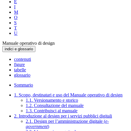
E
I
M
O
S
T
U
Manuale operativo di design
indici e glossario
contenuti
figure
tabelle
glossario
Sommario
1. Scopo, destinatari e uso del Manuale operativo di design
1.1. Versionamento e storico
1.2. Consultazione del manuale
1.3. Contribuisci al manuale
2. Introduzione al design per i servizi pubblici digitali
2.1. Design per l’amministrazione digitale (
e-
government
)