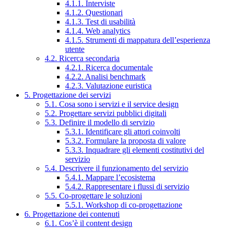
4.1.1. Interviste
4.1.2. Questionari
4.1.3. Test di usabilità
4.1.4. Web analytics
4.1.5. Strumenti di mappatura dell’esperienza
utente
4.2. Ricerca secondaria
4.2.1. Ricerca documentale
4.2.2. Analisi benchmark
4.2.3. Valutazione euristica
5. Progettazione dei servizi
5.1. Cosa sono i servizi e il service design
5.2. Progettare servizi pubblici digitali
5.3. Definire il modello di servizio
5.3.1. Identificare gli attori coinvolti
5.3.2. Formulare la proposta di valore
5.3.3. Inquadrare gli elementi costitutivi del
servizio
5.4. Descrivere il funzionamento del servizio
5.4.1. Mappare l’ecosistema
5.4.2. Rappresentare i flussi di servizio
5.5. Co-progettare le soluzioni
5.5.1. Workshop di co-progettazione
6. Progettazione dei contenuti
6.1. Cos’è il content design