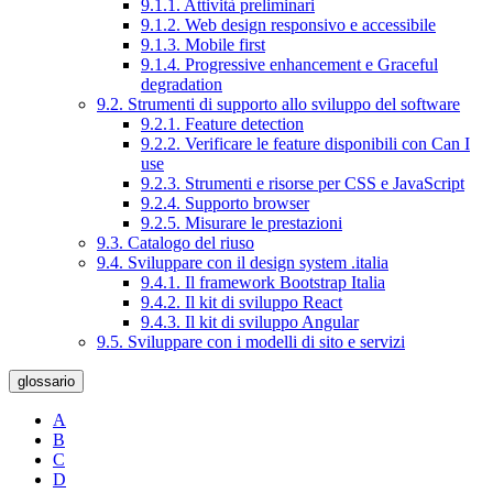
9.1.1. Attività preliminari
9.1.2. Web design responsivo e accessibile
9.1.3. Mobile first
9.1.4. Progressive enhancement e Graceful
degradation
9.2. Strumenti di supporto allo sviluppo del software
9.2.1. Feature detection
9.2.2. Verificare le feature disponibili con Can I
use
9.2.3. Strumenti e risorse per CSS e JavaScript
9.2.4. Supporto browser
9.2.5. Misurare le prestazioni
9.3. Catalogo del riuso
9.4. Sviluppare con il design system .italia
9.4.1. Il framework Bootstrap Italia
9.4.2. Il kit di sviluppo React
9.4.3. Il kit di sviluppo Angular
9.5. Sviluppare con i modelli di sito e servizi
glossario
A
B
C
D