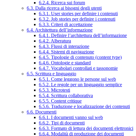
6.2.4. Ricerca sui forum
6.3. Dalla ricerca ai bisogni degli utenti
6.3.1. User stories per definire i contenuti
6.3.2. Job stories per definire i contenuti
6.3.3. Criteri di accettazione
6.4. Architettura dell’informazione
6.4.1. Definire l’architettura dell’informazione
6.4.2. Alberatura
6.4.3. Flussi di interazione
6.4.4. Sistemi di navigazione
6.4.5. Tipologie di contenuto (content type)
6.4.6. Ontologie e standard
6.4.7. Vocabolari controllati e tassonomie
6.5. Scrittura e linguaggio
6.5.1. Come leggono le persone sul web
6.5.2. Le regole per un linguaggio semplice
6.5.3. Microtesti
6.5.4. Scrittura collaborativa
6.5.5. Content critique
6.5.6. Traduzione e localizzazione dei contenuti
6.6. Documenti
6.6.1. I documenti vanno sul web
6.6.2. Tipi di documenti
6.6.3. Formato di lettura dei documenti elettronici
6.6.4. Modalità di produzione dei documenti