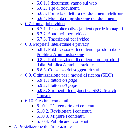
6.6.1. I documenti vanno sul web
6.6.2. Tipi di documenti
6.6.3. Formato di lettura dei documenti elettronici
6.6.4. Modalità di produzione dei documenti
6.7. Immagini e video
6.7.1. Testo alternativo (alt text) per le immagini
6.7.2. Sottotitoli per i video
6.7.3. Trascrizioni per i video
6.8. Proprietà intellettuale e privacy
6.8.1. Pubblicazione di contenuti prodotti dalla
Pubblica Amministrazione
6.8.2. Pubblicazione di contenuti non prodotti
dalla Pubblica Amministrazione
6.8.3. Consenso dei soggetti ritratti
6.9. Ottimizzazione per i motori di ricerca (SEO)
6.9.1. I fattori
on-page
6.9.2. I fattori
off-page
6.9.3. Strumenti di diagnostica SEO: Search
Console
6.10. Gestire i contenuti
6.10.1. L’inventario dei contenuti
6.10.2. Revisionare i contenuti
6.10.3. Migrare i contenuti
6.10.4. Pubblicare i contenuti
7. Progettazione dell’interazione