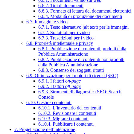
6.6.1. I documenti vanno sul web
6.6.2. Tipi di documenti
6.6.3. Formato di lettura dei documenti elettronici
6.6.4. Modalità di produzione dei documenti
6.7. Immagini e video
6.7.1. Testo alternativo (alt text) per le immagini
6.7.2. Sottotitoli per i video
6.7.3. Trascrizioni per i video
6.8. Proprietà intellettuale e privacy
6.8.1. Pubblicazione di contenuti prodotti dalla
Pubblica Amministrazione
6.8.2. Pubblicazione di contenuti non prodotti
dalla Pubblica Amministrazione
6.8.3. Consenso dei soggetti ritratti
6.9. Ottimizzazione per i motori di ricerca (SEO)
6.9.1. I fattori
on-page
6.9.2. I fattori
off-page
6.9.3. Strumenti di diagnostica SEO: Search
Console
6.10. Gestire i contenuti
6.10.1. L’inventario dei contenuti
6.10.2. Revisionare i contenuti
6.10.3. Migrare i contenuti
6.10.4. Pubblicare i contenuti
7. Progettazione dell’interazione