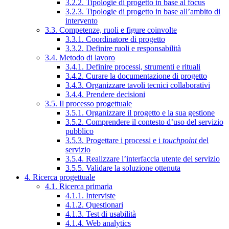
3.2.2. Tipologie di progetto in base al focus
3.2.3. Tipologie di progetto in base all’ambito di
intervento
3.3. Competenze, ruoli e figure coinvolte
3.3.1. Coordinatore di progetto
3.3.2. Definire ruoli e responsabilità
3.4. Metodo di lavoro
3.4.1. Definire processi, strumenti e rituali
3.4.2. Curare la documentazione di progetto
3.4.3. Organizzare tavoli tecnici collaborativi
3.4.4. Prendere decisioni
3.5. Il processo progettuale
3.5.1. Organizzare il progetto e la sua gestione
3.5.2. Comprendere il contesto d’uso del servizio
pubblico
3.5.3. Progettare i processi e i
touchpoint
del
servizio
3.5.4. Realizzare l’interfaccia utente del servizio
3.5.5. Validare la soluzione ottenuta
4. Ricerca progettuale
4.1. Ricerca primaria
4.1.1. Interviste
4.1.2. Questionari
4.1.3. Test di usabilità
4.1.4. Web analytics