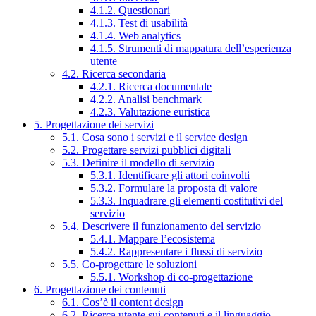
4.1.2. Questionari
4.1.3. Test di usabilità
4.1.4. Web analytics
4.1.5. Strumenti di mappatura dell’esperienza
utente
4.2. Ricerca secondaria
4.2.1. Ricerca documentale
4.2.2. Analisi benchmark
4.2.3. Valutazione euristica
5. Progettazione dei servizi
5.1. Cosa sono i servizi e il service design
5.2. Progettare servizi pubblici digitali
5.3. Definire il modello di servizio
5.3.1. Identificare gli attori coinvolti
5.3.2. Formulare la proposta di valore
5.3.3. Inquadrare gli elementi costitutivi del
servizio
5.4. Descrivere il funzionamento del servizio
5.4.1. Mappare l’ecosistema
5.4.2. Rappresentare i flussi di servizio
5.5. Co-progettare le soluzioni
5.5.1. Workshop di co-progettazione
6. Progettazione dei contenuti
6.1. Cos’è il content design
6.2. Ricerca utente sui contenuti e il linguaggio