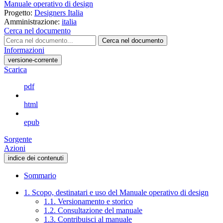
Manuale operativo di design
Progetto:
Designers Italia
Amministrazione:
italia
Cerca nel documento
Cerca nel documento
Informazioni
versione-corrente
Scarica
pdf
html
epub
Sorgente
Azioni
indice dei contenuti
Sommario
1. Scopo, destinatari e uso del Manuale operativo di design
1.1. Versionamento e storico
1.2. Consultazione del manuale
1.3. Contribuisci al manuale