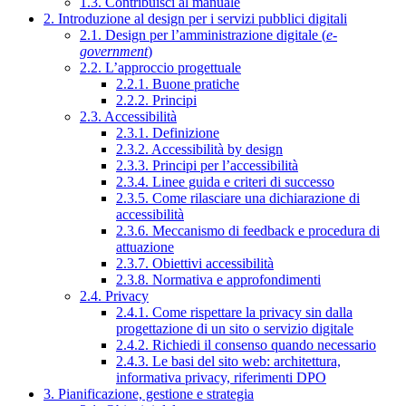
1.3. Contribuisci al manuale
2. Introduzione al design per i servizi pubblici digitali
2.1. Design per l’amministrazione digitale (
e-
government
)
2.2. L’approccio progettuale
2.2.1. Buone pratiche
2.2.2. Principi
2.3. Accessibilità
2.3.1. Definizione
2.3.2. Accessibilità by design
2.3.3. Principi per l’accessibilità
2.3.4. Linee guida e criteri di successo
2.3.5. Come rilasciare una dichiarazione di
accessibilità
2.3.6. Meccanismo di feedback e procedura di
attuazione
2.3.7. Obiettivi accessibilità
2.3.8. Normativa e approfondimenti
2.4. Privacy
2.4.1. Come rispettare la privacy sin dalla
progettazione di un sito o servizio digitale
2.4.2. Richiedi il consenso quando necessario
2.4.3. Le basi del sito web: architettura,
informativa privacy, riferimenti DPO
3. Pianificazione, gestione e strategia