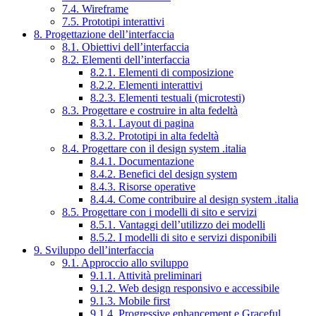
7.4. Wireframe
7.5. Prototipi interattivi
8. Progettazione dell’interfaccia
8.1. Obiettivi dell’interfaccia
8.2. Elementi dell’interfaccia
8.2.1. Elementi di composizione
8.2.2. Elementi interattivi
8.2.3. Elementi testuali (microtesti)
8.3. Progettare e costruire in alta fedeltà
8.3.1. Layout di pagina
8.3.2. Prototipi in alta fedeltà
8.4. Progettare con il design system .italia
8.4.1. Documentazione
8.4.2. Benefici del design system
8.4.3. Risorse operative
8.4.4. Come contribuire al design system .italia
8.5. Progettare con i modelli di sito e servizi
8.5.1. Vantaggi dell’utilizzo dei modelli
8.5.2. I modelli di sito e servizi disponibili
9. Sviluppo dell’interfaccia
9.1. Approccio allo sviluppo
9.1.1. Attività preliminari
9.1.2. Web design responsivo e accessibile
9.1.3. Mobile first
9.1.4. Progressive enhancement e Graceful