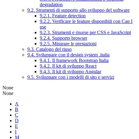
degradation
9.2. Strumenti di supporto allo sviluppo del software
9.2.1. Feature detection
9.2.2. Verificare le feature disponibili con Can I
use
9.2.3. Strumenti e risorse per CSS e JavaScript
9.2.4. Supporto browser
9.2.5. Misurare le prestazioni
9.3. Catalogo del riuso
9.4. Sviluppare con il design system .italia
9.4.1. Il framework Bootstrap Italia
9.4.2. Il kit di sviluppo React
9.4.3. Il kit di sviluppo Angular
9.5. Sviluppare con i modelli di sito e servizi
None
None
A
B
C
D
E
I
M