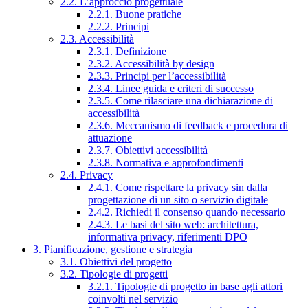
2.2. L’approccio progettuale
2.2.1. Buone pratiche
2.2.2. Principi
2.3. Accessibilità
2.3.1. Definizione
2.3.2. Accessibilità by design
2.3.3. Principi per l’accessibilità
2.3.4. Linee guida e criteri di successo
2.3.5. Come rilasciare una dichiarazione di
accessibilità
2.3.6. Meccanismo di feedback e procedura di
attuazione
2.3.7. Obiettivi accessibilità
2.3.8. Normativa e approfondimenti
2.4. Privacy
2.4.1. Come rispettare la privacy sin dalla
progettazione di un sito o servizio digitale
2.4.2. Richiedi il consenso quando necessario
2.4.3. Le basi del sito web: architettura,
informativa privacy, riferimenti DPO
3. Pianificazione, gestione e strategia
3.1. Obiettivi del progetto
3.2. Tipologie di progetti
3.2.1. Tipologie di progetto in base agli attori
coinvolti nel servizio