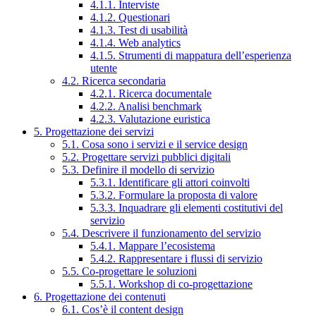
4.1.1. Interviste
4.1.2. Questionari
4.1.3. Test di usabilità
4.1.4. Web analytics
4.1.5. Strumenti di mappatura dell’esperienza
utente
4.2. Ricerca secondaria
4.2.1. Ricerca documentale
4.2.2. Analisi benchmark
4.2.3. Valutazione euristica
5. Progettazione dei servizi
5.1. Cosa sono i servizi e il service design
5.2. Progettare servizi pubblici digitali
5.3. Definire il modello di servizio
5.3.1. Identificare gli attori coinvolti
5.3.2. Formulare la proposta di valore
5.3.3. Inquadrare gli elementi costitutivi del
servizio
5.4. Descrivere il funzionamento del servizio
5.4.1. Mappare l’ecosistema
5.4.2. Rappresentare i flussi di servizio
5.5. Co-progettare le soluzioni
5.5.1. Workshop di co-progettazione
6. Progettazione dei contenuti
6.1. Cos’è il content design