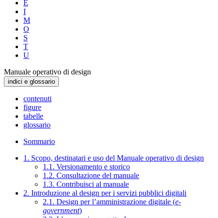
E
I
M
O
S
T
U
Manuale operativo di design
indici e glossario
contenuti
figure
tabelle
glossario
Sommario
1. Scopo, destinatari e uso del Manuale operativo di design
1.1. Versionamento e storico
1.2. Consultazione del manuale
1.3. Contribuisci al manuale
2. Introduzione al design per i servizi pubblici digitali
2.1. Design per l’amministrazione digitale (
e-
government
)