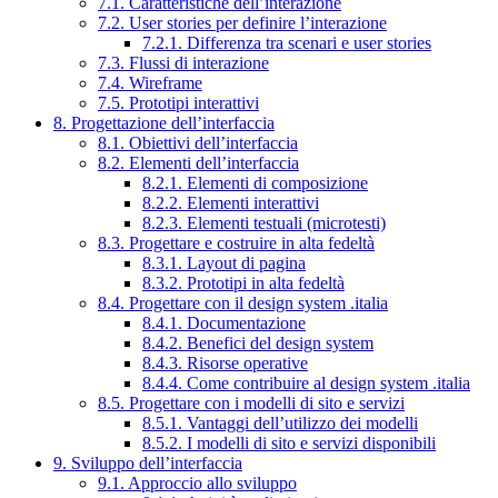
7.1. Caratteristiche dell’interazione
7.2. User stories per definire l’interazione
7.2.1. Differenza tra scenari e user stories
7.3. Flussi di interazione
7.4. Wireframe
7.5. Prototipi interattivi
8. Progettazione dell’interfaccia
8.1. Obiettivi dell’interfaccia
8.2. Elementi dell’interfaccia
8.2.1. Elementi di composizione
8.2.2. Elementi interattivi
8.2.3. Elementi testuali (microtesti)
8.3. Progettare e costruire in alta fedeltà
8.3.1. Layout di pagina
8.3.2. Prototipi in alta fedeltà
8.4. Progettare con il design system .italia
8.4.1. Documentazione
8.4.2. Benefici del design system
8.4.3. Risorse operative
8.4.4. Come contribuire al design system .italia
8.5. Progettare con i modelli di sito e servizi
8.5.1. Vantaggi dell’utilizzo dei modelli
8.5.2. I modelli di sito e servizi disponibili
9. Sviluppo dell’interfaccia
9.1. Approccio allo sviluppo