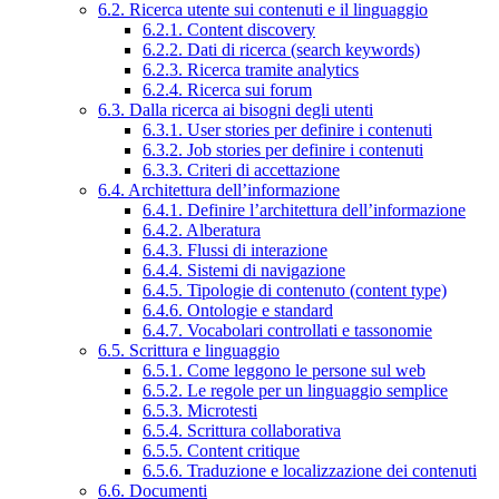
6.2. Ricerca utente sui contenuti e il linguaggio
6.2.1. Content discovery
6.2.2. Dati di ricerca (search keywords)
6.2.3. Ricerca tramite analytics
6.2.4. Ricerca sui forum
6.3. Dalla ricerca ai bisogni degli utenti
6.3.1. User stories per definire i contenuti
6.3.2. Job stories per definire i contenuti
6.3.3. Criteri di accettazione
6.4. Architettura dell’informazione
6.4.1. Definire l’architettura dell’informazione
6.4.2. Alberatura
6.4.3. Flussi di interazione
6.4.4. Sistemi di navigazione
6.4.5. Tipologie di contenuto (content type)
6.4.6. Ontologie e standard
6.4.7. Vocabolari controllati e tassonomie
6.5. Scrittura e linguaggio
6.5.1. Come leggono le persone sul web
6.5.2. Le regole per un linguaggio semplice
6.5.3. Microtesti
6.5.4. Scrittura collaborativa
6.5.5. Content critique
6.5.6. Traduzione e localizzazione dei contenuti
6.6. Documenti