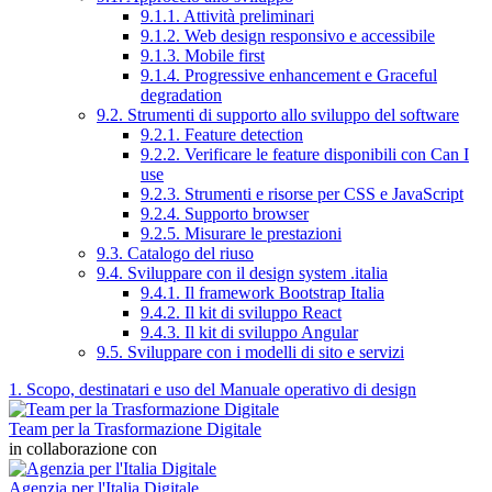
9.1.1. Attività preliminari
9.1.2. Web design responsivo e accessibile
9.1.3. Mobile first
9.1.4. Progressive enhancement e Graceful
degradation
9.2. Strumenti di supporto allo sviluppo del software
9.2.1. Feature detection
9.2.2. Verificare le feature disponibili con Can I
use
9.2.3. Strumenti e risorse per CSS e JavaScript
9.2.4. Supporto browser
9.2.5. Misurare le prestazioni
9.3. Catalogo del riuso
9.4. Sviluppare con il design system .italia
9.4.1. Il framework Bootstrap Italia
9.4.2. Il kit di sviluppo React
9.4.3. Il kit di sviluppo Angular
9.5. Sviluppare con i modelli di sito e servizi
1. Scopo, destinatari e uso del Manuale operativo di design
Team per la Trasformazione Digitale
in collaborazione con
Agenzia per l'Italia Digitale