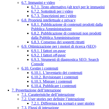
6.7. Immagini e video
6.7.1. Testo alternativo (alt text) per le immagini
6.7.2. Sottotitoli per i video
6.7.3. Trascrizioni per i video
6.8. Proprietà intellettuale e privacy
6.8.1. Pubblicazione di contenuti prodotti dalla
Pubblica Amministrazione
6.8.2. Pubblicazione di contenuti non prodotti
dalla Pubblica Amministrazione
6.8.3. Consenso dei soggetti ritratti
6.9. Ottimizzazione per i motori di ricerca (SEO)
6.9.1. I fattori
on-page
6.9.2. I fattori
off-page
6.9.3. Strumenti di diagnostica SEO: Search
Console
6.10. Gestire i contenuti
6.10.1. L’inventario dei contenuti
6.10.2. Revisionare i contenuti
6.10.3. Migrare i contenuti
6.10.4. Pubblicare i contenuti
7. Progettazione dell’interazione
7.1. Caratteristiche dell’interazione
7.2. User stories per definire l’interazione
7.2.1. Differenza tra scenari e user stories
7.3. Flussi di interazione