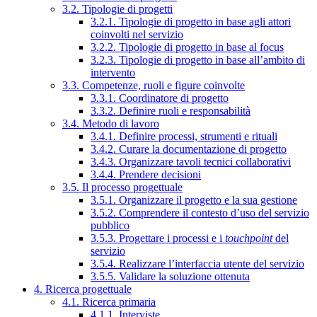
3.2. Tipologie di progetti
3.2.1. Tipologie di progetto in base agli attori
coinvolti nel servizio
3.2.2. Tipologie di progetto in base al focus
3.2.3. Tipologie di progetto in base all’ambito di
intervento
3.3. Competenze, ruoli e figure coinvolte
3.3.1. Coordinatore di progetto
3.3.2. Definire ruoli e responsabilità
3.4. Metodo di lavoro
3.4.1. Definire processi, strumenti e rituali
3.4.2. Curare la documentazione di progetto
3.4.3. Organizzare tavoli tecnici collaborativi
3.4.4. Prendere decisioni
3.5. Il processo progettuale
3.5.1. Organizzare il progetto e la sua gestione
3.5.2. Comprendere il contesto d’uso del servizio
pubblico
3.5.3. Progettare i processi e i
touchpoint
del
servizio
3.5.4. Realizzare l’interfaccia utente del servizio
3.5.5. Validare la soluzione ottenuta
4. Ricerca progettuale
4.1. Ricerca primaria
4.1.1. Interviste