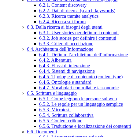
6.2.1. Content discovery
6.2.2. Dati di ricerca (search keywords)
6.2.3. Ricerca tramite analytics
6.2.4. Ricerca sui forum
6.3. Dalla ricerca ai bisogni degli utenti
6.3.1. User stories per definire i contenuti
6.3.2. Job stories per definire i contenuti
6.3.3. Criteri di accettazione
6.4. Architettura dell’informazione
6.4.1. Definire l’architettura dell’informazione
6.4.2. Alberatura
6.4.3. Flussi di interazione
6.4.4. Sistemi di navigazione
6.4.5. Tipologie di contenuto (content type)
6.4.6. Ontologie e standard
6.4.7. Vocabolari controllati e tassonomie
6.5. Scrittura e linguaggio
6.5.1. Come leggono le persone sul web
6.5.2. Le regole per un linguaggio semplice
6.5.3. Microtesti
6.5.4. Scrittura collaborativa
6.5.5. Content critique
6.5.6. Traduzione e localizzazione dei contenuti
6.6. Documenti