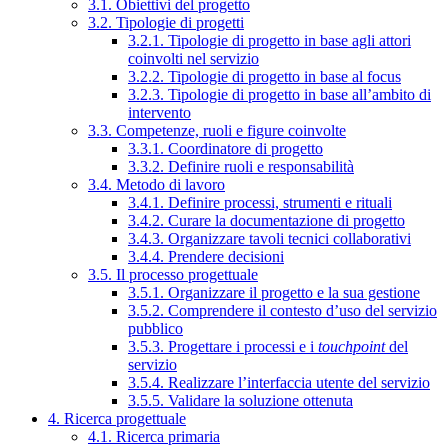
3.1. Obiettivi del progetto
3.2. Tipologie di progetti
3.2.1. Tipologie di progetto in base agli attori
coinvolti nel servizio
3.2.2. Tipologie di progetto in base al focus
3.2.3. Tipologie di progetto in base all’ambito di
intervento
3.3. Competenze, ruoli e figure coinvolte
3.3.1. Coordinatore di progetto
3.3.2. Definire ruoli e responsabilità
3.4. Metodo di lavoro
3.4.1. Definire processi, strumenti e rituali
3.4.2. Curare la documentazione di progetto
3.4.3. Organizzare tavoli tecnici collaborativi
3.4.4. Prendere decisioni
3.5. Il processo progettuale
3.5.1. Organizzare il progetto e la sua gestione
3.5.2. Comprendere il contesto d’uso del servizio
pubblico
3.5.3. Progettare i processi e i
touchpoint
del
servizio
3.5.4. Realizzare l’interfaccia utente del servizio
3.5.5. Validare la soluzione ottenuta
4. Ricerca progettuale
4.1. Ricerca primaria