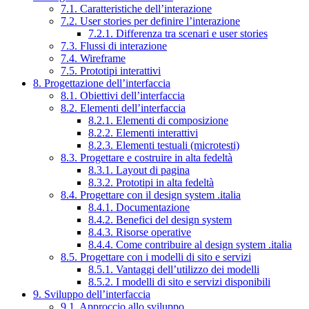
7.1. Caratteristiche dell’interazione
7.2. User stories per definire l’interazione
7.2.1. Differenza tra scenari e user stories
7.3. Flussi di interazione
7.4. Wireframe
7.5. Prototipi interattivi
8. Progettazione dell’interfaccia
8.1. Obiettivi dell’interfaccia
8.2. Elementi dell’interfaccia
8.2.1. Elementi di composizione
8.2.2. Elementi interattivi
8.2.3. Elementi testuali (microtesti)
8.3. Progettare e costruire in alta fedeltà
8.3.1. Layout di pagina
8.3.2. Prototipi in alta fedeltà
8.4. Progettare con il design system .italia
8.4.1. Documentazione
8.4.2. Benefici del design system
8.4.3. Risorse operative
8.4.4. Come contribuire al design system .italia
8.5. Progettare con i modelli di sito e servizi
8.5.1. Vantaggi dell’utilizzo dei modelli
8.5.2. I modelli di sito e servizi disponibili
9. Sviluppo dell’interfaccia
9.1. Approccio allo sviluppo