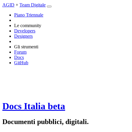
AGID
+
Team Digitale
Piano Triennale
Le community
Developers
Designers
Gli strumenti
Forum
Docs
GitHub
Docs Italia
beta
Documenti pubblici, digitali.