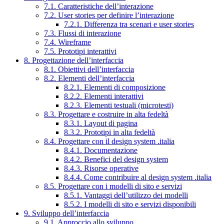
7.1. Caratteristiche dell’interazione
7.2. User stories per definire l’interazione
7.2.1. Differenza tra scenari e user stories
7.3. Flussi di interazione
7.4. Wireframe
7.5. Prototipi interattivi
8. Progettazione dell’interfaccia
8.1. Obiettivi dell’interfaccia
8.2. Elementi dell’interfaccia
8.2.1. Elementi di composizione
8.2.2. Elementi interattivi
8.2.3. Elementi testuali (microtesti)
8.3. Progettare e costruire in alta fedeltà
8.3.1. Layout di pagina
8.3.2. Prototipi in alta fedeltà
8.4. Progettare con il design system .italia
8.4.1. Documentazione
8.4.2. Benefici del design system
8.4.3. Risorse operative
8.4.4. Come contribuire al design system .italia
8.5. Progettare con i modelli di sito e servizi
8.5.1. Vantaggi dell’utilizzo dei modelli
8.5.2. I modelli di sito e servizi disponibili
9. Sviluppo dell’interfaccia
9.1. Approccio allo sviluppo