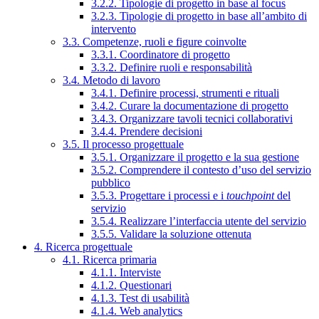
3.2.2. Tipologie di progetto in base al focus
3.2.3. Tipologie di progetto in base all’ambito di
intervento
3.3. Competenze, ruoli e figure coinvolte
3.3.1. Coordinatore di progetto
3.3.2. Definire ruoli e responsabilità
3.4. Metodo di lavoro
3.4.1. Definire processi, strumenti e rituali
3.4.2. Curare la documentazione di progetto
3.4.3. Organizzare tavoli tecnici collaborativi
3.4.4. Prendere decisioni
3.5. Il processo progettuale
3.5.1. Organizzare il progetto e la sua gestione
3.5.2. Comprendere il contesto d’uso del servizio
pubblico
3.5.3. Progettare i processi e i
touchpoint
del
servizio
3.5.4. Realizzare l’interfaccia utente del servizio
3.5.5. Validare la soluzione ottenuta
4. Ricerca progettuale
4.1. Ricerca primaria
4.1.1. Interviste
4.1.2. Questionari
4.1.3. Test di usabilità
4.1.4. Web analytics