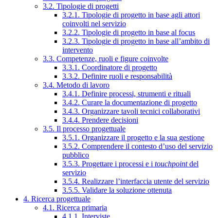
3.2. Tipologie di progetti
3.2.1. Tipologie di progetto in base agli attori
coinvolti nel servizio
3.2.2. Tipologie di progetto in base al focus
3.2.3. Tipologie di progetto in base all’ambito di
intervento
3.3. Competenze, ruoli e figure coinvolte
3.3.1. Coordinatore di progetto
3.3.2. Definire ruoli e responsabilità
3.4. Metodo di lavoro
3.4.1. Definire processi, strumenti e rituali
3.4.2. Curare la documentazione di progetto
3.4.3. Organizzare tavoli tecnici collaborativi
3.4.4. Prendere decisioni
3.5. Il processo progettuale
3.5.1. Organizzare il progetto e la sua gestione
3.5.2. Comprendere il contesto d’uso del servizio
pubblico
3.5.3. Progettare i processi e i
touchpoint
del
servizio
3.5.4. Realizzare l’interfaccia utente del servizio
3.5.5. Validare la soluzione ottenuta
4. Ricerca progettuale
4.1. Ricerca primaria
4.1.1. Interviste