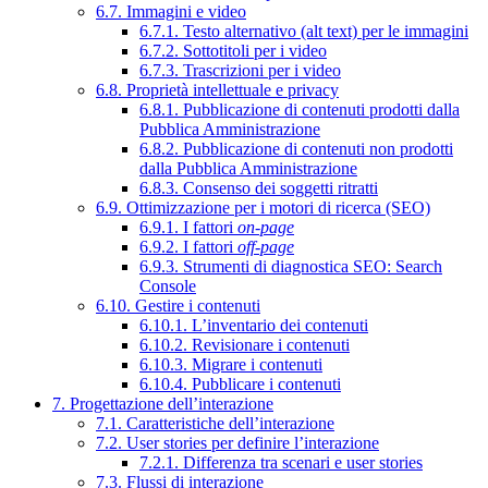
6.7. Immagini e video
6.7.1. Testo alternativo (alt text) per le immagini
6.7.2. Sottotitoli per i video
6.7.3. Trascrizioni per i video
6.8. Proprietà intellettuale e privacy
6.8.1. Pubblicazione di contenuti prodotti dalla
Pubblica Amministrazione
6.8.2. Pubblicazione di contenuti non prodotti
dalla Pubblica Amministrazione
6.8.3. Consenso dei soggetti ritratti
6.9. Ottimizzazione per i motori di ricerca (SEO)
6.9.1. I fattori
on-page
6.9.2. I fattori
off-page
6.9.3. Strumenti di diagnostica SEO: Search
Console
6.10. Gestire i contenuti
6.10.1. L’inventario dei contenuti
6.10.2. Revisionare i contenuti
6.10.3. Migrare i contenuti
6.10.4. Pubblicare i contenuti
7. Progettazione dell’interazione
7.1. Caratteristiche dell’interazione
7.2. User stories per definire l’interazione
7.2.1. Differenza tra scenari e user stories
7.3. Flussi di interazione