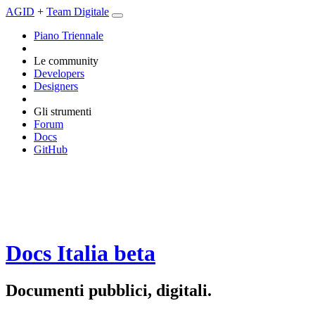
AGID
+
Team Digitale
Piano Triennale
Le community
Developers
Designers
Gli strumenti
Forum
Docs
GitHub
Docs Italia
beta
Documenti pubblici, digitali.