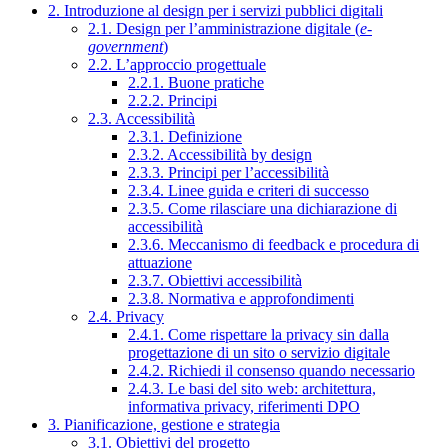
2. Introduzione al design per i servizi pubblici digitali
2.1. Design per l’amministrazione digitale (
e-
government
)
2.2. L’approccio progettuale
2.2.1. Buone pratiche
2.2.2. Principi
2.3. Accessibilità
2.3.1. Definizione
2.3.2. Accessibilità by design
2.3.3. Principi per l’accessibilità
2.3.4. Linee guida e criteri di successo
2.3.5. Come rilasciare una dichiarazione di
accessibilità
2.3.6. Meccanismo di feedback e procedura di
attuazione
2.3.7. Obiettivi accessibilità
2.3.8. Normativa e approfondimenti
2.4. Privacy
2.4.1. Come rispettare la privacy sin dalla
progettazione di un sito o servizio digitale
2.4.2. Richiedi il consenso quando necessario
2.4.3. Le basi del sito web: architettura,
informativa privacy, riferimenti DPO
3. Pianificazione, gestione e strategia
3.1. Obiettivi del progetto