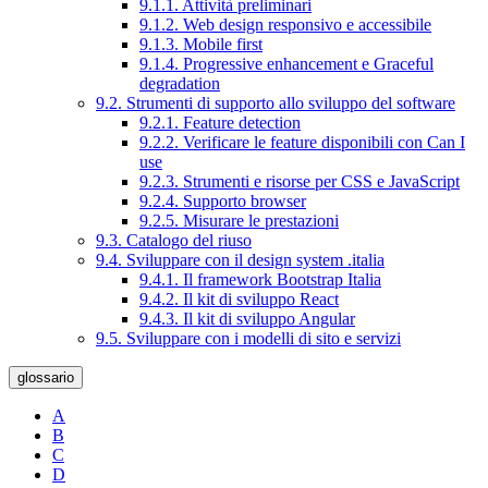
9.1.1. Attività preliminari
9.1.2. Web design responsivo e accessibile
9.1.3. Mobile first
9.1.4. Progressive enhancement e Graceful
degradation
9.2. Strumenti di supporto allo sviluppo del software
9.2.1. Feature detection
9.2.2. Verificare le feature disponibili con Can I
use
9.2.3. Strumenti e risorse per CSS e JavaScript
9.2.4. Supporto browser
9.2.5. Misurare le prestazioni
9.3. Catalogo del riuso
9.4. Sviluppare con il design system .italia
9.4.1. Il framework Bootstrap Italia
9.4.2. Il kit di sviluppo React
9.4.3. Il kit di sviluppo Angular
9.5. Sviluppare con i modelli di sito e servizi
glossario
A
B
C
D