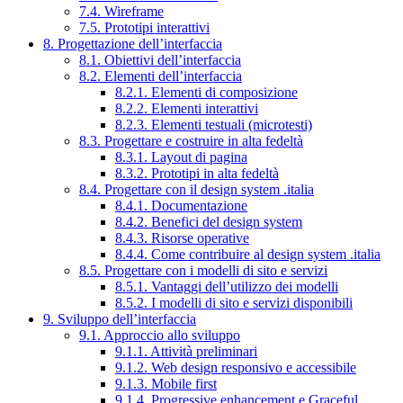
7.4. Wireframe
7.5. Prototipi interattivi
8. Progettazione dell’interfaccia
8.1. Obiettivi dell’interfaccia
8.2. Elementi dell’interfaccia
8.2.1. Elementi di composizione
8.2.2. Elementi interattivi
8.2.3. Elementi testuali (microtesti)
8.3. Progettare e costruire in alta fedeltà
8.3.1. Layout di pagina
8.3.2. Prototipi in alta fedeltà
8.4. Progettare con il design system .italia
8.4.1. Documentazione
8.4.2. Benefici del design system
8.4.3. Risorse operative
8.4.4. Come contribuire al design system .italia
8.5. Progettare con i modelli di sito e servizi
8.5.1. Vantaggi dell’utilizzo dei modelli
8.5.2. I modelli di sito e servizi disponibili
9. Sviluppo dell’interfaccia
9.1. Approccio allo sviluppo
9.1.1. Attività preliminari
9.1.2. Web design responsivo e accessibile
9.1.3. Mobile first
9.1.4. Progressive enhancement e Graceful