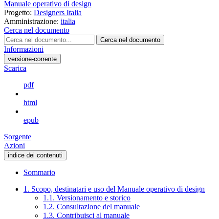
Manuale operativo di design
Progetto:
Designers Italia
Amministrazione:
italia
Cerca nel documento
Cerca nel documento
Informazioni
versione-corrente
Scarica
pdf
html
epub
Sorgente
Azioni
indice dei contenuti
Sommario
1. Scopo, destinatari e uso del Manuale operativo di design
1.1. Versionamento e storico
1.2. Consultazione del manuale
1.3. Contribuisci al manuale