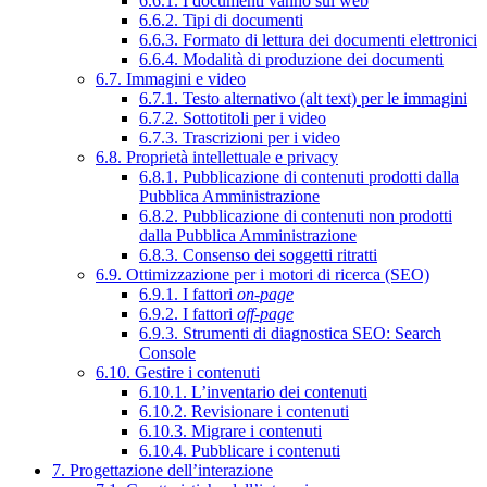
6.6.1. I documenti vanno sul web
6.6.2. Tipi di documenti
6.6.3. Formato di lettura dei documenti elettronici
6.6.4. Modalità di produzione dei documenti
6.7. Immagini e video
6.7.1. Testo alternativo (alt text) per le immagini
6.7.2. Sottotitoli per i video
6.7.3. Trascrizioni per i video
6.8. Proprietà intellettuale e privacy
6.8.1. Pubblicazione di contenuti prodotti dalla
Pubblica Amministrazione
6.8.2. Pubblicazione di contenuti non prodotti
dalla Pubblica Amministrazione
6.8.3. Consenso dei soggetti ritratti
6.9. Ottimizzazione per i motori di ricerca (SEO)
6.9.1. I fattori
on-page
6.9.2. I fattori
off-page
6.9.3. Strumenti di diagnostica SEO: Search
Console
6.10. Gestire i contenuti
6.10.1. L’inventario dei contenuti
6.10.2. Revisionare i contenuti
6.10.3. Migrare i contenuti
6.10.4. Pubblicare i contenuti
7. Progettazione dell’interazione