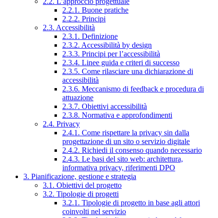
2.2. L’approccio progettuale
2.2.1. Buone pratiche
2.2.2. Principi
2.3. Accessibilità
2.3.1. Definizione
2.3.2. Accessibilità by design
2.3.3. Principi per l’accessibilità
2.3.4. Linee guida e criteri di successo
2.3.5. Come rilasciare una dichiarazione di
accessibilità
2.3.6. Meccanismo di feedback e procedura di
attuazione
2.3.7. Obiettivi accessibilità
2.3.8. Normativa e approfondimenti
2.4. Privacy
2.4.1. Come rispettare la privacy sin dalla
progettazione di un sito o servizio digitale
2.4.2. Richiedi il consenso quando necessario
2.4.3. Le basi del sito web: architettura,
informativa privacy, riferimenti DPO
3. Pianificazione, gestione e strategia
3.1. Obiettivi del progetto
3.2. Tipologie di progetti
3.2.1. Tipologie di progetto in base agli attori
coinvolti nel servizio