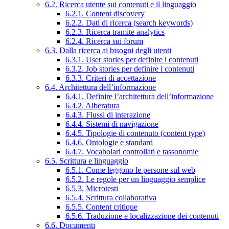
6.2. Ricerca utente sui contenuti e il linguaggio
6.2.1. Content discovery
6.2.2. Dati di ricerca (search keywords)
6.2.3. Ricerca tramite analytics
6.2.4. Ricerca sui forum
6.3. Dalla ricerca ai bisogni degli utenti
6.3.1. User stories per definire i contenuti
6.3.2. Job stories per definire i contenuti
6.3.3. Criteri di accettazione
6.4. Architettura dell’informazione
6.4.1. Definire l’architettura dell’informazione
6.4.2. Alberatura
6.4.3. Flussi di interazione
6.4.4. Sistemi di navigazione
6.4.5. Tipologie di contenuto (content type)
6.4.6. Ontologie e standard
6.4.7. Vocabolari controllati e tassonomie
6.5. Scrittura e linguaggio
6.5.1. Come leggono le persone sul web
6.5.2. Le regole per un linguaggio semplice
6.5.3. Microtesti
6.5.4. Scrittura collaborativa
6.5.5. Content critique
6.5.6. Traduzione e localizzazione dei contenuti
6.6. Documenti