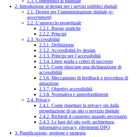
1.3. Contribuisci al manuale
2. Introduzione al design per i servizi pubblici digitali
2.1. Design per l’amministrazione digitale (
e-
government
)
2.2. L’approccio progettuale
2.2.1. Buone pratiche
2.2.2. Principi
2.3. Accessibilità
2.3.1. Definizione
2.3.2. Accessibilità by design
2.3.3. Principi per l’accessibilità
2.3.4. Linee guida e criteri di successo
2.3.5. Come rilasciare una dichiarazione di
accessibilità
2.3.6. Meccanismo di feedback e procedura di
attuazione
2.3.7. Obiettivi accessibilità
2.3.8. Normativa e approfondimenti
2.4. Privacy
2.4.1. Come rispettare la privacy sin dalla
progettazione di un sito o servizio digitale
2.4.2. Richiedi il consenso quando necessario
2.4.3. Le basi del sito web: architettura,
informativa privacy, riferimenti DPO
3. Pianificazione, gestione e strategia