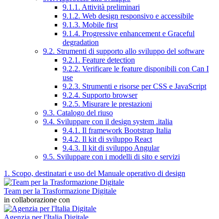
9.1.1. Attività preliminari
9.1.2. Web design responsivo e accessibile
9.1.3. Mobile first
9.1.4. Progressive enhancement e Graceful
degradation
9.2. Strumenti di supporto allo sviluppo del software
9.2.1. Feature detection
9.2.2. Verificare le feature disponibili con Can I
use
9.2.3. Strumenti e risorse per CSS e JavaScript
9.2.4. Supporto browser
9.2.5. Misurare le prestazioni
9.3. Catalogo del riuso
9.4. Sviluppare con il design system .italia
9.4.1. Il framework Bootstrap Italia
9.4.2. Il kit di sviluppo React
9.4.3. Il kit di sviluppo Angular
9.5. Sviluppare con i modelli di sito e servizi
1. Scopo, destinatari e uso del Manuale operativo di design
Team per la Trasformazione Digitale
in collaborazione con
Agenzia per l'Italia Digitale