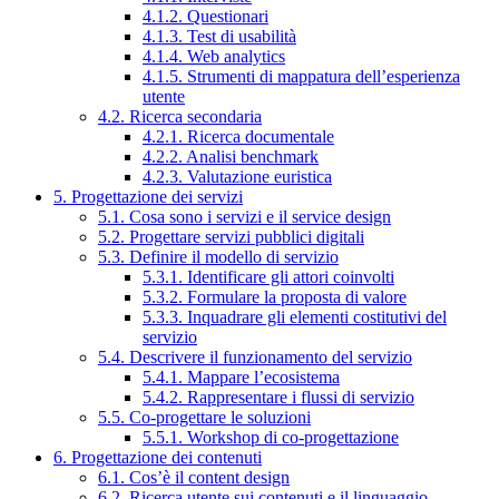
4.1.2. Questionari
4.1.3. Test di usabilità
4.1.4. Web analytics
4.1.5. Strumenti di mappatura dell’esperienza
utente
4.2. Ricerca secondaria
4.2.1. Ricerca documentale
4.2.2. Analisi benchmark
4.2.3. Valutazione euristica
5. Progettazione dei servizi
5.1. Cosa sono i servizi e il service design
5.2. Progettare servizi pubblici digitali
5.3. Definire il modello di servizio
5.3.1. Identificare gli attori coinvolti
5.3.2. Formulare la proposta di valore
5.3.3. Inquadrare gli elementi costitutivi del
servizio
5.4. Descrivere il funzionamento del servizio
5.4.1. Mappare l’ecosistema
5.4.2. Rappresentare i flussi di servizio
5.5. Co-progettare le soluzioni
5.5.1. Workshop di co-progettazione
6. Progettazione dei contenuti
6.1. Cos’è il content design
6.2. Ricerca utente sui contenuti e il linguaggio