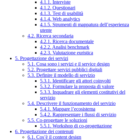
4.1.1. Interviste
4.1.2. Questionari
4.1.3. Test di usabilità
4.1.4. Web analytics
4.1.5. Strumenti di mappatura dell’esperienza
utente
4.2. Ricerca secondaria
4.2.1. Ricerca documentale
4.2.2. Analisi benchmark
4.2.3. Valutazione euristica
5. Progettazione dei servizi
5.1. Cosa sono i servizi e il service design
5.2. Progettare servizi pubblici digitali
5.3. Definire il modello di servizio
5.3.1. Identificare gli attori coinvolti
5.3.2. Formulare la proposta di valore
5.3.3. Inquadrare gli elementi costitutivi del
servizio
5.4. Descrivere il funzionamento del servizio
5.4.1. Mappare l’ecosistema
5.4.2. Rappresentare i flussi di servizio
5.5. Co-progettare le soluzioni
5.5.1. Workshop di co-progettazione
6. Progettazione dei contenuti
6.1. Cos’è il content design