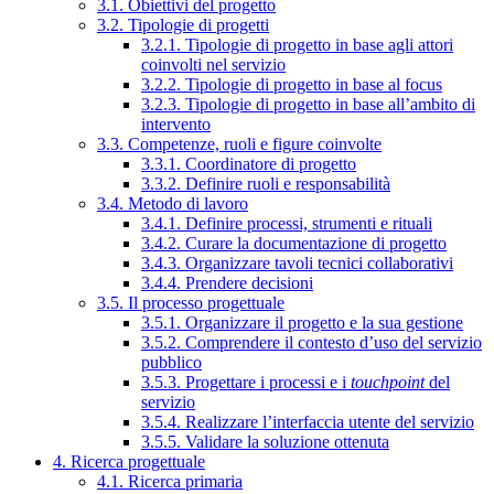
3.1. Obiettivi del progetto
3.2. Tipologie di progetti
3.2.1. Tipologie di progetto in base agli attori
coinvolti nel servizio
3.2.2. Tipologie di progetto in base al focus
3.2.3. Tipologie di progetto in base all’ambito di
intervento
3.3. Competenze, ruoli e figure coinvolte
3.3.1. Coordinatore di progetto
3.3.2. Definire ruoli e responsabilità
3.4. Metodo di lavoro
3.4.1. Definire processi, strumenti e rituali
3.4.2. Curare la documentazione di progetto
3.4.3. Organizzare tavoli tecnici collaborativi
3.4.4. Prendere decisioni
3.5. Il processo progettuale
3.5.1. Organizzare il progetto e la sua gestione
3.5.2. Comprendere il contesto d’uso del servizio
pubblico
3.5.3. Progettare i processi e i
touchpoint
del
servizio
3.5.4. Realizzare l’interfaccia utente del servizio
3.5.5. Validare la soluzione ottenuta
4. Ricerca progettuale
4.1. Ricerca primaria