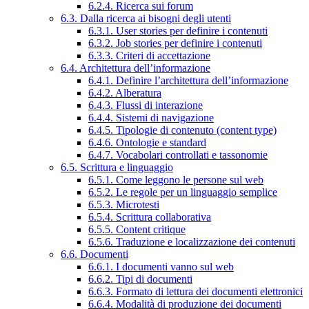
6.2.4. Ricerca sui forum
6.3. Dalla ricerca ai bisogni degli utenti
6.3.1. User stories per definire i contenuti
6.3.2. Job stories per definire i contenuti
6.3.3. Criteri di accettazione
6.4. Architettura dell’informazione
6.4.1. Definire l’architettura dell’informazione
6.4.2. Alberatura
6.4.3. Flussi di interazione
6.4.4. Sistemi di navigazione
6.4.5. Tipologie di contenuto (content type)
6.4.6. Ontologie e standard
6.4.7. Vocabolari controllati e tassonomie
6.5. Scrittura e linguaggio
6.5.1. Come leggono le persone sul web
6.5.2. Le regole per un linguaggio semplice
6.5.3. Microtesti
6.5.4. Scrittura collaborativa
6.5.5. Content critique
6.5.6. Traduzione e localizzazione dei contenuti
6.6. Documenti
6.6.1. I documenti vanno sul web
6.6.2. Tipi di documenti
6.6.3. Formato di lettura dei documenti elettronici
6.6.4. Modalità di produzione dei documenti