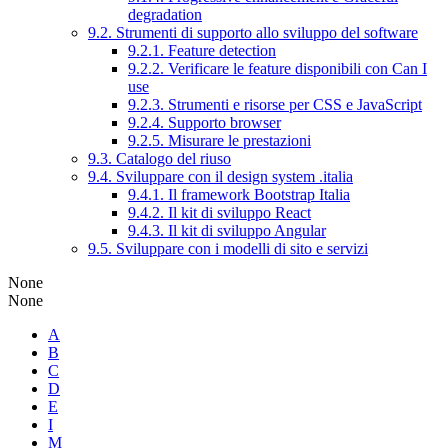
degradation
9.2. Strumenti di supporto allo sviluppo del software
9.2.1. Feature detection
9.2.2. Verificare le feature disponibili con Can I
use
9.2.3. Strumenti e risorse per CSS e JavaScript
9.2.4. Supporto browser
9.2.5. Misurare le prestazioni
9.3. Catalogo del riuso
9.4. Sviluppare con il design system .italia
9.4.1. Il framework Bootstrap Italia
9.4.2. Il kit di sviluppo React
9.4.3. Il kit di sviluppo Angular
9.5. Sviluppare con i modelli di sito e servizi
None
None
A
B
C
D
E
I
M