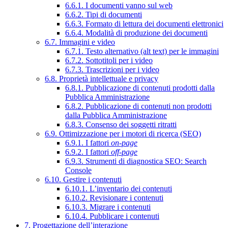
6.6.1. I documenti vanno sul web
6.6.2. Tipi di documenti
6.6.3. Formato di lettura dei documenti elettronici
6.6.4. Modalità di produzione dei documenti
6.7. Immagini e video
6.7.1. Testo alternativo (alt text) per le immagini
6.7.2. Sottotitoli per i video
6.7.3. Trascrizioni per i video
6.8. Proprietà intellettuale e privacy
6.8.1. Pubblicazione di contenuti prodotti dalla
Pubblica Amministrazione
6.8.2. Pubblicazione di contenuti non prodotti
dalla Pubblica Amministrazione
6.8.3. Consenso dei soggetti ritratti
6.9. Ottimizzazione per i motori di ricerca (SEO)
6.9.1. I fattori
on-page
6.9.2. I fattori
off-page
6.9.3. Strumenti di diagnostica SEO: Search
Console
6.10. Gestire i contenuti
6.10.1. L’inventario dei contenuti
6.10.2. Revisionare i contenuti
6.10.3. Migrare i contenuti
6.10.4. Pubblicare i contenuti
7. Progettazione dell’interazione