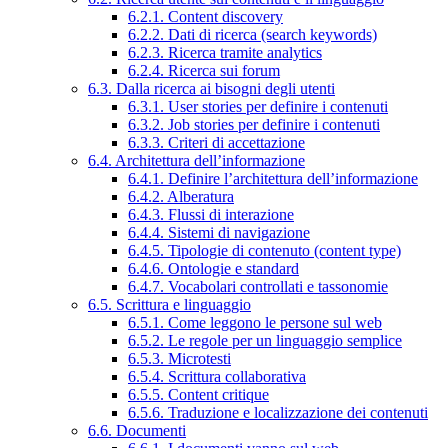
6.2.1. Content discovery
6.2.2. Dati di ricerca (search keywords)
6.2.3. Ricerca tramite analytics
6.2.4. Ricerca sui forum
6.3. Dalla ricerca ai bisogni degli utenti
6.3.1. User stories per definire i contenuti
6.3.2. Job stories per definire i contenuti
6.3.3. Criteri di accettazione
6.4. Architettura dell’informazione
6.4.1. Definire l’architettura dell’informazione
6.4.2. Alberatura
6.4.3. Flussi di interazione
6.4.4. Sistemi di navigazione
6.4.5. Tipologie di contenuto (content type)
6.4.6. Ontologie e standard
6.4.7. Vocabolari controllati e tassonomie
6.5. Scrittura e linguaggio
6.5.1. Come leggono le persone sul web
6.5.2. Le regole per un linguaggio semplice
6.5.3. Microtesti
6.5.4. Scrittura collaborativa
6.5.5. Content critique
6.5.6. Traduzione e localizzazione dei contenuti
6.6. Documenti