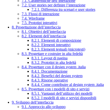
7.1. Caratteristiche dell’interazione
7.2. User stories per definire l’interazione
7.2.1. Differenza tra scenari e user stories
7.3. Flussi di interazione
7.4. Wireframe
7.5. Prototipi interattivi
8. Progettazione dell’interfaccia
8.1. Obiettivi dell’interfaccia
8.2. Elementi dell’interfaccia
8.2.1. Elementi di composizione
8.2.2. Elementi interattivi
8.2.3. Elementi testuali (microtesti)
8.3. Progettare e costruire in alta fedeltà
8.3.1. Layout di pagina
8.3.2. Prototipi in alta fedeltà
8.4. Progettare con il design system .italia
8.4.1. Documentazione
8.4.2. Benefici del design system
8.4.3. Risorse operative
8.4.4. Come contribuire al design system .italia
8.5. Progettare con i modelli di sito e servizi
8.5.1. Vantaggi dell’utilizzo dei modelli
8.5.2. I modelli di sito e servizi disponibili
9. Sviluppo dell’interfaccia
9.1. Approccio allo sviluppo