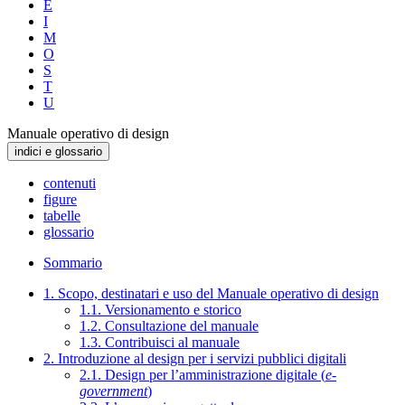
E
I
M
O
S
T
U
Manuale operativo di design
indici e glossario
contenuti
figure
tabelle
glossario
Sommario
1. Scopo, destinatari e uso del Manuale operativo di design
1.1. Versionamento e storico
1.2. Consultazione del manuale
1.3. Contribuisci al manuale
2. Introduzione al design per i servizi pubblici digitali
2.1. Design per l’amministrazione digitale (
e-
government
)