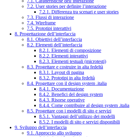
7.1. Caratteristiche dell’interazione
7.2. User stories per definire l’interazione
7.2.1. Differenza tra scenari e user stories
7.3. Flussi di interazione
7.4. Wireframe
7.5. Prototipi interattivi
8. Progettazione dell’interfaccia
8.1. Obiettivi dell’interfaccia
8.2. Elementi dell’interfaccia
8.2.1. Elementi di composizione
8.2.2. Elementi interattivi
8.2.3. Elementi testuali (microtesti)
8.3. Progettare e costruire in alta fedeltà
8.3.1. Layout di pagina
8.3.2. Prototipi in alta fedeltà
8.4. Progettare con il design system .italia
8.4.1. Documentazione
8.4.2. Benefici del design system
8.4.3. Risorse operative
8.4.4. Come contribuire al design system .italia
8.5. Progettare con i modelli di sito e servizi
8.5.1. Vantaggi dell’utilizzo dei modelli
8.5.2. I modelli di sito e servizi disponibili
9. Sviluppo dell’interfaccia
9.1. Approccio allo sviluppo