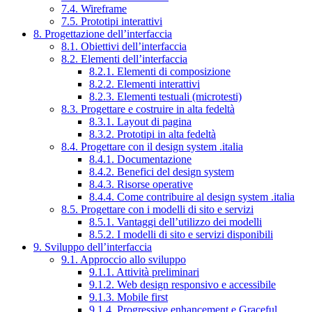
7.4. Wireframe
7.5. Prototipi interattivi
8. Progettazione dell’interfaccia
8.1. Obiettivi dell’interfaccia
8.2. Elementi dell’interfaccia
8.2.1. Elementi di composizione
8.2.2. Elementi interattivi
8.2.3. Elementi testuali (microtesti)
8.3. Progettare e costruire in alta fedeltà
8.3.1. Layout di pagina
8.3.2. Prototipi in alta fedeltà
8.4. Progettare con il design system .italia
8.4.1. Documentazione
8.4.2. Benefici del design system
8.4.3. Risorse operative
8.4.4. Come contribuire al design system .italia
8.5. Progettare con i modelli di sito e servizi
8.5.1. Vantaggi dell’utilizzo dei modelli
8.5.2. I modelli di sito e servizi disponibili
9. Sviluppo dell’interfaccia
9.1. Approccio allo sviluppo
9.1.1. Attività preliminari
9.1.2. Web design responsivo e accessibile
9.1.3. Mobile first
9.1.4. Progressive enhancement e Graceful