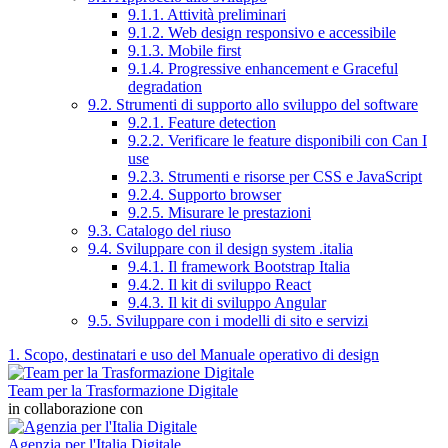
9.1.1. Attività preliminari
9.1.2. Web design responsivo e accessibile
9.1.3. Mobile first
9.1.4. Progressive enhancement e Graceful
degradation
9.2. Strumenti di supporto allo sviluppo del software
9.2.1. Feature detection
9.2.2. Verificare le feature disponibili con Can I
use
9.2.3. Strumenti e risorse per CSS e JavaScript
9.2.4. Supporto browser
9.2.5. Misurare le prestazioni
9.3. Catalogo del riuso
9.4. Sviluppare con il design system .italia
9.4.1. Il framework Bootstrap Italia
9.4.2. Il kit di sviluppo React
9.4.3. Il kit di sviluppo Angular
9.5. Sviluppare con i modelli di sito e servizi
1. Scopo, destinatari e uso del Manuale operativo di design
Team per la Trasformazione Digitale
in collaborazione con
Agenzia per l'Italia Digitale