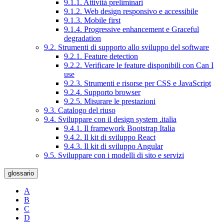
9.1.1. Attività preliminari
9.1.2. Web design responsivo e accessibile
9.1.3. Mobile first
9.1.4. Progressive enhancement e Graceful
degradation
9.2. Strumenti di supporto allo sviluppo del software
9.2.1. Feature detection
9.2.2. Verificare le feature disponibili con Can I
use
9.2.3. Strumenti e risorse per CSS e JavaScript
9.2.4. Supporto browser
9.2.5. Misurare le prestazioni
9.3. Catalogo del riuso
9.4. Sviluppare con il design system .italia
9.4.1. Il framework Bootstrap Italia
9.4.2. Il kit di sviluppo React
9.4.3. Il kit di sviluppo Angular
9.5. Sviluppare con i modelli di sito e servizi
glossario
A
B
C
D