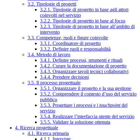
3.2. Tipologie di progetti
3.2.1. Tipologie di progetto in base agli attori
coinvolti nel servizio
3.2.2. Tipologie di progetto in base al focus
3.2.3. Tipologie di progetto in base all’ambito di
intervento
3.3. Competenze, ruoli e figure coinvolte
3.3.1. Coordinatore di progetto
3.3.2. Definire ruoli e responsabilità
3.4. Metodo di lavoro
3.4.1. Definire processi, strumenti e rituali
3.4.2. Curare la documentazione di progetto
3.4.3. Organizzare tavoli tecnici collaborativi
3.4.4. Prendere decisioni
3.5. Il processo progettuale
3.5.1. Organizzare il progetto e la sua gestione
3.5.2. Comprendere il contesto d’uso del servizio
pubblico
3.5.3. Progettare i processi e i
touchpoint
del
servizio
3.5.4. Realizzare l’interfaccia utente del servizio
3.5.5. Validare la soluzione ottenuta
4. Ricerca progettuale
4.1. Ricerca primaria
4.1.1. Interviste