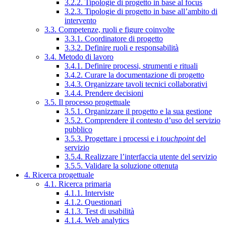
3.2.2. Tipologie di progetto in base al focus
3.2.3. Tipologie di progetto in base all’ambito di
intervento
3.3. Competenze, ruoli e figure coinvolte
3.3.1. Coordinatore di progetto
3.3.2. Definire ruoli e responsabilità
3.4. Metodo di lavoro
3.4.1. Definire processi, strumenti e rituali
3.4.2. Curare la documentazione di progetto
3.4.3. Organizzare tavoli tecnici collaborativi
3.4.4. Prendere decisioni
3.5. Il processo progettuale
3.5.1. Organizzare il progetto e la sua gestione
3.5.2. Comprendere il contesto d’uso del servizio
pubblico
3.5.3. Progettare i processi e i
touchpoint
del
servizio
3.5.4. Realizzare l’interfaccia utente del servizio
3.5.5. Validare la soluzione ottenuta
4. Ricerca progettuale
4.1. Ricerca primaria
4.1.1. Interviste
4.1.2. Questionari
4.1.3. Test di usabilità
4.1.4. Web analytics