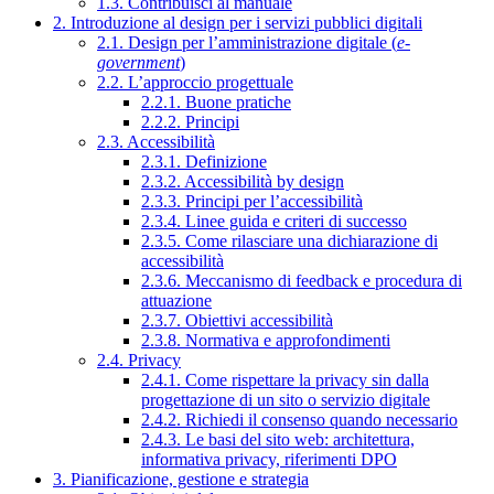
1.3. Contribuisci al manuale
2. Introduzione al design per i servizi pubblici digitali
2.1. Design per l’amministrazione digitale (
e-
government
)
2.2. L’approccio progettuale
2.2.1. Buone pratiche
2.2.2. Principi
2.3. Accessibilità
2.3.1. Definizione
2.3.2. Accessibilità by design
2.3.3. Principi per l’accessibilità
2.3.4. Linee guida e criteri di successo
2.3.5. Come rilasciare una dichiarazione di
accessibilità
2.3.6. Meccanismo di feedback e procedura di
attuazione
2.3.7. Obiettivi accessibilità
2.3.8. Normativa e approfondimenti
2.4. Privacy
2.4.1. Come rispettare la privacy sin dalla
progettazione di un sito o servizio digitale
2.4.2. Richiedi il consenso quando necessario
2.4.3. Le basi del sito web: architettura,
informativa privacy, riferimenti DPO
3. Pianificazione, gestione e strategia