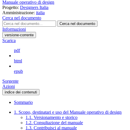
Manuale operativo di design
Progetto:
Designers Italia
Amministrazione:
italia
Cerca nel documento
Cerca nel documento
Informazioni
versione-corrente
Scarica
pdf
html
epub
Sorgente
Azioni
indice dei contenuti
Sommario
1. Scopo, destinatari e uso del Manuale operativo di design
1.1. Versionamento e storico
1.2. Consultazione del manuale
1.3. Contribuisci al manuale