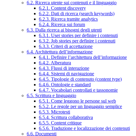
6.2. Ricerca utente sui contenuti e il linguaggio
6.2.1. Content discovery
6.2.2. Dati di ricerca (search keywords)
6.2.3. Ricerca tramite analytics
6.2.4. Ricerca sui forum
6.3. Dalla ricerca ai bisogni degli utenti
6.3.1. User stories per definire i contenuti
6.3.2. Job stories per definire i contenuti
6.3.3. Criteri di accettazione
6.4. Architettura dell’informazione
6.4.1. Definire l’architettura dell’informazione
6.4.2. Alberatura
6.4.3. Flussi di interazione
6.4.4. Sistemi di navigazione
6.4.5. Tipologie di contenuto (content type)
6.4.6. Ontologie e standard
6.4.7. Vocabolari controllati e tassonomie
6.5. Scrittura e linguaggio
6.5.1. Come leggono le persone sul web
6.5.2. Le regole per un linguaggio semplice
6.5.3. Microtesti
6.5.4. Scrittura collaborativa
6.5.5. Content critique
6.5.6. Traduzione e localizzazione dei contenuti
6.6. Documenti