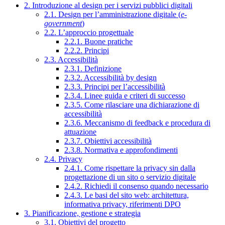
2. Introduzione al design per i servizi pubblici digitali
2.1. Design per l’amministrazione digitale (
e-
government
)
2.2. L’approccio progettuale
2.2.1. Buone pratiche
2.2.2. Principi
2.3. Accessibilità
2.3.1. Definizione
2.3.2. Accessibilità by design
2.3.3. Principi per l’accessibilità
2.3.4. Linee guida e criteri di successo
2.3.5. Come rilasciare una dichiarazione di
accessibilità
2.3.6. Meccanismo di feedback e procedura di
attuazione
2.3.7. Obiettivi accessibilità
2.3.8. Normativa e approfondimenti
2.4. Privacy
2.4.1. Come rispettare la privacy sin dalla
progettazione di un sito o servizio digitale
2.4.2. Richiedi il consenso quando necessario
2.4.3. Le basi del sito web: architettura,
informativa privacy, riferimenti DPO
3. Pianificazione, gestione e strategia
3.1. Obiettivi del progetto