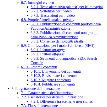
6.7. Immagini e video
6.7.1. Testo alternativo (alt text) per le immagini
6.7.2. Sottotitoli per i video
6.7.3. Trascrizioni per i video
6.8. Proprietà intellettuale e privacy
6.8.1. Pubblicazione di contenuti prodotti dalla
Pubblica Amministrazione
6.8.2. Pubblicazione di contenuti non prodotti
dalla Pubblica Amministrazione
6.8.3. Consenso dei soggetti ritratti
6.9. Ottimizzazione per i motori di ricerca (SEO)
6.9.1. I fattori
on-page
6.9.2. I fattori
off-page
6.9.3. Strumenti di diagnostica SEO: Search
Console
6.10. Gestire i contenuti
6.10.1. L’inventario dei contenuti
6.10.2. Revisionare i contenuti
6.10.3. Migrare i contenuti
6.10.4. Pubblicare i contenuti
7. Progettazione dell’interazione
7.1. Caratteristiche dell’interazione
7.2. User stories per definire l’interazione
7.2.1. Differenza tra scenari e user stories
7.3. Flussi di interazione