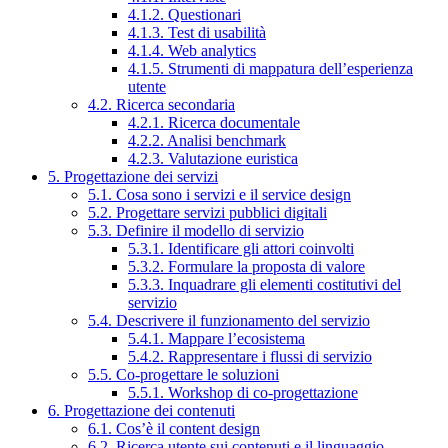
4.1.2. Questionari
4.1.3. Test di usabilità
4.1.4. Web analytics
4.1.5. Strumenti di mappatura dell’esperienza
utente
4.2. Ricerca secondaria
4.2.1. Ricerca documentale
4.2.2. Analisi benchmark
4.2.3. Valutazione euristica
5. Progettazione dei servizi
5.1. Cosa sono i servizi e il service design
5.2. Progettare servizi pubblici digitali
5.3. Definire il modello di servizio
5.3.1. Identificare gli attori coinvolti
5.3.2. Formulare la proposta di valore
5.3.3. Inquadrare gli elementi costitutivi del
servizio
5.4. Descrivere il funzionamento del servizio
5.4.1. Mappare l’ecosistema
5.4.2. Rappresentare i flussi di servizio
5.5. Co-progettare le soluzioni
5.5.1. Workshop di co-progettazione
6. Progettazione dei contenuti
6.1. Cos’è il content design
6.2. Ricerca utente sui contenuti e il linguaggio