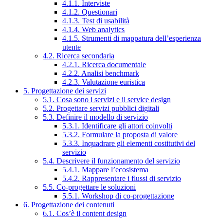
4.1.1. Interviste
4.1.2. Questionari
4.1.3. Test di usabilità
4.1.4. Web analytics
4.1.5. Strumenti di mappatura dell’esperienza
utente
4.2. Ricerca secondaria
4.2.1. Ricerca documentale
4.2.2. Analisi benchmark
4.2.3. Valutazione euristica
5. Progettazione dei servizi
5.1. Cosa sono i servizi e il service design
5.2. Progettare servizi pubblici digitali
5.3. Definire il modello di servizio
5.3.1. Identificare gli attori coinvolti
5.3.2. Formulare la proposta di valore
5.3.3. Inquadrare gli elementi costitutivi del
servizio
5.4. Descrivere il funzionamento del servizio
5.4.1. Mappare l’ecosistema
5.4.2. Rappresentare i flussi di servizio
5.5. Co-progettare le soluzioni
5.5.1. Workshop di co-progettazione
6. Progettazione dei contenuti
6.1. Cos’è il content design