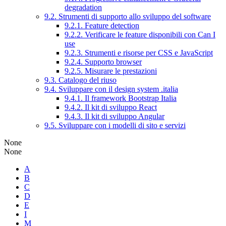
degradation
9.2. Strumenti di supporto allo sviluppo del software
9.2.1. Feature detection
9.2.2. Verificare le feature disponibili con Can I
use
9.2.3. Strumenti e risorse per CSS e JavaScript
9.2.4. Supporto browser
9.2.5. Misurare le prestazioni
9.3. Catalogo del riuso
9.4. Sviluppare con il design system .italia
9.4.1. Il framework Bootstrap Italia
9.4.2. Il kit di sviluppo React
9.4.3. Il kit di sviluppo Angular
9.5. Sviluppare con i modelli di sito e servizi
None
None
A
B
C
D
E
I
M