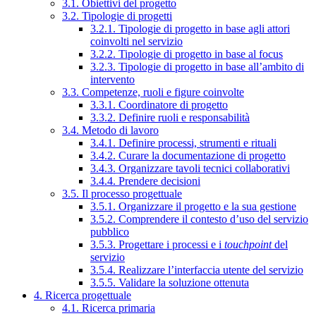
3.1. Obiettivi del progetto
3.2. Tipologie di progetti
3.2.1. Tipologie di progetto in base agli attori
coinvolti nel servizio
3.2.2. Tipologie di progetto in base al focus
3.2.3. Tipologie di progetto in base all’ambito di
intervento
3.3. Competenze, ruoli e figure coinvolte
3.3.1. Coordinatore di progetto
3.3.2. Definire ruoli e responsabilità
3.4. Metodo di lavoro
3.4.1. Definire processi, strumenti e rituali
3.4.2. Curare la documentazione di progetto
3.4.3. Organizzare tavoli tecnici collaborativi
3.4.4. Prendere decisioni
3.5. Il processo progettuale
3.5.1. Organizzare il progetto e la sua gestione
3.5.2. Comprendere il contesto d’uso del servizio
pubblico
3.5.3. Progettare i processi e i
touchpoint
del
servizio
3.5.4. Realizzare l’interfaccia utente del servizio
3.5.5. Validare la soluzione ottenuta
4. Ricerca progettuale
4.1. Ricerca primaria