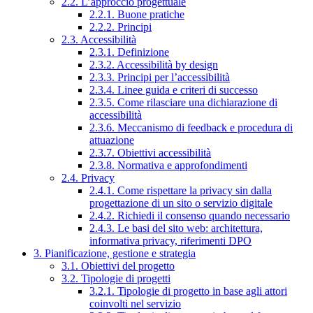
2.2. L’approccio progettuale
2.2.1. Buone pratiche
2.2.2. Principi
2.3. Accessibilità
2.3.1. Definizione
2.3.2. Accessibilità by design
2.3.3. Principi per l’accessibilità
2.3.4. Linee guida e criteri di successo
2.3.5. Come rilasciare una dichiarazione di
accessibilità
2.3.6. Meccanismo di feedback e procedura di
attuazione
2.3.7. Obiettivi accessibilità
2.3.8. Normativa e approfondimenti
2.4. Privacy
2.4.1. Come rispettare la privacy sin dalla
progettazione di un sito o servizio digitale
2.4.2. Richiedi il consenso quando necessario
2.4.3. Le basi del sito web: architettura,
informativa privacy, riferimenti DPO
3. Pianificazione, gestione e strategia
3.1. Obiettivi del progetto
3.2. Tipologie di progetti
3.2.1. Tipologie di progetto in base agli attori
coinvolti nel servizio