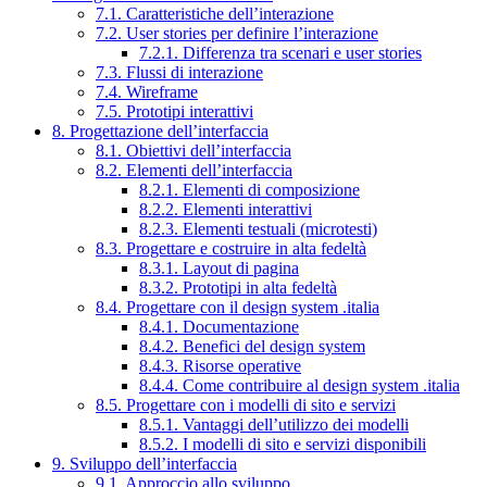
7.1. Caratteristiche dell’interazione
7.2. User stories per definire l’interazione
7.2.1. Differenza tra scenari e user stories
7.3. Flussi di interazione
7.4. Wireframe
7.5. Prototipi interattivi
8. Progettazione dell’interfaccia
8.1. Obiettivi dell’interfaccia
8.2. Elementi dell’interfaccia
8.2.1. Elementi di composizione
8.2.2. Elementi interattivi
8.2.3. Elementi testuali (microtesti)
8.3. Progettare e costruire in alta fedeltà
8.3.1. Layout di pagina
8.3.2. Prototipi in alta fedeltà
8.4. Progettare con il design system .italia
8.4.1. Documentazione
8.4.2. Benefici del design system
8.4.3. Risorse operative
8.4.4. Come contribuire al design system .italia
8.5. Progettare con i modelli di sito e servizi
8.5.1. Vantaggi dell’utilizzo dei modelli
8.5.2. I modelli di sito e servizi disponibili
9. Sviluppo dell’interfaccia
9.1. Approccio allo sviluppo