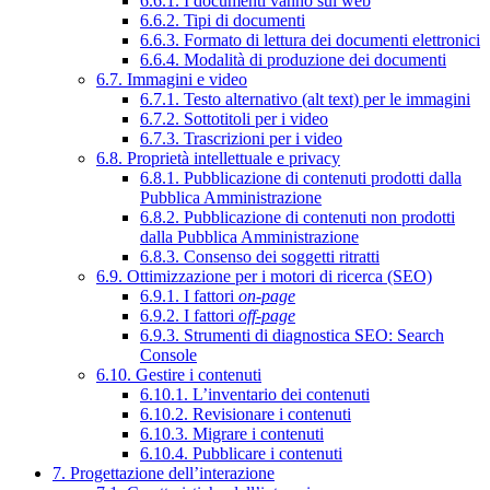
6.6.1. I documenti vanno sul web
6.6.2. Tipi di documenti
6.6.3. Formato di lettura dei documenti elettronici
6.6.4. Modalità di produzione dei documenti
6.7. Immagini e video
6.7.1. Testo alternativo (alt text) per le immagini
6.7.2. Sottotitoli per i video
6.7.3. Trascrizioni per i video
6.8. Proprietà intellettuale e privacy
6.8.1. Pubblicazione di contenuti prodotti dalla
Pubblica Amministrazione
6.8.2. Pubblicazione di contenuti non prodotti
dalla Pubblica Amministrazione
6.8.3. Consenso dei soggetti ritratti
6.9. Ottimizzazione per i motori di ricerca (SEO)
6.9.1. I fattori
on-page
6.9.2. I fattori
off-page
6.9.3. Strumenti di diagnostica SEO: Search
Console
6.10. Gestire i contenuti
6.10.1. L’inventario dei contenuti
6.10.2. Revisionare i contenuti
6.10.3. Migrare i contenuti
6.10.4. Pubblicare i contenuti
7. Progettazione dell’interazione