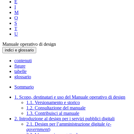
E
I
M
O
S
T
U
Manuale operativo di design
indici e glossario
contenuti
figure
tabelle
glossario
Sommario
1. Scopo, destinatari e uso del Manuale operativo di design
1.1. Versionamento e storico
1.2. Consultazione del manuale
1.3. Contribuisci al manuale
2. Introduzione al design per i servizi pubblici digitali
2.1. Design per l’amministrazione digitale (
e-
government
)