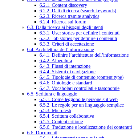
6.2.1. Content discovery
6.2.2. Dati di ricerca (search keywords)
6.2.3. Ricerca tramite analytics
6.2.4. Ricerca sui forum
6.3. Dalla ricerca ai bisogni degli utenti
6.3.1. User stories per definire i contenuti
6.3.2. Job stories per definire i contenuti
6.3.3. Criteri di accettazione
6.4. Architettura dell’informazione
6.4.1. Definire l’architettura dell’informazione
6.4.2. Alberatura
6.4.3. Flussi di interazione
6.4.4. Sistemi di navigazione
6.4.5. Tipologie di contenuto (content type)
6.4.6. Ontologie e standard
6.4.7. Vocabolari controllati e tassonomie
6.5. Scrittura e linguaggio
6.5.1. Come leggono le persone sul web
6.5.2. Le regole per un linguaggio semplice
6.5.3. Microtesti
6.5.4. Scrittura collaborativa
6.5.5. Content critique
6.5.6. Traduzione e localizzazione dei contenuti
6.6. Documenti