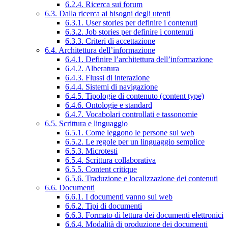
6.2.4. Ricerca sui forum
6.3. Dalla ricerca ai bisogni degli utenti
6.3.1. User stories per definire i contenuti
6.3.2. Job stories per definire i contenuti
6.3.3. Criteri di accettazione
6.4. Architettura dell’informazione
6.4.1. Definire l’architettura dell’informazione
6.4.2. Alberatura
6.4.3. Flussi di interazione
6.4.4. Sistemi di navigazione
6.4.5. Tipologie di contenuto (content type)
6.4.6. Ontologie e standard
6.4.7. Vocabolari controllati e tassonomie
6.5. Scrittura e linguaggio
6.5.1. Come leggono le persone sul web
6.5.2. Le regole per un linguaggio semplice
6.5.3. Microtesti
6.5.4. Scrittura collaborativa
6.5.5. Content critique
6.5.6. Traduzione e localizzazione dei contenuti
6.6. Documenti
6.6.1. I documenti vanno sul web
6.6.2. Tipi di documenti
6.6.3. Formato di lettura dei documenti elettronici
6.6.4. Modalità di produzione dei documenti