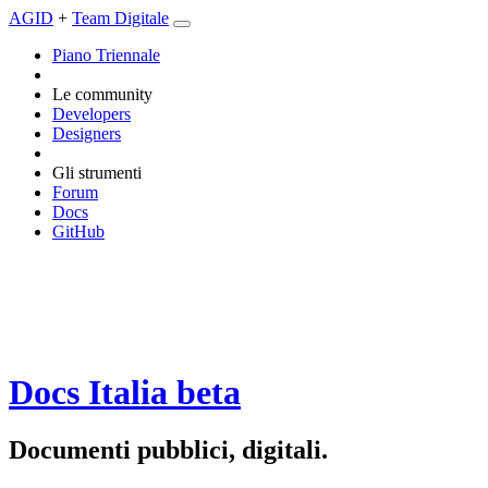
AGID
+
Team Digitale
Piano Triennale
Le community
Developers
Designers
Gli strumenti
Forum
Docs
GitHub
Docs Italia
beta
Documenti pubblici, digitali.