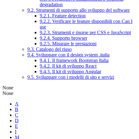
degradation
9.2. Strumenti di supporto allo sviluppo del software
9.2.1. Feature detection
9.2.2. Verificare le feature disponibili con Can I
use
9.2.3. Strumenti e risorse per CSS e JavaScript
9.2.4. Supporto browser
9.2.5. Misurare le prestazioni
9.3. Catalogo del riuso
9.4. Sviluppare con il design system .italia
9.4.1. Il framework Bootstrap Italia
9.4.2. Il kit di sviluppo React
9.4.3. Il kit di sviluppo Angular
9.5. Sviluppare con i modelli di sito e servizi
None
None
A
B
C
D
E
I
M