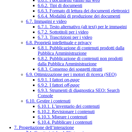
6.6.1. I documenti vanno sul web
6.6.2. Tipi di documenti
6.6.3. Formato di lettura dei documenti elettronici
6.6.4. Modalità di produzione dei documenti
6.7. Immagini e video
6.7.1. Testo alternativo (alt text) per le immagini
6.7.2. Sottotitoli per i video
6.7.3. Trascrizioni per i video
6.8. Proprietà intellettuale e privacy
6.8.1. Pubblicazione di contenuti prodotti dalla
Pubblica Amministrazione
6.8.2. Pubblicazione di contenuti non prodotti
dalla Pubblica Amministrazione
6.8.3. Consenso dei soggetti ritratti
6.9. Ottimizzazione per i motori di ricerca (SEO)
6.9.1. I fattori
on-page
6.9.2. I fattori
off-page
6.9.3. Strumenti di diagnostica SEO: Search
Console
6.10. Gestire i contenuti
6.10.1. L’inventario dei contenuti
6.10.2. Revisionare i contenuti
6.10.3. Migrare i contenuti
6.10.4. Pubblicare i contenuti
7. Progettazione dell’interazione