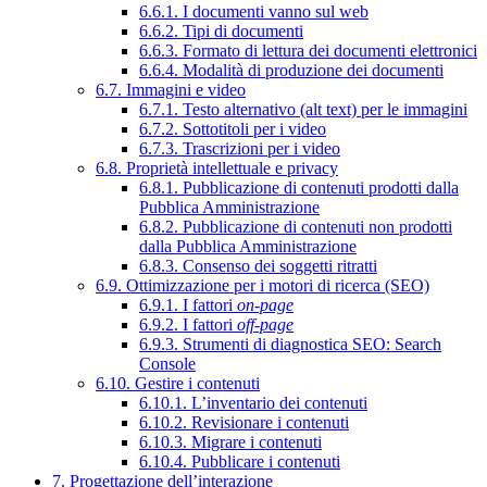
6.6.1. I documenti vanno sul web
6.6.2. Tipi di documenti
6.6.3. Formato di lettura dei documenti elettronici
6.6.4. Modalità di produzione dei documenti
6.7. Immagini e video
6.7.1. Testo alternativo (alt text) per le immagini
6.7.2. Sottotitoli per i video
6.7.3. Trascrizioni per i video
6.8. Proprietà intellettuale e privacy
6.8.1. Pubblicazione di contenuti prodotti dalla
Pubblica Amministrazione
6.8.2. Pubblicazione di contenuti non prodotti
dalla Pubblica Amministrazione
6.8.3. Consenso dei soggetti ritratti
6.9. Ottimizzazione per i motori di ricerca (SEO)
6.9.1. I fattori
on-page
6.9.2. I fattori
off-page
6.9.3. Strumenti di diagnostica SEO: Search
Console
6.10. Gestire i contenuti
6.10.1. L’inventario dei contenuti
6.10.2. Revisionare i contenuti
6.10.3. Migrare i contenuti
6.10.4. Pubblicare i contenuti
7. Progettazione dell’interazione