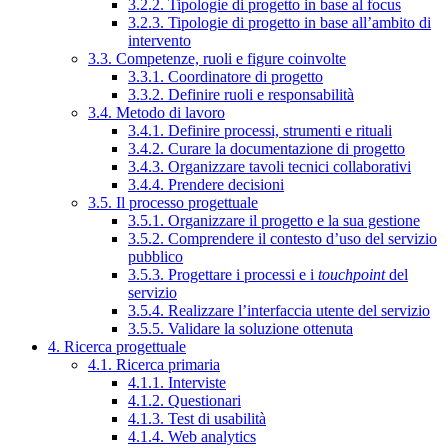
3.2.2. Tipologie di progetto in base al focus
3.2.3. Tipologie di progetto in base all’ambito di
intervento
3.3. Competenze, ruoli e figure coinvolte
3.3.1. Coordinatore di progetto
3.3.2. Definire ruoli e responsabilità
3.4. Metodo di lavoro
3.4.1. Definire processi, strumenti e rituali
3.4.2. Curare la documentazione di progetto
3.4.3. Organizzare tavoli tecnici collaborativi
3.4.4. Prendere decisioni
3.5. Il processo progettuale
3.5.1. Organizzare il progetto e la sua gestione
3.5.2. Comprendere il contesto d’uso del servizio
pubblico
3.5.3. Progettare i processi e i
touchpoint
del
servizio
3.5.4. Realizzare l’interfaccia utente del servizio
3.5.5. Validare la soluzione ottenuta
4. Ricerca progettuale
4.1. Ricerca primaria
4.1.1. Interviste
4.1.2. Questionari
4.1.3. Test di usabilità
4.1.4. Web analytics