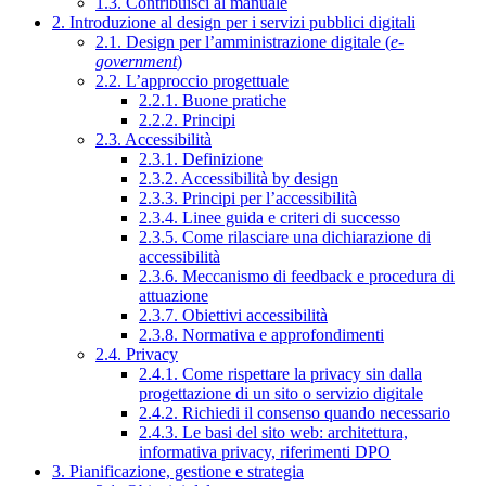
1.3. Contribuisci al manuale
2. Introduzione al design per i servizi pubblici digitali
2.1. Design per l’amministrazione digitale (
e-
government
)
2.2. L’approccio progettuale
2.2.1. Buone pratiche
2.2.2. Principi
2.3. Accessibilità
2.3.1. Definizione
2.3.2. Accessibilità by design
2.3.3. Principi per l’accessibilità
2.3.4. Linee guida e criteri di successo
2.3.5. Come rilasciare una dichiarazione di
accessibilità
2.3.6. Meccanismo di feedback e procedura di
attuazione
2.3.7. Obiettivi accessibilità
2.3.8. Normativa e approfondimenti
2.4. Privacy
2.4.1. Come rispettare la privacy sin dalla
progettazione di un sito o servizio digitale
2.4.2. Richiedi il consenso quando necessario
2.4.3. Le basi del sito web: architettura,
informativa privacy, riferimenti DPO
3. Pianificazione, gestione e strategia