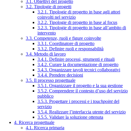
3.1. Obiettivi del progetto
3.2. Tipologie di progetti
3.2.1. Tipologie di progetto in base agli attori
coinvolti nel servizio
3.2.2. Tipologie di progetto in base al focus
3.2.3. Tipologie di progetto in base all’ambito di
intervento
3.3. Competenze, ruoli e figure coinvolte
3.3.1. Coordinatore di progetto
3.3.2. Definire ruoli e responsabilità
3.4. Metodo di lavoro
3.4.1. Definire processi, strumenti e rituali
3.4.2. Curare la documentazione di progetto
3.4.3. Organizzare tavoli tecnici collaborativi
3.4.4. Prendere decisioni
3.5. Il processo progettuale
3.5.1. Organizzare il progetto e la sua gestione
3.5.2. Comprendere il contesto d’uso del servizio
pubblico
3.5.3. Progettare i processi e i
touchpoint
del
servizio
3.5.4. Realizzare l’interfaccia utente del servizio
3.5.5. Validare la soluzione ottenuta
4. Ricerca progettuale
4.1. Ricerca primaria