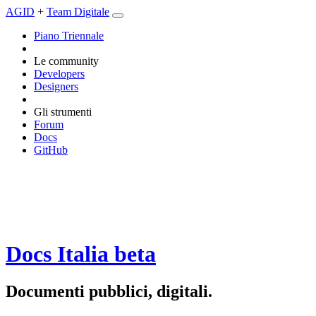
AGID
+
Team Digitale
Piano Triennale
Le community
Developers
Designers
Gli strumenti
Forum
Docs
GitHub
Docs Italia
beta
Documenti pubblici, digitali.