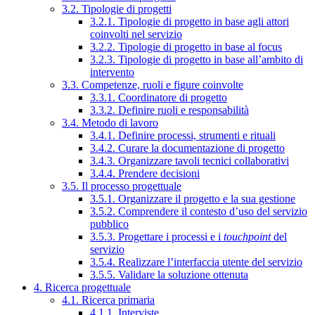
3.2. Tipologie di progetti
3.2.1. Tipologie di progetto in base agli attori
coinvolti nel servizio
3.2.2. Tipologie di progetto in base al focus
3.2.3. Tipologie di progetto in base all’ambito di
intervento
3.3. Competenze, ruoli e figure coinvolte
3.3.1. Coordinatore di progetto
3.3.2. Definire ruoli e responsabilità
3.4. Metodo di lavoro
3.4.1. Definire processi, strumenti e rituali
3.4.2. Curare la documentazione di progetto
3.4.3. Organizzare tavoli tecnici collaborativi
3.4.4. Prendere decisioni
3.5. Il processo progettuale
3.5.1. Organizzare il progetto e la sua gestione
3.5.2. Comprendere il contesto d’uso del servizio
pubblico
3.5.3. Progettare i processi e i
touchpoint
del
servizio
3.5.4. Realizzare l’interfaccia utente del servizio
3.5.5. Validare la soluzione ottenuta
4. Ricerca progettuale
4.1. Ricerca primaria
4.1.1. Interviste