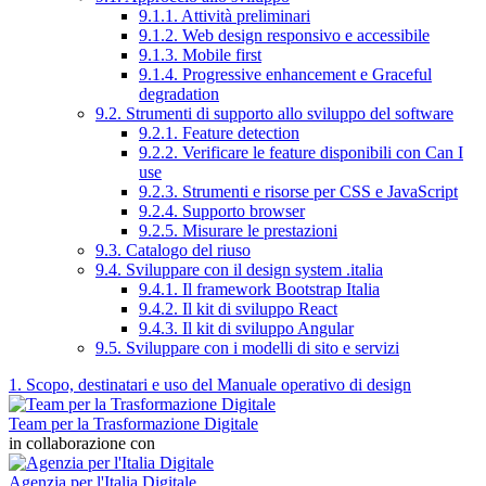
9.1.1. Attività preliminari
9.1.2. Web design responsivo e accessibile
9.1.3. Mobile first
9.1.4. Progressive enhancement e Graceful
degradation
9.2. Strumenti di supporto allo sviluppo del software
9.2.1. Feature detection
9.2.2. Verificare le feature disponibili con Can I
use
9.2.3. Strumenti e risorse per CSS e JavaScript
9.2.4. Supporto browser
9.2.5. Misurare le prestazioni
9.3. Catalogo del riuso
9.4. Sviluppare con il design system .italia
9.4.1. Il framework Bootstrap Italia
9.4.2. Il kit di sviluppo React
9.4.3. Il kit di sviluppo Angular
9.5. Sviluppare con i modelli di sito e servizi
1. Scopo, destinatari e uso del Manuale operativo di design
Team per la Trasformazione Digitale
in collaborazione con
Agenzia per l'Italia Digitale