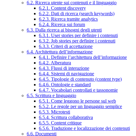
6.2. Ricerca utente sui contenuti e il linguaggio
6.2.1. Content discovery
6.2.2. Dati di ricerca (search keywords)
6.2.3. Ricerca tramite analytics
6.2.4. Ricerca sui forum
6.3. Dalla ricerca ai bisogni degli utenti
6.3.1. User stories per definire i contenuti
6.3.2. Job stories per definire i contenuti
6.3.3. Criteri di accettazione
6.4. Architettura dell’informazione
6.4.1. Definire l’architettura dell’informazione
6.4.2. Alberatura
6.4.3. Flussi di interazione
6.4.4. Sistemi di navigazione
6.4.5. Tipologie di contenuto (content type)
6.4.6. Ontologie e standard
6.4.7. Vocabolari controllati e tassonomie
6.5. Scrittura e linguaggio
6.5.1. Come leggono le persone sul web
6.5.2. Le regole per un linguaggio semplice
6.5.3. Microtesti
6.5.4. Scrittura collaborativa
6.5.5. Content critique
6.5.6. Traduzione e localizzazione dei contenuti
6.6. Documenti