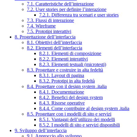
7.1. Caratteristiche dell’interazione
7.2. User stories per definire l’interazione
7.2.1. Differenza tra scenari e user stories
7.3. Flussi di interazione
7.4. Wireframe
7.5. Prototipi interattivi
8. Progettazione dell’interfaccia
8.1. Obiettivi dell’interfaccia
8.2. Elementi dell’interfaccia
8.2.1. Elementi di composizione
8.2.2. Elementi interattivi
8.2.3. Elementi testuali (microtesti)
8.3. Progettare e costruire in alta fedeltà
8.3.1. Layout di pagina
8.3.2. Prototipi in alta fedeltà
8.4. Progettare con il design system .italia
8.4.1. Documentazione
8.4.2. Benefici del design system
8.4.3. Risorse operative
8.4.4. Come contribuire al design system .italia
8.5. Progettare con i modelli di sito e servizi
8.5.1. Vantaggi dell’utilizzo dei modelli
8.5.2. I modelli di sito e servizi disponibili
9. Sviluppo dell’interfaccia
9.1. Approccio allo sviluppo