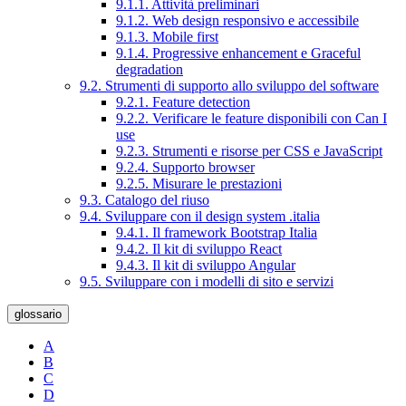
9.1.1. Attività preliminari
9.1.2. Web design responsivo e accessibile
9.1.3. Mobile first
9.1.4. Progressive enhancement e Graceful
degradation
9.2. Strumenti di supporto allo sviluppo del software
9.2.1. Feature detection
9.2.2. Verificare le feature disponibili con Can I
use
9.2.3. Strumenti e risorse per CSS e JavaScript
9.2.4. Supporto browser
9.2.5. Misurare le prestazioni
9.3. Catalogo del riuso
9.4. Sviluppare con il design system .italia
9.4.1. Il framework Bootstrap Italia
9.4.2. Il kit di sviluppo React
9.4.3. Il kit di sviluppo Angular
9.5. Sviluppare con i modelli di sito e servizi
glossario
A
B
C
D