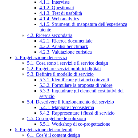
4.1.1. Interviste
4.1.2. Questionari
4.1.3. Test di usabilità
4.1.4. Web analytics
4.1.5. Strumenti di mappatura dell’esperienza
utente
4.2. Ricerca secondaria
4.2.1. Ricerca documentale
4.2.2. Analisi benchmark
4.2.3. Valutazione euristica
5. Progettazione dei servizi
5.1. Cosa sono i servizi e il service design
5.2. Progettare servizi pubblici digitali
5.3. Definire il modello di servizio
5.3.1. Identificare gli attori coinvolti
5.3.2. Formulare la proposta di valore
5.3.3. Inquadrare gli elementi costitutivi del
servizio
5.4. Descrivere il funzionamento del servizio
5.4.1. Mappare l’ecosistema
5.4.2. Rappresentare i flussi di servizio
5.5. Co-progettare le soluzioni
5.5.1. Workshop di co-progettazione
6. Progettazione dei contenuti
6.1. Cos’è il content design