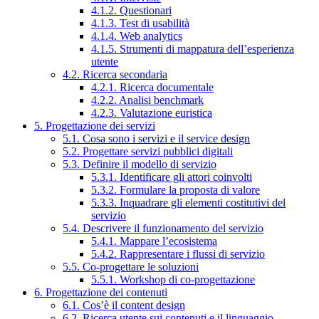
4.1.2. Questionari
4.1.3. Test di usabilità
4.1.4. Web analytics
4.1.5. Strumenti di mappatura dell’esperienza
utente
4.2. Ricerca secondaria
4.2.1. Ricerca documentale
4.2.2. Analisi benchmark
4.2.3. Valutazione euristica
5. Progettazione dei servizi
5.1. Cosa sono i servizi e il service design
5.2. Progettare servizi pubblici digitali
5.3. Definire il modello di servizio
5.3.1. Identificare gli attori coinvolti
5.3.2. Formulare la proposta di valore
5.3.3. Inquadrare gli elementi costitutivi del
servizio
5.4. Descrivere il funzionamento del servizio
5.4.1. Mappare l’ecosistema
5.4.2. Rappresentare i flussi di servizio
5.5. Co-progettare le soluzioni
5.5.1. Workshop di co-progettazione
6. Progettazione dei contenuti
6.1. Cos’è il content design
6.2. Ricerca utente sui contenuti e il linguaggio