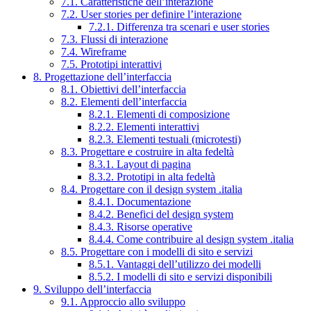
7.1. Caratteristiche dell’interazione
7.2. User stories per definire l’interazione
7.2.1. Differenza tra scenari e user stories
7.3. Flussi di interazione
7.4. Wireframe
7.5. Prototipi interattivi
8. Progettazione dell’interfaccia
8.1. Obiettivi dell’interfaccia
8.2. Elementi dell’interfaccia
8.2.1. Elementi di composizione
8.2.2. Elementi interattivi
8.2.3. Elementi testuali (microtesti)
8.3. Progettare e costruire in alta fedeltà
8.3.1. Layout di pagina
8.3.2. Prototipi in alta fedeltà
8.4. Progettare con il design system .italia
8.4.1. Documentazione
8.4.2. Benefici del design system
8.4.3. Risorse operative
8.4.4. Come contribuire al design system .italia
8.5. Progettare con i modelli di sito e servizi
8.5.1. Vantaggi dell’utilizzo dei modelli
8.5.2. I modelli di sito e servizi disponibili
9. Sviluppo dell’interfaccia
9.1. Approccio allo sviluppo