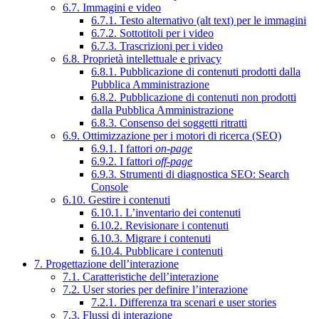
6.7. Immagini e video
6.7.1. Testo alternativo (alt text) per le immagini
6.7.2. Sottotitoli per i video
6.7.3. Trascrizioni per i video
6.8. Proprietà intellettuale e privacy
6.8.1. Pubblicazione di contenuti prodotti dalla
Pubblica Amministrazione
6.8.2. Pubblicazione di contenuti non prodotti
dalla Pubblica Amministrazione
6.8.3. Consenso dei soggetti ritratti
6.9. Ottimizzazione per i motori di ricerca (SEO)
6.9.1. I fattori
on-page
6.9.2. I fattori
off-page
6.9.3. Strumenti di diagnostica SEO: Search
Console
6.10. Gestire i contenuti
6.10.1. L’inventario dei contenuti
6.10.2. Revisionare i contenuti
6.10.3. Migrare i contenuti
6.10.4. Pubblicare i contenuti
7. Progettazione dell’interazione
7.1. Caratteristiche dell’interazione
7.2. User stories per definire l’interazione
7.2.1. Differenza tra scenari e user stories
7.3. Flussi di interazione