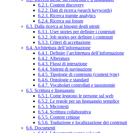
6.2.1. Content discovery
6.2.2. Dati di ricerca (search keywords)
6.2.3. Ricerca tramite analytics
6.2.4. Ricerca sui forum
6.3. Dalla ricerca ai bisogni degli utenti
6.3.1. User stories per definire i contenuti
6.3.2. Job stories per definire i contenuti
6.3.3. Criteri di accettazione
6.4. Architettura dell’informazione
6.4.1. Definire l’architettura dell’informazione
6.4.2. Alberatura
6.4.3. Flussi di interazione
6.4.4. Sistemi di navigazione
6.4.5. Tipologie di contenuto (content type)
6.4.6. Ontologie e standard
6.4.7. Vocabolari controllati e tassonomie
6.5. Scrittura e linguaggio
6.5.1. Come leggono le persone sul web
6.5.2. Le regole per un linguaggio semplice
6.5.3. Microtesti
6.5.4. Scrittura collaborativa
6.5.5. Content critique
6.5.6. Traduzione e localizzazione dei contenuti
6.6. Documenti