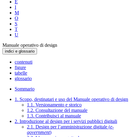
E
I
M
O
S
T
U
Manuale operativo di design
indici e glossario
contenuti
figure
tabelle
glossario
Sommario
1. Scopo, destinatari e uso del Manuale operativo di design
1.1. Versionamento e storico
1.2. Consultazione del manuale
1.3. Contribuisci al manuale
2. Introduzione al design per i servizi pubblici digitali
2.1. Design per l’amministrazione digitale (
e-
government
)