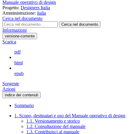
Manuale operativo di design
Progetto:
Designers Italia
Amministrazione:
italia
Cerca nel documento
Cerca nel documento
Informazioni
versione-corrente
Scarica
pdf
html
epub
Sorgente
Azioni
indice dei contenuti
Sommario
1. Scopo, destinatari e uso del Manuale operativo di design
1.1. Versionamento e storico
1.2. Consultazione del manuale
1.3. Contribuisci al manuale