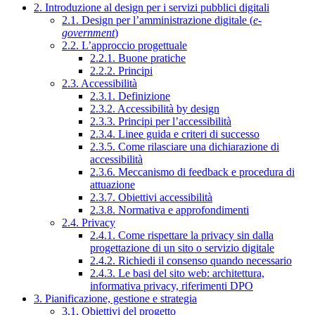
2. Introduzione al design per i servizi pubblici digitali
2.1. Design per l’amministrazione digitale (
e-
government
)
2.2. L’approccio progettuale
2.2.1. Buone pratiche
2.2.2. Principi
2.3. Accessibilità
2.3.1. Definizione
2.3.2. Accessibilità by design
2.3.3. Principi per l’accessibilità
2.3.4. Linee guida e criteri di successo
2.3.5. Come rilasciare una dichiarazione di
accessibilità
2.3.6. Meccanismo di feedback e procedura di
attuazione
2.3.7. Obiettivi accessibilità
2.3.8. Normativa e approfondimenti
2.4. Privacy
2.4.1. Come rispettare la privacy sin dalla
progettazione di un sito o servizio digitale
2.4.2. Richiedi il consenso quando necessario
2.4.3. Le basi del sito web: architettura,
informativa privacy, riferimenti DPO
3. Pianificazione, gestione e strategia
3.1. Obiettivi del progetto