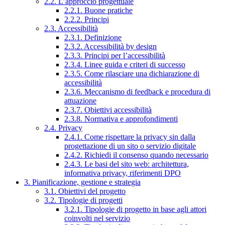
2.2. L’approccio progettuale
2.2.1. Buone pratiche
2.2.2. Principi
2.3. Accessibilità
2.3.1. Definizione
2.3.2. Accessibilità by design
2.3.3. Principi per l’accessibilità
2.3.4. Linee guida e criteri di successo
2.3.5. Come rilasciare una dichiarazione di
accessibilità
2.3.6. Meccanismo di feedback e procedura di
attuazione
2.3.7. Obiettivi accessibilità
2.3.8. Normativa e approfondimenti
2.4. Privacy
2.4.1. Come rispettare la privacy sin dalla
progettazione di un sito o servizio digitale
2.4.2. Richiedi il consenso quando necessario
2.4.3. Le basi del sito web: architettura,
informativa privacy, riferimenti DPO
3. Pianificazione, gestione e strategia
3.1. Obiettivi del progetto
3.2. Tipologie di progetti
3.2.1. Tipologie di progetto in base agli attori
coinvolti nel servizio