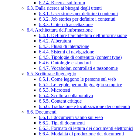
6.2.4. Ricerca sui forum
6.3. Dalla ricerca ai bisogni degli utenti
6.3.1. User stories per definire i contenuti
6.3.2. Job stories per definire i contenuti
6.3.3. Criteri di accettazione
6.4. Architettura dell’informazione
6.4.1. Definire l’architettura dell’informazione
6.4.2. Alberatura
6.4.3. Flussi di interazione
6.4.4. Sistemi di navigazione
6.4.5. Tipologie di contenuto (content type)
6.4.6. Ontologie e standard
6.4.7. Vocabolari controllati e tassonomie
6.5. Scrittura e linguaggio
6.5.1. Come leggono le persone sul web
6.5.2. Le regole per un linguaggio semplice
6.5.3. Microtesti
6.5.4. Scrittura collaborativa
6.5.5. Content critique
6.5.6. Traduzione e localizzazione dei contenuti
6.6. Documenti
6.6.1. I documenti vanno sul web
6.6.2. Tipi di documenti
6.6.3. Formato di lettura dei documenti elettronici
6.6.4. Modalità di produzione dei documenti