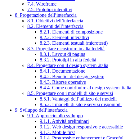
7.4. Wireframe
7.5. Prototipi interattivi
8. Progettazione dell’interfaccia
8.1. Obiettivi dell’interfaccia
8.2. Elementi dell’interfaccia
8.2.1. Elementi di composizione
8.2.2. Elementi interattivi
8.2.3. Elementi testuali (microtesti)
8.3. Progettare e costruire in alta fedeltà
8.3.1. Layout di pagina
8.3.2. Prototipi in alta fedeltà
8.4. Progettare con il design system .italia
8.4.1. Documentazione
8.4.2. Benefici del design system
8.4.3. Risorse operative
8.4.4. Come contribuire al design system .italia
8.5. Progettare con i modelli di sito e servizi
8.5.1. Vantaggi dell’utilizzo dei modelli
8.5.2. I modelli di sito e servizi disponibili
9. Sviluppo dell’interfaccia
9.1. Approccio allo sviluppo
9.1.1. Attività preliminari
9.1.2. Web design responsivo e accessibile
9.1.3. Mobile first
9.1.4. Progressive enhancement e Graceful