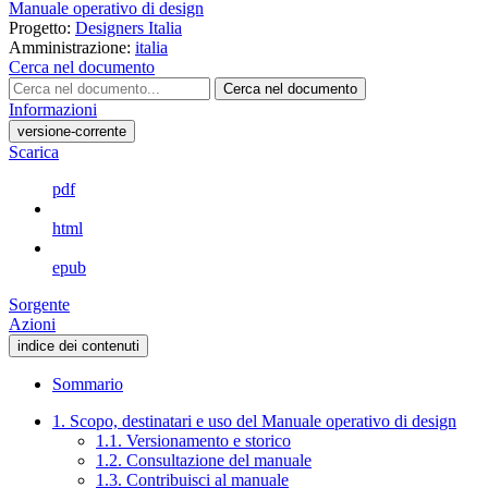
Manuale operativo di design
Progetto:
Designers Italia
Amministrazione:
italia
Cerca nel documento
Cerca nel documento
Informazioni
versione-corrente
Scarica
pdf
html
epub
Sorgente
Azioni
indice dei contenuti
Sommario
1. Scopo, destinatari e uso del Manuale operativo di design
1.1. Versionamento e storico
1.2. Consultazione del manuale
1.3. Contribuisci al manuale