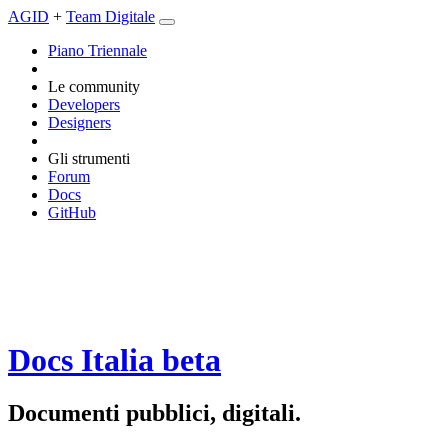
AGID
+
Team Digitale
Piano Triennale
Le community
Developers
Designers
Gli strumenti
Forum
Docs
GitHub
Docs Italia
beta
Documenti pubblici, digitali.