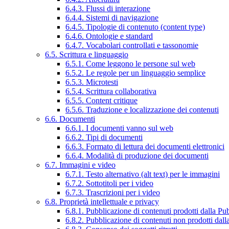
6.4.3. Flussi di interazione
6.4.4. Sistemi di navigazione
6.4.5. Tipologie di contenuto (content type)
6.4.6. Ontologie e standard
6.4.7. Vocabolari controllati e tassonomie
6.5. Scrittura e linguaggio
6.5.1. Come leggono le persone sul web
6.5.2. Le regole per un linguaggio semplice
6.5.3. Microtesti
6.5.4. Scrittura collaborativa
6.5.5. Content critique
6.5.6. Traduzione e localizzazione dei contenuti
6.6. Documenti
6.6.1. I documenti vanno sul web
6.6.2. Tipi di documenti
6.6.3. Formato di lettura dei documenti elettronici
6.6.4. Modalità di produzione dei documenti
6.7. Immagini e video
6.7.1. Testo alternativo (alt text) per le immagini
6.7.2. Sottotitoli per i video
6.7.3. Trascrizioni per i video
6.8. Proprietà intellettuale e privacy
6.8.1. Pubblicazione di contenuti prodotti dalla P
6.8.2. Pubblicazione di contenuti non prodotti dal