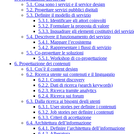
5.1. Cosa sono i servizi e il service design
5.2. Progettare servizi pubblici digitali
5.3. Definire il modello di servizio
5.3.1. Identificare gli attori coinvolti
5.3.2. Formulare la proposta di valore
5.3.3. Inquadrare gli elementi costitutivi del serviz
5.4. Descrivere il funzionamento del servizio
5.4.1. Mappare l’ecosistema
5.4.2. Rappresentare i flussi di servizio
5.5. Co-progettare le soluzioni
5.5.1. Workshop di co-progettazione
6. Progettazione dei contenuti
6.1. Cos’è il content design
6.2. Ricerca utente sui contenuti e il linguaggio
6.2.1. Content discovery
6.2.2. Dati di ricerca (search keywords)
6.2.3. Ricerca tramite analytics
6.2.4. Ricerca sui forum
6.3. Dalla ricerca ai bisogni degli utenti
6.3.1. User stories per definire i contenuti
6.3.2. Job stories per definire i contenuti
6.3.3. Criteri di accettazione
6.4. Architettura dell’informazione
6.4.1. Definire l’architettura dell’informazione
6.4.2. Alberatura