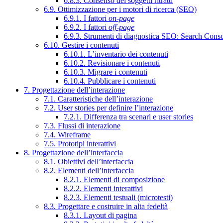
6.8.3. Consenso dei soggetti ritratti
6.9. Ottimizzazione per i motori di ricerca (SEO)
6.9.1. I fattori
on-page
6.9.2. I fattori
off-page
6.9.3. Strumenti di diagnostica SEO: Search Cons
6.10. Gestire i contenuti
6.10.1. L’inventario dei contenuti
6.10.2. Revisionare i contenuti
6.10.3. Migrare i contenuti
6.10.4. Pubblicare i contenuti
7. Progettazione dell’interazione
7.1. Caratteristiche dell’interazione
7.2. User stories per definire l’interazione
7.2.1. Differenza tra scenari e user stories
7.3. Flussi di interazione
7.4. Wireframe
7.5. Prototipi interattivi
8. Progettazione dell’interfaccia
8.1. Obiettivi dell’interfaccia
8.2. Elementi dell’interfaccia
8.2.1. Elementi di composizione
8.2.2. Elementi interattivi
8.2.3. Elementi testuali (microtesti)
8.3. Progettare e costruire in alta fedeltà
8.3.1. Layout di pagina