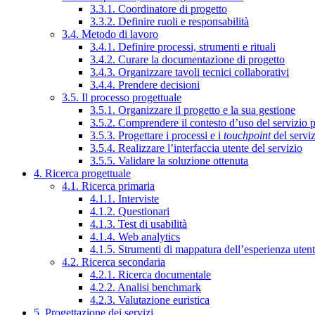
3.3.1. Coordinatore di progetto
3.3.2. Definire ruoli e responsabilità
3.4. Metodo di lavoro
3.4.1. Definire processi, strumenti e rituali
3.4.2. Curare la documentazione di progetto
3.4.3. Organizzare tavoli tecnici collaborativi
3.4.4. Prendere decisioni
3.5. Il processo progettuale
3.5.1. Organizzare il progetto e la sua gestione
3.5.2. Comprendere il contesto d’uso del servizio 
3.5.3. Progettare i processi e i
touchpoint
del servi
3.5.4. Realizzare l’interfaccia utente del servizio
3.5.5. Validare la soluzione ottenuta
4. Ricerca progettuale
4.1. Ricerca primaria
4.1.1. Interviste
4.1.2. Questionari
4.1.3. Test di usabilità
4.1.4. Web analytics
4.1.5. Strumenti di mappatura dell’esperienza uten
4.2. Ricerca secondaria
4.2.1. Ricerca documentale
4.2.2. Analisi benchmark
4.2.3. Valutazione euristica
5. Progettazione dei servizi