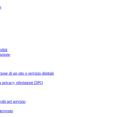
)
ilità
azione
ione di un sito o servizio digitale
va privacy, riferimenti DPO
olti nel servizio
ntervento