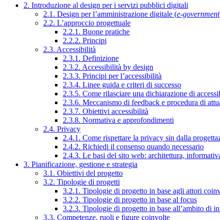
2. Introduzione al design per i servizi pubblici digitali
2.1. Design per l’amministrazione digitale (
e-government
2.2. L’approccio progettuale
2.2.1. Buone pratiche
2.2.2. Principi
2.3. Accessibilità
2.3.1. Definizione
2.3.2. Accessibilità by design
2.3.3. Principi per l’accessibilità
2.3.4. Linee guida e criteri di successo
2.3.5. Come rilasciare una dichiarazione di accessib
2.3.6. Meccanismo di feedback e procedura di attu
2.3.7. Obiettivi accessibilità
2.3.8. Normativa e approfondimenti
2.4. Privacy
2.4.1. Come rispettare la privacy sin dalla progettaz
2.4.2. Richiedi il consenso quando necessario
2.4.3. Le basi del sito web: architettura, informati
3. Pianificazione, gestione e strategia
3.1. Obiettivi del progetto
3.2. Tipologie di progetti
3.2.1. Tipologie di progetto in base agli attori coinv
3.2.2. Tipologie di progetto in base al focus
3.2.3. Tipologie di progetto in base all’ambito di i
3.3. Competenze, ruoli e figure coinvolte