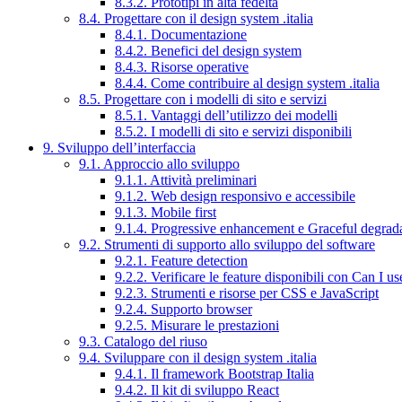
8.3.2. Prototipi in alta fedeltà
8.4. Progettare con il design system .italia
8.4.1. Documentazione
8.4.2. Benefici del design system
8.4.3. Risorse operative
8.4.4. Come contribuire al design system .italia
8.5. Progettare con i modelli di sito e servizi
8.5.1. Vantaggi dell’utilizzo dei modelli
8.5.2. I modelli di sito e servizi disponibili
9. Sviluppo dell’interfaccia
9.1. Approccio allo sviluppo
9.1.1. Attività preliminari
9.1.2. Web design responsivo e accessibile
9.1.3. Mobile first
9.1.4. Progressive enhancement e Graceful degrad
9.2. Strumenti di supporto allo sviluppo del software
9.2.1. Feature detection
9.2.2. Verificare le feature disponibili con Can I us
9.2.3. Strumenti e risorse per CSS e JavaScript
9.2.4. Supporto browser
9.2.5. Misurare le prestazioni
9.3. Catalogo del riuso
9.4. Sviluppare con il design system .italia
9.4.1. Il framework Bootstrap Italia
9.4.2. Il kit di sviluppo React