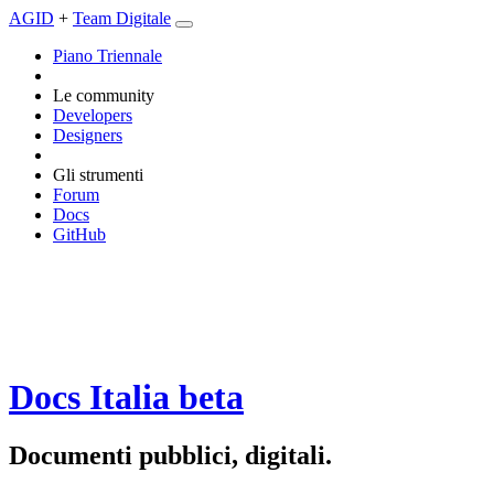
AGID
+
Team Digitale
Piano Triennale
Le community
Developers
Designers
Gli strumenti
Forum
Docs
GitHub
Docs Italia
beta
Documenti pubblici, digitali.