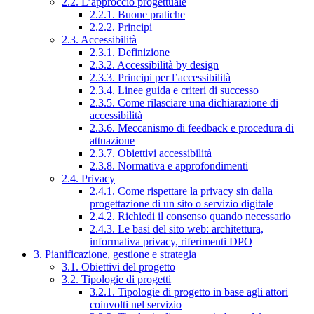
2.2. L’approccio progettuale
2.2.1. Buone pratiche
2.2.2. Principi
2.3. Accessibilità
2.3.1. Definizione
2.3.2. Accessibilità by design
2.3.3. Principi per l’accessibilità
2.3.4. Linee guida e criteri di successo
2.3.5. Come rilasciare una dichiarazione di
accessibilità
2.3.6. Meccanismo di feedback e procedura di
attuazione
2.3.7. Obiettivi accessibilità
2.3.8. Normativa e approfondimenti
2.4. Privacy
2.4.1. Come rispettare la privacy sin dalla
progettazione di un sito o servizio digitale
2.4.2. Richiedi il consenso quando necessario
2.4.3. Le basi del sito web: architettura,
informativa privacy, riferimenti DPO
3. Pianificazione, gestione e strategia
3.1. Obiettivi del progetto
3.2. Tipologie di progetti
3.2.1. Tipologie di progetto in base agli attori
coinvolti nel servizio