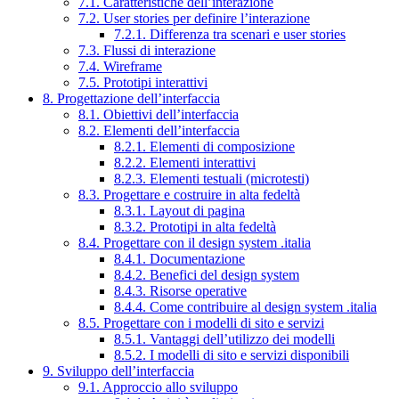
7.1. Caratteristiche dell’interazione
7.2. User stories per definire l’interazione
7.2.1. Differenza tra scenari e user stories
7.3. Flussi di interazione
7.4. Wireframe
7.5. Prototipi interattivi
8. Progettazione dell’interfaccia
8.1. Obiettivi dell’interfaccia
8.2. Elementi dell’interfaccia
8.2.1. Elementi di composizione
8.2.2. Elementi interattivi
8.2.3. Elementi testuali (microtesti)
8.3. Progettare e costruire in alta fedeltà
8.3.1. Layout di pagina
8.3.2. Prototipi in alta fedeltà
8.4. Progettare con il design system .italia
8.4.1. Documentazione
8.4.2. Benefici del design system
8.4.3. Risorse operative
8.4.4. Come contribuire al design system .italia
8.5. Progettare con i modelli di sito e servizi
8.5.1. Vantaggi dell’utilizzo dei modelli
8.5.2. I modelli di sito e servizi disponibili
9. Sviluppo dell’interfaccia
9.1. Approccio allo sviluppo