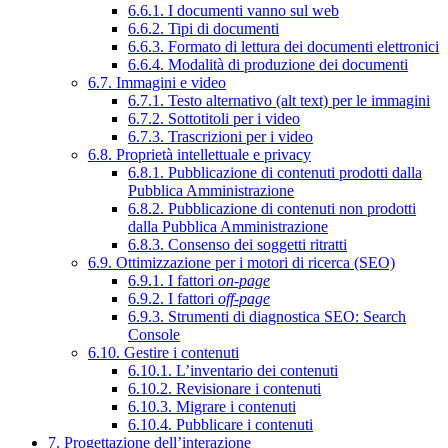
6.6.1. I documenti vanno sul web
6.6.2. Tipi di documenti
6.6.3. Formato di lettura dei documenti elettronici
6.6.4. Modalità di produzione dei documenti
6.7. Immagini e video
6.7.1. Testo alternativo (alt text) per le immagini
6.7.2. Sottotitoli per i video
6.7.3. Trascrizioni per i video
6.8. Proprietà intellettuale e privacy
6.8.1. Pubblicazione di contenuti prodotti dalla
Pubblica Amministrazione
6.8.2. Pubblicazione di contenuti non prodotti
dalla Pubblica Amministrazione
6.8.3. Consenso dei soggetti ritratti
6.9. Ottimizzazione per i motori di ricerca (SEO)
6.9.1. I fattori
on-page
6.9.2. I fattori
off-page
6.9.3. Strumenti di diagnostica SEO: Search
Console
6.10. Gestire i contenuti
6.10.1. L’inventario dei contenuti
6.10.2. Revisionare i contenuti
6.10.3. Migrare i contenuti
6.10.4. Pubblicare i contenuti
7. Progettazione dell’interazione