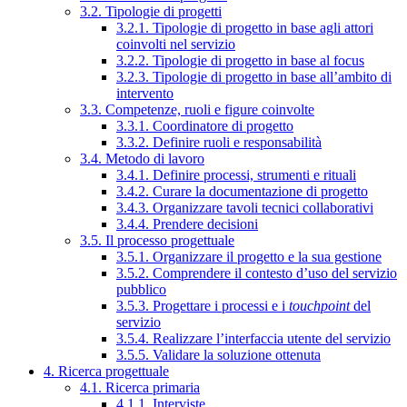
3.2. Tipologie di progetti
3.2.1. Tipologie di progetto in base agli attori
coinvolti nel servizio
3.2.2. Tipologie di progetto in base al focus
3.2.3. Tipologie di progetto in base all’ambito di
intervento
3.3. Competenze, ruoli e figure coinvolte
3.3.1. Coordinatore di progetto
3.3.2. Definire ruoli e responsabilità
3.4. Metodo di lavoro
3.4.1. Definire processi, strumenti e rituali
3.4.2. Curare la documentazione di progetto
3.4.3. Organizzare tavoli tecnici collaborativi
3.4.4. Prendere decisioni
3.5. Il processo progettuale
3.5.1. Organizzare il progetto e la sua gestione
3.5.2. Comprendere il contesto d’uso del servizio
pubblico
3.5.3. Progettare i processi e i
touchpoint
del
servizio
3.5.4. Realizzare l’interfaccia utente del servizio
3.5.5. Validare la soluzione ottenuta
4. Ricerca progettuale
4.1. Ricerca primaria
4.1.1. Interviste