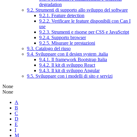
degradation
9.2. Strumenti di supporto allo sviluppo del software
9.2.1. Feature detection
9.2.2. Verificare le feature disponibili con Can I
use
9.2.3. Strumenti e risorse per CSS e JavaScript
9.2.4. Supporto browser
9.2.5. Misurare le prestazioni
9.3. Catalogo del riuso
9.4. Sviluppare con il design system .italia
9.4.1. Il framework Bootstrap Italia
9.4.2. Il kit di sviluppo React
9.4.3. Il kit di sviluppo Angular
9.5. Sviluppare con i modelli di sito e servizi
None
None
A
B
C
D
E
I
M