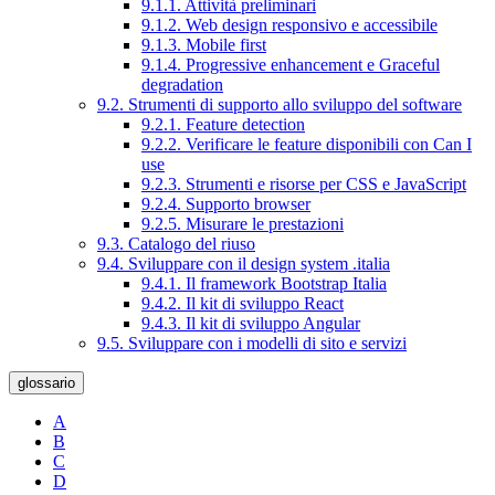
9.1.1. Attività preliminari
9.1.2. Web design responsivo e accessibile
9.1.3. Mobile first
9.1.4. Progressive enhancement e Graceful
degradation
9.2. Strumenti di supporto allo sviluppo del software
9.2.1. Feature detection
9.2.2. Verificare le feature disponibili con Can I
use
9.2.3. Strumenti e risorse per CSS e JavaScript
9.2.4. Supporto browser
9.2.5. Misurare le prestazioni
9.3. Catalogo del riuso
9.4. Sviluppare con il design system .italia
9.4.1. Il framework Bootstrap Italia
9.4.2. Il kit di sviluppo React
9.4.3. Il kit di sviluppo Angular
9.5. Sviluppare con i modelli di sito e servizi
glossario
A
B
C
D