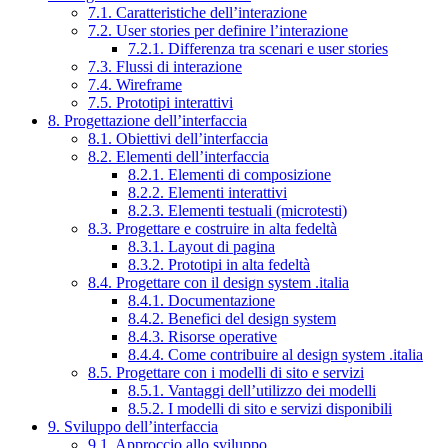
7.1. Caratteristiche dell’interazione
7.2. User stories per definire l’interazione
7.2.1. Differenza tra scenari e user stories
7.3. Flussi di interazione
7.4. Wireframe
7.5. Prototipi interattivi
8. Progettazione dell’interfaccia
8.1. Obiettivi dell’interfaccia
8.2. Elementi dell’interfaccia
8.2.1. Elementi di composizione
8.2.2. Elementi interattivi
8.2.3. Elementi testuali (microtesti)
8.3. Progettare e costruire in alta fedeltà
8.3.1. Layout di pagina
8.3.2. Prototipi in alta fedeltà
8.4. Progettare con il design system .italia
8.4.1. Documentazione
8.4.2. Benefici del design system
8.4.3. Risorse operative
8.4.4. Come contribuire al design system .italia
8.5. Progettare con i modelli di sito e servizi
8.5.1. Vantaggi dell’utilizzo dei modelli
8.5.2. I modelli di sito e servizi disponibili
9. Sviluppo dell’interfaccia
9.1. Approccio allo sviluppo