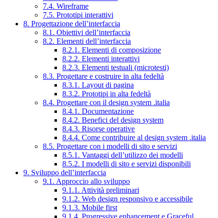
7.4. Wireframe
7.5. Prototipi interattivi
8. Progettazione dell’interfaccia
8.1. Obiettivi dell’interfaccia
8.2. Elementi dell’interfaccia
8.2.1. Elementi di composizione
8.2.2. Elementi interattivi
8.2.3. Elementi testuali (microtesti)
8.3. Progettare e costruire in alta fedeltà
8.3.1. Layout di pagina
8.3.2. Prototipi in alta fedeltà
8.4. Progettare con il design system .italia
8.4.1. Documentazione
8.4.2. Benefici del design system
8.4.3. Risorse operative
8.4.4. Come contribuire al design system .italia
8.5. Progettare con i modelli di sito e servizi
8.5.1. Vantaggi dell’utilizzo dei modelli
8.5.2. I modelli di sito e servizi disponibili
9. Sviluppo dell’interfaccia
9.1. Approccio allo sviluppo
9.1.1. Attività preliminari
9.1.2. Web design responsivo e accessibile
9.1.3. Mobile first
9.1.4. Progressive enhancement e Graceful