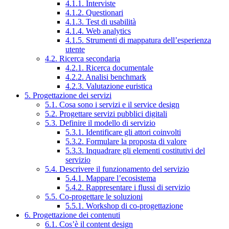
4.1.1. Interviste
4.1.2. Questionari
4.1.3. Test di usabilità
4.1.4. Web analytics
4.1.5. Strumenti di mappatura dell’esperienza
utente
4.2. Ricerca secondaria
4.2.1. Ricerca documentale
4.2.2. Analisi benchmark
4.2.3. Valutazione euristica
5. Progettazione dei servizi
5.1. Cosa sono i servizi e il service design
5.2. Progettare servizi pubblici digitali
5.3. Definire il modello di servizio
5.3.1. Identificare gli attori coinvolti
5.3.2. Formulare la proposta di valore
5.3.3. Inquadrare gli elementi costitutivi del
servizio
5.4. Descrivere il funzionamento del servizio
5.4.1. Mappare l’ecosistema
5.4.2. Rappresentare i flussi di servizio
5.5. Co-progettare le soluzioni
5.5.1. Workshop di co-progettazione
6. Progettazione dei contenuti
6.1. Cos’è il content design