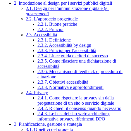
2. Introduzione al design per i servizi pubblici digitali
2.1. Design per l’amministrazione digitale (
e-
government
)
2.2. L’approccio progettuale
2.2.1. Buone pratiche
2.2.2. Principi
2.3. Accessibilità
2.3.1. Definizione
2.3.2. Accessibilità by design
2.3.3. Principi per l’accessibilità
2.3.4. Linee guida e criteri di successo
2.3.5. Come rilasciare una dichiarazione di
accessibilità
2.3.6. Meccanismo di feedback e procedura di
attuazione
2.3.7. Obiettivi accessibilità
2.3.8. Normativa e approfondimenti
2.4. Privacy
2.4.1. Come rispettare la privacy sin dalla
progettazione di un sito o servizio digitale
2.4.2. Richiedi il consenso quando necessario
2.4.3. Le basi del sito web: architettura,
informativa privacy, riferimenti DPO
3. Pianificazione, gestione e strategia
3.1. Obiettivi del progetto