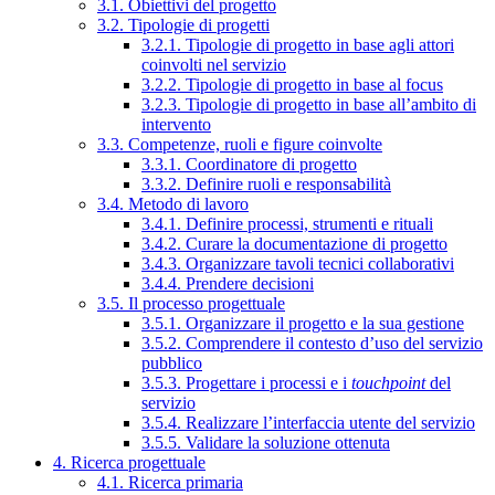
3.1. Obiettivi del progetto
3.2. Tipologie di progetti
3.2.1. Tipologie di progetto in base agli attori
coinvolti nel servizio
3.2.2. Tipologie di progetto in base al focus
3.2.3. Tipologie di progetto in base all’ambito di
intervento
3.3. Competenze, ruoli e figure coinvolte
3.3.1. Coordinatore di progetto
3.3.2. Definire ruoli e responsabilità
3.4. Metodo di lavoro
3.4.1. Definire processi, strumenti e rituali
3.4.2. Curare la documentazione di progetto
3.4.3. Organizzare tavoli tecnici collaborativi
3.4.4. Prendere decisioni
3.5. Il processo progettuale
3.5.1. Organizzare il progetto e la sua gestione
3.5.2. Comprendere il contesto d’uso del servizio
pubblico
3.5.3. Progettare i processi e i
touchpoint
del
servizio
3.5.4. Realizzare l’interfaccia utente del servizio
3.5.5. Validare la soluzione ottenuta
4. Ricerca progettuale
4.1. Ricerca primaria