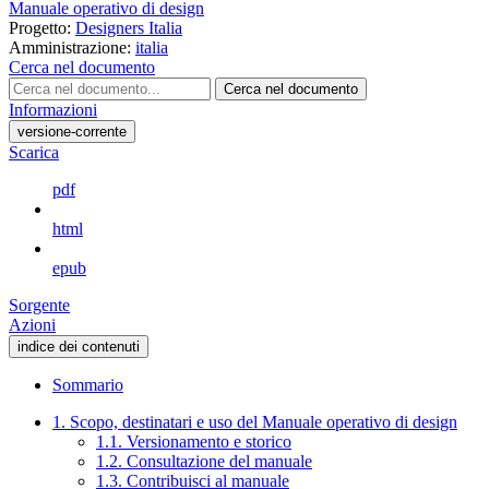
Manuale operativo di design
Progetto:
Designers Italia
Amministrazione:
italia
Cerca nel documento
Cerca nel documento
Informazioni
versione-corrente
Scarica
pdf
html
epub
Sorgente
Azioni
indice dei contenuti
Sommario
1. Scopo, destinatari e uso del Manuale operativo di design
1.1. Versionamento e storico
1.2. Consultazione del manuale
1.3. Contribuisci al manuale