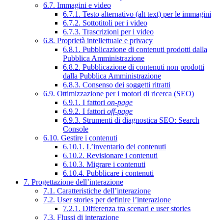
6.7. Immagini e video
6.7.1. Testo alternativo (alt text) per le immagini
6.7.2. Sottotitoli per i video
6.7.3. Trascrizioni per i video
6.8. Proprietà intellettuale e privacy
6.8.1. Pubblicazione di contenuti prodotti dalla
Pubblica Amministrazione
6.8.2. Pubblicazione di contenuti non prodotti
dalla Pubblica Amministrazione
6.8.3. Consenso dei soggetti ritratti
6.9. Ottimizzazione per i motori di ricerca (SEO)
6.9.1. I fattori
on-page
6.9.2. I fattori
off-page
6.9.3. Strumenti di diagnostica SEO: Search
Console
6.10. Gestire i contenuti
6.10.1. L’inventario dei contenuti
6.10.2. Revisionare i contenuti
6.10.3. Migrare i contenuti
6.10.4. Pubblicare i contenuti
7. Progettazione dell’interazione
7.1. Caratteristiche dell’interazione
7.2. User stories per definire l’interazione
7.2.1. Differenza tra scenari e user stories
7.3. Flussi di interazione