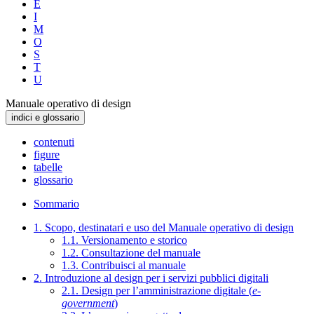
E
I
M
O
S
T
U
Manuale operativo di design
indici e glossario
contenuti
figure
tabelle
glossario
Sommario
1. Scopo, destinatari e uso del Manuale operativo di design
1.1. Versionamento e storico
1.2. Consultazione del manuale
1.3. Contribuisci al manuale
2. Introduzione al design per i servizi pubblici digitali
2.1. Design per l’amministrazione digitale (
e-
government
)