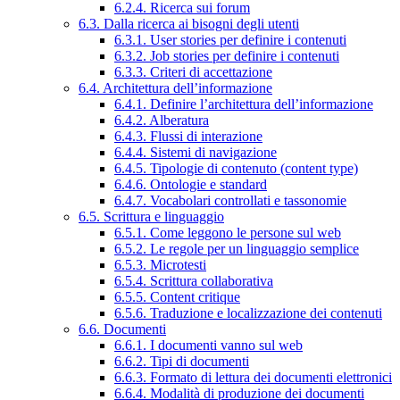
6.2.4. Ricerca sui forum
6.3. Dalla ricerca ai bisogni degli utenti
6.3.1. User stories per definire i contenuti
6.3.2. Job stories per definire i contenuti
6.3.3. Criteri di accettazione
6.4. Architettura dell’informazione
6.4.1. Definire l’architettura dell’informazione
6.4.2. Alberatura
6.4.3. Flussi di interazione
6.4.4. Sistemi di navigazione
6.4.5. Tipologie di contenuto (content type)
6.4.6. Ontologie e standard
6.4.7. Vocabolari controllati e tassonomie
6.5. Scrittura e linguaggio
6.5.1. Come leggono le persone sul web
6.5.2. Le regole per un linguaggio semplice
6.5.3. Microtesti
6.5.4. Scrittura collaborativa
6.5.5. Content critique
6.5.6. Traduzione e localizzazione dei contenuti
6.6. Documenti
6.6.1. I documenti vanno sul web
6.6.2. Tipi di documenti
6.6.3. Formato di lettura dei documenti elettronici
6.6.4. Modalità di produzione dei documenti