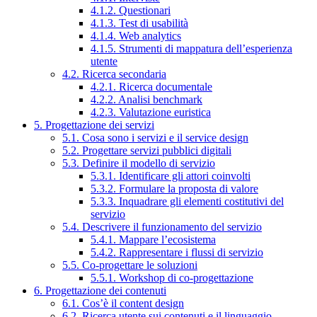
4.1.2. Questionari
4.1.3. Test di usabilità
4.1.4. Web analytics
4.1.5. Strumenti di mappatura dell’esperienza
utente
4.2. Ricerca secondaria
4.2.1. Ricerca documentale
4.2.2. Analisi benchmark
4.2.3. Valutazione euristica
5. Progettazione dei servizi
5.1. Cosa sono i servizi e il service design
5.2. Progettare servizi pubblici digitali
5.3. Definire il modello di servizio
5.3.1. Identificare gli attori coinvolti
5.3.2. Formulare la proposta di valore
5.3.3. Inquadrare gli elementi costitutivi del
servizio
5.4. Descrivere il funzionamento del servizio
5.4.1. Mappare l’ecosistema
5.4.2. Rappresentare i flussi di servizio
5.5. Co-progettare le soluzioni
5.5.1. Workshop di co-progettazione
6. Progettazione dei contenuti
6.1. Cos’è il content design
6.2. Ricerca utente sui contenuti e il linguaggio