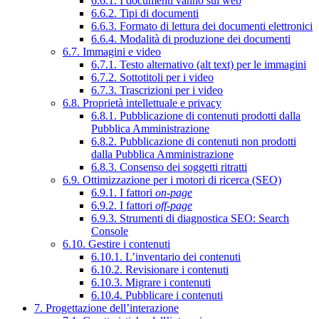
6.6.1. I documenti vanno sul web
6.6.2. Tipi di documenti
6.6.3. Formato di lettura dei documenti elettronici
6.6.4. Modalità di produzione dei documenti
6.7. Immagini e video
6.7.1. Testo alternativo (alt text) per le immagini
6.7.2. Sottotitoli per i video
6.7.3. Trascrizioni per i video
6.8. Proprietà intellettuale e privacy
6.8.1. Pubblicazione di contenuti prodotti dalla
Pubblica Amministrazione
6.8.2. Pubblicazione di contenuti non prodotti
dalla Pubblica Amministrazione
6.8.3. Consenso dei soggetti ritratti
6.9. Ottimizzazione per i motori di ricerca (SEO)
6.9.1. I fattori
on-page
6.9.2. I fattori
off-page
6.9.3. Strumenti di diagnostica SEO: Search
Console
6.10. Gestire i contenuti
6.10.1. L’inventario dei contenuti
6.10.2. Revisionare i contenuti
6.10.3. Migrare i contenuti
6.10.4. Pubblicare i contenuti
7. Progettazione dell’interazione