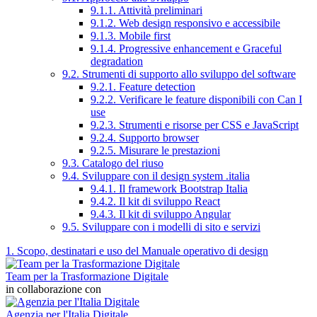
9.1.1. Attività preliminari
9.1.2. Web design responsivo e accessibile
9.1.3. Mobile first
9.1.4. Progressive enhancement e Graceful
degradation
9.2. Strumenti di supporto allo sviluppo del software
9.2.1. Feature detection
9.2.2. Verificare le feature disponibili con Can I
use
9.2.3. Strumenti e risorse per CSS e JavaScript
9.2.4. Supporto browser
9.2.5. Misurare le prestazioni
9.3. Catalogo del riuso
9.4. Sviluppare con il design system .italia
9.4.1. Il framework Bootstrap Italia
9.4.2. Il kit di sviluppo React
9.4.3. Il kit di sviluppo Angular
9.5. Sviluppare con i modelli di sito e servizi
1. Scopo, destinatari e uso del Manuale operativo di design
Team per la Trasformazione Digitale
in collaborazione con
Agenzia per l'Italia Digitale