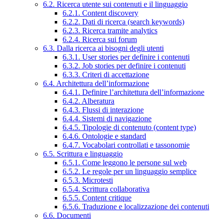
6.2. Ricerca utente sui contenuti e il linguaggio
6.2.1. Content discovery
6.2.2. Dati di ricerca (search keywords)
6.2.3. Ricerca tramite analytics
6.2.4. Ricerca sui forum
6.3. Dalla ricerca ai bisogni degli utenti
6.3.1. User stories per definire i contenuti
6.3.2. Job stories per definire i contenuti
6.3.3. Criteri di accettazione
6.4. Architettura dell’informazione
6.4.1. Definire l’architettura dell’informazione
6.4.2. Alberatura
6.4.3. Flussi di interazione
6.4.4. Sistemi di navigazione
6.4.5. Tipologie di contenuto (content type)
6.4.6. Ontologie e standard
6.4.7. Vocabolari controllati e tassonomie
6.5. Scrittura e linguaggio
6.5.1. Come leggono le persone sul web
6.5.2. Le regole per un linguaggio semplice
6.5.3. Microtesti
6.5.4. Scrittura collaborativa
6.5.5. Content critique
6.5.6. Traduzione e localizzazione dei contenuti
6.6. Documenti