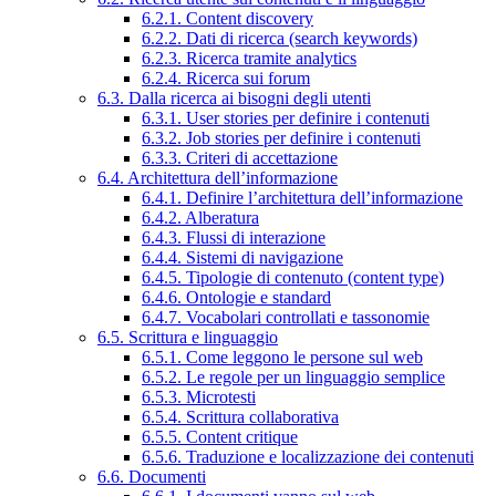
6.2.1. Content discovery
6.2.2. Dati di ricerca (search keywords)
6.2.3. Ricerca tramite analytics
6.2.4. Ricerca sui forum
6.3. Dalla ricerca ai bisogni degli utenti
6.3.1. User stories per definire i contenuti
6.3.2. Job stories per definire i contenuti
6.3.3. Criteri di accettazione
6.4. Architettura dell’informazione
6.4.1. Definire l’architettura dell’informazione
6.4.2. Alberatura
6.4.3. Flussi di interazione
6.4.4. Sistemi di navigazione
6.4.5. Tipologie di contenuto (content type)
6.4.6. Ontologie e standard
6.4.7. Vocabolari controllati e tassonomie
6.5. Scrittura e linguaggio
6.5.1. Come leggono le persone sul web
6.5.2. Le regole per un linguaggio semplice
6.5.3. Microtesti
6.5.4. Scrittura collaborativa
6.5.5. Content critique
6.5.6. Traduzione e localizzazione dei contenuti
6.6. Documenti