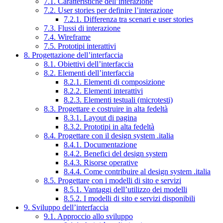
7.1. Caratteristiche dell’interazione
7.2. User stories per definire l’interazione
7.2.1. Differenza tra scenari e user stories
7.3. Flussi di interazione
7.4. Wireframe
7.5. Prototipi interattivi
8. Progettazione dell’interfaccia
8.1. Obiettivi dell’interfaccia
8.2. Elementi dell’interfaccia
8.2.1. Elementi di composizione
8.2.2. Elementi interattivi
8.2.3. Elementi testuali (microtesti)
8.3. Progettare e costruire in alta fedeltà
8.3.1. Layout di pagina
8.3.2. Prototipi in alta fedeltà
8.4. Progettare con il design system .italia
8.4.1. Documentazione
8.4.2. Benefici del design system
8.4.3. Risorse operative
8.4.4. Come contribuire al design system .italia
8.5. Progettare con i modelli di sito e servizi
8.5.1. Vantaggi dell’utilizzo dei modelli
8.5.2. I modelli di sito e servizi disponibili
9. Sviluppo dell’interfaccia
9.1. Approccio allo sviluppo