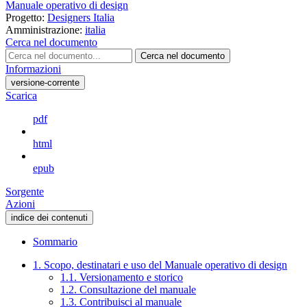
Manuale operativo di design
Progetto:
Designers Italia
Amministrazione:
italia
Cerca nel documento
Cerca nel documento
Informazioni
versione-corrente
Scarica
pdf
html
epub
Sorgente
Azioni
indice dei contenuti
Sommario
1. Scopo, destinatari e uso del Manuale operativo di design
1.1. Versionamento e storico
1.2. Consultazione del manuale
1.3. Contribuisci al manuale