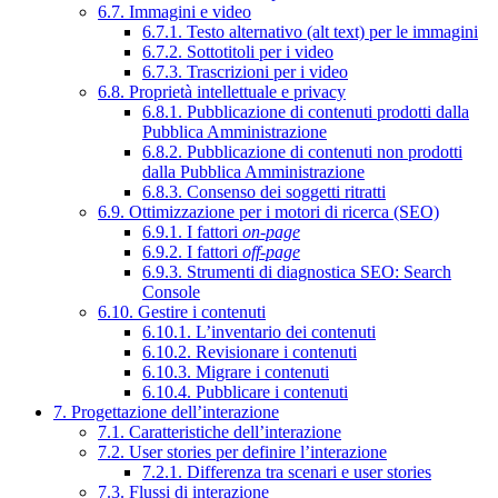
6.7. Immagini e video
6.7.1. Testo alternativo (alt text) per le immagini
6.7.2. Sottotitoli per i video
6.7.3. Trascrizioni per i video
6.8. Proprietà intellettuale e privacy
6.8.1. Pubblicazione di contenuti prodotti dalla
Pubblica Amministrazione
6.8.2. Pubblicazione di contenuti non prodotti
dalla Pubblica Amministrazione
6.8.3. Consenso dei soggetti ritratti
6.9. Ottimizzazione per i motori di ricerca (SEO)
6.9.1. I fattori
on-page
6.9.2. I fattori
off-page
6.9.3. Strumenti di diagnostica SEO: Search
Console
6.10. Gestire i contenuti
6.10.1. L’inventario dei contenuti
6.10.2. Revisionare i contenuti
6.10.3. Migrare i contenuti
6.10.4. Pubblicare i contenuti
7. Progettazione dell’interazione
7.1. Caratteristiche dell’interazione
7.2. User stories per definire l’interazione
7.2.1. Differenza tra scenari e user stories
7.3. Flussi di interazione