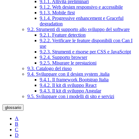
9.1.1. Attività preliminari
9.1.2. Web design responsivo e accessibile
9.1.3. Mobile first
9.1.4. Progressive enhancement e Graceful
degradation
9.2. Strumenti di supporto allo sviluppo del software
9.2.1. Feature detection
9.2.2. Verificare le feature disponibili con Can I
use
9.2.3. Strumenti e risorse per CSS e JavaScript
9.2.4. Supporto browser
9.2.5. Misurare le prestazioni
9.3. Catalogo del riuso
9.4. Sviluppare con il design system .italia
9.4.1. Il framework Bootstrap Italia
9.4.2. Il kit di sviluppo React
9.4.3. Il kit di sviluppo Angular
9.5. Sviluppare con i modelli di sito e servizi
glossario
A
B
C
D