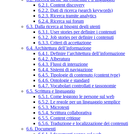
6.2.1. Content discovery
6.2.2. Dati di ricerca (search keywords)
6.2.3. Ricerca tramite analytics
6.2.4. Ricerca sui forum
6.3. Dalla ricerca ai bisogni degli utenti
6.3.1. User stories per definire i contenuti
6.3.2. Job stories per definire i contenuti
6.3.3. Criteri di accettazione
6.4. Architettura dell’informazione
6.4.1. Definire l’architettura dell’informazione
6.4.2. Alberatura
6.4.3. Flussi di interazione
6.4.4. Sistemi di navigazione
6.4.5. Tipologie di contenuto (content type)
6.4.6. Ontologie e standard
6.4.7. Vocabolari controllati e tassonomie
6.5. Scrittura e linguaggio
6.5.1. Come leggono le persone sul web
6.5.2. Le regole per un linguaggio semplice
6.5.3. Microtesti
6.5.4. Scrittura collaborativa
6.5.5. Content critique
6.5.6. Traduzione e localizzazione dei contenuti
6.6. Documenti