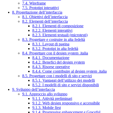
7.4. Wireframe
7.5. Prototipi interattivi
8. Progettazione dell’interfaccia
8.1. Obiettivi dell’interfaccia
8.2. Elementi dell’interfaccia
8.2.1. Elementi di composizione
8.2.2. Elementi interattivi
8.2.3. Elementi testuali (microtesti)
8.3. Progettare e costruire in alta fedeltà
8.3.1. Layout di pagina
8.3.2. Prototipi in alta fedeltà
8.4. Progettare con il design system .italia
8.4.1. Documentazione
8.4.2. Benefici del design system
8.4.3. Risorse operative
8.4.4. Come contribuire al design system .italia
8.5. Progettare con i modelli di sito e servizi
8.5.1. Vantaggi dell’utilizzo dei modelli
8.5.2. I modelli di sito e servizi disponibili
9. Sviluppo dell’interfaccia
9.1. Approccio allo sviluppo
9.1.1. Attività preliminari
9.1.2. Web design responsivo e accessibile
9.1.3. Mobile first
9.1.4. Progressive enhancement e Graceful