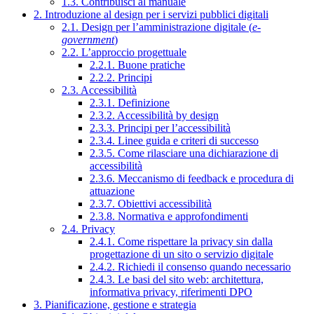
1.3. Contribuisci al manuale
2. Introduzione al design per i servizi pubblici digitali
2.1. Design per l’amministrazione digitale (
e-
government
)
2.2. L’approccio progettuale
2.2.1. Buone pratiche
2.2.2. Principi
2.3. Accessibilità
2.3.1. Definizione
2.3.2. Accessibilità by design
2.3.3. Principi per l’accessibilità
2.3.4. Linee guida e criteri di successo
2.3.5. Come rilasciare una dichiarazione di
accessibilità
2.3.6. Meccanismo di feedback e procedura di
attuazione
2.3.7. Obiettivi accessibilità
2.3.8. Normativa e approfondimenti
2.4. Privacy
2.4.1. Come rispettare la privacy sin dalla
progettazione di un sito o servizio digitale
2.4.2. Richiedi il consenso quando necessario
2.4.3. Le basi del sito web: architettura,
informativa privacy, riferimenti DPO
3. Pianificazione, gestione e strategia