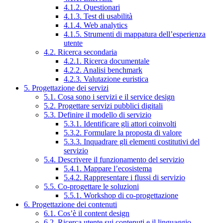
4.1.2. Questionari
4.1.3. Test di usabilità
4.1.4. Web analytics
4.1.5. Strumenti di mappatura dell’esperienza
utente
4.2. Ricerca secondaria
4.2.1. Ricerca documentale
4.2.2. Analisi benchmark
4.2.3. Valutazione euristica
5. Progettazione dei servizi
5.1. Cosa sono i servizi e il service design
5.2. Progettare servizi pubblici digitali
5.3. Definire il modello di servizio
5.3.1. Identificare gli attori coinvolti
5.3.2. Formulare la proposta di valore
5.3.3. Inquadrare gli elementi costitutivi del
servizio
5.4. Descrivere il funzionamento del servizio
5.4.1. Mappare l’ecosistema
5.4.2. Rappresentare i flussi di servizio
5.5. Co-progettare le soluzioni
5.5.1. Workshop di co-progettazione
6. Progettazione dei contenuti
6.1. Cos’è il content design
6.2. Ricerca utente sui contenuti e il linguaggio