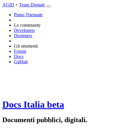
AGID
+
Team Digitale
Piano Triennale
Le community
Developers
Designers
Gli strumenti
Forum
Docs
GitHub
Docs Italia
beta
Documenti pubblici, digitali.