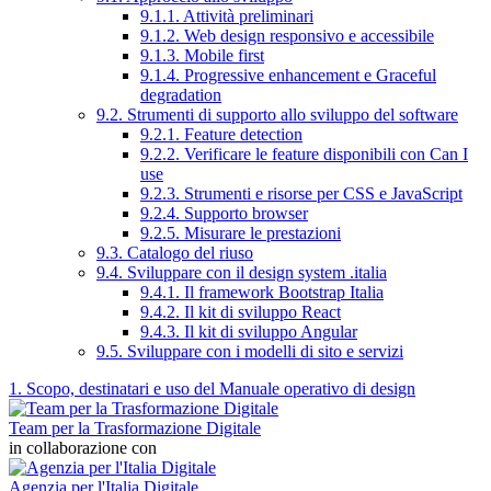
9.1.1. Attività preliminari
9.1.2. Web design responsivo e accessibile
9.1.3. Mobile first
9.1.4. Progressive enhancement e Graceful
degradation
9.2. Strumenti di supporto allo sviluppo del software
9.2.1. Feature detection
9.2.2. Verificare le feature disponibili con Can I
use
9.2.3. Strumenti e risorse per CSS e JavaScript
9.2.4. Supporto browser
9.2.5. Misurare le prestazioni
9.3. Catalogo del riuso
9.4. Sviluppare con il design system .italia
9.4.1. Il framework Bootstrap Italia
9.4.2. Il kit di sviluppo React
9.4.3. Il kit di sviluppo Angular
9.5. Sviluppare con i modelli di sito e servizi
1. Scopo, destinatari e uso del Manuale operativo di design
Team per la Trasformazione Digitale
in collaborazione con
Agenzia per l'Italia Digitale