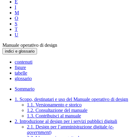
E
I
M
O
S
T
U
Manuale operativo di design
indici e glossario
contenuti
figure
tabelle
glossario
Sommario
1. Scopo, destinatari e uso del Manuale operativo di design
1.1. Versionamento e storico
1.2. Consultazione del manuale
1.3. Contribuisci al manuale
2. Introduzione al design per i servizi pubblici digitali
2.1. Design per l’amministrazione digitale (
e-
government
)