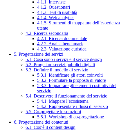
4.1.1. Interviste
4.1.2. Questionari
4.1.3. Test di usabilità
4.1.4. Web analytics
4.1.5. Strumenti di mappatura dell’esperienza
utente
4.2. Ricerca secondaria
4.2.1. Ricerca documentale
4.2.2. Analisi benchmark
4.2.3. Valutazione euristica
5. Progettazione dei servizi
5.1. Cosa sono i servizi e il service design
5.2. Progettare servizi pubblici digitali
5.3. Definire il modello di servizio
5.3.1. Identificare gli attori coinvolti
5.3.2. Formulare la proposta di valore
5.3.3. Inquadrare gli elementi costitutivi del
servizio
5.4. Descrivere il funzionamento del servizio
5.4.1. Mappare l’ecosistema
5.4.2. Rappresentare i flussi di servizio
5.5. Co-progettare le soluzioni
5.5.1. Workshop di co-progettazione
6. Progettazione dei contenuti
6.1. Cos’è il content design