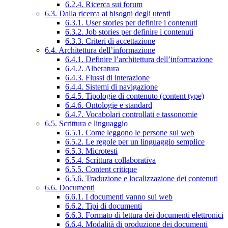
6.2.4. Ricerca sui forum
6.3. Dalla ricerca ai bisogni degli utenti
6.3.1. User stories per definire i contenuti
6.3.2. Job stories per definire i contenuti
6.3.3. Criteri di accettazione
6.4. Architettura dell’informazione
6.4.1. Definire l’architettura dell’informazione
6.4.2. Alberatura
6.4.3. Flussi di interazione
6.4.4. Sistemi di navigazione
6.4.5. Tipologie di contenuto (content type)
6.4.6. Ontologie e standard
6.4.7. Vocabolari controllati e tassonomie
6.5. Scrittura e linguaggio
6.5.1. Come leggono le persone sul web
6.5.2. Le regole per un linguaggio semplice
6.5.3. Microtesti
6.5.4. Scrittura collaborativa
6.5.5. Content critique
6.5.6. Traduzione e localizzazione dei contenuti
6.6. Documenti
6.6.1. I documenti vanno sul web
6.6.2. Tipi di documenti
6.6.3. Formato di lettura dei documenti elettronici
6.6.4. Modalità di produzione dei documenti