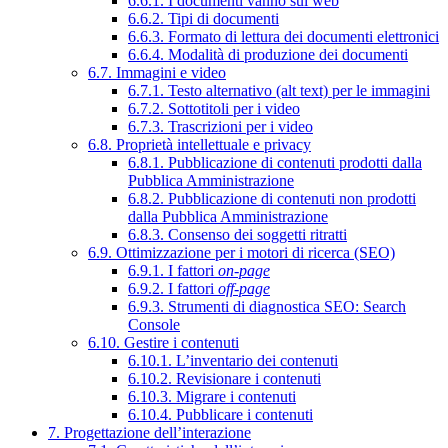
6.6.1. I documenti vanno sul web
6.6.2. Tipi di documenti
6.6.3. Formato di lettura dei documenti elettronici
6.6.4. Modalità di produzione dei documenti
6.7. Immagini e video
6.7.1. Testo alternativo (alt text) per le immagini
6.7.2. Sottotitoli per i video
6.7.3. Trascrizioni per i video
6.8. Proprietà intellettuale e privacy
6.8.1. Pubblicazione di contenuti prodotti dalla
Pubblica Amministrazione
6.8.2. Pubblicazione di contenuti non prodotti
dalla Pubblica Amministrazione
6.8.3. Consenso dei soggetti ritratti
6.9. Ottimizzazione per i motori di ricerca (SEO)
6.9.1. I fattori
on-page
6.9.2. I fattori
off-page
6.9.3. Strumenti di diagnostica SEO: Search
Console
6.10. Gestire i contenuti
6.10.1. L’inventario dei contenuti
6.10.2. Revisionare i contenuti
6.10.3. Migrare i contenuti
6.10.4. Pubblicare i contenuti
7. Progettazione dell’interazione