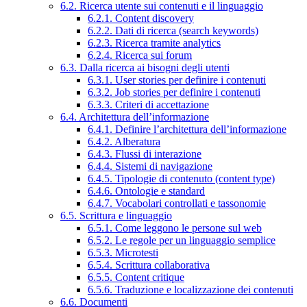
6.2. Ricerca utente sui contenuti e il linguaggio
6.2.1. Content discovery
6.2.2. Dati di ricerca (search keywords)
6.2.3. Ricerca tramite analytics
6.2.4. Ricerca sui forum
6.3. Dalla ricerca ai bisogni degli utenti
6.3.1. User stories per definire i contenuti
6.3.2. Job stories per definire i contenuti
6.3.3. Criteri di accettazione
6.4. Architettura dell’informazione
6.4.1. Definire l’architettura dell’informazione
6.4.2. Alberatura
6.4.3. Flussi di interazione
6.4.4. Sistemi di navigazione
6.4.5. Tipologie di contenuto (content type)
6.4.6. Ontologie e standard
6.4.7. Vocabolari controllati e tassonomie
6.5. Scrittura e linguaggio
6.5.1. Come leggono le persone sul web
6.5.2. Le regole per un linguaggio semplice
6.5.3. Microtesti
6.5.4. Scrittura collaborativa
6.5.5. Content critique
6.5.6. Traduzione e localizzazione dei contenuti
6.6. Documenti