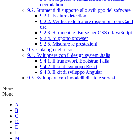
degradation
9.2. Strumenti di supporto allo sviluppo del software
9.2.1. Feature detection
9.2.2. Verificare le feature disponibili con Can I
use
9.2.3. Strumenti e risorse per CSS e JavaScript
9.2.4. Supporto browser
9.2.5. Misurare le prestazioni
9.3. Catalogo del riuso
9.4. Sviluppare con il design system .italia
9.4.1. Il framework Bootstrap Italia
9.4.2. Il kit di sviluppo React
9.4.3. Il kit di sviluppo Angular
9.5. Sviluppare con i modelli di sito e servizi
None
None
A
B
C
D
E
I
M