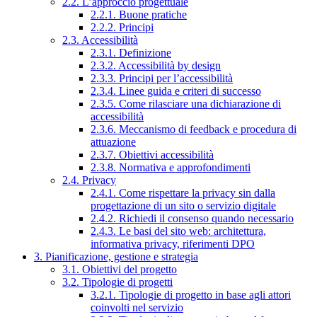
2.2. L’approccio progettuale
2.2.1. Buone pratiche
2.2.2. Principi
2.3. Accessibilità
2.3.1. Definizione
2.3.2. Accessibilità by design
2.3.3. Principi per l’accessibilità
2.3.4. Linee guida e criteri di successo
2.3.5. Come rilasciare una dichiarazione di
accessibilità
2.3.6. Meccanismo di feedback e procedura di
attuazione
2.3.7. Obiettivi accessibilità
2.3.8. Normativa e approfondimenti
2.4. Privacy
2.4.1. Come rispettare la privacy sin dalla
progettazione di un sito o servizio digitale
2.4.2. Richiedi il consenso quando necessario
2.4.3. Le basi del sito web: architettura,
informativa privacy, riferimenti DPO
3. Pianificazione, gestione e strategia
3.1. Obiettivi del progetto
3.2. Tipologie di progetti
3.2.1. Tipologie di progetto in base agli attori
coinvolti nel servizio