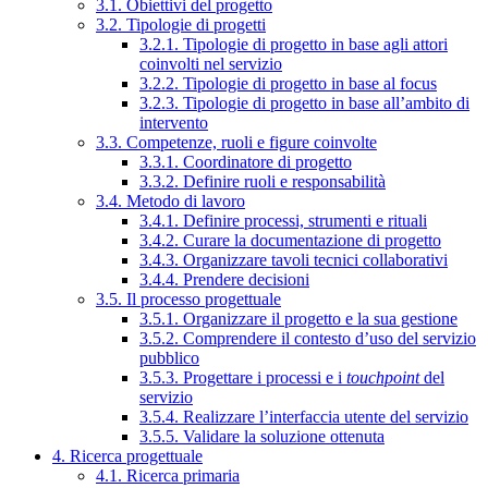
3.1. Obiettivi del progetto
3.2. Tipologie di progetti
3.2.1. Tipologie di progetto in base agli attori
coinvolti nel servizio
3.2.2. Tipologie di progetto in base al focus
3.2.3. Tipologie di progetto in base all’ambito di
intervento
3.3. Competenze, ruoli e figure coinvolte
3.3.1. Coordinatore di progetto
3.3.2. Definire ruoli e responsabilità
3.4. Metodo di lavoro
3.4.1. Definire processi, strumenti e rituali
3.4.2. Curare la documentazione di progetto
3.4.3. Organizzare tavoli tecnici collaborativi
3.4.4. Prendere decisioni
3.5. Il processo progettuale
3.5.1. Organizzare il progetto e la sua gestione
3.5.2. Comprendere il contesto d’uso del servizio
pubblico
3.5.3. Progettare i processi e i
touchpoint
del
servizio
3.5.4. Realizzare l’interfaccia utente del servizio
3.5.5. Validare la soluzione ottenuta
4. Ricerca progettuale
4.1. Ricerca primaria