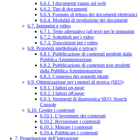
6.6.1. I documenti vanno sul web
6.6.2. Tipi di documenti
6.6.3. Formato di lettura dei documenti elettronici
6.6.4. Modalità di produzione dei documenti
6.7. Immagini e video
6.7.1. Testo alternativo (alt text) per le immagini
6.7.2. Sottotitoli per i video
6.7.3. Trascrizioni per i video
6.8. Proprietà intellettuale e privacy
6.8.1. Pubblicazione di contenuti prodotti dalla
Pubblica Amministrazione
6.8.2. Pubblicazione di contenuti non prodotti
dalla Pubblica Amministrazione
6.8.3. Consenso dei soggetti ritratti
6.9. Ottimizzazione per i motori di ricerca (SEO)
6.9.1. I fattori
on-page
6.9.2. I fattori
off-page
6.9.3. Strumenti di diagnostica SEO: Search
Console
6.10. Gestire i contenuti
6.10.1. L’inventario dei contenuti
6.10.2. Revisionare i contenuti
6.10.3. Migrare i contenuti
6.10.4. Pubblicare i contenuti
7. Progettazione dell’interazione