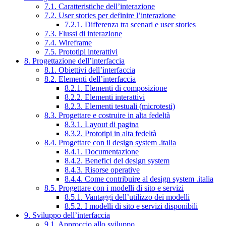
7.1. Caratteristiche dell’interazione
7.2. User stories per definire l’interazione
7.2.1. Differenza tra scenari e user stories
7.3. Flussi di interazione
7.4. Wireframe
7.5. Prototipi interattivi
8. Progettazione dell’interfaccia
8.1. Obiettivi dell’interfaccia
8.2. Elementi dell’interfaccia
8.2.1. Elementi di composizione
8.2.2. Elementi interattivi
8.2.3. Elementi testuali (microtesti)
8.3. Progettare e costruire in alta fedeltà
8.3.1. Layout di pagina
8.3.2. Prototipi in alta fedeltà
8.4. Progettare con il design system .italia
8.4.1. Documentazione
8.4.2. Benefici del design system
8.4.3. Risorse operative
8.4.4. Come contribuire al design system .italia
8.5. Progettare con i modelli di sito e servizi
8.5.1. Vantaggi dell’utilizzo dei modelli
8.5.2. I modelli di sito e servizi disponibili
9. Sviluppo dell’interfaccia
9.1. Approccio allo sviluppo