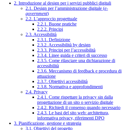
2. Introduzione al design per i servizi pubblici digitali
2.1. Design per l’amministrazione digitale (
e-
government
)
2.2. L’approccio progettuale
2.2.1. Buone pratiche
2.2.2. Principi
2.3. Accessibilità
2.3.1. Definizione
2.3.2. Accessibilità by design
2.3.3. Principi per l’accessibilità
2.3.4. Linee guida e criteri di successo
2.3.5. Come rilasciare una dichiarazione di
accessibilità
2.3.6. Meccanismo di feedback e procedura di
attuazione
2.3.7. Obiettivi accessibilità
2.3.8. Normativa e approfondimenti
2.4. Privacy
2.4.1. Come rispettare la privacy sin dalla
progettazione di un sito o servizio digitale
2.4.2. Richiedi il consenso quando necessario
2.4.3. Le basi del sito web: architettura,
informativa privacy, riferimenti DPO
3. Pianificazione, gestione e strategia
3.1. Obiettivi del progetto