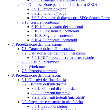
6.8.3. Consenso dei soggetti ritratti
6.9. Ottimizzazione per i motori di ricerca (SEO)
6.9.1. I fattori
on-page
6.9.2. I fattori
off-page
6.9.3. Strumenti di diagnostica SEO: Search Cons
6.10. Gestire i contenuti
6.10.1. L’inventario dei contenuti
6.10.2. Revisionare i contenuti
6.10.3. Migrare i contenuti
6.10.4. Pubblicare i contenuti
7. Progettazione dell’interazione
7.1. Caratteristiche dell’interazione
7.2. User stories per definire l’interazione
7.2.1. Differenza tra scenari e user stories
7.3. Flussi di interazione
7.4. Wireframe
7.5. Prototipi interattivi
8. Progettazione dell’interfaccia
8.1. Obiettivi dell’interfaccia
8.2. Elementi dell’interfaccia
8.2.1. Elementi di composizione
8.2.2. Elementi interattivi
8.2.3. Elementi testuali (microtesti)
8.3. Progettare e costruire in alta fedeltà
8.3.1. Layout di pagina