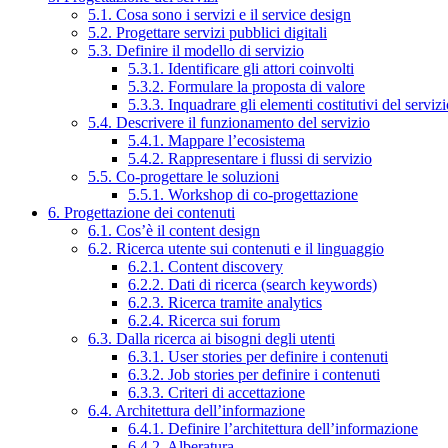
5.1. Cosa sono i servizi e il service design
5.2. Progettare servizi pubblici digitali
5.3. Definire il modello di servizio
5.3.1. Identificare gli attori coinvolti
5.3.2. Formulare la proposta di valore
5.3.3. Inquadrare gli elementi costitutivi del serviz
5.4. Descrivere il funzionamento del servizio
5.4.1. Mappare l’ecosistema
5.4.2. Rappresentare i flussi di servizio
5.5. Co-progettare le soluzioni
5.5.1. Workshop di co-progettazione
6. Progettazione dei contenuti
6.1. Cos’è il content design
6.2. Ricerca utente sui contenuti e il linguaggio
6.2.1. Content discovery
6.2.2. Dati di ricerca (search keywords)
6.2.3. Ricerca tramite analytics
6.2.4. Ricerca sui forum
6.3. Dalla ricerca ai bisogni degli utenti
6.3.1. User stories per definire i contenuti
6.3.2. Job stories per definire i contenuti
6.3.3. Criteri di accettazione
6.4. Architettura dell’informazione
6.4.1. Definire l’architettura dell’informazione
6.4.2. Alberatura