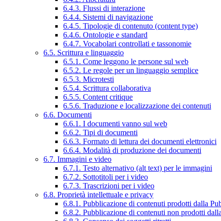
6.4.3. Flussi di interazione
6.4.4. Sistemi di navigazione
6.4.5. Tipologie di contenuto (content type)
6.4.6. Ontologie e standard
6.4.7. Vocabolari controllati e tassonomie
6.5. Scrittura e linguaggio
6.5.1. Come leggono le persone sul web
6.5.2. Le regole per un linguaggio semplice
6.5.3. Microtesti
6.5.4. Scrittura collaborativa
6.5.5. Content critique
6.5.6. Traduzione e localizzazione dei contenuti
6.6. Documenti
6.6.1. I documenti vanno sul web
6.6.2. Tipi di documenti
6.6.3. Formato di lettura dei documenti elettronici
6.6.4. Modalità di produzione dei documenti
6.7. Immagini e video
6.7.1. Testo alternativo (alt text) per le immagini
6.7.2. Sottotitoli per i video
6.7.3. Trascrizioni per i video
6.8. Proprietà intellettuale e privacy
6.8.1. Pubblicazione di contenuti prodotti dalla P
6.8.2. Pubblicazione di contenuti non prodotti dal