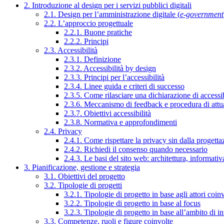
2. Introduzione al design per i servizi pubblici digitali
2.1. Design per l’amministrazione digitale (
e-government
2.2. L’approccio progettuale
2.2.1. Buone pratiche
2.2.2. Principi
2.3. Accessibilità
2.3.1. Definizione
2.3.2. Accessibilità by design
2.3.3. Principi per l’accessibilità
2.3.4. Linee guida e criteri di successo
2.3.5. Come rilasciare una dichiarazione di accessib
2.3.6. Meccanismo di feedback e procedura di attu
2.3.7. Obiettivi accessibilità
2.3.8. Normativa e approfondimenti
2.4. Privacy
2.4.1. Come rispettare la privacy sin dalla progettaz
2.4.2. Richiedi il consenso quando necessario
2.4.3. Le basi del sito web: architettura, informati
3. Pianificazione, gestione e strategia
3.1. Obiettivi del progetto
3.2. Tipologie di progetti
3.2.1. Tipologie di progetto in base agli attori coinv
3.2.2. Tipologie di progetto in base al focus
3.2.3. Tipologie di progetto in base all’ambito di i
3.3. Competenze, ruoli e figure coinvolte