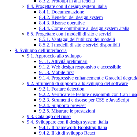
8.3.2. Prototipi in alta fedeltà
8.4. Progettare con il design system .italia
8.4.1. Documentazione
8.4.2. Benefici del design system
8.4.3. Risorse operative
8.4.4. Come contribuire al design system .italia
8.5. Progettare con i modelli di sito e servizi
8.5.1. Vantaggi dell’utilizzo dei modelli
8.5.2. I modelli di sito e servizi disponibili
9. Sviluppo dell’interfaccia
9.1. Approccio allo sviluppo
9.1.1. Attività preliminari
9.1.2. Web design responsivo e accessibile
9.1.3. Mobile first
9.1.4. Progressive enhancement e Graceful degrad
9.2. Strumenti di supporto allo sviluppo del software
9.2.1. Feature detection
9.2.2. Verificare le feature disponibili con Can I us
9.2.3. Strumenti e risorse per CSS e JavaScript
9.2.4. Supporto browser
9.2.5. Misurare le prestazioni
9.3. Catalogo del riuso
9.4. Sviluppare con il design system .italia
9.4.1. Il framework Bootstrap Italia
9.4.2. Il kit di sviluppo React