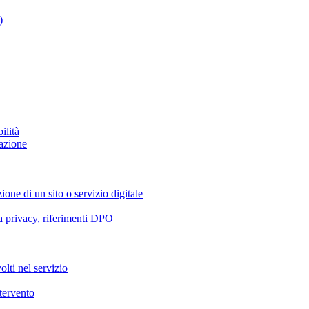
)
ilità
azione
ione di un sito o servizio digitale
va privacy, riferimenti DPO
olti nel servizio
ntervento