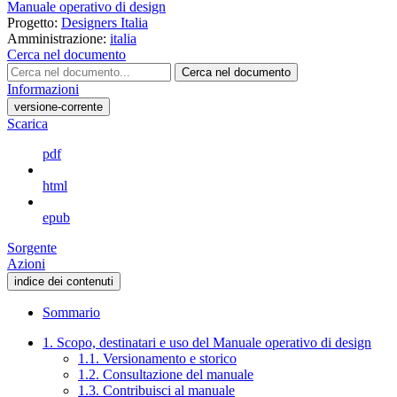
Manuale operativo di design
Progetto:
Designers Italia
Amministrazione:
italia
Cerca nel documento
Cerca nel documento
Informazioni
versione-corrente
Scarica
pdf
html
epub
Sorgente
Azioni
indice dei contenuti
Sommario
1. Scopo, destinatari e uso del Manuale operativo di design
1.1. Versionamento e storico
1.2. Consultazione del manuale
1.3. Contribuisci al manuale