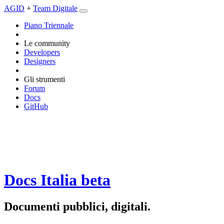
AGID
+
Team Digitale
Piano Triennale
Le community
Developers
Designers
Gli strumenti
Forum
Docs
GitHub
Docs Italia
beta
Documenti pubblici, digitali.