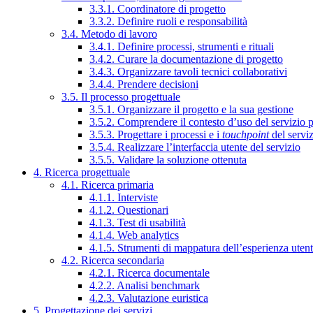
3.3.1. Coordinatore di progetto
3.3.2. Definire ruoli e responsabilità
3.4. Metodo di lavoro
3.4.1. Definire processi, strumenti e rituali
3.4.2. Curare la documentazione di progetto
3.4.3. Organizzare tavoli tecnici collaborativi
3.4.4. Prendere decisioni
3.5. Il processo progettuale
3.5.1. Organizzare il progetto e la sua gestione
3.5.2. Comprendere il contesto d’uso del servizio 
3.5.3. Progettare i processi e i
touchpoint
del servi
3.5.4. Realizzare l’interfaccia utente del servizio
3.5.5. Validare la soluzione ottenuta
4. Ricerca progettuale
4.1. Ricerca primaria
4.1.1. Interviste
4.1.2. Questionari
4.1.3. Test di usabilità
4.1.4. Web analytics
4.1.5. Strumenti di mappatura dell’esperienza uten
4.2. Ricerca secondaria
4.2.1. Ricerca documentale
4.2.2. Analisi benchmark
4.2.3. Valutazione euristica
5. Progettazione dei servizi