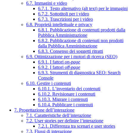
6.7. Immagini e video
6.7.1. Testo alternativo (alt text) per le immagini
6.7.2. Sottotitoli per i video
6.7.3. Trascrizioni per i video
6.8. Proprietà intellettuale e privacy
6.8.1. Pubblicazione di contenuti prodotti dalla
Pubblica Amministrazione
6.8.2. Pubblicazione di contenuti non prodotti
dalla Pubblica Amministrazione
6.8.3. Consenso dei soggetti ritratti
6.9. Ottimizzazione per i motori di ricerca (SEO)
6.9.1. I fattori
on-page
6.9.2. I fattori
off-page
6.9.3. Strumenti di diagnostica SEO: Search
Console
6.10. Gestire i contenuti
6.10.1. L’inventario dei contenuti
6.10.2. Revisionare i contenuti
6.10.3. Migrare i contenuti
6.10.4. Pubblicare i contenuti
7. Progettazione dell’interazione
7.1. Caratteristiche dell’interazione
7.2. User stories per definire l’interazione
7.2.1. Differenza tra scenari e user stories
7.3. Flussi di interazione