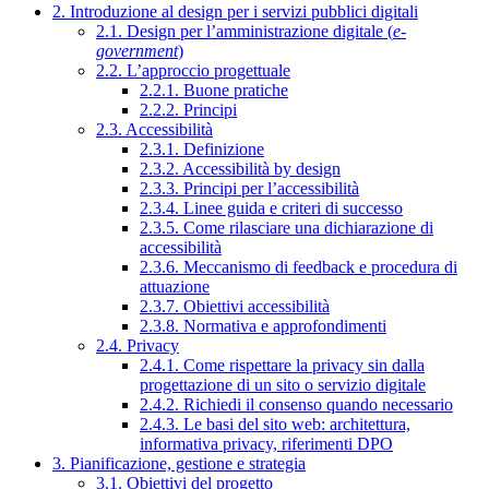
2. Introduzione al design per i servizi pubblici digitali
2.1. Design per l’amministrazione digitale (
e-
government
)
2.2. L’approccio progettuale
2.2.1. Buone pratiche
2.2.2. Principi
2.3. Accessibilità
2.3.1. Definizione
2.3.2. Accessibilità by design
2.3.3. Principi per l’accessibilità
2.3.4. Linee guida e criteri di successo
2.3.5. Come rilasciare una dichiarazione di
accessibilità
2.3.6. Meccanismo di feedback e procedura di
attuazione
2.3.7. Obiettivi accessibilità
2.3.8. Normativa e approfondimenti
2.4. Privacy
2.4.1. Come rispettare la privacy sin dalla
progettazione di un sito o servizio digitale
2.4.2. Richiedi il consenso quando necessario
2.4.3. Le basi del sito web: architettura,
informativa privacy, riferimenti DPO
3. Pianificazione, gestione e strategia
3.1. Obiettivi del progetto