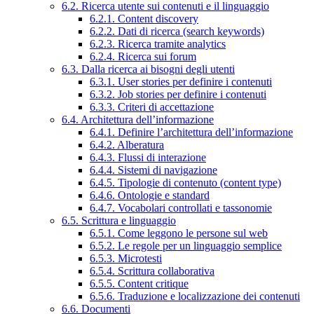
6.2. Ricerca utente sui contenuti e il linguaggio
6.2.1. Content discovery
6.2.2. Dati di ricerca (search keywords)
6.2.3. Ricerca tramite analytics
6.2.4. Ricerca sui forum
6.3. Dalla ricerca ai bisogni degli utenti
6.3.1. User stories per definire i contenuti
6.3.2. Job stories per definire i contenuti
6.3.3. Criteri di accettazione
6.4. Architettura dell’informazione
6.4.1. Definire l’architettura dell’informazione
6.4.2. Alberatura
6.4.3. Flussi di interazione
6.4.4. Sistemi di navigazione
6.4.5. Tipologie di contenuto (content type)
6.4.6. Ontologie e standard
6.4.7. Vocabolari controllati e tassonomie
6.5. Scrittura e linguaggio
6.5.1. Come leggono le persone sul web
6.5.2. Le regole per un linguaggio semplice
6.5.3. Microtesti
6.5.4. Scrittura collaborativa
6.5.5. Content critique
6.5.6. Traduzione e localizzazione dei contenuti
6.6. Documenti