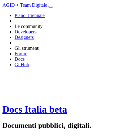
AGID
+
Team Digitale
Piano Triennale
Le community
Developers
Designers
Gli strumenti
Forum
Docs
GitHub
Docs Italia
beta
Documenti pubblici, digitali.