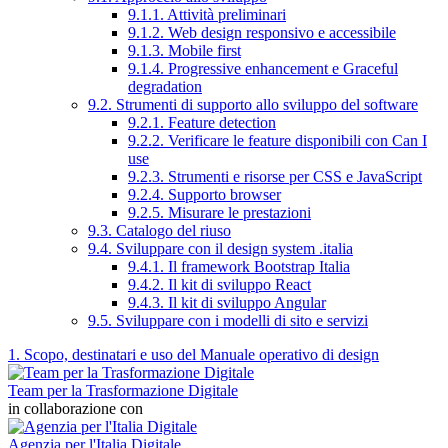
9.1.1. Attività preliminari
9.1.2. Web design responsivo e accessibile
9.1.3. Mobile first
9.1.4. Progressive enhancement e Graceful
degradation
9.2. Strumenti di supporto allo sviluppo del software
9.2.1. Feature detection
9.2.2. Verificare le feature disponibili con Can I
use
9.2.3. Strumenti e risorse per CSS e JavaScript
9.2.4. Supporto browser
9.2.5. Misurare le prestazioni
9.3. Catalogo del riuso
9.4. Sviluppare con il design system .italia
9.4.1. Il framework Bootstrap Italia
9.4.2. Il kit di sviluppo React
9.4.3. Il kit di sviluppo Angular
9.5. Sviluppare con i modelli di sito e servizi
1. Scopo, destinatari e uso del Manuale operativo di design
Team per la Trasformazione Digitale
in collaborazione con
Agenzia per l'Italia Digitale