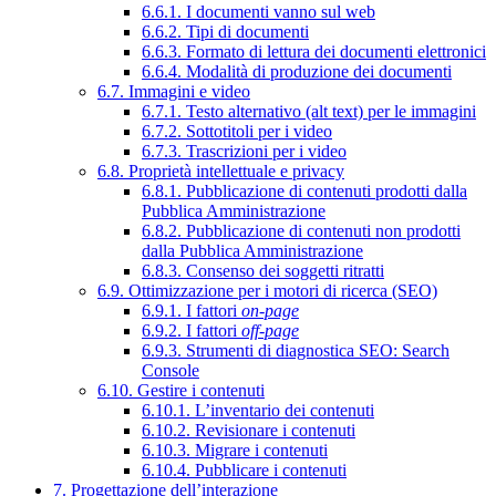
6.6.1. I documenti vanno sul web
6.6.2. Tipi di documenti
6.6.3. Formato di lettura dei documenti elettronici
6.6.4. Modalità di produzione dei documenti
6.7. Immagini e video
6.7.1. Testo alternativo (alt text) per le immagini
6.7.2. Sottotitoli per i video
6.7.3. Trascrizioni per i video
6.8. Proprietà intellettuale e privacy
6.8.1. Pubblicazione di contenuti prodotti dalla
Pubblica Amministrazione
6.8.2. Pubblicazione di contenuti non prodotti
dalla Pubblica Amministrazione
6.8.3. Consenso dei soggetti ritratti
6.9. Ottimizzazione per i motori di ricerca (SEO)
6.9.1. I fattori
on-page
6.9.2. I fattori
off-page
6.9.3. Strumenti di diagnostica SEO: Search
Console
6.10. Gestire i contenuti
6.10.1. L’inventario dei contenuti
6.10.2. Revisionare i contenuti
6.10.3. Migrare i contenuti
6.10.4. Pubblicare i contenuti
7. Progettazione dell’interazione