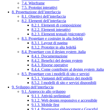
7.4. Wireframe
7.5. Prototipi interattivi
8. Progettazione dell’interfaccia
8.1. Obiettivi dell’interfaccia
8.2. Elementi dell’interfaccia
8.2.1. Elementi di composizione
8.2.2. Elementi interattivi
8.2.3. Elementi testuali (microtesti)
8.3. Progettare e costruire in alta fedeltà
8.3.1. Layout di pagina
8.3.2. Prototipi in alta fedeltà
8.4. Progettare con il design system .italia
8.4.1. Documentazione
8.4.2. Benefici del design system
8.4.3. Risorse operative
8.4.4. Come contribuire al design system .italia
8.5. Progettare con i modelli di sito e servizi
8.5.1. Vantaggi dell’utilizzo dei modelli
8.5.2. I modelli di sito e servizi disponibili
9. Sviluppo dell’interfaccia
9.1. Approccio allo sviluppo
9.1.1. Attività preliminari
9.1.2. Web design responsivo e accessibile
9.1.3. Mobile first
9.1.4. Progressive enhancement e Graceful