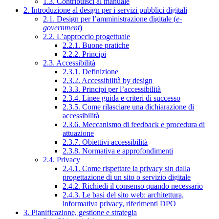
1.3. Contribuisci al manuale
2. Introduzione al design per i servizi pubblici digitali
2.1. Design per l’amministrazione digitale (
e-
government
)
2.2. L’approccio progettuale
2.2.1. Buone pratiche
2.2.2. Principi
2.3. Accessibilità
2.3.1. Definizione
2.3.2. Accessibilità by design
2.3.3. Principi per l’accessibilità
2.3.4. Linee guida e criteri di successo
2.3.5. Come rilasciare una dichiarazione di
accessibilità
2.3.6. Meccanismo di feedback e procedura di
attuazione
2.3.7. Obiettivi accessibilità
2.3.8. Normativa e approfondimenti
2.4. Privacy
2.4.1. Come rispettare la privacy sin dalla
progettazione di un sito o servizio digitale
2.4.2. Richiedi il consenso quando necessario
2.4.3. Le basi del sito web: architettura,
informativa privacy, riferimenti DPO
3. Pianificazione, gestione e strategia