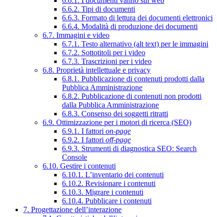
6.6.1. I documenti vanno sul web
6.6.2. Tipi di documenti
6.6.3. Formato di lettura dei documenti elettronici
6.6.4. Modalità di produzione dei documenti
6.7. Immagini e video
6.7.1. Testo alternativo (alt text) per le immagini
6.7.2. Sottotitoli per i video
6.7.3. Trascrizioni per i video
6.8. Proprietà intellettuale e privacy
6.8.1. Pubblicazione di contenuti prodotti dalla
Pubblica Amministrazione
6.8.2. Pubblicazione di contenuti non prodotti
dalla Pubblica Amministrazione
6.8.3. Consenso dei soggetti ritratti
6.9. Ottimizzazione per i motori di ricerca (SEO)
6.9.1. I fattori
on-page
6.9.2. I fattori
off-page
6.9.3. Strumenti di diagnostica SEO: Search
Console
6.10. Gestire i contenuti
6.10.1. L’inventario dei contenuti
6.10.2. Revisionare i contenuti
6.10.3. Migrare i contenuti
6.10.4. Pubblicare i contenuti
7. Progettazione dell’interazione