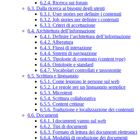
6.2.4. Ricerca sui forum
6.3. Dalla ricerca ai bisogni degli utenti
6.3.1. User stories per definire i contenuti
6.3.2. Job stories per definire i contenuti
6.3.3. Criteri di accettazione
6.4. Architettura dell’informazione
6.4.1. Definire l’architettura dell’informazione
6.4.2. Alberatura
6.4.3. Flussi di interazione
6.4.4. Sistemi di navigazione
6.4.5. Tipologie di contenuto (content type)
6.4.6. Ontologie e standard
6.4.7. Vocabolari controllati e tassonomie
6.5. Scrittura e linguaggio
6.5.1. Come leggono le persone sul web
6.5.2. Le regole per un linguaggio semplice
6.5.3. Microtesti
6.5.4. Scrittura collaborativa
6.5.5. Content critique
6.5.6. Traduzione e localizzazione dei contenuti
6.6. Documenti
6.6.1. I documenti vanno sul web
6.6.2. Tipi di documenti
6.6.3. Formato di lettura dei documenti elettronici
6.6.4. Modalità di produzione dei documenti