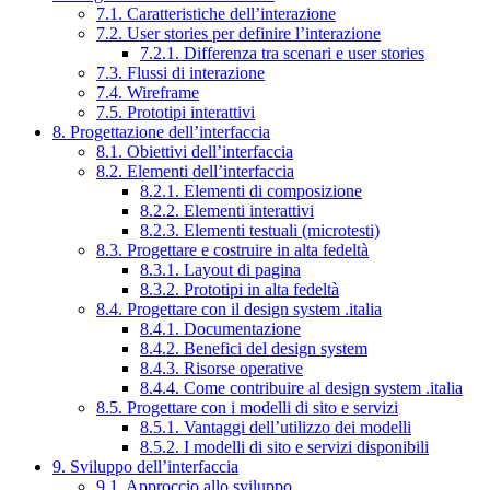
7.1. Caratteristiche dell’interazione
7.2. User stories per definire l’interazione
7.2.1. Differenza tra scenari e user stories
7.3. Flussi di interazione
7.4. Wireframe
7.5. Prototipi interattivi
8. Progettazione dell’interfaccia
8.1. Obiettivi dell’interfaccia
8.2. Elementi dell’interfaccia
8.2.1. Elementi di composizione
8.2.2. Elementi interattivi
8.2.3. Elementi testuali (microtesti)
8.3. Progettare e costruire in alta fedeltà
8.3.1. Layout di pagina
8.3.2. Prototipi in alta fedeltà
8.4. Progettare con il design system .italia
8.4.1. Documentazione
8.4.2. Benefici del design system
8.4.3. Risorse operative
8.4.4. Come contribuire al design system .italia
8.5. Progettare con i modelli di sito e servizi
8.5.1. Vantaggi dell’utilizzo dei modelli
8.5.2. I modelli di sito e servizi disponibili
9. Sviluppo dell’interfaccia
9.1. Approccio allo sviluppo