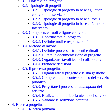
3.1. Obiettivi del progetto
3.2. Tipologie di progetti
3.2.1. Tipologie di progetto in base agli attori
coinvolti nel servizio
3.2.2. Tipologie di progetto in base al focus
3.2.3. Tipologie di progetto in base all’ambito di
intervento
3.3. Competenze, ruoli e figure coinvolte
3.3.1. Coordinatore di progetto
3.3.2. Definire ruoli e responsabilità
3.4. Metodo di lavoro
3.4.1. Definire processi, strumenti e rituali
3.4.2. Curare la documentazione di progetto
3.4.3. Organizzare tavoli tecnici collaborativi
3.4.4. Prendere decisioni
3.5. Il processo progettuale
3.5.1. Organizzare il progetto e la sua gestione
3.5.2. Comprendere il contesto d’uso del servizio
pubblico
3.5.3. Progettare i processi e i
touchpoint
del
servizio
3.5.4. Realizzare l’interfaccia utente del servizio
3.5.5. Validare la soluzione ottenuta
4. Ricerca progettuale
4.1. Ricerca primaria