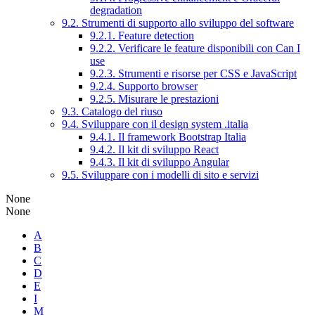
degradation
9.2. Strumenti di supporto allo sviluppo del software
9.2.1. Feature detection
9.2.2. Verificare le feature disponibili con Can I
use
9.2.3. Strumenti e risorse per CSS e JavaScript
9.2.4. Supporto browser
9.2.5. Misurare le prestazioni
9.3. Catalogo del riuso
9.4. Sviluppare con il design system .italia
9.4.1. Il framework Bootstrap Italia
9.4.2. Il kit di sviluppo React
9.4.3. Il kit di sviluppo Angular
9.5. Sviluppare con i modelli di sito e servizi
None
None
A
B
C
D
E
I
M