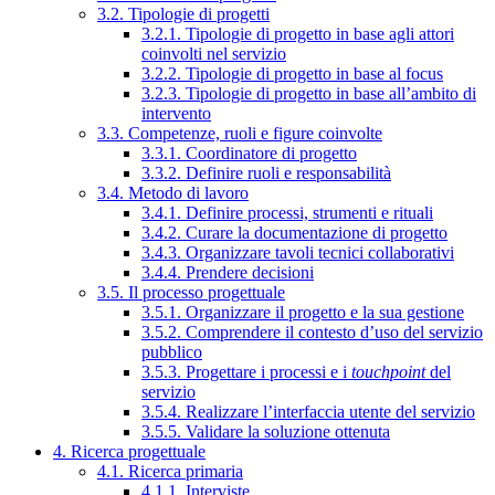
3.2. Tipologie di progetti
3.2.1. Tipologie di progetto in base agli attori
coinvolti nel servizio
3.2.2. Tipologie di progetto in base al focus
3.2.3. Tipologie di progetto in base all’ambito di
intervento
3.3. Competenze, ruoli e figure coinvolte
3.3.1. Coordinatore di progetto
3.3.2. Definire ruoli e responsabilità
3.4. Metodo di lavoro
3.4.1. Definire processi, strumenti e rituali
3.4.2. Curare la documentazione di progetto
3.4.3. Organizzare tavoli tecnici collaborativi
3.4.4. Prendere decisioni
3.5. Il processo progettuale
3.5.1. Organizzare il progetto e la sua gestione
3.5.2. Comprendere il contesto d’uso del servizio
pubblico
3.5.3. Progettare i processi e i
touchpoint
del
servizio
3.5.4. Realizzare l’interfaccia utente del servizio
3.5.5. Validare la soluzione ottenuta
4. Ricerca progettuale
4.1. Ricerca primaria
4.1.1. Interviste