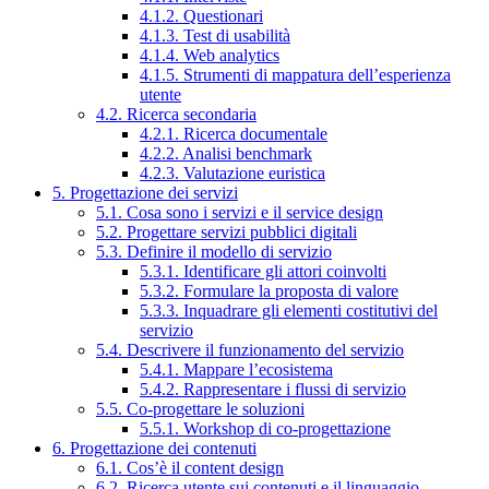
4.1.2. Questionari
4.1.3. Test di usabilità
4.1.4. Web analytics
4.1.5. Strumenti di mappatura dell’esperienza
utente
4.2. Ricerca secondaria
4.2.1. Ricerca documentale
4.2.2. Analisi benchmark
4.2.3. Valutazione euristica
5. Progettazione dei servizi
5.1. Cosa sono i servizi e il service design
5.2. Progettare servizi pubblici digitali
5.3. Definire il modello di servizio
5.3.1. Identificare gli attori coinvolti
5.3.2. Formulare la proposta di valore
5.3.3. Inquadrare gli elementi costitutivi del
servizio
5.4. Descrivere il funzionamento del servizio
5.4.1. Mappare l’ecosistema
5.4.2. Rappresentare i flussi di servizio
5.5. Co-progettare le soluzioni
5.5.1. Workshop di co-progettazione
6. Progettazione dei contenuti
6.1. Cos’è il content design
6.2. Ricerca utente sui contenuti e il linguaggio