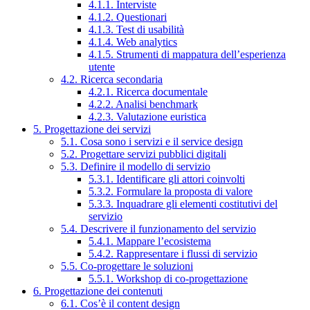
4.1.1. Interviste
4.1.2. Questionari
4.1.3. Test di usabilità
4.1.4. Web analytics
4.1.5. Strumenti di mappatura dell’esperienza
utente
4.2. Ricerca secondaria
4.2.1. Ricerca documentale
4.2.2. Analisi benchmark
4.2.3. Valutazione euristica
5. Progettazione dei servizi
5.1. Cosa sono i servizi e il service design
5.2. Progettare servizi pubblici digitali
5.3. Definire il modello di servizio
5.3.1. Identificare gli attori coinvolti
5.3.2. Formulare la proposta di valore
5.3.3. Inquadrare gli elementi costitutivi del
servizio
5.4. Descrivere il funzionamento del servizio
5.4.1. Mappare l’ecosistema
5.4.2. Rappresentare i flussi di servizio
5.5. Co-progettare le soluzioni
5.5.1. Workshop di co-progettazione
6. Progettazione dei contenuti
6.1. Cos’è il content design