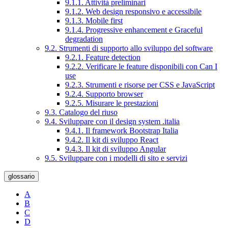
9.1.1. Attività preliminari
9.1.2. Web design responsivo e accessibile
9.1.3. Mobile first
9.1.4. Progressive enhancement e Graceful
degradation
9.2. Strumenti di supporto allo sviluppo del software
9.2.1. Feature detection
9.2.2. Verificare le feature disponibili con Can I
use
9.2.3. Strumenti e risorse per CSS e JavaScript
9.2.4. Supporto browser
9.2.5. Misurare le prestazioni
9.3. Catalogo del riuso
9.4. Sviluppare con il design system .italia
9.4.1. Il framework Bootstrap Italia
9.4.2. Il kit di sviluppo React
9.4.3. Il kit di sviluppo Angular
9.5. Sviluppare con i modelli di sito e servizi
glossario
A
B
C
D