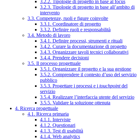
3.2.2. Tipologie di progetto in base al focus
3.2.3. Tipologie di progetto in base all’ambito di
intervento
3.3. Competenze, ruoli e figure coinvolte
3.3.1. Coordinatore di progetto
3.3.2. Definire ruoli e responsabilità
3.4. Metodo di lavoro
3.4.1. Definire processi, strumenti e rituali
3.4.2. Curare la documentazione di progetto
3.4.3. Organizzare tavoli tecnici collaborativi
3.4.4. Prendere decisioni
3.5. Il processo progettuale
3.5.1. Organizzare il progetto e la sua gestione
3.5.2. Comprendere il contesto d’uso del servizio
pubblico
3.5.3. Progettare i processi e i
touchpoint
del
servizio
3.5.4. Realizzare l’interfaccia utente del servizio
3.5.5. Validare la soluzione ottenuta
4. Ricerca progettuale
4.1. Ricerca primaria
4.1.1. Interviste
4.1.2. Questionari
4.1.3. Test di usabilità
4.1.4. Web analytics