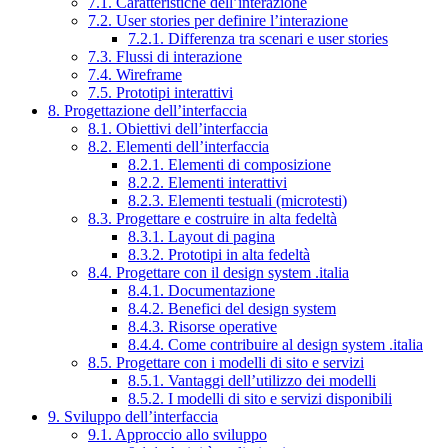
7.1. Caratteristiche dell’interazione
7.2. User stories per definire l’interazione
7.2.1. Differenza tra scenari e user stories
7.3. Flussi di interazione
7.4. Wireframe
7.5. Prototipi interattivi
8. Progettazione dell’interfaccia
8.1. Obiettivi dell’interfaccia
8.2. Elementi dell’interfaccia
8.2.1. Elementi di composizione
8.2.2. Elementi interattivi
8.2.3. Elementi testuali (microtesti)
8.3. Progettare e costruire in alta fedeltà
8.3.1. Layout di pagina
8.3.2. Prototipi in alta fedeltà
8.4. Progettare con il design system .italia
8.4.1. Documentazione
8.4.2. Benefici del design system
8.4.3. Risorse operative
8.4.4. Come contribuire al design system .italia
8.5. Progettare con i modelli di sito e servizi
8.5.1. Vantaggi dell’utilizzo dei modelli
8.5.2. I modelli di sito e servizi disponibili
9. Sviluppo dell’interfaccia
9.1. Approccio allo sviluppo