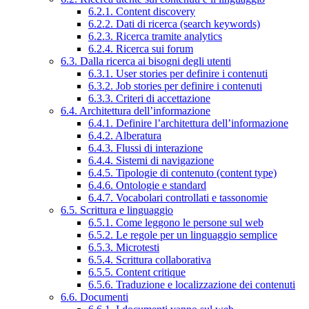
6.2.1. Content discovery
6.2.2. Dati di ricerca (search keywords)
6.2.3. Ricerca tramite analytics
6.2.4. Ricerca sui forum
6.3. Dalla ricerca ai bisogni degli utenti
6.3.1. User stories per definire i contenuti
6.3.2. Job stories per definire i contenuti
6.3.3. Criteri di accettazione
6.4. Architettura dell’informazione
6.4.1. Definire l’architettura dell’informazione
6.4.2. Alberatura
6.4.3. Flussi di interazione
6.4.4. Sistemi di navigazione
6.4.5. Tipologie di contenuto (content type)
6.4.6. Ontologie e standard
6.4.7. Vocabolari controllati e tassonomie
6.5. Scrittura e linguaggio
6.5.1. Come leggono le persone sul web
6.5.2. Le regole per un linguaggio semplice
6.5.3. Microtesti
6.5.4. Scrittura collaborativa
6.5.5. Content critique
6.5.6. Traduzione e localizzazione dei contenuti
6.6. Documenti