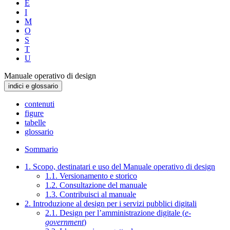
E
I
M
O
S
T
U
Manuale operativo di design
indici e glossario
contenuti
figure
tabelle
glossario
Sommario
1. Scopo, destinatari e uso del Manuale operativo di design
1.1. Versionamento e storico
1.2. Consultazione del manuale
1.3. Contribuisci al manuale
2. Introduzione al design per i servizi pubblici digitali
2.1. Design per l’amministrazione digitale (
e-
government
)