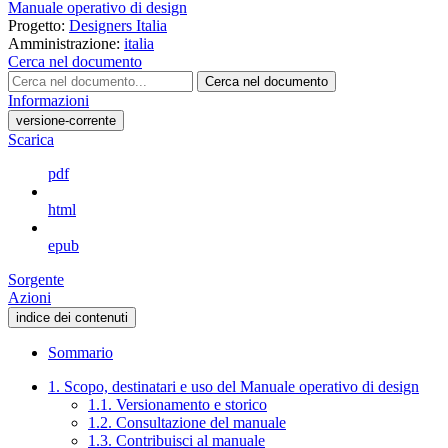
Manuale operativo di design
Progetto:
Designers Italia
Amministrazione:
italia
Cerca nel documento
Cerca nel documento
Informazioni
versione-corrente
Scarica
pdf
html
epub
Sorgente
Azioni
indice dei contenuti
Sommario
1. Scopo, destinatari e uso del Manuale operativo di design
1.1. Versionamento e storico
1.2. Consultazione del manuale
1.3. Contribuisci al manuale