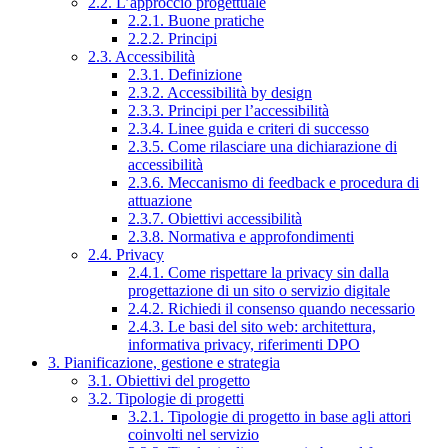
2.2. L’approccio progettuale
2.2.1. Buone pratiche
2.2.2. Principi
2.3. Accessibilità
2.3.1. Definizione
2.3.2. Accessibilità by design
2.3.3. Principi per l’accessibilità
2.3.4. Linee guida e criteri di successo
2.3.5. Come rilasciare una dichiarazione di
accessibilità
2.3.6. Meccanismo di feedback e procedura di
attuazione
2.3.7. Obiettivi accessibilità
2.3.8. Normativa e approfondimenti
2.4. Privacy
2.4.1. Come rispettare la privacy sin dalla
progettazione di un sito o servizio digitale
2.4.2. Richiedi il consenso quando necessario
2.4.3. Le basi del sito web: architettura,
informativa privacy, riferimenti DPO
3. Pianificazione, gestione e strategia
3.1. Obiettivi del progetto
3.2. Tipologie di progetti
3.2.1. Tipologie di progetto in base agli attori
coinvolti nel servizio