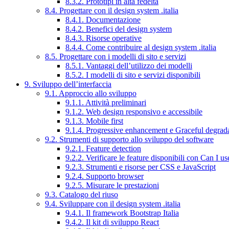
8.3.2. Prototipi in alta fedeltà
8.4. Progettare con il design system .italia
8.4.1. Documentazione
8.4.2. Benefici del design system
8.4.3. Risorse operative
8.4.4. Come contribuire al design system .italia
8.5. Progettare con i modelli di sito e servizi
8.5.1. Vantaggi dell’utilizzo dei modelli
8.5.2. I modelli di sito e servizi disponibili
9. Sviluppo dell’interfaccia
9.1. Approccio allo sviluppo
9.1.1. Attività preliminari
9.1.2. Web design responsivo e accessibile
9.1.3. Mobile first
9.1.4. Progressive enhancement e Graceful degrad
9.2. Strumenti di supporto allo sviluppo del software
9.2.1. Feature detection
9.2.2. Verificare le feature disponibili con Can I us
9.2.3. Strumenti e risorse per CSS e JavaScript
9.2.4. Supporto browser
9.2.5. Misurare le prestazioni
9.3. Catalogo del riuso
9.4. Sviluppare con il design system .italia
9.4.1. Il framework Bootstrap Italia
9.4.2. Il kit di sviluppo React