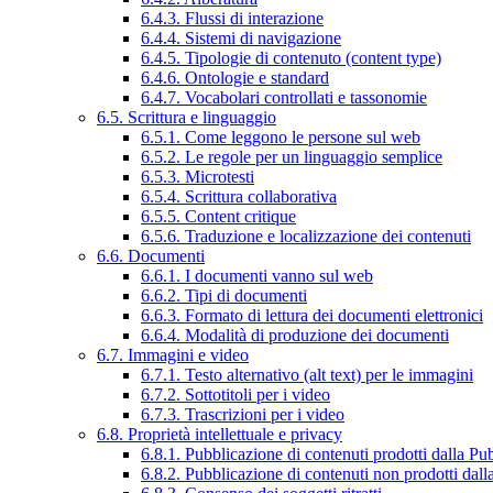
6.4.3. Flussi di interazione
6.4.4. Sistemi di navigazione
6.4.5. Tipologie di contenuto (content type)
6.4.6. Ontologie e standard
6.4.7. Vocabolari controllati e tassonomie
6.5. Scrittura e linguaggio
6.5.1. Come leggono le persone sul web
6.5.2. Le regole per un linguaggio semplice
6.5.3. Microtesti
6.5.4. Scrittura collaborativa
6.5.5. Content critique
6.5.6. Traduzione e localizzazione dei contenuti
6.6. Documenti
6.6.1. I documenti vanno sul web
6.6.2. Tipi di documenti
6.6.3. Formato di lettura dei documenti elettronici
6.6.4. Modalità di produzione dei documenti
6.7. Immagini e video
6.7.1. Testo alternativo (alt text) per le immagini
6.7.2. Sottotitoli per i video
6.7.3. Trascrizioni per i video
6.8. Proprietà intellettuale e privacy
6.8.1. Pubblicazione di contenuti prodotti dalla P
6.8.2. Pubblicazione di contenuti non prodotti dal