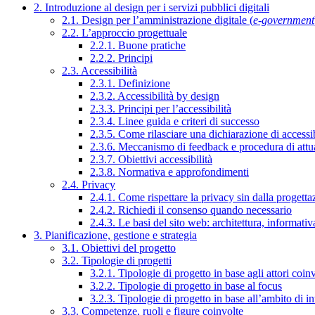
2. Introduzione al design per i servizi pubblici digitali
2.1. Design per l’amministrazione digitale (
e-government
2.2. L’approccio progettuale
2.2.1. Buone pratiche
2.2.2. Principi
2.3. Accessibilità
2.3.1. Definizione
2.3.2. Accessibilità by design
2.3.3. Principi per l’accessibilità
2.3.4. Linee guida e criteri di successo
2.3.5. Come rilasciare una dichiarazione di accessib
2.3.6. Meccanismo di feedback e procedura di attu
2.3.7. Obiettivi accessibilità
2.3.8. Normativa e approfondimenti
2.4. Privacy
2.4.1. Come rispettare la privacy sin dalla progettaz
2.4.2. Richiedi il consenso quando necessario
2.4.3. Le basi del sito web: architettura, informati
3. Pianificazione, gestione e strategia
3.1. Obiettivi del progetto
3.2. Tipologie di progetti
3.2.1. Tipologie di progetto in base agli attori coinv
3.2.2. Tipologie di progetto in base al focus
3.2.3. Tipologie di progetto in base all’ambito di i
3.3. Competenze, ruoli e figure coinvolte