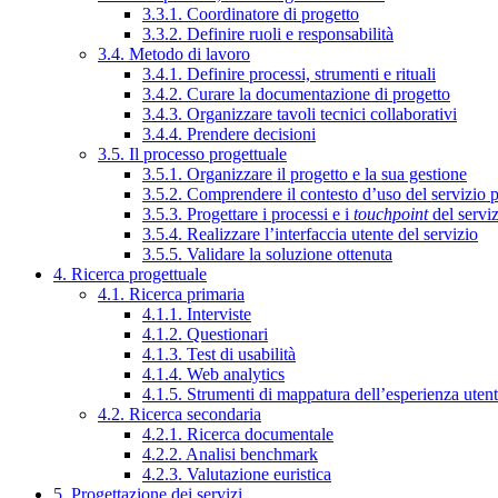
3.3.1. Coordinatore di progetto
3.3.2. Definire ruoli e responsabilità
3.4. Metodo di lavoro
3.4.1. Definire processi, strumenti e rituali
3.4.2. Curare la documentazione di progetto
3.4.3. Organizzare tavoli tecnici collaborativi
3.4.4. Prendere decisioni
3.5. Il processo progettuale
3.5.1. Organizzare il progetto e la sua gestione
3.5.2. Comprendere il contesto d’uso del servizio 
3.5.3. Progettare i processi e i
touchpoint
del servi
3.5.4. Realizzare l’interfaccia utente del servizio
3.5.5. Validare la soluzione ottenuta
4. Ricerca progettuale
4.1. Ricerca primaria
4.1.1. Interviste
4.1.2. Questionari
4.1.3. Test di usabilità
4.1.4. Web analytics
4.1.5. Strumenti di mappatura dell’esperienza uten
4.2. Ricerca secondaria
4.2.1. Ricerca documentale
4.2.2. Analisi benchmark
4.2.3. Valutazione euristica
5. Progettazione dei servizi