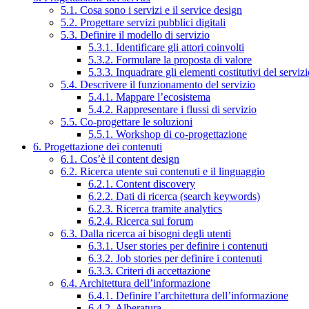
5.1. Cosa sono i servizi e il service design
5.2. Progettare servizi pubblici digitali
5.3. Definire il modello di servizio
5.3.1. Identificare gli attori coinvolti
5.3.2. Formulare la proposta di valore
5.3.3. Inquadrare gli elementi costitutivi del serviz
5.4. Descrivere il funzionamento del servizio
5.4.1. Mappare l’ecosistema
5.4.2. Rappresentare i flussi di servizio
5.5. Co-progettare le soluzioni
5.5.1. Workshop di co-progettazione
6. Progettazione dei contenuti
6.1. Cos’è il content design
6.2. Ricerca utente sui contenuti e il linguaggio
6.2.1. Content discovery
6.2.2. Dati di ricerca (search keywords)
6.2.3. Ricerca tramite analytics
6.2.4. Ricerca sui forum
6.3. Dalla ricerca ai bisogni degli utenti
6.3.1. User stories per definire i contenuti
6.3.2. Job stories per definire i contenuti
6.3.3. Criteri di accettazione
6.4. Architettura dell’informazione
6.4.1. Definire l’architettura dell’informazione
6.4.2. Alberatura