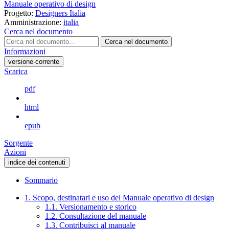
Manuale operativo di design
Progetto:
Designers Italia
Amministrazione:
italia
Cerca nel documento
Cerca nel documento
Informazioni
versione-corrente
Scarica
pdf
html
epub
Sorgente
Azioni
indice dei contenuti
Sommario
1. Scopo, destinatari e uso del Manuale operativo di design
1.1. Versionamento e storico
1.2. Consultazione del manuale
1.3. Contribuisci al manuale