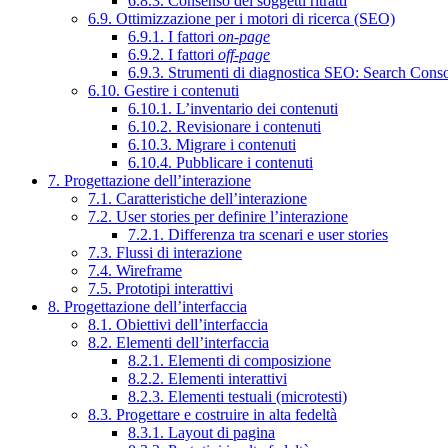
6.8.3. Consenso dei soggetti ritratti
6.9. Ottimizzazione per i motori di ricerca (SEO)
6.9.1. I fattori
on-page
6.9.2. I fattori
off-page
6.9.3. Strumenti di diagnostica SEO: Search Cons
6.10. Gestire i contenuti
6.10.1. L’inventario dei contenuti
6.10.2. Revisionare i contenuti
6.10.3. Migrare i contenuti
6.10.4. Pubblicare i contenuti
7. Progettazione dell’interazione
7.1. Caratteristiche dell’interazione
7.2. User stories per definire l’interazione
7.2.1. Differenza tra scenari e user stories
7.3. Flussi di interazione
7.4. Wireframe
7.5. Prototipi interattivi
8. Progettazione dell’interfaccia
8.1. Obiettivi dell’interfaccia
8.2. Elementi dell’interfaccia
8.2.1. Elementi di composizione
8.2.2. Elementi interattivi
8.2.3. Elementi testuali (microtesti)
8.3. Progettare e costruire in alta fedeltà
8.3.1. Layout di pagina