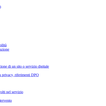
)
ilità
azione
ione di un sito o servizio digitale
va privacy, riferimenti DPO
olti nel servizio
ntervento