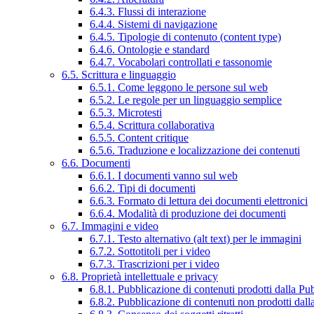
6.4.3. Flussi di interazione
6.4.4. Sistemi di navigazione
6.4.5. Tipologie di contenuto (content type)
6.4.6. Ontologie e standard
6.4.7. Vocabolari controllati e tassonomie
6.5. Scrittura e linguaggio
6.5.1. Come leggono le persone sul web
6.5.2. Le regole per un linguaggio semplice
6.5.3. Microtesti
6.5.4. Scrittura collaborativa
6.5.5. Content critique
6.5.6. Traduzione e localizzazione dei contenuti
6.6. Documenti
6.6.1. I documenti vanno sul web
6.6.2. Tipi di documenti
6.6.3. Formato di lettura dei documenti elettronici
6.6.4. Modalità di produzione dei documenti
6.7. Immagini e video
6.7.1. Testo alternativo (alt text) per le immagini
6.7.2. Sottotitoli per i video
6.7.3. Trascrizioni per i video
6.8. Proprietà intellettuale e privacy
6.8.1. Pubblicazione di contenuti prodotti dalla P
6.8.2. Pubblicazione di contenuti non prodotti dal