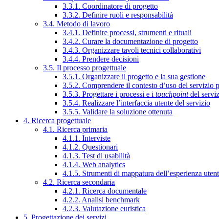
3.3.1. Coordinatore di progetto
3.3.2. Definire ruoli e responsabilità
3.4. Metodo di lavoro
3.4.1. Definire processi, strumenti e rituali
3.4.2. Curare la documentazione di progetto
3.4.3. Organizzare tavoli tecnici collaborativi
3.4.4. Prendere decisioni
3.5. Il processo progettuale
3.5.1. Organizzare il progetto e la sua gestione
3.5.2. Comprendere il contesto d’uso del servizio 
3.5.3. Progettare i processi e i
touchpoint
del servi
3.5.4. Realizzare l’interfaccia utente del servizio
3.5.5. Validare la soluzione ottenuta
4. Ricerca progettuale
4.1. Ricerca primaria
4.1.1. Interviste
4.1.2. Questionari
4.1.3. Test di usabilità
4.1.4. Web analytics
4.1.5. Strumenti di mappatura dell’esperienza uten
4.2. Ricerca secondaria
4.2.1. Ricerca documentale
4.2.2. Analisi benchmark
4.2.3. Valutazione euristica
5. Progettazione dei servizi