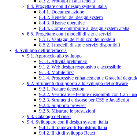
8.3.2. Prototipi in alta fedeltà
8.4. Progettare con il design system .italia
8.4.1. Documentazione
8.4.2. Benefici del design system
8.4.3. Risorse operative
8.4.4. Come contribuire al design system .italia
8.5. Progettare con i modelli di sito e servizi
8.5.1. Vantaggi dell’utilizzo dei modelli
8.5.2. I modelli di sito e servizi disponibili
9. Sviluppo dell’interfaccia
9.1. Approccio allo sviluppo
9.1.1. Attività preliminari
9.1.2. Web design responsivo e accessibile
9.1.3. Mobile first
9.1.4. Progressive enhancement e Graceful degrad
9.2. Strumenti di supporto allo sviluppo del software
9.2.1. Feature detection
9.2.2. Verificare le feature disponibili con Can I us
9.2.3. Strumenti e risorse per CSS e JavaScript
9.2.4. Supporto browser
9.2.5. Misurare le prestazioni
9.3. Catalogo del riuso
9.4. Sviluppare con il design system .italia
9.4.1. Il framework Bootstrap Italia
9.4.2. Il kit di sviluppo React