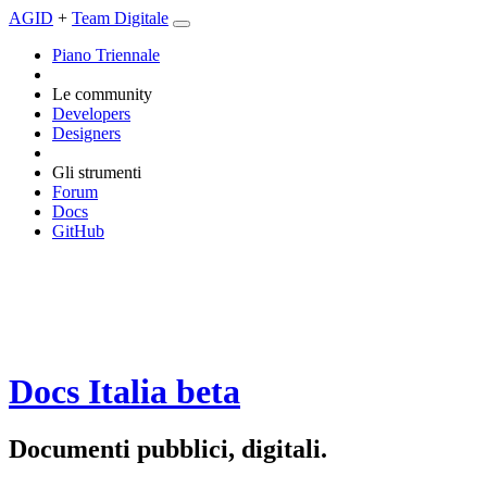
AGID
+
Team Digitale
Piano Triennale
Le community
Developers
Designers
Gli strumenti
Forum
Docs
GitHub
Docs Italia
beta
Documenti pubblici, digitali.