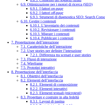
6.8.3. Consenso dei soggetti ritratti
6.9. Ottimizzazione per i motori di ricerca (SEO)
6.9.1. I fattori
on-page
6.9.2. I fattori
off-page
6.9.3. Strumenti di diagnostica SEO: Search Cons
6.10. Gestire i contenuti
6.10.1. L’inventario dei contenuti
6.10.2. Revisionare i contenuti
6.10.3. Migrare i contenuti
6.10.4. Pubblicare i contenuti
7. Progettazione dell’interazione
7.1. Caratteristiche dell’interazione
7.2. User stories per definire l’interazione
7.2.1. Differenza tra scenari e user stories
7.3. Flussi di interazione
7.4. Wireframe
7.5. Prototipi interattivi
8. Progettazione dell’interfaccia
8.1. Obiettivi dell’interfaccia
8.2. Elementi dell’interfaccia
8.2.1. Elementi di composizione
8.2.2. Elementi interattivi
8.2.3. Elementi testuali (microtesti)
8.3. Progettare e costruire in alta fedeltà
8.3.1. Layout di pagina