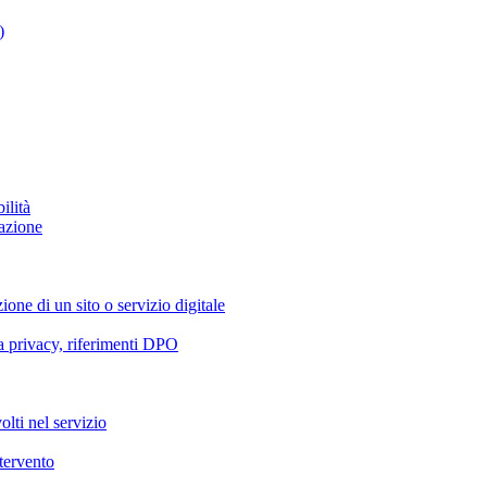
)
ilità
azione
ione di un sito o servizio digitale
va privacy, riferimenti DPO
olti nel servizio
ntervento