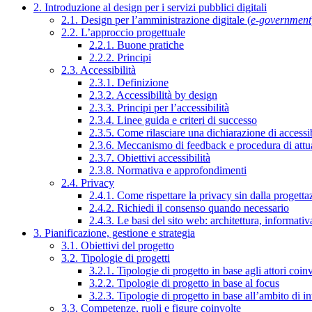
2. Introduzione al design per i servizi pubblici digitali
2.1. Design per l’amministrazione digitale (
e-government
2.2. L’approccio progettuale
2.2.1. Buone pratiche
2.2.2. Principi
2.3. Accessibilità
2.3.1. Definizione
2.3.2. Accessibilità by design
2.3.3. Principi per l’accessibilità
2.3.4. Linee guida e criteri di successo
2.3.5. Come rilasciare una dichiarazione di accessib
2.3.6. Meccanismo di feedback e procedura di attu
2.3.7. Obiettivi accessibilità
2.3.8. Normativa e approfondimenti
2.4. Privacy
2.4.1. Come rispettare la privacy sin dalla progettaz
2.4.2. Richiedi il consenso quando necessario
2.4.3. Le basi del sito web: architettura, informati
3. Pianificazione, gestione e strategia
3.1. Obiettivi del progetto
3.2. Tipologie di progetti
3.2.1. Tipologie di progetto in base agli attori coinv
3.2.2. Tipologie di progetto in base al focus
3.2.3. Tipologie di progetto in base all’ambito di i
3.3. Competenze, ruoli e figure coinvolte