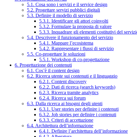
5.1. Cosa sono i servizi e il service design
5.2. Progettare servizi pubblici digitali
5.3. Definire il modello di servizio
5.3.1. Identificare gli attori coinvolti
5.3.2. Formulare la proposta di valore
5.3.3. Inquadrare gli elementi costitutivi del serviz
5.4. Descrivere il funzionamento del servizio
5.4.1. Mappare l’ecosistema
5.4.2. Rappresentare i flussi di servizio
5.5. Co-progettare le soluzioni
5.5.1. Workshop di co-progettazione
6. Progettazione dei contenuti
6.1. Cos’è il content design
6.2. Ricerca utente sui contenuti e il linguaggio
6.2.1. Content discovery
6.2.2. Dati di ricerca (search keywords)
6.2.3. Ricerca tramite analytics
6.2.4. Ricerca sui forum
6.3. Dalla ricerca ai bisogni degli utenti
6.3.1. User stories per definire i contenuti
6.3.2. Job stories per definire i contenuti
6.3.3. Criteri di accettazione
6.4. Architettura dell’informazione
6.4.1. Definire l’architettura dell’informazione
6.4.2. Alberatura