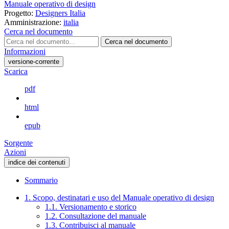
Manuale operativo di design
Progetto:
Designers Italia
Amministrazione:
italia
Cerca nel documento
Cerca nel documento
Informazioni
versione-corrente
Scarica
pdf
html
epub
Sorgente
Azioni
indice dei contenuti
Sommario
1. Scopo, destinatari e uso del Manuale operativo di design
1.1. Versionamento e storico
1.2. Consultazione del manuale
1.3. Contribuisci al manuale