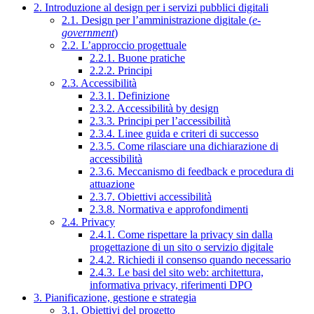
2. Introduzione al design per i servizi pubblici digitali
2.1. Design per l’amministrazione digitale (
e-
government
)
2.2. L’approccio progettuale
2.2.1. Buone pratiche
2.2.2. Principi
2.3. Accessibilità
2.3.1. Definizione
2.3.2. Accessibilità by design
2.3.3. Principi per l’accessibilità
2.3.4. Linee guida e criteri di successo
2.3.5. Come rilasciare una dichiarazione di
accessibilità
2.3.6. Meccanismo di feedback e procedura di
attuazione
2.3.7. Obiettivi accessibilità
2.3.8. Normativa e approfondimenti
2.4. Privacy
2.4.1. Come rispettare la privacy sin dalla
progettazione di un sito o servizio digitale
2.4.2. Richiedi il consenso quando necessario
2.4.3. Le basi del sito web: architettura,
informativa privacy, riferimenti DPO
3. Pianificazione, gestione e strategia
3.1. Obiettivi del progetto