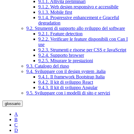
9.1.1. Attività preliminari
9.1.2. Web design responsivo e accessibile
9.1.3. Mobile first
9.1.4. Progressive enhancement e Graceful
degradation
9.2. Strumenti di supporto allo sviluppo del software
9.2.1. Feature detection
9.2.2. Verificare le feature disponibili con Can I
use
9.2.3. Strumenti e risorse per CSS e JavaScript
9.2.4. Supporto browser
9.2.5. Misurare le prestazioni
9.3. Catalogo del riuso
9.4. Sviluppare con il design system .italia
9.4.1. Il framework Bootstrap Italia
9.4.2. Il kit di sviluppo React
9.4.3. Il kit di sviluppo Angular
9.5. Sviluppare con i modelli di sito e servizi
glossario
A
B
C
D