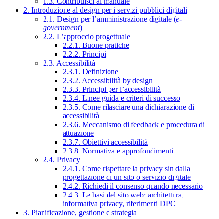
1.3. Contribuisci al manuale
2. Introduzione al design per i servizi pubblici digitali
2.1. Design per l’amministrazione digitale (
e-
government
)
2.2. L’approccio progettuale
2.2.1. Buone pratiche
2.2.2. Principi
2.3. Accessibilità
2.3.1. Definizione
2.3.2. Accessibilità by design
2.3.3. Principi per l’accessibilità
2.3.4. Linee guida e criteri di successo
2.3.5. Come rilasciare una dichiarazione di
accessibilità
2.3.6. Meccanismo di feedback e procedura di
attuazione
2.3.7. Obiettivi accessibilità
2.3.8. Normativa e approfondimenti
2.4. Privacy
2.4.1. Come rispettare la privacy sin dalla
progettazione di un sito o servizio digitale
2.4.2. Richiedi il consenso quando necessario
2.4.3. Le basi del sito web: architettura,
informativa privacy, riferimenti DPO
3. Pianificazione, gestione e strategia