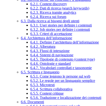
6.2.1. Content discovery
6.2.2. Dati di ricerca (search keywords)
6.2.3. Ricerca tramite analytics
6.2.4. Ricerca sui forum
6.3. Dalla ricerca ai bisogni degli utenti
6.3.1. User stories per definire i contenuti
6.3.2. Job stories per definire i contenuti
6.3.3. Criteri di accettazione
6.4. Architettura dell’informazione
6.4.1. Definire l’architettura dell’informazione
6.4.2. Alberatura
6.4.3. Flussi di interazione
6.4.4. Sistemi di navigazione
6.4.5. Tipologie di contenuto (content type)
6.4.6. Ontologie e standard
6.4.7. Vocabolari controllati e tassonomie
6.5. Scrittura e linguaggio
6.5.1. Come leggono le persone sul web
6.5.2. Le regole per un linguaggio semplice
6.5.3. Microtesti
6.5.4. Scrittura collaborativa
6.5.5. Content critique
6.5.6. Traduzione e localizzazione dei contenuti
6.6. Documenti