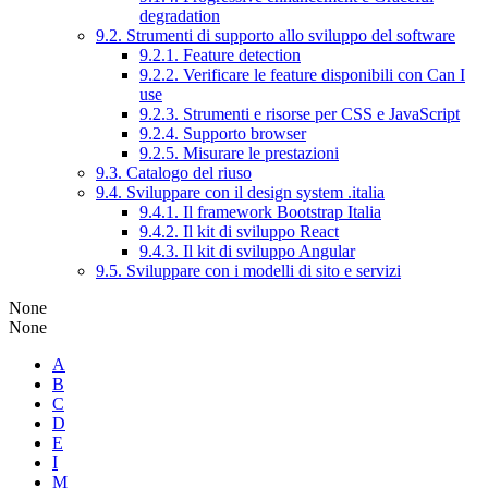
degradation
9.2. Strumenti di supporto allo sviluppo del software
9.2.1. Feature detection
9.2.2. Verificare le feature disponibili con Can I
use
9.2.3. Strumenti e risorse per CSS e JavaScript
9.2.4. Supporto browser
9.2.5. Misurare le prestazioni
9.3. Catalogo del riuso
9.4. Sviluppare con il design system .italia
9.4.1. Il framework Bootstrap Italia
9.4.2. Il kit di sviluppo React
9.4.3. Il kit di sviluppo Angular
9.5. Sviluppare con i modelli di sito e servizi
None
None
A
B
C
D
E
I
M