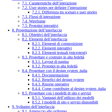
7.1. Caratteristiche dell’interazione
7.2. User stories per definire l’interazione
7.2.1. Differenza tra scenari e user stories
7.3. Flussi di interazione
7.4. Wireframe
7.5. Prototipi interattivi
8. Progettazione dell’interfaccia
8.1. Obiettivi dell’interfaccia
8.2. Elementi dell’interfaccia
8.2.1. Elementi di composizione
8.2.2. Elementi interattivi
8.2.3. Elementi testuali (microtesti)
8.3. Progettare e costruire in alta fedeltà
8.3.1. Layout di pagina
8.3.2. Prototipi in alta fedeltà
8.4. Progettare con il design system .italia
8.4.1. Documentazione
8.4.2. Benefici del design system
8.4.3. Risorse operative
8.4.4. Come contribuire al design system .italia
8.5. Progettare con i modelli di sito e servizi
8.5.1. Vantaggi dell’utilizzo dei modelli
8.5.2. I modelli di sito e servizi disponibili
9. Sviluppo dell’interfaccia
9.1. Approccio allo sviluppo