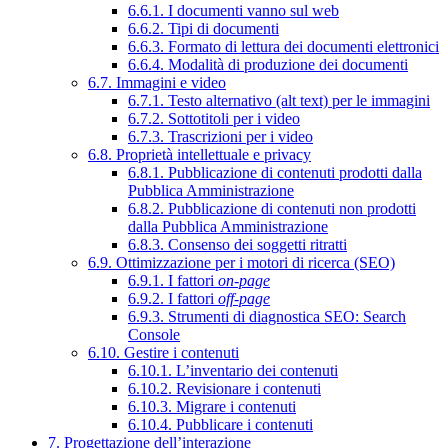
6.6.1. I documenti vanno sul web
6.6.2. Tipi di documenti
6.6.3. Formato di lettura dei documenti elettronici
6.6.4. Modalità di produzione dei documenti
6.7. Immagini e video
6.7.1. Testo alternativo (alt text) per le immagini
6.7.2. Sottotitoli per i video
6.7.3. Trascrizioni per i video
6.8. Proprietà intellettuale e privacy
6.8.1. Pubblicazione di contenuti prodotti dalla
Pubblica Amministrazione
6.8.2. Pubblicazione di contenuti non prodotti
dalla Pubblica Amministrazione
6.8.3. Consenso dei soggetti ritratti
6.9. Ottimizzazione per i motori di ricerca (SEO)
6.9.1. I fattori
on-page
6.9.2. I fattori
off-page
6.9.3. Strumenti di diagnostica SEO: Search
Console
6.10. Gestire i contenuti
6.10.1. L’inventario dei contenuti
6.10.2. Revisionare i contenuti
6.10.3. Migrare i contenuti
6.10.4. Pubblicare i contenuti
7. Progettazione dell’interazione