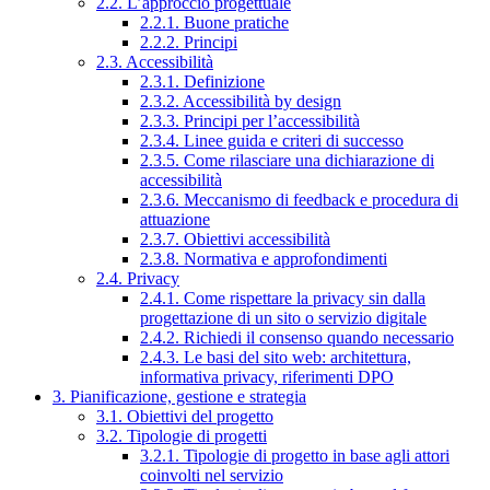
2.2. L’approccio progettuale
2.2.1. Buone pratiche
2.2.2. Principi
2.3. Accessibilità
2.3.1. Definizione
2.3.2. Accessibilità by design
2.3.3. Principi per l’accessibilità
2.3.4. Linee guida e criteri di successo
2.3.5. Come rilasciare una dichiarazione di
accessibilità
2.3.6. Meccanismo di feedback e procedura di
attuazione
2.3.7. Obiettivi accessibilità
2.3.8. Normativa e approfondimenti
2.4. Privacy
2.4.1. Come rispettare la privacy sin dalla
progettazione di un sito o servizio digitale
2.4.2. Richiedi il consenso quando necessario
2.4.3. Le basi del sito web: architettura,
informativa privacy, riferimenti DPO
3. Pianificazione, gestione e strategia
3.1. Obiettivi del progetto
3.2. Tipologie di progetti
3.2.1. Tipologie di progetto in base agli attori
coinvolti nel servizio