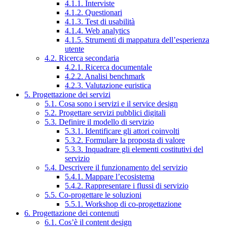
4.1.1. Interviste
4.1.2. Questionari
4.1.3. Test di usabilità
4.1.4. Web analytics
4.1.5. Strumenti di mappatura dell’esperienza
utente
4.2. Ricerca secondaria
4.2.1. Ricerca documentale
4.2.2. Analisi benchmark
4.2.3. Valutazione euristica
5. Progettazione dei servizi
5.1. Cosa sono i servizi e il service design
5.2. Progettare servizi pubblici digitali
5.3. Definire il modello di servizio
5.3.1. Identificare gli attori coinvolti
5.3.2. Formulare la proposta di valore
5.3.3. Inquadrare gli elementi costitutivi del
servizio
5.4. Descrivere il funzionamento del servizio
5.4.1. Mappare l’ecosistema
5.4.2. Rappresentare i flussi di servizio
5.5. Co-progettare le soluzioni
5.5.1. Workshop di co-progettazione
6. Progettazione dei contenuti
6.1. Cos’è il content design