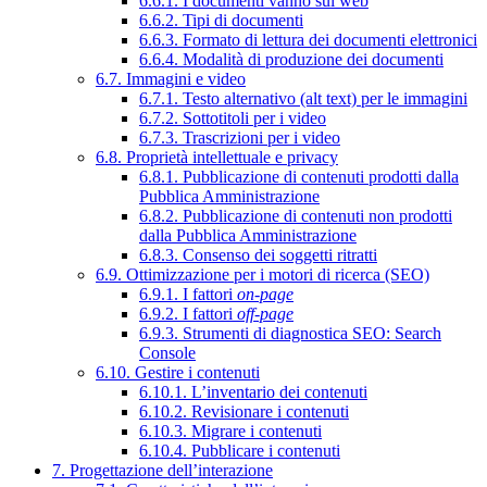
6.6.1. I documenti vanno sul web
6.6.2. Tipi di documenti
6.6.3. Formato di lettura dei documenti elettronici
6.6.4. Modalità di produzione dei documenti
6.7. Immagini e video
6.7.1. Testo alternativo (alt text) per le immagini
6.7.2. Sottotitoli per i video
6.7.3. Trascrizioni per i video
6.8. Proprietà intellettuale e privacy
6.8.1. Pubblicazione di contenuti prodotti dalla
Pubblica Amministrazione
6.8.2. Pubblicazione di contenuti non prodotti
dalla Pubblica Amministrazione
6.8.3. Consenso dei soggetti ritratti
6.9. Ottimizzazione per i motori di ricerca (SEO)
6.9.1. I fattori
on-page
6.9.2. I fattori
off-page
6.9.3. Strumenti di diagnostica SEO: Search
Console
6.10. Gestire i contenuti
6.10.1. L’inventario dei contenuti
6.10.2. Revisionare i contenuti
6.10.3. Migrare i contenuti
6.10.4. Pubblicare i contenuti
7. Progettazione dell’interazione