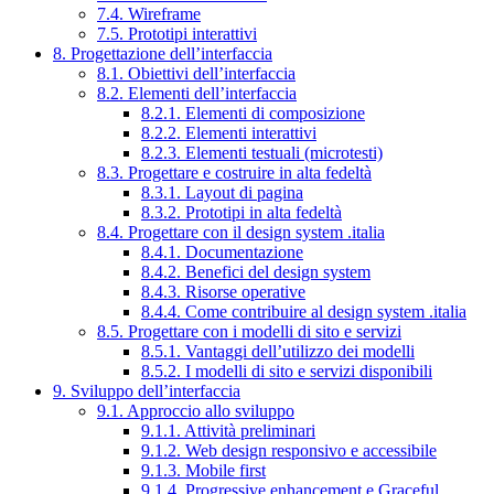
7.4. Wireframe
7.5. Prototipi interattivi
8. Progettazione dell’interfaccia
8.1. Obiettivi dell’interfaccia
8.2. Elementi dell’interfaccia
8.2.1. Elementi di composizione
8.2.2. Elementi interattivi
8.2.3. Elementi testuali (microtesti)
8.3. Progettare e costruire in alta fedeltà
8.3.1. Layout di pagina
8.3.2. Prototipi in alta fedeltà
8.4. Progettare con il design system .italia
8.4.1. Documentazione
8.4.2. Benefici del design system
8.4.3. Risorse operative
8.4.4. Come contribuire al design system .italia
8.5. Progettare con i modelli di sito e servizi
8.5.1. Vantaggi dell’utilizzo dei modelli
8.5.2. I modelli di sito e servizi disponibili
9. Sviluppo dell’interfaccia
9.1. Approccio allo sviluppo
9.1.1. Attività preliminari
9.1.2. Web design responsivo e accessibile
9.1.3. Mobile first
9.1.4. Progressive enhancement e Graceful