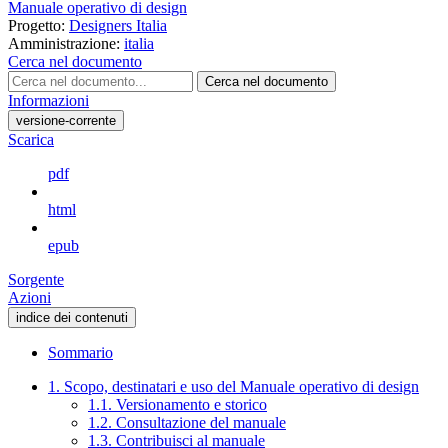
Manuale operativo di design
Progetto:
Designers Italia
Amministrazione:
italia
Cerca nel documento
Cerca nel documento
Informazioni
versione-corrente
Scarica
pdf
html
epub
Sorgente
Azioni
indice dei contenuti
Sommario
1. Scopo, destinatari e uso del Manuale operativo di design
1.1. Versionamento e storico
1.2. Consultazione del manuale
1.3. Contribuisci al manuale