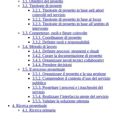
3.1. Obiettivi del progetto
3.2. Tipologie di progetti
3.2.1. Tipologie di progetto in base agli attori
coinvolti nel servizio
3.2.2. Tipologie di progetto in base al focus
3.2.3. Tipologie di progetto in base all’ambito di
intervento
3.3. Competenze, ruoli e figure coinvolte
3.3.1. Coordinatore di progetto
3.3.2. Definire ruoli e responsabilità
3.4. Metodo di lavoro
3.4.1. Definire processi, strumenti e rituali
3.4.2. Curare la documentazione di progetto
3.4.3. Organizzare tavoli tecnici collaborativi
3.4.4. Prendere decisioni
3.5. Il processo progettuale
3.5.1. Organizzare il progetto e la sua gestione
3.5.2. Comprendere il contesto d’uso del servizio
pubblico
3.5.3. Progettare i processi e i
touchpoint
del
servizio
3.5.4. Realizzare l’interfaccia utente del servizio
3.5.5. Validare la soluzione ottenuta
4. Ricerca progettuale
4.1. Ricerca primaria