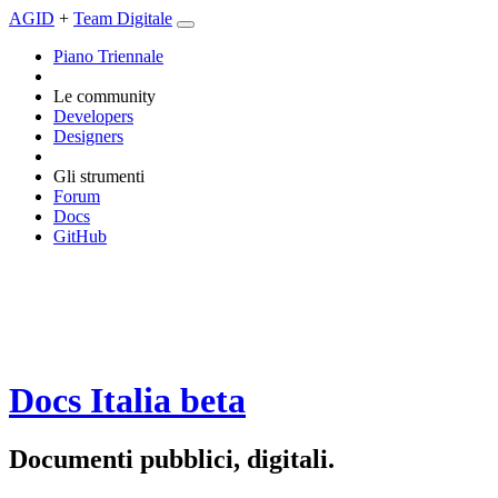
AGID
+
Team Digitale
Piano Triennale
Le community
Developers
Designers
Gli strumenti
Forum
Docs
GitHub
Docs Italia
beta
Documenti pubblici, digitali.