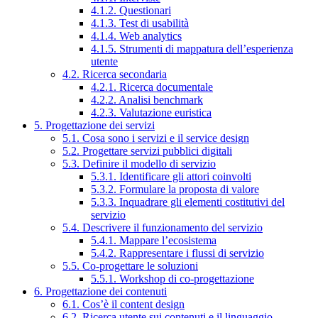
4.1.2. Questionari
4.1.3. Test di usabilità
4.1.4. Web analytics
4.1.5. Strumenti di mappatura dell’esperienza
utente
4.2. Ricerca secondaria
4.2.1. Ricerca documentale
4.2.2. Analisi benchmark
4.2.3. Valutazione euristica
5. Progettazione dei servizi
5.1. Cosa sono i servizi e il service design
5.2. Progettare servizi pubblici digitali
5.3. Definire il modello di servizio
5.3.1. Identificare gli attori coinvolti
5.3.2. Formulare la proposta di valore
5.3.3. Inquadrare gli elementi costitutivi del
servizio
5.4. Descrivere il funzionamento del servizio
5.4.1. Mappare l’ecosistema
5.4.2. Rappresentare i flussi di servizio
5.5. Co-progettare le soluzioni
5.5.1. Workshop di co-progettazione
6. Progettazione dei contenuti
6.1. Cos’è il content design
6.2. Ricerca utente sui contenuti e il linguaggio