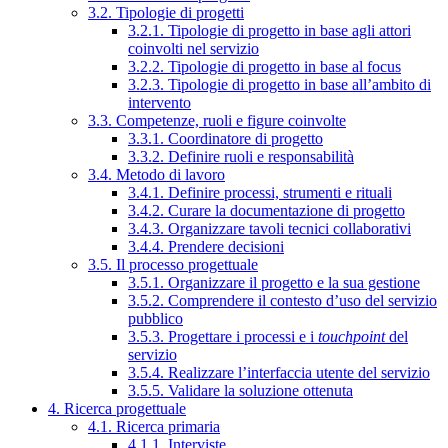
3.2. Tipologie di progetti
3.2.1. Tipologie di progetto in base agli attori
coinvolti nel servizio
3.2.2. Tipologie di progetto in base al focus
3.2.3. Tipologie di progetto in base all’ambito di
intervento
3.3. Competenze, ruoli e figure coinvolte
3.3.1. Coordinatore di progetto
3.3.2. Definire ruoli e responsabilità
3.4. Metodo di lavoro
3.4.1. Definire processi, strumenti e rituali
3.4.2. Curare la documentazione di progetto
3.4.3. Organizzare tavoli tecnici collaborativi
3.4.4. Prendere decisioni
3.5. Il processo progettuale
3.5.1. Organizzare il progetto e la sua gestione
3.5.2. Comprendere il contesto d’uso del servizio
pubblico
3.5.3. Progettare i processi e i
touchpoint
del
servizio
3.5.4. Realizzare l’interfaccia utente del servizio
3.5.5. Validare la soluzione ottenuta
4. Ricerca progettuale
4.1. Ricerca primaria
4.1.1. Interviste