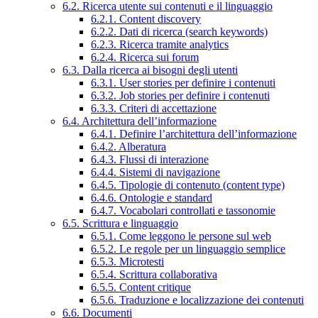
6.2. Ricerca utente sui contenuti e il linguaggio
6.2.1. Content discovery
6.2.2. Dati di ricerca (search keywords)
6.2.3. Ricerca tramite analytics
6.2.4. Ricerca sui forum
6.3. Dalla ricerca ai bisogni degli utenti
6.3.1. User stories per definire i contenuti
6.3.2. Job stories per definire i contenuti
6.3.3. Criteri di accettazione
6.4. Architettura dell’informazione
6.4.1. Definire l’architettura dell’informazione
6.4.2. Alberatura
6.4.3. Flussi di interazione
6.4.4. Sistemi di navigazione
6.4.5. Tipologie di contenuto (content type)
6.4.6. Ontologie e standard
6.4.7. Vocabolari controllati e tassonomie
6.5. Scrittura e linguaggio
6.5.1. Come leggono le persone sul web
6.5.2. Le regole per un linguaggio semplice
6.5.3. Microtesti
6.5.4. Scrittura collaborativa
6.5.5. Content critique
6.5.6. Traduzione e localizzazione dei contenuti
6.6. Documenti