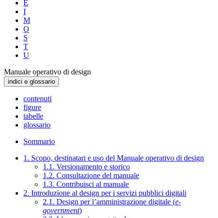
E
I
M
O
S
T
U
Manuale operativo di design
indici e glossario
contenuti
figure
tabelle
glossario
Sommario
1. Scopo, destinatari e uso del Manuale operativo di design
1.1. Versionamento e storico
1.2. Consultazione del manuale
1.3. Contribuisci al manuale
2. Introduzione al design per i servizi pubblici digitali
2.1. Design per l’amministrazione digitale (
e-
government
)