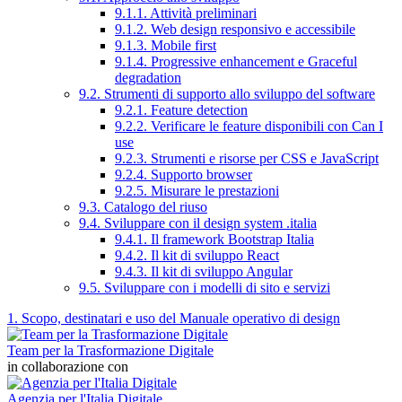
9.1.1. Attività preliminari
9.1.2. Web design responsivo e accessibile
9.1.3. Mobile first
9.1.4. Progressive enhancement e Graceful
degradation
9.2. Strumenti di supporto allo sviluppo del software
9.2.1. Feature detection
9.2.2. Verificare le feature disponibili con Can I
use
9.2.3. Strumenti e risorse per CSS e JavaScript
9.2.4. Supporto browser
9.2.5. Misurare le prestazioni
9.3. Catalogo del riuso
9.4. Sviluppare con il design system .italia
9.4.1. Il framework Bootstrap Italia
9.4.2. Il kit di sviluppo React
9.4.3. Il kit di sviluppo Angular
9.5. Sviluppare con i modelli di sito e servizi
1. Scopo, destinatari e uso del Manuale operativo di design
Team per la Trasformazione Digitale
in collaborazione con
Agenzia per l'Italia Digitale