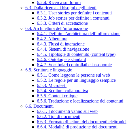
6.2.4. Ricerca sui forum
6.3. Dalla ricerca ai bisogni degli utenti
6.3.1. User stories per definire i contenuti
6.3.2. Job stories per definire i contenuti
6.3.3. Criteri di accettazione
6.4. Architettura dell’informazione
6.4.1. Definire l’architettura dell’informazione
6.4.2. Alberatura
6.4.3. Flussi di interazione
6.4.4. Sistemi di navigazione
6.4.5. Tipologie di contenuto (content type)
6.4.6. Ontologie e standard
6.4.7. Vocabolari controllati e tassonomie
6.5. Scrittura e linguaggio
6.5.1. Come leggono le persone sul web
6.5.2. Le regole per un linguaggio semplice
6.5.3. Microtesti
6.5.4. Scrittura collaborativa
6.5.5. Content critique
6.5.6. Traduzione e localizzazione dei contenuti
6.6. Documenti
6.6.1. I documenti vanno sul web
6.6.2. Tipi di documenti
6.6.3. Formato di lettura dei documenti elettronici
6.6.4. Modalità di produzione dei documenti