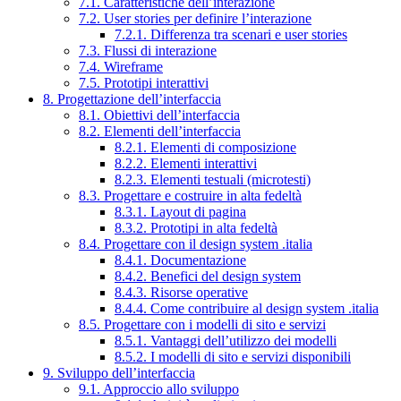
7.1. Caratteristiche dell’interazione
7.2. User stories per definire l’interazione
7.2.1. Differenza tra scenari e user stories
7.3. Flussi di interazione
7.4. Wireframe
7.5. Prototipi interattivi
8. Progettazione dell’interfaccia
8.1. Obiettivi dell’interfaccia
8.2. Elementi dell’interfaccia
8.2.1. Elementi di composizione
8.2.2. Elementi interattivi
8.2.3. Elementi testuali (microtesti)
8.3. Progettare e costruire in alta fedeltà
8.3.1. Layout di pagina
8.3.2. Prototipi in alta fedeltà
8.4. Progettare con il design system .italia
8.4.1. Documentazione
8.4.2. Benefici del design system
8.4.3. Risorse operative
8.4.4. Come contribuire al design system .italia
8.5. Progettare con i modelli di sito e servizi
8.5.1. Vantaggi dell’utilizzo dei modelli
8.5.2. I modelli di sito e servizi disponibili
9. Sviluppo dell’interfaccia
9.1. Approccio allo sviluppo