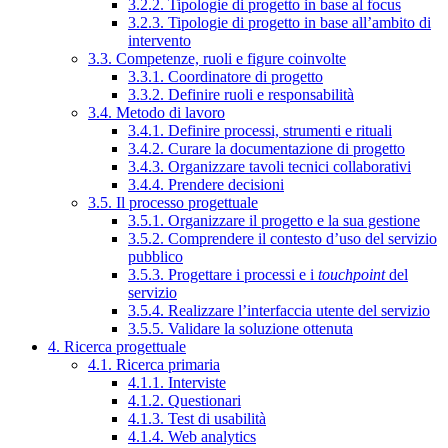
3.2.2. Tipologie di progetto in base al focus
3.2.3. Tipologie di progetto in base all’ambito di
intervento
3.3. Competenze, ruoli e figure coinvolte
3.3.1. Coordinatore di progetto
3.3.2. Definire ruoli e responsabilità
3.4. Metodo di lavoro
3.4.1. Definire processi, strumenti e rituali
3.4.2. Curare la documentazione di progetto
3.4.3. Organizzare tavoli tecnici collaborativi
3.4.4. Prendere decisioni
3.5. Il processo progettuale
3.5.1. Organizzare il progetto e la sua gestione
3.5.2. Comprendere il contesto d’uso del servizio
pubblico
3.5.3. Progettare i processi e i
touchpoint
del
servizio
3.5.4. Realizzare l’interfaccia utente del servizio
3.5.5. Validare la soluzione ottenuta
4. Ricerca progettuale
4.1. Ricerca primaria
4.1.1. Interviste
4.1.2. Questionari
4.1.3. Test di usabilità
4.1.4. Web analytics