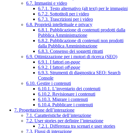
6.7. Immagini e video
6.7.1. Testo alternativo (alt text) per le immagini
6.7.2. Sottotitoli per i video
6.7.3. Trascrizioni per i video
6.8. Proprietà intellettuale e privacy
6.8.1. Pubblicazione di contenuti prodotti dalla
Pubblica Amministrazione
6.8.2. Pubblicazione di contenuti non prodotti
dalla Pubblica Amministrazione
6.8.3. Consenso dei soggetti ritratti
6.9. Ottimizzazione per i motori di ricerca (SEO)
6.9.1. I fattori
on-page
6.9.2. I fattori
off-page
6.9.3. Strumenti di diagnostica SEO: Search
Console
6.10. Gestire i contenuti
6.10.1. L’inventario dei contenuti
6.10.2. Revisionare i contenuti
6.10.3. Migrare i contenuti
6.10.4. Pubblicare i contenuti
7. Progettazione dell’interazione
7.1. Caratteristiche dell’interazione
7.2. User stories per definire l’interazione
7.2.1. Differenza tra scenari e user stories
7.3. Flussi di interazione