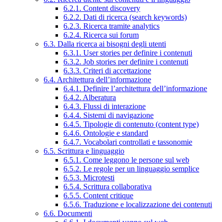
6.2.1. Content discovery
6.2.2. Dati di ricerca (search keywords)
6.2.3. Ricerca tramite analytics
6.2.4. Ricerca sui forum
6.3. Dalla ricerca ai bisogni degli utenti
6.3.1. User stories per definire i contenuti
6.3.2. Job stories per definire i contenuti
6.3.3. Criteri di accettazione
6.4. Architettura dell’informazione
6.4.1. Definire l’architettura dell’informazione
6.4.2. Alberatura
6.4.3. Flussi di interazione
6.4.4. Sistemi di navigazione
6.4.5. Tipologie di contenuto (content type)
6.4.6. Ontologie e standard
6.4.7. Vocabolari controllati e tassonomie
6.5. Scrittura e linguaggio
6.5.1. Come leggono le persone sul web
6.5.2. Le regole per un linguaggio semplice
6.5.3. Microtesti
6.5.4. Scrittura collaborativa
6.5.5. Content critique
6.5.6. Traduzione e localizzazione dei contenuti
6.6. Documenti