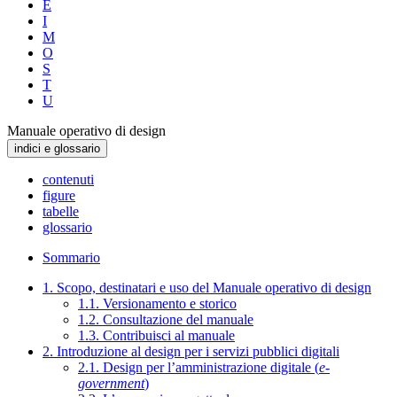
E
I
M
O
S
T
U
Manuale operativo di design
indici e glossario
contenuti
figure
tabelle
glossario
Sommario
1. Scopo, destinatari e uso del Manuale operativo di design
1.1. Versionamento e storico
1.2. Consultazione del manuale
1.3. Contribuisci al manuale
2. Introduzione al design per i servizi pubblici digitali
2.1. Design per l’amministrazione digitale (
e-
government
)