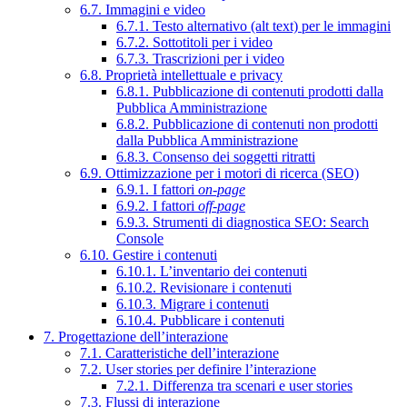
6.7. Immagini e video
6.7.1. Testo alternativo (alt text) per le immagini
6.7.2. Sottotitoli per i video
6.7.3. Trascrizioni per i video
6.8. Proprietà intellettuale e privacy
6.8.1. Pubblicazione di contenuti prodotti dalla
Pubblica Amministrazione
6.8.2. Pubblicazione di contenuti non prodotti
dalla Pubblica Amministrazione
6.8.3. Consenso dei soggetti ritratti
6.9. Ottimizzazione per i motori di ricerca (SEO)
6.9.1. I fattori
on-page
6.9.2. I fattori
off-page
6.9.3. Strumenti di diagnostica SEO: Search
Console
6.10. Gestire i contenuti
6.10.1. L’inventario dei contenuti
6.10.2. Revisionare i contenuti
6.10.3. Migrare i contenuti
6.10.4. Pubblicare i contenuti
7. Progettazione dell’interazione
7.1. Caratteristiche dell’interazione
7.2. User stories per definire l’interazione
7.2.1. Differenza tra scenari e user stories
7.3. Flussi di interazione