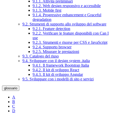
9.1.1. Attività preliminari
9.1.2. Web design responsivo e accessibile
9.1.3. Mobile first
9.1.4. Progressive enhancement e Graceful
degradation
9.2. Strumenti di supporto allo sviluppo del software
9.2.1. Feature detection
9.2.2. Verificare le feature disponibili con Can I
use
9.2.3. Strumenti e risorse per CSS e JavaScript
9.2.4. Supporto browser
9.2.5. Misurare le prestazioni
9.3. Catalogo del riuso
9.4. Sviluppare con il design system .italia
9.4.1. Il framework Bootstrap Italia
9.4.2. Il kit di sviluppo React
9.4.3. Il kit di sviluppo Angular
9.5. Sviluppare con i modelli di sito e servizi
glossario
A
B
C
D