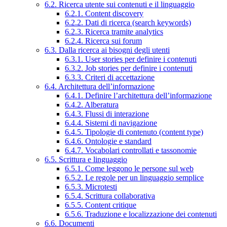
6.2. Ricerca utente sui contenuti e il linguaggio
6.2.1. Content discovery
6.2.2. Dati di ricerca (search keywords)
6.2.3. Ricerca tramite analytics
6.2.4. Ricerca sui forum
6.3. Dalla ricerca ai bisogni degli utenti
6.3.1. User stories per definire i contenuti
6.3.2. Job stories per definire i contenuti
6.3.3. Criteri di accettazione
6.4. Architettura dell’informazione
6.4.1. Definire l’architettura dell’informazione
6.4.2. Alberatura
6.4.3. Flussi di interazione
6.4.4. Sistemi di navigazione
6.4.5. Tipologie di contenuto (content type)
6.4.6. Ontologie e standard
6.4.7. Vocabolari controllati e tassonomie
6.5. Scrittura e linguaggio
6.5.1. Come leggono le persone sul web
6.5.2. Le regole per un linguaggio semplice
6.5.3. Microtesti
6.5.4. Scrittura collaborativa
6.5.5. Content critique
6.5.6. Traduzione e localizzazione dei contenuti
6.6. Documenti