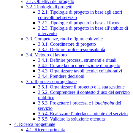
3.1. Obiettivi del progetto
3.2. Tipologie di progetti
3.2.1. Tipologie di progetto in base agli attori
coinvolti nel servizio
3.2.2. Tipologie di progetto in base al focus
3.2.3. Tipologie di progetto in base all’ambito di
intervento
3.3. Competenze, ruoli e figure coinvolte
3.3.1. Coordinatore di progetto
3.3.2. Definire ruoli e responsabilità
3.4. Metodo di lavoro
3.4.1. Definire processi, strumenti e rituali
3.4.2. Curare la documentazione di progetto
3.4.3. Organizzare tavoli tecnici collaborativi
3.4.4. Prendere decisioni
3.5. Il processo progettuale
3.5.1. Organizzare il progetto e la sua gestione
3.5.2. Comprendere il contesto d’uso del servizio
pubblico
3.5.3. Progettare i processi e i
touchpoint
del
servizio
3.5.4. Realizzare l’interfaccia utente del servizio
3.5.5. Validare la soluzione ottenuta
4. Ricerca progettuale
4.1. Ricerca primaria