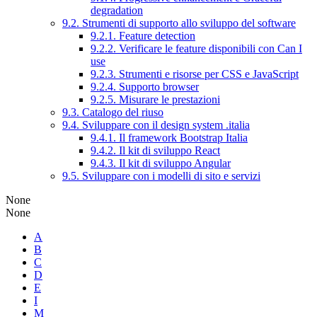
degradation
9.2. Strumenti di supporto allo sviluppo del software
9.2.1. Feature detection
9.2.2. Verificare le feature disponibili con Can I
use
9.2.3. Strumenti e risorse per CSS e JavaScript
9.2.4. Supporto browser
9.2.5. Misurare le prestazioni
9.3. Catalogo del riuso
9.4. Sviluppare con il design system .italia
9.4.1. Il framework Bootstrap Italia
9.4.2. Il kit di sviluppo React
9.4.3. Il kit di sviluppo Angular
9.5. Sviluppare con i modelli di sito e servizi
None
None
A
B
C
D
E
I
M