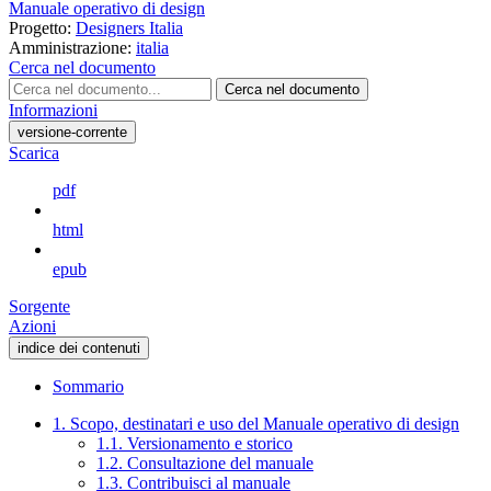
Manuale operativo di design
Progetto:
Designers Italia
Amministrazione:
italia
Cerca nel documento
Cerca nel documento
Informazioni
versione-corrente
Scarica
pdf
html
epub
Sorgente
Azioni
indice dei contenuti
Sommario
1. Scopo, destinatari e uso del Manuale operativo di design
1.1. Versionamento e storico
1.2. Consultazione del manuale
1.3. Contribuisci al manuale