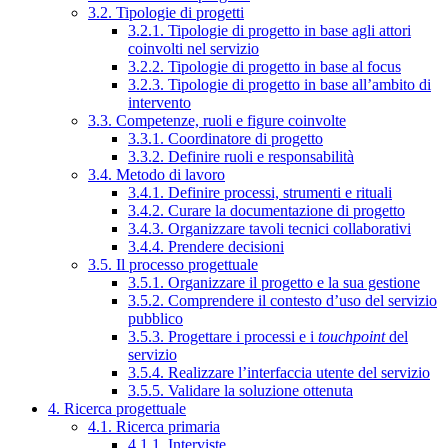
3.2. Tipologie di progetti
3.2.1. Tipologie di progetto in base agli attori
coinvolti nel servizio
3.2.2. Tipologie di progetto in base al focus
3.2.3. Tipologie di progetto in base all’ambito di
intervento
3.3. Competenze, ruoli e figure coinvolte
3.3.1. Coordinatore di progetto
3.3.2. Definire ruoli e responsabilità
3.4. Metodo di lavoro
3.4.1. Definire processi, strumenti e rituali
3.4.2. Curare la documentazione di progetto
3.4.3. Organizzare tavoli tecnici collaborativi
3.4.4. Prendere decisioni
3.5. Il processo progettuale
3.5.1. Organizzare il progetto e la sua gestione
3.5.2. Comprendere il contesto d’uso del servizio
pubblico
3.5.3. Progettare i processi e i
touchpoint
del
servizio
3.5.4. Realizzare l’interfaccia utente del servizio
3.5.5. Validare la soluzione ottenuta
4. Ricerca progettuale
4.1. Ricerca primaria
4.1.1. Interviste