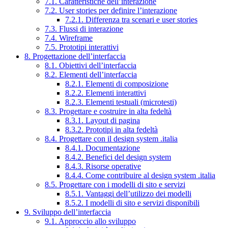
7.1. Caratteristiche dell’interazione
7.2. User stories per definire l’interazione
7.2.1. Differenza tra scenari e user stories
7.3. Flussi di interazione
7.4. Wireframe
7.5. Prototipi interattivi
8. Progettazione dell’interfaccia
8.1. Obiettivi dell’interfaccia
8.2. Elementi dell’interfaccia
8.2.1. Elementi di composizione
8.2.2. Elementi interattivi
8.2.3. Elementi testuali (microtesti)
8.3. Progettare e costruire in alta fedeltà
8.3.1. Layout di pagina
8.3.2. Prototipi in alta fedeltà
8.4. Progettare con il design system .italia
8.4.1. Documentazione
8.4.2. Benefici del design system
8.4.3. Risorse operative
8.4.4. Come contribuire al design system .italia
8.5. Progettare con i modelli di sito e servizi
8.5.1. Vantaggi dell’utilizzo dei modelli
8.5.2. I modelli di sito e servizi disponibili
9. Sviluppo dell’interfaccia
9.1. Approccio allo sviluppo