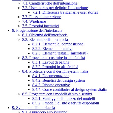
7.1. Caratteristiche dell’interazione
7.2. User stories per definire l’interazione
7.2.1. Differenza tra scenari e user stories
7.3. Flussi di interazione
7.4. Wireframe
7.5. Prototipi interattivi
8. Progettazione dell’interfaccia
8.1. Obiettivi dell’interfaccia
8.2. Elementi dell’interfaccia
8.2.1. Elementi di composizione
8.2.2. Elementi interattivi
8.2.3. Elementi testuali (microtesti)
8.3. Progettare e costruire in alta fedeltà
8.3.1. Layout di pagina
8.3.2. Prototipi in alta fedeltà
8.4. Progettare con il design system .italia
8.4.1. Documentazione
8.4.2. Benefici del design system
8.4.3. Risorse operative
8.4.4. Come contribuire al design system .italia
8.5. Progettare con i modelli di sito e servizi
8.5.1. Vantaggi dell’utilizzo dei modelli
8.5.2. I modelli di sito e servizi disponibili
9. Sviluppo dell’interfaccia
9.1. Approccio allo sviluppo