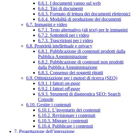
6.6.1. I documenti vanno sul web
6.6.2. Tipi di documenti
6.6.3. Formato di lettura dei documenti elettronici
6.6.4. Modalità di produzione dei documenti
6.7. Immagini e video
6.7.1. Testo alternativo (alt text) per le immagini
6.7.2. Sottotitoli per i video
6.7.3. Trascrizioni per i video
6.8. Proprietà intellettuale e privacy
6.8.1. Pubblicazione di contenuti prodotti dalla
Pubblica Amministrazione
6.8.2. Pubblicazione di contenuti non prodotti
dalla Pubblica Amministrazione
6.8.3. Consenso dei soggetti ritratti
6.9. Ottimizzazione per i motori di ricerca (SEO)
6.9.1. I fattori
on-page
6.9.2. I fattori
off-page
6.9.3. Strumenti di diagnostica SEO: Search
Console
6.10. Gestire i contenuti
6.10.1. L’inventario dei contenuti
6.10.2. Revisionare i contenuti
6.10.3. Migrare i contenuti
6.10.4. Pubblicare i contenuti
7. Progettazione dell’interazione