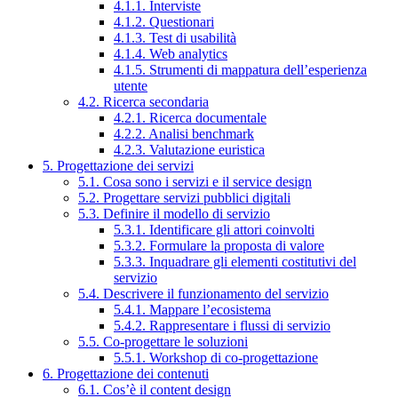
4.1.1. Interviste
4.1.2. Questionari
4.1.3. Test di usabilità
4.1.4. Web analytics
4.1.5. Strumenti di mappatura dell’esperienza
utente
4.2. Ricerca secondaria
4.2.1. Ricerca documentale
4.2.2. Analisi benchmark
4.2.3. Valutazione euristica
5. Progettazione dei servizi
5.1. Cosa sono i servizi e il service design
5.2. Progettare servizi pubblici digitali
5.3. Definire il modello di servizio
5.3.1. Identificare gli attori coinvolti
5.3.2. Formulare la proposta di valore
5.3.3. Inquadrare gli elementi costitutivi del
servizio
5.4. Descrivere il funzionamento del servizio
5.4.1. Mappare l’ecosistema
5.4.2. Rappresentare i flussi di servizio
5.5. Co-progettare le soluzioni
5.5.1. Workshop di co-progettazione
6. Progettazione dei contenuti
6.1. Cos’è il content design