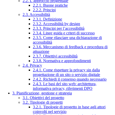
2.2. L’approccio progettuale
2.2.1. Buone pratiche
2.2.2. Principi
2.3. Accessibilità
2.3.1. Definizione
2.3.2. Accessibilità by design
2.3.3. Principi per l’accessibilità
2.3.4. Linee guida e criteri di successo
2.3.5. Come rilasciare una dichiarazione di
accessibilità
2.3.6. Meccanismo di feedback e procedura di
attuazione
2.3.7. Obiettivi accessibilità
2.3.8. Normativa e approfondimenti
2.4. Privacy
2.4.1. Come rispettare la privacy sin dalla
progettazione di un sito o servizio digitale
2.4.2. Richiedi il consenso quando necessario
2.4.3. Le basi del sito web: architettura,
informativa privacy, riferimenti DPO
3. Pianificazione, gestione e strategia
3.1. Obiettivi del progetto
3.2. Tipologie di progetti
3.2.1. Tipologie di progetto in base agli attori
coinvolti nel servizio