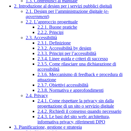
1.3. Contribuisci al manuale
2. Introduzione al design per i servizi pubblici digitali
2.1. Design per l’amministrazione digitale (
e-
government
)
2.2. L’approccio progettuale
2.2.1. Buone pratiche
2.2.2. Principi
2.3. Accessibilità
2.3.1. Definizione
2.3.2. Accessibilità by design
2.3.3. Principi per l’accessibilità
2.3.4. Linee guida e criteri di successo
2.3.5. Come rilasciare una dichiarazione di
accessibilità
2.3.6. Meccanismo di feedback e procedura di
attuazione
2.3.7. Obiettivi accessibilità
2.3.8. Normativa e approfondimenti
2.4. Privacy
2.4.1. Come rispettare la privacy sin dalla
progettazione di un sito o servizio digitale
2.4.2. Richiedi il consenso quando necessario
2.4.3. Le basi del sito web: architettura,
informativa privacy, riferimenti DPO
3. Pianificazione, gestione e strategia