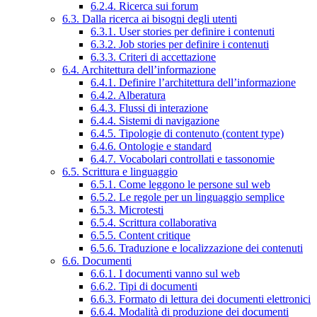
6.2.4. Ricerca sui forum
6.3. Dalla ricerca ai bisogni degli utenti
6.3.1. User stories per definire i contenuti
6.3.2. Job stories per definire i contenuti
6.3.3. Criteri di accettazione
6.4. Architettura dell’informazione
6.4.1. Definire l’architettura dell’informazione
6.4.2. Alberatura
6.4.3. Flussi di interazione
6.4.4. Sistemi di navigazione
6.4.5. Tipologie di contenuto (content type)
6.4.6. Ontologie e standard
6.4.7. Vocabolari controllati e tassonomie
6.5. Scrittura e linguaggio
6.5.1. Come leggono le persone sul web
6.5.2. Le regole per un linguaggio semplice
6.5.3. Microtesti
6.5.4. Scrittura collaborativa
6.5.5. Content critique
6.5.6. Traduzione e localizzazione dei contenuti
6.6. Documenti
6.6.1. I documenti vanno sul web
6.6.2. Tipi di documenti
6.6.3. Formato di lettura dei documenti elettronici
6.6.4. Modalità di produzione dei documenti