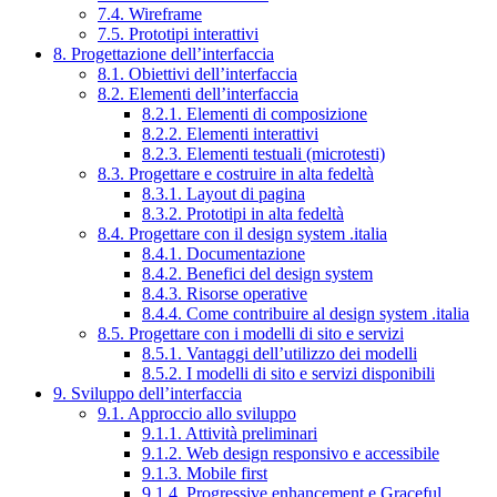
7.4. Wireframe
7.5. Prototipi interattivi
8. Progettazione dell’interfaccia
8.1. Obiettivi dell’interfaccia
8.2. Elementi dell’interfaccia
8.2.1. Elementi di composizione
8.2.2. Elementi interattivi
8.2.3. Elementi testuali (microtesti)
8.3. Progettare e costruire in alta fedeltà
8.3.1. Layout di pagina
8.3.2. Prototipi in alta fedeltà
8.4. Progettare con il design system .italia
8.4.1. Documentazione
8.4.2. Benefici del design system
8.4.3. Risorse operative
8.4.4. Come contribuire al design system .italia
8.5. Progettare con i modelli di sito e servizi
8.5.1. Vantaggi dell’utilizzo dei modelli
8.5.2. I modelli di sito e servizi disponibili
9. Sviluppo dell’interfaccia
9.1. Approccio allo sviluppo
9.1.1. Attività preliminari
9.1.2. Web design responsivo e accessibile
9.1.3. Mobile first
9.1.4. Progressive enhancement e Graceful