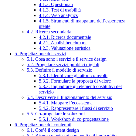
4.1.2. Questionari
4.1.3. Test di usabilità
4.1.4. Web analytics
4.1.5. Strumenti di mappatura dell’esperienza
utente
4.2. Ricerca secondaria
4.2.1. Ricerca documentale
4.2.2. Analisi benchmark
4.2.3. Valutazione euristica
5. Progettazione dei servizi
5.1. Cosa sono i servizi e il service design
5.2. Progettare servizi pubblici digitali
5.3. Definire il modello di servizio
5.3.1. Identificare gli attori coinvolti
5.3.2. Formulare la proposta di valore
5.3.3. Inquadrare gli elementi costitutivi del
servizio
5.4. Descrivere il funzionamento del servizio
5.4.1. Mappare l’ecosistema
5.4.2. Rappresentare i flussi di servizio
5.5. Co-progettare le soluzioni
5.5.1. Workshop di co-progettazione
6. Progettazione dei contenuti
6.1. Cos’è il content design
6.2. Ricerca utente sui contenuti e il linguaggio