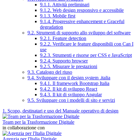
9.1.1. Attività preliminari
9.1.2. Web design responsivo e accessibile
9.1.3. Mobile first
9.1.4. Progressive enhancement e Graceful
degradation
9.2. Strumenti di supporto allo sviluppo del software
9.2.1. Feature detection
9.2.2. Verificare le feature disponibili con Can I
use
9.2.3. Strumenti e risorse per CSS e JavaScript
9.2.4. Supporto browser
9.2.5. Misurare le prestazioni
9.3. Catalogo del riuso
9.4. Sviluppare con il design system .italia
9.4.1. Il framework Bootstrap Italia
9.4.2. Il kit di sviluppo React
9.4.3. Il kit di sviluppo Angular
9.5. Sviluppare con i modelli di sito e servizi
1. Scopo, destinatari e uso del Manuale operativo di design
Team per la Trasformazione Digitale
in collaborazione con
Agenzia per l'Italia Digitale