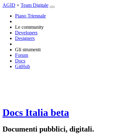
AGID
+
Team Digitale
Piano Triennale
Le community
Developers
Designers
Gli strumenti
Forum
Docs
GitHub
Docs Italia
beta
Documenti pubblici, digitali.