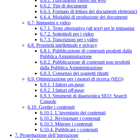
6.6.1. I documenti vanno sul web
6.6.2. Tipi di documenti
6.6.3. Formato di lettura dei documenti elettronici
6.6.4. Modalità di produzione dei documenti
6.7. Immagini e video
6.7.1. Testo alternativo (alt text) per le immagini
6.7.2. Sottotitoli per i video
6.7.3. Trascrizioni per i video
6.8. Proprietà intellettuale e privacy
6.8.1. Pubblicazione di contenuti prodotti dalla
Pubblica Amministrazione
6.8.2. Pubblicazione di contenuti non prodotti
dalla Pubblica Amministrazione
6.8.3. Consenso dei soggetti ritratti
6.9. Ottimizzazione per i motori di ricerca (SEO)
6.9.1. I fattori
on-page
6.9.2. I fattori
off-page
6.9.3. Strumenti di diagnostica SEO: Search
Console
6.10. Gestire i contenuti
6.10.1. L’inventario dei contenuti
6.10.2. Revisionare i contenuti
6.10.3. Migrare i contenuti
6.10.4. Pubblicare i contenuti
7. Progettazione dell’interazione