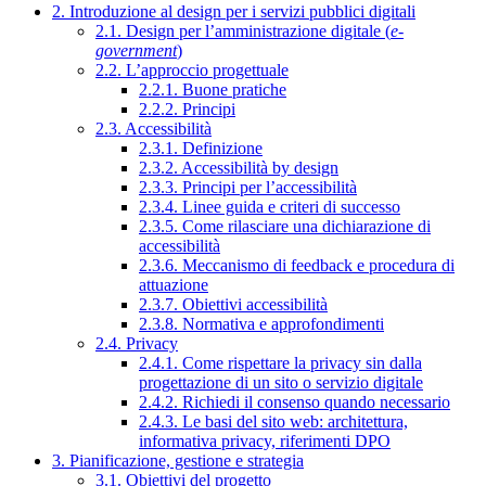
2. Introduzione al design per i servizi pubblici digitali
2.1. Design per l’amministrazione digitale (
e-
government
)
2.2. L’approccio progettuale
2.2.1. Buone pratiche
2.2.2. Principi
2.3. Accessibilità
2.3.1. Definizione
2.3.2. Accessibilità by design
2.3.3. Principi per l’accessibilità
2.3.4. Linee guida e criteri di successo
2.3.5. Come rilasciare una dichiarazione di
accessibilità
2.3.6. Meccanismo di feedback e procedura di
attuazione
2.3.7. Obiettivi accessibilità
2.3.8. Normativa e approfondimenti
2.4. Privacy
2.4.1. Come rispettare la privacy sin dalla
progettazione di un sito o servizio digitale
2.4.2. Richiedi il consenso quando necessario
2.4.3. Le basi del sito web: architettura,
informativa privacy, riferimenti DPO
3. Pianificazione, gestione e strategia
3.1. Obiettivi del progetto