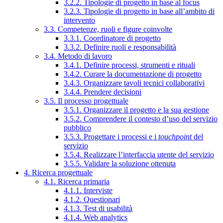
3.2.2. Tipologie di progetto in base al focus
3.2.3. Tipologie di progetto in base all’ambito di
intervento
3.3. Competenze, ruoli e figure coinvolte
3.3.1. Coordinatore di progetto
3.3.2. Definire ruoli e responsabilità
3.4. Metodo di lavoro
3.4.1. Definire processi, strumenti e rituali
3.4.2. Curare la documentazione di progetto
3.4.3. Organizzare tavoli tecnici collaborativi
3.4.4. Prendere decisioni
3.5. Il processo progettuale
3.5.1. Organizzare il progetto e la sua gestione
3.5.2. Comprendere il contesto d’uso del servizio
pubblico
3.5.3. Progettare i processi e i
touchpoint
del
servizio
3.5.4. Realizzare l’interfaccia utente del servizio
3.5.5. Validare la soluzione ottenuta
4. Ricerca progettuale
4.1. Ricerca primaria
4.1.1. Interviste
4.1.2. Questionari
4.1.3. Test di usabilità
4.1.4. Web analytics