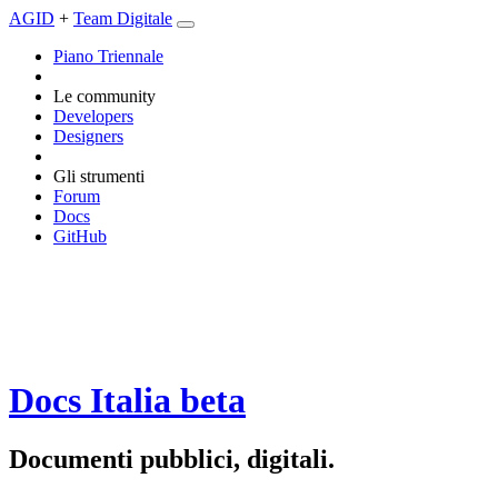
AGID
+
Team Digitale
Piano Triennale
Le community
Developers
Designers
Gli strumenti
Forum
Docs
GitHub
Docs Italia
beta
Documenti pubblici, digitali.