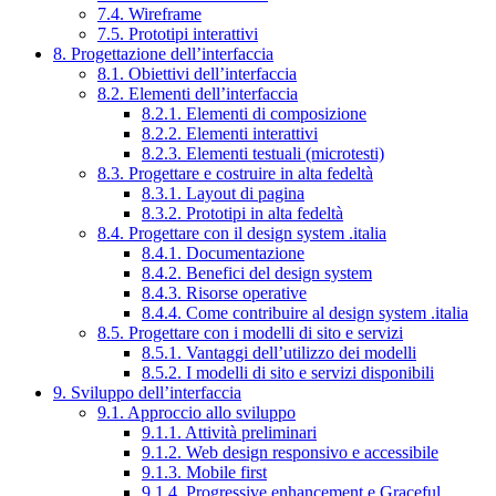
7.4. Wireframe
7.5. Prototipi interattivi
8. Progettazione dell’interfaccia
8.1. Obiettivi dell’interfaccia
8.2. Elementi dell’interfaccia
8.2.1. Elementi di composizione
8.2.2. Elementi interattivi
8.2.3. Elementi testuali (microtesti)
8.3. Progettare e costruire in alta fedeltà
8.3.1. Layout di pagina
8.3.2. Prototipi in alta fedeltà
8.4. Progettare con il design system .italia
8.4.1. Documentazione
8.4.2. Benefici del design system
8.4.3. Risorse operative
8.4.4. Come contribuire al design system .italia
8.5. Progettare con i modelli di sito e servizi
8.5.1. Vantaggi dell’utilizzo dei modelli
8.5.2. I modelli di sito e servizi disponibili
9. Sviluppo dell’interfaccia
9.1. Approccio allo sviluppo
9.1.1. Attività preliminari
9.1.2. Web design responsivo e accessibile
9.1.3. Mobile first
9.1.4. Progressive enhancement e Graceful