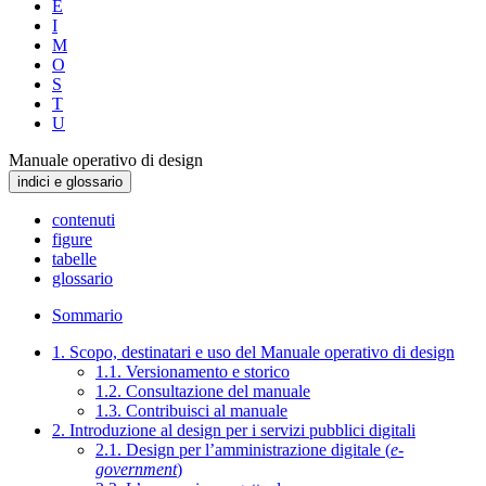
E
I
M
O
S
T
U
Manuale operativo di design
indici e glossario
contenuti
figure
tabelle
glossario
Sommario
1. Scopo, destinatari e uso del Manuale operativo di design
1.1. Versionamento e storico
1.2. Consultazione del manuale
1.3. Contribuisci al manuale
2. Introduzione al design per i servizi pubblici digitali
2.1. Design per l’amministrazione digitale (
e-
government
)