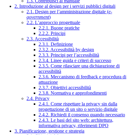
1.3. Contribuisci al manuale
2. Introduzione al design per i servizi pubblici digitali
2.1. Design per l’amministrazione digitale (
e-
government
)
2.2. L’approccio progettuale
2.2.1. Buone pratiche
2.2.2. Principi
2.3. Accessibilità
2.3.1. Definizione
2.3.2. Accessibilità by design
2.3.3. Principi per l’accessibilità
2.3.4. Linee guida e criteri di successo
2.3.5. Come rilasciare una dichiarazione di
accessibilità
2.3.6. Meccanismo di feedback e procedura di
attuazione
2.3.7. Obiettivi accessibilità
2.3.8. Normativa e approfondimenti
2.4. Privacy
2.4.1. Come rispettare la privacy sin dalla
progettazione di un sito o servizio digitale
2.4.2. Richiedi il consenso quando necessario
2.4.3. Le basi del sito web: architettura,
informativa privacy, riferimenti DPO
3. Pianificazione, gestione e strategia