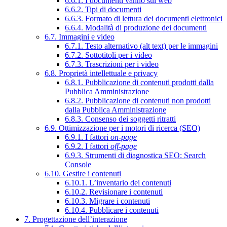
6.6.1. I documenti vanno sul web
6.6.2. Tipi di documenti
6.6.3. Formato di lettura dei documenti elettronici
6.6.4. Modalità di produzione dei documenti
6.7. Immagini e video
6.7.1. Testo alternativo (alt text) per le immagini
6.7.2. Sottotitoli per i video
6.7.3. Trascrizioni per i video
6.8. Proprietà intellettuale e privacy
6.8.1. Pubblicazione di contenuti prodotti dalla
Pubblica Amministrazione
6.8.2. Pubblicazione di contenuti non prodotti
dalla Pubblica Amministrazione
6.8.3. Consenso dei soggetti ritratti
6.9. Ottimizzazione per i motori di ricerca (SEO)
6.9.1. I fattori
on-page
6.9.2. I fattori
off-page
6.9.3. Strumenti di diagnostica SEO: Search
Console
6.10. Gestire i contenuti
6.10.1. L’inventario dei contenuti
6.10.2. Revisionare i contenuti
6.10.3. Migrare i contenuti
6.10.4. Pubblicare i contenuti
7. Progettazione dell’interazione