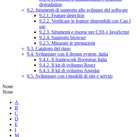
degradation
9.2. Strumenti di supporto allo sviluppo del software
9.2.1. Feature detection
9.2.2. Verificare le feature disponibili con Can I
use
9.2.3. Strumenti e risorse per CSS e JavaScript
9.2.4. Supporto browser
9.2.5. Misurare le prestazioni
9.3. Catalogo del riuso
9.4. Sviluppare con il design system .italia
9.4.1. Il framework Bootstrap Italia
9.4.2. Il kit di sviluppo React
9.4.3. Il kit di sviluppo Angular
9.5. Sviluppare con i modelli di sito e servizi
None
None
A
B
C
D
E
I
M