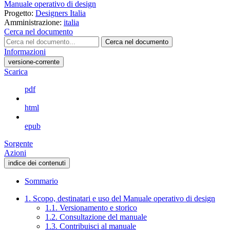
Manuale operativo di design
Progetto:
Designers Italia
Amministrazione:
italia
Cerca nel documento
Cerca nel documento
Informazioni
versione-corrente
Scarica
pdf
html
epub
Sorgente
Azioni
indice dei contenuti
Sommario
1. Scopo, destinatari e uso del Manuale operativo di design
1.1. Versionamento e storico
1.2. Consultazione del manuale
1.3. Contribuisci al manuale