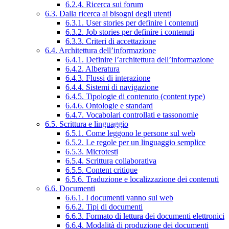
6.2.4. Ricerca sui forum
6.3. Dalla ricerca ai bisogni degli utenti
6.3.1. User stories per definire i contenuti
6.3.2. Job stories per definire i contenuti
6.3.3. Criteri di accettazione
6.4. Architettura dell’informazione
6.4.1. Definire l’architettura dell’informazione
6.4.2. Alberatura
6.4.3. Flussi di interazione
6.4.4. Sistemi di navigazione
6.4.5. Tipologie di contenuto (content type)
6.4.6. Ontologie e standard
6.4.7. Vocabolari controllati e tassonomie
6.5. Scrittura e linguaggio
6.5.1. Come leggono le persone sul web
6.5.2. Le regole per un linguaggio semplice
6.5.3. Microtesti
6.5.4. Scrittura collaborativa
6.5.5. Content critique
6.5.6. Traduzione e localizzazione dei contenuti
6.6. Documenti
6.6.1. I documenti vanno sul web
6.6.2. Tipi di documenti
6.6.3. Formato di lettura dei documenti elettronici
6.6.4. Modalità di produzione dei documenti