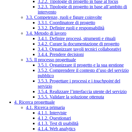
3.2.2. Tipologie di progetto in base al focus
3.2.3. Tipologie di progetto in base all’ambito di
intervento
3.3. Competenze, ruoli e figure coinvolte
3.3.1. Coordinatore di progetto
3.3.2. Definire ruoli e responsabilità
3.4. Metodo di lavoro
3.4.1. Definire processi, strumenti e rituali
3.4.2. Curare la documentazione di progetto
3.4.3. Organizzare tavoli tecnici collaborativi
3.4.4. Prendere decisioni
3.5. Il processo progettuale
3.5.1. Organizzare il progetto e la sua gestione
3.5.2. Comprendere il contesto d’uso del servizio
pubblico
3.5.3. Progettare i processi e i
touchpoint
del
servizio
3.5.4. Realizzare l’interfaccia utente del servizio
3.5.5. Validare la soluzione ottenuta
4. Ricerca progettuale
4.1. Ricerca primaria
4.1.1. Interviste
4.1.2. Questionari
4.1.3. Test di usabilità
4.1.4. Web analytics