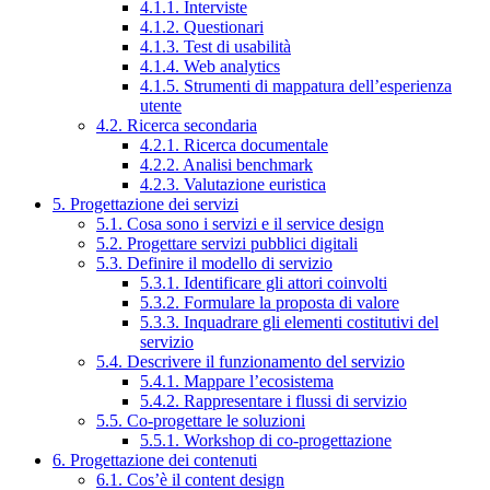
4.1.1. Interviste
4.1.2. Questionari
4.1.3. Test di usabilità
4.1.4. Web analytics
4.1.5. Strumenti di mappatura dell’esperienza
utente
4.2. Ricerca secondaria
4.2.1. Ricerca documentale
4.2.2. Analisi benchmark
4.2.3. Valutazione euristica
5. Progettazione dei servizi
5.1. Cosa sono i servizi e il service design
5.2. Progettare servizi pubblici digitali
5.3. Definire il modello di servizio
5.3.1. Identificare gli attori coinvolti
5.3.2. Formulare la proposta di valore
5.3.3. Inquadrare gli elementi costitutivi del
servizio
5.4. Descrivere il funzionamento del servizio
5.4.1. Mappare l’ecosistema
5.4.2. Rappresentare i flussi di servizio
5.5. Co-progettare le soluzioni
5.5.1. Workshop di co-progettazione
6. Progettazione dei contenuti
6.1. Cos’è il content design