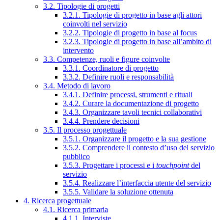
3.2. Tipologie di progetti
3.2.1. Tipologie di progetto in base agli attori
coinvolti nel servizio
3.2.2. Tipologie di progetto in base al focus
3.2.3. Tipologie di progetto in base all’ambito di
intervento
3.3. Competenze, ruoli e figure coinvolte
3.3.1. Coordinatore di progetto
3.3.2. Definire ruoli e responsabilità
3.4. Metodo di lavoro
3.4.1. Definire processi, strumenti e rituali
3.4.2. Curare la documentazione di progetto
3.4.3. Organizzare tavoli tecnici collaborativi
3.4.4. Prendere decisioni
3.5. Il processo progettuale
3.5.1. Organizzare il progetto e la sua gestione
3.5.2. Comprendere il contesto d’uso del servizio
pubblico
3.5.3. Progettare i processi e i
touchpoint
del
servizio
3.5.4. Realizzare l’interfaccia utente del servizio
3.5.5. Validare la soluzione ottenuta
4. Ricerca progettuale
4.1. Ricerca primaria
4.1.1. Interviste