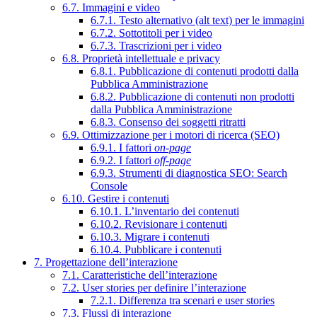
6.7. Immagini e video
6.7.1. Testo alternativo (alt text) per le immagini
6.7.2. Sottotitoli per i video
6.7.3. Trascrizioni per i video
6.8. Proprietà intellettuale e privacy
6.8.1. Pubblicazione di contenuti prodotti dalla
Pubblica Amministrazione
6.8.2. Pubblicazione di contenuti non prodotti
dalla Pubblica Amministrazione
6.8.3. Consenso dei soggetti ritratti
6.9. Ottimizzazione per i motori di ricerca (SEO)
6.9.1. I fattori
on-page
6.9.2. I fattori
off-page
6.9.3. Strumenti di diagnostica SEO: Search
Console
6.10. Gestire i contenuti
6.10.1. L’inventario dei contenuti
6.10.2. Revisionare i contenuti
6.10.3. Migrare i contenuti
6.10.4. Pubblicare i contenuti
7. Progettazione dell’interazione
7.1. Caratteristiche dell’interazione
7.2. User stories per definire l’interazione
7.2.1. Differenza tra scenari e user stories
7.3. Flussi di interazione