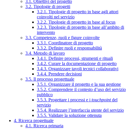
3.1. Obiettivi del progetto
3.2. Tipologie di progetti
3.2.1. Tipologie di progetto in base agli attori
coinvolti nel servizio
3.2.2. Tipologie di progetto in base al focus
3.2.3. Tipologie di progetto in base all’ambito di
intervento
3.3. Competenze, ruoli e figure coinvolte
3.3.1. Coordinatore di progetto
3.3.2. Definire ruoli e responsabilità
3.4. Metodo di lavoro
3.4.1. Definire processi, strumenti e rituali
3.4.2. Curare la documentazione di progetto
3.4.3. Organizzare tavoli tecnici collaborativi
3.4.4. Prendere decisioni
3.5. Il processo progettuale
3.5.1. Organizzare il progetto e la sua gestione
3.5.2. Comprendere il contesto d’uso del servizio
pubblico
3.5.3. Progettare i processi e i
touchpoint
del
servizio
3.5.4. Realizzare l’interfaccia utente del servizio
3.5.5. Validare la soluzione ottenuta
4. Ricerca progettuale
4.1. Ricerca primaria