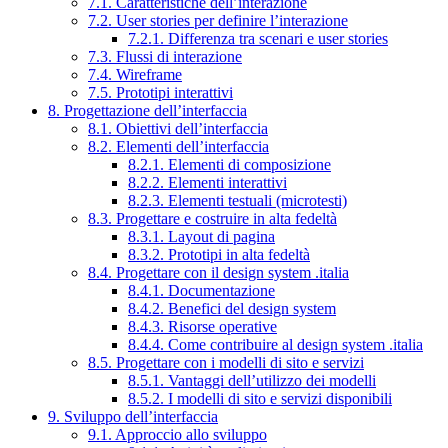
7.1. Caratteristiche dell’interazione
7.2. User stories per definire l’interazione
7.2.1. Differenza tra scenari e user stories
7.3. Flussi di interazione
7.4. Wireframe
7.5. Prototipi interattivi
8. Progettazione dell’interfaccia
8.1. Obiettivi dell’interfaccia
8.2. Elementi dell’interfaccia
8.2.1. Elementi di composizione
8.2.2. Elementi interattivi
8.2.3. Elementi testuali (microtesti)
8.3. Progettare e costruire in alta fedeltà
8.3.1. Layout di pagina
8.3.2. Prototipi in alta fedeltà
8.4. Progettare con il design system .italia
8.4.1. Documentazione
8.4.2. Benefici del design system
8.4.3. Risorse operative
8.4.4. Come contribuire al design system .italia
8.5. Progettare con i modelli di sito e servizi
8.5.1. Vantaggi dell’utilizzo dei modelli
8.5.2. I modelli di sito e servizi disponibili
9. Sviluppo dell’interfaccia
9.1. Approccio allo sviluppo