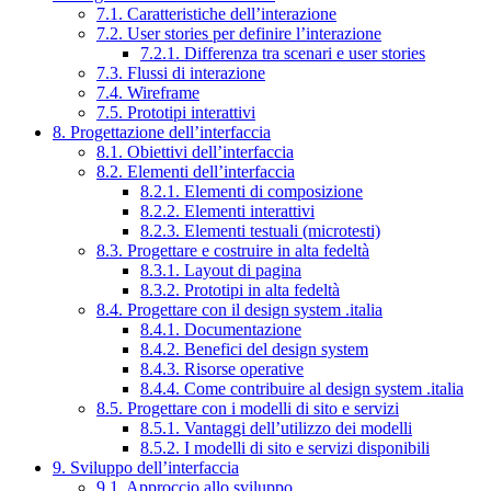
7.1. Caratteristiche dell’interazione
7.2. User stories per definire l’interazione
7.2.1. Differenza tra scenari e user stories
7.3. Flussi di interazione
7.4. Wireframe
7.5. Prototipi interattivi
8. Progettazione dell’interfaccia
8.1. Obiettivi dell’interfaccia
8.2. Elementi dell’interfaccia
8.2.1. Elementi di composizione
8.2.2. Elementi interattivi
8.2.3. Elementi testuali (microtesti)
8.3. Progettare e costruire in alta fedeltà
8.3.1. Layout di pagina
8.3.2. Prototipi in alta fedeltà
8.4. Progettare con il design system .italia
8.4.1. Documentazione
8.4.2. Benefici del design system
8.4.3. Risorse operative
8.4.4. Come contribuire al design system .italia
8.5. Progettare con i modelli di sito e servizi
8.5.1. Vantaggi dell’utilizzo dei modelli
8.5.2. I modelli di sito e servizi disponibili
9. Sviluppo dell’interfaccia
9.1. Approccio allo sviluppo