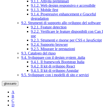
9.1.1. Attività preliminari
9.1.2. Web design responsivo e accessibile
9.1.3. Mobile first
9.1.4. Progressive enhancement e Graceful
degradation
9.2. Strumenti di supporto allo sviluppo del software
9.2.1. Feature detection
9.2.2. Verificare le feature disponibili con Can I
use
9.2.3. Strumenti e risorse per CSS e JavaScript
9.2.4. Supporto browser
9.2.5. Misurare le prestazioni
9.3. Catalogo del riuso
9.4. Sviluppare con il design system .italia
9.4.1. Il framework Bootstrap Italia
9.4.2. Il kit di sviluppo React
9.4.3. Il kit di sviluppo Angular
9.5. Sviluppare con i modelli di sito e servizi
glossario
A
B
C
D