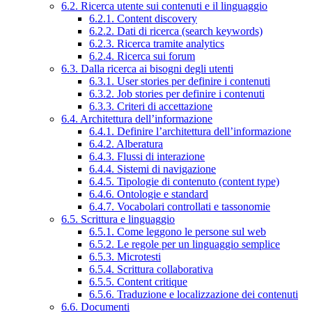
6.2. Ricerca utente sui contenuti e il linguaggio
6.2.1. Content discovery
6.2.2. Dati di ricerca (search keywords)
6.2.3. Ricerca tramite analytics
6.2.4. Ricerca sui forum
6.3. Dalla ricerca ai bisogni degli utenti
6.3.1. User stories per definire i contenuti
6.3.2. Job stories per definire i contenuti
6.3.3. Criteri di accettazione
6.4. Architettura dell’informazione
6.4.1. Definire l’architettura dell’informazione
6.4.2. Alberatura
6.4.3. Flussi di interazione
6.4.4. Sistemi di navigazione
6.4.5. Tipologie di contenuto (content type)
6.4.6. Ontologie e standard
6.4.7. Vocabolari controllati e tassonomie
6.5. Scrittura e linguaggio
6.5.1. Come leggono le persone sul web
6.5.2. Le regole per un linguaggio semplice
6.5.3. Microtesti
6.5.4. Scrittura collaborativa
6.5.5. Content critique
6.5.6. Traduzione e localizzazione dei contenuti
6.6. Documenti