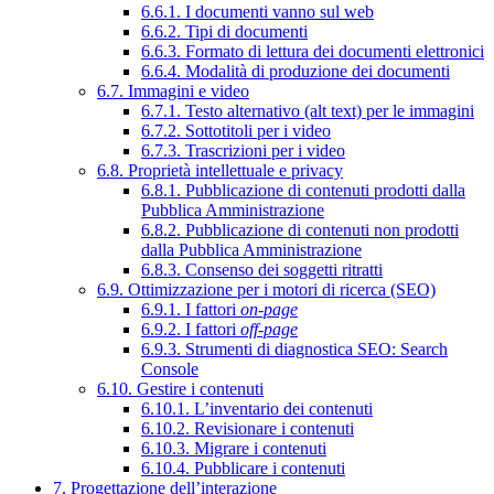
6.6.1. I documenti vanno sul web
6.6.2. Tipi di documenti
6.6.3. Formato di lettura dei documenti elettronici
6.6.4. Modalità di produzione dei documenti
6.7. Immagini e video
6.7.1. Testo alternativo (alt text) per le immagini
6.7.2. Sottotitoli per i video
6.7.3. Trascrizioni per i video
6.8. Proprietà intellettuale e privacy
6.8.1. Pubblicazione di contenuti prodotti dalla
Pubblica Amministrazione
6.8.2. Pubblicazione di contenuti non prodotti
dalla Pubblica Amministrazione
6.8.3. Consenso dei soggetti ritratti
6.9. Ottimizzazione per i motori di ricerca (SEO)
6.9.1. I fattori
on-page
6.9.2. I fattori
off-page
6.9.3. Strumenti di diagnostica SEO: Search
Console
6.10. Gestire i contenuti
6.10.1. L’inventario dei contenuti
6.10.2. Revisionare i contenuti
6.10.3. Migrare i contenuti
6.10.4. Pubblicare i contenuti
7. Progettazione dell’interazione