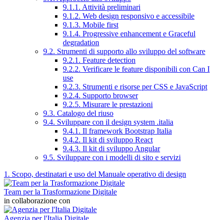
9.1.1. Attività preliminari
9.1.2. Web design responsivo e accessibile
9.1.3. Mobile first
9.1.4. Progressive enhancement e Graceful
degradation
9.2. Strumenti di supporto allo sviluppo del software
9.2.1. Feature detection
9.2.2. Verificare le feature disponibili con Can I
use
9.2.3. Strumenti e risorse per CSS e JavaScript
9.2.4. Supporto browser
9.2.5. Misurare le prestazioni
9.3. Catalogo del riuso
9.4. Sviluppare con il design system .italia
9.4.1. Il framework Bootstrap Italia
9.4.2. Il kit di sviluppo React
9.4.3. Il kit di sviluppo Angular
9.5. Sviluppare con i modelli di sito e servizi
1. Scopo, destinatari e uso del Manuale operativo di design
Team per la Trasformazione Digitale
in collaborazione con
Agenzia per l'Italia Digitale