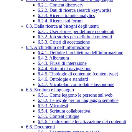
6.2.1. Content discovery
6.2.2. Dati di ricerca (search keywords)
6.2.3. Ricerca tramite analytics
6.2.4. Ricerca sui forum
6.3. Dalla ricerca ai bisogni degli utenti
6.3.1. User stories per definire i contenuti
6.3.2. Job stories per definire i contenuti
6.3.3. Criteri di accettazione
6.4. Architettura dell’informazione
6.4.1. Definire l’architettura dell’informazione
6.4.2. Alberatura
6.4.3. Flussi di interazione
6.4.4. Sistemi di navigazione
6.4.5. Tipologie di contenuto (content type)
6.4.6. Ontologie e standard
6.4.7. Vocabolari controllati e tassonomie
6.5. Scrittura e linguaggio
6.5.1. Come leggono le persone sul web
6.5.2. Le regole per un linguaggio semplice
6.5.3. Microtesti
6.5.4. Scrittura collaborativa
6.5.5. Content critique
6.5.6. Traduzione e localizzazione dei contenuti
6.6. Documenti