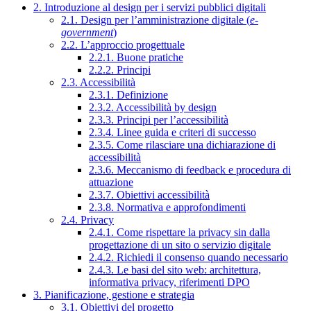
2. Introduzione al design per i servizi pubblici digitali
2.1. Design per l’amministrazione digitale (
e-
government
)
2.2. L’approccio progettuale
2.2.1. Buone pratiche
2.2.2. Principi
2.3. Accessibilità
2.3.1. Definizione
2.3.2. Accessibilità by design
2.3.3. Principi per l’accessibilità
2.3.4. Linee guida e criteri di successo
2.3.5. Come rilasciare una dichiarazione di
accessibilità
2.3.6. Meccanismo di feedback e procedura di
attuazione
2.3.7. Obiettivi accessibilità
2.3.8. Normativa e approfondimenti
2.4. Privacy
2.4.1. Come rispettare la privacy sin dalla
progettazione di un sito o servizio digitale
2.4.2. Richiedi il consenso quando necessario
2.4.3. Le basi del sito web: architettura,
informativa privacy, riferimenti DPO
3. Pianificazione, gestione e strategia
3.1. Obiettivi del progetto