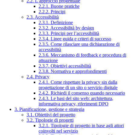
2.2. L’approccio progettuale
2.2.1. Buone pratiche
2.2.2. Principi
2.3. Accessibilità
2.3.1. Definizione
2.3.2. Accessibilità by design
2.3.3. Principi per l’accessibilità
2.3.4. Linee guida e criteri di successo
2.3.5. Come rilasciare una dichiarazione di
accessibilità
2.3.6. Meccanismo di feedback e procedura di
attuazione
2.3.7. Obiettivi accessibilità
2.3.8. Normativa e approfondimenti
2.4. Privacy
2.4.1. Come rispettare la privacy sin dalla
progettazione di un sito o servizio digitale
2.4.2. Richiedi il consenso quando necessario
2.4.3. Le basi del sito web: architettura,
informativa privacy, riferimenti DPO
3. Pianificazione, gestione e strategia
3.1. Obiettivi del progetto
3.2. Tipologie di progetti
3.2.1. Tipologie di progetto in base agli attori
coinvolti nel servizio