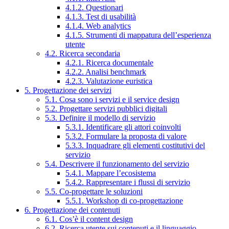
4.1.2. Questionari
4.1.3. Test di usabilità
4.1.4. Web analytics
4.1.5. Strumenti di mappatura dell’esperienza
utente
4.2. Ricerca secondaria
4.2.1. Ricerca documentale
4.2.2. Analisi benchmark
4.2.3. Valutazione euristica
5. Progettazione dei servizi
5.1. Cosa sono i servizi e il service design
5.2. Progettare servizi pubblici digitali
5.3. Definire il modello di servizio
5.3.1. Identificare gli attori coinvolti
5.3.2. Formulare la proposta di valore
5.3.3. Inquadrare gli elementi costitutivi del
servizio
5.4. Descrivere il funzionamento del servizio
5.4.1. Mappare l’ecosistema
5.4.2. Rappresentare i flussi di servizio
5.5. Co-progettare le soluzioni
5.5.1. Workshop di co-progettazione
6. Progettazione dei contenuti
6.1. Cos’è il content design
6.2. Ricerca utente sui contenuti e il linguaggio