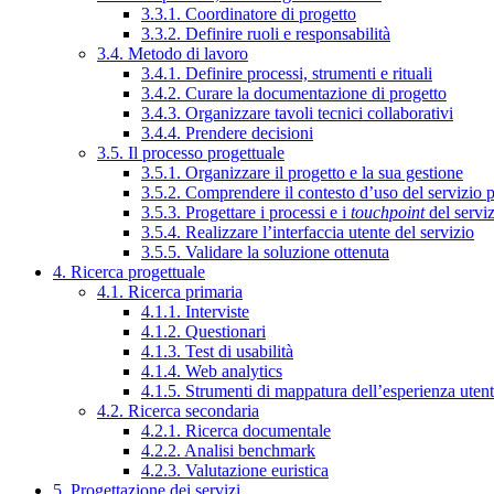
3.3.1. Coordinatore di progetto
3.3.2. Definire ruoli e responsabilità
3.4. Metodo di lavoro
3.4.1. Definire processi, strumenti e rituali
3.4.2. Curare la documentazione di progetto
3.4.3. Organizzare tavoli tecnici collaborativi
3.4.4. Prendere decisioni
3.5. Il processo progettuale
3.5.1. Organizzare il progetto e la sua gestione
3.5.2. Comprendere il contesto d’uso del servizio 
3.5.3. Progettare i processi e i
touchpoint
del servi
3.5.4. Realizzare l’interfaccia utente del servizio
3.5.5. Validare la soluzione ottenuta
4. Ricerca progettuale
4.1. Ricerca primaria
4.1.1. Interviste
4.1.2. Questionari
4.1.3. Test di usabilità
4.1.4. Web analytics
4.1.5. Strumenti di mappatura dell’esperienza uten
4.2. Ricerca secondaria
4.2.1. Ricerca documentale
4.2.2. Analisi benchmark
4.2.3. Valutazione euristica
5. Progettazione dei servizi