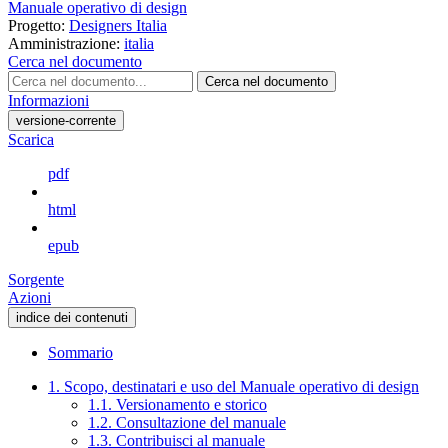
Manuale operativo di design
Progetto:
Designers Italia
Amministrazione:
italia
Cerca nel documento
Cerca nel documento
Informazioni
versione-corrente
Scarica
pdf
html
epub
Sorgente
Azioni
indice dei contenuti
Sommario
1. Scopo, destinatari e uso del Manuale operativo di design
1.1. Versionamento e storico
1.2. Consultazione del manuale
1.3. Contribuisci al manuale