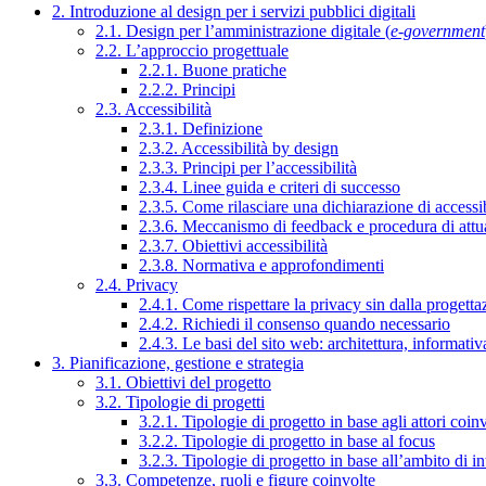
2. Introduzione al design per i servizi pubblici digitali
2.1. Design per l’amministrazione digitale (
e-government
2.2. L’approccio progettuale
2.2.1. Buone pratiche
2.2.2. Principi
2.3. Accessibilità
2.3.1. Definizione
2.3.2. Accessibilità by design
2.3.3. Principi per l’accessibilità
2.3.4. Linee guida e criteri di successo
2.3.5. Come rilasciare una dichiarazione di accessib
2.3.6. Meccanismo di feedback e procedura di attu
2.3.7. Obiettivi accessibilità
2.3.8. Normativa e approfondimenti
2.4. Privacy
2.4.1. Come rispettare la privacy sin dalla progettaz
2.4.2. Richiedi il consenso quando necessario
2.4.3. Le basi del sito web: architettura, informati
3. Pianificazione, gestione e strategia
3.1. Obiettivi del progetto
3.2. Tipologie di progetti
3.2.1. Tipologie di progetto in base agli attori coinv
3.2.2. Tipologie di progetto in base al focus
3.2.3. Tipologie di progetto in base all’ambito di i
3.3. Competenze, ruoli e figure coinvolte