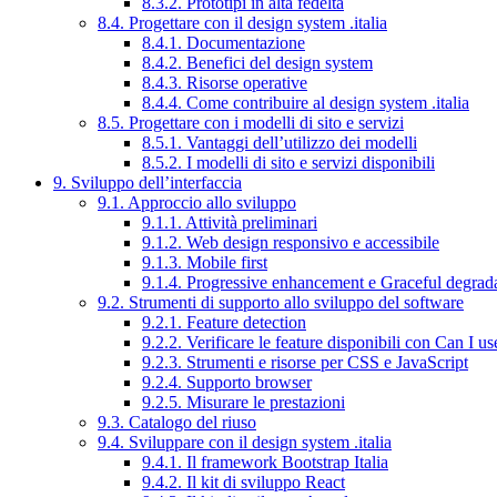
8.3.2. Prototipi in alta fedeltà
8.4. Progettare con il design system .italia
8.4.1. Documentazione
8.4.2. Benefici del design system
8.4.3. Risorse operative
8.4.4. Come contribuire al design system .italia
8.5. Progettare con i modelli di sito e servizi
8.5.1. Vantaggi dell’utilizzo dei modelli
8.5.2. I modelli di sito e servizi disponibili
9. Sviluppo dell’interfaccia
9.1. Approccio allo sviluppo
9.1.1. Attività preliminari
9.1.2. Web design responsivo e accessibile
9.1.3. Mobile first
9.1.4. Progressive enhancement e Graceful degrad
9.2. Strumenti di supporto allo sviluppo del software
9.2.1. Feature detection
9.2.2. Verificare le feature disponibili con Can I us
9.2.3. Strumenti e risorse per CSS e JavaScript
9.2.4. Supporto browser
9.2.5. Misurare le prestazioni
9.3. Catalogo del riuso
9.4. Sviluppare con il design system .italia
9.4.1. Il framework Bootstrap Italia
9.4.2. Il kit di sviluppo React