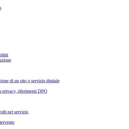
)
ilità
azione
ione di un sito o servizio digitale
va privacy, riferimenti DPO
olti nel servizio
ntervento