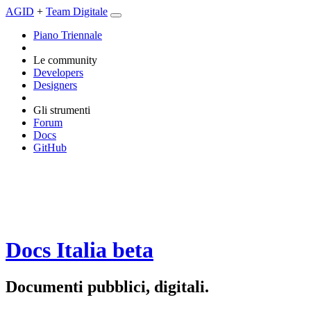
AGID
+
Team Digitale
Piano Triennale
Le community
Developers
Designers
Gli strumenti
Forum
Docs
GitHub
Docs Italia
beta
Documenti pubblici, digitali.