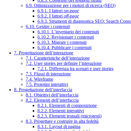
6.8.3. Consenso dei soggetti ritratti
6.9. Ottimizzazione per i motori di ricerca (SEO)
6.9.1. I fattori
on-page
6.9.2. I fattori
off-page
6.9.3. Strumenti di diagnostica SEO: Search Cons
6.10. Gestire i contenuti
6.10.1. L’inventario dei contenuti
6.10.2. Revisionare i contenuti
6.10.3. Migrare i contenuti
6.10.4. Pubblicare i contenuti
7. Progettazione dell’interazione
7.1. Caratteristiche dell’interazione
7.2. User stories per definire l’interazione
7.2.1. Differenza tra scenari e user stories
7.3. Flussi di interazione
7.4. Wireframe
7.5. Prototipi interattivi
8. Progettazione dell’interfaccia
8.1. Obiettivi dell’interfaccia
8.2. Elementi dell’interfaccia
8.2.1. Elementi di composizione
8.2.2. Elementi interattivi
8.2.3. Elementi testuali (microtesti)
8.3. Progettare e costruire in alta fedeltà
8.3.1. Layout di pagina