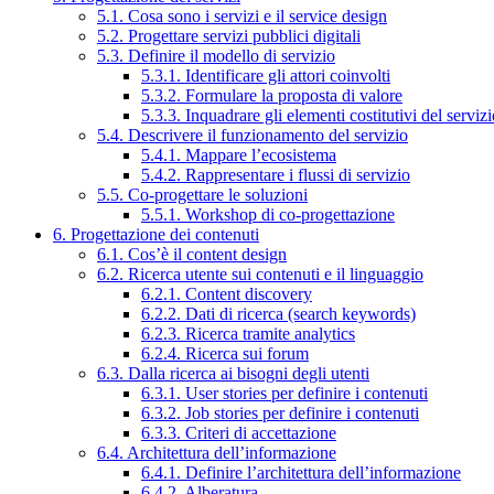
5.1. Cosa sono i servizi e il service design
5.2. Progettare servizi pubblici digitali
5.3. Definire il modello di servizio
5.3.1. Identificare gli attori coinvolti
5.3.2. Formulare la proposta di valore
5.3.3. Inquadrare gli elementi costitutivi del serviz
5.4. Descrivere il funzionamento del servizio
5.4.1. Mappare l’ecosistema
5.4.2. Rappresentare i flussi di servizio
5.5. Co-progettare le soluzioni
5.5.1. Workshop di co-progettazione
6. Progettazione dei contenuti
6.1. Cos’è il content design
6.2. Ricerca utente sui contenuti e il linguaggio
6.2.1. Content discovery
6.2.2. Dati di ricerca (search keywords)
6.2.3. Ricerca tramite analytics
6.2.4. Ricerca sui forum
6.3. Dalla ricerca ai bisogni degli utenti
6.3.1. User stories per definire i contenuti
6.3.2. Job stories per definire i contenuti
6.3.3. Criteri di accettazione
6.4. Architettura dell’informazione
6.4.1. Definire l’architettura dell’informazione
6.4.2. Alberatura