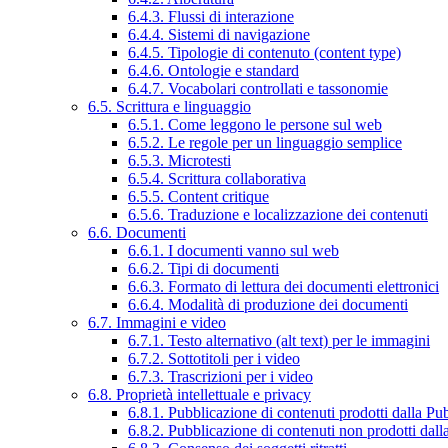
6.4.3. Flussi di interazione
6.4.4. Sistemi di navigazione
6.4.5. Tipologie di contenuto (content type)
6.4.6. Ontologie e standard
6.4.7. Vocabolari controllati e tassonomie
6.5. Scrittura e linguaggio
6.5.1. Come leggono le persone sul web
6.5.2. Le regole per un linguaggio semplice
6.5.3. Microtesti
6.5.4. Scrittura collaborativa
6.5.5. Content critique
6.5.6. Traduzione e localizzazione dei contenuti
6.6. Documenti
6.6.1. I documenti vanno sul web
6.6.2. Tipi di documenti
6.6.3. Formato di lettura dei documenti elettronici
6.6.4. Modalità di produzione dei documenti
6.7. Immagini e video
6.7.1. Testo alternativo (alt text) per le immagini
6.7.2. Sottotitoli per i video
6.7.3. Trascrizioni per i video
6.8. Proprietà intellettuale e privacy
6.8.1. Pubblicazione di contenuti prodotti dalla P
6.8.2. Pubblicazione di contenuti non prodotti dal