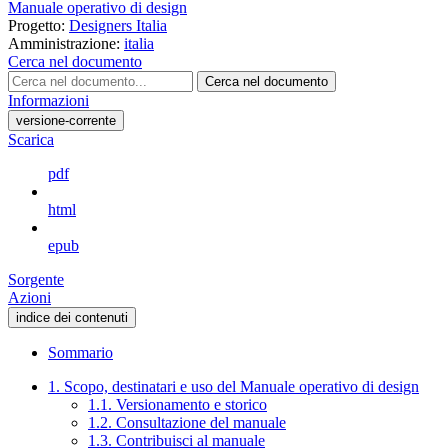
Manuale operativo di design
Progetto:
Designers Italia
Amministrazione:
italia
Cerca nel documento
Cerca nel documento
Informazioni
versione-corrente
Scarica
pdf
html
epub
Sorgente
Azioni
indice dei contenuti
Sommario
1. Scopo, destinatari e uso del Manuale operativo di design
1.1. Versionamento e storico
1.2. Consultazione del manuale
1.3. Contribuisci al manuale