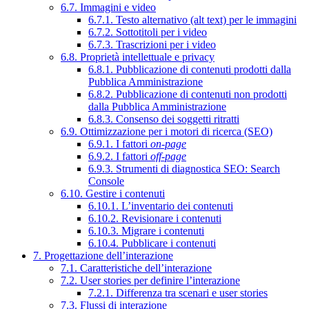
6.7. Immagini e video
6.7.1. Testo alternativo (alt text) per le immagini
6.7.2. Sottotitoli per i video
6.7.3. Trascrizioni per i video
6.8. Proprietà intellettuale e privacy
6.8.1. Pubblicazione di contenuti prodotti dalla
Pubblica Amministrazione
6.8.2. Pubblicazione di contenuti non prodotti
dalla Pubblica Amministrazione
6.8.3. Consenso dei soggetti ritratti
6.9. Ottimizzazione per i motori di ricerca (SEO)
6.9.1. I fattori
on-page
6.9.2. I fattori
off-page
6.9.3. Strumenti di diagnostica SEO: Search
Console
6.10. Gestire i contenuti
6.10.1. L’inventario dei contenuti
6.10.2. Revisionare i contenuti
6.10.3. Migrare i contenuti
6.10.4. Pubblicare i contenuti
7. Progettazione dell’interazione
7.1. Caratteristiche dell’interazione
7.2. User stories per definire l’interazione
7.2.1. Differenza tra scenari e user stories
7.3. Flussi di interazione