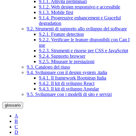
9.1.1. Attività preliminari
9.1.2. Web design responsivo e accessibile
9.1.3. Mobile first
9.1.4. Progressive enhancement e Graceful
degradation
9.2. Strumenti di supporto allo sviluppo del software
9.2.1. Feature detection
9.2.2. Verificare le feature disponibili con Can I
use
9.2.3. Strumenti e risorse per CSS e JavaScript
9.2.4. Supporto browser
9.2.5. Misurare le prestazioni
9.3. Catalogo del riuso
9.4. Sviluppare con il design system .italia
9.4.1. Il framework Bootstrap Italia
9.4.2. Il kit di sviluppo React
9.4.3. Il kit di sviluppo Angular
9.5. Sviluppare con i modelli di sito e servizi
glossario
A
B
C
D