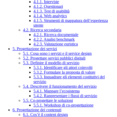
4.1.1. Interviste
4.1.2. Questionari
4.1.3. Test di usabilità
4.1.4. Web analytics
4.1.5. Strumenti di mappatura dell’esperienza
utente
4.2. Ricerca secondaria
4.2.1. Ricerca documentale
4.2.2. Analisi benchmark
4.2.3. Valutazione euristica
5. Progettazione dei servizi
5.1. Cosa sono i servizi e il service design
5.2. Progettare servizi pubblici digitali
5.3. Definire il modello di servizio
5.3.1. Identificare gli attori coinvolti
5.3.2. Formulare la proposta di valore
5.3.3. Inquadrare gli elementi costitutivi del
servizio
5.4. Descrivere il funzionamento del servizio
5.4.1. Mappare l’ecosistema
5.4.2. Rappresentare i flussi di servizio
5.5. Co-progettare le soluzioni
5.5.1. Workshop di co-progettazione
6. Progettazione dei contenuti
6.1. Cos’è il content design