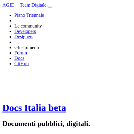
AGID
+
Team Digitale
Piano Triennale
Le community
Developers
Designers
Gli strumenti
Forum
Docs
GitHub
Docs Italia
beta
Documenti pubblici, digitali.