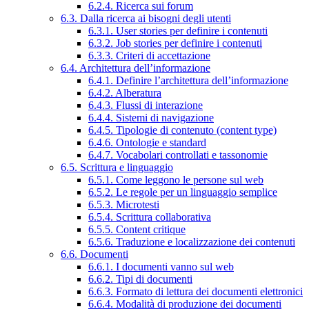
6.2.4. Ricerca sui forum
6.3. Dalla ricerca ai bisogni degli utenti
6.3.1. User stories per definire i contenuti
6.3.2. Job stories per definire i contenuti
6.3.3. Criteri di accettazione
6.4. Architettura dell’informazione
6.4.1. Definire l’architettura dell’informazione
6.4.2. Alberatura
6.4.3. Flussi di interazione
6.4.4. Sistemi di navigazione
6.4.5. Tipologie di contenuto (content type)
6.4.6. Ontologie e standard
6.4.7. Vocabolari controllati e tassonomie
6.5. Scrittura e linguaggio
6.5.1. Come leggono le persone sul web
6.5.2. Le regole per un linguaggio semplice
6.5.3. Microtesti
6.5.4. Scrittura collaborativa
6.5.5. Content critique
6.5.6. Traduzione e localizzazione dei contenuti
6.6. Documenti
6.6.1. I documenti vanno sul web
6.6.2. Tipi di documenti
6.6.3. Formato di lettura dei documenti elettronici
6.6.4. Modalità di produzione dei documenti