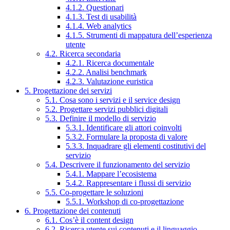
4.1.2. Questionari
4.1.3. Test di usabilità
4.1.4. Web analytics
4.1.5. Strumenti di mappatura dell’esperienza
utente
4.2. Ricerca secondaria
4.2.1. Ricerca documentale
4.2.2. Analisi benchmark
4.2.3. Valutazione euristica
5. Progettazione dei servizi
5.1. Cosa sono i servizi e il service design
5.2. Progettare servizi pubblici digitali
5.3. Definire il modello di servizio
5.3.1. Identificare gli attori coinvolti
5.3.2. Formulare la proposta di valore
5.3.3. Inquadrare gli elementi costitutivi del
servizio
5.4. Descrivere il funzionamento del servizio
5.4.1. Mappare l’ecosistema
5.4.2. Rappresentare i flussi di servizio
5.5. Co-progettare le soluzioni
5.5.1. Workshop di co-progettazione
6. Progettazione dei contenuti
6.1. Cos’è il content design
6.2. Ricerca utente sui contenuti e il linguaggio