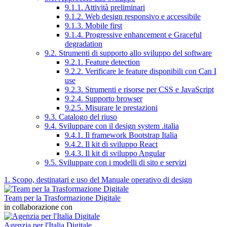
9.1.1. Attività preliminari
9.1.2. Web design responsivo e accessibile
9.1.3. Mobile first
9.1.4. Progressive enhancement e Graceful
degradation
9.2. Strumenti di supporto allo sviluppo del software
9.2.1. Feature detection
9.2.2. Verificare le feature disponibili con Can I
use
9.2.3. Strumenti e risorse per CSS e JavaScript
9.2.4. Supporto browser
9.2.5. Misurare le prestazioni
9.3. Catalogo del riuso
9.4. Sviluppare con il design system .italia
9.4.1. Il framework Bootstrap Italia
9.4.2. Il kit di sviluppo React
9.4.3. Il kit di sviluppo Angular
9.5. Sviluppare con i modelli di sito e servizi
1. Scopo, destinatari e uso del Manuale operativo di design
Team per la Trasformazione Digitale
in collaborazione con
Agenzia per l'Italia Digitale