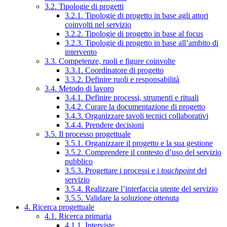
3.2. Tipologie di progetti
3.2.1. Tipologie di progetto in base agli attori
coinvolti nel servizio
3.2.2. Tipologie di progetto in base al focus
3.2.3. Tipologie di progetto in base all’ambito di
intervento
3.3. Competenze, ruoli e figure coinvolte
3.3.1. Coordinatore di progetto
3.3.2. Definire ruoli e responsabilità
3.4. Metodo di lavoro
3.4.1. Definire processi, strumenti e rituali
3.4.2. Curare la documentazione di progetto
3.4.3. Organizzare tavoli tecnici collaborativi
3.4.4. Prendere decisioni
3.5. Il processo progettuale
3.5.1. Organizzare il progetto e la sua gestione
3.5.2. Comprendere il contesto d’uso del servizio
pubblico
3.5.3. Progettare i processi e i
touchpoint
del
servizio
3.5.4. Realizzare l’interfaccia utente del servizio
3.5.5. Validare la soluzione ottenuta
4. Ricerca progettuale
4.1. Ricerca primaria
4.1.1. Interviste