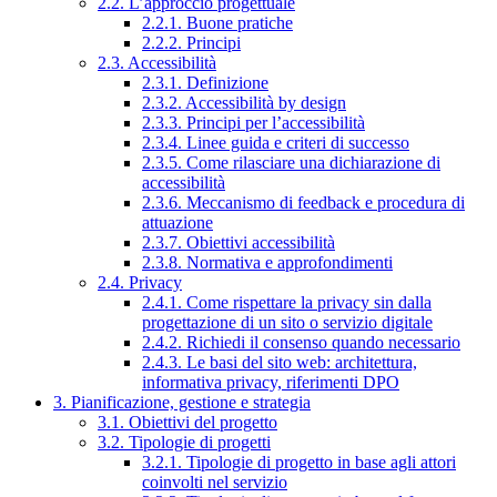
2.2. L’approccio progettuale
2.2.1. Buone pratiche
2.2.2. Principi
2.3. Accessibilità
2.3.1. Definizione
2.3.2. Accessibilità by design
2.3.3. Principi per l’accessibilità
2.3.4. Linee guida e criteri di successo
2.3.5. Come rilasciare una dichiarazione di
accessibilità
2.3.6. Meccanismo di feedback e procedura di
attuazione
2.3.7. Obiettivi accessibilità
2.3.8. Normativa e approfondimenti
2.4. Privacy
2.4.1. Come rispettare la privacy sin dalla
progettazione di un sito o servizio digitale
2.4.2. Richiedi il consenso quando necessario
2.4.3. Le basi del sito web: architettura,
informativa privacy, riferimenti DPO
3. Pianificazione, gestione e strategia
3.1. Obiettivi del progetto
3.2. Tipologie di progetti
3.2.1. Tipologie di progetto in base agli attori
coinvolti nel servizio