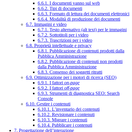
6.6.1. I documenti vanno sul web
6.6.2. Tipi di documenti
6.6.3. Formato di lettura dei documenti elettronici
6.6.4. Modalità di produzione dei documenti
6.7. Immagini e video
6.7.1. Testo alternativo (alt text) per le immagini
6.7.2. Sottotitoli per i video
6.7.3. Trascrizioni per i video
6.8. Proprietà intellettuale e privacy
6.8.1. Pubblicazione di contenuti prodotti dalla
Pubblica Amministrazione
6.8.2. Pubblicazione di contenuti non prodotti
dalla Pubblica Amministrazione
6.8.3. Consenso dei soggetti ritratti
6.9. Ottimizzazione per i motori di ricerca (SEO)
6.9.1. I fattori
on-page
6.9.2. I fattori
off-page
6.9.3. Strumenti di diagnostica SEO: Search
Console
6.10. Gestire i contenuti
6.10.1. L’inventario dei contenuti
6.10.2. Revisionare i contenuti
6.10.3. Migrare i contenuti
6.10.4. Pubblicare i contenuti
7. Progettazione dell’interazione