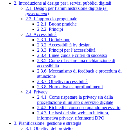
2. Introduzione al design per i servizi pubblici digitali
2.1. Design per l’amministrazione digitale (
e-
government
)
2.2. L’approccio progettuale
2.2.1. Buone pratiche
2.2.2. Principi
2.3. Accessibilità
2.3.1. Definizione
2.3.2. Accessibilità by design
2.3.3. Principi per l’accessibilità
2.3.4. Linee guida e criteri di successo
2.3.5. Come rilasciare una dichiarazione di
accessibilità
2.3.6. Meccanismo di feedback e procedura di
attuazione
2.3.7. Obiettivi accessibilità
2.3.8. Normativa e approfondimenti
2.4. Privacy
2.4.1. Come rispettare la privacy sin dalla
progettazione di un sito o servizio digitale
2.4.2. Richiedi il consenso quando necessario
2.4.3. Le basi del sito web: architettura,
informativa privacy, riferimenti DPO
3. Pianificazione, gestione e strategia
3.1. Obiettivi del progetto