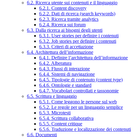
6.2. Ricerca utente sui contenuti e il linguaggio
6.2.1. Content discovery
6.2.2. Dati di ricerca (search keywords)
6.2.3. Ricerca tramite analytics
6.2.4. Ricerca sui forum
6.3. Dalla ricerca ai bisogni degli utenti
6.3.1. User stories per definire i contenuti
6.3.2. Job stories per definire i contenuti
6.3.3. Criteri di accettazione
6.4. Architettura dell’informazione
6.4.1. Definire l’architettura dell’informazione
6.4.2. Alberatura
6.4.3. Flussi di interazione
6.4.4. Sistemi di navigazione
6.4.5. Tipologie di contenuto (content type)
6.4.6. Ontologie e standard
6.4.7. Vocabolari controllati e tassonomie
6.5. Scrittura e linguaggio
6.5.1. Come leggono le persone sul web
6.5.2. Le regole per un linguaggio semplice
6.5.3. Microtesti
6.5.4. Scrittura collaborativa
6.5.5. Content critique
6.5.6. Traduzione e localizzazione dei contenuti
6.6. Documenti