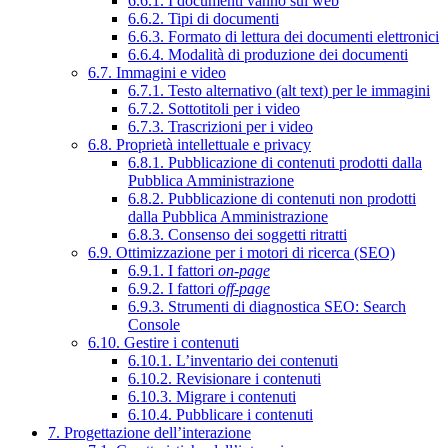
6.6.1. I documenti vanno sul web
6.6.2. Tipi di documenti
6.6.3. Formato di lettura dei documenti elettronici
6.6.4. Modalità di produzione dei documenti
6.7. Immagini e video
6.7.1. Testo alternativo (alt text) per le immagini
6.7.2. Sottotitoli per i video
6.7.3. Trascrizioni per i video
6.8. Proprietà intellettuale e privacy
6.8.1. Pubblicazione di contenuti prodotti dalla
Pubblica Amministrazione
6.8.2. Pubblicazione di contenuti non prodotti
dalla Pubblica Amministrazione
6.8.3. Consenso dei soggetti ritratti
6.9. Ottimizzazione per i motori di ricerca (SEO)
6.9.1. I fattori
on-page
6.9.2. I fattori
off-page
6.9.3. Strumenti di diagnostica SEO: Search
Console
6.10. Gestire i contenuti
6.10.1. L’inventario dei contenuti
6.10.2. Revisionare i contenuti
6.10.3. Migrare i contenuti
6.10.4. Pubblicare i contenuti
7. Progettazione dell’interazione