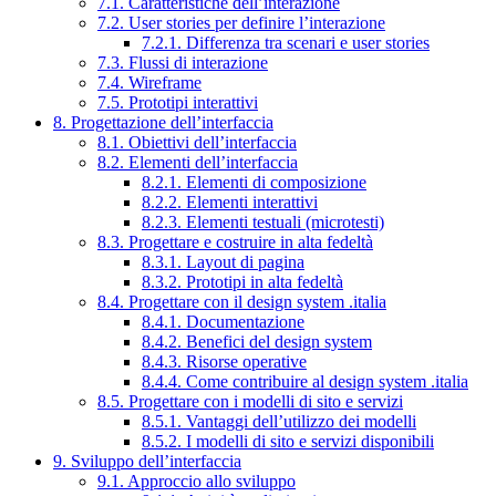
7.1. Caratteristiche dell’interazione
7.2. User stories per definire l’interazione
7.2.1. Differenza tra scenari e user stories
7.3. Flussi di interazione
7.4. Wireframe
7.5. Prototipi interattivi
8. Progettazione dell’interfaccia
8.1. Obiettivi dell’interfaccia
8.2. Elementi dell’interfaccia
8.2.1. Elementi di composizione
8.2.2. Elementi interattivi
8.2.3. Elementi testuali (microtesti)
8.3. Progettare e costruire in alta fedeltà
8.3.1. Layout di pagina
8.3.2. Prototipi in alta fedeltà
8.4. Progettare con il design system .italia
8.4.1. Documentazione
8.4.2. Benefici del design system
8.4.3. Risorse operative
8.4.4. Come contribuire al design system .italia
8.5. Progettare con i modelli di sito e servizi
8.5.1. Vantaggi dell’utilizzo dei modelli
8.5.2. I modelli di sito e servizi disponibili
9. Sviluppo dell’interfaccia
9.1. Approccio allo sviluppo