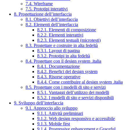
7.4. Wireframe
7.5. Prototipi interattivi
8. Progettazione dell’interfaccia
8.1. Obiettivi dell’interfaccia
8.2. Elementi dell’interfaccia
8.2.1. Elementi di composizione
8.2.2. Elementi interattivi
8.2.3. Elementi testuali (microtesti)
8.3. Progettare e costruire in alta fedeltà
8.3.1. Layout di pagina
8.3.2. Prototipi in alta fedeltà
8.4. Progettare con il design system .italia
8.4.1. Documentazione
8.4.2. Benefici del design system
8.4.3. Risorse operative
8.4.4. Come contribuire al design system .italia
8.5. Progettare con i modelli di sito e servizi
8.5.1. Vantaggi dell’utilizzo dei modelli
8.5.2. I modelli di sito e servizi disponibili
9. Sviluppo dell’interfaccia
9.1. Approccio allo sviluppo
9.1.1. Attività preliminari
9.1.2. Web design responsivo e accessibile
9.1.3. Mobile first
9.1.4. Progressive enhancement e Graceful