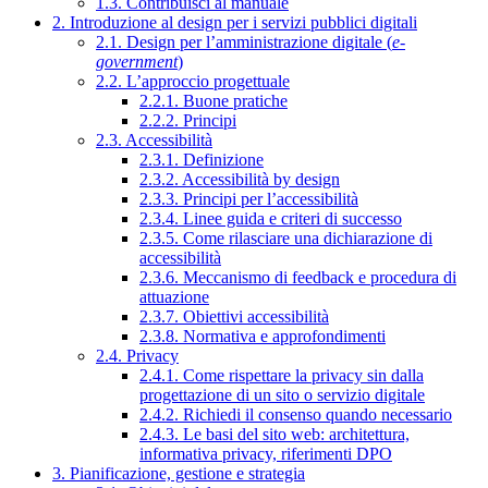
1.3. Contribuisci al manuale
2. Introduzione al design per i servizi pubblici digitali
2.1. Design per l’amministrazione digitale (
e-
government
)
2.2. L’approccio progettuale
2.2.1. Buone pratiche
2.2.2. Principi
2.3. Accessibilità
2.3.1. Definizione
2.3.2. Accessibilità by design
2.3.3. Principi per l’accessibilità
2.3.4. Linee guida e criteri di successo
2.3.5. Come rilasciare una dichiarazione di
accessibilità
2.3.6. Meccanismo di feedback e procedura di
attuazione
2.3.7. Obiettivi accessibilità
2.3.8. Normativa e approfondimenti
2.4. Privacy
2.4.1. Come rispettare la privacy sin dalla
progettazione di un sito o servizio digitale
2.4.2. Richiedi il consenso quando necessario
2.4.3. Le basi del sito web: architettura,
informativa privacy, riferimenti DPO
3. Pianificazione, gestione e strategia