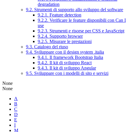
degradation
9.2. Strumenti di supporto allo sviluppo del software
9.2.1. Feature detection
9.2.2. Verificare le feature disponibili con Can I
use
9.2.3. Strumenti e risorse per CSS e JavaScript
9.2.4. Supporto browser
9.2.5. Misurare le prestazioni
9.3. Catalogo del riuso
9.4. Sviluppare con il design system .italia
9.4.1. Il framework Bootstrap Italia
9.4.2. Il kit di sviluppo React
9.4.3. Il kit di sviluppo Angular
9.5. Sviluppare con i modelli di sito e servizi
None
None
A
B
C
D
E
I
M