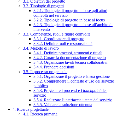
3.1. Obiettivi del progetto
3.2. Tipologie di progetti
3.2.1. Tipologie di progetto in base agli attori
coinvolti nel servizio
3.2.2. Tipologie di progetto in base al focus
3.2.3. Tipologie di progetto in base all’ambito di
intervento
3.3. Competenze, ruoli e figure coinvolte
3.3.1. Coordinatore di progetto
3.3.2. Definire ruoli e responsabilità
3.4. Metodo di lavoro
3.4.1. Definire processi, strumenti e rituali
3.4.2. Curare la documentazione di progetto
3.4.3. Organizzare tavoli tecnici collaborativi
3.4.4. Prendere decisioni
3.5. Il processo progettuale
3.5.1. Organizzare il progetto e la sua gestione
3.5.2. Comprendere il contesto d’uso del servizio
pubblico
3.5.3. Progettare i processi e i
touchpoint
del
servizio
3.5.4. Realizzare l’interfaccia utente del servizio
3.5.5. Validare la soluzione ottenuta
4. Ricerca progettuale
4.1. Ricerca primaria