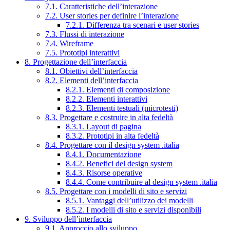
7.1. Caratteristiche dell’interazione
7.2. User stories per definire l’interazione
7.2.1. Differenza tra scenari e user stories
7.3. Flussi di interazione
7.4. Wireframe
7.5. Prototipi interattivi
8. Progettazione dell’interfaccia
8.1. Obiettivi dell’interfaccia
8.2. Elementi dell’interfaccia
8.2.1. Elementi di composizione
8.2.2. Elementi interattivi
8.2.3. Elementi testuali (microtesti)
8.3. Progettare e costruire in alta fedeltà
8.3.1. Layout di pagina
8.3.2. Prototipi in alta fedeltà
8.4. Progettare con il design system .italia
8.4.1. Documentazione
8.4.2. Benefici del design system
8.4.3. Risorse operative
8.4.4. Come contribuire al design system .italia
8.5. Progettare con i modelli di sito e servizi
8.5.1. Vantaggi dell’utilizzo dei modelli
8.5.2. I modelli di sito e servizi disponibili
9. Sviluppo dell’interfaccia
9.1. Approccio allo sviluppo