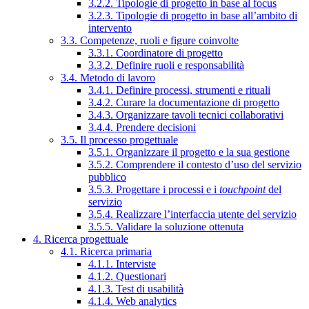
3.2.2. Tipologie di progetto in base al focus
3.2.3. Tipologie di progetto in base all’ambito di
intervento
3.3. Competenze, ruoli e figure coinvolte
3.3.1. Coordinatore di progetto
3.3.2. Definire ruoli e responsabilità
3.4. Metodo di lavoro
3.4.1. Definire processi, strumenti e rituali
3.4.2. Curare la documentazione di progetto
3.4.3. Organizzare tavoli tecnici collaborativi
3.4.4. Prendere decisioni
3.5. Il processo progettuale
3.5.1. Organizzare il progetto e la sua gestione
3.5.2. Comprendere il contesto d’uso del servizio
pubblico
3.5.3. Progettare i processi e i
touchpoint
del
servizio
3.5.4. Realizzare l’interfaccia utente del servizio
3.5.5. Validare la soluzione ottenuta
4. Ricerca progettuale
4.1. Ricerca primaria
4.1.1. Interviste
4.1.2. Questionari
4.1.3. Test di usabilità
4.1.4. Web analytics