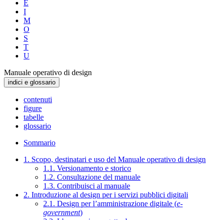
E
I
M
O
S
T
U
Manuale operativo di design
indici e glossario
contenuti
figure
tabelle
glossario
Sommario
1. Scopo, destinatari e uso del Manuale operativo di design
1.1. Versionamento e storico
1.2. Consultazione del manuale
1.3. Contribuisci al manuale
2. Introduzione al design per i servizi pubblici digitali
2.1. Design per l’amministrazione digitale (
e-
government
)