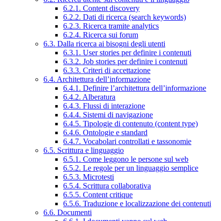
6.2.1. Content discovery
6.2.2. Dati di ricerca (search keywords)
6.2.3. Ricerca tramite analytics
6.2.4. Ricerca sui forum
6.3. Dalla ricerca ai bisogni degli utenti
6.3.1. User stories per definire i contenuti
6.3.2. Job stories per definire i contenuti
6.3.3. Criteri di accettazione
6.4. Architettura dell’informazione
6.4.1. Definire l’architettura dell’informazione
6.4.2. Alberatura
6.4.3. Flussi di interazione
6.4.4. Sistemi di navigazione
6.4.5. Tipologie di contenuto (content type)
6.4.6. Ontologie e standard
6.4.7. Vocabolari controllati e tassonomie
6.5. Scrittura e linguaggio
6.5.1. Come leggono le persone sul web
6.5.2. Le regole per un linguaggio semplice
6.5.3. Microtesti
6.5.4. Scrittura collaborativa
6.5.5. Content critique
6.5.6. Traduzione e localizzazione dei contenuti
6.6. Documenti