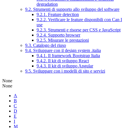
degradation
9.2. Strumenti di supporto allo sviluppo del software
9.2.1. Feature detection
9.2.2. Verificare le feature disponibili con Can I
use
9.2.3. Strumenti e risorse per CSS e JavaScript
9.2.4. Supporto browser
9.2.5. Misurare le prestazioni
9.3. Catalogo del riuso
9.4. Sviluppare con il design system .italia
9.4.1. Il framework Bootstrap Italia
9.4.2. Il kit di sviluppo React
9.4.3. Il kit di sviluppo Angular
9.5. Sviluppare con i modelli di sito e servizi
None
None
A
B
C
D
E
I
M