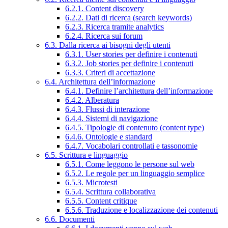
6.2.1. Content discovery
6.2.2. Dati di ricerca (search keywords)
6.2.3. Ricerca tramite analytics
6.2.4. Ricerca sui forum
6.3. Dalla ricerca ai bisogni degli utenti
6.3.1. User stories per definire i contenuti
6.3.2. Job stories per definire i contenuti
6.3.3. Criteri di accettazione
6.4. Architettura dell’informazione
6.4.1. Definire l’architettura dell’informazione
6.4.2. Alberatura
6.4.3. Flussi di interazione
6.4.4. Sistemi di navigazione
6.4.5. Tipologie di contenuto (content type)
6.4.6. Ontologie e standard
6.4.7. Vocabolari controllati e tassonomie
6.5. Scrittura e linguaggio
6.5.1. Come leggono le persone sul web
6.5.2. Le regole per un linguaggio semplice
6.5.3. Microtesti
6.5.4. Scrittura collaborativa
6.5.5. Content critique
6.5.6. Traduzione e localizzazione dei contenuti
6.6. Documenti