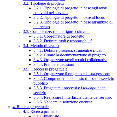
3.2. Tipologie di progetti
3.2.1. Tipologie di progetto in base agli attori
coinvolti nel servizio
3.2.2. Tipologie di progetto in base al focus
3.2.3. Tipologie di progetto in base all’ambito di
intervento
3.3. Competenze, ruoli e figure coinvolte
3.3.1. Coordinatore di progetto
3.3.2. Definire ruoli e responsabilità
3.4. Metodo di lavoro
3.4.1. Definire processi, strumenti e rituali
3.4.2. Curare la documentazione di progetto
3.4.3. Organizzare tavoli tecnici collaborativi
3.4.4. Prendere decisioni
3.5. Il processo progettuale
3.5.1. Organizzare il progetto e la sua gestione
3.5.2. Comprendere il contesto d’uso del servizio
pubblico
3.5.3. Progettare i processi e i
touchpoint
del
servizio
3.5.4. Realizzare l’interfaccia utente del servizio
3.5.5. Validare la soluzione ottenuta
4. Ricerca progettuale
4.1. Ricerca primaria
4.1.1. Interviste