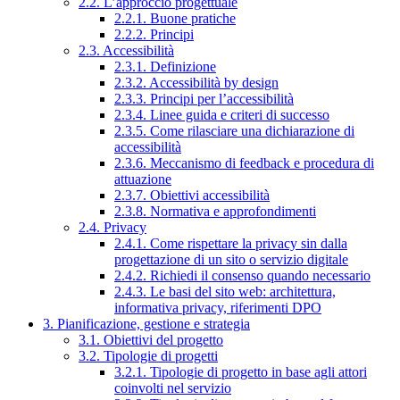
2.2. L’approccio progettuale
2.2.1. Buone pratiche
2.2.2. Principi
2.3. Accessibilità
2.3.1. Definizione
2.3.2. Accessibilità by design
2.3.3. Principi per l’accessibilità
2.3.4. Linee guida e criteri di successo
2.3.5. Come rilasciare una dichiarazione di
accessibilità
2.3.6. Meccanismo di feedback e procedura di
attuazione
2.3.7. Obiettivi accessibilità
2.3.8. Normativa e approfondimenti
2.4. Privacy
2.4.1. Come rispettare la privacy sin dalla
progettazione di un sito o servizio digitale
2.4.2. Richiedi il consenso quando necessario
2.4.3. Le basi del sito web: architettura,
informativa privacy, riferimenti DPO
3. Pianificazione, gestione e strategia
3.1. Obiettivi del progetto
3.2. Tipologie di progetti
3.2.1. Tipologie di progetto in base agli attori
coinvolti nel servizio