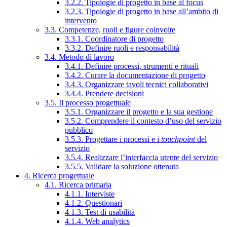
3.2.2. Tipologie di progetto in base al focus
3.2.3. Tipologie di progetto in base all’ambito di
intervento
3.3. Competenze, ruoli e figure coinvolte
3.3.1. Coordinatore di progetto
3.3.2. Definire ruoli e responsabilità
3.4. Metodo di lavoro
3.4.1. Definire processi, strumenti e rituali
3.4.2. Curare la documentazione di progetto
3.4.3. Organizzare tavoli tecnici collaborativi
3.4.4. Prendere decisioni
3.5. Il processo progettuale
3.5.1. Organizzare il progetto e la sua gestione
3.5.2. Comprendere il contesto d’uso del servizio
pubblico
3.5.3. Progettare i processi e i
touchpoint
del
servizio
3.5.4. Realizzare l’interfaccia utente del servizio
3.5.5. Validare la soluzione ottenuta
4. Ricerca progettuale
4.1. Ricerca primaria
4.1.1. Interviste
4.1.2. Questionari
4.1.3. Test di usabilità
4.1.4. Web analytics