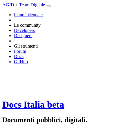
AGID
+
Team Digitale
Piano Triennale
Le community
Developers
Designers
Gli strumenti
Forum
Docs
GitHub
Docs Italia
beta
Documenti pubblici, digitali.