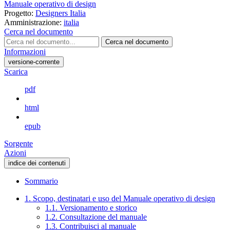
Manuale operativo di design
Progetto:
Designers Italia
Amministrazione:
italia
Cerca nel documento
Cerca nel documento
Informazioni
versione-corrente
Scarica
pdf
html
epub
Sorgente
Azioni
indice dei contenuti
Sommario
1. Scopo, destinatari e uso del Manuale operativo di design
1.1. Versionamento e storico
1.2. Consultazione del manuale
1.3. Contribuisci al manuale