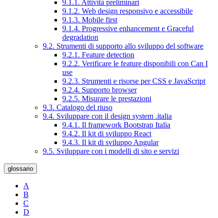
9.1.1. Attività preliminari
9.1.2. Web design responsivo e accessibile
9.1.3. Mobile first
9.1.4. Progressive enhancement e Graceful
degradation
9.2. Strumenti di supporto allo sviluppo del software
9.2.1. Feature detection
9.2.2. Verificare le feature disponibili con Can I
use
9.2.3. Strumenti e risorse per CSS e JavaScript
9.2.4. Supporto browser
9.2.5. Misurare le prestazioni
9.3. Catalogo del riuso
9.4. Sviluppare con il design system .italia
9.4.1. Il framework Bootstrap Italia
9.4.2. Il kit di sviluppo React
9.4.3. Il kit di sviluppo Angular
9.5. Sviluppare con i modelli di sito e servizi
glossario
A
B
C
D