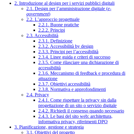
2. Introduzione al design per i servizi pubblici digitali
2.1. Design per l’amministrazione digitale (
e-
government
)
2.2. L’approccio progettuale
2.2.1. Buone pratiche
2.2.2. Principi
2.3. Accessibilità
2.3.1. Definizione
2.3.2. Accessibilità by design
2.3.3. Principi per l’accessibilità
2.3.4. Linee guida e criteri di successo
2.3.5. Come rilasciare una dichiarazione di
accessibilità
2.3.6. Meccanismo di feedback e procedura di
attuazione
2.3.7. Obiettivi accessibilità
2.3.8. Normativa e approfondimenti
2.4. Privacy
2.4.1. Come rispettare la privacy sin dalla
progettazione di un sito o servizio digitale
2.4.2. Richiedi il consenso quando necessario
2.4.3. Le basi del sito web: architettura,
informativa privacy, riferimenti DPO
3. Pianificazione, gestione e strategia
3.1. Obiettivi del progetto