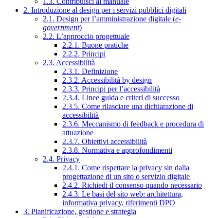
1.3. Contribuisci al manuale
2. Introduzione al design per i servizi pubblici digitali
2.1. Design per l’amministrazione digitale (
e-
government
)
2.2. L’approccio progettuale
2.2.1. Buone pratiche
2.2.2. Principi
2.3. Accessibilità
2.3.1. Definizione
2.3.2. Accessibilità by design
2.3.3. Principi per l’accessibilità
2.3.4. Linee guida e criteri di successo
2.3.5. Come rilasciare una dichiarazione di
accessibilità
2.3.6. Meccanismo di feedback e procedura di
attuazione
2.3.7. Obiettivi accessibilità
2.3.8. Normativa e approfondimenti
2.4. Privacy
2.4.1. Come rispettare la privacy sin dalla
progettazione di un sito o servizio digitale
2.4.2. Richiedi il consenso quando necessario
2.4.3. Le basi del sito web: architettura,
informativa privacy, riferimenti DPO
3. Pianificazione, gestione e strategia