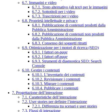
6.7. Immagini e video
6.7.1. Testo alternativo (alt text) per le immagini
6.7.2. Sottotitoli per i video
6.7.3. Trascrizioni per i video
6.8. Proprietà intellettuale e privacy
6.8.1. Pubblicazione di contenuti prodotti dalla
Pubblica Amministrazione
6.8.2. Pubblicazione di contenuti non prodotti
dalla Pubblica Amministrazione
6.8.3. Consenso dei soggetti ritratti
6.9. Ottimizzazione per i motori di ricerca (SEO)
6.9.1. I fattori
on-page
6.9.2. I fattori
off-page
6.9.3. Strumenti di diagnostica SEO: Search
Console
6.10. Gestire i contenuti
6.10.1. L’inventario dei contenuti
6.10.2. Revisionare i contenuti
6.10.3. Migrare i contenuti
6.10.4. Pubblicare i contenuti
7. Progettazione dell’interazione
7.1. Caratteristiche dell’interazione
7.2. User stories per definire l’interazione
7.2.1. Differenza tra scenari e user stories
7.3. Flussi di interazione