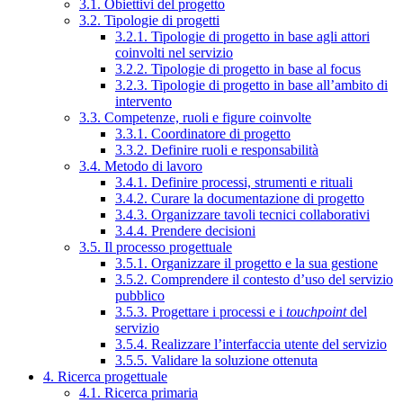
3.1. Obiettivi del progetto
3.2. Tipologie di progetti
3.2.1. Tipologie di progetto in base agli attori
coinvolti nel servizio
3.2.2. Tipologie di progetto in base al focus
3.2.3. Tipologie di progetto in base all’ambito di
intervento
3.3. Competenze, ruoli e figure coinvolte
3.3.1. Coordinatore di progetto
3.3.2. Definire ruoli e responsabilità
3.4. Metodo di lavoro
3.4.1. Definire processi, strumenti e rituali
3.4.2. Curare la documentazione di progetto
3.4.3. Organizzare tavoli tecnici collaborativi
3.4.4. Prendere decisioni
3.5. Il processo progettuale
3.5.1. Organizzare il progetto e la sua gestione
3.5.2. Comprendere il contesto d’uso del servizio
pubblico
3.5.3. Progettare i processi e i
touchpoint
del
servizio
3.5.4. Realizzare l’interfaccia utente del servizio
3.5.5. Validare la soluzione ottenuta
4. Ricerca progettuale
4.1. Ricerca primaria