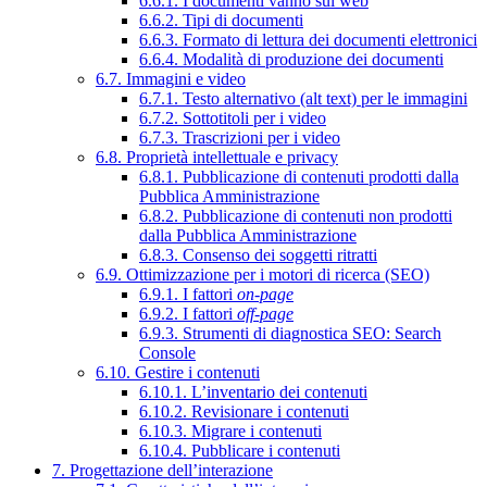
6.6.1. I documenti vanno sul web
6.6.2. Tipi di documenti
6.6.3. Formato di lettura dei documenti elettronici
6.6.4. Modalità di produzione dei documenti
6.7. Immagini e video
6.7.1. Testo alternativo (alt text) per le immagini
6.7.2. Sottotitoli per i video
6.7.3. Trascrizioni per i video
6.8. Proprietà intellettuale e privacy
6.8.1. Pubblicazione di contenuti prodotti dalla
Pubblica Amministrazione
6.8.2. Pubblicazione di contenuti non prodotti
dalla Pubblica Amministrazione
6.8.3. Consenso dei soggetti ritratti
6.9. Ottimizzazione per i motori di ricerca (SEO)
6.9.1. I fattori
on-page
6.9.2. I fattori
off-page
6.9.3. Strumenti di diagnostica SEO: Search
Console
6.10. Gestire i contenuti
6.10.1. L’inventario dei contenuti
6.10.2. Revisionare i contenuti
6.10.3. Migrare i contenuti
6.10.4. Pubblicare i contenuti
7. Progettazione dell’interazione