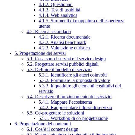
4.1.2. Questionari
4.1.3. Test di usabilità
4.1.4. Web analytics
4.1.5. Strumenti di mappatura dell’esperienza
utente
4.2. Ricerca secondaria
4.2.1. Ricerca documentale
4.2.2. Analisi benchmark
4.2.3. Valutazione euristica
5. Progettazione dei servizi
5.1. Cosa sono i servizi e il service design
5.2. Progettare servizi pubblici digitali
5.3. Definire il modello di servizio
5.3.1. Identificare gli attori coinvolti
5.3.2. Formulare la proposta di valore
5.3.3. Inquadrare gli elementi costitutivi del
servizio
5.4. Descrivere il funzionamento del servizio
5.4.1. Mappare l’ecosistema
5.4.2. Rappresentare i flussi di servizio
5.5. Co-progettare le soluzioni
5.5.1. Workshop di co-progettazione
6. Progettazione dei contenuti
6.1. Cos’è il content design
6.2. Ricerca utente sui contenuti e il linguaggio