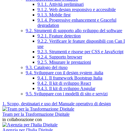
9.1.1. Attività preliminari
9.1.2. Web design responsivo e accessibile
9.1.3. Mobile first
9.1.4. Progressive enhancement e Graceful
degradation
9.2. Strumenti di supporto allo sviluppo del software
9.2.1. Feature detection
9.2.2. Verificare le feature disponibili con Can I
use
9.2.3. Strumenti e risorse per CSS e JavaScript
9.2.4. Supporto browser
9.2.5. Misurare le prestazioni
9.3. Catalogo del riuso
9.4. Sviluppare con il design system .italia
9.4.1. Il framework Bootstrap Italia
9.4.2. Il kit di sviluppo React
9.4.3. Il kit di sviluppo Angular
9.5. Sviluppare con i modelli di sito e servizi
1. Scopo, destinatari e uso del Manuale operativo di design
Team per la Trasformazione Digitale
in collaborazione con
Agenzia per l'Italia Digitale