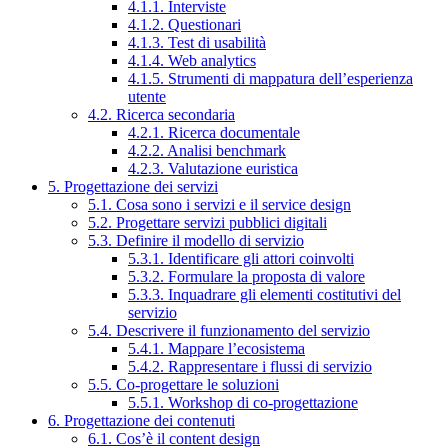
4.1.1. Interviste
4.1.2. Questionari
4.1.3. Test di usabilità
4.1.4. Web analytics
4.1.5. Strumenti di mappatura dell’esperienza
utente
4.2. Ricerca secondaria
4.2.1. Ricerca documentale
4.2.2. Analisi benchmark
4.2.3. Valutazione euristica
5. Progettazione dei servizi
5.1. Cosa sono i servizi e il service design
5.2. Progettare servizi pubblici digitali
5.3. Definire il modello di servizio
5.3.1. Identificare gli attori coinvolti
5.3.2. Formulare la proposta di valore
5.3.3. Inquadrare gli elementi costitutivi del
servizio
5.4. Descrivere il funzionamento del servizio
5.4.1. Mappare l’ecosistema
5.4.2. Rappresentare i flussi di servizio
5.5. Co-progettare le soluzioni
5.5.1. Workshop di co-progettazione
6. Progettazione dei contenuti
6.1. Cos’è il content design