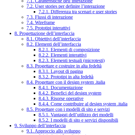
7.1. Caratteristiche dell’interazione
7.2. User stories per definire l’interazione
7.2.1. Differenza tra scenari e user stories
7.3. Flussi di interazione
7.4. Wireframe
7.5. Prototipi interattivi
8. Progettazione dell’interfaccia
8.1. Obiettivi dell’interfaccia
8.2. Elementi dell’interfaccia
8.2.1. Elementi di composizione
8.2.2. Elementi interattivi
8.2.3. Elementi testuali (microtesti)
8.3. Progettare e costruire in alta fedeltà
8.3.1. Layout di pagina
8.3.2. Prototipi in alta fedeltà
8.4. Progettare con il design system .italia
8.4.1. Documentazione
8.4.2. Benefici del design system
8.4.3. Risorse operative
8.4.4. Come contribuire al design system .italia
8.5. Progettare con i modelli di sito e servizi
8.5.1. Vantaggi dell’utilizzo dei modelli
8.5.2. I modelli di sito e servizi disponibili
9. Sviluppo dell’interfaccia
9.1. Approccio allo sviluppo