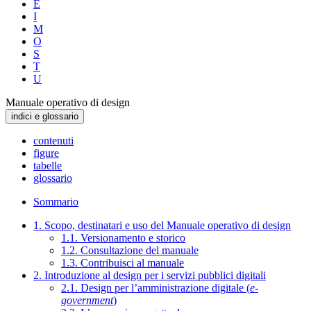
E
I
M
O
S
T
U
Manuale operativo di design
indici e glossario
contenuti
figure
tabelle
glossario
Sommario
1. Scopo, destinatari e uso del Manuale operativo di design
1.1. Versionamento e storico
1.2. Consultazione del manuale
1.3. Contribuisci al manuale
2. Introduzione al design per i servizi pubblici digitali
2.1. Design per l’amministrazione digitale (
e-
government
)