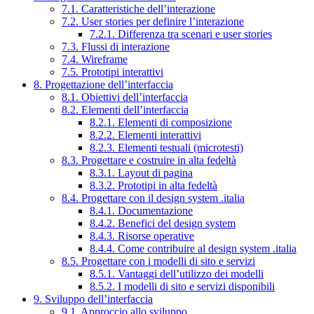
7.1. Caratteristiche dell’interazione
7.2. User stories per definire l’interazione
7.2.1. Differenza tra scenari e user stories
7.3. Flussi di interazione
7.4. Wireframe
7.5. Prototipi interattivi
8. Progettazione dell’interfaccia
8.1. Obiettivi dell’interfaccia
8.2. Elementi dell’interfaccia
8.2.1. Elementi di composizione
8.2.2. Elementi interattivi
8.2.3. Elementi testuali (microtesti)
8.3. Progettare e costruire in alta fedeltà
8.3.1. Layout di pagina
8.3.2. Prototipi in alta fedeltà
8.4. Progettare con il design system .italia
8.4.1. Documentazione
8.4.2. Benefici del design system
8.4.3. Risorse operative
8.4.4. Come contribuire al design system .italia
8.5. Progettare con i modelli di sito e servizi
8.5.1. Vantaggi dell’utilizzo dei modelli
8.5.2. I modelli di sito e servizi disponibili
9. Sviluppo dell’interfaccia
9.1. Approccio allo sviluppo