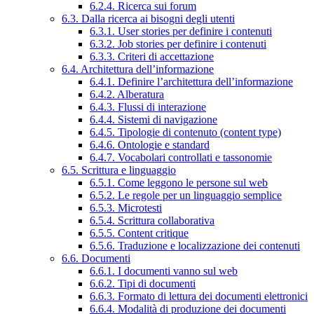
6.2.4. Ricerca sui forum
6.3. Dalla ricerca ai bisogni degli utenti
6.3.1. User stories per definire i contenuti
6.3.2. Job stories per definire i contenuti
6.3.3. Criteri di accettazione
6.4. Architettura dell’informazione
6.4.1. Definire l’architettura dell’informazione
6.4.2. Alberatura
6.4.3. Flussi di interazione
6.4.4. Sistemi di navigazione
6.4.5. Tipologie di contenuto (content type)
6.4.6. Ontologie e standard
6.4.7. Vocabolari controllati e tassonomie
6.5. Scrittura e linguaggio
6.5.1. Come leggono le persone sul web
6.5.2. Le regole per un linguaggio semplice
6.5.3. Microtesti
6.5.4. Scrittura collaborativa
6.5.5. Content critique
6.5.6. Traduzione e localizzazione dei contenuti
6.6. Documenti
6.6.1. I documenti vanno sul web
6.6.2. Tipi di documenti
6.6.3. Formato di lettura dei documenti elettronici
6.6.4. Modalità di produzione dei documenti