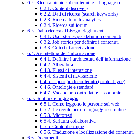
6.2. Ricerca utente sui contenuti e il linguaggio
6.2.1. Content discovery
6.2.2. Dati di ricerca (search keywords)
6.2.3. Ricerca tramite analytics
6.2.4. Ricerca sui forum
6.3. Dalla ricerca ai bisogni degli utenti
6.3.1. User stories per definire i contenuti
6.3.2. Job stories per definire i contenuti
6.3.3. Criteri di accettazione
6.4. Architettura dell’informazione
6.4.1. Definire l’architettura dell’informazione
6.4.2. Alberatura
6.4.3. Flussi di interazione
6.4.4. Sistemi di navigazione
6.4.5. Tipologie di contenuto (content type)
6.4.6. Ontologie e standard
6.4.7. Vocabolari controllati e tassonomie
6.5. Scrittura e linguaggio
6.5.1. Come leggono le persone sul web
6.5.2. Le regole per un linguaggio semplice
6.5.3. Microtesti
6.5.4. Scrittura collaborativa
6.5.5. Content critique
6.5.6. Traduzione e localizzazione dei contenuti
6.6. Documenti