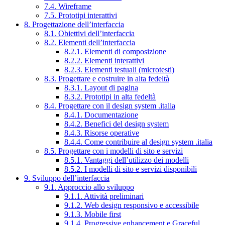
7.4. Wireframe
7.5. Prototipi interattivi
8. Progettazione dell’interfaccia
8.1. Obiettivi dell’interfaccia
8.2. Elementi dell’interfaccia
8.2.1. Elementi di composizione
8.2.2. Elementi interattivi
8.2.3. Elementi testuali (microtesti)
8.3. Progettare e costruire in alta fedeltà
8.3.1. Layout di pagina
8.3.2. Prototipi in alta fedeltà
8.4. Progettare con il design system .italia
8.4.1. Documentazione
8.4.2. Benefici del design system
8.4.3. Risorse operative
8.4.4. Come contribuire al design system .italia
8.5. Progettare con i modelli di sito e servizi
8.5.1. Vantaggi dell’utilizzo dei modelli
8.5.2. I modelli di sito e servizi disponibili
9. Sviluppo dell’interfaccia
9.1. Approccio allo sviluppo
9.1.1. Attività preliminari
9.1.2. Web design responsivo e accessibile
9.1.3. Mobile first
9.1.4. Progressive enhancement e Graceful