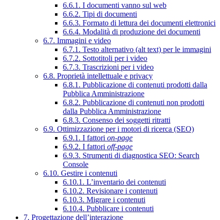
6.6.1. I documenti vanno sul web
6.6.2. Tipi di documenti
6.6.3. Formato di lettura dei documenti elettronici
6.6.4. Modalità di produzione dei documenti
6.7. Immagini e video
6.7.1. Testo alternativo (alt text) per le immagini
6.7.2. Sottotitoli per i video
6.7.3. Trascrizioni per i video
6.8. Proprietà intellettuale e privacy
6.8.1. Pubblicazione di contenuti prodotti dalla
Pubblica Amministrazione
6.8.2. Pubblicazione di contenuti non prodotti
dalla Pubblica Amministrazione
6.8.3. Consenso dei soggetti ritratti
6.9. Ottimizzazione per i motori di ricerca (SEO)
6.9.1. I fattori
on-page
6.9.2. I fattori
off-page
6.9.3. Strumenti di diagnostica SEO: Search
Console
6.10. Gestire i contenuti
6.10.1. L’inventario dei contenuti
6.10.2. Revisionare i contenuti
6.10.3. Migrare i contenuti
6.10.4. Pubblicare i contenuti
7. Progettazione dell’interazione