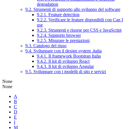
degradation
9.2. Strumenti di supporto allo sviluppo del software
9.2.1. Feature detection
9.2.2. Verificare le feature disponibili con Can I
use
9.2.3. Strumenti e risorse per CSS e JavaScript
9.2.4. Supporto browser
9.2.5. Misurare le prestazioni
9.3. Catalogo del riuso
9.4. Sviluppare con il design system .italia
9.4.1. Il framework Bootstrap Italia
9.4.2. Il kit di sviluppo React
9.4.3. Il kit di sviluppo Angular
9.5. Sviluppare con i modelli di sito e servizi
None
None
A
B
C
D
E
I
M