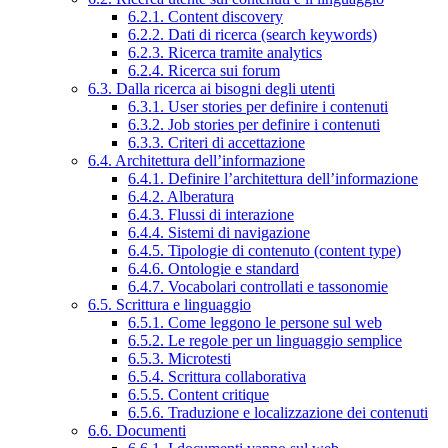
6.2.1. Content discovery
6.2.2. Dati di ricerca (search keywords)
6.2.3. Ricerca tramite analytics
6.2.4. Ricerca sui forum
6.3. Dalla ricerca ai bisogni degli utenti
6.3.1. User stories per definire i contenuti
6.3.2. Job stories per definire i contenuti
6.3.3. Criteri di accettazione
6.4. Architettura dell’informazione
6.4.1. Definire l’architettura dell’informazione
6.4.2. Alberatura
6.4.3. Flussi di interazione
6.4.4. Sistemi di navigazione
6.4.5. Tipologie di contenuto (content type)
6.4.6. Ontologie e standard
6.4.7. Vocabolari controllati e tassonomie
6.5. Scrittura e linguaggio
6.5.1. Come leggono le persone sul web
6.5.2. Le regole per un linguaggio semplice
6.5.3. Microtesti
6.5.4. Scrittura collaborativa
6.5.5. Content critique
6.5.6. Traduzione e localizzazione dei contenuti
6.6. Documenti