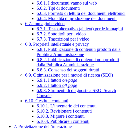
6.6.1. I documenti vanno sul web
6.6.2. Tipi di documenti
6.6.3. Formato di lettura dei documenti elettronici
6.6.4. Modalità di produzione dei documenti
6.7. Immagini e video
6.7.1. Testo alternativo (alt text) per le immagini
6.7.2. Sottotitoli per i video
6.7.3. Trascrizioni per i video
6.8. Proprietà intellettuale e privacy
6.8.1. Pubblicazione di contenuti prodotti dalla
Pubblica Amministrazione
6.8.2. Pubblicazione di contenuti non prodotti
dalla Pubblica Amministrazione
6.8.3. Consenso dei soggetti ritratti
6.9. Ottimizzazione per i motori di ricerca (SEO)
6.9.1. I fattori
on-page
6.9.2. I fattori
off-page
6.9.3. Strumenti di diagnostica SEO: Search
Console
6.10. Gestire i contenuti
6.10.1. L’inventario dei contenuti
6.10.2. Revisionare i contenuti
6.10.3. Migrare i contenuti
6.10.4. Pubblicare i contenuti
7. Progettazione dell’interazione