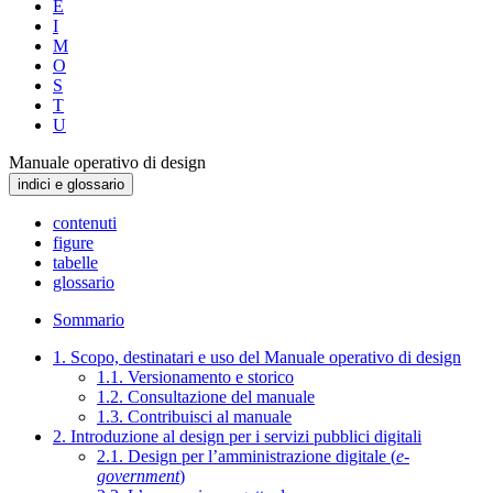
E
I
M
O
S
T
U
Manuale operativo di design
indici e glossario
contenuti
figure
tabelle
glossario
Sommario
1. Scopo, destinatari e uso del Manuale operativo di design
1.1. Versionamento e storico
1.2. Consultazione del manuale
1.3. Contribuisci al manuale
2. Introduzione al design per i servizi pubblici digitali
2.1. Design per l’amministrazione digitale (
e-
government
)