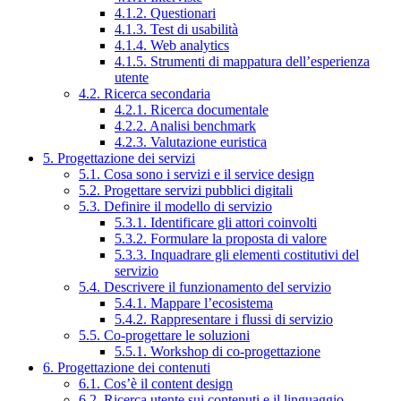
4.1.2. Questionari
4.1.3. Test di usabilità
4.1.4. Web analytics
4.1.5. Strumenti di mappatura dell’esperienza
utente
4.2. Ricerca secondaria
4.2.1. Ricerca documentale
4.2.2. Analisi benchmark
4.2.3. Valutazione euristica
5. Progettazione dei servizi
5.1. Cosa sono i servizi e il service design
5.2. Progettare servizi pubblici digitali
5.3. Definire il modello di servizio
5.3.1. Identificare gli attori coinvolti
5.3.2. Formulare la proposta di valore
5.3.3. Inquadrare gli elementi costitutivi del
servizio
5.4. Descrivere il funzionamento del servizio
5.4.1. Mappare l’ecosistema
5.4.2. Rappresentare i flussi di servizio
5.5. Co-progettare le soluzioni
5.5.1. Workshop di co-progettazione
6. Progettazione dei contenuti
6.1. Cos’è il content design
6.2. Ricerca utente sui contenuti e il linguaggio