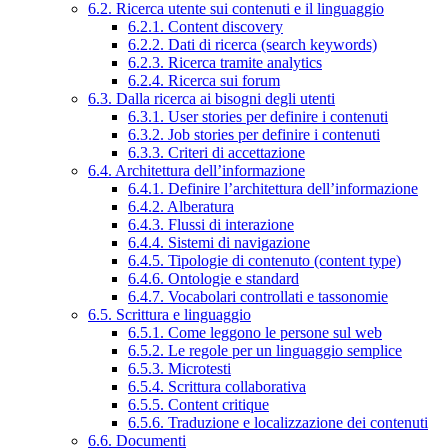
6.2. Ricerca utente sui contenuti e il linguaggio
6.2.1. Content discovery
6.2.2. Dati di ricerca (search keywords)
6.2.3. Ricerca tramite analytics
6.2.4. Ricerca sui forum
6.3. Dalla ricerca ai bisogni degli utenti
6.3.1. User stories per definire i contenuti
6.3.2. Job stories per definire i contenuti
6.3.3. Criteri di accettazione
6.4. Architettura dell’informazione
6.4.1. Definire l’architettura dell’informazione
6.4.2. Alberatura
6.4.3. Flussi di interazione
6.4.4. Sistemi di navigazione
6.4.5. Tipologie di contenuto (content type)
6.4.6. Ontologie e standard
6.4.7. Vocabolari controllati e tassonomie
6.5. Scrittura e linguaggio
6.5.1. Come leggono le persone sul web
6.5.2. Le regole per un linguaggio semplice
6.5.3. Microtesti
6.5.4. Scrittura collaborativa
6.5.5. Content critique
6.5.6. Traduzione e localizzazione dei contenuti
6.6. Documenti