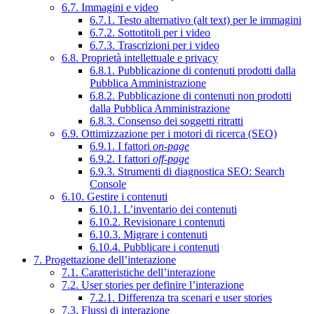
6.7. Immagini e video
6.7.1. Testo alternativo (alt text) per le immagini
6.7.2. Sottotitoli per i video
6.7.3. Trascrizioni per i video
6.8. Proprietà intellettuale e privacy
6.8.1. Pubblicazione di contenuti prodotti dalla
Pubblica Amministrazione
6.8.2. Pubblicazione di contenuti non prodotti
dalla Pubblica Amministrazione
6.8.3. Consenso dei soggetti ritratti
6.9. Ottimizzazione per i motori di ricerca (SEO)
6.9.1. I fattori
on-page
6.9.2. I fattori
off-page
6.9.3. Strumenti di diagnostica SEO: Search
Console
6.10. Gestire i contenuti
6.10.1. L’inventario dei contenuti
6.10.2. Revisionare i contenuti
6.10.3. Migrare i contenuti
6.10.4. Pubblicare i contenuti
7. Progettazione dell’interazione
7.1. Caratteristiche dell’interazione
7.2. User stories per definire l’interazione
7.2.1. Differenza tra scenari e user stories
7.3. Flussi di interazione