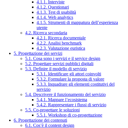
4.1.1. Interviste
4.1.2. Questionari
4.1.3. Test di usabilità
4.1.4. Web analytics
4.1.5. Strumenti di mappatura dell’esperienza
utente
4.2. Ricerca secondaria
4.2.1. Ricerca documentale
4.2.2. Analisi benchmark
4.2.3. Valutazione euristica
5. Progettazione dei servizi
5.1. Cosa sono i servizi e il service design
5.2. Progettare servizi pubblici digitali
5.3. Definire il modello di servizio
5.3.1. Identificare gli attori coinvolti
5.3.2. Formulare la proposta di valore
5.3.3. Inquadrare gli elementi costitutivi del
servizio
5.4. Descrivere il funzionamento del servizio
5.4.1. Mappare l’ecosistema
5.4.2. Rappresentare i flussi di servizio
5.5. Co-progettare le soluzioni
5.5.1. Workshop di co-progettazione
6. Progettazione dei contenuti
6.1. Cos’è il content design