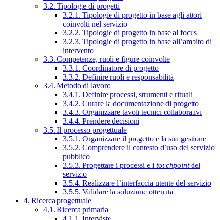
3.2. Tipologie di progetti
3.2.1. Tipologie di progetto in base agli attori
coinvolti nel servizio
3.2.2. Tipologie di progetto in base al focus
3.2.3. Tipologie di progetto in base all’ambito di
intervento
3.3. Competenze, ruoli e figure coinvolte
3.3.1. Coordinatore di progetto
3.3.2. Definire ruoli e responsabilità
3.4. Metodo di lavoro
3.4.1. Definire processi, strumenti e rituali
3.4.2. Curare la documentazione di progetto
3.4.3. Organizzare tavoli tecnici collaborativi
3.4.4. Prendere decisioni
3.5. Il processo progettuale
3.5.1. Organizzare il progetto e la sua gestione
3.5.2. Comprendere il contesto d’uso del servizio
pubblico
3.5.3. Progettare i processi e i
touchpoint
del
servizio
3.5.4. Realizzare l’interfaccia utente del servizio
3.5.5. Validare la soluzione ottenuta
4. Ricerca progettuale
4.1. Ricerca primaria
4.1.1. Interviste