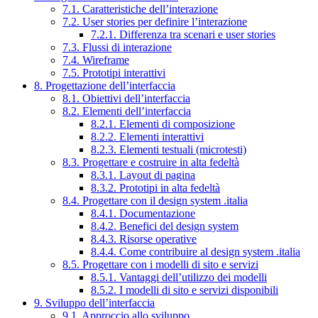
7.1. Caratteristiche dell’interazione
7.2. User stories per definire l’interazione
7.2.1. Differenza tra scenari e user stories
7.3. Flussi di interazione
7.4. Wireframe
7.5. Prototipi interattivi
8. Progettazione dell’interfaccia
8.1. Obiettivi dell’interfaccia
8.2. Elementi dell’interfaccia
8.2.1. Elementi di composizione
8.2.2. Elementi interattivi
8.2.3. Elementi testuali (microtesti)
8.3. Progettare e costruire in alta fedeltà
8.3.1. Layout di pagina
8.3.2. Prototipi in alta fedeltà
8.4. Progettare con il design system .italia
8.4.1. Documentazione
8.4.2. Benefici del design system
8.4.3. Risorse operative
8.4.4. Come contribuire al design system .italia
8.5. Progettare con i modelli di sito e servizi
8.5.1. Vantaggi dell’utilizzo dei modelli
8.5.2. I modelli di sito e servizi disponibili
9. Sviluppo dell’interfaccia
9.1. Approccio allo sviluppo