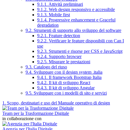
9.1.1. Attività preliminari
9.1.2. Web design responsivo e accessibile
9.1.3. Mobile first
9.1.4. Progressive enhancement e Graceful
degradation
9.2. Strumenti di supporto allo sviluppo del software
9.2.1. Feature detection
9.2.2. Verificare le feature disponibili con Can I
use
9.2.3. Strumenti e risorse per CSS e JavaScript
9.2.4. Supporto browser
9.2.5. Misurare le prestazioni
9.3. Catalogo del riuso
9.4. Sviluppare con il design system .italia
9.4.1. Il framework Bootstrap Italia
9.4.2. Il kit di sviluppo React
9.4.3. Il kit di sviluppo Angular
9.5. Sviluppare con i modelli di sito e servizi
1. Scopo, destinatari e uso del Manuale operativo di design
Team per la Trasformazione Digitale
in collaborazione con
Agenzia per l'Italia Digitale