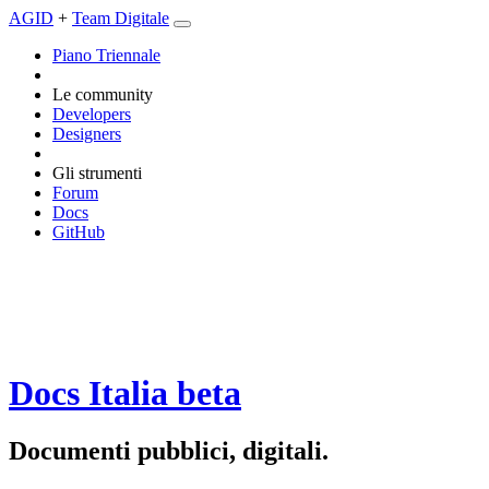
AGID
+
Team Digitale
Piano Triennale
Le community
Developers
Designers
Gli strumenti
Forum
Docs
GitHub
Docs Italia
beta
Documenti pubblici, digitali.