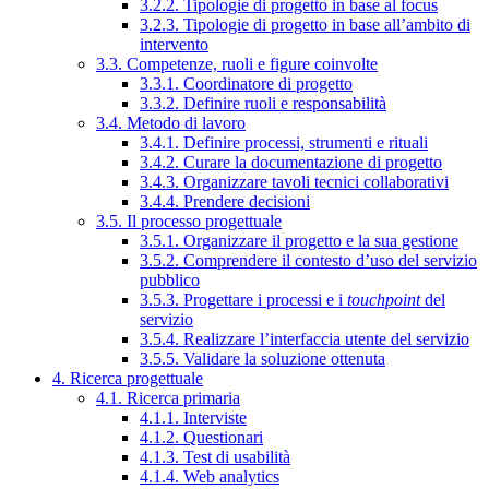
3.2.2. Tipologie di progetto in base al focus
3.2.3. Tipologie di progetto in base all’ambito di
intervento
3.3. Competenze, ruoli e figure coinvolte
3.3.1. Coordinatore di progetto
3.3.2. Definire ruoli e responsabilità
3.4. Metodo di lavoro
3.4.1. Definire processi, strumenti e rituali
3.4.2. Curare la documentazione di progetto
3.4.3. Organizzare tavoli tecnici collaborativi
3.4.4. Prendere decisioni
3.5. Il processo progettuale
3.5.1. Organizzare il progetto e la sua gestione
3.5.2. Comprendere il contesto d’uso del servizio
pubblico
3.5.3. Progettare i processi e i
touchpoint
del
servizio
3.5.4. Realizzare l’interfaccia utente del servizio
3.5.5. Validare la soluzione ottenuta
4. Ricerca progettuale
4.1. Ricerca primaria
4.1.1. Interviste
4.1.2. Questionari
4.1.3. Test di usabilità
4.1.4. Web analytics