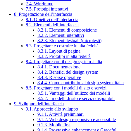
7.4. Wireframe
7.5. Prototipi interattivi
8. Progettazione dell’interfaccia
8.1. Obiettivi dell’interfaccia
8.2. Elementi dell’interfaccia
8.2.1. Elementi di composizione
8.2.2. Elementi interattivi
8.2.3. Elementi testuali (microtesti)
8.3. Progettare e costruire in alta fedeltà
8.3.1. Layout di pagina
8.3.2. Prototipi in alta fedeltà
8.4. Progettare con il design system .italia
8.4.1. Documentazione
8.4.2. Benefici del design system
8.4.3. Risorse operative
8.4.4. Come contribuire al design system .italia
8.5. Progettare con i modelli di sito e servizi
8.5.1. Vantaggi dell’utilizzo dei modelli
8.5.2. I modelli di sito e servizi disponibili
9. Sviluppo dell’interfaccia
9.1. Approccio allo sviluppo
9.1.1. Attività preliminari
9.1.2. Web design responsivo e accessibile
9.1.3. Mobile first
9.1.4. Progressive enhancement e Graceful