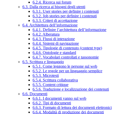
6.2.4. Ricerca sui forum
6.3. Dalla ricerca ai bisogni degli utenti
6.3.1. User stories per definire i contenuti
6.3.2. Job stories per definire i contenuti
6.3.3. Criteri di accettazione
6.4. Architettura dell’informazione
6.4.1. Definire l’architettura dell’informazione
6.4.2. Alberatura
6.4.3. Flussi di interazione
6.4.4. Sistemi di navigazione
6.4.5. Tipologie di contenuto (content type)
6.4.6. Ontologie e standard
6.4.7. Vocabolari controllati e tassonomie
6.5. Scrittura e linguaggio
6.5.1. Come leggono le persone sul web
6.5.2. Le regole per un linguaggio semplice
6.5.3. Microtesti
6.5.4. Scrittura collaborativa
6.5.5. Content critique
6.5.6. Traduzione e localizzazione dei contenuti
6.6. Documenti
6.6.1. I documenti vanno sul web
6.6.2. Tipi di documenti
6.6.3. Formato di lettura dei documenti elettronici
6.6.4. Modalità di produzione dei documenti