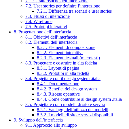
7.1. Caratteristiche dell’interazione
7.2. User stories per definire l’interazione
7.2.1. Differenza tra scenari e user stories
7.3. Flussi di interazione
7.4. Wireframe
7.5. Prototipi interattivi
8. Progettazione dell’interfaccia
8.1. Obiettivi dell’interfaccia
8.2. Elementi dell’interfaccia
8.2.1. Elementi di composizione
8.2.2. Elementi interattivi
8.2.3. Elementi testuali (microtesti)
8.3. Progettare e costruire in alta fedeltà
8.3.1. Layout di pagina
8.3.2. Prototipi in alta fedeltà
8.4. Progettare con il design system .italia
8.4.1. Documentazione
8.4.2. Benefici del design system
8.4.3. Risorse operative
8.4.4. Come contribuire al design system .italia
8.5. Progettare con i modelli di sito e servizi
8.5.1. Vantaggi dell’utilizzo dei modelli
8.5.2. I modelli di sito e servizi disponibili
9. Sviluppo dell’interfaccia
9.1. Approccio allo sviluppo