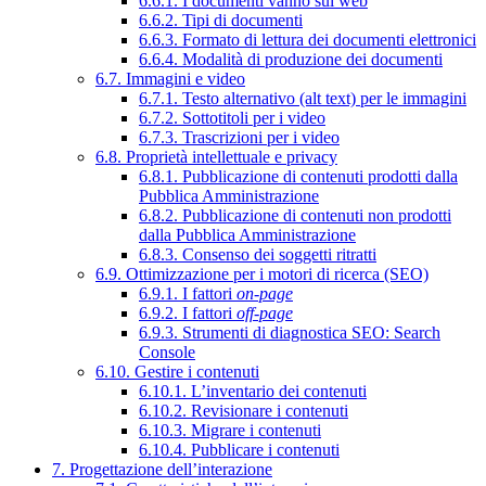
6.6.1. I documenti vanno sul web
6.6.2. Tipi di documenti
6.6.3. Formato di lettura dei documenti elettronici
6.6.4. Modalità di produzione dei documenti
6.7. Immagini e video
6.7.1. Testo alternativo (alt text) per le immagini
6.7.2. Sottotitoli per i video
6.7.3. Trascrizioni per i video
6.8. Proprietà intellettuale e privacy
6.8.1. Pubblicazione di contenuti prodotti dalla
Pubblica Amministrazione
6.8.2. Pubblicazione di contenuti non prodotti
dalla Pubblica Amministrazione
6.8.3. Consenso dei soggetti ritratti
6.9. Ottimizzazione per i motori di ricerca (SEO)
6.9.1. I fattori
on-page
6.9.2. I fattori
off-page
6.9.3. Strumenti di diagnostica SEO: Search
Console
6.10. Gestire i contenuti
6.10.1. L’inventario dei contenuti
6.10.2. Revisionare i contenuti
6.10.3. Migrare i contenuti
6.10.4. Pubblicare i contenuti
7. Progettazione dell’interazione