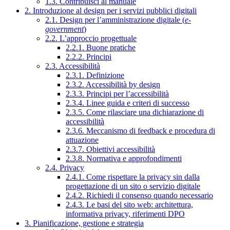
1.3. Contribuisci al manuale
2. Introduzione al design per i servizi pubblici digitali
2.1. Design per l’amministrazione digitale (
e-
government
)
2.2. L’approccio progettuale
2.2.1. Buone pratiche
2.2.2. Principi
2.3. Accessibilità
2.3.1. Definizione
2.3.2. Accessibilità by design
2.3.3. Principi per l’accessibilità
2.3.4. Linee guida e criteri di successo
2.3.5. Come rilasciare una dichiarazione di
accessibilità
2.3.6. Meccanismo di feedback e procedura di
attuazione
2.3.7. Obiettivi accessibilità
2.3.8. Normativa e approfondimenti
2.4. Privacy
2.4.1. Come rispettare la privacy sin dalla
progettazione di un sito o servizio digitale
2.4.2. Richiedi il consenso quando necessario
2.4.3. Le basi del sito web: architettura,
informativa privacy, riferimenti DPO
3. Pianificazione, gestione e strategia