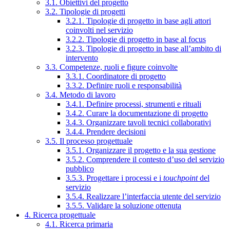
3.1. Obiettivi del progetto
3.2. Tipologie di progetti
3.2.1. Tipologie di progetto in base agli attori
coinvolti nel servizio
3.2.2. Tipologie di progetto in base al focus
3.2.3. Tipologie di progetto in base all’ambito di
intervento
3.3. Competenze, ruoli e figure coinvolte
3.3.1. Coordinatore di progetto
3.3.2. Definire ruoli e responsabilità
3.4. Metodo di lavoro
3.4.1. Definire processi, strumenti e rituali
3.4.2. Curare la documentazione di progetto
3.4.3. Organizzare tavoli tecnici collaborativi
3.4.4. Prendere decisioni
3.5. Il processo progettuale
3.5.1. Organizzare il progetto e la sua gestione
3.5.2. Comprendere il contesto d’uso del servizio
pubblico
3.5.3. Progettare i processi e i
touchpoint
del
servizio
3.5.4. Realizzare l’interfaccia utente del servizio
3.5.5. Validare la soluzione ottenuta
4. Ricerca progettuale
4.1. Ricerca primaria