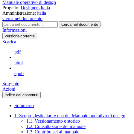
Manuale operativo di design
Progetto:
Designers Italia
Amministrazione:
italia
Cerca nel documento
Cerca nel documento
Informazioni
versione-corrente
Scarica
pdf
html
epub
Sorgente
Azioni
indice dei contenuti
Sommario
1. Scopo, destinatari e uso del Manuale operativo di design
1.1. Versionamento e storico
1.2. Consultazione del manuale
1.3. Contribuisci al manuale