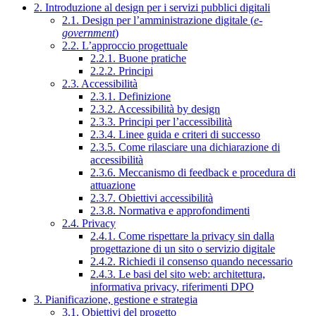
2. Introduzione al design per i servizi pubblici digitali
2.1. Design per l’amministrazione digitale (
e-
government
)
2.2. L’approccio progettuale
2.2.1. Buone pratiche
2.2.2. Principi
2.3. Accessibilità
2.3.1. Definizione
2.3.2. Accessibilità by design
2.3.3. Principi per l’accessibilità
2.3.4. Linee guida e criteri di successo
2.3.5. Come rilasciare una dichiarazione di
accessibilità
2.3.6. Meccanismo di feedback e procedura di
attuazione
2.3.7. Obiettivi accessibilità
2.3.8. Normativa e approfondimenti
2.4. Privacy
2.4.1. Come rispettare la privacy sin dalla
progettazione di un sito o servizio digitale
2.4.2. Richiedi il consenso quando necessario
2.4.3. Le basi del sito web: architettura,
informativa privacy, riferimenti DPO
3. Pianificazione, gestione e strategia
3.1. Obiettivi del progetto