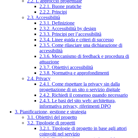
2.2. L’approccio progettuale
2.2.1. Buone pratiche
2.2.2. Principi
2.3. Accessibilità
2.3.1. Definizione
2.3.2. Accessibilità by design
2.3.3. Principi per l’accessibilità
2.3.4. Linee guida e criteri di successo
2.3.5. Come rilasciare una dichiarazione di
accessibilità
2.3.6. Meccanismo di feedback e procedura di
attuazione
2.3.7. Obiettivi accessibilità
2.3.8. Normativa e approfondimenti
2.4. Privacy
2.4.1. Come rispettare la privacy sin dalla
progettazione di un sito o servizio digitale
2.4.2. Richiedi il consenso quando necessario
2.4.3. Le basi del sito web: architettura,
informativa privacy, riferimenti DPO
3. Pianificazione, gestione e strategia
3.1. Obiettivi del progetto
3.2. Tipologie di progetti
3.2.1. Tipologie di progetto in base agli attori
coinvolti nel servizio