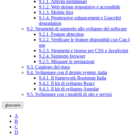
9.1.1. Attività preliminari
9.1.2. Web design responsivo e accessibile
9.1.3. Mobile first
9.1.4. Progressive enhancement e Graceful
degradation
9.2. Strumenti di supporto allo sviluppo del software
9.2.1. Feature detection
9.2.2. Verificare le feature disponibili con Can I
use
9.2.3. Strumenti e risorse per CSS e JavaScript
9.2.4. Supporto browser
9.2.5. Misurare le prestazioni
9.3. Catalogo del riuso
9.4. Sviluppare con il design system .italia
9.4.1. Il framework Bootstrap Italia
9.4.2. Il kit di sviluppo React
9.4.3. Il kit di sviluppo Angular
9.5. Sviluppare con i modelli di sito e servizi
glossario
A
B
C
D