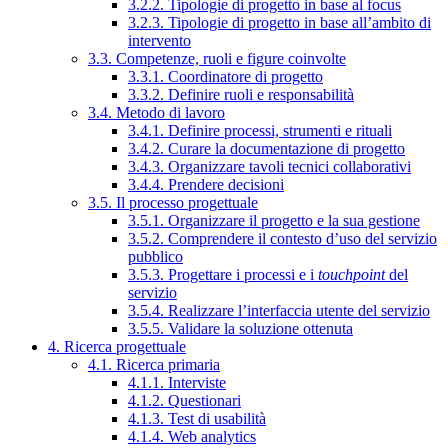
3.2.2. Tipologie di progetto in base al focus
3.2.3. Tipologie di progetto in base all’ambito di
intervento
3.3. Competenze, ruoli e figure coinvolte
3.3.1. Coordinatore di progetto
3.3.2. Definire ruoli e responsabilità
3.4. Metodo di lavoro
3.4.1. Definire processi, strumenti e rituali
3.4.2. Curare la documentazione di progetto
3.4.3. Organizzare tavoli tecnici collaborativi
3.4.4. Prendere decisioni
3.5. Il processo progettuale
3.5.1. Organizzare il progetto e la sua gestione
3.5.2. Comprendere il contesto d’uso del servizio
pubblico
3.5.3. Progettare i processi e i
touchpoint
del
servizio
3.5.4. Realizzare l’interfaccia utente del servizio
3.5.5. Validare la soluzione ottenuta
4. Ricerca progettuale
4.1. Ricerca primaria
4.1.1. Interviste
4.1.2. Questionari
4.1.3. Test di usabilità
4.1.4. Web analytics