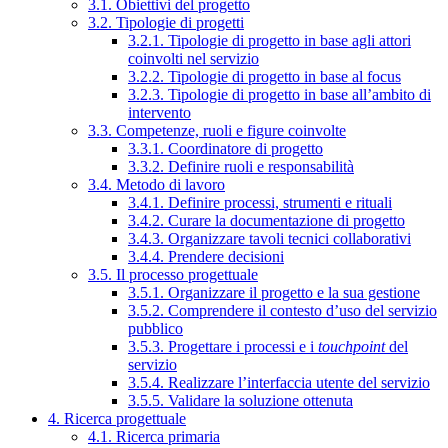
3.1. Obiettivi del progetto
3.2. Tipologie di progetti
3.2.1. Tipologie di progetto in base agli attori
coinvolti nel servizio
3.2.2. Tipologie di progetto in base al focus
3.2.3. Tipologie di progetto in base all’ambito di
intervento
3.3. Competenze, ruoli e figure coinvolte
3.3.1. Coordinatore di progetto
3.3.2. Definire ruoli e responsabilità
3.4. Metodo di lavoro
3.4.1. Definire processi, strumenti e rituali
3.4.2. Curare la documentazione di progetto
3.4.3. Organizzare tavoli tecnici collaborativi
3.4.4. Prendere decisioni
3.5. Il processo progettuale
3.5.1. Organizzare il progetto e la sua gestione
3.5.2. Comprendere il contesto d’uso del servizio
pubblico
3.5.3. Progettare i processi e i
touchpoint
del
servizio
3.5.4. Realizzare l’interfaccia utente del servizio
3.5.5. Validare la soluzione ottenuta
4. Ricerca progettuale
4.1. Ricerca primaria