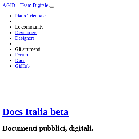
AGID
+
Team Digitale
Piano Triennale
Le community
Developers
Designers
Gli strumenti
Forum
Docs
GitHub
Docs Italia
beta
Documenti pubblici, digitali.