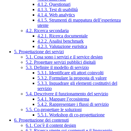
4.1.2. Questionari
4.1.3. Test di usabilità
4.1.4. Web analytics
4.1.5. Strumenti di mappatura dell’esperienza
utente
4.2. Ricerca secondaria
4.2.1. Ricerca documentale
4.2.2. Analisi benchmark
4.2.3. Valutazione euristica
5. Progettazione dei servizi
5.1. Cosa sono i servizi e il service design
5.2. Progettare servizi pubblici digitali
5.3. Definire il modello di servizio
5.3.1. Identificare gli attori coinvolti
5.3.2. Formulare la proposta di valore
5.3.3. Inquadrare gli elementi costitutivi del
servizio
5.4. Descrivere il funzionamento del servizio
5.4.1. Mappare l’ecosistema
5.4.2. Rappresentare i flussi di servizio
5.5. Co-progettare le soluzioni
5.5.1. Workshop di co-progettazione
6. Progettazione dei contenuti
6.1. Cos’è il content design
6.2. Ricerca utente sui contenuti e il linguaggio