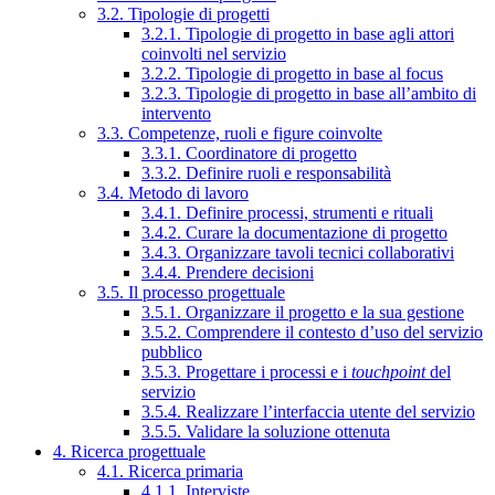
3.2. Tipologie di progetti
3.2.1. Tipologie di progetto in base agli attori
coinvolti nel servizio
3.2.2. Tipologie di progetto in base al focus
3.2.3. Tipologie di progetto in base all’ambito di
intervento
3.3. Competenze, ruoli e figure coinvolte
3.3.1. Coordinatore di progetto
3.3.2. Definire ruoli e responsabilità
3.4. Metodo di lavoro
3.4.1. Definire processi, strumenti e rituali
3.4.2. Curare la documentazione di progetto
3.4.3. Organizzare tavoli tecnici collaborativi
3.4.4. Prendere decisioni
3.5. Il processo progettuale
3.5.1. Organizzare il progetto e la sua gestione
3.5.2. Comprendere il contesto d’uso del servizio
pubblico
3.5.3. Progettare i processi e i
touchpoint
del
servizio
3.5.4. Realizzare l’interfaccia utente del servizio
3.5.5. Validare la soluzione ottenuta
4. Ricerca progettuale
4.1. Ricerca primaria
4.1.1. Interviste