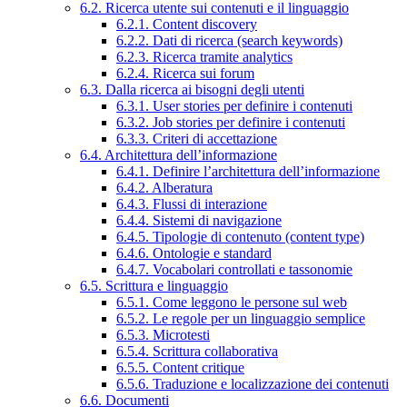
6.2. Ricerca utente sui contenuti e il linguaggio
6.2.1. Content discovery
6.2.2. Dati di ricerca (search keywords)
6.2.3. Ricerca tramite analytics
6.2.4. Ricerca sui forum
6.3. Dalla ricerca ai bisogni degli utenti
6.3.1. User stories per definire i contenuti
6.3.2. Job stories per definire i contenuti
6.3.3. Criteri di accettazione
6.4. Architettura dell’informazione
6.4.1. Definire l’architettura dell’informazione
6.4.2. Alberatura
6.4.3. Flussi di interazione
6.4.4. Sistemi di navigazione
6.4.5. Tipologie di contenuto (content type)
6.4.6. Ontologie e standard
6.4.7. Vocabolari controllati e tassonomie
6.5. Scrittura e linguaggio
6.5.1. Come leggono le persone sul web
6.5.2. Le regole per un linguaggio semplice
6.5.3. Microtesti
6.5.4. Scrittura collaborativa
6.5.5. Content critique
6.5.6. Traduzione e localizzazione dei contenuti
6.6. Documenti