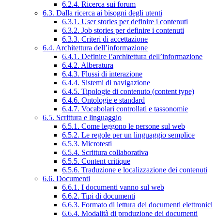
6.2.4. Ricerca sui forum
6.3. Dalla ricerca ai bisogni degli utenti
6.3.1. User stories per definire i contenuti
6.3.2. Job stories per definire i contenuti
6.3.3. Criteri di accettazione
6.4. Architettura dell’informazione
6.4.1. Definire l’architettura dell’informazione
6.4.2. Alberatura
6.4.3. Flussi di interazione
6.4.4. Sistemi di navigazione
6.4.5. Tipologie di contenuto (content type)
6.4.6. Ontologie e standard
6.4.7. Vocabolari controllati e tassonomie
6.5. Scrittura e linguaggio
6.5.1. Come leggono le persone sul web
6.5.2. Le regole per un linguaggio semplice
6.5.3. Microtesti
6.5.4. Scrittura collaborativa
6.5.5. Content critique
6.5.6. Traduzione e localizzazione dei contenuti
6.6. Documenti
6.6.1. I documenti vanno sul web
6.6.2. Tipi di documenti
6.6.3. Formato di lettura dei documenti elettronici
6.6.4. Modalità di produzione dei documenti