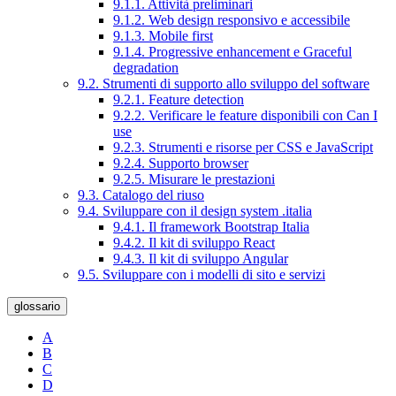
9.1.1. Attività preliminari
9.1.2. Web design responsivo e accessibile
9.1.3. Mobile first
9.1.4. Progressive enhancement e Graceful
degradation
9.2. Strumenti di supporto allo sviluppo del software
9.2.1. Feature detection
9.2.2. Verificare le feature disponibili con Can I
use
9.2.3. Strumenti e risorse per CSS e JavaScript
9.2.4. Supporto browser
9.2.5. Misurare le prestazioni
9.3. Catalogo del riuso
9.4. Sviluppare con il design system .italia
9.4.1. Il framework Bootstrap Italia
9.4.2. Il kit di sviluppo React
9.4.3. Il kit di sviluppo Angular
9.5. Sviluppare con i modelli di sito e servizi
glossario
A
B
C
D