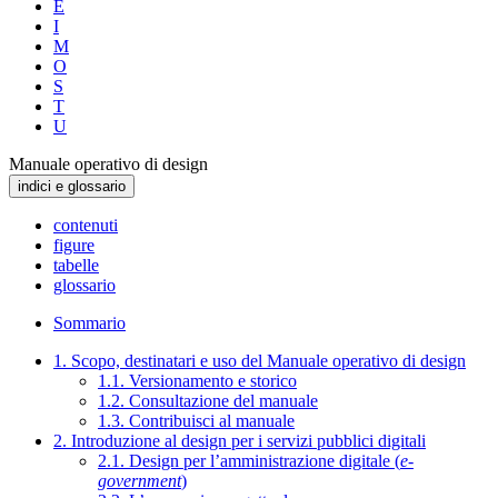
E
I
M
O
S
T
U
Manuale operativo di design
indici e glossario
contenuti
figure
tabelle
glossario
Sommario
1. Scopo, destinatari e uso del Manuale operativo di design
1.1. Versionamento e storico
1.2. Consultazione del manuale
1.3. Contribuisci al manuale
2. Introduzione al design per i servizi pubblici digitali
2.1. Design per l’amministrazione digitale (
e-
government
)