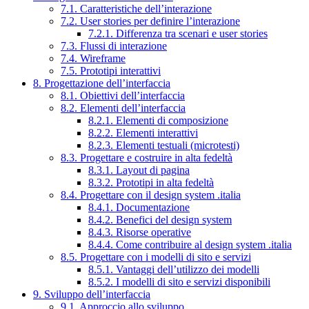
7.1. Caratteristiche dell’interazione
7.2. User stories per definire l’interazione
7.2.1. Differenza tra scenari e user stories
7.3. Flussi di interazione
7.4. Wireframe
7.5. Prototipi interattivi
8. Progettazione dell’interfaccia
8.1. Obiettivi dell’interfaccia
8.2. Elementi dell’interfaccia
8.2.1. Elementi di composizione
8.2.2. Elementi interattivi
8.2.3. Elementi testuali (microtesti)
8.3. Progettare e costruire in alta fedeltà
8.3.1. Layout di pagina
8.3.2. Prototipi in alta fedeltà
8.4. Progettare con il design system .italia
8.4.1. Documentazione
8.4.2. Benefici del design system
8.4.3. Risorse operative
8.4.4. Come contribuire al design system .italia
8.5. Progettare con i modelli di sito e servizi
8.5.1. Vantaggi dell’utilizzo dei modelli
8.5.2. I modelli di sito e servizi disponibili
9. Sviluppo dell’interfaccia
9.1. Approccio allo sviluppo