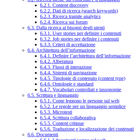
6.2.1. Content discovery
6.2.2. Dati di ricerca (search keywords)
6.2.3. Ricerca tramite analytics
6.2.4. Ricerca sui forum
6.3. Dalla ricerca ai bisogni degli utenti
6.3.1. User stories per definire i contenuti
6.3.2. Job stories per definire i contenuti
6.3.3. Criteri di accettazione
6.4. Architettura dell’informazione
6.4.1. Definire l’architettura dell’informazione
6.4.2. Alberatura
6.4.3. Flussi di interazione
6.4.4. Sistemi di navigazione
6.4.5. Tipologie di contenuto (content type)
6.4.6. Ontologie e standard
6.4.7. Vocabolari controllati e tassonomie
6.5. Scrittura e linguaggio
6.5.1. Come leggono le persone sul web
6.5.2. Le regole per un linguaggio semplice
6.5.3. Microtesti
6.5.4. Scrittura collaborativa
6.5.5. Content critique
6.5.6. Traduzione e localizzazione dei contenuti
6.6. Documenti