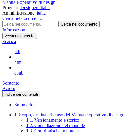
Manuale operativo di design
Progetto:
Designers Italia
Amministrazione:
italia
Cerca nel documento
Cerca nel documento
Informazioni
versione-corrente
Scarica
pdf
html
epub
Sorgente
Azioni
indice dei contenuti
Sommario
1. Scopo, destinatari e uso del Manuale operativo di design
1.1. Versionamento e storico
1.2. Consultazione del manuale
1.3. Contribuisci al manuale