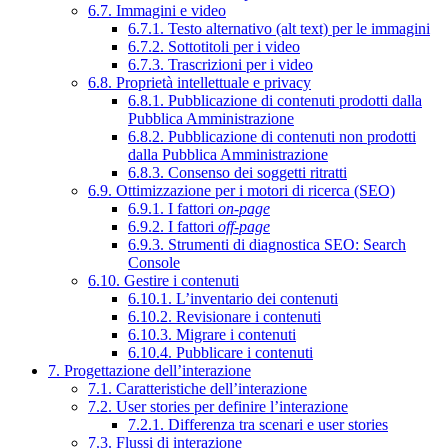
6.7. Immagini e video
6.7.1. Testo alternativo (alt text) per le immagini
6.7.2. Sottotitoli per i video
6.7.3. Trascrizioni per i video
6.8. Proprietà intellettuale e privacy
6.8.1. Pubblicazione di contenuti prodotti dalla
Pubblica Amministrazione
6.8.2. Pubblicazione di contenuti non prodotti
dalla Pubblica Amministrazione
6.8.3. Consenso dei soggetti ritratti
6.9. Ottimizzazione per i motori di ricerca (SEO)
6.9.1. I fattori
on-page
6.9.2. I fattori
off-page
6.9.3. Strumenti di diagnostica SEO: Search
Console
6.10. Gestire i contenuti
6.10.1. L’inventario dei contenuti
6.10.2. Revisionare i contenuti
6.10.3. Migrare i contenuti
6.10.4. Pubblicare i contenuti
7. Progettazione dell’interazione
7.1. Caratteristiche dell’interazione
7.2. User stories per definire l’interazione
7.2.1. Differenza tra scenari e user stories
7.3. Flussi di interazione