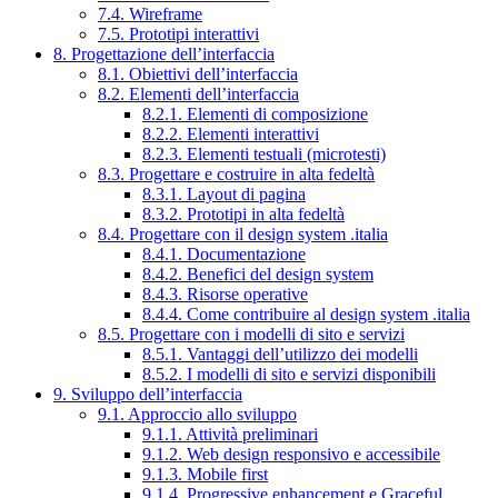
7.4. Wireframe
7.5. Prototipi interattivi
8. Progettazione dell’interfaccia
8.1. Obiettivi dell’interfaccia
8.2. Elementi dell’interfaccia
8.2.1. Elementi di composizione
8.2.2. Elementi interattivi
8.2.3. Elementi testuali (microtesti)
8.3. Progettare e costruire in alta fedeltà
8.3.1. Layout di pagina
8.3.2. Prototipi in alta fedeltà
8.4. Progettare con il design system .italia
8.4.1. Documentazione
8.4.2. Benefici del design system
8.4.3. Risorse operative
8.4.4. Come contribuire al design system .italia
8.5. Progettare con i modelli di sito e servizi
8.5.1. Vantaggi dell’utilizzo dei modelli
8.5.2. I modelli di sito e servizi disponibili
9. Sviluppo dell’interfaccia
9.1. Approccio allo sviluppo
9.1.1. Attività preliminari
9.1.2. Web design responsivo e accessibile
9.1.3. Mobile first
9.1.4. Progressive enhancement e Graceful