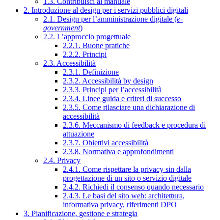
1.3. Contribuisci al manuale
2. Introduzione al design per i servizi pubblici digitali
2.1. Design per l’amministrazione digitale (
e-
government
)
2.2. L’approccio progettuale
2.2.1. Buone pratiche
2.2.2. Principi
2.3. Accessibilità
2.3.1. Definizione
2.3.2. Accessibilità by design
2.3.3. Principi per l’accessibilità
2.3.4. Linee guida e criteri di successo
2.3.5. Come rilasciare una dichiarazione di
accessibilità
2.3.6. Meccanismo di feedback e procedura di
attuazione
2.3.7. Obiettivi accessibilità
2.3.8. Normativa e approfondimenti
2.4. Privacy
2.4.1. Come rispettare la privacy sin dalla
progettazione di un sito o servizio digitale
2.4.2. Richiedi il consenso quando necessario
2.4.3. Le basi del sito web: architettura,
informativa privacy, riferimenti DPO
3. Pianificazione, gestione e strategia