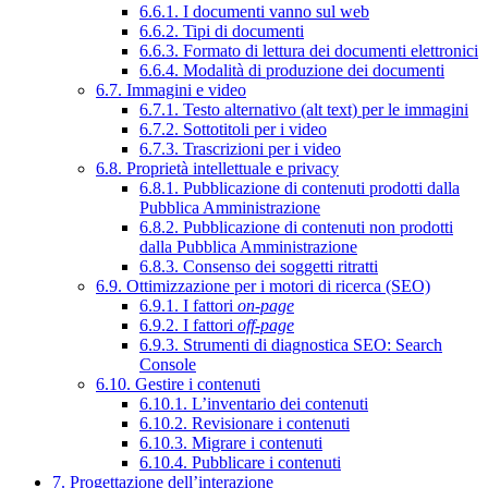
6.6.1. I documenti vanno sul web
6.6.2. Tipi di documenti
6.6.3. Formato di lettura dei documenti elettronici
6.6.4. Modalità di produzione dei documenti
6.7. Immagini e video
6.7.1. Testo alternativo (alt text) per le immagini
6.7.2. Sottotitoli per i video
6.7.3. Trascrizioni per i video
6.8. Proprietà intellettuale e privacy
6.8.1. Pubblicazione di contenuti prodotti dalla
Pubblica Amministrazione
6.8.2. Pubblicazione di contenuti non prodotti
dalla Pubblica Amministrazione
6.8.3. Consenso dei soggetti ritratti
6.9. Ottimizzazione per i motori di ricerca (SEO)
6.9.1. I fattori
on-page
6.9.2. I fattori
off-page
6.9.3. Strumenti di diagnostica SEO: Search
Console
6.10. Gestire i contenuti
6.10.1. L’inventario dei contenuti
6.10.2. Revisionare i contenuti
6.10.3. Migrare i contenuti
6.10.4. Pubblicare i contenuti
7. Progettazione dell’interazione