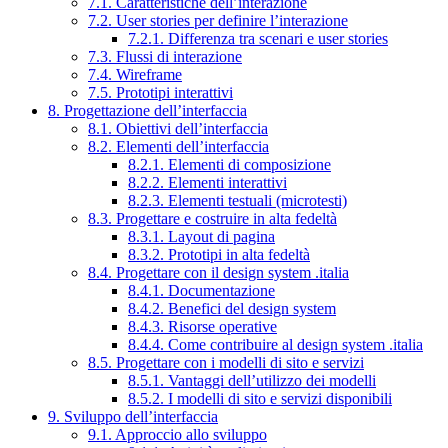
7.1. Caratteristiche dell’interazione
7.2. User stories per definire l’interazione
7.2.1. Differenza tra scenari e user stories
7.3. Flussi di interazione
7.4. Wireframe
7.5. Prototipi interattivi
8. Progettazione dell’interfaccia
8.1. Obiettivi dell’interfaccia
8.2. Elementi dell’interfaccia
8.2.1. Elementi di composizione
8.2.2. Elementi interattivi
8.2.3. Elementi testuali (microtesti)
8.3. Progettare e costruire in alta fedeltà
8.3.1. Layout di pagina
8.3.2. Prototipi in alta fedeltà
8.4. Progettare con il design system .italia
8.4.1. Documentazione
8.4.2. Benefici del design system
8.4.3. Risorse operative
8.4.4. Come contribuire al design system .italia
8.5. Progettare con i modelli di sito e servizi
8.5.1. Vantaggi dell’utilizzo dei modelli
8.5.2. I modelli di sito e servizi disponibili
9. Sviluppo dell’interfaccia
9.1. Approccio allo sviluppo