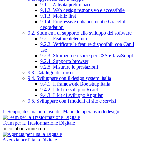
9.1.1. Attività preliminari
9.1.2. Web design responsivo e accessibile
9.1.3. Mobile first
9.1.4. Progressive enhancement e Graceful
degradation
9.2. Strumenti di supporto allo sviluppo del software
9.2.1. Feature detection
9.2.2. Verificare le feature disponibili con Can I
use
9.2.3. Strumenti e risorse per CSS e JavaScript
9.2.4. Supporto browser
9.2.5. Misurare le prestazioni
9.3. Catalogo del riuso
9.4. Sviluppare con il design system .italia
9.4.1. Il framework Bootstrap Italia
9.4.2. Il kit di sviluppo React
9.4.3. Il kit di sviluppo Angular
9.5. Sviluppare con i modelli di sito e servizi
1. Scopo, destinatari e uso del Manuale operativo di design
Team per la Trasformazione Digitale
in collaborazione con
Agenzia per l'Italia Digitale