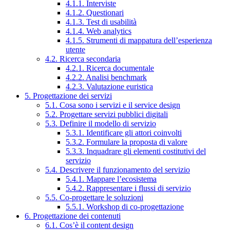
4.1.1. Interviste
4.1.2. Questionari
4.1.3. Test di usabilità
4.1.4. Web analytics
4.1.5. Strumenti di mappatura dell’esperienza
utente
4.2. Ricerca secondaria
4.2.1. Ricerca documentale
4.2.2. Analisi benchmark
4.2.3. Valutazione euristica
5. Progettazione dei servizi
5.1. Cosa sono i servizi e il service design
5.2. Progettare servizi pubblici digitali
5.3. Definire il modello di servizio
5.3.1. Identificare gli attori coinvolti
5.3.2. Formulare la proposta di valore
5.3.3. Inquadrare gli elementi costitutivi del
servizio
5.4. Descrivere il funzionamento del servizio
5.4.1. Mappare l’ecosistema
5.4.2. Rappresentare i flussi di servizio
5.5. Co-progettare le soluzioni
5.5.1. Workshop di co-progettazione
6. Progettazione dei contenuti
6.1. Cos’è il content design