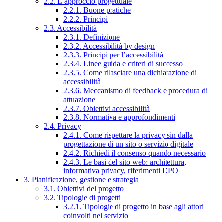
2.2. L’approccio progettuale
2.2.1. Buone pratiche
2.2.2. Principi
2.3. Accessibilità
2.3.1. Definizione
2.3.2. Accessibilità by design
2.3.3. Principi per l’accessibilità
2.3.4. Linee guida e criteri di successo
2.3.5. Come rilasciare una dichiarazione di
accessibilità
2.3.6. Meccanismo di feedback e procedura di
attuazione
2.3.7. Obiettivi accessibilità
2.3.8. Normativa e approfondimenti
2.4. Privacy
2.4.1. Come rispettare la privacy sin dalla
progettazione di un sito o servizio digitale
2.4.2. Richiedi il consenso quando necessario
2.4.3. Le basi del sito web: architettura,
informativa privacy, riferimenti DPO
3. Pianificazione, gestione e strategia
3.1. Obiettivi del progetto
3.2. Tipologie di progetti
3.2.1. Tipologie di progetto in base agli attori
coinvolti nel servizio