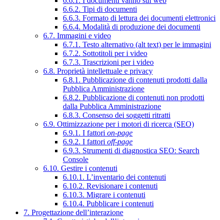
6.6.1. I documenti vanno sul web
6.6.2. Tipi di documenti
6.6.3. Formato di lettura dei documenti elettronici
6.6.4. Modalità di produzione dei documenti
6.7. Immagini e video
6.7.1. Testo alternativo (alt text) per le immagini
6.7.2. Sottotitoli per i video
6.7.3. Trascrizioni per i video
6.8. Proprietà intellettuale e privacy
6.8.1. Pubblicazione di contenuti prodotti dalla
Pubblica Amministrazione
6.8.2. Pubblicazione di contenuti non prodotti
dalla Pubblica Amministrazione
6.8.3. Consenso dei soggetti ritratti
6.9. Ottimizzazione per i motori di ricerca (SEO)
6.9.1. I fattori
on-page
6.9.2. I fattori
off-page
6.9.3. Strumenti di diagnostica SEO: Search
Console
6.10. Gestire i contenuti
6.10.1. L’inventario dei contenuti
6.10.2. Revisionare i contenuti
6.10.3. Migrare i contenuti
6.10.4. Pubblicare i contenuti
7. Progettazione dell’interazione