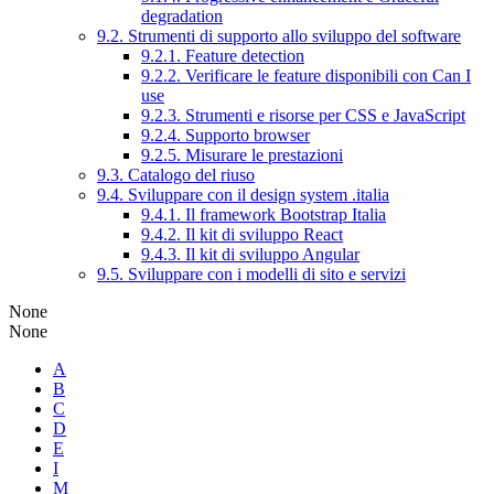
degradation
9.2. Strumenti di supporto allo sviluppo del software
9.2.1. Feature detection
9.2.2. Verificare le feature disponibili con Can I
use
9.2.3. Strumenti e risorse per CSS e JavaScript
9.2.4. Supporto browser
9.2.5. Misurare le prestazioni
9.3. Catalogo del riuso
9.4. Sviluppare con il design system .italia
9.4.1. Il framework Bootstrap Italia
9.4.2. Il kit di sviluppo React
9.4.3. Il kit di sviluppo Angular
9.5. Sviluppare con i modelli di sito e servizi
None
None
A
B
C
D
E
I
M