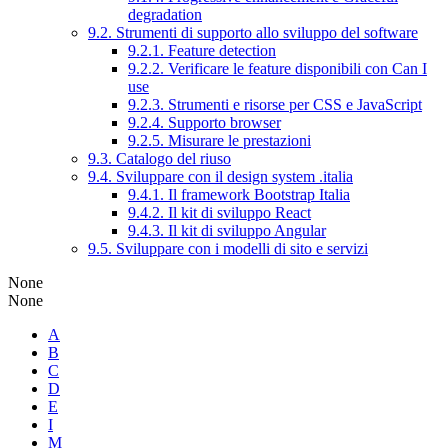
degradation
9.2. Strumenti di supporto allo sviluppo del software
9.2.1. Feature detection
9.2.2. Verificare le feature disponibili con Can I
use
9.2.3. Strumenti e risorse per CSS e JavaScript
9.2.4. Supporto browser
9.2.5. Misurare le prestazioni
9.3. Catalogo del riuso
9.4. Sviluppare con il design system .italia
9.4.1. Il framework Bootstrap Italia
9.4.2. Il kit di sviluppo React
9.4.3. Il kit di sviluppo Angular
9.5. Sviluppare con i modelli di sito e servizi
None
None
A
B
C
D
E
I
M