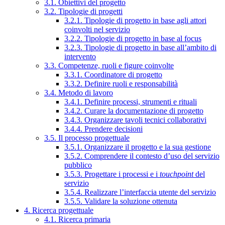
3.1. Obiettivi del progetto
3.2. Tipologie di progetti
3.2.1. Tipologie di progetto in base agli attori
coinvolti nel servizio
3.2.2. Tipologie di progetto in base al focus
3.2.3. Tipologie di progetto in base all’ambito di
intervento
3.3. Competenze, ruoli e figure coinvolte
3.3.1. Coordinatore di progetto
3.3.2. Definire ruoli e responsabilità
3.4. Metodo di lavoro
3.4.1. Definire processi, strumenti e rituali
3.4.2. Curare la documentazione di progetto
3.4.3. Organizzare tavoli tecnici collaborativi
3.4.4. Prendere decisioni
3.5. Il processo progettuale
3.5.1. Organizzare il progetto e la sua gestione
3.5.2. Comprendere il contesto d’uso del servizio
pubblico
3.5.3. Progettare i processi e i
touchpoint
del
servizio
3.5.4. Realizzare l’interfaccia utente del servizio
3.5.5. Validare la soluzione ottenuta
4. Ricerca progettuale
4.1. Ricerca primaria