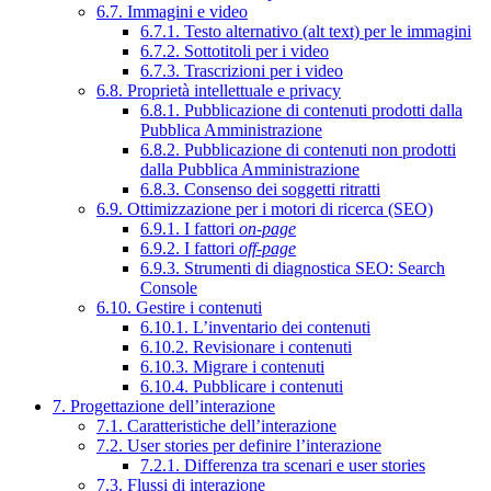
6.7. Immagini e video
6.7.1. Testo alternativo (alt text) per le immagini
6.7.2. Sottotitoli per i video
6.7.3. Trascrizioni per i video
6.8. Proprietà intellettuale e privacy
6.8.1. Pubblicazione di contenuti prodotti dalla
Pubblica Amministrazione
6.8.2. Pubblicazione di contenuti non prodotti
dalla Pubblica Amministrazione
6.8.3. Consenso dei soggetti ritratti
6.9. Ottimizzazione per i motori di ricerca (SEO)
6.9.1. I fattori
on-page
6.9.2. I fattori
off-page
6.9.3. Strumenti di diagnostica SEO: Search
Console
6.10. Gestire i contenuti
6.10.1. L’inventario dei contenuti
6.10.2. Revisionare i contenuti
6.10.3. Migrare i contenuti
6.10.4. Pubblicare i contenuti
7. Progettazione dell’interazione
7.1. Caratteristiche dell’interazione
7.2. User stories per definire l’interazione
7.2.1. Differenza tra scenari e user stories
7.3. Flussi di interazione