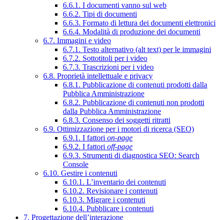
6.6.1. I documenti vanno sul web
6.6.2. Tipi di documenti
6.6.3. Formato di lettura dei documenti elettronici
6.6.4. Modalità di produzione dei documenti
6.7. Immagini e video
6.7.1. Testo alternativo (alt text) per le immagini
6.7.2. Sottotitoli per i video
6.7.3. Trascrizioni per i video
6.8. Proprietà intellettuale e privacy
6.8.1. Pubblicazione di contenuti prodotti dalla
Pubblica Amministrazione
6.8.2. Pubblicazione di contenuti non prodotti
dalla Pubblica Amministrazione
6.8.3. Consenso dei soggetti ritratti
6.9. Ottimizzazione per i motori di ricerca (SEO)
6.9.1. I fattori
on-page
6.9.2. I fattori
off-page
6.9.3. Strumenti di diagnostica SEO: Search
Console
6.10. Gestire i contenuti
6.10.1. L’inventario dei contenuti
6.10.2. Revisionare i contenuti
6.10.3. Migrare i contenuti
6.10.4. Pubblicare i contenuti
7. Progettazione dell’interazione