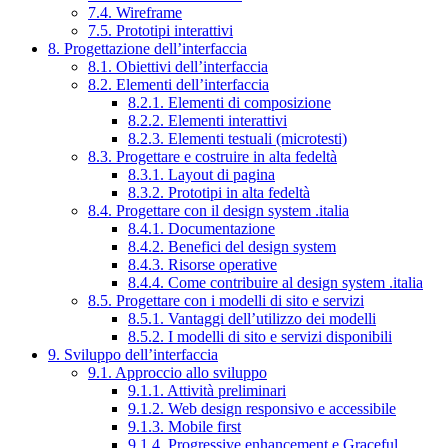
7.4. Wireframe
7.5. Prototipi interattivi
8. Progettazione dell’interfaccia
8.1. Obiettivi dell’interfaccia
8.2. Elementi dell’interfaccia
8.2.1. Elementi di composizione
8.2.2. Elementi interattivi
8.2.3. Elementi testuali (microtesti)
8.3. Progettare e costruire in alta fedeltà
8.3.1. Layout di pagina
8.3.2. Prototipi in alta fedeltà
8.4. Progettare con il design system .italia
8.4.1. Documentazione
8.4.2. Benefici del design system
8.4.3. Risorse operative
8.4.4. Come contribuire al design system .italia
8.5. Progettare con i modelli di sito e servizi
8.5.1. Vantaggi dell’utilizzo dei modelli
8.5.2. I modelli di sito e servizi disponibili
9. Sviluppo dell’interfaccia
9.1. Approccio allo sviluppo
9.1.1. Attività preliminari
9.1.2. Web design responsivo e accessibile
9.1.3. Mobile first
9.1.4. Progressive enhancement e Graceful