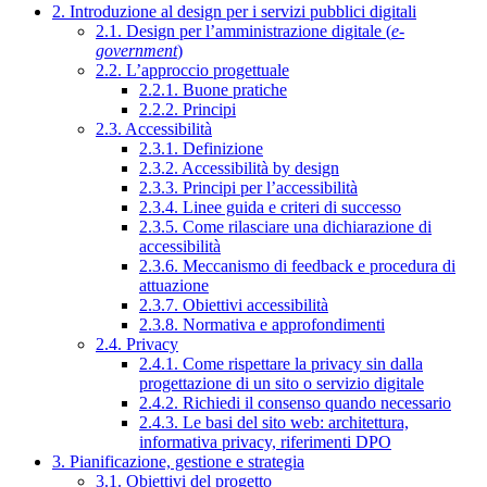
2. Introduzione al design per i servizi pubblici digitali
2.1. Design per l’amministrazione digitale (
e-
government
)
2.2. L’approccio progettuale
2.2.1. Buone pratiche
2.2.2. Principi
2.3. Accessibilità
2.3.1. Definizione
2.3.2. Accessibilità by design
2.3.3. Principi per l’accessibilità
2.3.4. Linee guida e criteri di successo
2.3.5. Come rilasciare una dichiarazione di
accessibilità
2.3.6. Meccanismo di feedback e procedura di
attuazione
2.3.7. Obiettivi accessibilità
2.3.8. Normativa e approfondimenti
2.4. Privacy
2.4.1. Come rispettare la privacy sin dalla
progettazione di un sito o servizio digitale
2.4.2. Richiedi il consenso quando necessario
2.4.3. Le basi del sito web: architettura,
informativa privacy, riferimenti DPO
3. Pianificazione, gestione e strategia
3.1. Obiettivi del progetto