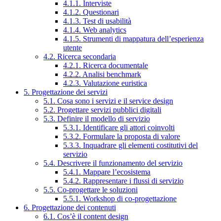
4.1.1. Interviste
4.1.2. Questionari
4.1.3. Test di usabilità
4.1.4. Web analytics
4.1.5. Strumenti di mappatura dell’esperienza
utente
4.2. Ricerca secondaria
4.2.1. Ricerca documentale
4.2.2. Analisi benchmark
4.2.3. Valutazione euristica
5. Progettazione dei servizi
5.1. Cosa sono i servizi e il service design
5.2. Progettare servizi pubblici digitali
5.3. Definire il modello di servizio
5.3.1. Identificare gli attori coinvolti
5.3.2. Formulare la proposta di valore
5.3.3. Inquadrare gli elementi costitutivi del
servizio
5.4. Descrivere il funzionamento del servizio
5.4.1. Mappare l’ecosistema
5.4.2. Rappresentare i flussi di servizio
5.5. Co-progettare le soluzioni
5.5.1. Workshop di co-progettazione
6. Progettazione dei contenuti
6.1. Cos’è il content design