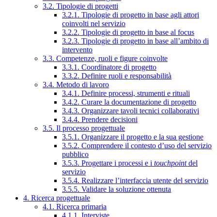
3.2. Tipologie di progetti
3.2.1. Tipologie di progetto in base agli attori
coinvolti nel servizio
3.2.2. Tipologie di progetto in base al focus
3.2.3. Tipologie di progetto in base all’ambito di
intervento
3.3. Competenze, ruoli e figure coinvolte
3.3.1. Coordinatore di progetto
3.3.2. Definire ruoli e responsabilità
3.4. Metodo di lavoro
3.4.1. Definire processi, strumenti e rituali
3.4.2. Curare la documentazione di progetto
3.4.3. Organizzare tavoli tecnici collaborativi
3.4.4. Prendere decisioni
3.5. Il processo progettuale
3.5.1. Organizzare il progetto e la sua gestione
3.5.2. Comprendere il contesto d’uso del servizio
pubblico
3.5.3. Progettare i processi e i
touchpoint
del
servizio
3.5.4. Realizzare l’interfaccia utente del servizio
3.5.5. Validare la soluzione ottenuta
4. Ricerca progettuale
4.1. Ricerca primaria
4.1.1. Interviste