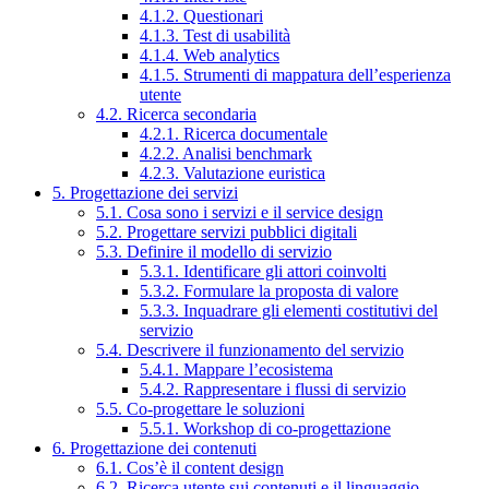
4.1.2. Questionari
4.1.3. Test di usabilità
4.1.4. Web analytics
4.1.5. Strumenti di mappatura dell’esperienza
utente
4.2. Ricerca secondaria
4.2.1. Ricerca documentale
4.2.2. Analisi benchmark
4.2.3. Valutazione euristica
5. Progettazione dei servizi
5.1. Cosa sono i servizi e il service design
5.2. Progettare servizi pubblici digitali
5.3. Definire il modello di servizio
5.3.1. Identificare gli attori coinvolti
5.3.2. Formulare la proposta di valore
5.3.3. Inquadrare gli elementi costitutivi del
servizio
5.4. Descrivere il funzionamento del servizio
5.4.1. Mappare l’ecosistema
5.4.2. Rappresentare i flussi di servizio
5.5. Co-progettare le soluzioni
5.5.1. Workshop di co-progettazione
6. Progettazione dei contenuti
6.1. Cos’è il content design
6.2. Ricerca utente sui contenuti e il linguaggio