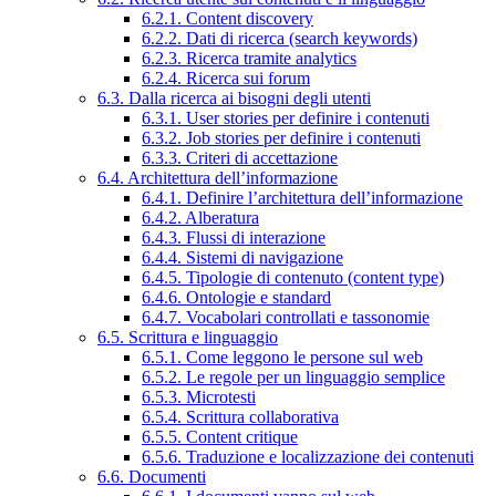
6.2.1. Content discovery
6.2.2. Dati di ricerca (search keywords)
6.2.3. Ricerca tramite analytics
6.2.4. Ricerca sui forum
6.3. Dalla ricerca ai bisogni degli utenti
6.3.1. User stories per definire i contenuti
6.3.2. Job stories per definire i contenuti
6.3.3. Criteri di accettazione
6.4. Architettura dell’informazione
6.4.1. Definire l’architettura dell’informazione
6.4.2. Alberatura
6.4.3. Flussi di interazione
6.4.4. Sistemi di navigazione
6.4.5. Tipologie di contenuto (content type)
6.4.6. Ontologie e standard
6.4.7. Vocabolari controllati e tassonomie
6.5. Scrittura e linguaggio
6.5.1. Come leggono le persone sul web
6.5.2. Le regole per un linguaggio semplice
6.5.3. Microtesti
6.5.4. Scrittura collaborativa
6.5.5. Content critique
6.5.6. Traduzione e localizzazione dei contenuti
6.6. Documenti