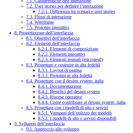
7.1. Caratteristiche dell’interazione
7.2. User stories per definire l’interazione
7.2.1. Differenza tra scenari e user stories
7.3. Flussi di interazione
7.4. Wireframe
7.5. Prototipi interattivi
8. Progettazione dell’interfaccia
8.1. Obiettivi dell’interfaccia
8.2. Elementi dell’interfaccia
8.2.1. Elementi di composizione
8.2.2. Elementi interattivi
8.2.3. Elementi testuali (microtesti)
8.3. Progettare e costruire in alta fedeltà
8.3.1. Layout di pagina
8.3.2. Prototipi in alta fedeltà
8.4. Progettare con il design system .italia
8.4.1. Documentazione
8.4.2. Benefici del design system
8.4.3. Risorse operative
8.4.4. Come contribuire al design system .italia
8.5. Progettare con i modelli di sito e servizi
8.5.1. Vantaggi dell’utilizzo dei modelli
8.5.2. I modelli di sito e servizi disponibili
9. Sviluppo dell’interfaccia
9.1. Approccio allo sviluppo