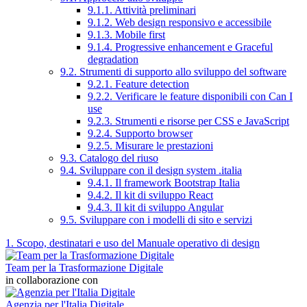
9.1.1. Attività preliminari
9.1.2. Web design responsivo e accessibile
9.1.3. Mobile first
9.1.4. Progressive enhancement e Graceful
degradation
9.2. Strumenti di supporto allo sviluppo del software
9.2.1. Feature detection
9.2.2. Verificare le feature disponibili con Can I
use
9.2.3. Strumenti e risorse per CSS e JavaScript
9.2.4. Supporto browser
9.2.5. Misurare le prestazioni
9.3. Catalogo del riuso
9.4. Sviluppare con il design system .italia
9.4.1. Il framework Bootstrap Italia
9.4.2. Il kit di sviluppo React
9.4.3. Il kit di sviluppo Angular
9.5. Sviluppare con i modelli di sito e servizi
1. Scopo, destinatari e uso del Manuale operativo di design
Team per la Trasformazione Digitale
in collaborazione con
Agenzia per l'Italia Digitale