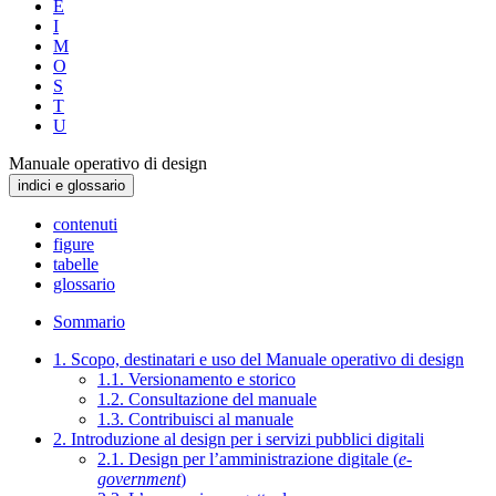
E
I
M
O
S
T
U
Manuale operativo di design
indici e glossario
contenuti
figure
tabelle
glossario
Sommario
1. Scopo, destinatari e uso del Manuale operativo di design
1.1. Versionamento e storico
1.2. Consultazione del manuale
1.3. Contribuisci al manuale
2. Introduzione al design per i servizi pubblici digitali
2.1. Design per l’amministrazione digitale (
e-
government
)