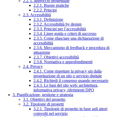
2.2. L’approccio progettuale
2.2.1. Buone pratiche
2.2.2. Principi
2.3. Accessibilità
2.3.1. Definizione
2.3.2. Accessibilità by design
2.3.3. Principi per l’accessibilità
2.3.4. Linee guida e criteri di successo
2.3.5. Come rilasciare una dichiarazione di
accessibilità
2.3.6. Meccanismo di feedback e procedura di
attuazione
2.3.7. Obiettivi accessibilità
2.3.8. Normativa e approfondimenti
2.4. Privacy
2.4.1. Come rispettare la privacy sin dalla
progettazione di un sito o servizio digitale
2.4.2. Richiedi il consenso quando necessario
2.4.3. Le basi del sito web: architettura,
informativa privacy, riferimenti DPO
3. Pianificazione, gestione e strategia
3.1. Obiettivi del progetto
3.2. Tipologie di progetti
3.2.1. Tipologie di progetto in base agli attori
coinvolti nel servizio