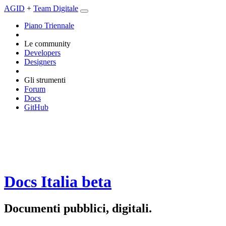
AGID
+
Team Digitale
Piano Triennale
Le community
Developers
Designers
Gli strumenti
Forum
Docs
GitHub
Docs Italia
beta
Documenti pubblici, digitali.