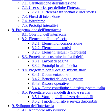
7.1. Caratteristiche dell’interazione
7.2. User stories per definire l’interazione
7.2.1. Differenza tra scenari e user stories
7.3. Flussi di interazione
7.4. Wireframe
7.5. Prototipi interattivi
8. Progettazione dell’interfaccia
8.1. Obiettivi dell’interfaccia
8.2. Elementi dell’interfaccia
8.2.1. Elementi di composizione
8.2.2. Elementi interattivi
8.2.3. Elementi testuali (microtesti)
8.3. Progettare e costruire in alta fedeltà
8.3.1. Layout di pagina
8.3.2. Prototipi in alta fedeltà
8.4. Progettare con il design system .italia
8.4.1. Documentazione
8.4.2. Benefici del design system
8.4.3. Risorse operative
8.4.4. Come contribuire al design system .italia
8.5. Progettare con i modelli di sito e servizi
8.5.1. Vantaggi dell’utilizzo dei modelli
8.5.2. I modelli di sito e servizi disponibili
9. Sviluppo dell’interfaccia
9.1. Approccio allo sviluppo