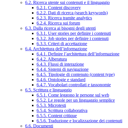
6.2. Ricerca utente sui contenuti e il linguaggio
6.2.1. Content discovery
6.2.2. Dati di ricerca (search keywords)
6.2.3. Ricerca tramite analytics
6.2.4. Ricerca sui forum
6.3. Dalla ricerca ai bisogni degli utenti
6.3.1. User stories per definire i contenuti
6.3.2. Job stories per definire i contenuti
6.3.3. Criteri di accettazione
6.4. Architettura dell’informazione
6.4.1. Definire l’architettura dell’informazione
6.4.2. Alberatura
6.4.3. Flussi di interazione
6.4.4. Sistemi di navigazione
6.4.5. Tipologie di contenuto (content type)
6.4.6. Ontologie e standard
6.4.7. Vocabolari controllati e tassonomie
6.5. Scrittura e linguaggio
6.5.1. Come leggono le persone sul web
6.5.2. Le regole per un linguaggio semplice
6.5.3. Microtesti
6.5.4. Scrittura collaborativa
6.5.5. Content critique
6.5.6. Traduzione e localizzazione dei contenuti
6.6. Documenti