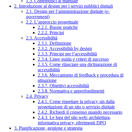
1.3. Contribuisci al manuale
2. Introduzione al design per i servizi pubblici digitali
2.1. Design per l’amministrazione digitale (
e-
government
)
2.2. L’approccio progettuale
2.2.1. Buone pratiche
2.2.2. Principi
2.3. Accessibilità
2.3.1. Definizione
2.3.2. Accessibilità by design
2.3.3. Principi per l’accessibilità
2.3.4. Linee guida e criteri di successo
2.3.5. Come rilasciare una dichiarazione di
accessibilità
2.3.6. Meccanismo di feedback e procedura di
attuazione
2.3.7. Obiettivi accessibilità
2.3.8. Normativa e approfondimenti
2.4. Privacy
2.4.1. Come rispettare la privacy sin dalla
progettazione di un sito o servizio digitale
2.4.2. Richiedi il consenso quando necessario
2.4.3. Le basi del sito web: architettura,
informativa privacy, riferimenti DPO
3. Pianificazione, gestione e strategia