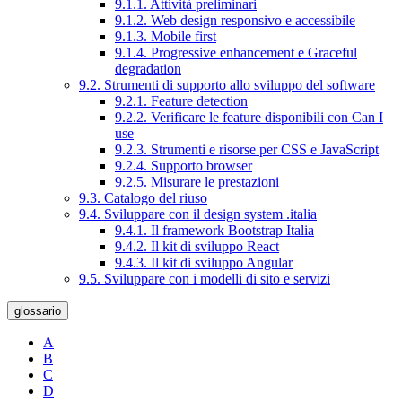
9.1.1. Attività preliminari
9.1.2. Web design responsivo e accessibile
9.1.3. Mobile first
9.1.4. Progressive enhancement e Graceful
degradation
9.2. Strumenti di supporto allo sviluppo del software
9.2.1. Feature detection
9.2.2. Verificare le feature disponibili con Can I
use
9.2.3. Strumenti e risorse per CSS e JavaScript
9.2.4. Supporto browser
9.2.5. Misurare le prestazioni
9.3. Catalogo del riuso
9.4. Sviluppare con il design system .italia
9.4.1. Il framework Bootstrap Italia
9.4.2. Il kit di sviluppo React
9.4.3. Il kit di sviluppo Angular
9.5. Sviluppare con i modelli di sito e servizi
glossario
A
B
C
D