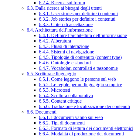
6.2.4. Ricerca sui forum
6.3. Dalla ricerca ai bisogni degli utenti
6.3.1. User stories per definire i contenuti
6.3.2. Job stories per definire i contenuti
6.3.3. Criteri di accettazione
6.4. Architettura dell’informazione
6.4.1. Definire l’architettura dell’informazione
6.4.2. Alberatura
6.4.3. Flussi di interazione
6.4.4. Sistemi di navigazione
6.4.5. Tipologie di contenuto (content type)
6.4.6. Ontologie e standard
6.4.7. Vocabolari controllati e tassonomie
6.5. Scrittura e linguaggio
6.5.1. Come leggono le persone sul web
6.5.2. Le regole per un linguaggio semplice
6.5.3. Microtesti
6.5.4. Scrittura collaborativa
6.5.5. Content critique
6.5.6. Traduzione e localizzazione dei contenuti
6.6. Documenti
6.6.1. I documenti vanno sul web
6.6.2. Tipi di documenti
6.6.3. Formato di lettura dei documenti elettronici
6.6.4. Modalità di produzione dei documenti