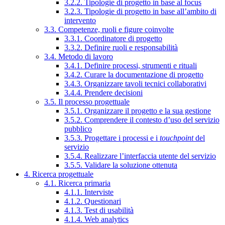
3.2.2. Tipologie di progetto in base al focus
3.2.3. Tipologie di progetto in base all’ambito di
intervento
3.3. Competenze, ruoli e figure coinvolte
3.3.1. Coordinatore di progetto
3.3.2. Definire ruoli e responsabilità
3.4. Metodo di lavoro
3.4.1. Definire processi, strumenti e rituali
3.4.2. Curare la documentazione di progetto
3.4.3. Organizzare tavoli tecnici collaborativi
3.4.4. Prendere decisioni
3.5. Il processo progettuale
3.5.1. Organizzare il progetto e la sua gestione
3.5.2. Comprendere il contesto d’uso del servizio
pubblico
3.5.3. Progettare i processi e i
touchpoint
del
servizio
3.5.4. Realizzare l’interfaccia utente del servizio
3.5.5. Validare la soluzione ottenuta
4. Ricerca progettuale
4.1. Ricerca primaria
4.1.1. Interviste
4.1.2. Questionari
4.1.3. Test di usabilità
4.1.4. Web analytics