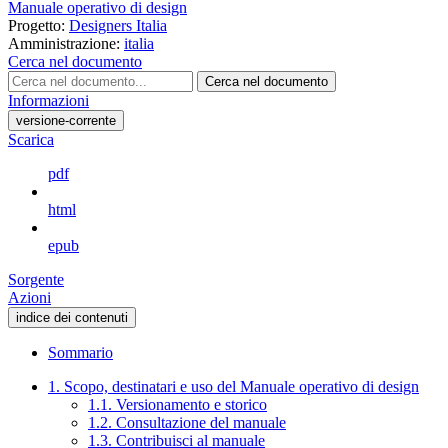
Manuale operativo di design
Progetto:
Designers Italia
Amministrazione:
italia
Cerca nel documento
Cerca nel documento
Informazioni
versione-corrente
Scarica
pdf
html
epub
Sorgente
Azioni
indice dei contenuti
Sommario
1. Scopo, destinatari e uso del Manuale operativo di design
1.1. Versionamento e storico
1.2. Consultazione del manuale
1.3. Contribuisci al manuale