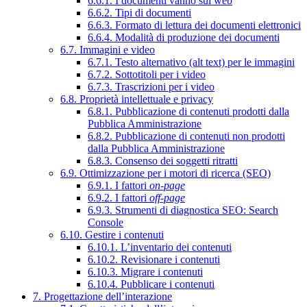
6.6.1. I documenti vanno sul web
6.6.2. Tipi di documenti
6.6.3. Formato di lettura dei documenti elettronici
6.6.4. Modalità di produzione dei documenti
6.7. Immagini e video
6.7.1. Testo alternativo (alt text) per le immagini
6.7.2. Sottotitoli per i video
6.7.3. Trascrizioni per i video
6.8. Proprietà intellettuale e privacy
6.8.1. Pubblicazione di contenuti prodotti dalla
Pubblica Amministrazione
6.8.2. Pubblicazione di contenuti non prodotti
dalla Pubblica Amministrazione
6.8.3. Consenso dei soggetti ritratti
6.9. Ottimizzazione per i motori di ricerca (SEO)
6.9.1. I fattori
on-page
6.9.2. I fattori
off-page
6.9.3. Strumenti di diagnostica SEO: Search
Console
6.10. Gestire i contenuti
6.10.1. L’inventario dei contenuti
6.10.2. Revisionare i contenuti
6.10.3. Migrare i contenuti
6.10.4. Pubblicare i contenuti
7. Progettazione dell’interazione