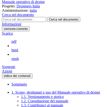
Manuale operativo di design
Progetto:
Designers Italia
Amministrazione:
italia
Cerca nel documento
Cerca nel documento
Informazioni
versione-corrente
Scarica
pdf
html
epub
Sorgente
Azioni
indice dei contenuti
Sommario
1. Scopo, destinatari e uso del Manuale operativo di design
1.1. Versionamento e storico
1.2. Consultazione del manuale
1.3. Contribuisci al manuale