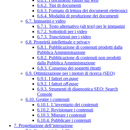
6.6.1. I documenti vanno sul web
6.6.2. Tipi di documenti
6.6.3. Formato di lettura dei documenti elettronici
6.6.4. Modalità di produzione dei documenti
6.7. Immagini e video
6.7.1. Testo alternativo (alt text) per le immagini
6.7.2. Sottotitoli per i video
6.7.3. Trascrizioni per i video
6.8. Proprietà intellettuale e privacy
6.8.1. Pubblicazione di contenuti prodotti dalla
Pubblica Amministrazione
6.8.2. Pubblicazione di contenuti non prodotti
dalla Pubblica Amministrazione
6.8.3. Consenso dei soggetti ritratti
6.9. Ottimizzazione per i motori di ricerca (SEO)
6.9.1. I fattori
on-page
6.9.2. I fattori
off-page
6.9.3. Strumenti di diagnostica SEO: Search
Console
6.10. Gestire i contenuti
6.10.1. L’inventario dei contenuti
6.10.2. Revisionare i contenuti
6.10.3. Migrare i contenuti
6.10.4. Pubblicare i contenuti
7. Progettazione dell’interazione