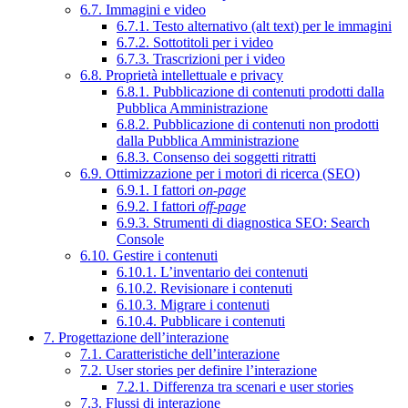
6.7. Immagini e video
6.7.1. Testo alternativo (alt text) per le immagini
6.7.2. Sottotitoli per i video
6.7.3. Trascrizioni per i video
6.8. Proprietà intellettuale e privacy
6.8.1. Pubblicazione di contenuti prodotti dalla
Pubblica Amministrazione
6.8.2. Pubblicazione di contenuti non prodotti
dalla Pubblica Amministrazione
6.8.3. Consenso dei soggetti ritratti
6.9. Ottimizzazione per i motori di ricerca (SEO)
6.9.1. I fattori
on-page
6.9.2. I fattori
off-page
6.9.3. Strumenti di diagnostica SEO: Search
Console
6.10. Gestire i contenuti
6.10.1. L’inventario dei contenuti
6.10.2. Revisionare i contenuti
6.10.3. Migrare i contenuti
6.10.4. Pubblicare i contenuti
7. Progettazione dell’interazione
7.1. Caratteristiche dell’interazione
7.2. User stories per definire l’interazione
7.2.1. Differenza tra scenari e user stories
7.3. Flussi di interazione