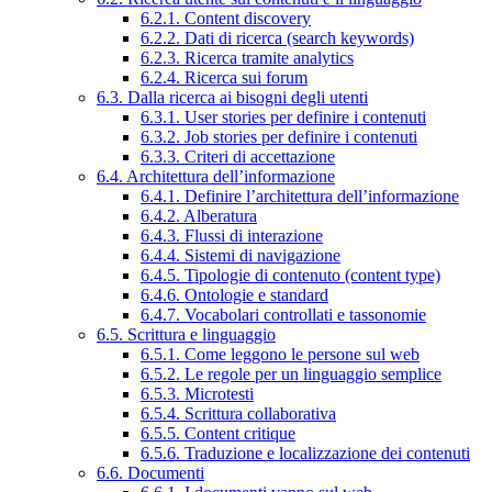
6.2.1. Content discovery
6.2.2. Dati di ricerca (search keywords)
6.2.3. Ricerca tramite analytics
6.2.4. Ricerca sui forum
6.3. Dalla ricerca ai bisogni degli utenti
6.3.1. User stories per definire i contenuti
6.3.2. Job stories per definire i contenuti
6.3.3. Criteri di accettazione
6.4. Architettura dell’informazione
6.4.1. Definire l’architettura dell’informazione
6.4.2. Alberatura
6.4.3. Flussi di interazione
6.4.4. Sistemi di navigazione
6.4.5. Tipologie di contenuto (content type)
6.4.6. Ontologie e standard
6.4.7. Vocabolari controllati e tassonomie
6.5. Scrittura e linguaggio
6.5.1. Come leggono le persone sul web
6.5.2. Le regole per un linguaggio semplice
6.5.3. Microtesti
6.5.4. Scrittura collaborativa
6.5.5. Content critique
6.5.6. Traduzione e localizzazione dei contenuti
6.6. Documenti