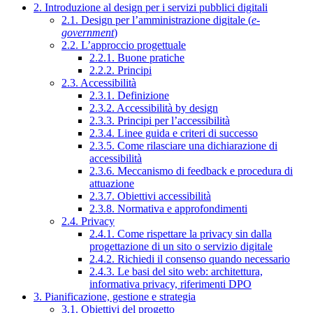
2. Introduzione al design per i servizi pubblici digitali
2.1. Design per l’amministrazione digitale (
e-
government
)
2.2. L’approccio progettuale
2.2.1. Buone pratiche
2.2.2. Principi
2.3. Accessibilità
2.3.1. Definizione
2.3.2. Accessibilità by design
2.3.3. Principi per l’accessibilità
2.3.4. Linee guida e criteri di successo
2.3.5. Come rilasciare una dichiarazione di
accessibilità
2.3.6. Meccanismo di feedback e procedura di
attuazione
2.3.7. Obiettivi accessibilità
2.3.8. Normativa e approfondimenti
2.4. Privacy
2.4.1. Come rispettare la privacy sin dalla
progettazione di un sito o servizio digitale
2.4.2. Richiedi il consenso quando necessario
2.4.3. Le basi del sito web: architettura,
informativa privacy, riferimenti DPO
3. Pianificazione, gestione e strategia
3.1. Obiettivi del progetto