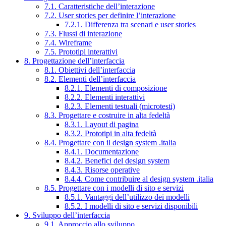
7.1. Caratteristiche dell’interazione
7.2. User stories per definire l’interazione
7.2.1. Differenza tra scenari e user stories
7.3. Flussi di interazione
7.4. Wireframe
7.5. Prototipi interattivi
8. Progettazione dell’interfaccia
8.1. Obiettivi dell’interfaccia
8.2. Elementi dell’interfaccia
8.2.1. Elementi di composizione
8.2.2. Elementi interattivi
8.2.3. Elementi testuali (microtesti)
8.3. Progettare e costruire in alta fedeltà
8.3.1. Layout di pagina
8.3.2. Prototipi in alta fedeltà
8.4. Progettare con il design system .italia
8.4.1. Documentazione
8.4.2. Benefici del design system
8.4.3. Risorse operative
8.4.4. Come contribuire al design system .italia
8.5. Progettare con i modelli di sito e servizi
8.5.1. Vantaggi dell’utilizzo dei modelli
8.5.2. I modelli di sito e servizi disponibili
9. Sviluppo dell’interfaccia
9.1. Approccio allo sviluppo