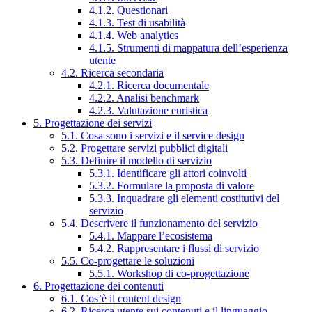
4.1.2. Questionari
4.1.3. Test di usabilità
4.1.4. Web analytics
4.1.5. Strumenti di mappatura dell’esperienza
utente
4.2. Ricerca secondaria
4.2.1. Ricerca documentale
4.2.2. Analisi benchmark
4.2.3. Valutazione euristica
5. Progettazione dei servizi
5.1. Cosa sono i servizi e il service design
5.2. Progettare servizi pubblici digitali
5.3. Definire il modello di servizio
5.3.1. Identificare gli attori coinvolti
5.3.2. Formulare la proposta di valore
5.3.3. Inquadrare gli elementi costitutivi del
servizio
5.4. Descrivere il funzionamento del servizio
5.4.1. Mappare l’ecosistema
5.4.2. Rappresentare i flussi di servizio
5.5. Co-progettare le soluzioni
5.5.1. Workshop di co-progettazione
6. Progettazione dei contenuti
6.1. Cos’è il content design
6.2. Ricerca utente sui contenuti e il linguaggio