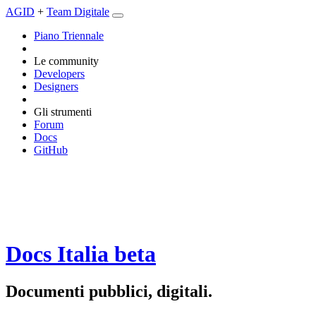
AGID
+
Team Digitale
Piano Triennale
Le community
Developers
Designers
Gli strumenti
Forum
Docs
GitHub
Docs Italia
beta
Documenti pubblici, digitali.