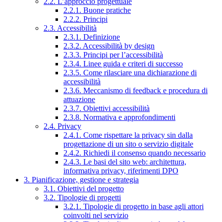
2.2. L’approccio progettuale
2.2.1. Buone pratiche
2.2.2. Principi
2.3. Accessibilità
2.3.1. Definizione
2.3.2. Accessibilità by design
2.3.3. Principi per l’accessibilità
2.3.4. Linee guida e criteri di successo
2.3.5. Come rilasciare una dichiarazione di
accessibilità
2.3.6. Meccanismo di feedback e procedura di
attuazione
2.3.7. Obiettivi accessibilità
2.3.8. Normativa e approfondimenti
2.4. Privacy
2.4.1. Come rispettare la privacy sin dalla
progettazione di un sito o servizio digitale
2.4.2. Richiedi il consenso quando necessario
2.4.3. Le basi del sito web: architettura,
informativa privacy, riferimenti DPO
3. Pianificazione, gestione e strategia
3.1. Obiettivi del progetto
3.2. Tipologie di progetti
3.2.1. Tipologie di progetto in base agli attori
coinvolti nel servizio