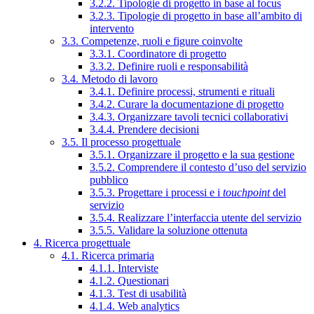
3.2.2. Tipologie di progetto in base al focus
3.2.3. Tipologie di progetto in base all’ambito di
intervento
3.3. Competenze, ruoli e figure coinvolte
3.3.1. Coordinatore di progetto
3.3.2. Definire ruoli e responsabilità
3.4. Metodo di lavoro
3.4.1. Definire processi, strumenti e rituali
3.4.2. Curare la documentazione di progetto
3.4.3. Organizzare tavoli tecnici collaborativi
3.4.4. Prendere decisioni
3.5. Il processo progettuale
3.5.1. Organizzare il progetto e la sua gestione
3.5.2. Comprendere il contesto d’uso del servizio
pubblico
3.5.3. Progettare i processi e i
touchpoint
del
servizio
3.5.4. Realizzare l’interfaccia utente del servizio
3.5.5. Validare la soluzione ottenuta
4. Ricerca progettuale
4.1. Ricerca primaria
4.1.1. Interviste
4.1.2. Questionari
4.1.3. Test di usabilità
4.1.4. Web analytics