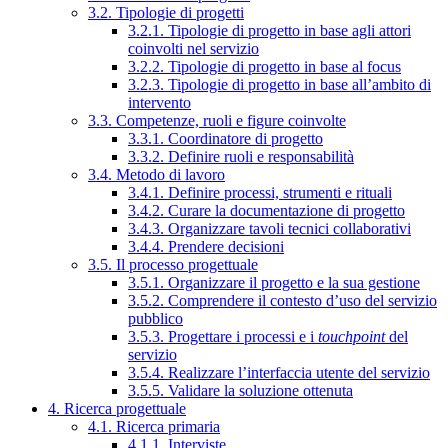
3.2. Tipologie di progetti
3.2.1. Tipologie di progetto in base agli attori
coinvolti nel servizio
3.2.2. Tipologie di progetto in base al focus
3.2.3. Tipologie di progetto in base all’ambito di
intervento
3.3. Competenze, ruoli e figure coinvolte
3.3.1. Coordinatore di progetto
3.3.2. Definire ruoli e responsabilità
3.4. Metodo di lavoro
3.4.1. Definire processi, strumenti e rituali
3.4.2. Curare la documentazione di progetto
3.4.3. Organizzare tavoli tecnici collaborativi
3.4.4. Prendere decisioni
3.5. Il processo progettuale
3.5.1. Organizzare il progetto e la sua gestione
3.5.2. Comprendere il contesto d’uso del servizio
pubblico
3.5.3. Progettare i processi e i
touchpoint
del
servizio
3.5.4. Realizzare l’interfaccia utente del servizio
3.5.5. Validare la soluzione ottenuta
4. Ricerca progettuale
4.1. Ricerca primaria
4.1.1. Interviste