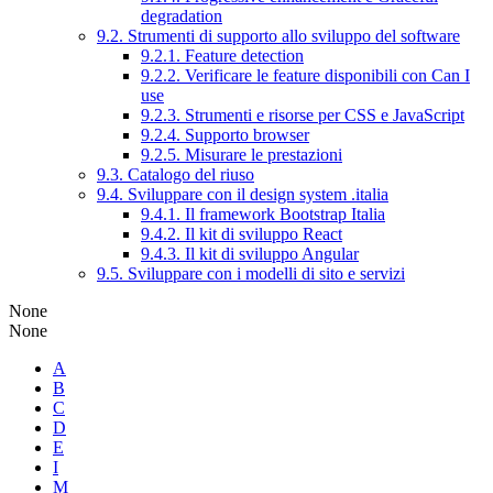
degradation
9.2. Strumenti di supporto allo sviluppo del software
9.2.1. Feature detection
9.2.2. Verificare le feature disponibili con Can I
use
9.2.3. Strumenti e risorse per CSS e JavaScript
9.2.4. Supporto browser
9.2.5. Misurare le prestazioni
9.3. Catalogo del riuso
9.4. Sviluppare con il design system .italia
9.4.1. Il framework Bootstrap Italia
9.4.2. Il kit di sviluppo React
9.4.3. Il kit di sviluppo Angular
9.5. Sviluppare con i modelli di sito e servizi
None
None
A
B
C
D
E
I
M