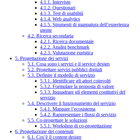
4.1.1. Interviste
4.1.2. Questionari
4.1.3. Test di usabilità
4.1.4. Web analytics
4.1.5. Strumenti di mappatura dell’esperienza
utente
4.2. Ricerca secondaria
4.2.1. Ricerca documentale
4.2.2. Analisi benchmark
4.2.3. Valutazione euristica
5. Progettazione dei servizi
5.1. Cosa sono i servizi e il service design
5.2. Progettare servizi pubblici digitali
5.3. Definire il modello di servizio
5.3.1. Identificare gli attori coinvolti
5.3.2. Formulare la proposta di valore
5.3.3. Inquadrare gli elementi costitutivi del
servizio
5.4. Descrivere il funzionamento del servizio
5.4.1. Mappare l’ecosistema
5.4.2. Rappresentare i flussi di servizio
5.5. Co-progettare le soluzioni
5.5.1. Workshop di co-progettazione
6. Progettazione dei contenuti
6.1. Cos’è il content design