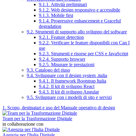
9.1.1. Attività preliminari
9.1.2. Web design responsivo e accessibile
9.1.3. Mobile first
9.1.4. Progressive enhancement e Graceful
degradation
9.2. Strumenti di supporto allo sviluppo del software
9.2.1. Feature detection
9.2.2. Verificare le feature disponibili con Can I
use
9.2.3. Strumenti e risorse per CSS e JavaScript
9.2.4. Supporto browser
9.2.5. Misurare le prestazioni
9.3. Catalogo del riuso
9.4. Sviluppare con il design system .italia
9.4.1. Il framework Bootstrap Italia
9.4.2. Il kit di sviluppo React
9.4.3. Il kit di sviluppo Angular
9.5. Sviluppare con i modelli di sito e servizi
1. Scopo, destinatari e uso del Manuale operativo di design
Team per la Trasformazione Digitale
in collaborazione con
Agenzia per l'Italia Digitale