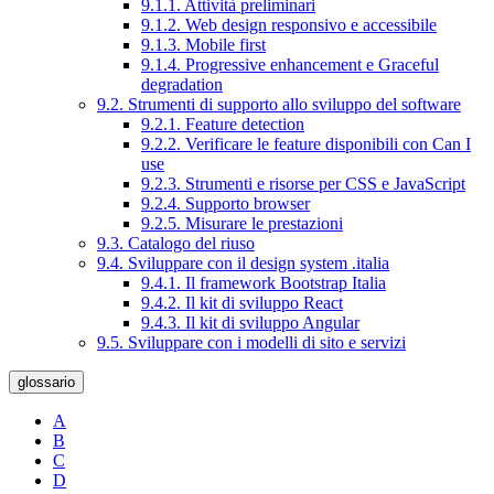
9.1.1. Attività preliminari
9.1.2. Web design responsivo e accessibile
9.1.3. Mobile first
9.1.4. Progressive enhancement e Graceful
degradation
9.2. Strumenti di supporto allo sviluppo del software
9.2.1. Feature detection
9.2.2. Verificare le feature disponibili con Can I
use
9.2.3. Strumenti e risorse per CSS e JavaScript
9.2.4. Supporto browser
9.2.5. Misurare le prestazioni
9.3. Catalogo del riuso
9.4. Sviluppare con il design system .italia
9.4.1. Il framework Bootstrap Italia
9.4.2. Il kit di sviluppo React
9.4.3. Il kit di sviluppo Angular
9.5. Sviluppare con i modelli di sito e servizi
glossario
A
B
C
D