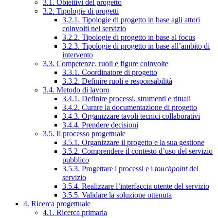
3.1. Obiettivi del progetto
3.2. Tipologie di progetti
3.2.1. Tipologie di progetto in base agli attori
coinvolti nel servizio
3.2.2. Tipologie di progetto in base al focus
3.2.3. Tipologie di progetto in base all’ambito di
intervento
3.3. Competenze, ruoli e figure coinvolte
3.3.1. Coordinatore di progetto
3.3.2. Definire ruoli e responsabilità
3.4. Metodo di lavoro
3.4.1. Definire processi, strumenti e rituali
3.4.2. Curare la documentazione di progetto
3.4.3. Organizzare tavoli tecnici collaborativi
3.4.4. Prendere decisioni
3.5. Il processo progettuale
3.5.1. Organizzare il progetto e la sua gestione
3.5.2. Comprendere il contesto d’uso del servizio
pubblico
3.5.3. Progettare i processi e i
touchpoint
del
servizio
3.5.4. Realizzare l’interfaccia utente del servizio
3.5.5. Validare la soluzione ottenuta
4. Ricerca progettuale
4.1. Ricerca primaria