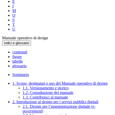
E
I
M
O
S
T
U
Manuale operativo di design
indici e glossario
contenuti
figure
tabelle
glossario
Sommario
1. Scopo, destinatari e uso del Manuale operativo di design
1.1. Versionamento e storico
1.2. Consultazione del manuale
1.3. Contribuisci al manuale
2. Introduzione al design per i servizi pubblici digitali
2.1. Design per l’amministrazione digitale (
e-
government
)