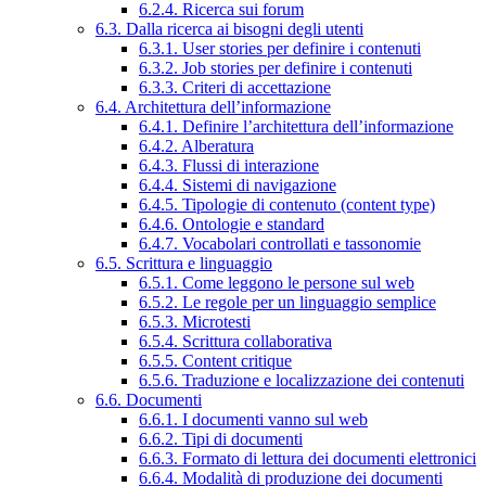
6.2.4. Ricerca sui forum
6.3. Dalla ricerca ai bisogni degli utenti
6.3.1. User stories per definire i contenuti
6.3.2. Job stories per definire i contenuti
6.3.3. Criteri di accettazione
6.4. Architettura dell’informazione
6.4.1. Definire l’architettura dell’informazione
6.4.2. Alberatura
6.4.3. Flussi di interazione
6.4.4. Sistemi di navigazione
6.4.5. Tipologie di contenuto (content type)
6.4.6. Ontologie e standard
6.4.7. Vocabolari controllati e tassonomie
6.5. Scrittura e linguaggio
6.5.1. Come leggono le persone sul web
6.5.2. Le regole per un linguaggio semplice
6.5.3. Microtesti
6.5.4. Scrittura collaborativa
6.5.5. Content critique
6.5.6. Traduzione e localizzazione dei contenuti
6.6. Documenti
6.6.1. I documenti vanno sul web
6.6.2. Tipi di documenti
6.6.3. Formato di lettura dei documenti elettronici
6.6.4. Modalità di produzione dei documenti