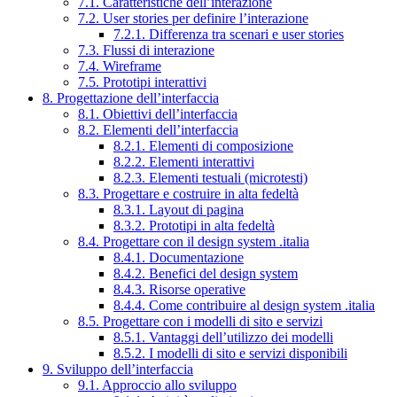
7.1. Caratteristiche dell’interazione
7.2. User stories per definire l’interazione
7.2.1. Differenza tra scenari e user stories
7.3. Flussi di interazione
7.4. Wireframe
7.5. Prototipi interattivi
8. Progettazione dell’interfaccia
8.1. Obiettivi dell’interfaccia
8.2. Elementi dell’interfaccia
8.2.1. Elementi di composizione
8.2.2. Elementi interattivi
8.2.3. Elementi testuali (microtesti)
8.3. Progettare e costruire in alta fedeltà
8.3.1. Layout di pagina
8.3.2. Prototipi in alta fedeltà
8.4. Progettare con il design system .italia
8.4.1. Documentazione
8.4.2. Benefici del design system
8.4.3. Risorse operative
8.4.4. Come contribuire al design system .italia
8.5. Progettare con i modelli di sito e servizi
8.5.1. Vantaggi dell’utilizzo dei modelli
8.5.2. I modelli di sito e servizi disponibili
9. Sviluppo dell’interfaccia
9.1. Approccio allo sviluppo