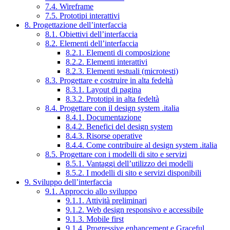
7.4. Wireframe
7.5. Prototipi interattivi
8. Progettazione dell’interfaccia
8.1. Obiettivi dell’interfaccia
8.2. Elementi dell’interfaccia
8.2.1. Elementi di composizione
8.2.2. Elementi interattivi
8.2.3. Elementi testuali (microtesti)
8.3. Progettare e costruire in alta fedeltà
8.3.1. Layout di pagina
8.3.2. Prototipi in alta fedeltà
8.4. Progettare con il design system .italia
8.4.1. Documentazione
8.4.2. Benefici del design system
8.4.3. Risorse operative
8.4.4. Come contribuire al design system .italia
8.5. Progettare con i modelli di sito e servizi
8.5.1. Vantaggi dell’utilizzo dei modelli
8.5.2. I modelli di sito e servizi disponibili
9. Sviluppo dell’interfaccia
9.1. Approccio allo sviluppo
9.1.1. Attività preliminari
9.1.2. Web design responsivo e accessibile
9.1.3. Mobile first
9.1.4. Progressive enhancement e Graceful