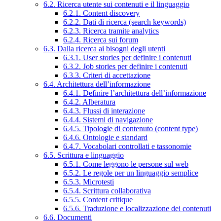
6.2. Ricerca utente sui contenuti e il linguaggio
6.2.1. Content discovery
6.2.2. Dati di ricerca (search keywords)
6.2.3. Ricerca tramite analytics
6.2.4. Ricerca sui forum
6.3. Dalla ricerca ai bisogni degli utenti
6.3.1. User stories per definire i contenuti
6.3.2. Job stories per definire i contenuti
6.3.3. Criteri di accettazione
6.4. Architettura dell’informazione
6.4.1. Definire l’architettura dell’informazione
6.4.2. Alberatura
6.4.3. Flussi di interazione
6.4.4. Sistemi di navigazione
6.4.5. Tipologie di contenuto (content type)
6.4.6. Ontologie e standard
6.4.7. Vocabolari controllati e tassonomie
6.5. Scrittura e linguaggio
6.5.1. Come leggono le persone sul web
6.5.2. Le regole per un linguaggio semplice
6.5.3. Microtesti
6.5.4. Scrittura collaborativa
6.5.5. Content critique
6.5.6. Traduzione e localizzazione dei contenuti
6.6. Documenti