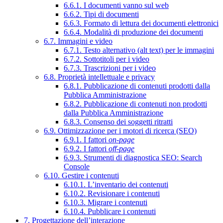
6.6.1. I documenti vanno sul web
6.6.2. Tipi di documenti
6.6.3. Formato di lettura dei documenti elettronici
6.6.4. Modalità di produzione dei documenti
6.7. Immagini e video
6.7.1. Testo alternativo (alt text) per le immagini
6.7.2. Sottotitoli per i video
6.7.3. Trascrizioni per i video
6.8. Proprietà intellettuale e privacy
6.8.1. Pubblicazione di contenuti prodotti dalla
Pubblica Amministrazione
6.8.2. Pubblicazione di contenuti non prodotti
dalla Pubblica Amministrazione
6.8.3. Consenso dei soggetti ritratti
6.9. Ottimizzazione per i motori di ricerca (SEO)
6.9.1. I fattori
on-page
6.9.2. I fattori
off-page
6.9.3. Strumenti di diagnostica SEO: Search
Console
6.10. Gestire i contenuti
6.10.1. L’inventario dei contenuti
6.10.2. Revisionare i contenuti
6.10.3. Migrare i contenuti
6.10.4. Pubblicare i contenuti
7. Progettazione dell’interazione