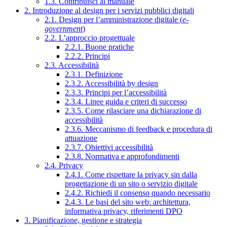
1.3. Contribuisci al manuale
2. Introduzione al design per i servizi pubblici digitali
2.1. Design per l’amministrazione digitale (
e-
government
)
2.2. L’approccio progettuale
2.2.1. Buone pratiche
2.2.2. Principi
2.3. Accessibilità
2.3.1. Definizione
2.3.2. Accessibilità by design
2.3.3. Principi per l’accessibilità
2.3.4. Linee guida e criteri di successo
2.3.5. Come rilasciare una dichiarazione di
accessibilità
2.3.6. Meccanismo di feedback e procedura di
attuazione
2.3.7. Obiettivi accessibilità
2.3.8. Normativa e approfondimenti
2.4. Privacy
2.4.1. Come rispettare la privacy sin dalla
progettazione di un sito o servizio digitale
2.4.2. Richiedi il consenso quando necessario
2.4.3. Le basi del sito web: architettura,
informativa privacy, riferimenti DPO
3. Pianificazione, gestione e strategia