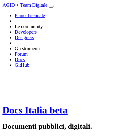
AGID
+
Team Digitale
Piano Triennale
Le community
Developers
Designers
Gli strumenti
Forum
Docs
GitHub
Docs Italia
beta
Documenti pubblici, digitali.