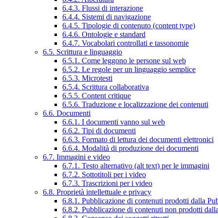
6.4.3. Flussi di interazione
6.4.4. Sistemi di navigazione
6.4.5. Tipologie di contenuto (content type)
6.4.6. Ontologie e standard
6.4.7. Vocabolari controllati e tassonomie
6.5. Scrittura e linguaggio
6.5.1. Come leggono le persone sul web
6.5.2. Le regole per un linguaggio semplice
6.5.3. Microtesti
6.5.4. Scrittura collaborativa
6.5.5. Content critique
6.5.6. Traduzione e localizzazione dei contenuti
6.6. Documenti
6.6.1. I documenti vanno sul web
6.6.2. Tipi di documenti
6.6.3. Formato di lettura dei documenti elettronici
6.6.4. Modalità di produzione dei documenti
6.7. Immagini e video
6.7.1. Testo alternativo (alt text) per le immagini
6.7.2. Sottotitoli per i video
6.7.3. Trascrizioni per i video
6.8. Proprietà intellettuale e privacy
6.8.1. Pubblicazione di contenuti prodotti dalla P
6.8.2. Pubblicazione di contenuti non prodotti dal