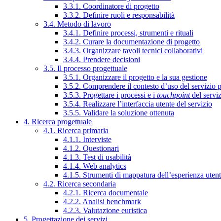
3.3.1. Coordinatore di progetto
3.3.2. Definire ruoli e responsabilità
3.4. Metodo di lavoro
3.4.1. Definire processi, strumenti e rituali
3.4.2. Curare la documentazione di progetto
3.4.3. Organizzare tavoli tecnici collaborativi
3.4.4. Prendere decisioni
3.5. Il processo progettuale
3.5.1. Organizzare il progetto e la sua gestione
3.5.2. Comprendere il contesto d’uso del servizio 
3.5.3. Progettare i processi e i
touchpoint
del servi
3.5.4. Realizzare l’interfaccia utente del servizio
3.5.5. Validare la soluzione ottenuta
4. Ricerca progettuale
4.1. Ricerca primaria
4.1.1. Interviste
4.1.2. Questionari
4.1.3. Test di usabilità
4.1.4. Web analytics
4.1.5. Strumenti di mappatura dell’esperienza uten
4.2. Ricerca secondaria
4.2.1. Ricerca documentale
4.2.2. Analisi benchmark
4.2.3. Valutazione euristica
5. Progettazione dei servizi