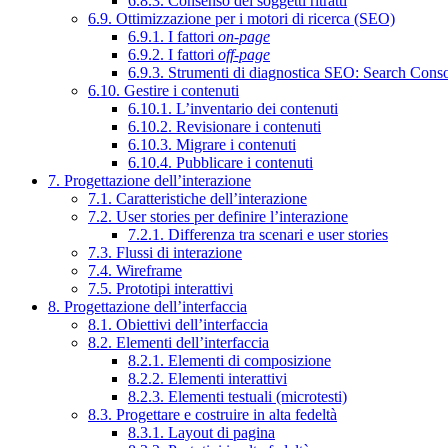
6.8.3. Consenso dei soggetti ritratti
6.9. Ottimizzazione per i motori di ricerca (SEO)
6.9.1. I fattori
on-page
6.9.2. I fattori
off-page
6.9.3. Strumenti di diagnostica SEO: Search Cons
6.10. Gestire i contenuti
6.10.1. L’inventario dei contenuti
6.10.2. Revisionare i contenuti
6.10.3. Migrare i contenuti
6.10.4. Pubblicare i contenuti
7. Progettazione dell’interazione
7.1. Caratteristiche dell’interazione
7.2. User stories per definire l’interazione
7.2.1. Differenza tra scenari e user stories
7.3. Flussi di interazione
7.4. Wireframe
7.5. Prototipi interattivi
8. Progettazione dell’interfaccia
8.1. Obiettivi dell’interfaccia
8.2. Elementi dell’interfaccia
8.2.1. Elementi di composizione
8.2.2. Elementi interattivi
8.2.3. Elementi testuali (microtesti)
8.3. Progettare e costruire in alta fedeltà
8.3.1. Layout di pagina