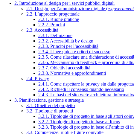
2. Introduzione al design per i servizi pubblici digitali
2.1. Design per l’amministrazione digitale (
e-government
2.2. L’approccio progettuale
2.2.1. Buone pratiche
2.2.2. Principi
2.3. Accessibilità
2.3.1. Definizione
2.3.2. Accessibilità by design
2.3.3. Principi per l’accessibilità
2.3.4. Linee guida e criteri di successo
2.3.5. Come rilasciare una dichiarazione di accessib
2.3.6. Meccanismo di feedback e procedura di attu
2.3.7. Obiettivi accessibilità
2.3.8. Normativa e approfondimenti
2.4. Privacy
2.4.1. Come rispettare la privacy sin dalla progettaz
2.4.2. Richiedi il consenso quando necessario
2.4.3. Le basi del sito web: architettura, informati
3. Pianificazione, gestione e strategia
3.1. Obiettivi del progetto
3.2. Tipologie di progetti
3.2.1. Tipologie di progetto in base agli attori coinv
3.2.2. Tipologie di progetto in base al focus
3.2.3. Tipologie di progetto in base all’ambito di i
3.3. Competenze, ruoli e figure coinvolte