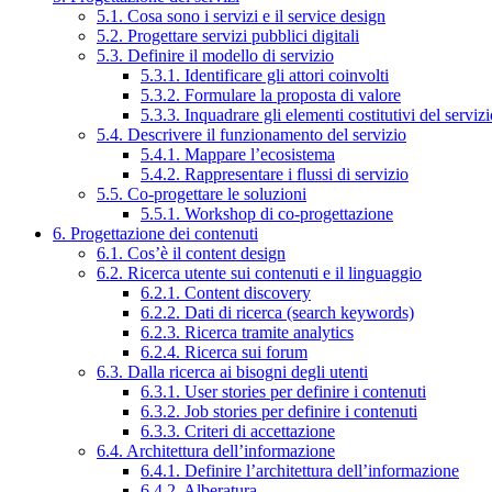
5.1. Cosa sono i servizi e il service design
5.2. Progettare servizi pubblici digitali
5.3. Definire il modello di servizio
5.3.1. Identificare gli attori coinvolti
5.3.2. Formulare la proposta di valore
5.3.3. Inquadrare gli elementi costitutivi del serviz
5.4. Descrivere il funzionamento del servizio
5.4.1. Mappare l’ecosistema
5.4.2. Rappresentare i flussi di servizio
5.5. Co-progettare le soluzioni
5.5.1. Workshop di co-progettazione
6. Progettazione dei contenuti
6.1. Cos’è il content design
6.2. Ricerca utente sui contenuti e il linguaggio
6.2.1. Content discovery
6.2.2. Dati di ricerca (search keywords)
6.2.3. Ricerca tramite analytics
6.2.4. Ricerca sui forum
6.3. Dalla ricerca ai bisogni degli utenti
6.3.1. User stories per definire i contenuti
6.3.2. Job stories per definire i contenuti
6.3.3. Criteri di accettazione
6.4. Architettura dell’informazione
6.4.1. Definire l’architettura dell’informazione
6.4.2. Alberatura