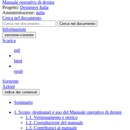
Manuale operativo di design
Progetto:
Designers Italia
Amministrazione:
italia
Cerca nel documento
Cerca nel documento
Informazioni
versione-corrente
Scarica
pdf
html
epub
Sorgente
Azioni
indice dei contenuti
Sommario
1. Scopo, destinatari e uso del Manuale operativo di design
1.1. Versionamento e storico
1.2. Consultazione del manuale
1.3. Contribuisci al manuale