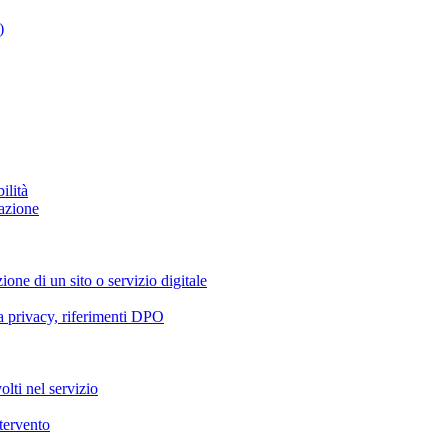
)
ilità
azione
ione di un sito o servizio digitale
va privacy, riferimenti DPO
olti nel servizio
ntervento