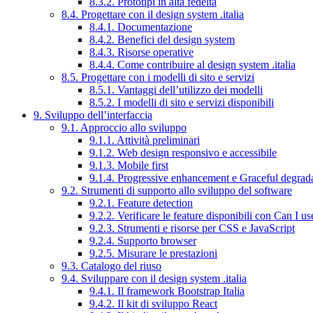
8.3.2. Prototipi in alta fedeltà
8.4. Progettare con il design system .italia
8.4.1. Documentazione
8.4.2. Benefici del design system
8.4.3. Risorse operative
8.4.4. Come contribuire al design system .italia
8.5. Progettare con i modelli di sito e servizi
8.5.1. Vantaggi dell’utilizzo dei modelli
8.5.2. I modelli di sito e servizi disponibili
9. Sviluppo dell’interfaccia
9.1. Approccio allo sviluppo
9.1.1. Attività preliminari
9.1.2. Web design responsivo e accessibile
9.1.3. Mobile first
9.1.4. Progressive enhancement e Graceful degrad
9.2. Strumenti di supporto allo sviluppo del software
9.2.1. Feature detection
9.2.2. Verificare le feature disponibili con Can I us
9.2.3. Strumenti e risorse per CSS e JavaScript
9.2.4. Supporto browser
9.2.5. Misurare le prestazioni
9.3. Catalogo del riuso
9.4. Sviluppare con il design system .italia
9.4.1. Il framework Bootstrap Italia
9.4.2. Il kit di sviluppo React