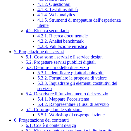
4.1.2. Questionari
4.1.3. Test di usabilità
4.1.4. Web analytics
4.1.5. Strumenti di mappatura dell’esperienza
utente
4.2. Ricerca secondaria
4.2.1. Ricerca documentale
4.2.2. Analisi benchmark
4.2.3. Valutazione euristica
5. Progettazione dei servizi
5.1. Cosa sono i servizi e il service design
5.2. Progettare servizi pubblici digitali
5.3. Definire il modello di servizio
5.3.1. Identificare gli attori coinvolti
5.3.2. Formulare la proposta di valore
5.3.3. Inquadrare gli elementi costitutivi del
servizio
5.4. Descrivere il funzionamento del servizio
5.4.1. Mappare l’ecosistema
5.4.2. Rappresentare i flussi di servizio
5.5. Co-progettare le soluzioni
5.5.1. Workshop di co-progettazione
6. Progettazione dei contenuti
6.1. Cos’è il content design
6.2. Ricerca utente sui contenuti e il linguaggio