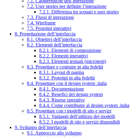
7.1. Caratteristiche dell’interazione
7.2. User stories per definire l’interazione
7.2.1. Differenza tra scenari e user stories
7.3. Flussi di interazione
7.4. Wireframe
7.5. Prototipi interattivi
8. Progettazione dell’interfaccia
8.1. Obiettivi dell’interfaccia
8.2. Elementi dell’interfaccia
8.2.1. Elementi di composizione
8.2.2. Elementi interattivi
8.2.3. Elementi testuali (microtesti)
8.3. Progettare e costruire in alta fedeltà
8.3.1. Layout di pagina
8.3.2. Prototipi in alta fedeltà
8.4. Progettare con il design system .italia
8.4.1. Documentazione
8.4.2. Benefici del design system
8.4.3. Risorse operative
8.4.4. Come contribuire al design system .italia
8.5. Progettare con i modelli di sito e servizi
8.5.1. Vantaggi dell’utilizzo dei modelli
8.5.2. I modelli di sito e servizi disponibili
9. Sviluppo dell’interfaccia
9.1. Approccio allo sviluppo