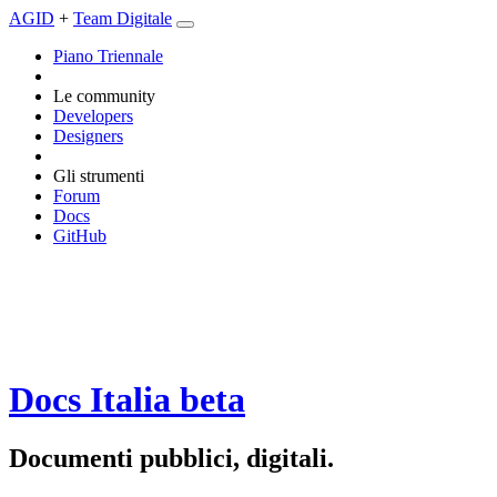
AGID
+
Team Digitale
Piano Triennale
Le community
Developers
Designers
Gli strumenti
Forum
Docs
GitHub
Docs Italia
beta
Documenti pubblici, digitali.