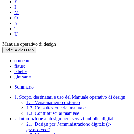
E
I
M
O
S
T
U
Manuale operativo di design
indici e glossario
contenuti
figure
tabelle
glossario
Sommario
1. Scopo, destinatari e uso del Manuale operativo di design
1.1. Versionamento e storico
1.2. Consultazione del manuale
1.3. Contribuisci al manuale
2. Introduzione al design per i servizi pubblici digitali
2.1. Design per l’amministrazione digitale (
e-
government
)