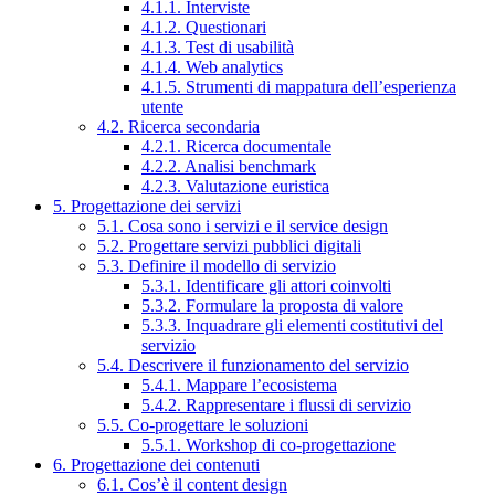
4.1.1. Interviste
4.1.2. Questionari
4.1.3. Test di usabilità
4.1.4. Web analytics
4.1.5. Strumenti di mappatura dell’esperienza
utente
4.2. Ricerca secondaria
4.2.1. Ricerca documentale
4.2.2. Analisi benchmark
4.2.3. Valutazione euristica
5. Progettazione dei servizi
5.1. Cosa sono i servizi e il service design
5.2. Progettare servizi pubblici digitali
5.3. Definire il modello di servizio
5.3.1. Identificare gli attori coinvolti
5.3.2. Formulare la proposta di valore
5.3.3. Inquadrare gli elementi costitutivi del
servizio
5.4. Descrivere il funzionamento del servizio
5.4.1. Mappare l’ecosistema
5.4.2. Rappresentare i flussi di servizio
5.5. Co-progettare le soluzioni
5.5.1. Workshop di co-progettazione
6. Progettazione dei contenuti
6.1. Cos’è il content design