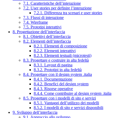
7.1. Caratteristiche dell’interazione
7.2. User stories per definire l’interazione
7.2.1. Differenza tra scenari e user stories
7.3. Flussi di interazione
7.4. Wireframe
7.5. Prototipi interattivi
8. Progettazione dell’interfaccia
8.1. Obiettivi dell’interfaccia
8.2. Elementi dell’interfaccia
8.2.1. Elementi di composizione
8.2.2. Elementi interattivi
8.2.3. Elementi testuali (microtesti)
8.3. Progettare e costruire in alta fedeltà
8.3.1. Layout di pagina
8.3.2. Prototipi in alta fedeltà
8.4. Progettare con il design system .italia
8.4.1. Documentazione
8.4.2. Benefici del design system
8.4.3. Risorse operative
8.4.4. Come contribuire al design system .italia
8.5. Progettare con i modelli di sito e servizi
8.5.1. Vantaggi dell’utilizzo dei modelli
8.5.2. I modelli di sito e servizi disponibili
9. Sviluppo dell’interfaccia
9.1. Approccio allo sviluppo