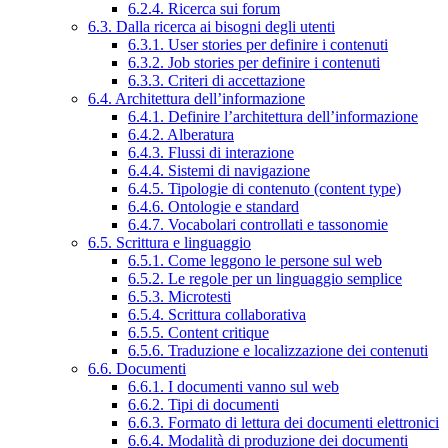
6.2.4. Ricerca sui forum
6.3. Dalla ricerca ai bisogni degli utenti
6.3.1. User stories per definire i contenuti
6.3.2. Job stories per definire i contenuti
6.3.3. Criteri di accettazione
6.4. Architettura dell’informazione
6.4.1. Definire l’architettura dell’informazione
6.4.2. Alberatura
6.4.3. Flussi di interazione
6.4.4. Sistemi di navigazione
6.4.5. Tipologie di contenuto (content type)
6.4.6. Ontologie e standard
6.4.7. Vocabolari controllati e tassonomie
6.5. Scrittura e linguaggio
6.5.1. Come leggono le persone sul web
6.5.2. Le regole per un linguaggio semplice
6.5.3. Microtesti
6.5.4. Scrittura collaborativa
6.5.5. Content critique
6.5.6. Traduzione e localizzazione dei contenuti
6.6. Documenti
6.6.1. I documenti vanno sul web
6.6.2. Tipi di documenti
6.6.3. Formato di lettura dei documenti elettronici
6.6.4. Modalità di produzione dei documenti