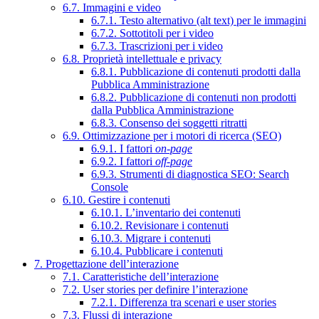
6.7. Immagini e video
6.7.1. Testo alternativo (alt text) per le immagini
6.7.2. Sottotitoli per i video
6.7.3. Trascrizioni per i video
6.8. Proprietà intellettuale e privacy
6.8.1. Pubblicazione di contenuti prodotti dalla
Pubblica Amministrazione
6.8.2. Pubblicazione di contenuti non prodotti
dalla Pubblica Amministrazione
6.8.3. Consenso dei soggetti ritratti
6.9. Ottimizzazione per i motori di ricerca (SEO)
6.9.1. I fattori
on-page
6.9.2. I fattori
off-page
6.9.3. Strumenti di diagnostica SEO: Search
Console
6.10. Gestire i contenuti
6.10.1. L’inventario dei contenuti
6.10.2. Revisionare i contenuti
6.10.3. Migrare i contenuti
6.10.4. Pubblicare i contenuti
7. Progettazione dell’interazione
7.1. Caratteristiche dell’interazione
7.2. User stories per definire l’interazione
7.2.1. Differenza tra scenari e user stories
7.3. Flussi di interazione