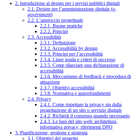
2. Introduzione al design per i servizi pubblici digitali
2.1. Design per l’amministrazione digitale (
e-
government
)
2.2. L’approccio progettuale
2.2.1. Buone pratiche
2.2.2. Principi
2.3. Accessibilità
2.3.1. Definizione
2.3.2. Accessibilità by design
2.3.3. Principi per l’accessibilità
2.3.4. Linee guida e criteri di successo
2.3.5. Come rilasciare una dichiarazione di
accessibilità
2.3.6. Meccanismo di feedback e procedura di
attuazione
2.3.7. Obiettivi accessibilità
2.3.8. Normativa e approfondimenti
2.4. Privacy
2.4.1. Come rispettare la privacy sin dalla
progettazione di un sito o servizio digitale
2.4.2. Richiedi il consenso quando necessario
2.4.3. Le basi del sito web: architettura,
informativa privacy, riferimenti DPO
3. Pianificazione, gestione e strategia
3.1. Obiettivi del progetto