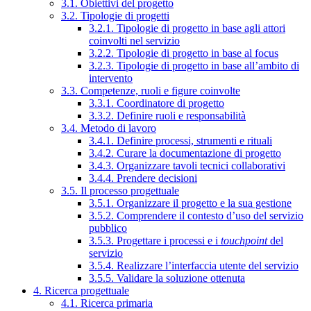
3.1. Obiettivi del progetto
3.2. Tipologie di progetti
3.2.1. Tipologie di progetto in base agli attori
coinvolti nel servizio
3.2.2. Tipologie di progetto in base al focus
3.2.3. Tipologie di progetto in base all’ambito di
intervento
3.3. Competenze, ruoli e figure coinvolte
3.3.1. Coordinatore di progetto
3.3.2. Definire ruoli e responsabilità
3.4. Metodo di lavoro
3.4.1. Definire processi, strumenti e rituali
3.4.2. Curare la documentazione di progetto
3.4.3. Organizzare tavoli tecnici collaborativi
3.4.4. Prendere decisioni
3.5. Il processo progettuale
3.5.1. Organizzare il progetto e la sua gestione
3.5.2. Comprendere il contesto d’uso del servizio
pubblico
3.5.3. Progettare i processi e i
touchpoint
del
servizio
3.5.4. Realizzare l’interfaccia utente del servizio
3.5.5. Validare la soluzione ottenuta
4. Ricerca progettuale
4.1. Ricerca primaria