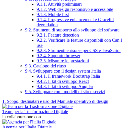
9.1.1. Attività preliminari
9.1.2. Web design responsivo e accessibile
9.1.3. Mobile first
9.1.4. Progressive enhancement e Graceful
degradation
9.2. Strumenti di supporto allo sviluppo del software
9.2.1. Feature detection
9.2.2. Verificare le feature disponibili con Can I
use
9.2.3. Strumenti e risorse per CSS e JavaScript
9.2.4. Supporto browser
9.2.5. Misurare le prestazioni
9.3. Catalogo del riuso
9.4. Sviluppare con il design system .italia
9.4.1. Il framework Bootstrap Italia
9.4.2. Il kit di sviluppo React
9.4.3. Il kit di sviluppo Angular
9.5. Sviluppare con i modelli di sito e servizi
1. Scopo, destinatari e uso del Manuale operativo di design
Team per la Trasformazione Digitale
in collaborazione con
Agenzia per l'Italia Digitale