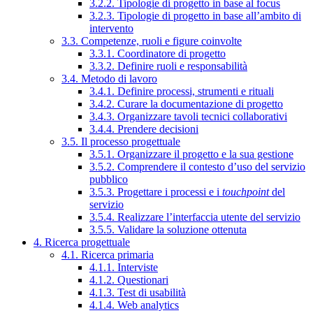
3.2.2. Tipologie di progetto in base al focus
3.2.3. Tipologie di progetto in base all’ambito di
intervento
3.3. Competenze, ruoli e figure coinvolte
3.3.1. Coordinatore di progetto
3.3.2. Definire ruoli e responsabilità
3.4. Metodo di lavoro
3.4.1. Definire processi, strumenti e rituali
3.4.2. Curare la documentazione di progetto
3.4.3. Organizzare tavoli tecnici collaborativi
3.4.4. Prendere decisioni
3.5. Il processo progettuale
3.5.1. Organizzare il progetto e la sua gestione
3.5.2. Comprendere il contesto d’uso del servizio
pubblico
3.5.3. Progettare i processi e i
touchpoint
del
servizio
3.5.4. Realizzare l’interfaccia utente del servizio
3.5.5. Validare la soluzione ottenuta
4. Ricerca progettuale
4.1. Ricerca primaria
4.1.1. Interviste
4.1.2. Questionari
4.1.3. Test di usabilità
4.1.4. Web analytics