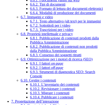
6.6.1. I documenti vanno sul web
6.6.2. Tipi di documenti
6.6.3. Formato di lettura dei documenti elettronici
6.6.4. Modalità di produzione dei documenti
6.7. Immagini e video
6.7.1. Testo alternativo (alt text) per le immagini
6.7.2. Sottotitoli per i video
6.7.3. Trascrizioni per i video
6.8. Proprietà intellettuale e privacy
6.8.1. Pubblicazione di contenuti prodotti dalla
Pubblica Amministrazione
6.8.2. Pubblicazione di contenuti non prodotti
dalla Pubblica Amministrazione
6.8.3. Consenso dei soggetti ritratti
6.9. Ottimizzazione per i motori di ricerca (SEO)
6.9.1. I fattori
on-page
6.9.2. I fattori
off-page
6.9.3. Strumenti di diagnostica SEO: Search
Console
6.10. Gestire i contenuti
6.10.1. L’inventario dei contenuti
6.10.2. Revisionare i contenuti
6.10.3. Migrare i contenuti
6.10.4. Pubblicare i contenuti
7. Progettazione dell’interazione