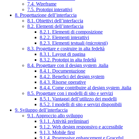
7.4. Wireframe
7.5. Prototipi interattivi
8. Progettazione dell’interfaccia
8.1. Obiettivi dell’interfaccia
8.2. Elementi dell’interfaccia
8.2.1. Elementi di composizione
8.2.2. Elementi interattivi
8.2.3. Elementi testuali (microtesti)
8.3. Progettare e costruire in alta fedeltà
8.3.1. Layout di pagina
8.3.2. Prototipi in alta fedeltà
8.4. Progettare con il design system .italia
8.4.1. Documentazione
8.4.2. Benefici del design system
8.4.3. Risorse operative
8.4.4. Come contribuire al design system .italia
8.5. Progettare con i modelli di sito e servizi
8.5.1. Vantaggi dell’utilizzo dei modelli
8.5.2. I modelli di sito e servizi disponibili
9. Sviluppo dell’interfaccia
9.1. Approccio allo sviluppo
9.1.1. Attività preliminari
9.1.2. Web design responsivo e accessibile
9.1.3. Mobile first
9.1.4. Progressive enhancement e Graceful