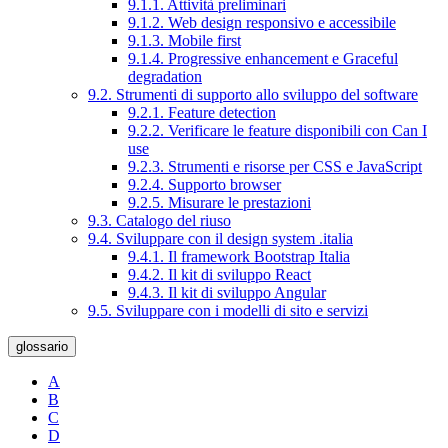
9.1.1. Attività preliminari
9.1.2. Web design responsivo e accessibile
9.1.3. Mobile first
9.1.4. Progressive enhancement e Graceful
degradation
9.2. Strumenti di supporto allo sviluppo del software
9.2.1. Feature detection
9.2.2. Verificare le feature disponibili con Can I
use
9.2.3. Strumenti e risorse per CSS e JavaScript
9.2.4. Supporto browser
9.2.5. Misurare le prestazioni
9.3. Catalogo del riuso
9.4. Sviluppare con il design system .italia
9.4.1. Il framework Bootstrap Italia
9.4.2. Il kit di sviluppo React
9.4.3. Il kit di sviluppo Angular
9.5. Sviluppare con i modelli di sito e servizi
glossario
A
B
C
D