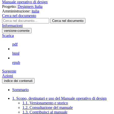
Manuale operativo di design
Progetto:
Designers Italia
Amministrazione:
italia
Cerca nel documento
Cerca nel documento
Informazioni
versione-corrente
Scarica
pdf
html
epub
Sorgente
Azioni
indice dei contenuti
Sommario
1. Scopo, destinatari e uso del Manuale operativo di design
1.1. Versionamento e storico
1.2. Consultazione del manuale
1.3. Contribuisci al manuale