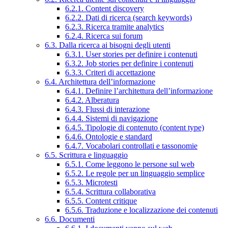
6.2.1. Content discovery
6.2.2. Dati di ricerca (search keywords)
6.2.3. Ricerca tramite analytics
6.2.4. Ricerca sui forum
6.3. Dalla ricerca ai bisogni degli utenti
6.3.1. User stories per definire i contenuti
6.3.2. Job stories per definire i contenuti
6.3.3. Criteri di accettazione
6.4. Architettura dell’informazione
6.4.1. Definire l’architettura dell’informazione
6.4.2. Alberatura
6.4.3. Flussi di interazione
6.4.4. Sistemi di navigazione
6.4.5. Tipologie di contenuto (content type)
6.4.6. Ontologie e standard
6.4.7. Vocabolari controllati e tassonomie
6.5. Scrittura e linguaggio
6.5.1. Come leggono le persone sul web
6.5.2. Le regole per un linguaggio semplice
6.5.3. Microtesti
6.5.4. Scrittura collaborativa
6.5.5. Content critique
6.5.6. Traduzione e localizzazione dei contenuti
6.6. Documenti