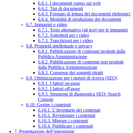
6.6.1. I documenti vanno sul web
6.6.2. Tipi di documenti
6.6.3. Formato di lettura dei documenti elettronici
6.6.4. Modalità di produzione dei documenti
6.7. Immagini e video
6.7.1. Testo alternativo (alt text) per le immagini
6.7.2. Sottotitoli per i video
6.7.3. Trascrizioni per i video
6.8. Proprietà intellettuale e privacy
6.8.1. Pubblicazione di contenuti prodotti dalla
Pubblica Amministrazione
6.8.2. Pubblicazione di contenuti non prodotti
dalla Pubblica Amministrazione
6.8.3. Consenso dei soggetti ritratti
6.9. Ottimizzazione per i motori di ricerca (SEO)
6.9.1. I fattori
on-page
6.9.2. I fattori
off-page
6.9.3. Strumenti di diagnostica SEO: Search
Console
6.10. Gestire i contenuti
6.10.1. L’inventario dei contenuti
6.10.2. Revisionare i contenuti
6.10.3. Migrare i contenuti
6.10.4. Pubblicare i contenuti
7. Progettazione dell’interazione