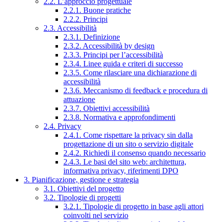
2.2. L’approccio progettuale
2.2.1. Buone pratiche
2.2.2. Principi
2.3. Accessibilità
2.3.1. Definizione
2.3.2. Accessibilità by design
2.3.3. Principi per l’accessibilità
2.3.4. Linee guida e criteri di successo
2.3.5. Come rilasciare una dichiarazione di
accessibilità
2.3.6. Meccanismo di feedback e procedura di
attuazione
2.3.7. Obiettivi accessibilità
2.3.8. Normativa e approfondimenti
2.4. Privacy
2.4.1. Come rispettare la privacy sin dalla
progettazione di un sito o servizio digitale
2.4.2. Richiedi il consenso quando necessario
2.4.3. Le basi del sito web: architettura,
informativa privacy, riferimenti DPO
3. Pianificazione, gestione e strategia
3.1. Obiettivi del progetto
3.2. Tipologie di progetti
3.2.1. Tipologie di progetto in base agli attori
coinvolti nel servizio