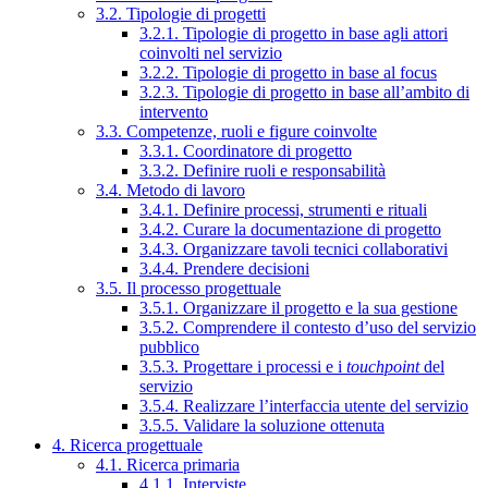
3.2. Tipologie di progetti
3.2.1. Tipologie di progetto in base agli attori
coinvolti nel servizio
3.2.2. Tipologie di progetto in base al focus
3.2.3. Tipologie di progetto in base all’ambito di
intervento
3.3. Competenze, ruoli e figure coinvolte
3.3.1. Coordinatore di progetto
3.3.2. Definire ruoli e responsabilità
3.4. Metodo di lavoro
3.4.1. Definire processi, strumenti e rituali
3.4.2. Curare la documentazione di progetto
3.4.3. Organizzare tavoli tecnici collaborativi
3.4.4. Prendere decisioni
3.5. Il processo progettuale
3.5.1. Organizzare il progetto e la sua gestione
3.5.2. Comprendere il contesto d’uso del servizio
pubblico
3.5.3. Progettare i processi e i
touchpoint
del
servizio
3.5.4. Realizzare l’interfaccia utente del servizio
3.5.5. Validare la soluzione ottenuta
4. Ricerca progettuale
4.1. Ricerca primaria
4.1.1. Interviste