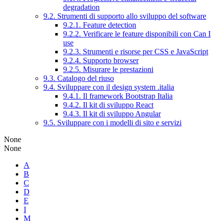
degradation
9.2. Strumenti di supporto allo sviluppo del software
9.2.1. Feature detection
9.2.2. Verificare le feature disponibili con Can I
use
9.2.3. Strumenti e risorse per CSS e JavaScript
9.2.4. Supporto browser
9.2.5. Misurare le prestazioni
9.3. Catalogo del riuso
9.4. Sviluppare con il design system .italia
9.4.1. Il framework Bootstrap Italia
9.4.2. Il kit di sviluppo React
9.4.3. Il kit di sviluppo Angular
9.5. Sviluppare con i modelli di sito e servizi
None
None
A
B
C
D
E
I
M