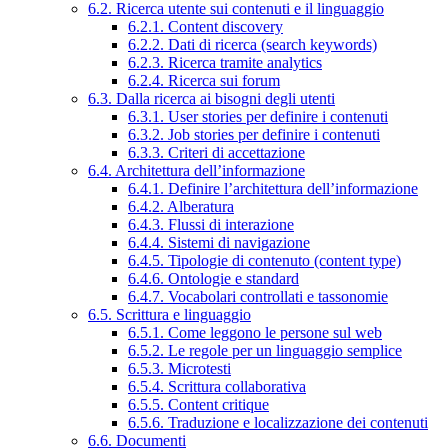
6.2. Ricerca utente sui contenuti e il linguaggio
6.2.1. Content discovery
6.2.2. Dati di ricerca (search keywords)
6.2.3. Ricerca tramite analytics
6.2.4. Ricerca sui forum
6.3. Dalla ricerca ai bisogni degli utenti
6.3.1. User stories per definire i contenuti
6.3.2. Job stories per definire i contenuti
6.3.3. Criteri di accettazione
6.4. Architettura dell’informazione
6.4.1. Definire l’architettura dell’informazione
6.4.2. Alberatura
6.4.3. Flussi di interazione
6.4.4. Sistemi di navigazione
6.4.5. Tipologie di contenuto (content type)
6.4.6. Ontologie e standard
6.4.7. Vocabolari controllati e tassonomie
6.5. Scrittura e linguaggio
6.5.1. Come leggono le persone sul web
6.5.2. Le regole per un linguaggio semplice
6.5.3. Microtesti
6.5.4. Scrittura collaborativa
6.5.5. Content critique
6.5.6. Traduzione e localizzazione dei contenuti
6.6. Documenti