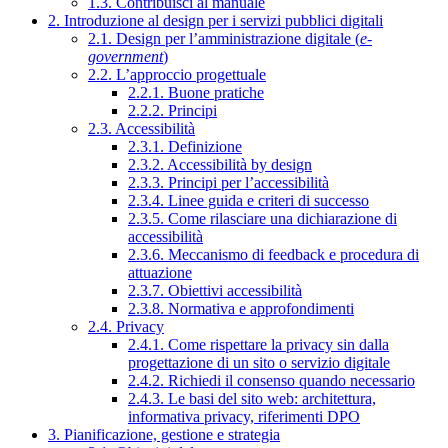
1.3. Contribuisci al manuale
2. Introduzione al design per i servizi pubblici digitali
2.1. Design per l’amministrazione digitale (
e-
government
)
2.2. L’approccio progettuale
2.2.1. Buone pratiche
2.2.2. Principi
2.3. Accessibilità
2.3.1. Definizione
2.3.2. Accessibilità by design
2.3.3. Principi per l’accessibilità
2.3.4. Linee guida e criteri di successo
2.3.5. Come rilasciare una dichiarazione di
accessibilità
2.3.6. Meccanismo di feedback e procedura di
attuazione
2.3.7. Obiettivi accessibilità
2.3.8. Normativa e approfondimenti
2.4. Privacy
2.4.1. Come rispettare la privacy sin dalla
progettazione di un sito o servizio digitale
2.4.2. Richiedi il consenso quando necessario
2.4.3. Le basi del sito web: architettura,
informativa privacy, riferimenti DPO
3. Pianificazione, gestione e strategia