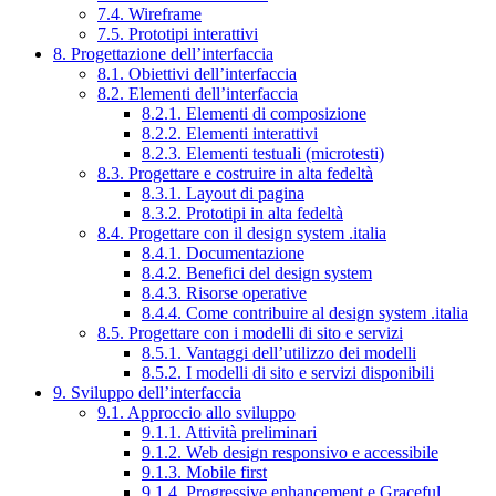
7.4. Wireframe
7.5. Prototipi interattivi
8. Progettazione dell’interfaccia
8.1. Obiettivi dell’interfaccia
8.2. Elementi dell’interfaccia
8.2.1. Elementi di composizione
8.2.2. Elementi interattivi
8.2.3. Elementi testuali (microtesti)
8.3. Progettare e costruire in alta fedeltà
8.3.1. Layout di pagina
8.3.2. Prototipi in alta fedeltà
8.4. Progettare con il design system .italia
8.4.1. Documentazione
8.4.2. Benefici del design system
8.4.3. Risorse operative
8.4.4. Come contribuire al design system .italia
8.5. Progettare con i modelli di sito e servizi
8.5.1. Vantaggi dell’utilizzo dei modelli
8.5.2. I modelli di sito e servizi disponibili
9. Sviluppo dell’interfaccia
9.1. Approccio allo sviluppo
9.1.1. Attività preliminari
9.1.2. Web design responsivo e accessibile
9.1.3. Mobile first
9.1.4. Progressive enhancement e Graceful