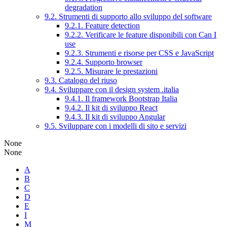
degradation
9.2. Strumenti di supporto allo sviluppo del software
9.2.1. Feature detection
9.2.2. Verificare le feature disponibili con Can I
use
9.2.3. Strumenti e risorse per CSS e JavaScript
9.2.4. Supporto browser
9.2.5. Misurare le prestazioni
9.3. Catalogo del riuso
9.4. Sviluppare con il design system .italia
9.4.1. Il framework Bootstrap Italia
9.4.2. Il kit di sviluppo React
9.4.3. Il kit di sviluppo Angular
9.5. Sviluppare con i modelli di sito e servizi
None
None
A
B
C
D
E
I
M