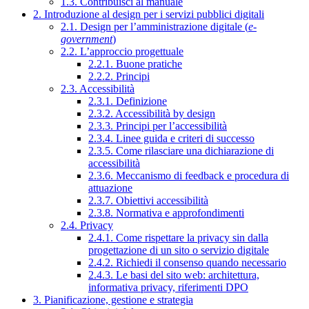
1.3. Contribuisci al manuale
2. Introduzione al design per i servizi pubblici digitali
2.1. Design per l’amministrazione digitale (
e-
government
)
2.2. L’approccio progettuale
2.2.1. Buone pratiche
2.2.2. Principi
2.3. Accessibilità
2.3.1. Definizione
2.3.2. Accessibilità by design
2.3.3. Principi per l’accessibilità
2.3.4. Linee guida e criteri di successo
2.3.5. Come rilasciare una dichiarazione di
accessibilità
2.3.6. Meccanismo di feedback e procedura di
attuazione
2.3.7. Obiettivi accessibilità
2.3.8. Normativa e approfondimenti
2.4. Privacy
2.4.1. Come rispettare la privacy sin dalla
progettazione di un sito o servizio digitale
2.4.2. Richiedi il consenso quando necessario
2.4.3. Le basi del sito web: architettura,
informativa privacy, riferimenti DPO
3. Pianificazione, gestione e strategia