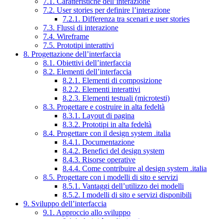
7.1. Caratteristiche dell’interazione
7.2. User stories per definire l’interazione
7.2.1. Differenza tra scenari e user stories
7.3. Flussi di interazione
7.4. Wireframe
7.5. Prototipi interattivi
8. Progettazione dell’interfaccia
8.1. Obiettivi dell’interfaccia
8.2. Elementi dell’interfaccia
8.2.1. Elementi di composizione
8.2.2. Elementi interattivi
8.2.3. Elementi testuali (microtesti)
8.3. Progettare e costruire in alta fedeltà
8.3.1. Layout di pagina
8.3.2. Prototipi in alta fedeltà
8.4. Progettare con il design system .italia
8.4.1. Documentazione
8.4.2. Benefici del design system
8.4.3. Risorse operative
8.4.4. Come contribuire al design system .italia
8.5. Progettare con i modelli di sito e servizi
8.5.1. Vantaggi dell’utilizzo dei modelli
8.5.2. I modelli di sito e servizi disponibili
9. Sviluppo dell’interfaccia
9.1. Approccio allo sviluppo