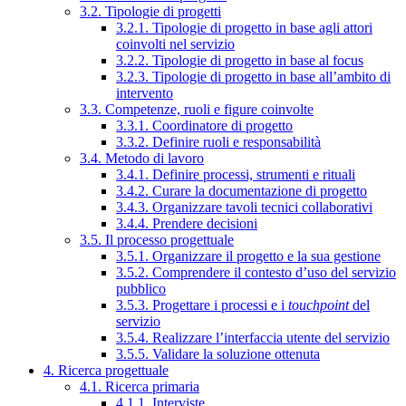
3.2. Tipologie di progetti
3.2.1. Tipologie di progetto in base agli attori
coinvolti nel servizio
3.2.2. Tipologie di progetto in base al focus
3.2.3. Tipologie di progetto in base all’ambito di
intervento
3.3. Competenze, ruoli e figure coinvolte
3.3.1. Coordinatore di progetto
3.3.2. Definire ruoli e responsabilità
3.4. Metodo di lavoro
3.4.1. Definire processi, strumenti e rituali
3.4.2. Curare la documentazione di progetto
3.4.3. Organizzare tavoli tecnici collaborativi
3.4.4. Prendere decisioni
3.5. Il processo progettuale
3.5.1. Organizzare il progetto e la sua gestione
3.5.2. Comprendere il contesto d’uso del servizio
pubblico
3.5.3. Progettare i processi e i
touchpoint
del
servizio
3.5.4. Realizzare l’interfaccia utente del servizio
3.5.5. Validare la soluzione ottenuta
4. Ricerca progettuale
4.1. Ricerca primaria
4.1.1. Interviste