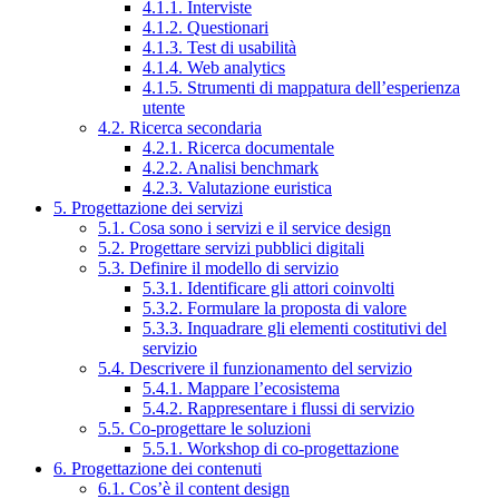
4.1.1. Interviste
4.1.2. Questionari
4.1.3. Test di usabilità
4.1.4. Web analytics
4.1.5. Strumenti di mappatura dell’esperienza
utente
4.2. Ricerca secondaria
4.2.1. Ricerca documentale
4.2.2. Analisi benchmark
4.2.3. Valutazione euristica
5. Progettazione dei servizi
5.1. Cosa sono i servizi e il service design
5.2. Progettare servizi pubblici digitali
5.3. Definire il modello di servizio
5.3.1. Identificare gli attori coinvolti
5.3.2. Formulare la proposta di valore
5.3.3. Inquadrare gli elementi costitutivi del
servizio
5.4. Descrivere il funzionamento del servizio
5.4.1. Mappare l’ecosistema
5.4.2. Rappresentare i flussi di servizio
5.5. Co-progettare le soluzioni
5.5.1. Workshop di co-progettazione
6. Progettazione dei contenuti
6.1. Cos’è il content design