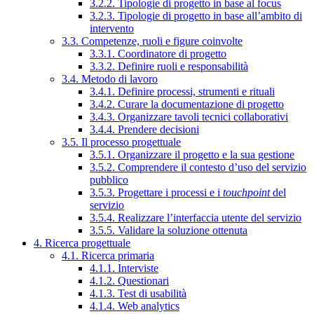
3.2.2. Tipologie di progetto in base al focus
3.2.3. Tipologie di progetto in base all’ambito di
intervento
3.3. Competenze, ruoli e figure coinvolte
3.3.1. Coordinatore di progetto
3.3.2. Definire ruoli e responsabilità
3.4. Metodo di lavoro
3.4.1. Definire processi, strumenti e rituali
3.4.2. Curare la documentazione di progetto
3.4.3. Organizzare tavoli tecnici collaborativi
3.4.4. Prendere decisioni
3.5. Il processo progettuale
3.5.1. Organizzare il progetto e la sua gestione
3.5.2. Comprendere il contesto d’uso del servizio
pubblico
3.5.3. Progettare i processi e i
touchpoint
del
servizio
3.5.4. Realizzare l’interfaccia utente del servizio
3.5.5. Validare la soluzione ottenuta
4. Ricerca progettuale
4.1. Ricerca primaria
4.1.1. Interviste
4.1.2. Questionari
4.1.3. Test di usabilità
4.1.4. Web analytics