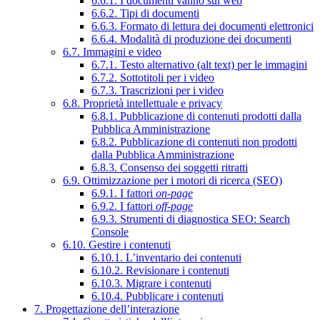
6.6.1. I documenti vanno sul web
6.6.2. Tipi di documenti
6.6.3. Formato di lettura dei documenti elettronici
6.6.4. Modalità di produzione dei documenti
6.7. Immagini e video
6.7.1. Testo alternativo (alt text) per le immagini
6.7.2. Sottotitoli per i video
6.7.3. Trascrizioni per i video
6.8. Proprietà intellettuale e privacy
6.8.1. Pubblicazione di contenuti prodotti dalla
Pubblica Amministrazione
6.8.2. Pubblicazione di contenuti non prodotti
dalla Pubblica Amministrazione
6.8.3. Consenso dei soggetti ritratti
6.9. Ottimizzazione per i motori di ricerca (SEO)
6.9.1. I fattori
on-page
6.9.2. I fattori
off-page
6.9.3. Strumenti di diagnostica SEO: Search
Console
6.10. Gestire i contenuti
6.10.1. L’inventario dei contenuti
6.10.2. Revisionare i contenuti
6.10.3. Migrare i contenuti
6.10.4. Pubblicare i contenuti
7. Progettazione dell’interazione