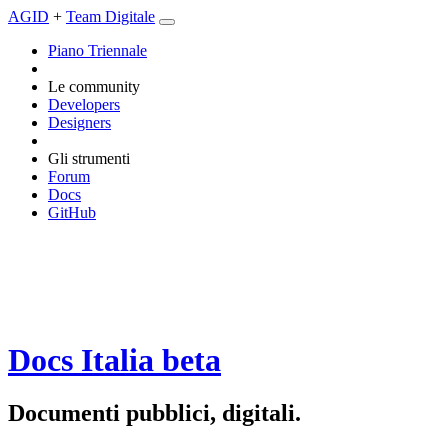
AGID
+
Team Digitale
Piano Triennale
Le community
Developers
Designers
Gli strumenti
Forum
Docs
GitHub
Docs Italia
beta
Documenti pubblici, digitali.