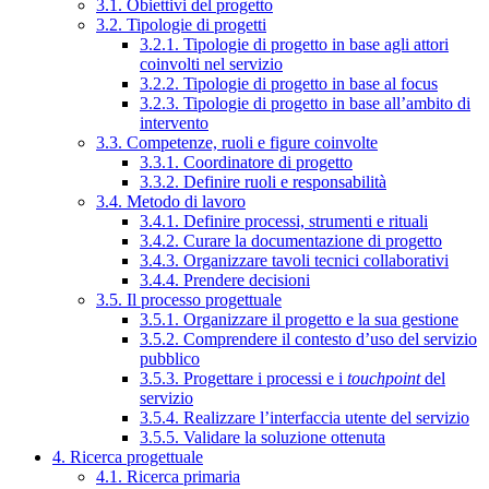
3.1. Obiettivi del progetto
3.2. Tipologie di progetti
3.2.1. Tipologie di progetto in base agli attori
coinvolti nel servizio
3.2.2. Tipologie di progetto in base al focus
3.2.3. Tipologie di progetto in base all’ambito di
intervento
3.3. Competenze, ruoli e figure coinvolte
3.3.1. Coordinatore di progetto
3.3.2. Definire ruoli e responsabilità
3.4. Metodo di lavoro
3.4.1. Definire processi, strumenti e rituali
3.4.2. Curare la documentazione di progetto
3.4.3. Organizzare tavoli tecnici collaborativi
3.4.4. Prendere decisioni
3.5. Il processo progettuale
3.5.1. Organizzare il progetto e la sua gestione
3.5.2. Comprendere il contesto d’uso del servizio
pubblico
3.5.3. Progettare i processi e i
touchpoint
del
servizio
3.5.4. Realizzare l’interfaccia utente del servizio
3.5.5. Validare la soluzione ottenuta
4. Ricerca progettuale
4.1. Ricerca primaria