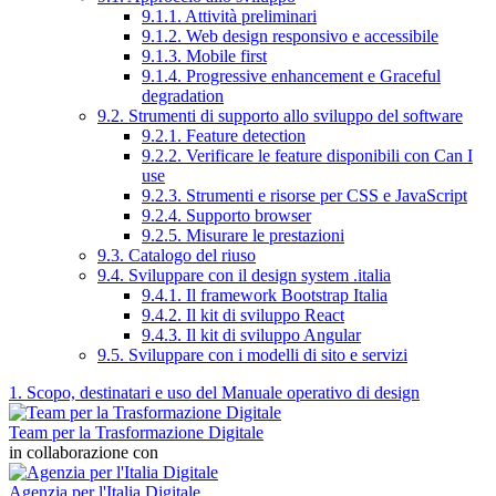
9.1.1. Attività preliminari
9.1.2. Web design responsivo e accessibile
9.1.3. Mobile first
9.1.4. Progressive enhancement e Graceful
degradation
9.2. Strumenti di supporto allo sviluppo del software
9.2.1. Feature detection
9.2.2. Verificare le feature disponibili con Can I
use
9.2.3. Strumenti e risorse per CSS e JavaScript
9.2.4. Supporto browser
9.2.5. Misurare le prestazioni
9.3. Catalogo del riuso
9.4. Sviluppare con il design system .italia
9.4.1. Il framework Bootstrap Italia
9.4.2. Il kit di sviluppo React
9.4.3. Il kit di sviluppo Angular
9.5. Sviluppare con i modelli di sito e servizi
1. Scopo, destinatari e uso del Manuale operativo di design
Team per la Trasformazione Digitale
in collaborazione con
Agenzia per l'Italia Digitale