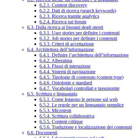
6.2.1. Content discovery
6.2.2. Dati di ricerca (search keywords)
6.2.3. Ricerca tramite analytics
6.2.4. Ricerca sui forum
6.3. Dalla ricerca ai bisogni degli utenti
6.3.1. User stories per definire i contenuti
6.3.2. Job stories per definire i contenuti
6.3.3. Criteri di accettazione
6.4. Architettura dell’informazione
6.4.1. Definire l’architettura dell’informazione
6.4.2. Alberatura
6.4.3. Flussi di interazione
6.4.4. Sistemi di navigazione
6.4.5. Tipologie di contenuto (content type)
6.4.6. Ontologie e standard
6.4.7. Vocabolari controllati e tassonomie
6.5. Scrittura e linguaggio
6.5.1. Come leggono le persone sul web
6.5.2. Le regole per un linguaggio semplice
6.5.3. Microtesti
6.5.4. Scrittura collaborativa
6.5.5. Content critique
6.5.6. Traduzione e localizzazione dei contenuti
6.6. Documenti