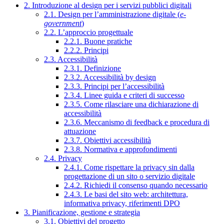
2. Introduzione al design per i servizi pubblici digitali
2.1. Design per l’amministrazione digitale (
e-
government
)
2.2. L’approccio progettuale
2.2.1. Buone pratiche
2.2.2. Principi
2.3. Accessibilità
2.3.1. Definizione
2.3.2. Accessibilità by design
2.3.3. Principi per l’accessibilità
2.3.4. Linee guida e criteri di successo
2.3.5. Come rilasciare una dichiarazione di
accessibilità
2.3.6. Meccanismo di feedback e procedura di
attuazione
2.3.7. Obiettivi accessibilità
2.3.8. Normativa e approfondimenti
2.4. Privacy
2.4.1. Come rispettare la privacy sin dalla
progettazione di un sito o servizio digitale
2.4.2. Richiedi il consenso quando necessario
2.4.3. Le basi del sito web: architettura,
informativa privacy, riferimenti DPO
3. Pianificazione, gestione e strategia
3.1. Obiettivi del progetto