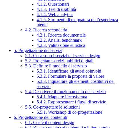
4.1.2. Questionari
4.1.3. Test di usabilità
4.1.4. Web analytics
4.1.5. Strumenti di mappatura dell’esperienza
utente
4.2. Ricerca secondaria
4.2.1. Ricerca documentale
4.2.2. Analisi benchmark
4.2.3. Valutazione euristica
5. Progettazione dei servizi
5.1. Cosa sono i servizi e il service design
5.2. Progettare servizi pubblici digitali
5.3. Definire il modello di servizio
5.3.1. Identificare gli attori coinvolti
5.3.2. Formulare la proposta di valore
5.3.3. Inquadrare gli elementi costitutivi del
servizio
5.4. Descrivere il funzionamento del servizio
5.4.1. Mappare l’ecosistema
5.4.2. Rappresentare i flussi di servizio
5.5. Co-progettare le soluzioni
5.5.1. Workshop di co-progettazione
6. Progettazione dei contenuti
6.1. Cos’è il content design
6.2. Ricerca utente sui contenuti e il linguaggio