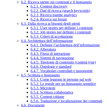
6.2. Ricerca utente sui contenuti e il linguaggio
6.2.1. Content discovery
6.2.2. Dati di ricerca (search keywords)
6.2.3. Ricerca tramite analytics
6.2.4. Ricerca sui forum
6.3. Dalla ricerca ai bisogni degli utenti
6.3.1. User stories per definire i contenuti
6.3.2. Job stories per definire i contenuti
6.3.3. Criteri di accettazione
6.4. Architettura dell’informazione
6.4.1. Definire l’architettura dell’informazione
6.4.2. Alberatura
6.4.3. Flussi di interazione
6.4.4. Sistemi di navigazione
6.4.5. Tipologie di contenuto (content type)
6.4.6. Ontologie e standard
6.4.7. Vocabolari controllati e tassonomie
6.5. Scrittura e linguaggio
6.5.1. Come leggono le persone sul web
6.5.2. Le regole per un linguaggio semplice
6.5.3. Microtesti
6.5.4. Scrittura collaborativa
6.5.5. Content critique
6.5.6. Traduzione e localizzazione dei contenuti
6.6. Documenti