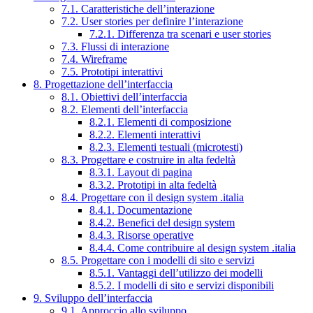
7.1. Caratteristiche dell’interazione
7.2. User stories per definire l’interazione
7.2.1. Differenza tra scenari e user stories
7.3. Flussi di interazione
7.4. Wireframe
7.5. Prototipi interattivi
8. Progettazione dell’interfaccia
8.1. Obiettivi dell’interfaccia
8.2. Elementi dell’interfaccia
8.2.1. Elementi di composizione
8.2.2. Elementi interattivi
8.2.3. Elementi testuali (microtesti)
8.3. Progettare e costruire in alta fedeltà
8.3.1. Layout di pagina
8.3.2. Prototipi in alta fedeltà
8.4. Progettare con il design system .italia
8.4.1. Documentazione
8.4.2. Benefici del design system
8.4.3. Risorse operative
8.4.4. Come contribuire al design system .italia
8.5. Progettare con i modelli di sito e servizi
8.5.1. Vantaggi dell’utilizzo dei modelli
8.5.2. I modelli di sito e servizi disponibili
9. Sviluppo dell’interfaccia
9.1. Approccio allo sviluppo