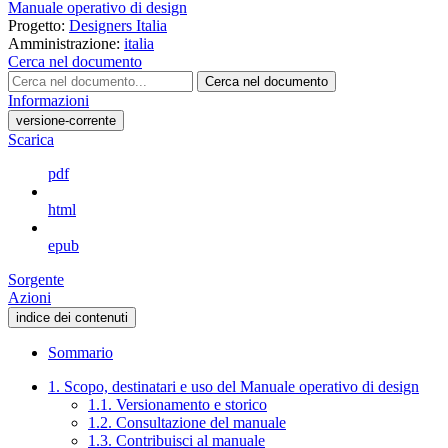
Manuale operativo di design
Progetto:
Designers Italia
Amministrazione:
italia
Cerca nel documento
Cerca nel documento
Informazioni
versione-corrente
Scarica
pdf
html
epub
Sorgente
Azioni
indice dei contenuti
Sommario
1. Scopo, destinatari e uso del Manuale operativo di design
1.1. Versionamento e storico
1.2. Consultazione del manuale
1.3. Contribuisci al manuale