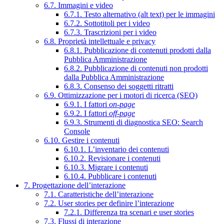
6.7. Immagini e video
6.7.1. Testo alternativo (alt text) per le immagini
6.7.2. Sottotitoli per i video
6.7.3. Trascrizioni per i video
6.8. Proprietà intellettuale e privacy
6.8.1. Pubblicazione di contenuti prodotti dalla
Pubblica Amministrazione
6.8.2. Pubblicazione di contenuti non prodotti
dalla Pubblica Amministrazione
6.8.3. Consenso dei soggetti ritratti
6.9. Ottimizzazione per i motori di ricerca (SEO)
6.9.1. I fattori
on-page
6.9.2. I fattori
off-page
6.9.3. Strumenti di diagnostica SEO: Search
Console
6.10. Gestire i contenuti
6.10.1. L’inventario dei contenuti
6.10.2. Revisionare i contenuti
6.10.3. Migrare i contenuti
6.10.4. Pubblicare i contenuti
7. Progettazione dell’interazione
7.1. Caratteristiche dell’interazione
7.2. User stories per definire l’interazione
7.2.1. Differenza tra scenari e user stories
7.3. Flussi di interazione