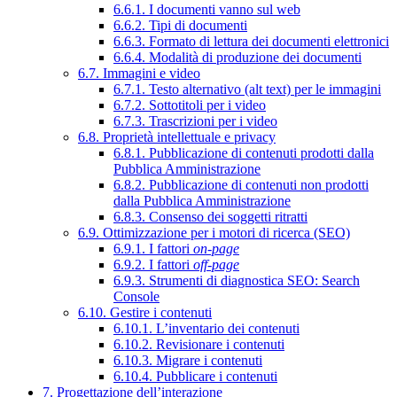
6.6.1. I documenti vanno sul web
6.6.2. Tipi di documenti
6.6.3. Formato di lettura dei documenti elettronici
6.6.4. Modalità di produzione dei documenti
6.7. Immagini e video
6.7.1. Testo alternativo (alt text) per le immagini
6.7.2. Sottotitoli per i video
6.7.3. Trascrizioni per i video
6.8. Proprietà intellettuale e privacy
6.8.1. Pubblicazione di contenuti prodotti dalla
Pubblica Amministrazione
6.8.2. Pubblicazione di contenuti non prodotti
dalla Pubblica Amministrazione
6.8.3. Consenso dei soggetti ritratti
6.9. Ottimizzazione per i motori di ricerca (SEO)
6.9.1. I fattori
on-page
6.9.2. I fattori
off-page
6.9.3. Strumenti di diagnostica SEO: Search
Console
6.10. Gestire i contenuti
6.10.1. L’inventario dei contenuti
6.10.2. Revisionare i contenuti
6.10.3. Migrare i contenuti
6.10.4. Pubblicare i contenuti
7. Progettazione dell’interazione