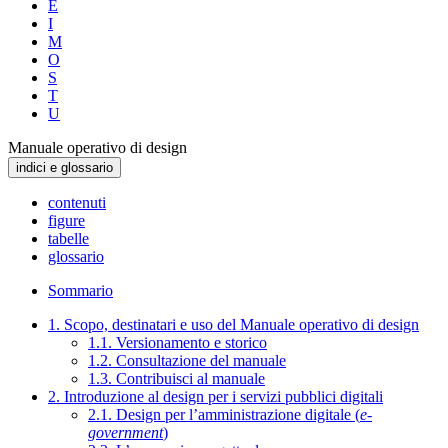
E
I
M
O
S
T
U
Manuale operativo di design
indici e glossario
contenuti
figure
tabelle
glossario
Sommario
1. Scopo, destinatari e uso del Manuale operativo di design
1.1. Versionamento e storico
1.2. Consultazione del manuale
1.3. Contribuisci al manuale
2. Introduzione al design per i servizi pubblici digitali
2.1. Design per l’amministrazione digitale (
e-
government
)