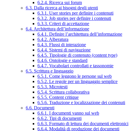
6.2.4. Ricerca sui forum
6.3. Dalla ricerca ai bisogni degli utenti
6.3.1. User stories per definire i contenuti
6.3.2. Job stories per definire i contenuti
6.3.3. Criteri di accettazione
6.4. Architettura dell’informazione
6.4.1. Definire l’architettura dell’informazione
6.4.2. Alberatura
6.4.3. Flussi di interazione
6.4.4. Sistemi di navigazione
6.4.5. Tipologie di contenuto (content type)
6.4.6. Ontologie e standard
6.4.7. Vocabolari controllati e tassonomie
6.5. Scrittura e linguaggio
6.5.1. Come leggono le persone sul web
6.5.2. Le regole per un linguaggio semplice
6.5.3. Microtesti
6.5.4. Scrittura collaborativa
6.5.5. Content critique
6.5.6. Traduzione e localizzazione dei contenuti
6.6. Documenti
6.6.1. I documenti vanno sul web
6.6.2. Tipi di documenti
6.6.3. Formato di lettura dei documenti elettronici
6.6.4. Modalità di produzione dei documenti