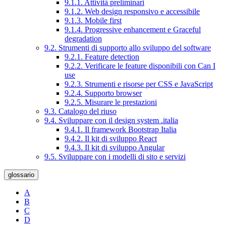
9.1.1. Attività preliminari
9.1.2. Web design responsivo e accessibile
9.1.3. Mobile first
9.1.4. Progressive enhancement e Graceful
degradation
9.2. Strumenti di supporto allo sviluppo del software
9.2.1. Feature detection
9.2.2. Verificare le feature disponibili con Can I
use
9.2.3. Strumenti e risorse per CSS e JavaScript
9.2.4. Supporto browser
9.2.5. Misurare le prestazioni
9.3. Catalogo del riuso
9.4. Sviluppare con il design system .italia
9.4.1. Il framework Bootstrap Italia
9.4.2. Il kit di sviluppo React
9.4.3. Il kit di sviluppo Angular
9.5. Sviluppare con i modelli di sito e servizi
glossario
A
B
C
D