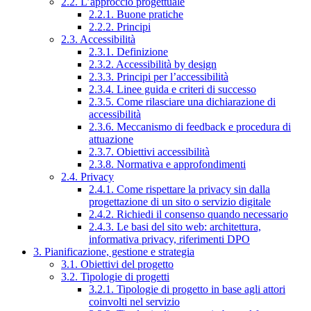
2.2. L’approccio progettuale
2.2.1. Buone pratiche
2.2.2. Principi
2.3. Accessibilità
2.3.1. Definizione
2.3.2. Accessibilità by design
2.3.3. Principi per l’accessibilità
2.3.4. Linee guida e criteri di successo
2.3.5. Come rilasciare una dichiarazione di
accessibilità
2.3.6. Meccanismo di feedback e procedura di
attuazione
2.3.7. Obiettivi accessibilità
2.3.8. Normativa e approfondimenti
2.4. Privacy
2.4.1. Come rispettare la privacy sin dalla
progettazione di un sito o servizio digitale
2.4.2. Richiedi il consenso quando necessario
2.4.3. Le basi del sito web: architettura,
informativa privacy, riferimenti DPO
3. Pianificazione, gestione e strategia
3.1. Obiettivi del progetto
3.2. Tipologie di progetti
3.2.1. Tipologie di progetto in base agli attori
coinvolti nel servizio