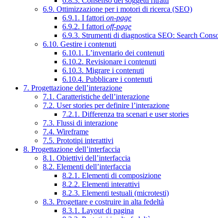
6.8.3. Consenso dei soggetti ritratti
6.9. Ottimizzazione per i motori di ricerca (SEO)
6.9.1. I fattori
on-page
6.9.2. I fattori
off-page
6.9.3. Strumenti di diagnostica SEO: Search Cons
6.10. Gestire i contenuti
6.10.1. L’inventario dei contenuti
6.10.2. Revisionare i contenuti
6.10.3. Migrare i contenuti
6.10.4. Pubblicare i contenuti
7. Progettazione dell’interazione
7.1. Caratteristiche dell’interazione
7.2. User stories per definire l’interazione
7.2.1. Differenza tra scenari e user stories
7.3. Flussi di interazione
7.4. Wireframe
7.5. Prototipi interattivi
8. Progettazione dell’interfaccia
8.1. Obiettivi dell’interfaccia
8.2. Elementi dell’interfaccia
8.2.1. Elementi di composizione
8.2.2. Elementi interattivi
8.2.3. Elementi testuali (microtesti)
8.3. Progettare e costruire in alta fedeltà
8.3.1. Layout di pagina