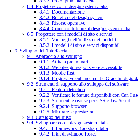
8.3.2. Prototipi in alta fedeltà
8.4. Progettare con il design system .italia
8.4.1. Documentazione
8.4.2. Benefici del design system
8.4.3. Risorse operative
8.4.4. Come contribuire al design system .italia
8.5. Progettare con i modelli di sito e servizi
8.5.1. Vantaggi dell’utilizzo dei modelli
8.5.2. I modelli di sito e servizi disponibili
9. Sviluppo dell’interfaccia
9.1. Approccio allo sviluppo
9.1.1. Attività preliminari
9.1.2. Web design responsivo e accessibile
9.1.3. Mobile first
9.1.4. Progressive enhancement e Graceful degrad
9.2. Strumenti di supporto allo sviluppo del software
9.2.1. Feature detection
9.2.2. Verificare le feature disponibili con Can I us
9.2.3. Strumenti e risorse per CSS e JavaScript
9.2.4. Supporto browser
9.2.5. Misurare le prestazioni
9.3. Catalogo del riuso
9.4. Sviluppare con il design system .italia
9.4.1. Il framework Bootstrap Italia
9.4.2. Il kit di sviluppo React