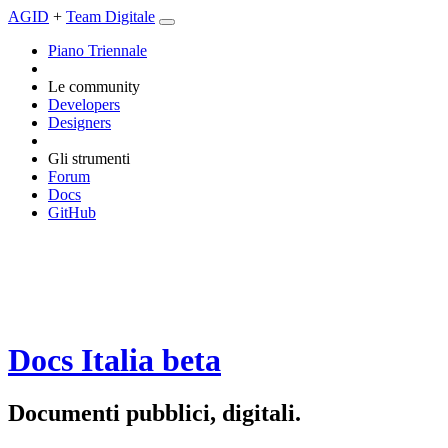
AGID
+
Team Digitale
Piano Triennale
Le community
Developers
Designers
Gli strumenti
Forum
Docs
GitHub
Docs Italia
beta
Documenti pubblici, digitali.