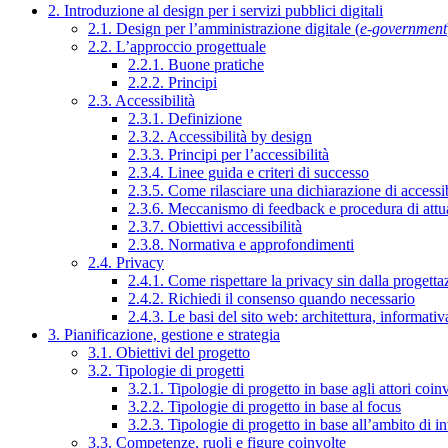
2. Introduzione al design per i servizi pubblici digitali
2.1. Design per l’amministrazione digitale (
e-government
2.2. L’approccio progettuale
2.2.1. Buone pratiche
2.2.2. Principi
2.3. Accessibilità
2.3.1. Definizione
2.3.2. Accessibilità by design
2.3.3. Principi per l’accessibilità
2.3.4. Linee guida e criteri di successo
2.3.5. Come rilasciare una dichiarazione di accessib
2.3.6. Meccanismo di feedback e procedura di attu
2.3.7. Obiettivi accessibilità
2.3.8. Normativa e approfondimenti
2.4. Privacy
2.4.1. Come rispettare la privacy sin dalla progettaz
2.4.2. Richiedi il consenso quando necessario
2.4.3. Le basi del sito web: architettura, informati
3. Pianificazione, gestione e strategia
3.1. Obiettivi del progetto
3.2. Tipologie di progetti
3.2.1. Tipologie di progetto in base agli attori coinv
3.2.2. Tipologie di progetto in base al focus
3.2.3. Tipologie di progetto in base all’ambito di i
3.3. Competenze, ruoli e figure coinvolte