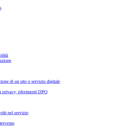
)
ilità
azione
ione di un sito o servizio digitale
va privacy, riferimenti DPO
olti nel servizio
ntervento