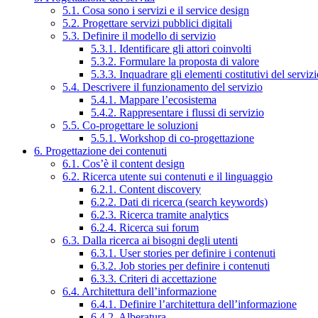
5.1. Cosa sono i servizi e il service design
5.2. Progettare servizi pubblici digitali
5.3. Definire il modello di servizio
5.3.1. Identificare gli attori coinvolti
5.3.2. Formulare la proposta di valore
5.3.3. Inquadrare gli elementi costitutivi del serviz
5.4. Descrivere il funzionamento del servizio
5.4.1. Mappare l’ecosistema
5.4.2. Rappresentare i flussi di servizio
5.5. Co-progettare le soluzioni
5.5.1. Workshop di co-progettazione
6. Progettazione dei contenuti
6.1. Cos’è il content design
6.2. Ricerca utente sui contenuti e il linguaggio
6.2.1. Content discovery
6.2.2. Dati di ricerca (search keywords)
6.2.3. Ricerca tramite analytics
6.2.4. Ricerca sui forum
6.3. Dalla ricerca ai bisogni degli utenti
6.3.1. User stories per definire i contenuti
6.3.2. Job stories per definire i contenuti
6.3.3. Criteri di accettazione
6.4. Architettura dell’informazione
6.4.1. Definire l’architettura dell’informazione
6.4.2. Alberatura