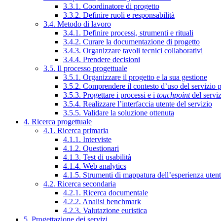
3.3.1. Coordinatore di progetto
3.3.2. Definire ruoli e responsabilità
3.4. Metodo di lavoro
3.4.1. Definire processi, strumenti e rituali
3.4.2. Curare la documentazione di progetto
3.4.3. Organizzare tavoli tecnici collaborativi
3.4.4. Prendere decisioni
3.5. Il processo progettuale
3.5.1. Organizzare il progetto e la sua gestione
3.5.2. Comprendere il contesto d’uso del servizio 
3.5.3. Progettare i processi e i
touchpoint
del servi
3.5.4. Realizzare l’interfaccia utente del servizio
3.5.5. Validare la soluzione ottenuta
4. Ricerca progettuale
4.1. Ricerca primaria
4.1.1. Interviste
4.1.2. Questionari
4.1.3. Test di usabilità
4.1.4. Web analytics
4.1.5. Strumenti di mappatura dell’esperienza uten
4.2. Ricerca secondaria
4.2.1. Ricerca documentale
4.2.2. Analisi benchmark
4.2.3. Valutazione euristica
5. Progettazione dei servizi