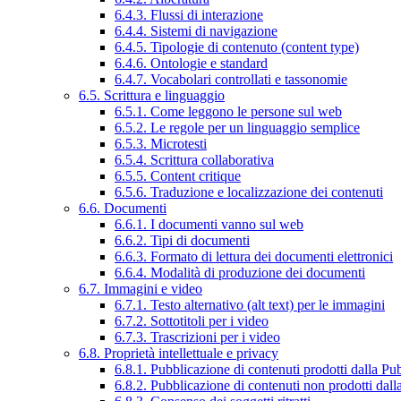
6.4.3. Flussi di interazione
6.4.4. Sistemi di navigazione
6.4.5. Tipologie di contenuto (content type)
6.4.6. Ontologie e standard
6.4.7. Vocabolari controllati e tassonomie
6.5. Scrittura e linguaggio
6.5.1. Come leggono le persone sul web
6.5.2. Le regole per un linguaggio semplice
6.5.3. Microtesti
6.5.4. Scrittura collaborativa
6.5.5. Content critique
6.5.6. Traduzione e localizzazione dei contenuti
6.6. Documenti
6.6.1. I documenti vanno sul web
6.6.2. Tipi di documenti
6.6.3. Formato di lettura dei documenti elettronici
6.6.4. Modalità di produzione dei documenti
6.7. Immagini e video
6.7.1. Testo alternativo (alt text) per le immagini
6.7.2. Sottotitoli per i video
6.7.3. Trascrizioni per i video
6.8. Proprietà intellettuale e privacy
6.8.1. Pubblicazione di contenuti prodotti dalla P
6.8.2. Pubblicazione di contenuti non prodotti dal