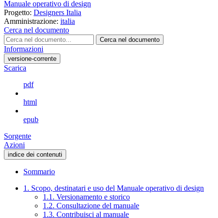
Manuale operativo di design
Progetto:
Designers Italia
Amministrazione:
italia
Cerca nel documento
Cerca nel documento
Informazioni
versione-corrente
Scarica
pdf
html
epub
Sorgente
Azioni
indice dei contenuti
Sommario
1. Scopo, destinatari e uso del Manuale operativo di design
1.1. Versionamento e storico
1.2. Consultazione del manuale
1.3. Contribuisci al manuale