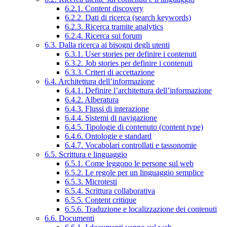
6.2.1. Content discovery
6.2.2. Dati di ricerca (search keywords)
6.2.3. Ricerca tramite analytics
6.2.4. Ricerca sui forum
6.3. Dalla ricerca ai bisogni degli utenti
6.3.1. User stories per definire i contenuti
6.3.2. Job stories per definire i contenuti
6.3.3. Criteri di accettazione
6.4. Architettura dell’informazione
6.4.1. Definire l’architettura dell’informazione
6.4.2. Alberatura
6.4.3. Flussi di interazione
6.4.4. Sistemi di navigazione
6.4.5. Tipologie di contenuto (content type)
6.4.6. Ontologie e standard
6.4.7. Vocabolari controllati e tassonomie
6.5. Scrittura e linguaggio
6.5.1. Come leggono le persone sul web
6.5.2. Le regole per un linguaggio semplice
6.5.3. Microtesti
6.5.4. Scrittura collaborativa
6.5.5. Content critique
6.5.6. Traduzione e localizzazione dei contenuti
6.6. Documenti