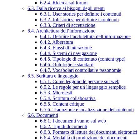
6.2.4. Ricerca sui forum
6.3. Dalla ricerca ai bisogni degli utenti
6.3.1. User stories per definire i contenuti
6.3.2. Job stories per definire i contenuti
6.3.3. Criteri di accettazione
6.4. Architettura dell’informazione
6.4.1. Definire l’architettura dell’informazione
6.4.2. Alberatura
6.4.3. Flussi di interazione
6.4.4. Sistemi di navigazione
6.4.5. Tipologie di contenuto (content type)
6.4.6. Ontologie e standard
6.4.7. Vocabolari controllati e tassonomie
6.5. Scrittura e linguaggio
6.5.1. Come leggono le persone sul web
6.5.2. Le regole per un linguaggio semplice
6.5.3. Microtesti
6.5.4. Scrittura collaborativa
6.5.5. Content critique
6.5.6. Traduzione e localizzazione dei contenuti
6.6. Documenti
6.6.1. I documenti vanno sul web
6.6.2. Tipi di documenti
6.6.3. Formato di lettura dei documenti elettronici
6.6.4. Modalità di produzione dei documenti