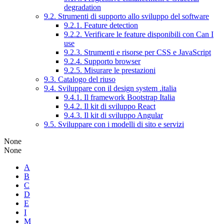
degradation
9.2. Strumenti di supporto allo sviluppo del software
9.2.1. Feature detection
9.2.2. Verificare le feature disponibili con Can I
use
9.2.3. Strumenti e risorse per CSS e JavaScript
9.2.4. Supporto browser
9.2.5. Misurare le prestazioni
9.3. Catalogo del riuso
9.4. Sviluppare con il design system .italia
9.4.1. Il framework Bootstrap Italia
9.4.2. Il kit di sviluppo React
9.4.3. Il kit di sviluppo Angular
9.5. Sviluppare con i modelli di sito e servizi
None
None
A
B
C
D
E
I
M