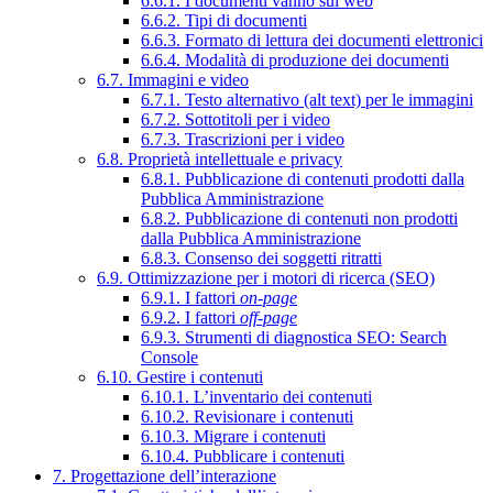
6.6.1. I documenti vanno sul web
6.6.2. Tipi di documenti
6.6.3. Formato di lettura dei documenti elettronici
6.6.4. Modalità di produzione dei documenti
6.7. Immagini e video
6.7.1. Testo alternativo (alt text) per le immagini
6.7.2. Sottotitoli per i video
6.7.3. Trascrizioni per i video
6.8. Proprietà intellettuale e privacy
6.8.1. Pubblicazione di contenuti prodotti dalla
Pubblica Amministrazione
6.8.2. Pubblicazione di contenuti non prodotti
dalla Pubblica Amministrazione
6.8.3. Consenso dei soggetti ritratti
6.9. Ottimizzazione per i motori di ricerca (SEO)
6.9.1. I fattori
on-page
6.9.2. I fattori
off-page
6.9.3. Strumenti di diagnostica SEO: Search
Console
6.10. Gestire i contenuti
6.10.1. L’inventario dei contenuti
6.10.2. Revisionare i contenuti
6.10.3. Migrare i contenuti
6.10.4. Pubblicare i contenuti
7. Progettazione dell’interazione