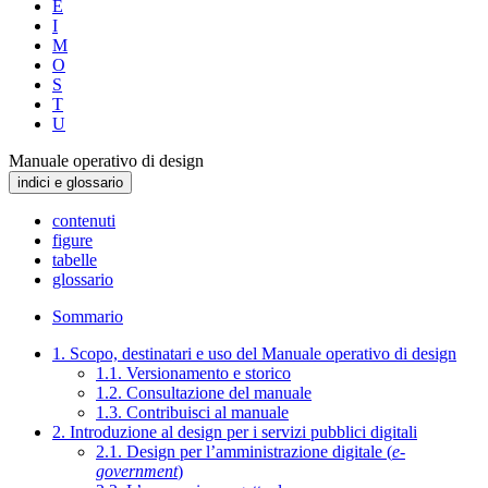
E
I
M
O
S
T
U
Manuale operativo di design
indici e glossario
contenuti
figure
tabelle
glossario
Sommario
1. Scopo, destinatari e uso del Manuale operativo di design
1.1. Versionamento e storico
1.2. Consultazione del manuale
1.3. Contribuisci al manuale
2. Introduzione al design per i servizi pubblici digitali
2.1. Design per l’amministrazione digitale (
e-
government
)