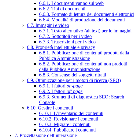
6.6.1. I documenti vanno sul web
6.6.2. Tipi di documenti
6.6.3. Formato di lettura dei documenti elettronici
6.6.4. Modalità di produzione dei documenti
6.7. Immagini e video
6.7.1. Testo alternativo (alt text) per le immagini
6.7.2. Sottotitoli per i video
6.7.3. Trascrizioni per i video
6.8. Proprietà intellettuale e privacy
6.8.1. Pubblicazione di contenuti prodotti dalla
Pubblica Amministrazione
6.8.2. Pubblicazione di contenuti non prodotti
dalla Pubblica Amministrazione
6.8.3. Consenso dei soggetti ritratti
6.9. Ottimizzazione per i motori di ricerca (SEO)
6.9.1. I fattori
on-page
6.9.2. I fattori
off-page
6.9.3. Strumenti di diagnostica SEO: Search
Console
6.10. Gestire i contenuti
6.10.1. L’inventario dei contenuti
6.10.2. Revisionare i contenuti
6.10.3. Migrare i contenuti
6.10.4. Pubblicare i contenuti
7. Progettazione dell’interazione