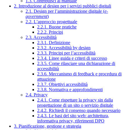
1.3. Contribuisci al manuale
2. Introduzione al design per i servizi pubblici digitali
2.1. Design per l’amministrazione digitale (
e-
government
)
2.2. L’approccio progettuale
2.2.1. Buone pratiche
2.2.2. Principi
2.3. Accessibilità
2.3.1. Definizione
2.3.2. Accessibilità by design
2.3.3. Principi per l’accessibilità
2.3.4. Linee guida e criteri di successo
2.3.5. Come rilasciare una dichiarazione di
accessibilità
2.3.6. Meccanismo di feedback e procedura di
attuazione
2.3.7. Obiettivi accessibilità
2.3.8. Normativa e approfondimenti
2.4. Privacy
2.4.1. Come rispettare la privacy sin dalla
progettazione di un sito o servizio digitale
2.4.2. Richiedi il consenso quando necessario
2.4.3. Le basi del sito web: architettura,
informativa privacy, riferimenti DPO
3. Pianificazione, gestione e strategia