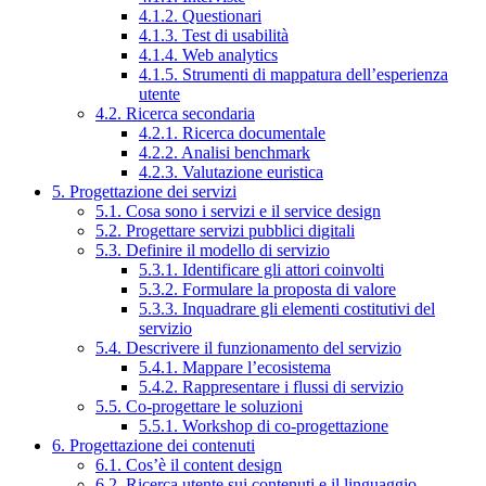
4.1.2. Questionari
4.1.3. Test di usabilità
4.1.4. Web analytics
4.1.5. Strumenti di mappatura dell’esperienza
utente
4.2. Ricerca secondaria
4.2.1. Ricerca documentale
4.2.2. Analisi benchmark
4.2.3. Valutazione euristica
5. Progettazione dei servizi
5.1. Cosa sono i servizi e il service design
5.2. Progettare servizi pubblici digitali
5.3. Definire il modello di servizio
5.3.1. Identificare gli attori coinvolti
5.3.2. Formulare la proposta di valore
5.3.3. Inquadrare gli elementi costitutivi del
servizio
5.4. Descrivere il funzionamento del servizio
5.4.1. Mappare l’ecosistema
5.4.2. Rappresentare i flussi di servizio
5.5. Co-progettare le soluzioni
5.5.1. Workshop di co-progettazione
6. Progettazione dei contenuti
6.1. Cos’è il content design
6.2. Ricerca utente sui contenuti e il linguaggio