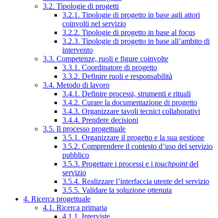
3.2. Tipologie di progetti
3.2.1. Tipologie di progetto in base agli attori
coinvolti nel servizio
3.2.2. Tipologie di progetto in base al focus
3.2.3. Tipologie di progetto in base all’ambito di
intervento
3.3. Competenze, ruoli e figure coinvolte
3.3.1. Coordinatore di progetto
3.3.2. Definire ruoli e responsabilità
3.4. Metodo di lavoro
3.4.1. Definire processi, strumenti e rituali
3.4.2. Curare la documentazione di progetto
3.4.3. Organizzare tavoli tecnici collaborativi
3.4.4. Prendere decisioni
3.5. Il processo progettuale
3.5.1. Organizzare il progetto e la sua gestione
3.5.2. Comprendere il contesto d’uso del servizio
pubblico
3.5.3. Progettare i processi e i
touchpoint
del
servizio
3.5.4. Realizzare l’interfaccia utente del servizio
3.5.5. Validare la soluzione ottenuta
4. Ricerca progettuale
4.1. Ricerca primaria
4.1.1. Interviste