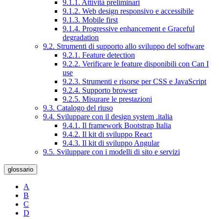
9.1.1. Attività preliminari
9.1.2. Web design responsivo e accessibile
9.1.3. Mobile first
9.1.4. Progressive enhancement e Graceful
degradation
9.2. Strumenti di supporto allo sviluppo del software
9.2.1. Feature detection
9.2.2. Verificare le feature disponibili con Can I
use
9.2.3. Strumenti e risorse per CSS e JavaScript
9.2.4. Supporto browser
9.2.5. Misurare le prestazioni
9.3. Catalogo del riuso
9.4. Sviluppare con il design system .italia
9.4.1. Il framework Bootstrap Italia
9.4.2. Il kit di sviluppo React
9.4.3. Il kit di sviluppo Angular
9.5. Sviluppare con i modelli di sito e servizi
glossario
A
B
C
D