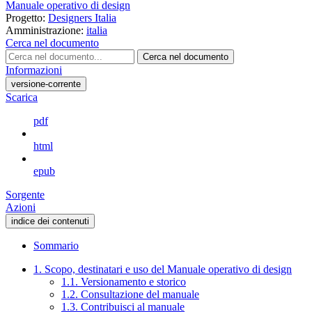
Manuale operativo di design
Progetto:
Designers Italia
Amministrazione:
italia
Cerca nel documento
Cerca nel documento
Informazioni
versione-corrente
Scarica
pdf
html
epub
Sorgente
Azioni
indice dei contenuti
Sommario
1. Scopo, destinatari e uso del Manuale operativo di design
1.1. Versionamento e storico
1.2. Consultazione del manuale
1.3. Contribuisci al manuale