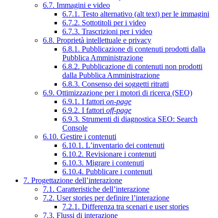
6.7. Immagini e video
6.7.1. Testo alternativo (alt text) per le immagini
6.7.2. Sottotitoli per i video
6.7.3. Trascrizioni per i video
6.8. Proprietà intellettuale e privacy
6.8.1. Pubblicazione di contenuti prodotti dalla
Pubblica Amministrazione
6.8.2. Pubblicazione di contenuti non prodotti
dalla Pubblica Amministrazione
6.8.3. Consenso dei soggetti ritratti
6.9. Ottimizzazione per i motori di ricerca (SEO)
6.9.1. I fattori
on-page
6.9.2. I fattori
off-page
6.9.3. Strumenti di diagnostica SEO: Search
Console
6.10. Gestire i contenuti
6.10.1. L’inventario dei contenuti
6.10.2. Revisionare i contenuti
6.10.3. Migrare i contenuti
6.10.4. Pubblicare i contenuti
7. Progettazione dell’interazione
7.1. Caratteristiche dell’interazione
7.2. User stories per definire l’interazione
7.2.1. Differenza tra scenari e user stories
7.3. Flussi di interazione