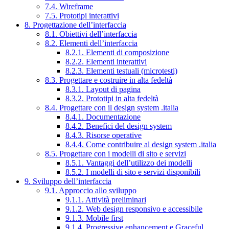
7.4. Wireframe
7.5. Prototipi interattivi
8. Progettazione dell’interfaccia
8.1. Obiettivi dell’interfaccia
8.2. Elementi dell’interfaccia
8.2.1. Elementi di composizione
8.2.2. Elementi interattivi
8.2.3. Elementi testuali (microtesti)
8.3. Progettare e costruire in alta fedeltà
8.3.1. Layout di pagina
8.3.2. Prototipi in alta fedeltà
8.4. Progettare con il design system .italia
8.4.1. Documentazione
8.4.2. Benefici del design system
8.4.3. Risorse operative
8.4.4. Come contribuire al design system .italia
8.5. Progettare con i modelli di sito e servizi
8.5.1. Vantaggi dell’utilizzo dei modelli
8.5.2. I modelli di sito e servizi disponibili
9. Sviluppo dell’interfaccia
9.1. Approccio allo sviluppo
9.1.1. Attività preliminari
9.1.2. Web design responsivo e accessibile
9.1.3. Mobile first
9.1.4. Progressive enhancement e Graceful