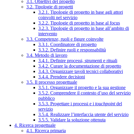
3.1. Obiettivi del progetto
3.2. Tipologie di progetti
3.2.1. Tipologie di progetto in base agli attori
coinvolti nel servizio
3.2.2. Tipologie di progetto in base al focus
3.2.3. Tipologie di progetto in base all’ambito di
intervento
3.3. Competenze, ruoli e figure coinvolte
3.3.1. Coordinatore di progetto
3.3.2. Definire ruoli e responsabilità
3.4. Metodo di lavoro
3.4.1. Definire processi, strumenti e rituali
3.4.2. Curare la documentazione di progetto
3.4.3. Organizzare tavoli tecnici collaborativi
3.4.4. Prendere decisioni
3.5. Il processo progettuale
3.5.1. Organizzare il progetto e la sua gestione
3.5.2. Comprendere il contesto d’uso del servizio
pubblico
3.5.3. Progettare i processi e i
touchpoint
del
servizio
3.5.4. Realizzare l’interfaccia utente del servizio
3.5.5. Validare la soluzione ottenuta
4. Ricerca progettuale
4.1. Ricerca primaria