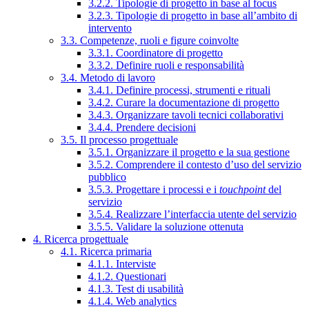
3.2.2. Tipologie di progetto in base al focus
3.2.3. Tipologie di progetto in base all’ambito di
intervento
3.3. Competenze, ruoli e figure coinvolte
3.3.1. Coordinatore di progetto
3.3.2. Definire ruoli e responsabilità
3.4. Metodo di lavoro
3.4.1. Definire processi, strumenti e rituali
3.4.2. Curare la documentazione di progetto
3.4.3. Organizzare tavoli tecnici collaborativi
3.4.4. Prendere decisioni
3.5. Il processo progettuale
3.5.1. Organizzare il progetto e la sua gestione
3.5.2. Comprendere il contesto d’uso del servizio
pubblico
3.5.3. Progettare i processi e i
touchpoint
del
servizio
3.5.4. Realizzare l’interfaccia utente del servizio
3.5.5. Validare la soluzione ottenuta
4. Ricerca progettuale
4.1. Ricerca primaria
4.1.1. Interviste
4.1.2. Questionari
4.1.3. Test di usabilità
4.1.4. Web analytics