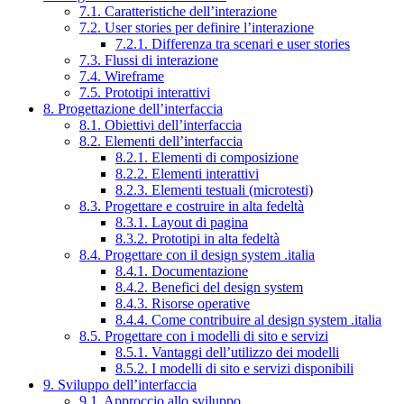
7.1. Caratteristiche dell’interazione
7.2. User stories per definire l’interazione
7.2.1. Differenza tra scenari e user stories
7.3. Flussi di interazione
7.4. Wireframe
7.5. Prototipi interattivi
8. Progettazione dell’interfaccia
8.1. Obiettivi dell’interfaccia
8.2. Elementi dell’interfaccia
8.2.1. Elementi di composizione
8.2.2. Elementi interattivi
8.2.3. Elementi testuali (microtesti)
8.3. Progettare e costruire in alta fedeltà
8.3.1. Layout di pagina
8.3.2. Prototipi in alta fedeltà
8.4. Progettare con il design system .italia
8.4.1. Documentazione
8.4.2. Benefici del design system
8.4.3. Risorse operative
8.4.4. Come contribuire al design system .italia
8.5. Progettare con i modelli di sito e servizi
8.5.1. Vantaggi dell’utilizzo dei modelli
8.5.2. I modelli di sito e servizi disponibili
9. Sviluppo dell’interfaccia
9.1. Approccio allo sviluppo