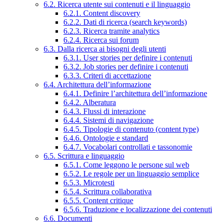
6.2. Ricerca utente sui contenuti e il linguaggio
6.2.1. Content discovery
6.2.2. Dati di ricerca (search keywords)
6.2.3. Ricerca tramite analytics
6.2.4. Ricerca sui forum
6.3. Dalla ricerca ai bisogni degli utenti
6.3.1. User stories per definire i contenuti
6.3.2. Job stories per definire i contenuti
6.3.3. Criteri di accettazione
6.4. Architettura dell’informazione
6.4.1. Definire l’architettura dell’informazione
6.4.2. Alberatura
6.4.3. Flussi di interazione
6.4.4. Sistemi di navigazione
6.4.5. Tipologie di contenuto (content type)
6.4.6. Ontologie e standard
6.4.7. Vocabolari controllati e tassonomie
6.5. Scrittura e linguaggio
6.5.1. Come leggono le persone sul web
6.5.2. Le regole per un linguaggio semplice
6.5.3. Microtesti
6.5.4. Scrittura collaborativa
6.5.5. Content critique
6.5.6. Traduzione e localizzazione dei contenuti
6.6. Documenti