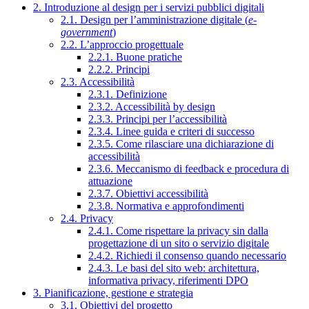
2. Introduzione al design per i servizi pubblici digitali
2.1. Design per l’amministrazione digitale (
e-
government
)
2.2. L’approccio progettuale
2.2.1. Buone pratiche
2.2.2. Principi
2.3. Accessibilità
2.3.1. Definizione
2.3.2. Accessibilità by design
2.3.3. Principi per l’accessibilità
2.3.4. Linee guida e criteri di successo
2.3.5. Come rilasciare una dichiarazione di
accessibilità
2.3.6. Meccanismo di feedback e procedura di
attuazione
2.3.7. Obiettivi accessibilità
2.3.8. Normativa e approfondimenti
2.4. Privacy
2.4.1. Come rispettare la privacy sin dalla
progettazione di un sito o servizio digitale
2.4.2. Richiedi il consenso quando necessario
2.4.3. Le basi del sito web: architettura,
informativa privacy, riferimenti DPO
3. Pianificazione, gestione e strategia
3.1. Obiettivi del progetto