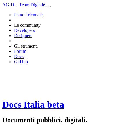
AGID
+
Team Digitale
Piano Triennale
Le community
Developers
Designers
Gli strumenti
Forum
Docs
GitHub
Docs Italia
beta
Documenti pubblici, digitali.