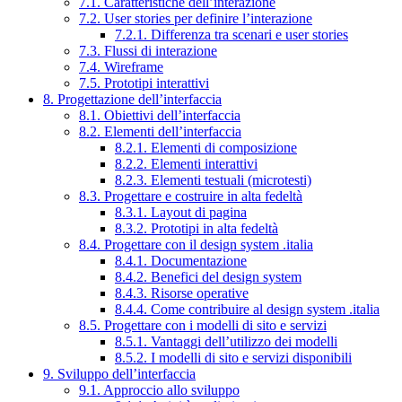
7.1. Caratteristiche dell’interazione
7.2. User stories per definire l’interazione
7.2.1. Differenza tra scenari e user stories
7.3. Flussi di interazione
7.4. Wireframe
7.5. Prototipi interattivi
8. Progettazione dell’interfaccia
8.1. Obiettivi dell’interfaccia
8.2. Elementi dell’interfaccia
8.2.1. Elementi di composizione
8.2.2. Elementi interattivi
8.2.3. Elementi testuali (microtesti)
8.3. Progettare e costruire in alta fedeltà
8.3.1. Layout di pagina
8.3.2. Prototipi in alta fedeltà
8.4. Progettare con il design system .italia
8.4.1. Documentazione
8.4.2. Benefici del design system
8.4.3. Risorse operative
8.4.4. Come contribuire al design system .italia
8.5. Progettare con i modelli di sito e servizi
8.5.1. Vantaggi dell’utilizzo dei modelli
8.5.2. I modelli di sito e servizi disponibili
9. Sviluppo dell’interfaccia
9.1. Approccio allo sviluppo