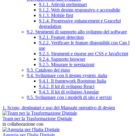
9.1.1. Attività preliminari
9.1.2. Web design responsivo e accessibile
9.1.3. Mobile first
9.1.4. Progressive enhancement e Graceful
degradation
9.2. Strumenti di supporto allo sviluppo del software
9.2.1. Feature detection
9.2.2. Verificare le feature disponibili con Can I
use
9.2.3. Strumenti e risorse per CSS e JavaScript
9.2.4. Supporto browser
9.2.5. Misurare le prestazioni
9.3. Catalogo del riuso
9.4. Sviluppare con il design system .italia
9.4.1. Il framework Bootstrap Italia
9.4.2. Il kit di sviluppo React
9.4.3. Il kit di sviluppo Angular
9.5. Sviluppare con i modelli di sito e servizi
1. Scopo, destinatari e uso del Manuale operativo di design
Team per la Trasformazione Digitale
in collaborazione con
Agenzia per l'Italia Digitale