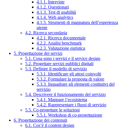
4.1.1. Interviste
4.1.2. Questionari
4.1.3. Test di usabilità
4.1.4. Web analytics
4.1.5. Strumenti di mappatura dell’esperienza
utente
4.2. Ricerca secondaria
4.2.1. Ricerca documentale
4.2.2. Analisi benchmark
4.2.3. Valutazione euristica
5. Progettazione dei servizi
5.1. Cosa sono i servizi e il service design
5.2. Progettare servizi pubblici digitali
5.3. Definire il modello di servizio
5.3.1. Identificare gli attori coinvolti
5.3.2. Formulare la proposta di valore
5.3.3. Inquadrare gli elementi costitutivi del
servizio
5.4. Descrivere il funzionamento del servizio
5.4.1. Mappare l’ecosistema
5.4.2. Rappresentare i flussi di servizio
5.5. Co-progettare le soluzioni
5.5.1. Workshop di co-progettazione
6. Progettazione dei contenuti
6.1. Cos’è il content design