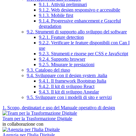
9.1.1. Attività preliminari
9.1.2. Web design responsivo e accessibile
9.1.3. Mobile first
9.1.4. Progressive enhancement e Graceful
degradation
9.2. Strumenti di supporto allo sviluppo del software
9.2.1. Feature detection
9.2.2. Verificare le feature disponibili con Can I
use
9.2.3. Strumenti e risorse per CSS e JavaScript
9.2.4. Supporto browser
9.2.5. Misurare le prestazioni
9.3. Catalogo del riuso
9.4. Sviluppare con il design system .italia
9.4.1. Il framework Bootstrap Italia
9.4.2. Il kit di sviluppo React
9.4.3. Il kit di sviluppo Angular
9.5. Sviluppare con i modelli di sito e servizi
1. Scopo, destinatari e uso del Manuale operativo di design
Team per la Trasformazione Digitale
in collaborazione con
Agenzia per l'Italia Digitale