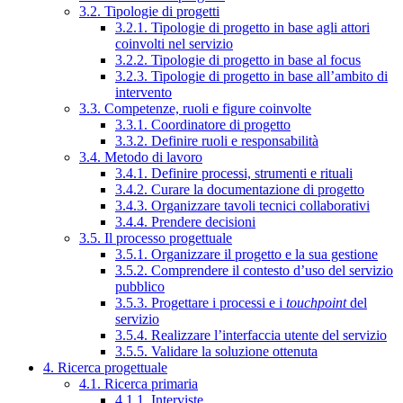
3.2. Tipologie di progetti
3.2.1. Tipologie di progetto in base agli attori
coinvolti nel servizio
3.2.2. Tipologie di progetto in base al focus
3.2.3. Tipologie di progetto in base all’ambito di
intervento
3.3. Competenze, ruoli e figure coinvolte
3.3.1. Coordinatore di progetto
3.3.2. Definire ruoli e responsabilità
3.4. Metodo di lavoro
3.4.1. Definire processi, strumenti e rituali
3.4.2. Curare la documentazione di progetto
3.4.3. Organizzare tavoli tecnici collaborativi
3.4.4. Prendere decisioni
3.5. Il processo progettuale
3.5.1. Organizzare il progetto e la sua gestione
3.5.2. Comprendere il contesto d’uso del servizio
pubblico
3.5.3. Progettare i processi e i
touchpoint
del
servizio
3.5.4. Realizzare l’interfaccia utente del servizio
3.5.5. Validare la soluzione ottenuta
4. Ricerca progettuale
4.1. Ricerca primaria
4.1.1. Interviste