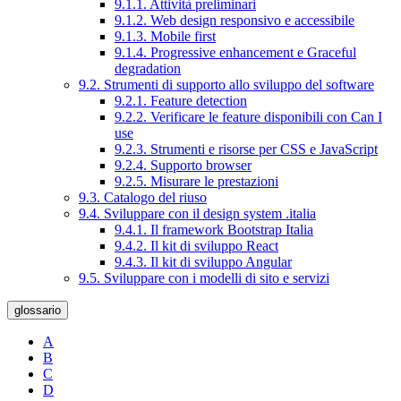
9.1.1. Attività preliminari
9.1.2. Web design responsivo e accessibile
9.1.3. Mobile first
9.1.4. Progressive enhancement e Graceful
degradation
9.2. Strumenti di supporto allo sviluppo del software
9.2.1. Feature detection
9.2.2. Verificare le feature disponibili con Can I
use
9.2.3. Strumenti e risorse per CSS e JavaScript
9.2.4. Supporto browser
9.2.5. Misurare le prestazioni
9.3. Catalogo del riuso
9.4. Sviluppare con il design system .italia
9.4.1. Il framework Bootstrap Italia
9.4.2. Il kit di sviluppo React
9.4.3. Il kit di sviluppo Angular
9.5. Sviluppare con i modelli di sito e servizi
glossario
A
B
C
D