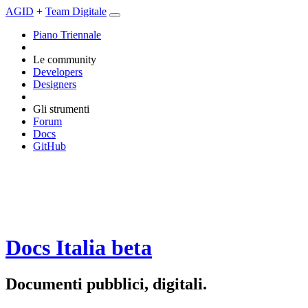
AGID
+
Team Digitale
Piano Triennale
Le community
Developers
Designers
Gli strumenti
Forum
Docs
GitHub
Docs Italia
beta
Documenti pubblici, digitali.