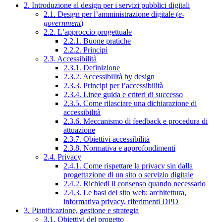
2. Introduzione al design per i servizi pubblici digitali
2.1. Design per l’amministrazione digitale (
e-
government
)
2.2. L’approccio progettuale
2.2.1. Buone pratiche
2.2.2. Principi
2.3. Accessibilità
2.3.1. Definizione
2.3.2. Accessibilità by design
2.3.3. Principi per l’accessibilità
2.3.4. Linee guida e criteri di successo
2.3.5. Come rilasciare una dichiarazione di
accessibilità
2.3.6. Meccanismo di feedback e procedura di
attuazione
2.3.7. Obiettivi accessibilità
2.3.8. Normativa e approfondimenti
2.4. Privacy
2.4.1. Come rispettare la privacy sin dalla
progettazione di un sito o servizio digitale
2.4.2. Richiedi il consenso quando necessario
2.4.3. Le basi del sito web: architettura,
informativa privacy, riferimenti DPO
3. Pianificazione, gestione e strategia
3.1. Obiettivi del progetto