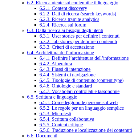
6.2. Ricerca utente sui contenuti e il linguaggio
6.2.1. Content discovery
6.2.2. Dati di ricerca (search keywords)
6.2.3. Ricerca tramite analytics
6.2.4. Ricerca sui forum
6.3. Dalla ricerca ai bisogni degli utenti
6.3.1. User stories per definire i contenuti
6.3.2. Job stories per definire i contenuti
6.3.3. Criteri di accettazione
6.4. Architettura dell’informazione
6.4.1. Definire l’architettura dell’informazione
6.4.2. Alberatura
6.4.3. Flussi di interazione
6.4.4. Sistemi di navigazione
6.4.5. Tipologie di contenuto (content type)
6.4.6. Ontologie e standard
6.4.7. Vocabolari controllati e tassonomie
6.5. Scrittura e linguaggio
6.5.1. Come leggono le persone sul web
6.5.2. Le regole per un linguaggio semplice
6.5.3. Microtesti
6.5.4. Scrittura collaborativa
6.5.5. Content critique
6.5.6. Traduzione e localizzazione dei contenuti
6.6. Documenti