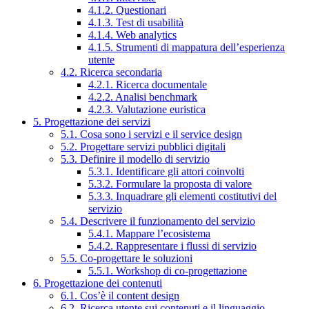
4.1.2. Questionari
4.1.3. Test di usabilità
4.1.4. Web analytics
4.1.5. Strumenti di mappatura dell’esperienza
utente
4.2. Ricerca secondaria
4.2.1. Ricerca documentale
4.2.2. Analisi benchmark
4.2.3. Valutazione euristica
5. Progettazione dei servizi
5.1. Cosa sono i servizi e il service design
5.2. Progettare servizi pubblici digitali
5.3. Definire il modello di servizio
5.3.1. Identificare gli attori coinvolti
5.3.2. Formulare la proposta di valore
5.3.3. Inquadrare gli elementi costitutivi del
servizio
5.4. Descrivere il funzionamento del servizio
5.4.1. Mappare l’ecosistema
5.4.2. Rappresentare i flussi di servizio
5.5. Co-progettare le soluzioni
5.5.1. Workshop di co-progettazione
6. Progettazione dei contenuti
6.1. Cos’è il content design
6.2. Ricerca utente sui contenuti e il linguaggio