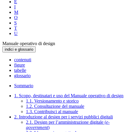
E
I
M
O
S
T
U
Manuale operativo di design
indici e glossario
contenuti
figure
tabelle
glossario
Sommario
1. Scopo, destinatari e uso del Manuale operativo di design
1.1. Versionamento e storico
1.2. Consultazione del manuale
1.3. Contribuisci al manuale
2. Introduzione al design per i servizi pubblici digitali
2.1. Design per l’amministrazione digitale (
e-
government
)