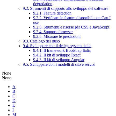
degradation
9.2. Strumenti di supporto allo sviluppo del software
9.2.1. Feature detection
9.2.2. Verificare le feature disponibili con Can I
use
9.2.3. Strumenti e risorse per CSS e JavaScript
9.2.4. Supporto browser
9.2.5. Misurare le prestazioni
9.3. Catalogo del riuso
9.4. Sviluppare con il design system .italia
9.4.1. Il framework Bootstrap Italia
9.4.2. Il kit di sviluppo React
9.4.3. Il kit di sviluppo Angular
9.5. Sviluppare con i modelli di sito e servizi
None
None
A
B
C
D
E
I
M