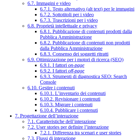
6.7. Immagini e video
6.7.1. Testo alternativo (alt text) per le immagini
6.7.2. Sottotitoli per i video
6.7.3. Trascrizioni per i video
6.8. Proprietà intellettuale e privacy
6.8.1. Pubblicazione di contenuti prodotti dalla
Pubblica Amministrazione
6.8.2. Pubblicazione di contenuti non prodotti
dalla Pubblica Amministrazione
6.8.3. Consenso dei soggetti ritratti
6.9. Ottimizzazione per i motori di ricerca (SEO)
6.9.1. I fattori
on-page
6.9.2. I fattori
off-page
6.9.3. Strumenti di diagnostica SEO: Search
Console
6.10. Gestire i contenuti
6.10.1. L’inventario dei contenuti
6.10.2. Revisionare i contenuti
6.10.3. Migrare i contenuti
6.10.4. Pubblicare i contenuti
7. Progettazione dell’interazione
7.1. Caratteristiche dell’interazione
7.2. User stories per definire l’interazione
7.2.1. Differenza tra scenari e user stories
7.3. Flussi di interazione