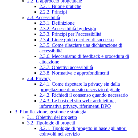
2.2. L’approccio progettuale
2.2.1. Buone pratiche
2.2.2. Principi
2.3. Accessibilità
2.3.1. Definizione
2.3.2. Accessibilità by design
2.3.3. Principi per l’accessibilità
2.3.4. Linee guida e criteri di successo
2.3.5. Come rilasciare una dichiarazione di
accessibilità
2.3.6. Meccanismo di feedback e procedura di
attuazione
2.3.7. Obiettivi accessibilità
2.3.8. Normativa e approfondimenti
2.4. Privacy
2.4.1. Come rispettare la privacy sin dalla
progettazione di un sito o servizio digitale
2.4.2. Richiedi il consenso quando necessario
2.4.3. Le basi del sito web: architettura,
informativa privacy, riferimenti DPO
3. Pianificazione, gestione e strategia
3.1. Obiettivi del progetto
3.2. Tipologie di progetti
3.2.1. Tipologie di progetto in base agli attori
coinvolti nel servizio