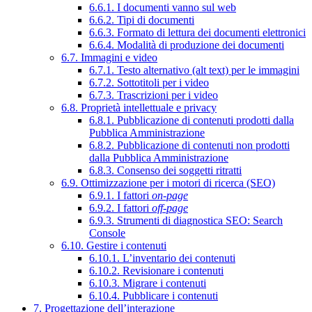
6.6.1. I documenti vanno sul web
6.6.2. Tipi di documenti
6.6.3. Formato di lettura dei documenti elettronici
6.6.4. Modalità di produzione dei documenti
6.7. Immagini e video
6.7.1. Testo alternativo (alt text) per le immagini
6.7.2. Sottotitoli per i video
6.7.3. Trascrizioni per i video
6.8. Proprietà intellettuale e privacy
6.8.1. Pubblicazione di contenuti prodotti dalla
Pubblica Amministrazione
6.8.2. Pubblicazione di contenuti non prodotti
dalla Pubblica Amministrazione
6.8.3. Consenso dei soggetti ritratti
6.9. Ottimizzazione per i motori di ricerca (SEO)
6.9.1. I fattori
on-page
6.9.2. I fattori
off-page
6.9.3. Strumenti di diagnostica SEO: Search
Console
6.10. Gestire i contenuti
6.10.1. L’inventario dei contenuti
6.10.2. Revisionare i contenuti
6.10.3. Migrare i contenuti
6.10.4. Pubblicare i contenuti
7. Progettazione dell’interazione