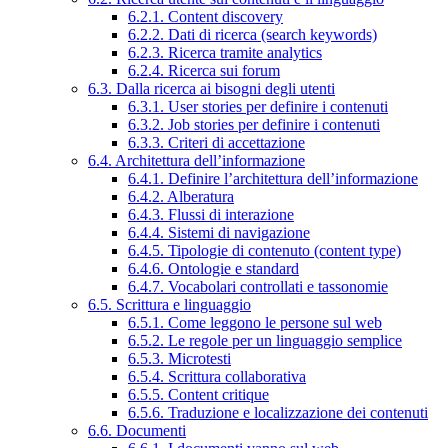
6.2.1. Content discovery
6.2.2. Dati di ricerca (search keywords)
6.2.3. Ricerca tramite analytics
6.2.4. Ricerca sui forum
6.3. Dalla ricerca ai bisogni degli utenti
6.3.1. User stories per definire i contenuti
6.3.2. Job stories per definire i contenuti
6.3.3. Criteri di accettazione
6.4. Architettura dell’informazione
6.4.1. Definire l’architettura dell’informazione
6.4.2. Alberatura
6.4.3. Flussi di interazione
6.4.4. Sistemi di navigazione
6.4.5. Tipologie di contenuto (content type)
6.4.6. Ontologie e standard
6.4.7. Vocabolari controllati e tassonomie
6.5. Scrittura e linguaggio
6.5.1. Come leggono le persone sul web
6.5.2. Le regole per un linguaggio semplice
6.5.3. Microtesti
6.5.4. Scrittura collaborativa
6.5.5. Content critique
6.5.6. Traduzione e localizzazione dei contenuti
6.6. Documenti