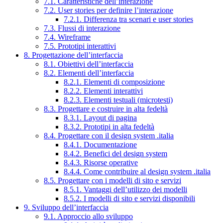
7.1. Caratteristiche dell’interazione
7.2. User stories per definire l’interazione
7.2.1. Differenza tra scenari e user stories
7.3. Flussi di interazione
7.4. Wireframe
7.5. Prototipi interattivi
8. Progettazione dell’interfaccia
8.1. Obiettivi dell’interfaccia
8.2. Elementi dell’interfaccia
8.2.1. Elementi di composizione
8.2.2. Elementi interattivi
8.2.3. Elementi testuali (microtesti)
8.3. Progettare e costruire in alta fedeltà
8.3.1. Layout di pagina
8.3.2. Prototipi in alta fedeltà
8.4. Progettare con il design system .italia
8.4.1. Documentazione
8.4.2. Benefici del design system
8.4.3. Risorse operative
8.4.4. Come contribuire al design system .italia
8.5. Progettare con i modelli di sito e servizi
8.5.1. Vantaggi dell’utilizzo dei modelli
8.5.2. I modelli di sito e servizi disponibili
9. Sviluppo dell’interfaccia
9.1. Approccio allo sviluppo