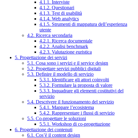
4.1.1. Interviste
4.1.2. Questionari
4.1.3. Test di usabilità
4.1.4. Web analytics
4.1.5. Strumenti di mappatura dell’esperienza
utente
4.2. Ricerca secondaria
4.2.1. Ricerca documentale
4.2.2. Analisi benchmark
4.2.3. Valutazione euristica
5. Progettazione dei servizi
5.1. Cosa sono i servizi e il service design
5.2. Progettare servizi pubblici digitali
5.3. Definire il modello di servizio
5.3.1. Identificare gli attori coinvolti
5.3.2. Formulare la proposta di valore
5.3.3. Inquadrare gli elementi costitutivi del
servizio
5.4. Descrivere il funzionamento del servizio
5.4.1. Mappare l’ecosistema
5.4.2. Rappresentare i flussi di servizio
5.5. Co-progettare le soluzioni
5.5.1. Workshop di co-progettazione
6. Progettazione dei contenuti
6.1. Cos’è il content design