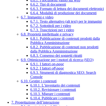
6.6.1. I documenti vanno sul web
6.6.2. Tipi di documenti
6.6.3. Formato di lettura dei documenti elettronici
6.6.4. Modalità di produzione dei documenti
6.7. Immagini e video
6.7.1. Testo alternativo (alt text) per le immagini
6.7.2. Sottotitoli per i video
6.7.3. Trascrizioni per i video
6.8. Proprietà intellettuale e privacy
6.8.1. Pubblicazione di contenuti prodotti dalla
Pubblica Amministrazione
6.8.2. Pubblicazione di contenuti non prodotti
dalla Pubblica Amministrazione
6.8.3. Consenso dei soggetti ritratti
6.9. Ottimizzazione per i motori di ricerca (SEO)
6.9.1. I fattori
on-page
6.9.2. I fattori
off-page
6.9.3. Strumenti di diagnostica SEO: Search
Console
6.10. Gestire i contenuti
6.10.1. L’inventario dei contenuti
6.10.2. Revisionare i contenuti
6.10.3. Migrare i contenuti
6.10.4. Pubblicare i contenuti
7. Progettazione dell’interazione