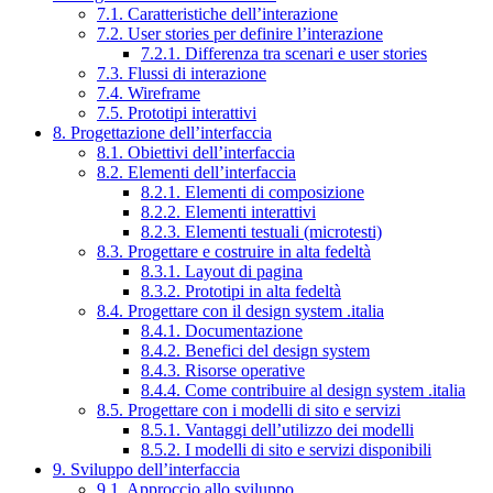
7.1. Caratteristiche dell’interazione
7.2. User stories per definire l’interazione
7.2.1. Differenza tra scenari e user stories
7.3. Flussi di interazione
7.4. Wireframe
7.5. Prototipi interattivi
8. Progettazione dell’interfaccia
8.1. Obiettivi dell’interfaccia
8.2. Elementi dell’interfaccia
8.2.1. Elementi di composizione
8.2.2. Elementi interattivi
8.2.3. Elementi testuali (microtesti)
8.3. Progettare e costruire in alta fedeltà
8.3.1. Layout di pagina
8.3.2. Prototipi in alta fedeltà
8.4. Progettare con il design system .italia
8.4.1. Documentazione
8.4.2. Benefici del design system
8.4.3. Risorse operative
8.4.4. Come contribuire al design system .italia
8.5. Progettare con i modelli di sito e servizi
8.5.1. Vantaggi dell’utilizzo dei modelli
8.5.2. I modelli di sito e servizi disponibili
9. Sviluppo dell’interfaccia
9.1. Approccio allo sviluppo