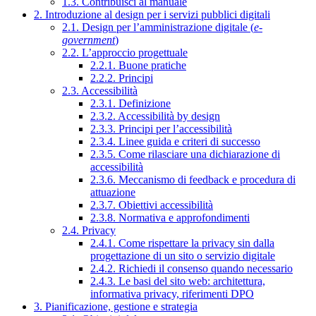
1.3. Contribuisci al manuale
2. Introduzione al design per i servizi pubblici digitali
2.1. Design per l’amministrazione digitale (
e-
government
)
2.2. L’approccio progettuale
2.2.1. Buone pratiche
2.2.2. Principi
2.3. Accessibilità
2.3.1. Definizione
2.3.2. Accessibilità by design
2.3.3. Principi per l’accessibilità
2.3.4. Linee guida e criteri di successo
2.3.5. Come rilasciare una dichiarazione di
accessibilità
2.3.6. Meccanismo di feedback e procedura di
attuazione
2.3.7. Obiettivi accessibilità
2.3.8. Normativa e approfondimenti
2.4. Privacy
2.4.1. Come rispettare la privacy sin dalla
progettazione di un sito o servizio digitale
2.4.2. Richiedi il consenso quando necessario
2.4.3. Le basi del sito web: architettura,
informativa privacy, riferimenti DPO
3. Pianificazione, gestione e strategia