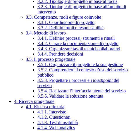
3.2.2. Tipologie di progetto in base al focus
3.2.3. Tipologie di progetto in base all’ambito di
intervento
3.3. Competenze, ruoli e figure coinvolte
3.3.1. Coordinatore di progetto
3.3.2. Definire ruoli e responsabilità
3.4. Metodo di lavoro
3.4.1. Definire processi, strumenti e rituali
3.4.2. Curare la documentazione di progetto
3.4.3. Organizzare tavoli tecnici collaborativi
3.4.4. Prendere decisioni
3.5. Il processo progettuale
3.5.1. Organizzare il progetto e la sua gestione
3.5.2. Comprendere il contesto d’uso del servizio
pubblico
3.5.3. Progettare i processi e i
touchpoint
del
servizio
3.5.4. Realizzare l’interfaccia utente del servizio
3.5.5. Validare la soluzione ottenuta
4. Ricerca progettuale
4.1. Ricerca primaria
4.1.1. Interviste
4.1.2. Questionari
4.1.3. Test di usabilità
4.1.4. Web analytics