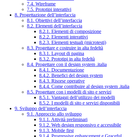
7.4. Wireframe
7.5. Prototipi interattivi
8. Progettazione dell’interfaccia
8.1. Obiettivi dell’interfaccia
8.2. Elementi dell’interfaccia
8.2.1. Elementi di composizione
8.2.2. Elementi interattivi
8.2.3. Elementi testuali (microtesti)
8.3. Progettare e costruire in alta fedeltà
8.3.1. Layout di pagina
8.3.2. Prototipi in alta fedeltà
8.4. Progettare con il design system .italia
8.4.1. Documentazione
8.4.2. Benefici del design system
8.4.3. Risorse operative
8.4.4. Come contribuire al design system .italia
8.5. Progettare con i modelli di sito e servizi
8.5.1. Vantaggi dell’utilizzo dei modelli
8.5.2. I modelli di sito e servizi disponibili
9. Sviluppo dell’interfaccia
9.1. Approccio allo sviluppo
9.1.1. Attività preliminari
9.1.2. Web design responsivo e accessibile
9.1.3. Mobile first
9.1.4. Progressive enhancement e Graceful