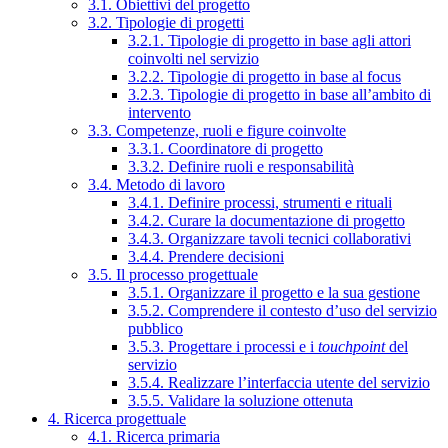
3.1. Obiettivi del progetto
3.2. Tipologie di progetti
3.2.1. Tipologie di progetto in base agli attori
coinvolti nel servizio
3.2.2. Tipologie di progetto in base al focus
3.2.3. Tipologie di progetto in base all’ambito di
intervento
3.3. Competenze, ruoli e figure coinvolte
3.3.1. Coordinatore di progetto
3.3.2. Definire ruoli e responsabilità
3.4. Metodo di lavoro
3.4.1. Definire processi, strumenti e rituali
3.4.2. Curare la documentazione di progetto
3.4.3. Organizzare tavoli tecnici collaborativi
3.4.4. Prendere decisioni
3.5. Il processo progettuale
3.5.1. Organizzare il progetto e la sua gestione
3.5.2. Comprendere il contesto d’uso del servizio
pubblico
3.5.3. Progettare i processi e i
touchpoint
del
servizio
3.5.4. Realizzare l’interfaccia utente del servizio
3.5.5. Validare la soluzione ottenuta
4. Ricerca progettuale
4.1. Ricerca primaria