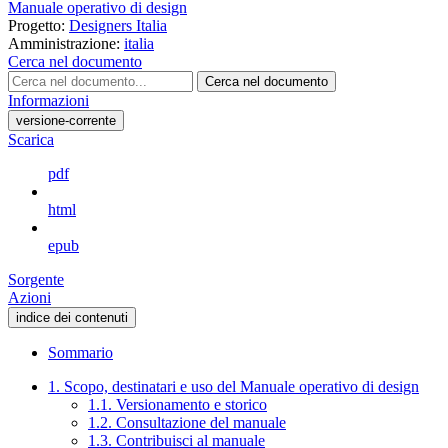
Manuale operativo di design
Progetto:
Designers Italia
Amministrazione:
italia
Cerca nel documento
Cerca nel documento
Informazioni
versione-corrente
Scarica
pdf
html
epub
Sorgente
Azioni
indice dei contenuti
Sommario
1. Scopo, destinatari e uso del Manuale operativo di design
1.1. Versionamento e storico
1.2. Consultazione del manuale
1.3. Contribuisci al manuale