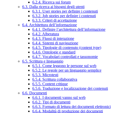
6.2.4. Ricerca sui forum
6.3. Dalla ricerca ai bisogni degli utenti
6.3.1. User stories per definire i contenuti
6.3.2. Job stories per definire i contenuti
6.3.3. Criteri di accettazione
6.4. Architettura dell’informazione
6.4.1. Definire l’architettura dell’informazione
6.4.2. Alberatura
6.4.3. Flussi di interazione
6.4.4. Sistemi di navigazione
6.4.5. Tipologie di contenuto (content type)
6.4.6. Ontologie e standard
6.4.7. Vocabolari controllati e tassonomie
6.5. Scrittura e linguaggio
6.5.1. Come leggono le persone sul web
6.5.2. Le regole per un linguaggio semplice
6.5.3. Microtesti
6.5.4. Scrittura collaborativa
6.5.5. Content critique
6.5.6. Traduzione e localizzazione dei contenuti
6.6. Documenti
6.6.1. I documenti vanno sul web
6.6.2. Tipi di documenti
6.6.3. Formato di lettura dei documenti elettronici
6.6.4. Modalità di produzione dei documenti